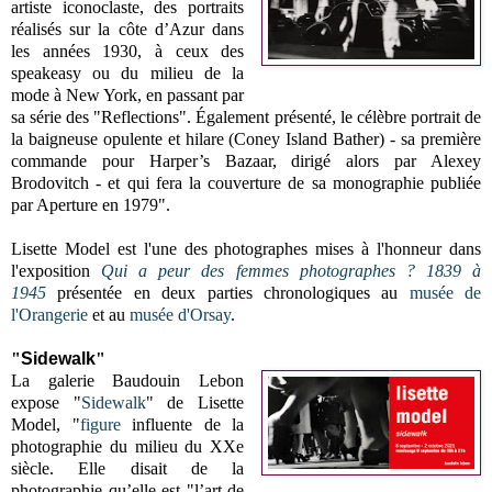
artiste iconoclaste, des portraits
réalisés sur la côte d’Azur dans
les années 1930, à ceux des
speakeasy ou du milieu de la
mode à New York, en passant par
sa série des "Reflections". Également présenté, le célèbre portrait de
la baigneuse opulente et hilare (Coney Island Bather) - sa première
commande pour Harper’s Bazaar, dirigé alors par Alexey
Brodovitch - et qui fera la couverture de sa monographie publiée
par Aperture en 1979".
Lisette Model est l'une des photographes mises à l'honneur dans
l'exposition
Qui a peur des femmes photographes ? 1839 à
1945
présentée en deux parties chronologiques au
musée de
l'Orangerie
et au
musée d'Orsay
.
"
Sidewalk
"
L
a galerie Baudouin Lebon
expose "
Sidewalk
" de Lisette
Model, "
figure
influente de la
photographie du milieu du XXe
siècle. Elle disait de la
photographie qu’elle est "l’art de