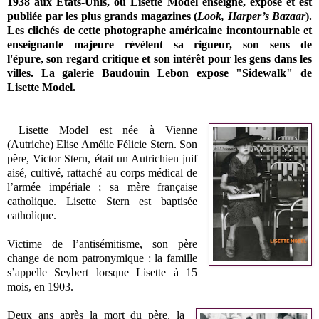
1938 aux Etats-Unis, où Lisette Model enseigne, expose et est
publiée par les plus grands magazines (
Look, Harper’s Bazaar
).
Les clichés de cette
photographe américaine incontournable et
enseignante majeure
révèlent sa rigueur, son sens de
l'épure, son regard critique et son intérêt pour les gens dans les
villes. L
a galerie Baudouin Lebon expose "Sidewalk" de
Lisette Model.
Lisette Model est née à Vienne
(Autriche) Elise Amélie Félicie Stern. Son
père, Victor Stern, était un Autrichien juif
aisé, cultivé, rattaché au corps médical de
l’armée impériale ; sa mère française
catholique. Lisette Stern est baptisée
catholique.
Victime de l’antisémitisme, son père
change de nom patronymique : la famille
s’appelle Seybert lorsque Lisette à 15
mois, en 1903.
Deux ans après la mort du père, la