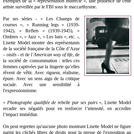
exemples de la «
représentation indirecte
», une prudence de cette
artiste surveillée par le FBI sous le maccarthysme.
Par ses séries - « Les Champs de
courses », « Running legs » (1939-
1942), « Reflets » (1939-1945), «
Ombres », « Jazz », « Les bars », etc. -,
Lisette Model montre des représentants
de la société française de la Côte d’Azur
– oisifs - et de l’
American way of life
, de
la société de consommation : telles ces
femmes captivées par la lingerie qu’elles
rêvent de vêtir. Avec rigueur, réalisme,
épure. Avec un sens aigu de la critique
sociale. Avec une sensibilité à
l'expressionnisme.
«
Photographe qualifiée de rebelle par ses pairs
», Lisette Model
recadre ses négatifs pour en renforcer l’intensité, en accroître
l’impact immédiat.
On peut regretter qu'aucune photo montrant Lisette Model ne figure
parmi les clichés libres de droits pour la presse de l'exposition au