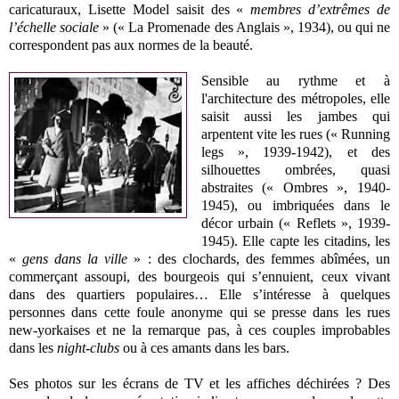
caricaturaux, Lisette Model saisit des «
membres d’extrêmes de
l’échelle sociale
» (« La Promenade des Anglais », 1934), ou qui ne
correspondent pas aux normes de la beauté.
Sensible au rythme et à
l'architecture des métropoles, elle
saisit aussi les jambes qui
arpentent vite les rues (« Running
legs », 1939-1942), et des
silhouettes ombrées, quasi
abstraites (« Ombres », 1940-
1945), ou imbriquées dans le
décor urbain (« Reflets », 1939-
1945). Elle capte les citadins, les
«
gens dans la ville
» : des clochards, des femmes abîmées, un
commerçant assoupi, des bourgeois qui s’ennuient, ceux vivant
dans des quartiers populaires… Elle s’intéresse à quelques
personnes dans cette foule anonyme qui se presse dans les rues
new-yorkaises et ne la remarque pas, à ces couples improbables
dans les
night-clubs
ou à ces amants dans les bars.
Ses photos sur les écrans de TV et les affiches déchirées ? Des