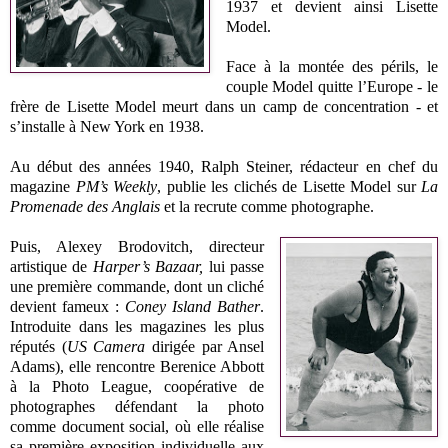
1937 et devient ainsi Lisette
Model.
Face à la montée des périls, le
couple Model quitte l’Europe - le
frère de Lisette Model meurt dans un camp de concentration - et
s’installe à New York en 1938.
Au début des années 1940, Ralph Steiner, rédacteur en chef du
magazine
PM’s Weekly
, publie les clichés de Lisette Model sur
La
Promenade des Anglais
et la recrute comme photographe.
Puis, Alexey Brodovitch, directeur
artistique de
Harper’s Bazaar,
lui passe
une première commande, dont un cliché
devient fameux :
Coney Island Bather
.
Introduite dans les magazines les plus
réputés (
US Camera
dirigée par Ansel
Adams), elle rencontre Berenice Abbott
à la Photo League, coopérative de
photographes défendant la photo
comme document social, où elle réalise
sa première exposition individuelle aux