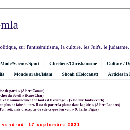
emla
tique, sur l'antisémitisme, la culture, les Juifs, le judaïsme, I
/Mode/Science/Sport
Chrétiens/Christianisme
Culture / D
fs
Monde arabe/Islam
Shoah (Holocaust)
Articles in
rise de parti. » (Albert Camus)
rochée du Soleil. » (René Char).
 et le commencement de tout est le courage. » (Vladimir Jankélévitch)
non plus de faire du tort. Il est de porter la plume dans la plaie. » (Albert Londres)
 l'on voit, mais d'accepter de voir ce que l'on voit. » (Charles Péguy)
vendredi 17 septembre 2021