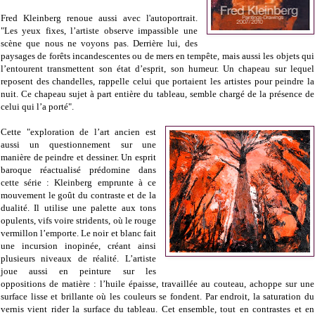
Fred Kleinberg renoue aussi avec l'autoportrait.
"Les yeux fixes, l’artiste observe impassible une
scène que nous ne voyons pas. Derrière lui, des
paysages de forêts incandescentes ou de mers en tempête, mais aussi les objets qui
l’entourent transmettent son état d’esprit, son humeur. Un chapeau sur lequel
reposent des chandelles, rappelle celui que portaient les artistes pour peindre la
nuit. Ce chapeau sujet à part entière du tableau, semble chargé de la présence de
celui qui l’a porté".
Cette "exploration de l’art ancien est
aussi un questionnement sur une
manière de peindre et dessiner. Un esprit
baroque réactualisé prédomine dans
cette série : Kleinberg emprunte à ce
mouvement le goût du contraste et de la
dualité. Il utilise une palette aux tons
opulents, vifs voire stridents, où le rouge
vermillon l’emporte. Le noir et blanc fait
une incursion inopinée, créant ainsi
plusieurs niveaux de réalité. L’artiste
joue aussi en peinture sur les
oppositions de matière : l’huile épaisse, travaillée au couteau, achoppe sur une
surface lisse et brillante où les couleurs se fondent. Par endroit, la saturation du
vernis vient rider la surface du tableau. Cet ensemble, tout en contrastes et en