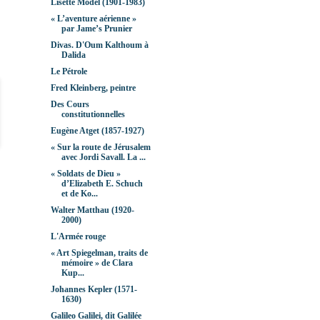
Lisette Model (1901-1983)
« L’aventure aérienne »
par Jame’s Prunier
Divas. D'Oum Kalthoum à
Dalida
Le Pétrole
Fred Kleinberg, peintre
Des Cours
constitutionnelles
Eugène Atget (1857-1927)
« Sur la route de Jérusalem
avec Jordi Savall. La ...
« Soldats de Dieu »
d’Elizabeth E. Schuch
et de Ko...
Walter Matthau (1920-
2000)
L'Armée rouge
« Art Spiegelman, traits de
mémoire » de Clara
Kup...
Johannes Kepler (1571-
1630)
Galileo Galilei, dit Galilée