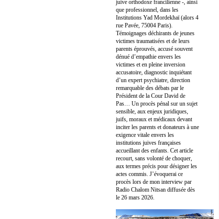
juive orthodoxe francilienne -, ainsi
que professionnel, dans les
Institutions Yad Mordekhaï (alors 4
rue Pavée, 75004 Paris).
Témoignages déchirants de jeunes
victimes traumatisées et de leurs
parents éprouvés, accusé souvent
dénué d’empathie envers les
victimes et en pleine inversion
accusatoire, diagnostic inquiétant
d’un expert psychiatre, direction
remarquable des débats par le
Président de la Cour David de
Pas… Un procès pénal sur un sujet
sensible, aux enjeux juridiques,
juifs, moraux et médicaux devant
inciter les parents et donateurs à une
exigence vitale envers les
institutions juives françaises
accueillant des enfants. Cet article
recourt, sans volonté de choquer,
aux termes précis pour désigner les
actes commis. J’évoquerai ce
procès lors de mon interview par
Radio Chalom Nitsan diffusée dès
le 26 mars 2026.