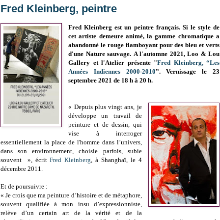
Fred Kleinberg, peintre
Fred Kleinberg est un peintre français.
Si le style de
cet artiste demeure animé,
la gamme chromatique a
abandonné le rouge flamboyant pour des bleu et verts
d'une Nature sauvage.
A l'automne 2021, Loo & Lou
Gallery et l'Atelier présente "
Fred Kleinberg, “Les
Années Indiennes 2000-2010
”.
Vernissage le 23
septembre 2021 de 18 h à 20 h.
« Depuis plus vingt ans, je
développe un travail de
peinture et de dessin, qui
vise à interroger
essentiellement la place de l'homme dans l’univers,
dans son environnement, choisie parfois, subie
souvent », écrit
Fred Kleinberg
, à Shanghaï, le 4
décembre 2011.
Et de poursuivre :
« Je crois que ma peinture d’histoire et de métaphore,
souvent qualifiée à mon insu d’expressionniste,
relève d’un certain art de la vérité et de la