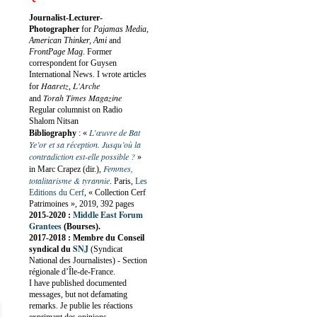
Journalist-Lecturer-
Photographer
for
Pajamas Media,
American Thinker, Ami
and
FrontPage Mag
. Former
correspondent for Guysen
International News. I wrote articles
Haaretz
L'Arche
for
,
Torah Times Magazine
and
Regular columnist on Radio
Shalom Nitsan
L’œuvre de Bat
Bibliography
:
«
Ye’or et sa réception. Jusqu’où la
contradiction est-elle possible ?
»
Femmes,
in Marc Crapez (dir.),
totalitarisme & tyrannie
. Paris,
Les
Editions du Cerf
, « Collection Cerf
Patrimoines », 2019, 392 pages
Middle East Forum
2015-2020 :
Grantees
(Bourses).
2017-2018 : Membre du Conseil
SNJ
syndical du
(Syndicat
National des Journalistes) - Section
régionale d’Île-de-France.
I have published documented
messages, but not defamating
remarks. Je publie les réactions