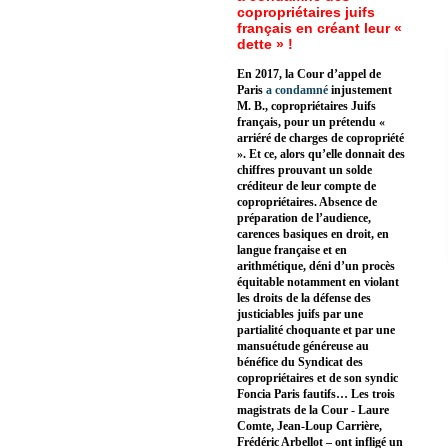
copropriétaires juifs
français en créant leur «
dette » !
En 2017, la Cour d’appel de
Paris
a condamné
injustement
M. B., copropriétaires Juifs
français, pour un prétendu «
arriéré de charges de copropriété
». Et ce, alors qu’elle donnait des
chiffres prouvant un solde
créditeur de leur compte de
copropriétaires. Absence de
préparation de l’audience,
carences basiques en droit, en
langue française et en
arithmétique, déni d’un procès
équitable notamment en violant
les droits de la défense des
justiciables juifs par une
partialité choquante et par une
mansuétude généreuse au
bénéfice du Syndicat des
copropriétaires et de son syndic
Foncia Paris fautifs… Les trois
magistrats de la Cour - Laure
Comte, Jean-Loup Carrière,
Frédéric Arbellot – ont infligé un