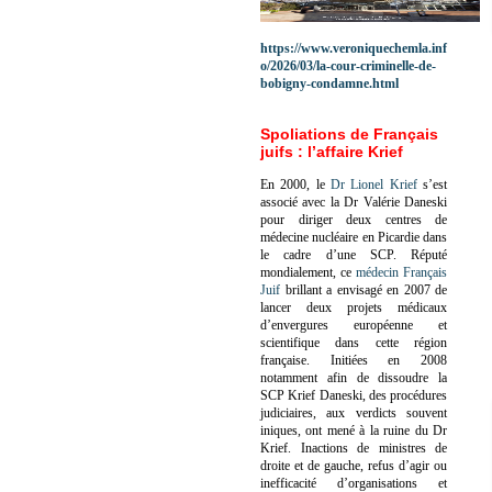
https://www.veroniquechemla.inf
o/2026/03/la-cour-criminelle-de-
bobigny-condamne.html
Spoliations de Français
juifs : l’affaire Krief
En 2000, le
Dr Lionel Krief
s’est
associé avec la Dr Valérie Daneski
pour diriger deux centres de
médecine nucléaire en Picardie dans
le cadre d’une SCP.
Réputé
mondialement, ce
médecin Français
Juif
brillant a envisagé en 2007 de
lancer deux projets médicaux
d’envergures européenne et
scientifique dans cette région
française.
Initiées en 2008
notamment afin de dissoudre la
SCP Krief Daneski, des procédures
judiciaires, aux verdicts souvent
iniques, ont mené à la ruine du Dr
Krief.
Inactions de ministres de
droite et de gauche, refus d’agir ou
inefficacité d’organisations et