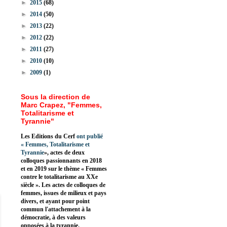
►
2015
(68)
►
2014
(50)
►
2013
(22)
►
2012
(22)
►
2011
(27)
►
2010
(10)
►
2009
(1)
Sous la direction de
Marc Crapez, "Femmes,
Totalitarisme et
Tyrannie"
Les Editions du Cerf
ont publié
«
Femmes, Totalitarisme et
Tyrannie
», actes de deux
colloques passionnants en 2018
et en 2019 sur le thème « Femmes
contre le totalitarisme au XXe
siècle ». Les actes de colloques de
femmes, issues de milieux et pays
divers, et ayant pour point
commun l'attachement à la
démocratie, à des valeurs
opposées à la tyrannie.