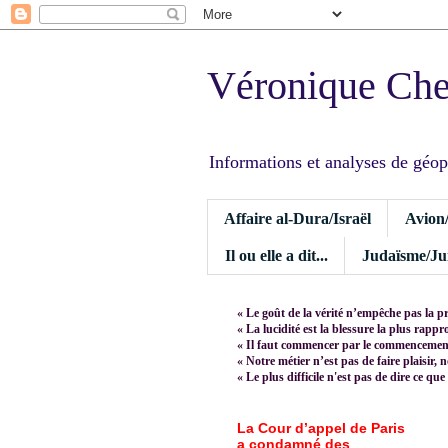
Véronique Ch
Informations et analyses de géopoli
Affaire al-Dura/Israël
Avion
Il ou elle a dit...
Judaïsme/Jui
« Le goût de la vérité n’empêche pas la p
« La lucidité est la blessure la plus rapp
« Il faut commencer par le commencement,
« Notre métier n’est pas de faire plaisir, 
« Le plus difficile n'est pas de dire ce que
La Cour d’appel de Paris
a condamné des