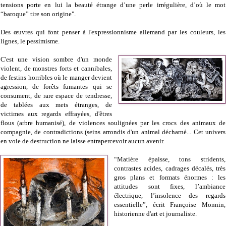
tensions porte en lui la beauté étrange d’une perle irrégulière, d’où le mot
“baroque” tire son origine".
Des œuvres qui font penser à l'expressionnisme allemand par les couleurs, les
lignes, le pessimisme.
C'est une vision sombre d'un monde
violent, de monstres forts et cannibales,
de festins horribles où le manger devient
agression, de forêts fumantes qui se
consument, de rare espace de tendresse,
de tablées aux mets étranges, de
victimes aux regards effrayées, d'êtres
flous (arbre humanisé), de violences soulignées par les crocs des animaux de
compagnie, de contradictions (seins arrondis d'un animal décharné... Cet univers
en voie de destruction ne laisse entrapercevoir aucun avenir.
“Matière épaisse, tons stridents,
contrastes acides, cadrages décalés, très
gros plans et formats énormes : les
attitudes sont fixes, l’ambiance
électrique, l’insolence des regards
essentielle”, écrit Françoise Monnin,
historienne d'art et journaliste.