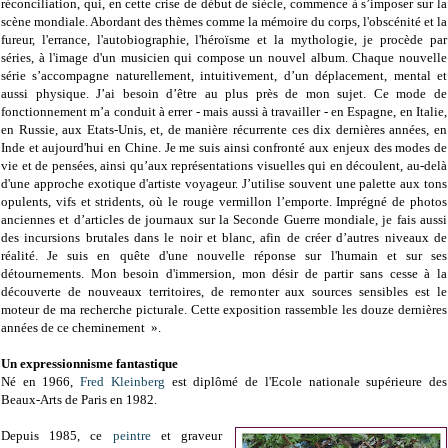
réconciliation, qui, en cette crise de début de siècle, commence à s’imposer sur la
scène mondiale. Abordant des thèmes comme la mémoire du corps, l'obscénité et la
fureur, l'errance, l'autobiographie, l'héroïsme et la mythologie, je procède par
séries, à l'image d'un musicien qui compose un nouvel album. Chaque nouvelle
série s’accompagne naturellement, intuitivement, d’un déplacement, mental et
aussi physique. J’ai besoin d’être au plus près de mon sujet. Ce mode de
fonctionnement m’a conduit à errer - mais aussi à travailler - en Espagne, en Italie,
en Russie, aux Etats-Unis, et, de manière récurrente ces dix dernières années, en
Inde et aujourd'hui en Chine. Je me suis ainsi confronté aux enjeux des modes de
vie et de pensées, ainsi qu’aux représentations visuelles qui en découlent, au-delà
d'une approche exotique d'artiste voyageur. J’utilise souvent une palette aux tons
opulents, vifs et stridents, où le rouge vermillon l’emporte. Imprégné de photos
anciennes et d’articles de journaux sur la Seconde Guerre mondiale, je fais aussi
des incursions brutales dans le noir et blanc, afin de créer d’autres niveaux de
réalité. Je suis en quête d'une nouvelle réponse sur l'humain et sur ses
détournements. Mon besoin d'immersion, mon désir de partir sans cesse à la
découverte de nouveaux territoires, de remonter aux sources sensibles est le
moteur de ma recherche picturale. Cette exposition rassemble les douze dernières
années de ce cheminement ».
Un expressionnisme fantastique
Né en 1966,
Fred Kleinberg
est diplômé de l'Ecole nationale supérieure des
Beaux-Arts de Paris en 1982.
Depuis 1985, ce
peintre
et graveur