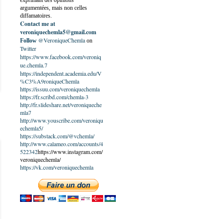
exprimant des opinions
argumentées, mais non celles
diffamatoires.
Contact me at
veroniquechemla5@gmail.com
@VeroniqueChemla
Follow
on
Twitter
https://www.facebook.com/veroniq
ue.chemla.7
https://independent.academia.edu/V
%C3%A9roniqueChemla
https://issuu.com/veroniquechemla
https://fr.scribd.com/chemla-3
http://fr.slideshare.net/veroniqueche
mla7
http://www.youscribe.com/veroniqu
echemla5/
https://substack.com/@vchemla/
http://www.calameo.com/accounts/4
522342
https://www.instagram.com/
veroniquechemla/
https://vk.com/veroniquechemla