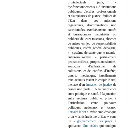
d’intellectuels juifs, «
dysfonctionnements » d’institutions
publiques, d'ordres professionnels
et d'auxiliaires de justice, faillites de
l’Etat dans ses missions
régaliennes, discriminations non
sanctionnées,
establishment
, entités
et bureaucraties incontrôlés ou
oublieux de leurs missions, absence
de mises en jeu de responsabilités
publiques, intérêt général dédaigné,
« système-de-santé-que-le-monde-
entier-nous-envie » partialement
peu sourcilleux, propos antisémites,
soupçons d’affairisme, de
collusions et de conflits d’intérêt,
omerta
médiatique, harcèlements
tous azimuts visant le couple Krief,
menace d'un
huissier de justice
de
casser une porte…
A la confluence
entre politique et santé, à la jonction
entre secteurs public et privé, à
l’articulation entre pouvoirs
politiques nationaux et locaux,
l’affaire Krief
s’avère emblématique
d’un « antisémitisme d’Etat » sous
un «
gouvernement des juges
»
spoliateur.
Une affaire
qui souligne