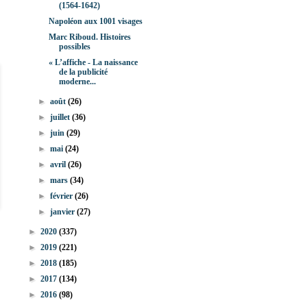
(1564-1642)
Napoléon aux 1001 visages
Marc Riboud. Histoires
possibles
« L’affiche - La naissance
de la publicité
moderne...
►
août
(26)
►
juillet
(36)
►
juin
(29)
►
mai
(24)
►
avril
(26)
►
mars
(34)
►
février
(26)
►
janvier
(27)
►
2020
(337)
►
2019
(221)
►
2018
(185)
►
2017
(134)
►
2016
(98)