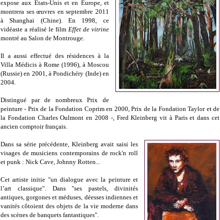
expose aux Etats-Unis et en Europe, et
montrera ses œuvres en septembre 2011
à Shanghai (Chine). En 1998, ce
vidéaste a réalisé le film
Effet de vitrine
montré au Salon de Montrouge.
Il a aussi effectué des résidences à
la
Villa
Médicis
à Rome (1996), à Moscou
(Russie) en 2001, à Pondichéry (Inde) en
2004.
Distingué par de nombreux Prix de
peinture - Prix de
la Fondation Coprim
en 2000, Prix de
la Fondation
Taylor
et de
la Fondation
Charles
Oulmont en 2008 -, Fred Kleinberg vit à Paris et dans cet
ancien comptoir français.
Dans sa série précédente, Kleinberg avait saisi les
visages de musiciens contemporains de rock'n roll
et punk : Nick Cave, Johnny Rotten...
Cet artiste initie "un dialogue avec la peinture et
l’art classique". Dans "ses pastels, divinités
antiques, gorgones et méduses, déesses indiennes et
vanités côtoient des objets de la vie moderne dans
des scènes de banquets fantastiques".