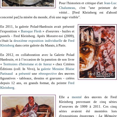
Pour l'historien et critique d'art
Jean-Luc
Chalumeau
, c'est "une peinture de
vérité... [Fred Kleinberg est d'abord
concerné par] la misère du monde, d'où une rage visible".
En 2011, la galerie Polad-Hardouin avait présenté
l'exposition «
Baroque Flesh
» d'oeuvres - huiles et
pastels - Fred Kleinberg. Après
Monstre-toi
(2009),
c'était la
deuxième exposition individuelle
de
Fred
Kleinberg
dans cette galerie du Marais, à Paris.
En 2012, en collaboration avec la Galerie Polad
Hardouin, et à l’occasion de la parution de son livre
«
Territoires d'héroïsme et de fureur
» chez Critères
Éditions (coll. In Vivo), la
galerie Messine Blaise
Parinaud
a
présenté
une
rétrospective
des œuvres
figuratives - tableaux, dessins et gravures - créées
depuis 12 ans, en grands format, du peintre
Fred
Kleinberg
.
Elle a
montré
des œuvres de Fred
Kleinberg provenant de cinq séries
d’oeuvres de 1999 à 2011. Ces cinq
séries avaient été montrées lors
d'expositions éponymes :
La Mémoire