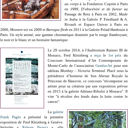
au corps
à la Fondation Coprim à Paris
en 1999,
D’obscénité et de fureur
au
Passage de Retz à Paris en 2002,
Made
in India
à la Galerie P. Friedland & A.
Rivault et Espace Univer à Paris en
2006,
Monstre-toi
en 2009 et
Baroque flesh
en 2011 à la Galerie Polad-Hardouin à
Paris. Un style animé, une gamme chromatique dominée par le rouge flamboyant,
le noir et le blanc et un bestiaire fantastique.
Le 29 octobre 2014, à l'Auditorium Rainier III de
Monaco, Fred Kleinberg
a reçu
le
1er prix
du
Concours International d’Art Contemporain de
Monte-Carlo de l’association
GemlucArt
pour son
tableau
Monbay – Victoria Terminal
. Placé sous la
présidence d’honneur de Son Altesse Royale la
Princesse de Hanovre, ce concours "récompense un
artiste pour sa création par une exposition prévue
en 2015 à la galerie Adriano Ribolzi à Monaco". Il
vise "à récolter des fonds dans la lutte contre le
cancer".
La
galerie
Frank Pagès
a présenté la première
exposition de Fred Kleinberg à Genève.
Intitulée «
Reborn Project
», elle