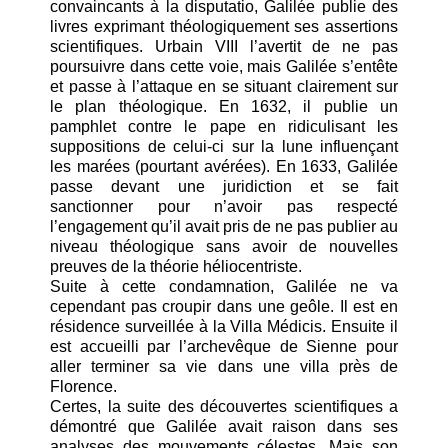
convaincants à la disputatio, Galilée publie des
livres exprimant théologiquement ses assertions
scientifiques. Urbain VIII l’avertit de ne pas
poursuivre dans cette voie, mais Galilée s’entête
et passe à l’attaque en se situant clairement sur
le plan théologique. En 1632, il publie un
pamphlet contre le pape en ridiculisant les
suppositions de celui-ci sur la lune influençant
les marées (pourtant avérées). En 1633, Galilée
passe devant une juridiction et se fait
sanctionner pour n’avoir pas respecté
l’engagement qu’il avait pris de ne pas publier au
niveau théologique sans avoir de nouvelles
preuves de la théorie héliocentriste.
Suite à cette condamnation, Galilée ne va
cependant pas croupir dans une geôle. Il est en
résidence surveillée à la Villa Médicis. Ensuite il
est accueilli par l’archevêque de Sienne pour
aller terminer sa vie dans une villa près de
Florence.
Certes, la suite des découvertes scientifiques a
démontré que Galilée avait raison dans ses
analyses des mouvements célestes. Mais son