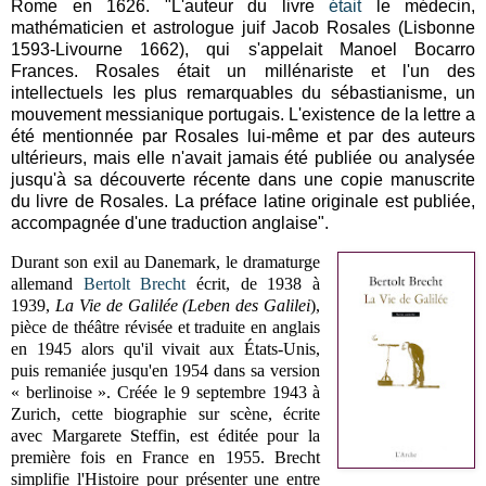
Rome en 1626. "L'auteur du livre
était
le médecin,
mathématicien et astrologue juif Jacob Rosales (Lisbonne
1593-Livourne 1662), qui s'appelait Manoel Bocarro
Frances. Rosales était un millénariste et l'un des
intellectuels les plus remarquables du sébastianisme, un
mouvement messianique portugais. L'existence de la lettre a
été mentionnée par Rosales lui-même et par des auteurs
ultérieurs, mais elle n'avait jamais été publiée ou analysée
jusqu'à sa découverte récente dans une copie manuscrite
du livre de Rosales. La préface latine originale est publiée,
accompagnée d'une traduction anglaise".
Durant son exil au Danemark, le dramaturge
allemand
Bertolt Brecht
écrit,
de 1938 à
1939,
La Vie de Galilée (Leben des Galilei
),
pièce de théâtre révisée et traduite en anglais
en 1945 alors qu'il vivait aux États-Unis,
puis remaniée jusqu'en 1954 dans sa version
« berlinoise ». Créée
le 9 septembre 1943 à
Zurich, cette biographie sur scène, écrite
avec Margarete Steffin, est éditée pour la
première fois en France en 1955. Brecht
simplifie l'Histoire pour présenter une
entre