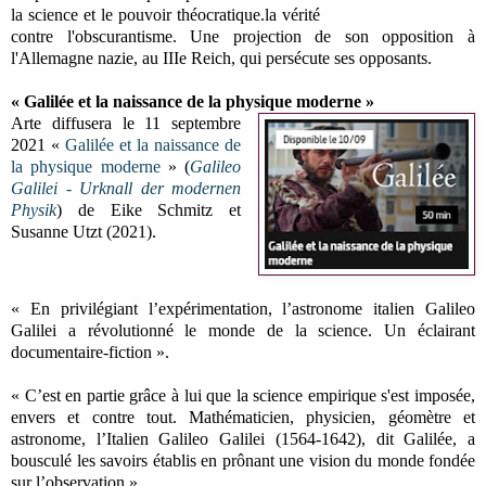
la science et le pouvoir théocratique.la vérité
contre l'obscurantisme. Une projection de son opposition à
l'Allemagne nazie, au IIIe Reich, qui persécute ses opposants.
« Galilée et la naissance de la physique moderne »
Arte diffusera le 11 septembre
2021 «
Galilée et la naissance de
la physique moderne
» (
Galileo
Galilei - Urknall der modernen
Physik
) de Eike Schmitz et
Susanne Utzt (2021).
«
En privilégiant l’expérimentation, l’astronome italien Galileo
Galilei a révolutionné le monde de la science. Un éclairant
documentaire-fiction
»
.
«
C’est en partie grâce à lui que la science empirique s'est imposée,
envers et contre tout. Mathématicien, physicien, géomètre et
astronome, l’Italien Galileo Galilei (1564-1642), dit Galilée, a
bousculé les savoirs établis en prônant une vision du monde fondée
sur l’observation
»
.