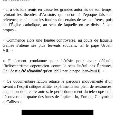
«
Il a dès lors remis en cause les grandes autorités de son temps,
réfutant les théories d’Aristote, qui encore à l’époque faisaient
référence, et s’attirant les foudres de certains de ses confrères, puis
de l’Église catholique, au sein de laquelle on se divise à son
propos
»
.
«
Commence alors une longue controverse, au cours de laquelle
Galilée s’aliène ses plus fervents soutiens, tel le pape Urbain
VIII
»
.
«
Finalement condamné pour hérésie pour avoir défendu
l’héliocentrisme copernicien contre le sens littéral des Écritures,
Galilée n’a été réhabilité qu’en 1992 par le pape Jean-Paul II
»
.
«
Ce documentaire-fiction retrace le parcours mouvementé d’un
savant à l’esprit critique affûté, expérimentateur plein de ressources,
auquel on doit, entre autres, le perfectionnement du télescope et la
découverte de quatre des lunes de Jupiter : Io, Europe, Ganymède
et Callisto
»
.