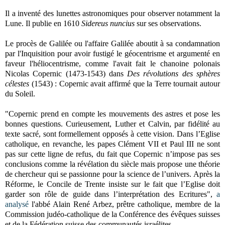
Il a inventé des lunettes astronomiques pour observer notamment la
Lune. Il publie en 1610
Sidereus nuncius
sur ses observations.
Le procès de Galilée ou l'affaire Galilée aboutit à sa condamnation
par l'Inquisition pour avoir fustigé le géocentrisme et argumenté en
faveur l'héliocentrisme, comme l'avait fait le chanoine polonais
Nicolas Copernic (1473-1543) dans
Des révolutions des sphères
célestes
(1543) : Copernic avait affirmé que la Terre tournait autour
du Soleil.
"Copernic prend en compte les mouvements des astres et pose les
bonnes questions. Curieusement, Luther et Calvin, par fidélité au
texte sacré, sont formellement opposés à cette vision. Dans l’Eglise
catholique, en revanche, les papes Clément VII et Paul III ne sont
pas sur cette ligne de refus, du fait que Copernic n’impose pas ses
conclusions comme la révélation du siècle mais propose une théorie
de chercheur qui se passionne pour la science de l’univers. Après la
Réforme, le Concile de Trente insiste sur le fait que l’Eglise doit
garder son rôle de guide dans l’interprétation des Ecritures",
a
analysé
l'abbé Alain René Arbez, prêtre catholique, membre de la
Commission judéo-catholique de la Conférence des évêques suisses
et de la Fédération suisse des communautés israélites.