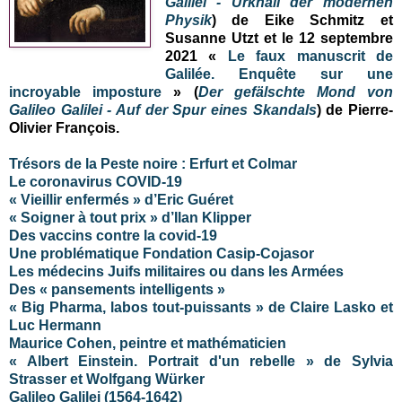
Galilei - Urknall der modernen
Physik
) de Eike Schmitz et
Susanne Utzt et le 12 septembre
2021 «
Le faux manuscrit de
Galilée. Enquête sur une
incroyable imposture
» (
Der gefälschte Mond von
Galileo Galilei - Auf der Spur eines Skandals
)
de Pierre-
Olivier François
.
Trésors de la Peste noire : Erfurt et Colmar
Le coronavirus COVID-19
« Vieillir enfermés » d’Eric Guéret
« Soigner à tout prix » d’Ilan Klipper
Des vaccins contre la covid-19
Une problématique Fondation Casip-Cojasor
Les médecins Juifs militaires ou dans les Armées
Des « pansements intelligents »
« Big Pharma, labos tout-puissants » de Claire Lasko et
Luc Hermann
Maurice Cohen, peintre et mathématicien
« Albert Einstein. Portrait d'un rebelle » de Sylvia
Strasser et Wolfgang Würker
Galileo Galilei (1564-1642)