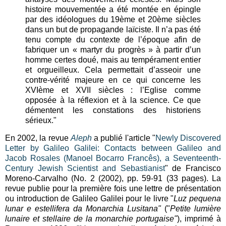
histoire mouvementée a été montée en épingle
par des idéologues du 19ème et 20ème siècles
dans un but de propagande laïciste. Il n’a pas été
tenu compte du contexte de l’époque afin de
fabriquer un « martyr du progrès » à partir d’un
homme certes doué, mais au tempérament entier
et orgueilleux. Cela permettait d’asseoir une
contre-vérité majeure en ce qui concerne les
XVIème et XVII siècles : l’Eglise comme
opposée à la réflexion et à la science. Ce que
démentent les constations des historiens
sérieux."
En 2002, la revue
Aleph
a publié l'article "
Newly Discovered
Letter by Galileo Galilei: Contacts between Galileo and
Jacob Rosales (Manoel Bocarro Francês), a Seventeenth-
Century Jewish Scientist and Sebastianist
" de Francisco
Moreno-Carvalho (No. 2 (2002), pp. 59-91 (33 pages). La
revue publie pour la première fois une lettre de présentation
ou introduction de Galileo Galilei pour le livre "
Luz pequena
lunar e estellifera da Monarchia Lusitana"
("
Petite lumière
lunaire et stellaire de la monarchie portugaise"
), imprimé à