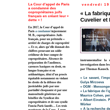
La Cour d’appel de Paris
vendredi 19
a condamné des
copropriétaires juifs
« La fabriq
français en créant leur «
Cuvelier et
dette » !
En 2017, la Cour d’appel de
Paris
a condamné
injustement
M. B., copropriétaires Juifs
français, pour un prétendu «
arriéré de charges de copropriété
». Et ce, alors qu’elle donnait des
chiffres prouvant un solde
créditeur de leur compte de
copropriétaires. Absence de
instrumentalise la 
préparation de l’audience,
investigation dans les
carences basiques en droit, en
par Thomas Kausch.
langue française et en
arithmétique, déni d’un procès
« Le savant, l'imp
équitable notamment en violant
Gulya Mirzoeva
les droits de la défense des
justiciables juifs par une
« OGM - Mensonges 
partialité choquante et par une
« La fabrique de l'
mansuétude généreuse au
Maurice Cohen, pei
bénéfice du Syndicat des
« Albert Einstein. 
copropriétaires et de son syndic
Würker
Foncia Paris fautifs… Les trois
« A la recherche d
magistrats de la Cour - Laure