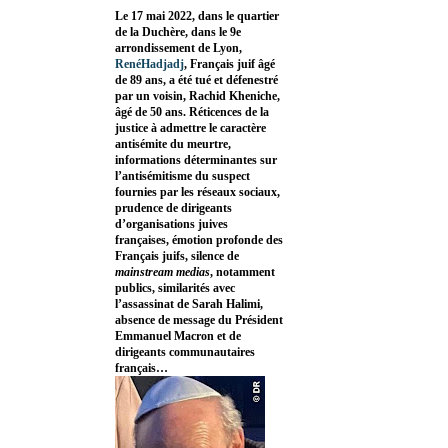
Le 17 mai 2022, dans le quartier
de la Duchère, dans le 9e
arrondissement de Lyon,
RenéHadjadj
, Français juif âgé
de 89 ans, a été tué et défenestré
par un voisin, Rachid Kheniche,
âgé de 50 ans. Réticences de la
justice à admettre le caractère
antisémite du meurtre,
informations déterminantes sur
l’antisémitisme du suspect
fournies par les réseaux sociaux,
prudence de dirigeants
d’organisations juives
françaises, émotion profonde des
Français juifs, silence de
mainstream medias
, notamment
publics, similarités avec
l’assassinat de Sarah Halimi,
absence de message du Président
Emmanuel Macron et de
dirigeants communautaires
français…