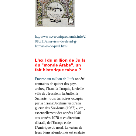
http://www.veroniquechemla.info/2
010/11/interview-de-david-g-
littman-et-de-paul.html
L'exil du million de Juifs
du "monde Arabe", un
fait historique tabou ?
Environ un million de Juifs
ont été
contraints de quitter des pays
arabes, l’Iran, la Turquie, la vieille
ville de Jérusalem, la Judée, la
Samarie - trois territoires occupés
par la (Trans)Jordanie jusqu'à la
guerre des Six-Jours (1967) -, etc.,
essentiellement des années 1940
aux années 1970 et en direction
d'Israël, de l'Europe et de
l'Amérique du nord. La valeur de
leurs biens abandonnés est évaluée