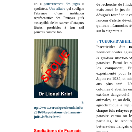
un «
gouvernement des juges
»
de recherche de l’indu
spoliateur.
Une affaire
qui souligne
mais aussi le jus de
l’absence d’une institution
désignés tour à tour c
représentative des Français juifs
lanceur d'alerte dévo
susceptible de les sauver d’attaques
qui aura néanmoins réu
létales, préalables à leur exil
sur la cigarette ».
pauvres comme Job.
« TUEURS D'ABEI
Insecticides dits n
néonicotinoïdes agiss
le système nerveux ce
parasites. Parmi les 
les composent, l’i
expérimenté pour la
Japon en 1985, et mis
ans plus tard. L’e
colonies d’abeilles 
extrême dangerosité.
animales, et, au-delà
h
agrochimique a répli
ttp://www.veroniquechemla.info/
chaque fois relayées p
2016/04/spoliations-de-francais-
parasite varroa ou le
juifs-laffaire.html
partielles, le recou
betteraviers français
Spoliations de Français
usage ».