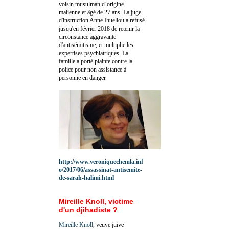
voisin musulman d’origine
malienne et âgé de 27 ans. La juge
d'instruction Anne Ihuellou a refusé
jusqu'en février 2018 de retenir la
circonstance aggravante
d'antisémitisme, et multiplie les
expertises psychiatriques. La
famille a porté plainte contre la
police pour non assistance à
personne en danger.
http://www.veroniquechemla.inf
o/2017/06/assassinat-antisemite-
de-sarah-halimi.html
Mireille Knoll, victime
d'un djihadiste ?
Mireille Knoll
, veuve juive