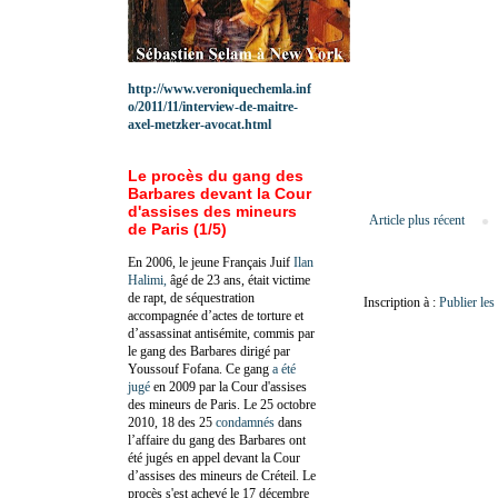
http://www.veroniquechemla.inf
o/2011/11/interview-de-maitre-
axel-metzker-avocat.html
Le procès du gang des
Barbares devant la Cour
d'assises des mineurs
Article plus récent
de Paris (1/5)
En 2006, le jeune Français Juif
Ilan
Halimi,
âgé de 23 ans, était victime
de rapt, de séquestration
Inscription à :
Publier le
accompagnée d’actes de torture et
d’assassinat antisémite, commis par
le gang des Barbares dirigé par
Youssouf Fofana. Ce gang
a été
jugé
en 2009 par la Cour d'assises
des mineurs de Paris. Le 25 octobre
2010, 18 des 25
condamnés
dans
l’affaire du gang des Barbares ont
été jugés en appel devant la Cour
d’assises des mineurs de Créteil. Le
procès s'est achevé le 17 décembre