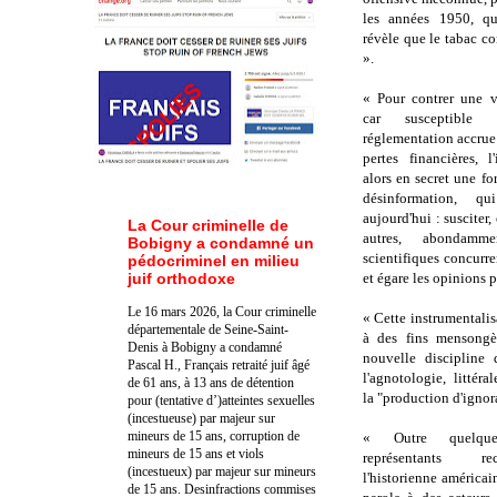
les années 1950, qu
révèle que le tabac co
».
« Pour contrer une v
car susceptible 
réglementation accrue
pertes financières, l
alors en secret une fo
désinformation, qu
aujourd'hui : susciter,
La Cour criminelle de
autres, abondamm
Bobigny a condamné un
scientifiques concurr
pédocriminel en milieu
juif orthodoxe
et égare les opinions 
Le 16 mars 2026, la Cour criminelle
« Cette instrumentalis
départementale de Seine-Saint-
à des fins mensongè
Denis à Bobigny a condamné
nouvelle discipline 
Pascal H., Français retraité juif âgé
l'agnotologie, littér
de 61 ans, à 13 ans de détention
la "production d'igno
pour (tentative d’)atteintes sexuelles
(incestueuse) par majeur sur
mineurs de 15 ans, corruption de
« Outre quelqu
mineurs de 15 ans et viols
représentants r
(incestueux) par majeur sur mineurs
l'historienne américa
de 15 ans. Des
infractions commises