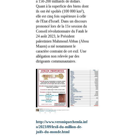
à 150-200 milliards de dollars.
Quant à la superficie des biens dont
ils ont été spoliés (100 000 km²),
elle est cinq fois supérieure à celle
de l'Etat d'Israël. Dans un discours
prononcé lors de la 11e session du
Conseil révolutionnaire du Fatah le
24 août 2023, le Président
palestinien Mahmoud Abbas (Abou
Mazen) a nié notamment le
caractère contraint de cet exil. Une
allégation non relevée par des
dirigeants communautaires.
http://www.veroniquechemla.inf
o/2023/09/lexil-du-million-de-
juifs-du-monde.html