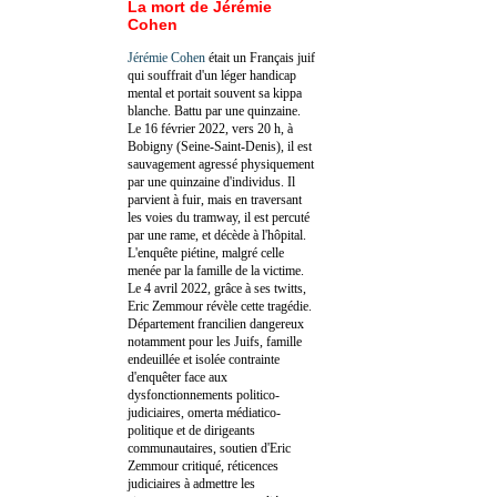
La mort de Jérémie
Cohen
Jérémie Cohen
était un Français juif
qui souffrait d'un léger handicap
mental et portait souvent sa kippa
blanche. Battu par une quinzaine.
Le 16 février 2022, vers 20 h, à
Bobigny (Seine-Saint-Denis), il est
sauvagement agressé physiquement
par une quinzaine d'individus. Il
parvient à fuir, mais en traversant
les voies du tramway, il est percuté
par une rame, et décède à l'hôpital.
L'enquête piétine, malgré celle
menée par la famille de la victime.
Le 4 avril 2022, grâce à ses twitts,
Eric Zemmour révèle cette tragédie.
Département francilien dangereux
notamment pour les Juifs, famille
endeuillée et isolée contrainte
d'enquêter face aux
dysfonctionnements politico-
judiciaires, omerta médiatico-
politique et de dirigeants
communautaires, soutien d'Eric
Zemmour critiqué, réticences
judiciaires à admettre les