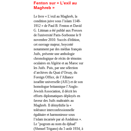
Fenton sur « L’exil au
Maghreb »
Le livre « L’exil au Maghreb, la
condition juive sous l’islam 1148-
1912 » de Paul B. Fenton et David
G. Littman a été publié aux Presses
de l'université Paris-Sorbonne le 9
novembre 2010. Succès d'édition,
cet ouvrage majeur, boycotté
notamment par des médias français
Juifs, présente une anthologie
chronologique de récits de témoins
oculaires en Algérie et au Maroc sur
les Juifs. Puis, par une sélection
d’archives du Quai d’Orsay, du
Foreign Office, de l’Alliance
israélite universelle (AIU) et de son
homologue britannique l’Anglo-
Jewish Association, il décrit les
efforts diplomatiques déployés en
faveur des Juifs maltraités au
Maghreb. Il démythifie la «
tolérance interconfessionnelle
égalitaire et harmonieuse sous
l’islam incarnée par al-Andalous ».
Le "pogrom au nom du djihad"
(Shmuel Trigano) du 5 août 1934, à