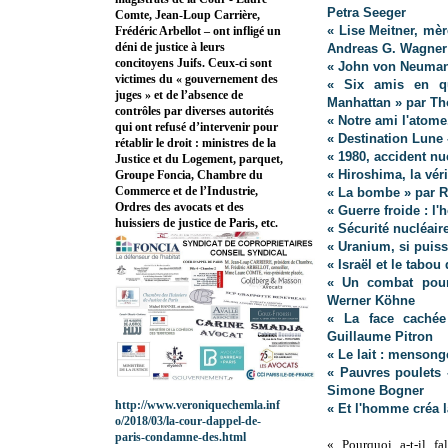
Petra Seeger
Comte, Jean-Loup Carrière,
« Lise Meitner, mè
Frédéric Arbellot – ont infligé un
déni de justice à leurs
Andreas G. Wagner
concitoyens Juifs. Ceux-ci sont
« John von Neumann
victimes du « gouvernement des
« Six amis en qu
juges » et de l’absence de
Manhattan » par 
contrôles par diverses autorités
« Notre ami l'atome
qui ont refusé d’intervenir pour
« Destination Lune 
rétablir le droit : ministres de la
« 1980, accident nu
Justice et du Logement, parquet,
« Hiroshima, la vér
Groupe Foncia, Chambre du
Commerce et de l’Industrie,
« La bombe » par
Ordres des avocats et des
« Guerre froide : 
huissiers de justice de Paris, etc.
« Sécurité nucléair
« Uranium, si puis
« Israël et le tabo
« Un combat pour 
Werner Köhne
« La face cachée
Guillaume Pitron
« Le lait : mensong
« Pauvres poulets 
Simone Bogner
http://www.veroniquechemla.inf
« Et l'homme créa 
o/2018/03/la-cour-dappel-de-
paris-condamne-des.html
« Pourquoi a-t-il fa