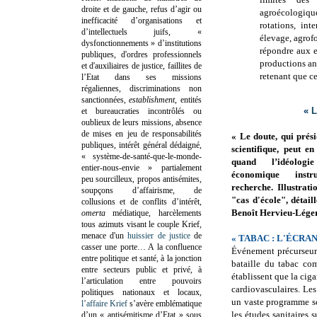
droite et de gauche, refus d’agir ou
agroécologiqu
inefficacité d’organisations et
rotations, int
d’intellectuels juifs, «
élevage, agrofo
dysfonctionnements » d’institutions
répondre aux e
publiques, d'ordres professionnels
productions an
et d'auxiliaires de justice, faillites de
retenant que ce
l’Etat dans ses missions
régaliennes, discriminations non
sanctionnées,
establishment
, entités
«
et bureaucraties incontrôlés ou
oublieux de leurs missions, absence
de mises en jeu de responsabilités
« Le doute, qui prés
publiques, intérêt général dédaigné,
scientifique, peut e
« système-de-santé-que-le-monde-
quand l’idéologi
entier-nous-envie » partialement
économique instr
peu sourcilleux, propos antisémites,
recherche. Illustrati
soupçons d’affairisme, de
"cas d'école", détai
collusions et de conflits d’intérêt,
Benoît Hervieu-Léger
omerta
médiatique, harcèlements
tous azimuts visant le couple Krief,
menace d'un
huissier de justice
de
« TABAC : L'ÉCRA
casser une porte…
A la confluence
Événement précurseur 
entre politique et santé, à la jonction
bataille du tabac co
entre secteurs public et privé, à
établissent que la cig
l’articulation entre pouvoirs
cardiovasculaires. Les
politiques nationaux et locaux,
un vaste programme sc
l’affaire Krief
s’avère emblématique
les études sanitaires 
d’un « antisémitisme d’Etat » sous