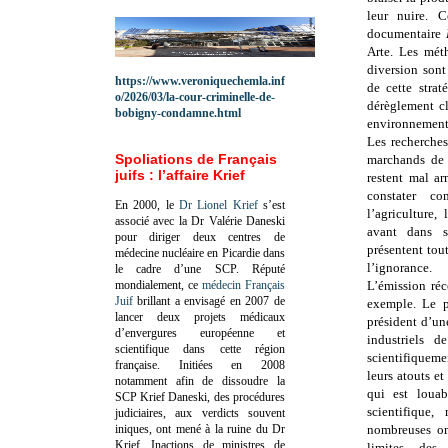
leur nuire. 
documentaire
Arte. Les mét
diversion sont
https://www.veroniquechemla.inf
de cette strat
o/2026/03/la-cour-criminelle-de-
dérèglement cl
bobigny-condamne.html
environnement
Les recherches
Spoliations de Français
marchands de 
juifs : l’affaire Krief
restent mal ar
constater co
En 2000, le
Dr Lionel Krief
s’est
l’agriculture,
associé avec la Dr Valérie Daneski
avant dans s
pour diriger deux centres de
présentent tout
médecine nucléaire en Picardie dans
l’ignorance.
le cadre d’une SCP.
Réputé
mondialement, ce
médecin Français
L’émission réc
Juif
brillant a envisagé en 2007 de
exemple. Le p
lancer deux projets médicaux
président d’un
d’envergures européenne et
industriels d
scientifique dans cette région
scientifiqueme
française.
Initiées en 2008
leurs atouts et
notamment afin de dissoudre la
qui est louab
SCP Krief Daneski, des procédures
scientifique,
judiciaires, aux verdicts souvent
iniques, ont mené à la ruine du Dr
nombreuses omi
Krief.
Inactions de ministres de
limites des 