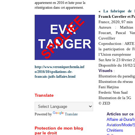
appartement en 2016 et lutte pour la
réintégration dans cet appartement.
«
La fabrique de l
Franck Cuvelier et Pa
France, 2020, 97 min
Auteurs : Mathias 
Foucart, Pascal Va
Cuveillier
Coproduction : ARTE 
la participation de 
l’Union européenne
Sur Arte le 23 février
Disponible du 16/02/
http://www.veroniquechemla.inf
Visuels
:
o/2016/10/spoliations-de-
Illustration du paradi
francais-juifs-laffaire.html
Illustration du réseau
Fani Hatjina
Frederic Vom Saal
Translate
Illustration de la 5G
© ZED
Articles sur ce
Powered by
Translate
Affaire al-Dura/I
Aviation/Mode/S
Protection de mon blog
Chrétiens
par le droit