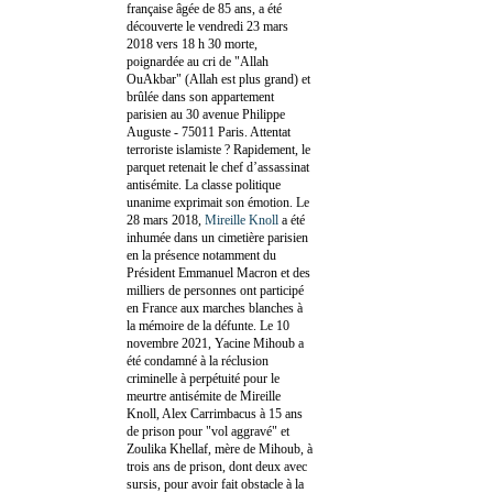
française âgée de 85 ans, a été
découverte le vendredi 23 mars
2018 vers 18 h 30 morte,
poignardée au cri de "Allah
OuAkbar" (Allah est plus grand) et
brûlée dans son appartement
parisien au 30 avenue Philippe
Auguste - 75011 Paris. Attentat
terroriste islamiste ? Rapidement, le
parquet retenait le chef d’assassinat
antisémite. La classe politique
unanime exprimait son émotion. Le
28 mars 2018,
Mireille Knoll
a été
inhumée dans un cimetière parisien
en la présence notamment du
Président Emmanuel Macron et des
milliers de personnes ont participé
en France aux marches blanches à
la mémoire de la défunte. Le 10
novembre 2021, Yacine Mihoub a
été condamné à la réclusion
criminelle à perpétuité pour le
meurtre antisémite de Mireille
Knoll, Alex Carrimbacus à 15 ans
de prison pour "vol aggravé" et
Zoulika Khellaf, mère de Mihoub, à
trois ans de prison, dont deux avec
sursis, pour avoir fait obstacle à la