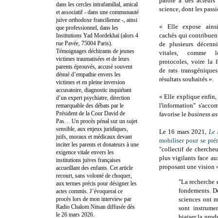
parole à des acteurs
dans les cercles intrafamilial, amical
science, dont les pass
et associatif - dans une communauté
juive orthodoxe francilienne -, ainsi
« Elle expose ains
que professionnel, dans les
cachés qui contribuent 
Institutions Yad Mordekhaï (alors 4
rue Pavée, 75004 Paris).
de plusieurs décenni
Témoignages déchirants de jeunes
vitales, comme 
victimes traumatisées et de leurs
protocoles, voire la 
parents éprouvés, accusé souvent
de rats transgéniques
dénué d’empathie envers les
résultats souhaités ».
victimes et en pleine inversion
accusatoire, diagnostic inquiétant
« Elle explique enfin,
d’un expert psychiatre, direction
l'information" s'acco
remarquable des débats par le
Président de la Cour David de
favorise le
business as
Pas… Un procès pénal sur un sujet
sensible, aux enjeux juridiques,
Le 16 mars 2021,
Le
juifs, moraux et médicaux devant
mobiliser pour se pré
inciter les parents et donateurs à une
"collectif de chercheu
exigence vitale envers les
plus vigilants face au
institutions juives françaises
proposant une vision 
accueillant des enfants. Cet article
recourt, sans volonté de choquer,
"La recherche 
aux termes précis pour désigner les
fondements. De
actes commis. J’évoquerai ce
procès lors de mon interview par
sciences ont m
Radio Chalom Nitsan diffusée dès
sont instrumen
le 26 mars 2026.
biaiser la prod