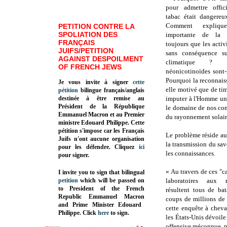
pour admettre offic
tabac était dangereu
Comment expliqu
PETITION CONTRE LA
SPOLIATION DES
importante de la p
FRANÇAIS
toujours que les acti
JUIFS/PETITION
sans conséquence s
AGAINST DESPOILMENT
climatique ? L
OF FRENCH JEWS
néonicotinoïdes sont-
Pourquoi la reconnais
Je vous invite à signer
cette
elle motivé que de ti
pétition
bilingue français/anglais
destinée à être remise au
imputer à l'Homme une
Président de la République
le domaine de nos conn
Emmanuel Macron et au Premier
du rayonnement solai
ministre Edouard Philippe. Cette
pétition s'impose car les Français
Le problème réside au
Juifs n'ont aucune organisation
la transmission du savo
pour les défendre. Cliquez
ici
les connaissances.
pour signer.
« Au travers de ces "ca
I invite you to sign that bilingual
petition
which will be passed on
laboratoires aux r
to President of the French
résultent tous de bat
Republic
Emmanuel Macron
coups de millions de 
and Prime Minister
Edouard
cette enquête à cheva
Philippe
.
Click
here
to sign.
les États-Unis dévoile
offensive méconnue, p