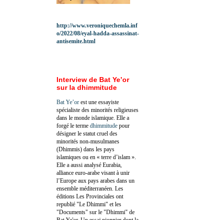
http://www.veroniquechemla.inf
o/2022/08/eyal-hadda-assassinat-
antisemite.html
Interview de Bat Ye’or
sur la dhimmitude
Bat Ye’or
est une essayiste
spécialiste des minorités religieuses
dans le monde islamique. Elle a
forgé le terme
dhimmitude
pour
désigner le statut cruel des
minorités non-musulmanes
(Dhimmis) dans les pays
islamiques ou en « terre d’islam ».
Elle a aussi analysé Eurabia,
alliance euro-arabe visant à unir
l’Europe aux pays arabes dans un
ensemble méditerranéen. Les
éditions Les Provinciales ont
republié "Le Dhimmi" et les
"Documents" sur le "Dhimmi" de
Bat Ye'or. Un essai pionnier dont la