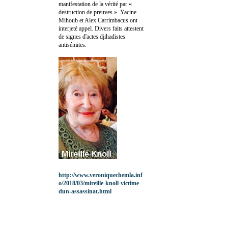
manifestation de la vérité par «
destruction de preuves ». Yacine
Mihoub et Alex Carrimbacus ont
interjeté appel. Divers faits attestent
de signes d'actes djihadistes
antisémites.
http://www.veroniquechemla.inf
o/2018/03/mireille-knoll-victime-
dun-assassinat.html