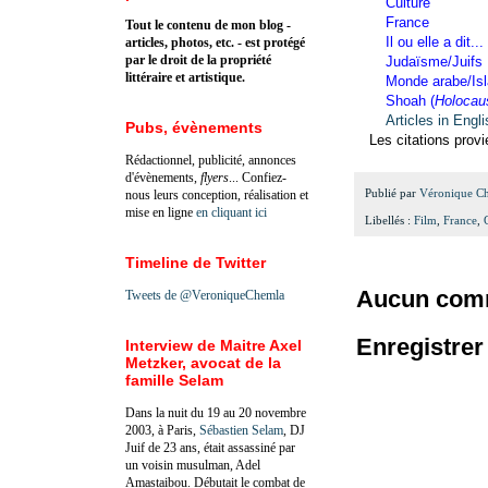
Culture
France
Tout le contenu de mon blog -
Il ou elle a dit...
articles, photos, etc. - est protégé
par le droit de la propriété
Judaïsme/Juifs
littéraire et artistique.
Monde arabe/Is
Shoah (
Holocau
Articles in Engl
Pubs, évènements
Les citations provi
Rédactionnel, publicité, annonces
d'évènements,
flyers
... Confiez-
Publié par
Véronique C
nous leurs conception, réalisation et
mise en ligne
en cliquant ici
Libellés :
Film
,
France
,
Timeline de Twitter
Aucun comm
Tweets de @VeroniqueChemla
Enregistre
Interview de Maitre Axel
Metzker, avocat de la
famille Selam
Dans la nuit du 19 au 20 novembre
2003, à Paris,
Sébastien Selam
, DJ
Juif de 23 ans, était assassiné par
un voisin musulman, Adel
Amastaibou. Débutait le combat de