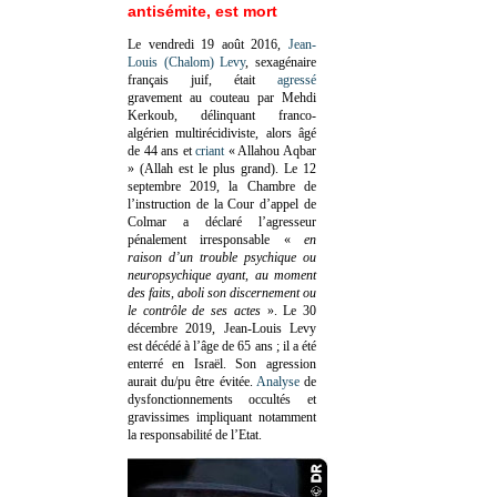
antisémite, est mort
Le vendredi 19 août 2016,
Jean-
Louis (Chalom) Levy
, sexagénaire
français juif, était
agressé
gravement au couteau par Mehdi
Kerkoub, délinquant franco-
algérien multirécidiviste, alors âgé
de 44 ans et
criant
« Allahou Aqbar
» (Allah est le plus grand). Le 12
septembre 2019, la Chambre de
l’instruction de la Cour d’appel de
Colmar a déclaré l’agresseur
pénalement irresponsable
«
en
raison d’un trouble psychique ou
neuropsychique ayant, au moment
des faits, aboli son discernement ou
le contrôle de ses actes
»
. Le 30
décembre 2019, Jean-Louis Levy
est décédé à l’âge de 65 ans ; il a été
enterré en Israël. Son agression
aurait du/pu être évitée.
Analyse
de
dysfonctionnements occultés et
gravissimes impliquant notamment
la responsabilité de l’Etat.