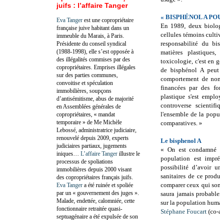
juifs : l’affaire Tanger
« BISPHÉNOL A P
Eva Tanger
est une copropriétaire
En 1989, deux biolog
française juive habitant dans un
cellules témoins culti
immeuble du Marais, à Paris.
responsabilité du bi
Présidente du conseil syndical
(1988-1998), elle s’est opposée à
matières plastiques
des illégalités commises par des
toxicologie, c'est en g
copropriétaires. Emprises illégales
de bisphénol A peut a
sur des parties communes,
comportement de nomb
convoitise et spéculation
financées par des fo
immobilières, soupçons
plastique s'est emplo
d’antisémitisme, abus de majorité
controverse scientifi
en Assemblées générales de
l'ensemble de la popu
copropriétaires, « mandat
temporaire » de Me Michèle
comparatives. »
Lebossé, administratrice judiciaire,
renouvelé depuis 2009, experts
Le bisphenol A
judiciaires partiaux, jugements
« On est condamné à 
iniques…
L’affaire Tanger
illustre le
population est impr
processus de spoliations
possibilité d’avoir u
immobilières depuis 2000 visant
sanitaires de ce prod
des copropriétaires français juifs.
comparer ceux qui son
Eva Tanger
a été ruinée et spoliée
par un « gouvernement des juges ».
saura jamais probable
Malade, endettée, calomniée, cette
sur la population hum
fonctionnaire retraitée quasi-
Stéphane Foucart
(co-
septuagénaire a été expulsée de son