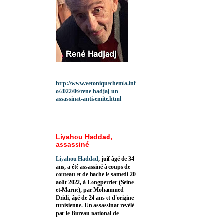
http://www.veroniquechemla.inf
o/2022/06/rene-hadjaj-un-
assassinat-antisemite.html
Liyahou Haddad,
assassiné
Liyahou Haddad
, juif âgé de 34
ans, a été assassiné à coups de
couteau et de hache le samedi 20
août 2022, à Longperrier (Seine-
et-Marne), par Mohammed
Dridi, âgé de 24 ans et d'origine
tunisienne. Un assassinat révélé
par le Bureau national de