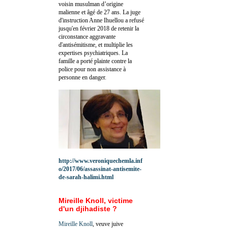
voisin musulman d’origine
malienne et âgé de 27 ans. La juge
d'instruction Anne Ihuellou a refusé
jusqu'en février 2018 de retenir la
circonstance aggravante
d'antisémitisme, et multiplie les
expertises psychiatriques. La
famille a porté plainte contre la
police pour non assistance à
personne en danger.
http://www.veroniquechemla.inf
o/2017/06/assassinat-antisemite-
de-sarah-halimi.html
Mireille Knoll, victime
d'un djihadiste ?
Mireille Knoll
, veuve juive