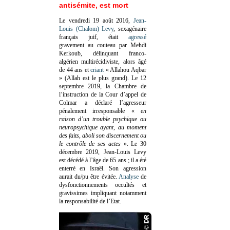
antisémite, est mort
Le vendredi 19 août 2016,
Jean-
Louis (Chalom) Levy
, sexagénaire
français juif, était
agressé
gravement au couteau par Mehdi
Kerkoub, délinquant franco-
algérien multirécidiviste, alors âgé
de 44 ans et
criant
« Allahou Aqbar
» (Allah est le plus grand). Le 12
septembre 2019, la Chambre de
l’instruction de la Cour d’appel de
Colmar a déclaré l’agresseur
pénalement irresponsable
«
en
raison d’un trouble psychique ou
neuropsychique ayant, au moment
des faits, aboli son discernement ou
le contrôle de ses actes
»
. Le 30
décembre 2019, Jean-Louis Levy
est décédé à l’âge de 65 ans ; il a été
enterré en Israël. Son agression
aurait du/pu être évitée.
Analyse
de
dysfonctionnements occultés et
gravissimes impliquant notamment
la responsabilité de l’Etat.