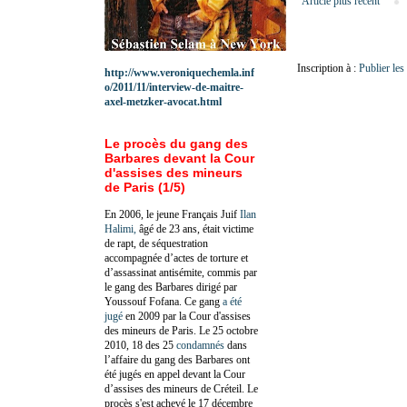
Article plus récent
Inscription à :
Publier le
http://www.veroniquechemla.inf
o/2011/11/interview-de-maitre-
axel-metzker-avocat.html
Le procès du gang des
Barbares devant la Cour
d'assises des mineurs
de Paris (1/5)
En 2006, le jeune Français Juif
Ilan
Halimi,
âgé de 23 ans, était victime
de rapt, de séquestration
accompagnée d’actes de torture et
d’assassinat antisémite, commis par
le gang des Barbares dirigé par
Youssouf Fofana. Ce gang
a été
jugé
en 2009 par la Cour d'assises
des mineurs de Paris. Le 25 octobre
2010, 18 des 25
condamnés
dans
l’affaire du gang des Barbares ont
été jugés en appel devant la Cour
d’assises des mineurs de Créteil. Le
procès s'est achevé le 17 décembre