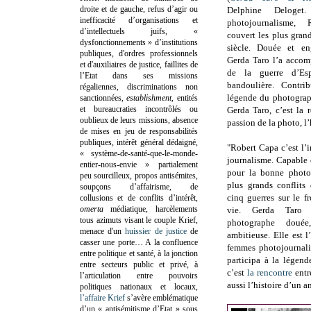
droite et de gauche, refus d’agir ou
Delphine Deloget
inefficacité d’organisations et
photojournalisme
d’intellectuels juifs, «
couvert les plus gran
dysfonctionnements » d’institutions
siècle. Douée et eng
publiques, d'ordres professionnels
Gerda Taro l’a accom
et d'auxiliaires de justice, faillites de
de la guerre d’Es
l’Etat dans ses missions
bandoulière. Contri
régaliennes, discriminations non
légende du photograph
sanctionnées,
establishment
, entités
et bureaucraties incontrôlés ou
Gerda Taro, c’est la
oublieux de leurs missions, absence
passion de la photo, l
de mises en jeu de responsabilités
publiques, intérêt général dédaigné,
"Robert Capa c’est l’
« système-de-santé-que-le-monde-
journalisme. Capable 
entier-nous-envie » partialement
pour la bonne photo,
peu sourcilleux, propos antisémites,
plus grands conflits
soupçons d’affairisme, de
cinq guerres sur le f
collusions et de conflits d’intérêt,
omerta
médiatique, harcèlements
vie. Gerda Taro
tous azimuts visant le couple Krief,
photographe douée
menace d'un
huissier de justice
de
ambitieuse. Elle est 
casser une porte…
A la confluence
femmes photojournalis
entre politique et santé, à la jonction
participa à la légen
entre secteurs public et privé, à
c’est
la rencontre
entr
l’articulation entre pouvoirs
aussi l’histoire d’un a
politiques nationaux et locaux,
l’affaire Krief
s’avère emblématique
d’un « antisémitisme d’Etat » sous