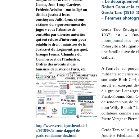
« Le débarquement 
Comte, Jean-Loup Carrière,
Robert Capa et la c
Frédéric Arbellot – ont infligé un
Gerda Taro (1910–1
déni de justice à leurs
« Femmes photograp
concitoyens Juifs. Ceux-ci sont
victimes du « gouvernement des
Gerda Taro (Stuttgar
juges » et de l’absence de
contrôles par diverses autorités
1937) est « l’u
qui ont refusé d’intervenir pour
photojournalistes
rec
rétablir le droit : ministres de la
Pohorylle à Stuttgart, 
Justice et du Logement, parquet,
une famille juive de c
Groupe Foncia, Chambre du
Galicie.
Commerce et de l’Industrie,
Ordres des avocats et des
A l'arrivée au pouvo
huissiers de justice de Paris, etc.
militante socialiste »
son amie Ruth Cerf, el
survit en exerçant di
du groupe Leipziger
Frank-Fromm, Ruth Cer
de rendez-vous de ce
dont Willy Brandt ? L
collabore comme assi
Pierre Verger et Pierre
http://www.veroniquechemla.inf
Gerda Taro se lie à u
o/2018/03/la-cour-dappel-de-
André » Friedmann, do
paris-condamne-des.html