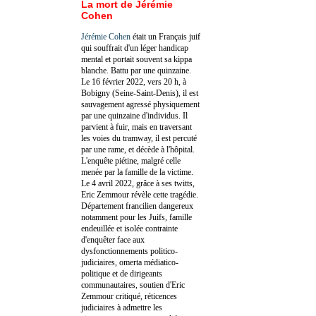
La mort de Jérémie
Cohen
Jérémie Cohen
était un Français juif
qui souffrait d'un léger handicap
mental et portait souvent sa kippa
blanche. Battu par une quinzaine.
Le 16 février 2022, vers 20 h, à
Bobigny (Seine-Saint-Denis), il est
sauvagement agressé physiquement
par une quinzaine d'individus. Il
parvient à fuir, mais en traversant
les voies du tramway, il est percuté
par une rame, et décède à l'hôpital.
L'enquête piétine, malgré celle
menée par la famille de la victime.
Le 4 avril 2022, grâce à ses twitts,
Eric Zemmour révèle cette tragédie.
Département francilien dangereux
notamment pour les Juifs, famille
endeuillée et isolée contrainte
d'enquêter face aux
dysfonctionnements politico-
judiciaires, omerta médiatico-
politique et de dirigeants
communautaires, soutien d'Eric
Zemmour critiqué, réticences
judiciaires à admettre les