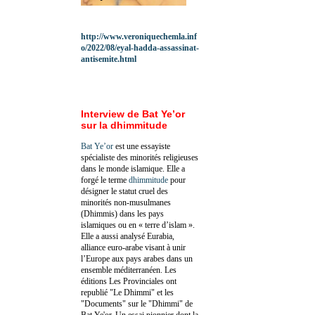
http://www.veroniquechemla.inf
o/2022/08/eyal-hadda-assassinat-
antisemite.html
Interview de Bat Ye’or
sur la dhimmitude
Bat Ye’or
est une essayiste
spécialiste des minorités religieuses
dans le monde islamique. Elle a
forgé le terme
dhimmitude
pour
désigner le statut cruel des
minorités non-musulmanes
(Dhimmis) dans les pays
islamiques ou en « terre d’islam ».
Elle a aussi analysé Eurabia,
alliance euro-arabe visant à unir
l’Europe aux pays arabes dans un
ensemble méditerranéen. Les
éditions Les Provinciales ont
republié "Le Dhimmi" et les
"Documents" sur le "Dhimmi" de
Bat Ye'or. Un essai pionnier dont la