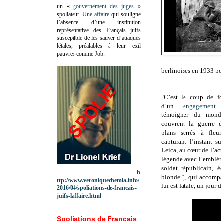
un «
gouvernement des juges
»
spoliateur.
Une affaire
qui souligne
l’absence d’une institution
représentative des Français juifs
susceptible de les sauver d’attaques
létales, préalables à leur exil
pauvres comme Job.
berlinoises en 1933 pou
"C’est le coup de f
d’un
engagemen
témoigner du monde
couvrent la guerre 
plans serrés à fleu
capturant l’instant s
Leica, au cœur de l’ac
légende avec l’emblé
soldat républicain, 
h
blonde"), qui accompa
ttp://www.veroniquechemla.info/
lui est fatale, un jour
2016/04/spoliations-de-francais-
juifs-laffaire.html
Spoliations de Français