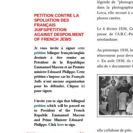
légende de "photogra
dans la photographi
Leica, elle recourt à
PETITION CONTRE LA
photos carrées.
SPOLIATION DES
FRANÇAIS
Le 4 février 1936, G
JUIFS/PETITION
presse de l'A.B.C.-P
AGAINST DESPOILMENT
OF FRENCH JEWS
néerlandaise.
Je vous invite à signer
cette
Au printemps 1936, le
pétition
bilingue français/anglais
réinventent pour dev
destinée à être remise au
». En août 1936, ils
Président de la République
afin de « documenter l
Emmanuel Macron et au Premier
ministre Edouard Philippe. Cette
pétition s'impose car les Français
Juifs n'ont aucune organisation
pour les défendre. Cliquez
ici
pour signer.
I invite you to sign that bilingual
petition
which will be passed on
to President of the French
Republic
Emmanuel Macron
and Prime Minister
Edouard
Philippe
.
Click
here
to sign.
elle collabore de près.