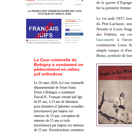
de la guerre d’Espagn
fut la première femme 
Le 1er août 1937, lor
du Père-Lachaise, son
Neruda et Louis Arag
des Fédérés, est c
Giacometti
à l'invit
communiste Louis Ara
simple vasque et d'u
Horus, symbole de lumi
La Cour criminelle de
Bobigny a condamné un
pédocriminel en milieu
juif orthodoxe
Le 16 mars 2026, la Cour criminelle
départementale de Seine-Saint-
Denis à Bobigny a condamné
Pascal H., Français retraité juif âgé
de 61 ans, à 13 ans de détention
pour (tentative d’)atteintes sexuelles
(incestueuse) par majeur sur
mineurs de 15 ans, corruption de
mineurs de 15 ans et viols
(incestueux) par majeur sur mineurs
de 15 ans. Des
infractions commises