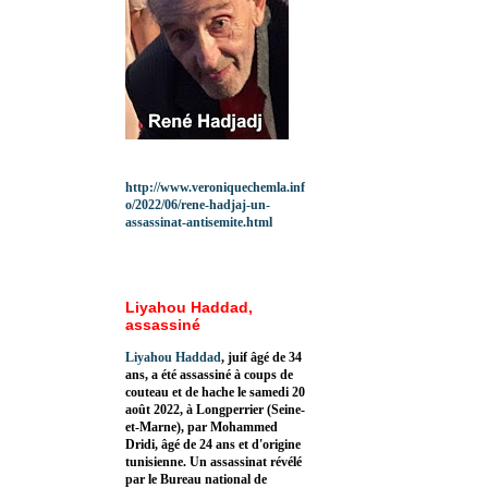
http://www.veroniquechemla.inf
o/2022/06/rene-hadjaj-un-
assassinat-antisemite.html
Liyahou Haddad,
assassiné
Liyahou Haddad
, juif âgé de 34
ans, a été assassiné à coups de
couteau et de hache le samedi 20
août 2022, à Longperrier (Seine-
et-Marne), par Mohammed
Dridi, âgé de 24 ans et d'origine
tunisienne. Un assassinat révélé
par le Bureau national de