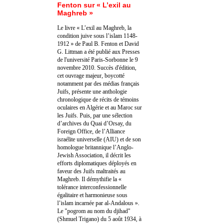
Fenton sur « L’exil au
Maghreb »
Le livre « L’exil au Maghreb, la
condition juive sous l’islam 1148-
1912 » de Paul B. Fenton et David
G. Littman a été publié aux Presses
de l'université Paris-Sorbonne le 9
novembre 2010. Succès d'édition,
cet ouvrage majeur, boycotté
notamment par des médias français
Juifs, présente une anthologie
chronologique de récits de témoins
oculaires en Algérie et au Maroc sur
les Juifs. Puis, par une sélection
d’archives du Quai d’Orsay, du
Foreign Office, de l’Alliance
israélite universelle (AIU) et de son
homologue britannique l’Anglo-
Jewish Association, il décrit les
efforts diplomatiques déployés en
faveur des Juifs maltraités au
Maghreb. Il démythifie la «
tolérance interconfessionnelle
égalitaire et harmonieuse sous
l’islam incarnée par al-Andalous ».
Le "pogrom au nom du djihad"
(Shmuel Trigano) du 5 août 1934, à