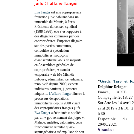
juifs : l’affaire Tanger
Eva Tanger
est une copropriétaire
française juive habitant dans un
immeuble du Marais, à Paris.
Présidente du conseil syndical
(1988-1998), elle s’est opposée à
des illégalités commises par des
copropriétaires. Emprises illégales
sur des parties communes,
convoitise et spéculation
immobilières, soupçons
d’antisémitisme, abus de majorité
en Assemblées générales de
copropriétaires, « mandat
temporaire » de Me Michèle
Lebossé, administratrice judiciaire,
"
Gerda Taro et Ro
renouvelé depuis 2009, experts
Delphine Deloget
judiciaires partiaux, jugements
France, ARTE F
iniques…
L’affaire Tanger
illustre le
Compagnie, 2018, 27
processus de spoliations
Sur Arte les 14 avril
immobilières depuis 2000 visant
des copropriétaires français juifs.
avril 2019 à 3 h 10, 2
Eva Tanger
a été ruinée et spoliée
h 30
par un « gouvernement des juges ».
Disponible du 
Malade, endettée, calomniée, cette
20/06/2021
fonctionnaire retraitée quasi-
Visuels
:
septuagénaire a été expulsée de son