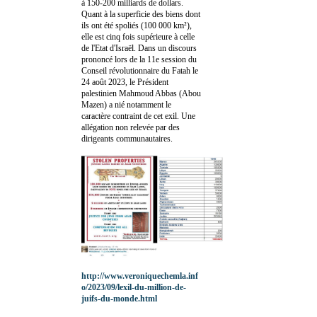
à 150-200 milliards de dollars.
Quant à la superficie des biens dont
ils ont été spoliés (100 000 km²),
elle est cinq fois supérieure à celle
de l'Etat d'Israël. Dans un discours
prononcé lors de la 11e session du
Conseil révolutionnaire du Fatah le
24 août 2023, le Président
palestinien Mahmoud Abbas (Abou
Mazen) a nié notamment le
caractère contraint de cet exil. Une
allégation non relevée par des
dirigeants communautaires.
http://www.veroniquechemla.inf
o/2023/09/lexil-du-million-de-
juifs-du-monde.html