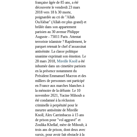
française âgée de 85 ans, a été
découverte le vendredi 23 mars
2018 vers 18 h 30 morte,
poignardée au cri de "Allah
OuAkbar" (Allah est plus grand) et
brûlée dans son appartement
parisien au 30 avenue Philippe
Auguste - 75011 Paris. Attentat
terroriste islamiste ? Rapidement, le
parquet retenait le chef d’assassinat
antisémite. La classe politique
unanime exprimait son émotion. Le
28 mars 2018,
Mireille Knoll
a été
inhumée dans un cimetière parisien
en la présence notamment du
Président Emmanuel Macron et des
milliers de personnes ont participé
en France aux marches blanches à
la mémoire de la défunte. Le 10
novembre 2021, Yacine Mihoub a
été condamné à la réclusion
criminelle à perpétuité pour le
meurtre antisémite de Mireille
Knoll, Alex Carrimbacus à 15 ans
de prison pour "vol aggravé" et
Zoulika Khellaf, mère de Mihoub, à
trois ans de prison, dont deux avec
sursis, pour avoir fait obstacle à la