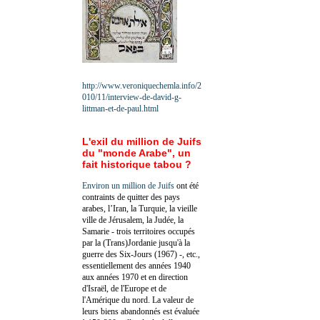
http://www.veroniquechemla.info/2
010/11/interview-de-david-g-
littman-et-de-paul.html
L'exil du million de Juifs
du "monde Arabe", un
fait historique tabou ?
Environ un million de Juifs
ont été
contraints de quitter des pays
arabes, l’Iran, la Turquie, la vieille
ville de Jérusalem, la Judée, la
Samarie - trois territoires occupés
par la (Trans)Jordanie jusqu'à la
guerre des Six-Jours (1967) -, etc.,
essentiellement des années 1940
aux années 1970 et en direction
d'Israël, de l'Europe et de
l'Amérique du nord. La valeur de
leurs biens abandonnés est évaluée