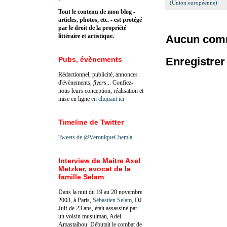
(Union européenne)
Tout le contenu de mon blog -
articles, photos, etc. - est protégé
par le droit de la propriété
littéraire et artistique.
Aucun comm
Pubs, évènements
Enregistre
Rédactionnel, publicité, annonces
d'évènements,
flyers
... Confiez-
nous leurs conception, réalisation et
mise en ligne
en cliquant ici
Timeline de Twitter
Tweets de @VeroniqueChemla
Interview de Maitre Axel
Metzker, avocat de la
famille Selam
Dans la nuit du 19 au 20 novembre
2003, à Paris,
Sébastien Selam
, DJ
Juif de 23 ans, était assassiné par
un voisin musulman, Adel
Amastaibou. Débutait le combat de