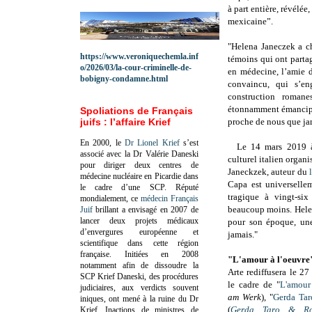
à part entière, révélée
mexicaine”.
"Helena Janeczek a ch
https://www.veroniquechemla.inf
témoins qui ont partag
o/2026/03/la-cour-criminelle-de-
en médecine, l’amie d
bobigny-condamne.html
convaincu, qui s’en
construction romane
étonnamment émancipé
Spoliations de Français
juifs : l’affaire Krief
proche de nous que ja
En 2000, le
Dr Lionel Krief
s’est
Le 14 mars 2019 
associé avec la Dr Valérie Daneski
culturel italien organi
pour diriger deux centres de
Janeckzek, auteur du
médecine nucléaire en Picardie dans
Capa est universell
le cadre d’une SCP.
Réputé
tragique à vingt-six
mondialement, ce
médecin Français
beaucoup moins. Hele
Juif
brillant a envisagé en 2007 de
lancer deux projets médicaux
pour son époque, un
d’envergures européenne et
jamais."
scientifique dans cette région
française.
Initiées en 2008
"L'amour à l'oeuvre
notamment afin de dissoudre la
Arte rediffusera le
27 
SCP Krief Daneski, des procédures
le cadre de "
L'amour
judiciaires, aux verdicts souvent
am Werk
), "
Gerda Tar
iniques, ont mené à la ruine du Dr
(
Gerda Taro & Ro
Krief.
Inactions de ministres de