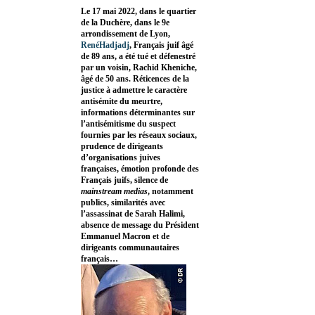
Le 17 mai 2022, dans le quartier
de la Duchère, dans le 9e
arrondissement de Lyon,
RenéHadjadj
, Français juif âgé
de 89 ans, a été tué et défenestré
par un voisin, Rachid Kheniche,
âgé de 50 ans. Réticences de la
justice à admettre le caractère
antisémite du meurtre,
informations déterminantes sur
l’antisémitisme du suspect
fournies par les réseaux sociaux,
prudence de dirigeants
d’organisations juives
françaises, émotion profonde des
Français juifs, silence de
mainstream medias
, notamment
publics, similarités avec
l’assassinat de Sarah Halimi,
absence de message du Président
Emmanuel Macron et de
dirigeants communautaires
français…