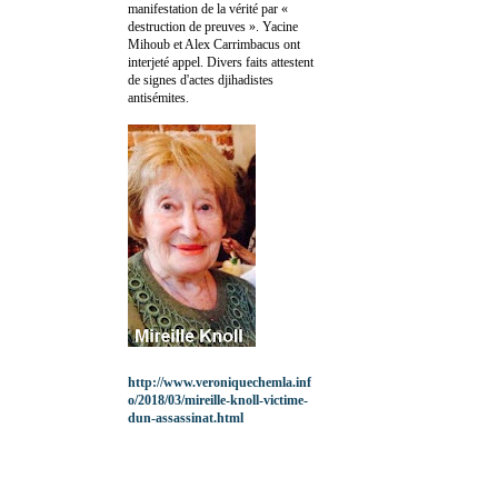
manifestation de la vérité par «
destruction de preuves ». Yacine
Mihoub et Alex Carrimbacus ont
interjeté appel. Divers faits attestent
de signes d'actes djihadistes
antisémites.
http://www.veroniquechemla.inf
o/2018/03/mireille-knoll-victime-
dun-assassinat.html