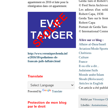
Gerda Taro et Robert 
appartement en 2016 et lutte pour la
© Fred Stein Archives
réintégration dans cet appartement.
Les adieux d'un solda
Robert Capa, 1936
Gerda Taro sur le fro
Robert Capa
Portrait de Gerda Taro
© International Cente
A lire sur ce blog :
Affaire al-Dura/Israël
Aviation/Mode/Sports
Chrétiens
http://www.veroniquechemla.inf
Culture
o/2016/10/spoliations-de-
francais-juifs-laffaire.html
France
Il ou elle a dit...
Judaïsme/Juifs
Monde arabe/Islam
Translate
Shoah (
Holocaust
)
Articles in English
Cet article a été publi
Powered by
Translate
Publié par
Véronique C
Protection de mon blog
Libellés :
Antisémitisme
par le droit