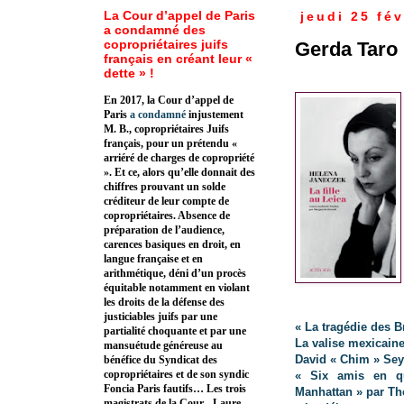
La Cour d’appel de Paris
jeudi 25 fév
a condamné des
copropriétaires juifs
Gerda Taro 
français en créant leur «
dette » !
En 2017, la Cour d’appel de
Paris
a condamné
injustement
M. B., copropriétaires Juifs
français, pour un prétendu «
arriéré de charges de copropriété
». Et ce, alors qu’elle donnait des
chiffres prouvant un solde
créditeur de leur compte de
copropriétaires. Absence de
préparation de l’audience,
carences basiques en droit, en
langue française et en
arithmétique, déni d’un procès
équitable notamment en violant
les droits de la défense des
justiciables juifs par une
« La tragédie des B
partialité choquante et par une
La valise mexicain
mansuétude généreuse au
David « Chim » Sey
bénéfice du Syndicat des
copropriétaires et de son syndic
« Six amis en qu
Foncia Paris fautifs… Les trois
Manhattan » par 
magistrats de la Cour - Laure