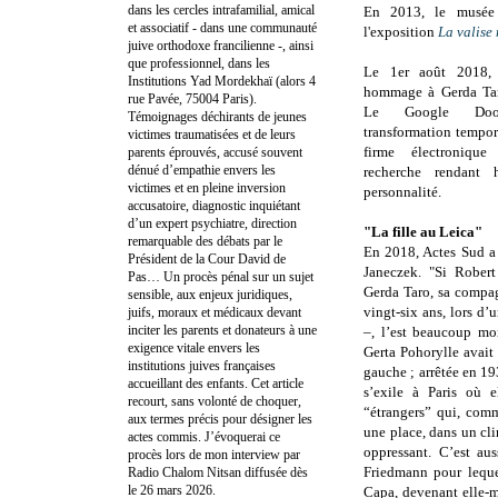
dans les cercles intrafamilial, amical
En 2013, le musée d
et associatif - dans une communauté
l'exposition
La valise
juive orthodoxe francilienne -, ainsi
que professionnel, dans les
Le 1er août 2018,
Institutions Yad Mordekhaï (alors 4
hommage à Gerda Tar
rue Pavée, 75004 Paris).
Le Google Doo
Témoignages déchirants de jeunes
transformation tempor
victimes traumatisées et de leurs
firme électroniq
parents éprouvés, accusé souvent
dénué d’empathie envers les
recherche rendan
victimes et en pleine inversion
personnalité.
accusatoire, diagnostic inquiétant
d’un expert psychiatre, direction
"La fille au Leica"
remarquable des débats par le
En 2018, Actes Sud a 
Président de la Cour David de
Janeczek
. "
Si Robert
Pas… Un procès pénal sur un sujet
Gerda Taro, sa compa
sensible, aux enjeux juridiques,
vingt-six ans, lors d’
juifs, moraux et médicaux devant
inciter les parents et donateurs à une
–, l’est beaucoup moi
exigence vitale envers les
Gerta Pohorylle avait 
institutions juives françaises
gauche ; arrêtée en 193
accueillant des enfants. Cet article
s’exile à Paris où e
recourt, sans volonté de choquer,
“étrangers” qui, comm
aux termes précis pour désigner les
une place, dans un cl
actes commis. J’évoquerai ce
oppressant. C’est aus
procès lors de mon interview par
Friedmann pour leque
Radio Chalom Nitsan diffusée dès
le 26 mars 2026.
Capa, devenant elle-