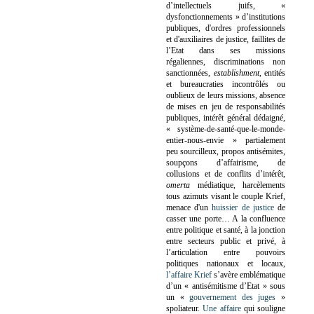
d’intellectuels juifs, «
dysfonctionnements » d’institutions
publiques, d'ordres professionnels
et d'auxiliaires de justice, faillites de
l’Etat dans ses missions
régaliennes, discriminations non
sanctionnées,
establishment
, entités
et bureaucraties incontrôlés ou
oublieux de leurs missions, absence
de mises en jeu de responsabilités
publiques, intérêt général dédaigné,
« système-de-santé-que-le-monde-
entier-nous-envie » partialement
peu sourcilleux, propos antisémites,
soupçons d’affairisme, de
collusions et de conflits d’intérêt,
omerta
médiatique, harcèlements
tous azimuts visant le couple Krief,
menace d'un
huissier de justice
de
casser une porte…
A la confluence
entre politique et santé, à la jonction
entre secteurs public et privé, à
l’articulation entre pouvoirs
politiques nationaux et locaux,
l’affaire Krief
s’avère emblématique
d’un « antisémitisme d’Etat » sous
un «
gouvernement des juges
»
spoliateur.
Une affaire
qui souligne