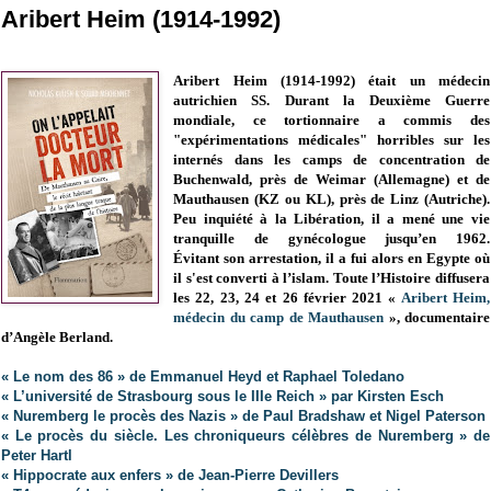
Aribert Heim (1914-1992)
Aribert Heim (1914-1992) était un médecin
autrichien SS. Durant la Deuxième Guerre
mondiale, ce tortionnaire a commis des
"expérimentations médicales" horribles sur les
internés dans les camps de concentration de
Buchenwald, près de Weimar (Allemagne) et de
Mauthausen (KZ ou KL), près de Linz (Autriche).
Peu inquiété à la Libération, il a mené une vie
tranquille de gynécologue jusqu’en 1962.
Évitant son arrestation, il a fui alors en Egypte où
il s'est converti à l’islam. Toute l’Histoire diffusera
les 22, 23, 24 et 26 février 2021 «
Aribert Heim,
médecin du camp de Mauthausen
», documentaire
d’Angèle Berland.
« Le nom des 86 » de Emmanuel Heyd et Raphael Toledano
« L’université de Strasbourg sous le IIIe Reich » par Kirsten Esch
« Nuremberg le procès des Nazis » de Paul Bradshaw et Nigel Paterson
« Le procès du siècle. Les chroniqueurs célèbres de Nuremberg » de
Peter Hartl
« Hippocrate aux enfers » de Jean-Pierre Devillers