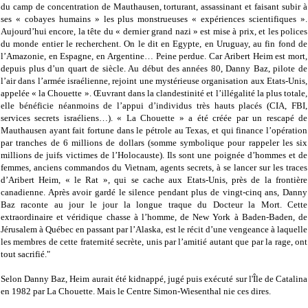
du camp de concentration de Mauthausen, torturant, assassinant et faisant subir à
ses « cobayes humains » les plus monstrueuses « expériences scientifiques ».
Aujourd’hui encore, la tête du « dernier grand nazi » est mise à prix, et les polices
du monde entier le recherchent. On le dit en Egypte, en Uruguay, au fin fond de
l’Amazonie, en Espagne, en Argentine… Peine perdue. Car Aribert Heim est mort,
depuis plus d’un quart de siècle. Au début des années 80, Danny Baz, pilote de
l’air dans l’armée israélienne, rejoint une mystérieuse organisation aux Etats-Unis,
appelée « la Chouette ». Œuvrant dans la clandestinité et l’illégalité la plus totale,
elle bénéficie néanmoins de l’appui d’individus très hauts placés (CIA, FBI,
services secrets israéliens…). « La Chouette » a été créée par un rescapé de
Mauthausen ayant fait fortune dans le pétrole au Texas, et qui finance l’opération
par tranches de 6 millions de dollars (somme symbolique pour rappeler les six
millions de juifs victimes de l’Holocauste). Ils sont une poignée d’hommes et de
femmes, anciens commandos du Vietnam, agents secrets, à se lancer sur les traces
d’Aribert Heim, « le Rat », qui se cache aux Etats-Unis, près de la frontière
canadienne. Après avoir gardé le silence pendant plus de vingt-cinq ans, Danny
Baz raconte au jour le jour la longue traque du Docteur la Mort. Cette
extraordinaire et véridique chasse à l’homme, de New York à Baden-Baden, de
Jérusalem à Québec en passant par l’Alaska, est le récit d’une vengeance à laquelle
les membres de cette fraternité secrète, unis par l’amitié autant que par la rage, ont
tout sacrifié."
Selon Danny Baz, Heim aurait été kidnappé, jugé puis exécuté sur l'Île de Catalina
en 1982 par La Chouette. Mais le Centre Simon-Wiesenthal nie ces dires.