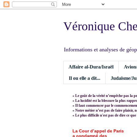
Véronique Ch
Informations et analyses de géopoli
Affaire al-Dura/Israël
Avion
Il ou elle a dit...
Judaïsme/Jui
« Le goût de la vérité n’empêche pas la p
« La lucidité est la blessure la plus rapp
« Il faut commencer par le commencement,
« Notre métier n’est pas de faire plaisir, 
« Le plus difficile n'est pas de dire ce que
La Cour d’appel de Paris
a condamné des