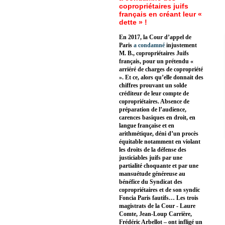
copropriétaires juifs
français en créant leur «
dette » !
En 2017, la Cour d’appel de
Paris
a condamné
injustement
M. B., copropriétaires Juifs
français, pour un prétendu «
arriéré de charges de copropriété
». Et ce, alors qu’elle donnait des
chiffres prouvant un solde
créditeur de leur compte de
copropriétaires. Absence de
préparation de l’audience,
carences basiques en droit, en
langue française et en
arithmétique, déni d’un procès
équitable notamment en violant
les droits de la défense des
justiciables juifs par une
partialité choquante et par une
mansuétude généreuse au
bénéfice du Syndicat des
copropriétaires et de son syndic
Foncia Paris fautifs… Les trois
magistrats de la Cour - Laure
Comte, Jean-Loup Carrière,
Frédéric Arbellot – ont infligé un