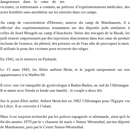
dangereuses dans le cœur de ses
victimes, ce tortionnaire a commis, au prétexte d’expérimentations médicales, des
actes horribles sans anesthésie sur les internés dans ces camps.
Au camp de concentration d'Ebensee, annexe du camp de Mauthausen, il a
effectué des expérimentations notamment sur des déportés juifs similaires à
celles de Josef Mengele au camp d'Auschwitz. Selon des rescapés de la Shoah, les
juifs étaient empoisonnés par des injections directement dans leur cœur de produit
incluant de l'essence, du phénol, des poisons ou de l'eau afin de provoquer la mort.
Il utilisait la peau des victimes pour recouvrir des sièges.
En 1942, on le retrouve en Finlande.
Le 15 mars 1945, les Alliés arrêtent Heim, et le jugent uniquement sur son
appartenance à la Waffen-SS.
Il
mène
une vie tranquille de gynécologue à Baden-Baden, au sud de l'Allemagne.
Il se marie avec Frieda et fonde une famille : le couple a deux fils.
Sur le point d'être arrêté, Aribert Heim fuit en 1962 l'Allemagne pour l'Egypte via
la Libye. Il se convertit à l’islam.
Mais il est toujours recherché par les polices espagnole et allemande, ainsi qu'à la
fin des années 1970 par le « chasseur de nazis » Simon Wiesenthal, ancien déporté
de Mauthausen, puis par le Centre Simon-Wiesenthal.