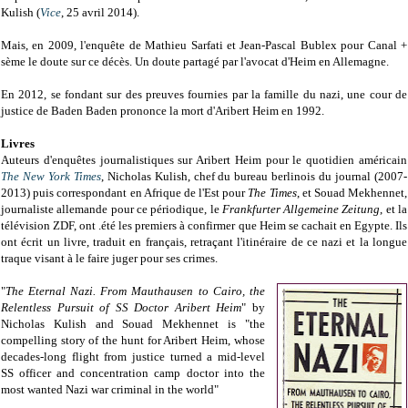
Kulish
(
Vice
,
25 avril 2014).
Mais, en 2009, l'enquête de Mathieu Sarfati et Jean-Pascal Bublex pour Canal +
sème le doute sur ce décès. Un doute partagé par l'avocat d'Heim en Allemagne.
En 2012, se fondant sur des preuves fournies par la famille du nazi, une cour de
justice de Baden Baden prononce la mort d'Aribert Heim en 1992.
Livres
Auteurs d'enquêtes journalistiques sur Aribert Heim pour le quotidien américain
The New York Times
, Nicholas Kulish, chef du bureau berlinois du journal (2007-
2013) puis correspondant en Afrique de l'Est pour
The Times
, et Souad Mekhennet,
journaliste allemande pour ce périodique, le
Frankfurter Allgemeine Zeitung
, et la
télévision ZDF, ont .été les premiers à confirmer que Heim se cachait en Egypte. Ils
ont écrit un livre, traduit en français, retraçant l'itinéraire de ce nazi et la longue
traque visant à le faire juger pour ses crimes.
"
The Eternal Nazi. From Mauthausen to Cairo, the
Relentless Pursuit of SS Doctor Aribert Heim
" by
Nicholas Kulish and Souad Mekhennet is "the
compelling story of the hunt for Aribert Heim, whose
decades-long flight from justice turned a mid-level
SS officer and concentration camp doctor into the
most wanted Nazi war criminal in the world"