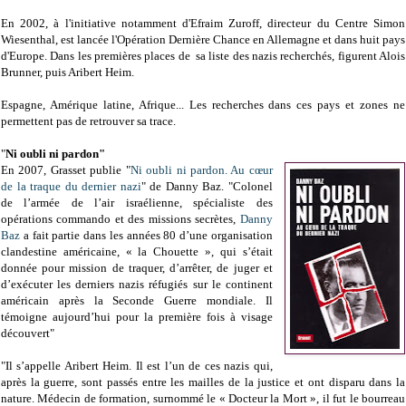
En 2002, à l'initiative notamment d'Efraim Zuroff, directeur du Centre Simon
Wiesenthal, est lancée l'Opération Dernière Chance en Allemagne et dans huit pays
d'Europe. Dans les premières places de sa liste des nazis recherchés, figurent Alois
Brunner, puis Aribert Heim.
Espagne, Amérique latine, Afrique... Les recherches dans ces pays et zones ne
permettent pas de retrouver sa trace.
"
Ni oubli ni pardon"
En 2007, Grasset publie "
Ni oubli ni pardon. Au cœur
de la traque du dernier nazi
" de Danny Baz. "Colonel
de l’armée de l’air israélienne, spécialiste des
opérations commando et des missions secrètes,
Danny
Baz
a fait partie dans les années 80 d’une organisation
clandestine américaine, « la Chouette », qui s’était
donnée pour mission de traquer, d’arrêter, de juger et
d’exécuter les derniers nazis réfugiés sur le continent
américain après la Seconde Guerre mondiale. Il
témoigne aujourd’hui pour la première fois à visage
découvert"
"Il s’appelle Aribert Heim. Il est l’un de ces nazis qui,
après la guerre, sont passés entre les mailles de la justice et ont disparu dans la
nature. Médecin de formation, surnommé le « Docteur la Mort », il fut le bourreau