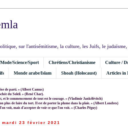
emla
tique, sur l'antisémitisme, la culture, les Juifs, le judaïsme, I
/Mode/Science/Sport
Chrétiens/Christianisme
Culture / D
fs
Monde arabe/Islam
Shoah (Holocaust)
Articles in
rise de parti. » (Albert Camus)
rochée du Soleil. » (René Char).
 et le commencement de tout est le courage. » (Vladimir Jankélévitch)
non plus de faire du tort. Il est de porter la plume dans la plaie. » (Albert Londres)
 l'on voit, mais d'accepter de voir ce que l'on voit. » (Charles Péguy)
mardi 23 février 2021