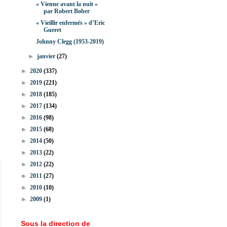
« Vienne avant la nuit »
par Robert Bober
« Vieillir enfermés » d’Eric
Gueret
Johnny Clegg (1953-2019)
►
janvier
(27)
►
2020
(337)
►
2019
(221)
►
2018
(185)
►
2017
(134)
►
2016
(98)
►
2015
(68)
►
2014
(50)
►
2013
(22)
►
2012
(22)
►
2011
(27)
►
2010
(10)
►
2009
(1)
Sous la direction de