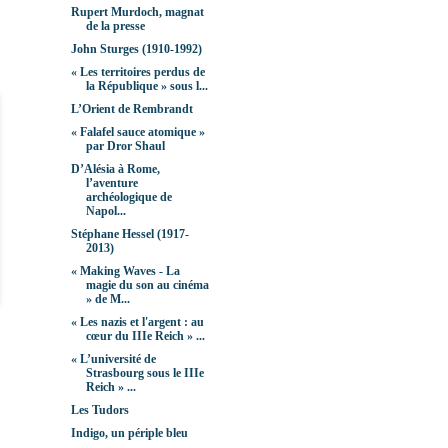
Rupert Murdoch, magnat
de la presse
John Sturges (1910-1992)
« Les territoires perdus de
la République » sous l...
L’Orient de Rembrandt
« Falafel sauce atomique »
par Dror Shaul
D’Alésia à Rome,
l’aventure
archéologique de
Napol...
Stéphane Hessel (1917-
2013)
« Making Waves - La
magie du son au cinéma
» de M...
« Les nazis et l'argent : au
cœur du IIIe Reich » ...
« L’université de
Strasbourg sous le IIIe
Reich » ...
Les Tudors
Indigo, un périple bleu