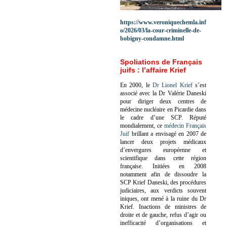
https://www.veroniquechemla.inf
o/2026/03/la-cour-criminelle-de-
bobigny-condamne.html
Spoliations de Français
juifs : l’affaire Krief
En 2000, le
Dr Lionel Krief
s’est
associé avec la Dr Valérie Daneski
pour diriger deux centres de
médecine nucléaire en Picardie dans
le cadre d’une SCP.
Réputé
mondialement, ce
médecin Français
Juif
brillant a envisagé en 2007 de
lancer deux projets médicaux
d’envergures européenne et
scientifique dans cette région
française.
Initiées en 2008
notamment afin de dissoudre la
SCP Krief Daneski, des procédures
judiciaires, aux verdicts souvent
iniques, ont mené à la ruine du Dr
Krief.
Inactions de ministres de
droite et de gauche, refus d’agir ou
inefficacité d’organisations et