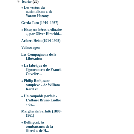
▼
février
(26)
« Les vertus du
nationalisme » de
Yoram Hazony
Gerda Taro (1910–1937)
« Elser, un héros ordinaire
», par Oliver Hirschbi...
Aribert Heim (1914-1992)
Volkswagen
Les Compagnons de la
Libération
« La fabrique de
l'ignorance » de Franck
Cuvelier ...
« Philip Roth, sans
complexe » de William
Karel et...
« Un coupable parfait -
L’affaire Bruno Lüdke
» de...
Margherita Sarfatti (1880-
1961)
« Bellingcat, les
combattants de la
liberté » de H...