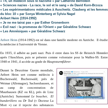
« T4, un médecin sous le nazisme » par Catherine Bernstein
« Sciences nazies - La race, le sol et le sang » de David Korn-Brzoza
« Les expérimentations médicales à Auschwitz. Clauberg et les femmes
du bloc 10 » par Sonya Winterberg et Sylvia Nagel
Aribert Heim (1914-1992)
« Je ne me tairai pas » par Esther Gronenborn
« Exil nazi : la promesse de l'Orient » par Géraldine Schwarz
« Les Amnésiques » par Géraldine Schwarz
Aribert Heim
(1914-1992) est né dans une famille modeste en Autriche. Il étudie
la médecine à l'université de Vienne.
En 1935, il adhère au parti nazi. Puis il entre dans les SS de Heinrich Himmler
après l'Anschluss, puis se présente comme volontaire pour la Waffen-SS. Entre
1940 et 1941, il accède au grade de
Hauptsturmführer
.
Durant la Deuxième Guerre mondiale,
Aribert Heim sert comme médecin à
Buchenwald, Buchenwald, près de
Weimar (Allemagne), Sachsenhausen, et
au camp de concentration de
Mauthausen (KZ ou KL), près de Linz
(Autriche). Surnommé
Le boucher,
El
banderillero
ou
Dr Tod
(« Docteur La
Mort ») car il injecte des substances