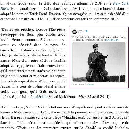
En février 2009, selon la télévision publique allemande ZDF et le
New York
Times
,
Heim aurait vécu au Caire dans les années 1970, aurait embrassé l'islam, et
adopté le nom de Tarek Farid Hussein. Quasi-octogénaire, il y serait décédé d'un
cancer de l'intestin en 1992. La justice confirme ces faits en septembre 2012.
"
D'après ses proches, lorsque l'Égypte a
développé des liens plus étroits avec
Israël, Heim a commencé à ne plus se
sentir en sécurité dans le pays. Se
convertir à l'Islam était un moyen de
changer de nom et de se fondre dans la
masse. Mais d'un autre côté, sa famille
adoptive égyptienne était convaincue
qu'il était sincèrement intéressé par cette
religion ; il priait et respectait les règles.
Les avis divergent donc d'une personne à
l'autre. Il a tout de même réussi à faire
croire aux gens qu'il était réellement
intéressé par l'Islam",
a déclaré
Souad Mekhennet (
Vice
,
25 avril 2014).
"Le dramaturge, Arthur Becker, était une sorte d'enquêteur adjoint sur les crimes de
guerre à Mauthausen. En 1946, il a recueilli le premier témoignage des crimes de
Heim. Il a par la suite écrit cette pièce "Mauthausen!: Schauspiel in 3 Aufzügen"
dans laquelle le méchant est un médecin qui collectionne des crânes en guise de
trophées. C
'était une des premières œuvres sur la Shoah", a confié Nicholas