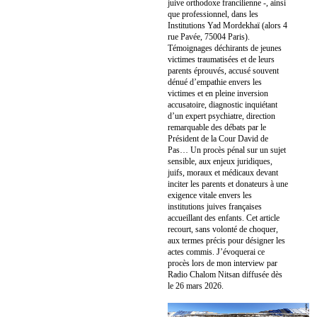
juive orthodoxe francilienne -, ainsi
que professionnel, dans les
Institutions Yad Mordekhaï (alors 4
rue Pavée, 75004 Paris).
Témoignages déchirants de jeunes
victimes traumatisées et de leurs
parents éprouvés, accusé souvent
dénué d’empathie envers les
victimes et en pleine inversion
accusatoire, diagnostic inquiétant
d’un expert psychiatre, direction
remarquable des débats par le
Président de la Cour David de
Pas… Un procès pénal sur un sujet
sensible, aux enjeux juridiques,
juifs, moraux et médicaux devant
inciter les parents et donateurs à une
exigence vitale envers les
institutions juives françaises
accueillant des enfants. Cet article
recourt, sans volonté de choquer,
aux termes précis pour désigner les
actes commis. J’évoquerai ce
procès lors de mon interview par
Radio Chalom Nitsan diffusée dès
le 26 mars 2026.