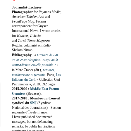
Journalist-Lecturer-
Photographer
for
Pajamas Media,
American Thinker, Ami
and
FrontPage Mag
. Former
correspondent for Guysen
International News. I wrote articles
Haaretz
L'Arche
for
,
Torah Times Magazine
and
Regular columnist on Radio
Shalom Nitsan
L’œuvre de Bat
Bibliography
:
«
Ye’or et sa réception. Jusqu’où la
contradiction est-elle possible ?
»
Femmes,
in Marc Crapez (dir.),
totalitarisme & tyrannie
. Paris,
Les
Editions du Cerf
, « Collection Cerf
Patrimoines », 2019, 392 pages
Middle East Forum
2015-2020 :
Grantees
(Bourses).
2017-2018 : Membre du Conseil
SNJ
syndical du
(Syndicat
National des Journalistes) - Section
régionale d’Île-de-France.
I have published documented
messages, but not defamating
remarks. Je publie les réactions