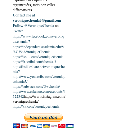
exprimant des opinions
argumentées, mais non celles
diffamatoires.
Contact me at
veroniquechemla5@gmail.com
@VeroniqueChemla
Follow
on
Twitter
https://www.facebook.com/veroniq
ue.chemla.7
https://independent.academia.edu/V
%C3%A9roniqueChemla
https://issuu.com/veroniquechemla
https://fr.scribd.com/chemla-3
http://fr.slideshare.net/veroniqueche
mla7
http://www.youscribe.com/veroniqu
echemla5/
https://substack.com/@vchemla/
http://www.calameo.com/accounts/4
522342
https://www.instagram.com/
veroniquechemla/
https://vk.com/veroniquechemla