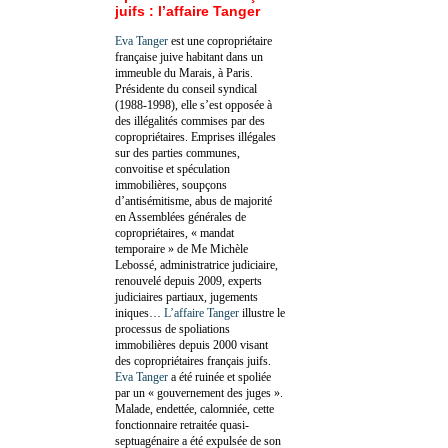
juifs : l’affaire Tanger
Eva Tanger
est une copropriétaire
française juive habitant dans un
immeuble du Marais, à Paris.
Présidente du conseil syndical
(1988-1998), elle s’est opposée à
des illégalités commises par des
copropriétaires. Emprises illégales
sur des parties communes,
convoitise et spéculation
immobilières, soupçons
d’antisémitisme, abus de majorité
en Assemblées générales de
copropriétaires, « mandat
temporaire » de Me Michèle
Lebossé, administratrice judiciaire,
renouvelé depuis 2009, experts
judiciaires partiaux, jugements
iniques…
L’affaire Tanger
illustre le
processus de spoliations
immobilières depuis 2000 visant
des copropriétaires français juifs.
Eva Tanger
a été ruinée et spoliée
par un « gouvernement des juges ».
Malade, endettée, calomniée, cette
fonctionnaire retraitée quasi-
septuagénaire a été expulsée de son