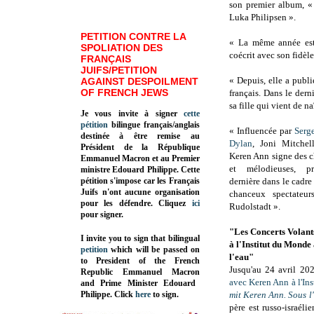
son premier album, «
Luka Philipsen ».
PETITION CONTRE LA
« La même année est 
SPOLIATION DES
coécrit avec son fidè
FRANÇAIS
JUIFS/PETITION
« Depuis, elle a publi
AGAINST DESPOILMENT
OF FRENCH JEWS
français. Dans le der
sa fille qui vient de n
Je vous invite à signer
cette
pétition
bilingue français/anglais
« Influencée par
Serg
destinée à être remise au
Dylan
, Joni Mitchel
Président de la République
Keren Ann signe des 
Emmanuel Macron et au Premier
et mélodieuses, pr
ministre Edouard Philippe. Cette
pétition s'impose car les Français
dernière dans le cadr
Juifs n'ont aucune organisation
chanceux spectateur
pour les défendre. Cliquez
ici
Rudolstadt ».
pour signer.
"Les Concerts Volant
I invite you to sign that bilingual
à l'Institut du Monde
petition
which will be passed on
l'eau"
to President of the French
Jusqu'au 24 avril 2021
Republic
Emmanuel Macron
avec Keren Ann à l'Ins
and Prime Minister
Edouard
Philippe
.
Click
here
to sign.
mit Keren Ann. Sous l
père est russo-israéli