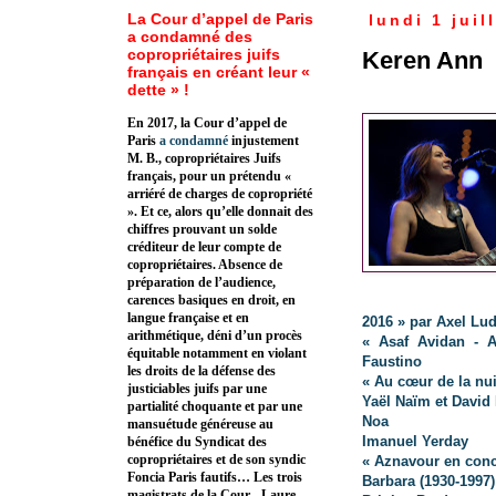
La Cour d’appel de Paris
lundi 1 juil
a condamné des
copropriétaires juifs
Keren Ann
français en créant leur «
dette » !
En 2017, la Cour d’appel de
Paris
a condamné
injustement
M. B., copropriétaires Juifs
français, pour un prétendu «
arriéré de charges de copropriété
». Et ce, alors qu’elle donnait des
chiffres prouvant un solde
créditeur de leur compte de
copropriétaires. Absence de
préparation de l’audience,
carences basiques en droit, en
langue française et en
2016 » par Axel Lu
arithmétique, déni d’un procès
« Asaf Avidan - A
équitable notamment en violant
Faustino
les droits de la défense des
« Au cœur de la nu
justiciables juifs par une
Yaël Naïm et David
partialité choquante et par une
Noa
mansuétude généreuse au
Imanuel Yerday
bénéfice du Syndicat des
copropriétaires et de son syndic
« Aznavour en conc
Foncia Paris fautifs… Les trois
Barbara (1930-1997)
magistrats de la Cour - Laure