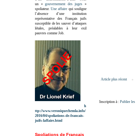
un «
gouvernement des juges
»
spoliateur.
Une affaire
qui souligne
l’absence d’une institution
représentative des Français juifs
susceptible de les sauver d’attaques
létales, préalables à leur exil
pauvres comme Job.
Article plus récent
Inscription à :
Publier le
h
ttp://www.veroniquechemla.info/
2016/04/spoliations-de-francais-
juifs-laffaire.html
Spoliations de Français