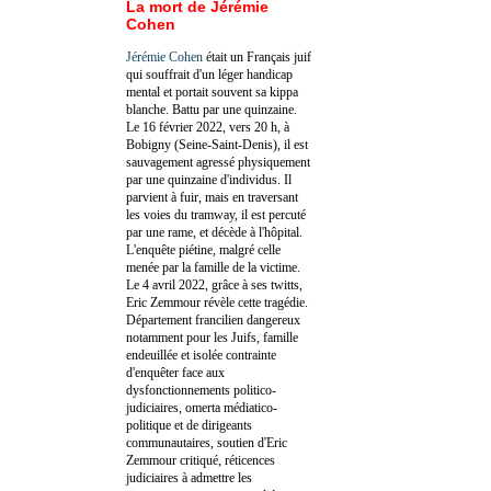
La mort de Jérémie
Cohen
Jérémie Cohen
était un Français juif
qui souffrait d'un léger handicap
mental et portait souvent sa kippa
blanche. Battu par une quinzaine.
Le 16 février 2022, vers 20 h, à
Bobigny (Seine-Saint-Denis), il est
sauvagement agressé physiquement
par une quinzaine d'individus. Il
parvient à fuir, mais en traversant
les voies du tramway, il est percuté
par une rame, et décède à l'hôpital.
L'enquête piétine, malgré celle
menée par la famille de la victime.
Le 4 avril 2022, grâce à ses twitts,
Eric Zemmour révèle cette tragédie.
Département francilien dangereux
notamment pour les Juifs, famille
endeuillée et isolée contrainte
d'enquêter face aux
dysfonctionnements politico-
judiciaires, omerta médiatico-
politique et de dirigeants
communautaires, soutien d'Eric
Zemmour critiqué, réticences
judiciaires à admettre les