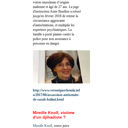
voisin musulman d’origine
malienne et âgé de 27 ans. La juge
d'instruction Anne Ihuellou a refusé
jusqu'en février 2018 de retenir la
circonstance aggravante
d'antisémitisme, et multiplie les
expertises psychiatriques. La
famille a porté plainte contre la
police pour non assistance à
personne en danger.
http://www.veroniquechemla.inf
o/2017/06/assassinat-antisemite-
de-sarah-halimi.html
Mireille Knoll, victime
d'un djihadiste ?
Mireille Knoll
, veuve juive