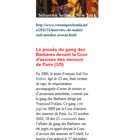
http://www.veroniquechemla.inf
o/2011/11/interview-de-maitre-
axel-metzker-avocat.html
Le procès du gang des
Barbares devant la Cour
d'assises des mineurs
de Paris (1/5)
En 2006, le jeune Français Juif
Ilan
Halimi,
âgé de 23 ans, était victime
de rapt, de séquestration
accompagnée d’actes de torture et
d’assassinat antisémite, commis par
le gang des Barbares dirigé par
Youssouf Fofana. Ce gang
a été
jugé
en 2009 par la Cour d'assises
des mineurs de Paris. Le 25 octobre
2010, 18 des 25
condamnés
dans
l’affaire du gang des Barbares ont
été jugés en appel devant la Cour
d’assises des mineurs de Créteil. Le
procès s'est achevé le 17 décembre