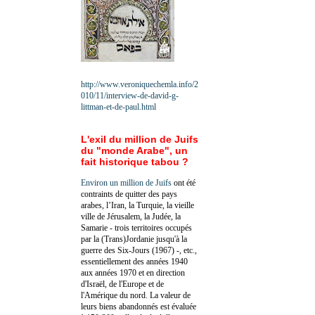
http://www.veroniquechemla.info/2
010/11/interview-de-david-g-
littman-et-de-paul.html
L'exil du million de Juifs
du "monde Arabe", un
fait historique tabou ?
Environ un million de Juifs
ont été
contraints de quitter des pays
arabes, l’Iran, la Turquie, la vieille
ville de Jérusalem, la Judée, la
Samarie - trois territoires occupés
par la (Trans)Jordanie jusqu'à la
guerre des Six-Jours (1967) -, etc.,
essentiellement des années 1940
aux années 1970 et en direction
d'Israël, de l'Europe et de
l'Amérique du nord. La valeur de
leurs biens abandonnés est évaluée