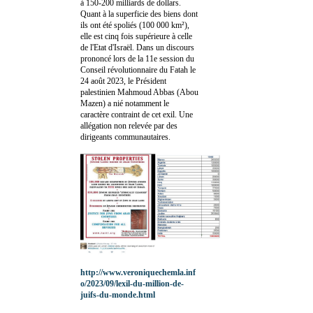
à 150-200 milliards de dollars.
Quant à la superficie des biens dont
ils ont été spoliés (100 000 km²),
elle est cinq fois supérieure à celle
de l'Etat d'Israël. Dans un discours
prononcé lors de la 11e session du
Conseil révolutionnaire du Fatah le
24 août 2023, le Président
palestinien Mahmoud Abbas (Abou
Mazen) a nié notamment le
caractère contraint de cet exil. Une
allégation non relevée par des
dirigeants communautaires.
http://www.veroniquechemla.inf
o/2023/09/lexil-du-million-de-
juifs-du-monde.html