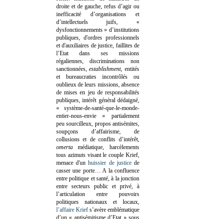
droite et de gauche, refus d’agir ou
inefficacité d’organisations et
d’intellectuels juifs, «
dysfonctionnements » d’institutions
publiques, d'ordres professionnels
et d'auxiliaires de justice, faillites de
l’Etat dans ses missions
régaliennes, discriminations non
sanctionnées,
establishment
, entités
et bureaucraties incontrôlés ou
oublieux de leurs missions, absence
de mises en jeu de responsabilités
publiques, intérêt général dédaigné,
« système-de-santé-que-le-monde-
entier-nous-envie » partialement
peu sourcilleux, propos antisémites,
soupçons d’affairisme, de
collusions et de conflits d’intérêt,
omerta
médiatique, harcèlements
tous azimuts visant le couple Krief,
menace d'un
huissier de justice
de
casser une porte…
A la confluence
entre politique et santé, à la jonction
entre secteurs public et privé, à
l’articulation entre pouvoirs
politiques nationaux et locaux,
l’affaire Krief
s’avère emblématique
d’un « antisémitisme d’Etat » sous