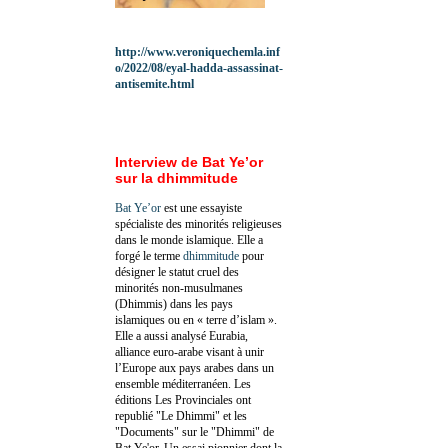
http://www.veroniquechemla.inf
o/2022/08/eyal-hadda-assassinat-
antisemite.html
Interview de Bat Ye’or
sur la dhimmitude
Bat Ye’or
est une essayiste
spécialiste des minorités religieuses
dans le monde islamique. Elle a
forgé le terme
dhimmitude
pour
désigner le statut cruel des
minorités non-musulmanes
(Dhimmis) dans les pays
islamiques ou en « terre d’islam ».
Elle a aussi analysé Eurabia,
alliance euro-arabe visant à unir
l’Europe aux pays arabes dans un
ensemble méditerranéen. Les
éditions Les Provinciales ont
republié "Le Dhimmi" et les
"Documents" sur le "Dhimmi" de
Bat Ye'or. Un essai pionnier dont la