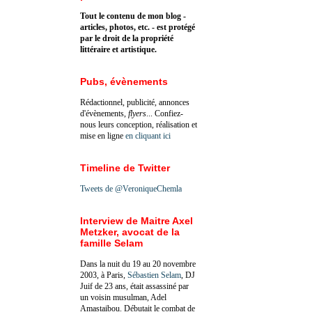
Tout le contenu de mon blog -
articles, photos, etc. - est protégé
par le droit de la propriété
littéraire et artistique.
Pubs, évènements
Rédactionnel, publicité, annonces
d'évènements,
flyers
... Confiez-
nous leurs conception, réalisation et
mise en ligne
en cliquant ici
Timeline de Twitter
Tweets de @VeroniqueChemla
Interview de Maitre Axel
Metzker, avocat de la
famille Selam
Dans la nuit du 19 au 20 novembre
2003, à Paris,
Sébastien Selam
, DJ
Juif de 23 ans, était assassiné par
un voisin musulman, Adel
Amastaibou. Débutait le combat de