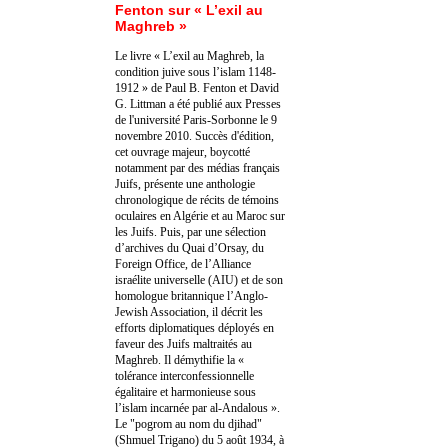
Fenton sur « L’exil au
Maghreb »
Le livre « L’exil au Maghreb, la
condition juive sous l’islam 1148-
1912 » de Paul B. Fenton et David
G. Littman a été publié aux Presses
de l'université Paris-Sorbonne le 9
novembre 2010. Succès d'édition,
cet ouvrage majeur, boycotté
notamment par des médias français
Juifs, présente une anthologie
chronologique de récits de témoins
oculaires en Algérie et au Maroc sur
les Juifs. Puis, par une sélection
d’archives du Quai d’Orsay, du
Foreign Office, de l’Alliance
israélite universelle (AIU) et de son
homologue britannique l’Anglo-
Jewish Association, il décrit les
efforts diplomatiques déployés en
faveur des Juifs maltraités au
Maghreb. Il démythifie la «
tolérance interconfessionnelle
égalitaire et harmonieuse sous
l’islam incarnée par al-Andalous ».
Le "pogrom au nom du djihad"
(Shmuel Trigano) du 5 août 1934, à