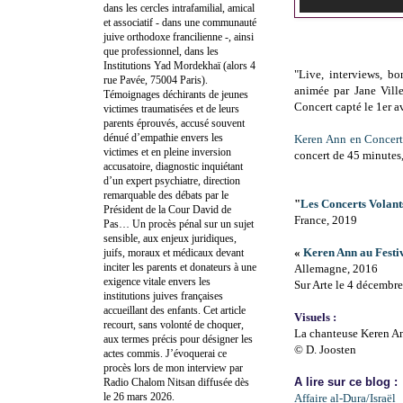
dans les cercles intrafamilial, amical
et associatif - dans une communauté
juive orthodoxe francilienne -, ainsi
que professionnel, dans les
Institutions Yad Mordekhaï (alors 4
"Live, interviews, bo
rue Pavée, 75004 Paris).
animée par Jane Ville
Témoignages déchirants de jeunes
Concert capté le 1er a
victimes traumatisées et de leurs
parents éprouvés, accusé souvent
dénué d’empathie envers les
Keren Ann en Concert
victimes et en pleine inversion
concert de 45 minutes, 
accusatoire, diagnostic inquiétant
d’un expert psychiatre, direction
remarquable des débats par le
"
Les Concerts Volant
Président de la Cour David de
France, 2019
Pas… Un procès pénal sur un sujet
sensible, aux enjeux juridiques,
«
Keren Ann au Festi
juifs, moraux et médicaux devant
inciter les parents et donateurs à une
Allemagne, 2016
exigence vitale envers les
Sur Arte le 4 décembr
institutions juives françaises
accueillant des enfants. Cet article
Visuels :
recourt, sans volonté de choquer,
La chanteuse Keren An
aux termes précis pour désigner les
© D. Joosten
actes commis. J’évoquerai ce
procès lors de mon interview par
A lire sur ce blog :
Radio Chalom Nitsan diffusée dès
le 26 mars 2026.
Affaire al-Dura/Israël