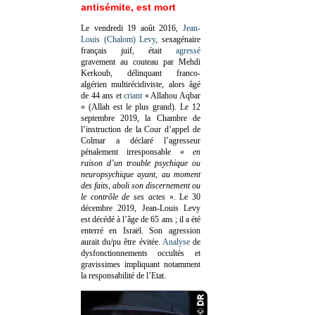
antisémite, est mort
Le vendredi 19 août 2016,
Jean-
Louis (Chalom) Levy
, sexagénaire
français juif, était
agressé
gravement au couteau par Mehdi
Kerkoub, délinquant franco-
algérien multirécidiviste, alors âgé
de 44 ans et
criant
« Allahou Aqbar
» (Allah est le plus grand). Le 12
septembre 2019, la Chambre de
l’instruction de la Cour d’appel de
Colmar a déclaré l’agresseur
pénalement irresponsable
«
en
raison d’un trouble psychique ou
neuropsychique ayant, au moment
des faits, aboli son discernement ou
le contrôle de ses actes
»
. Le 30
décembre 2019, Jean-Louis Levy
est décédé à l’âge de 65 ans ; il a été
enterré en Israël. Son agression
aurait du/pu être évitée.
Analyse
de
dysfonctionnements occultés et
gravissimes impliquant notamment
la responsabilité de l’Etat.