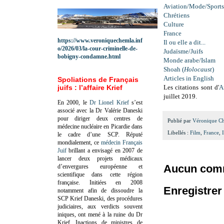
Aviation/Mode/Sports
Chrétiens
Culture
France
https://www.veroniquechemla.inf
Il ou elle a dit...
o/2026/03/la-cour-criminelle-de-
Judaïsme/Juifs
bobigny-condamne.html
Monde arabe/Islam
Shoah (
Holocaust
)
Articles in English
Spoliations de Français
juifs : l’affaire Krief
Les citations sont d'
A
juillet 2019.
En 2000, le
Dr Lionel Krief
s’est
associé avec la Dr Valérie Daneski
pour diriger deux centres de
Publié par
Véronique C
médecine nucléaire en Picardie dans
Libellés :
Film
,
France
,
le cadre d’une SCP.
Réputé
mondialement, ce
médecin Français
Juif
brillant a envisagé en 2007 de
lancer deux projets médicaux
Aucun comm
d’envergures européenne et
scientifique dans cette région
française.
Initiées en 2008
Enregistre
notamment afin de dissoudre la
SCP Krief Daneski, des procédures
judiciaires, aux verdicts souvent
iniques, ont mené à la ruine du Dr
Krief.
Inactions de ministres de