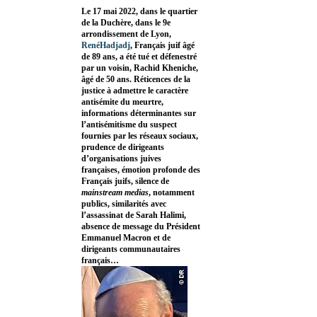
Le 17 mai 2022, dans le quartier
de la Duchère, dans le 9e
arrondissement de Lyon,
RenéHadjadj
, Français juif âgé
de 89 ans, a été tué et défenestré
par un voisin, Rachid Kheniche,
âgé de 50 ans. Réticences de la
justice à admettre le caractère
antisémite du meurtre,
informations déterminantes sur
l’antisémitisme du suspect
fournies par les réseaux sociaux,
prudence de dirigeants
d’organisations juives
françaises, émotion profonde des
Français juifs, silence de
mainstream medias
, notamment
publics, similarités avec
l’assassinat de Sarah Halimi,
absence de message du Président
Emmanuel Macron et de
dirigeants communautaires
français…