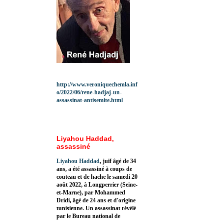
http://www.veroniquechemla.inf
o/2022/06/rene-hadjaj-un-
assassinat-antisemite.html
Liyahou Haddad,
assassiné
Liyahou Haddad
, juif âgé de 34
ans, a été assassiné à coups de
couteau et de hache le samedi 20
août 2022, à Longperrier (Seine-
et-Marne), par Mohammed
Dridi, âgé de 24 ans et d'origine
tunisienne. Un assassinat révélé
par le Bureau national de