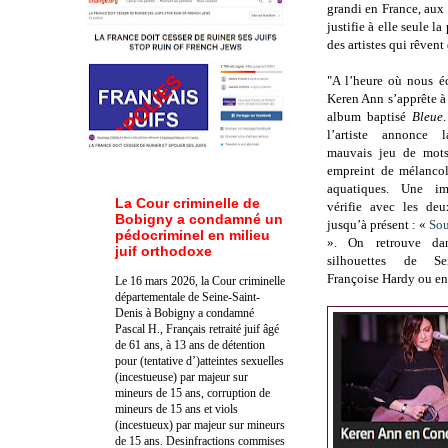
grandi en France, aux
justifie à elle seule 
des artistes qui rêvent 
"A l’heure où nous éc
Keren Ann s’apprête à
album baptisé
Bleue
.
l’artiste annonce 
mauvais jeu de mots
empreint de mélancol
aquatiques. Une im
La Cour criminelle de
vérifie avec les deu
Bobigny a condamné un
jusqu’à présent : «
Sou
pédocriminel en milieu
». On retrouve da
juif orthodoxe
silhouettes de Se
Françoise Hardy ou en
Le 16 mars 2026, la Cour criminelle
départementale de Seine-Saint-
Denis à Bobigny a condamné
Pascal H., Français retraité juif âgé
de 61 ans, à 13 ans de détention
pour (tentative d’)atteintes sexuelles
(incestueuse) par majeur sur
mineurs de 15 ans, corruption de
mineurs de 15 ans et viols
(incestueux) par majeur sur mineurs
de 15 ans. Des
infractions commises