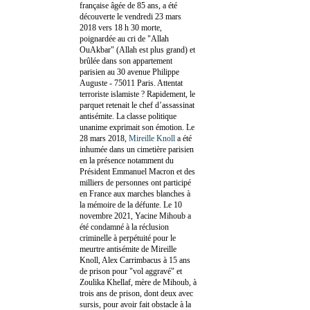
française âgée de 85 ans, a été
découverte le vendredi 23 mars
2018 vers 18 h 30 morte,
poignardée au cri de "Allah
OuAkbar" (Allah est plus grand) et
brûlée dans son appartement
parisien au 30 avenue Philippe
Auguste - 75011 Paris. Attentat
terroriste islamiste ? Rapidement, le
parquet retenait le chef d’assassinat
antisémite. La classe politique
unanime exprimait son émotion. Le
28 mars 2018,
Mireille Knoll
a été
inhumée dans un cimetière parisien
en la présence notamment du
Président Emmanuel Macron et des
milliers de personnes ont participé
en France aux marches blanches à
la mémoire de la défunte. Le 10
novembre 2021, Yacine Mihoub a
été condamné à la réclusion
criminelle à perpétuité pour le
meurtre antisémite de Mireille
Knoll, Alex Carrimbacus à 15 ans
de prison pour "vol aggravé" et
Zoulika Khellaf, mère de Mihoub, à
trois ans de prison, dont deux avec
sursis, pour avoir fait obstacle à la