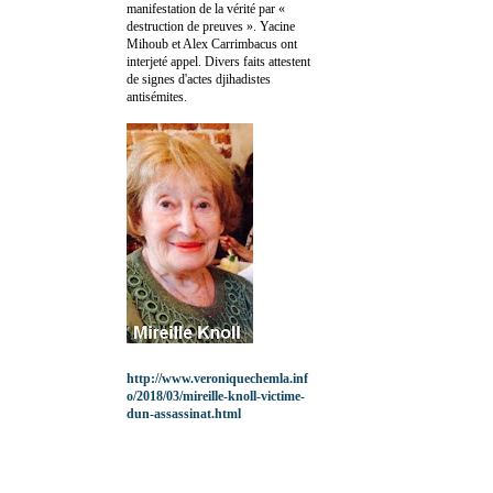
manifestation de la vérité par «
destruction de preuves ». Yacine
Mihoub et Alex Carrimbacus ont
interjeté appel. Divers faits attestent
de signes d'actes djihadistes
antisémites.
http://www.veroniquechemla.inf
o/2018/03/mireille-knoll-victime-
dun-assassinat.html