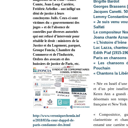
Brigitte Bardot
Comte, Jean-Loup Carrière,
Georges Brassens (
Frédéric Arbellot – ont infligé un
Jacques Canetti. 5
déni de justice à leurs
Lemmy Constantin
concitoyens Juifs. Ceux-ci sont
« Je suis venu vou
victimes du « gouvernement des
Salfati
juges » et de l’absence de
contrôles par diverses autorités
Le compositeur Nor
qui ont refusé d’intervenir pour
Joana chante Azna
rétablir le droit : ministres de la
« L’histoire d’Irèn
Justice et du Logement, parquet,
Luc Lazza, chanteu
Groupe Foncia, Chambre du
Edith Piaf (1915-196
Commerce et de l’Industrie,
Paris en chansons
Ordres des avocats et des
« Les chansons d
huissiers de justice de Paris, etc.
Pouchain
« Chantons la Libér
« Née en Israël d’une
et d’un père israélie
Keren Ann a grandi à
désormais son temps 
française et New York 
« Compositrice, guit
http://www.veroniquechemla.inf
clarinettiste et chan
o/2018/03/la-cour-dappel-de-
entamé une carrière 
paris-condamne-des.html