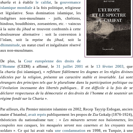
sharîa
et à établir
le califat
, la
gouvernance
islamique mondiale
à la fois politique, religieuse
et législative. Sous domination islamique, les
indigènes non-musulmans - juifs, chrétiens,
hindous, bouddhistes, zoroastriens, etc. - vaincus
à la suite du
jihad
se trouvent confrontés à cette
douloureuse alternative : soit la conversion à
l’islam, soit la reprise du
jihad
, soit la
dhimmitude
, un statut cruel et inégalitaire réservé
aux non-musulmans.
De plus, la
Cour européenne des droits de
l’Homme
(CEDH) a affirmé, le
31 juillet 2001
et le
13 février 2003
, que
la
charia
(loi islamique), «
reflétant fidèlement les dogmes et les règles divines
édictées par la religion, présente un caractère stable et invariable. Lui sont
étrangers des principes tels que le pluralisme dans la participation politique ou
l’évolution incessante des libertés publiques... Il est difficile à la fois de se
déclarer respectueux de la démocratie et des droits de l’homme et de soutenir un
régime fondé sur la Charia
».
Par ailleurs, élu Premier ministre islamiste en 2002, Recep Tayyip Erdogan, ancien
maire d’Istanbul,
avait repris
publiquement les propos de Zia Gokalp (1876-1924),
théoricien du nationalisme turc : «
Les minarets seront nos baïonnettes, les
coupoles nos casques, les mosquées seront nos casernes et les croyants nos
soldats
». Ce qui lui avait valu
une condamnation
en 1998, en Turquie, à une