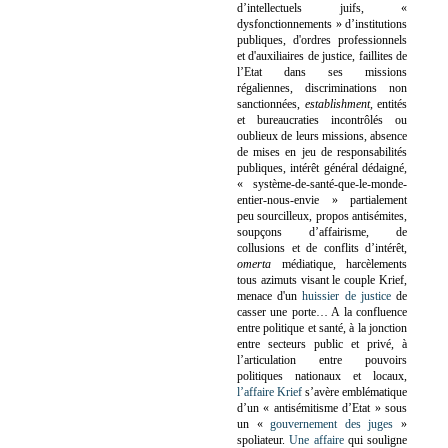
d’intellectuels juifs, «
dysfonctionnements » d’institutions
publiques, d'ordres professionnels
et d'auxiliaires de justice, faillites de
l’Etat dans ses missions
régaliennes, discriminations non
sanctionnées,
establishment
, entités
et bureaucraties incontrôlés ou
oublieux de leurs missions, absence
de mises en jeu de responsabilités
publiques, intérêt général dédaigné,
« système-de-santé-que-le-monde-
entier-nous-envie » partialement
peu sourcilleux, propos antisémites,
soupçons d’affairisme, de
collusions et de conflits d’intérêt,
omerta
médiatique, harcèlements
tous azimuts visant le couple Krief,
menace d'un
huissier de justice
de
casser une porte…
A la confluence
entre politique et santé, à la jonction
entre secteurs public et privé, à
l’articulation entre pouvoirs
politiques nationaux et locaux,
l’affaire Krief
s’avère emblématique
d’un « antisémitisme d’Etat » sous
un «
gouvernement des juges
»
spoliateur.
Une affaire
qui souligne