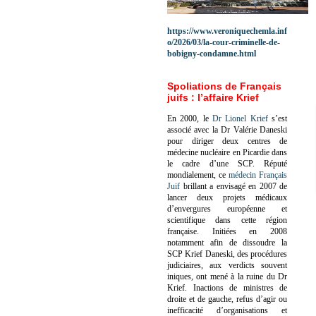
https://www.veroniquechemla.inf
o/2026/03/la-cour-criminelle-de-
bobigny-condamne.html
Spoliations de Français
juifs : l’affaire Krief
En 2000, le
Dr Lionel Krief
s’est
associé avec la Dr Valérie Daneski
pour diriger deux centres de
médecine nucléaire en Picardie dans
le cadre d’une SCP.
Réputé
mondialement, ce
médecin Français
Juif
brillant a envisagé en 2007 de
lancer deux projets médicaux
d’envergures européenne et
scientifique dans cette région
française.
Initiées en 2008
notamment afin de dissoudre la
SCP Krief Daneski, des procédures
judiciaires, aux verdicts souvent
iniques, ont mené à la ruine du Dr
Krief.
Inactions de ministres de
droite et de gauche, refus d’agir ou
inefficacité d’organisations et