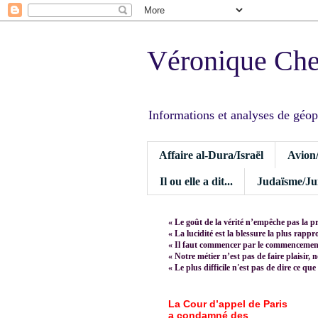
Véronique Ch
Informations et analyses de géopoli
Affaire al-Dura/Israël
Avion
Il ou elle a dit...
Judaïsme/Jui
« Le goût de la vérité n’empêche pas la p
« La lucidité est la blessure la plus rapp
« Il faut commencer par le commencement,
« Notre métier n’est pas de faire plaisir, 
« Le plus difficile n'est pas de dire ce que
La Cour d’appel de Paris
a condamné des