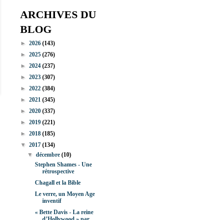
ARCHIVES DU
BLOG
►
2026
(143)
►
2025
(276)
►
2024
(237)
►
2023
(307)
►
2022
(384)
►
2021
(345)
►
2020
(337)
►
2019
(221)
►
2018
(185)
▼
2017
(134)
▼
décembre
(10)
Stephen Shames - Une
rétrospective
Chagall et la Bible
Le verre, un Moyen Age
inventif
« Bette Davis - La reine
d’Hollywood » par