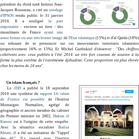
président du
think tank
Institut Jean-
Jacques Rousseau,
a cité un
sondage
d'IPSOS
rendu public le 31 janvier
2016. Il a souligné
la part
importante
- environ un tiers -
des
musulmans de France
ayant une
assez bonne ou une très bonne image
de l'
Etat islamique
(15%)
et d'al Qaïda (18%)
ou refusant de se prononcer sur ces mouvements terroristes islamistes
(respectivement 16% et 15%). Et Michel Gurfinkiel d'observer : "
Des chiffres
cohérents avec ceux publiés à l'été 2014. un très fort courant de soutien à la
forme la plus extrême de l'extrémisme djihadiste. Cette proportion est plus élevée
chez les moins de 24 ans
".
Un islam français ?
.Le
JDD
a publié l
e 18 septembre
2016
une synthèse du
rapport
Un islam
de France est possible
de l'Institut
Montaigne. Normalien, agrégé de
géographie et ancien membre du cabinet
du Premier ministre en 2002,
Hakim el
Karoui
est à l'origine de cette enquête.
Avec la sénatrice socialiste
Bariza
Khiari
, il a été un initiateur de "l'appel
des 41".
"Le travail avec l'institut