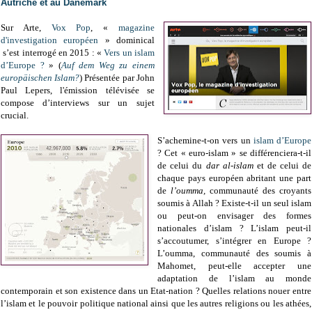
Autriche et au Danemark
Sur Arte,
Vox Pop
, «
magazine
d'investigation européen
» dominical
s’est interrogé en 2015 : «
Vers un islam
d’Europe ?
» (
Auf dem Weg zu einem
europäischen Islam?
) Présentée par John
Paul Lepers, l'émission télévisée se
compose d’interviews sur un sujet
crucial.
S’achemine-t-on vers un
islam d’Europe
? Cet « euro-islam » se différenciera-t-il
de celui du
dar al-islam
et de celui de
chaque pays européen abritant une part
de
l’oumma,
communauté des croyants
soumis à Allah
? Existe-t-il un seul islam
ou peut-on envisager des formes
nationales d’islam ? L’islam peut-il
s’accoutumer, s’intégrer en Europe ?
L’oumma, communauté des soumis à
Mahomet, peut-elle accepter une
adaptation de l’islam au monde
contemporain et son existence dans un Etat-nation ? Quelles relations nouer entre
l’islam et le pouvoir politique national ainsi que les autres religions ou les athées,