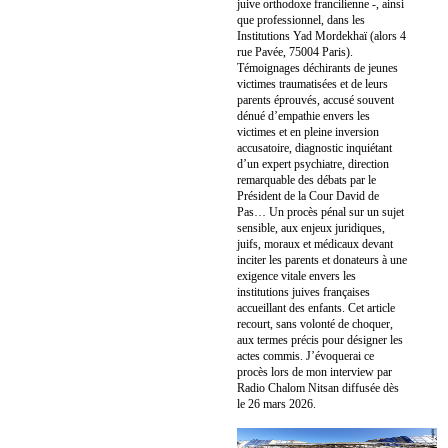
juive orthodoxe francilienne -, ainsi
que professionnel, dans les
Institutions Yad Mordekhaï (alors 4
rue Pavée, 75004 Paris).
Témoignages déchirants de jeunes
victimes traumatisées et de leurs
parents éprouvés, accusé souvent
dénué d’empathie envers les
victimes et en pleine inversion
accusatoire, diagnostic inquiétant
d’un expert psychiatre, direction
remarquable des débats par le
Président de la Cour David de
Pas… Un procès pénal sur un sujet
sensible, aux enjeux juridiques,
juifs, moraux et médicaux devant
inciter les parents et donateurs à une
exigence vitale envers les
institutions juives françaises
accueillant des enfants. Cet article
recourt, sans volonté de choquer,
aux termes précis pour désigner les
actes commis. J’évoquerai ce
procès lors de mon interview par
Radio Chalom Nitsan diffusée dès
le 26 mars 2026.