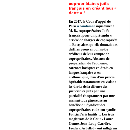
copropriétaires juifs
français en créant leur «
dette » !
En 2017, la Cour d’appel de
Paris
a condamné
injustement
M. B., copropriétaires Juifs
français, pour un prétendu «
arriéré de charges de copropriété
». Et ce, alors qu’elle donnait des
chiffres prouvant un solde
créditeur de leur compte de
copropriétaires. Absence de
préparation de l’audience,
carences basiques en droit, en
langue française et en
arithmétique, déni d’un procès
équitable notamment en violant
les droits de la défense des
justiciables juifs par une
partialité choquante et par une
mansuétude généreuse au
bénéfice du Syndicat des
copropriétaires et de son syndic
Foncia Paris fautifs… Les trois
magistrats de la Cour - Laure
Comte, Jean-Loup Carrière,
Frédéric Arbellot – ont infligé un