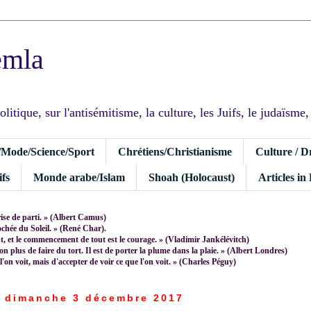
emla
tique, sur l'antisémitisme, la culture, les Juifs, le judaïsme, I
/Mode/Science/Sport
Chrétiens/Christianisme
Culture / D
fs
Monde arabe/Islam
Shoah (Holocaust)
Articles in
rise de parti. » (Albert Camus)
rochée du Soleil. » (René Char).
 et le commencement de tout est le courage. » (Vladimir Jankélévitch)
non plus de faire du tort. Il est de porter la plume dans la plaie. » (Albert Londres)
 l'on voit, mais d'accepter de voir ce que l'on voit. » (Charles Péguy)
dimanche 3 décembre 2017