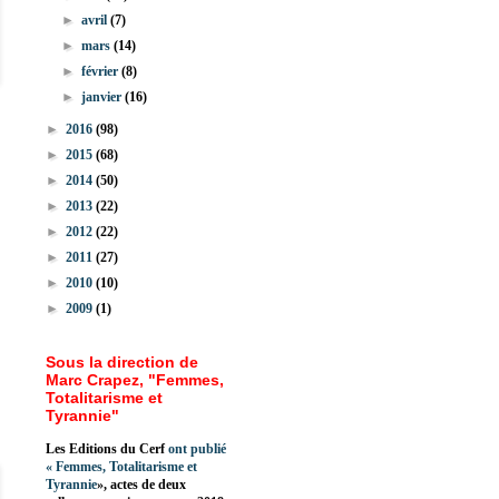
►
avril
(7)
►
mars
(14)
►
février
(8)
►
janvier
(16)
►
2016
(98)
►
2015
(68)
►
2014
(50)
►
2013
(22)
►
2012
(22)
►
2011
(27)
►
2010
(10)
►
2009
(1)
Sous la direction de
Marc Crapez, "Femmes,
Totalitarisme et
Tyrannie"
Les Editions du Cerf
ont publié
«
Femmes, Totalitarisme et
Tyrannie
», actes de deux