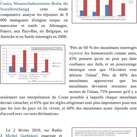
Center
,
Wissenschaftszentrum Berlin für
Sozialforschung
), cette étude
comparative analyse les réponses de 9
000 immigrants d'origine turque ou
marocaine et natifs en Allemagne,
France, aux Pays-Bas, en Belgique, en
Autriche et en Suède interrogés en 2008.
"
Près de 60 % des musulmans interrogés
rejettent
les homosexuels comme amis,
45% pensent qu'on ne peut pas faire
confiance aux Juifs, et un pourcentage
identique croit que l'Occident veut
détruire l'islam". Près de 60% des
musulmans approuvent que les
musulmans devraient retourner aux
racines de l'islam, 75% pensent qu'il y a
seulement une interprétation du Coran possible à laquelle chaque musulman
devrait s'attacher, et 65% que les règles religieuses sont plus importantes pour eux
que les lois du pays où ils vivent, et 44% des musulmans ayant répondu sont
d'accord avec ces trois déclarations
.
Le 2 février 2016, sur Radio
J,
Michel Gurfinkiel
, essayiste et