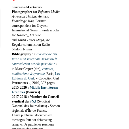
Journalist-Lecturer-
Photographer
for
Pajamas Media,
American Thinker, Ami
and
FrontPage Mag
. Former
correspondent for Guysen
International News. I wrote articles
Haaretz
L'Arche
for
,
Torah Times Magazine
and
Regular columnist on Radio
Shalom Nitsan
L’œuvre de Bat
Bibliography
:
«
Ye’or et sa réception. Jusqu’où la
contradiction est-elle possible ?
»
Femmes,
in Marc Crapez (dir.),
totalitarisme & tyrannie
. Paris,
Les
Editions du Cerf
, « Collection Cerf
Patrimoines », 2019, 392 pages
Middle East Forum
2015-2020 :
Grantees
(Bourses).
2017-2018 : Membre du Conseil
SNJ
syndical du
(Syndicat
National des Journalistes) - Section
régionale d’Île-de-France.
I have published documented
messages, but not defamating
remarks. Je publie les réactions