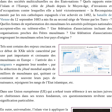
dans des sociétés multiculturelles ou des Etats-nations ? Quels rapports entre
l’islam et l’Europe, cible de
jihads
depuis le Moyen-âge, d’invasions et
d’occupations contre lesquelles elle a lutté victorieusement – la Reconquista
menée par les rois catholiques espagnols s’est achevée en 1492, la
bataille de
Vienne
du 12 septembre 1683 a mis fin au second siège de Vienne par les Turcs - ?
Quelles formes de représentation des musulmans les autorités politiques nationales
acceptent-elles ou tolèrent-elles ? Une fédération d'associations incluant des
organisations proches des Frères musulmans ? Une fédération d'associations
regroupant les musulmans selon leur pays d'origine ?
Tels sont certains des enjeux cruciaux en
ce début de XXIe siècle caractérisé par
une part importante et croissante des
musulmans en Europe – l’arrivée des «
migrants
» augmente leur nombre -, par
la séduction du
jihad
mondial auprès de
milliers de musulmans qui, quittant ce
continent et souvent leurs pays de
naissance, rejoignent les rangs de l’Etat islamique, etc.
Dans une Union européenne (UE) qui a refusé toute référence à ses racines juives
et chrétiennes dans ses textes fondateurs, ces questionnements revêtent une
signification particulière.
En outre, universaliste, l’islam vise à appliquer la