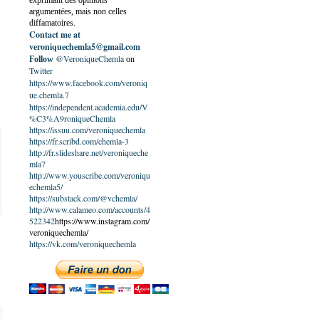
exprimant des opinions
argumentées, mais non celles
diffamatoires.
Contact me at
veroniquechemla5@gmail.com
@VeroniqueChemla
Follow
on
Twitter
https://www.facebook.com/veroniq
ue.chemla.7
https://independent.academia.edu/V
%C3%A9roniqueChemla
https://issuu.com/veroniquechemla
https://fr.scribd.com/chemla-3
http://fr.slideshare.net/veroniqueche
mla7
http://www.youscribe.com/veroniqu
echemla5/
https://substack.com/@vchemla/
http://www.calameo.com/accounts/4
522342
https://www.instagram.com/
veroniquechemla/
https://vk.com/veroniquechemla