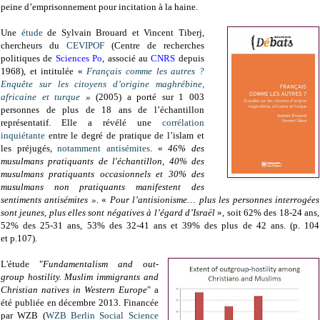
peine d’emprisonnement pour incitation à la haine.
Une
étude
de
Sylvain Brouard et Vincent Tiberj
,
chercheurs du
CEVIPOF
(Centre de recherches
politiques de
Sciences Po
, associé au
CNRS
depuis
1968), et intitulée «
Français comme les autres ?
Enquête sur les citoyens d’origine maghrébine,
africaine et turque
»
(2005) a porté sur 1 003
personnes de plus de 18 ans de l’échantillon
représentatif. Elle
a révélé une
corrélation
inquiétante
entre le degré de pratique de l’islam et
les préjugés,
notamment antisémites
.
«
46% des
musulmans pratiquants de l'échantillon, 40% des
musulmans pratiquants occasionnels et 30% des
musulmans non pratiquants manifestent des
sentiments antisémites »
. «
Pour l’antisionisme… plus les personnes interrogées
sont jeunes, plus elles sont négatives à l’égard d’Israël
», soit 62% des 18-24 ans,
52% des 25-31 ans, 53% des 32-41 ans et 39% des plus de 42 ans
. (p
. 104
et
p.107).
L'étude "
Fundamentalism and out-
group hostility.
Muslim immigrants and
Christian natives in Western Europe
" a
été publiée en
décembre 2013. Financée
par WZB (
WZB Berlin Social Science