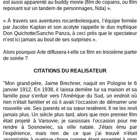
est aussi apparenté au buddy movie (film de copains, ou film
reposant sur un tandem de personnages, Nda) ».
« À travers ses aventures rocambolesques, l’équipe formée
par Jacobo Kaplan et son acolyte rappelle le duo mythique
Don Quichotte/Sancho Panza, à ceci près que le spectateur
n’est ici jamais au bout de ses surprises ».
Alors pourquoi Arte diffusera-t-elle ce film en troisième partie
de soirée ?
CITATIONS DU REALISATEUR
"Mon grand-père, Jaime Brechner, naquit en Pologne le 6
janvier 1912. En 1938, il laissa derrière lui sa maison et sa
famille pour s'enfuir vers l'Amérique du Sud, un endroit où
rien n'était familier et où il avait l'occasion de démarrer une
nouvelle vie. Ses parents et sa sœur restèrent. Il ne les revit
jamais plus. Un siècle plus tard, alors que mon premier film
était projeté à Varsovie, je saisissais l'occasion pour me
rendre à Sosnowiec, sa ville natale. J'étais ému par
l'expérience, mais rien de ce que j'ai trouvé n'était
assimilable à quelque chose comme étant essentiel à mon