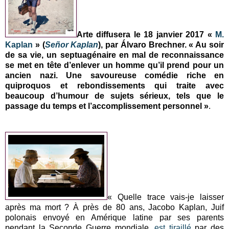
Arte diffusera le 18 janvier 2017 «
M.
Kaplan
» (
Señor Kaplan
), par Álvaro Brechner. « Au soir
de sa vie, un septuagénaire en mal de reconnaissance
se met en tête d’enlever un homme qu’il prend pour un
ancien nazi. Une savoureuse comédie riche en
quiproquos et rebondissements qui traite avec
beaucoup d’humour de sujets sérieux, tels que le
passage du temps et l’accomplissement personnel »
.
« Quelle trace vais-je laisser
après ma mort ? À près de 80 ans, Jacobo Kaplan, Juif
polonais envoyé en Amérique latine par ses parents
pendant la Seconde Guerre mondiale,
est tiraillé
par des