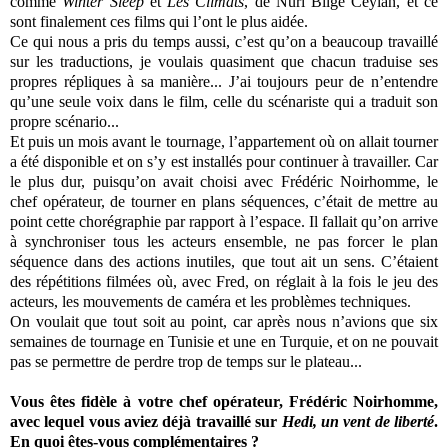
comme
Winter Sleep
et
Les Climats
, de Nuri Bilge Ceylan, et ce
sont finalement ces films qui l’ont le plus aidée.
Ce qui nous a pris du temps aussi, c’est qu’on a beaucoup travaillé
sur les traductions, je voulais quasiment que chacun traduise ses
propres répliques à sa manière... J’ai toujours peur de n’entendre
qu’une seule voix dans le film, celle du scénariste qui a traduit son
propre scénario...
Et puis un mois avant le tournage, l’appartement où on allait tourner
a été disponible et on s’y est installés pour continuer à travailler. Car
le plus dur, puisqu’on avait choisi avec Frédéric Noirhomme, le
chef opérateur, de tourner en plans séquences, c’était de mettre au
point cette chorégraphie par rapport à l’espace. Il fallait qu’on arrive
à synchroniser tous les acteurs ensemble, ne pas forcer le plan
séquence dans des actions inutiles, que tout ait un sens. C’étaient
des répétitions filmées où, avec Fred, on réglait à la fois le jeu des
acteurs, les mouvements de caméra et les problèmes techniques.
On voulait que tout soit au point, car après nous n’avions que six
semaines de tournage en Tunisie et une en Turquie, et on ne pouvait
pas se permettre de perdre trop de temps sur le plateau...
Vous êtes fidèle à votre chef opérateur, Frédéric Noirhomme,
avec lequel vous aviez déjà travaillé sur
Hedi, un vent de liberté
.
En quoi êtes-vous complémentaires ?