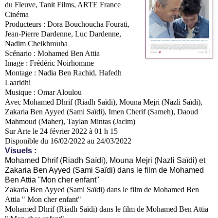
du Fleuve, Tanit Films, ARTE France
Cinéma
Producteurs : Dora Bouchoucha Fourati,
Jean-Pierre Dardenne, Luc Dardenne,
Nadim Cheikhrouha
Scénario : Mohamed Ben Attia
Image : Frédéric Noirhomme
Montage : Nadia Ben Rachid, Hafedh
Laaridhi
Musique : Omar Aloulou
Avec Mohamed Dhrif (Riadh Saïdi), Mouna Mejri (Nazli Saïdi),
Zakaria Ben Ayyed (Sami Saïdi), Imen Cherif (Sameh), Daoud
Mahmoud (Maher), Taylan Mintas (Jacim)
Sur Arte le 24 février 2022 à 01 h 15
Disponible du 16/02/2022 au 24/03/2022
Visuels :
Mohamed Dhrif (Riadh Saïdi), Mouna Mejri (Nazli Saïdi) et
Zakaria Ben Ayyed (Sami Saïdi) dans le film de Mohamed
Ben Attia "Mon cher enfant"
Zakaria Ben Ayyed (Sami Saïdi) dans le film de Mohamed Ben
Attia " Mon cher enfant"
Mohamed Dhrif (Riadh Saïdi) dans le film de Mohamed Ben Attia