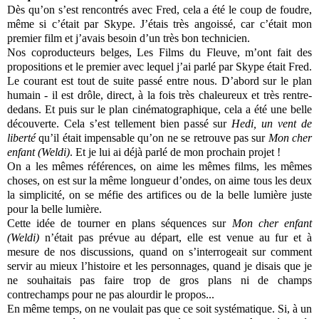
Dès qu’on s’est rencontrés avec Fred, cela a été le coup de foudre,
même si c’était par Skype. J’étais très angoissé, car c’était mon
premier film et j’avais besoin d’un très bon technicien.
Nos coproducteurs belges, Les Films du Fleuve, m’ont fait des
propositions et le premier avec lequel j’ai parlé par Skype était Fred.
Le courant est tout de suite passé entre nous. D’abord sur le plan
humain - il est drôle, direct, à la fois très chaleureux et très rentre-
dedans. Et puis sur le plan cinématographique, cela a été une belle
découverte. Cela s’est tellement bien passé sur
Hedi, un vent de
liberté
qu’il était impensable qu’on ne se retrouve pas sur
Mon cher
enfant (Weldi)
. Et je lui ai déjà parlé de mon prochain projet !
On a les mêmes références, on aime les mêmes films, les mêmes
choses, on est sur la même longueur d’ondes, on aime tous les deux
la simplicité, on se méfie des artifices ou de la belle lumière juste
pour la belle lumière.
Cette idée de tourner en plans séquences sur
Mon cher enfant
(Weldi)
n’était pas prévue au départ, elle est venue au fur et à
mesure de nos discussions, quand on s’interrogeait sur comment
servir au mieux l’histoire et les personnages, quand je disais que je
ne souhaitais pas faire trop de gros plans ni de champs
contrechamps pour ne pas alourdir le propos...
En même temps, on ne voulait pas que ce soit systématique. Si, à un