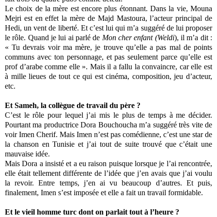
Le choix de la mère est encore plus étonnant. Dans la vie, Mouna
Mejri est en effet la mère de Majd Mastoura, l’acteur principal de
Hedi, un vent de liberté. Et c’est lui qui m’a suggéré de lui proposer
le rôle. Quand je lui ai parlé de
Mon cher enfant (Weldi
), il m’a dit :
« Tu devrais voir ma mère, je trouve qu’elle a pas mal de points
communs avec ton personnage, et pas seulement parce qu’elle est
prof d’arabe comme elle ». Mais il a fallu la convaincre, car elle est
à mille lieues de tout ce qui est cinéma, composition, jeu d’acteur,
etc.
Et Sameh, la collègue de travail du père ?
C’est le rôle pour lequel j’ai mis le plus de temps à me décider.
Pourtant ma productrice Dora Bouchoucha m’a suggéré très vite de
voir Imen Cherif. Mais Imen n’est pas comédienne, c’est une star de
la chanson en Tunisie et j’ai tout de suite trouvé que c’était une
mauvaise idée.
Mais Dora a insisté et a eu raison puisque lorsque je l’ai rencontrée,
elle était tellement différente de l’idée que j’en avais que j’ai voulu
la revoir. Entre temps, j’en ai vu beaucoup d’autres. Et puis,
finalement, Imen s’est imposée et elle a fait un travail formidable.
Et le vieil homme turc dont on parlait tout à l’heure ?