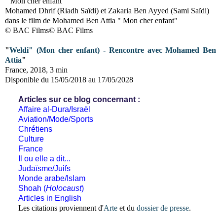
" Mon cher enfant"
Mohamed Dhrif (Riadh Saïdi) et Zakaria Ben Ayyed (Sami Saïdi)
dans le film de Mohamed Ben Attia " Mon cher enfant"
© BAC Films© BAC Films
"
Weldi" (Mon cher enfant) - Rencontre avec Mohamed Ben
Attia
"
France, 2018, 3 min
Disponible du 15/05/2018 au 17/05/2028
Articles sur ce blog concernant :
Affaire al-Dura/Israël
Aviation/Mode/Sports
Chrétiens
Culture
France
Il ou elle a dit...
Judaïsme/Juifs
Monde arabe/Islam
Shoah (
Holocaust
)
Articles in English
Les citations
proviennent
d'
Arte
et du
dossier de presse
.