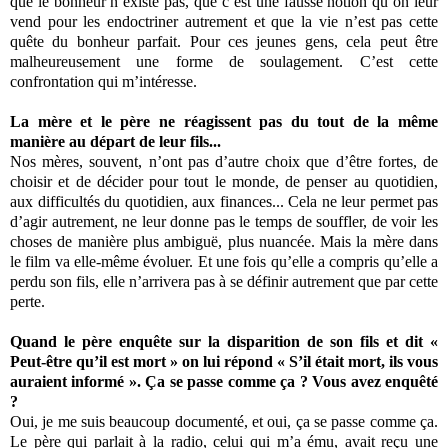
que le bonheur n’existe pas, que c’est une fausse notion qu’on leur
vend pour les endoctriner autrement et que la vie n’est pas cette
quête du bonheur parfait. Pour ces jeunes gens, cela peut être
malheureusement une forme de soulagement. C’est cette
confrontation qui m’intéresse.
La mère et le père ne réagissent pas du tout de la même
manière au départ de leur fils...
Nos mères, souvent, n’ont pas d’autre choix que d’être fortes, de
choisir et de décider pour tout le monde, de penser au quotidien,
aux difficultés du quotidien, aux finances... Cela ne leur permet pas
d’agir autrement, ne leur donne pas le temps de souffler, de voir les
choses de manière plus ambiguë, plus nuancée. Mais la mère dans
le film va elle-même évoluer. Et une fois qu’elle a compris qu’elle a
perdu son fils, elle n’arrivera pas à se définir autrement que par cette
perte.
Quand le père enquête sur la disparition de son fils et dit «
Peut-être qu’il est mort » on lui répond « S’il était mort, ils vous
auraient informé ». Ça se passe comme ça ? Vous avez enquêté
?
Oui, je me suis beaucoup documenté, et oui, ça se passe comme ça.
Le père qui parlait à la radio, celui qui m’a ému, avait reçu une