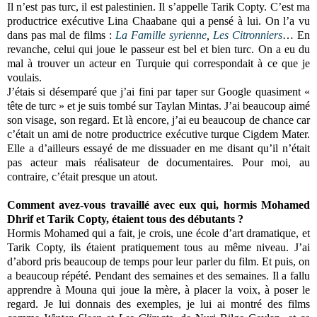
Il n’est pas turc, il est palestinien. Il s’appelle Tarik Copty. C’est ma
productrice exécutive Lina Chaabane qui a pensé à lui. On l’a vu
dans pas mal de films :
La Famille syrienne
,
Les Citronniers
… En
revanche, celui qui joue le passeur est bel et bien turc. On a eu du
mal à trouver un acteur en Turquie qui correspondait à ce que je
voulais.
J’étais si désemparé que j’ai fini par taper sur Google quasiment «
tête de turc » et je suis tombé sur Taylan Mintas. J’ai beaucoup aimé
son visage, son regard. Et là encore, j’ai eu beaucoup de chance car
c’était un ami de notre productrice exécutive turque Cigdem Mater.
Elle a d’ailleurs essayé de me dissuader en me disant qu’il n’était
pas acteur mais réalisateur de documentaires. Pour moi, au
contraire, c’était presque un atout.
Comment avez-vous travaillé avec eux qui, hormis Mohamed
Dhrif et Tarik Copty, étaient tous des débutants ?
Hormis Mohamed qui a fait, je crois, une école d’art dramatique, et
Tarik Copty, ils étaient pratiquement tous au même niveau. J’ai
d’abord pris beaucoup de temps pour leur parler du film. Et puis, on
a beaucoup répété. Pendant des semaines et des semaines. Il a fallu
apprendre à Mouna qui joue la mère, à placer la voix, à poser le
regard. Je lui donnais des exemples, je lui ai montré des films