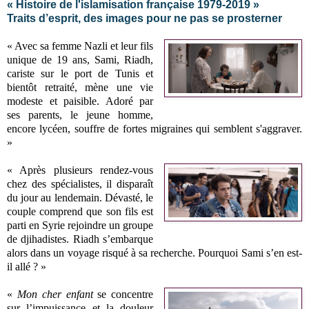
« Histoire de l'islamisation française 1979-2019 »
Traits d’esprit, des images pour ne pas se prosterner
« Avec sa femme Nazli et leur fils
unique de 19 ans, Sami, Riadh,
cariste sur le port de Tunis et
bientôt retraité, mène une vie
modeste et paisible. Adoré par
ses parents, le jeune homme,
encore lycéen, souffre de fortes migraines qui semblent s'aggraver.
»
« Après plusieurs rendez-vous
chez des spécialistes, il disparaît
du jour au lendemain. Dévasté, le
couple comprend que son fils est
parti en Syrie rejoindre un groupe
de djihadistes. Riadh s’embarque
alors dans un voyage risqué à sa recherche. Pourquoi Sami s’en est-
il allé ? »
«
Mon cher enfant
se concentre
sur l’impuissance et la douleur