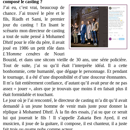
composé le casting ?
J’ai eu, c’est vrai, beaucoup de
chance. J´ai trouvé le père et le
fils, Riadh et Sami, le premier
jour du casting ! En lisant le
scénario mon directeur de casting
a tout de suite pensé à Mohamed
Dhrif pour le rôle du père, il avait
joué en 1986 un petit rôle dans
L’Homme cendres
de Nouri
Bouzid, et dans une sitcom vieille de 30 ans, une série policière.
Tout de suite, j’ai su qu’il était l’interprète idéal. Il a cette
bonhommie, cette humanité, que dégage le personnage. Et pendant
le tournage, il a été d’une disponibilité et d’une douceur étonnantes.
Il m’a fait entièrement confiance, d’autant qu’il avait peur de ne pas
assez « jouer », alors que je trouvais que moins il en faisait plus il
était formidable et touchant.
Le jour où je l’ai rencontré, le directeur de casting m’a dit qu’il avait
demandé à un jeune homme de venir mais juste pour donner la
réplique à Mohamed Dhrif. À la fin des essais, j’ai su que ce serait
lui qui jouerait le fils ! Il s’appelle Zakaria Ben Ayed, il est
musicien, il joue de la guitare, il compose, il est chanteur, il a juste
fait trois ou quatre pubs comme acteur.