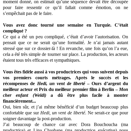
moment donné, on estimait qu’une séquence devait être découpée
pour faire ressentir ce qu’il fallait comme émotion, on ne
s’empêchait pas de le faire.
Vous avez donc tourné une semaine en Turquie. C’était
compliqué ?
Ce qui a été un peu compliqué, c’était d’avoir l’autorisation. On
pensait que ce ne serait qu’une formalité. Je n’ai jamais autant
stressé que sur ce dossier-là ! En revanche, une fois qu’on l’a eue,
cela a été très simple de tourner sur place. La production, les acteurs
étaient tous très efficaces et sympathiques.
Vous êtes fidèle aussi à vos productrices qui vous suivent depuis
vos premiers courts métrages. Après le succès et les
récompenses de
Hedi, un vent de liberté
– Ours d’argent du
meilleur acteur et Prix du meilleur premier film à Berlin –
Mon
cher enfant (Weldi)
a dû être plus facile à monter
financièrement...
Oui, bien sûr, et j’ai même bénéficié d’un budget beaucoup plus
confortable que sur
Hedi, un vent de liberté
. Ne serait-ce que pour
soigner davantage la post-production.
J’ai beaucoup de chance car avec Dora Bouchoucha (ma
productrice) et Lina Chaabane (ma productrice exécutive) nous