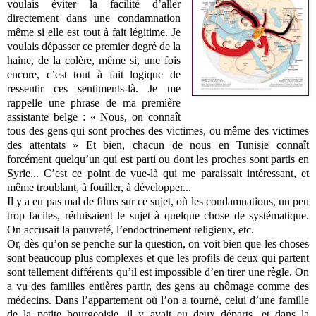
voulais éviter la facilité d’aller
directement dans une condamnation
même si elle est tout à fait légitime. Je
voulais dépasser ce premier degré de la
haine, de la colère, même si, une fois
encore, c’est tout à fait logique de
ressentir ces sentiments-là. Je me
rappelle une phrase de ma première
assistante belge : « Nous, on connaît
tous des gens qui sont proches des victimes, ou même des victimes
des attentats » Et bien, chacun de nous en Tunisie connaît
forcément quelqu’un qui est parti ou dont les proches sont partis en
Syrie... C’est ce point de vue-là qui me paraissait intéressant, et
même troublant, à fouiller, à développer...
Il y a eu pas mal de films sur ce sujet, où les condamnations, un peu
trop faciles, réduisaient le sujet à quelque chose de systématique.
On accusait la pauvreté, l’endoctrinement religieux, etc.
Or, dès qu’on se penche sur la question, on voit bien que les choses
sont beaucoup plus complexes et que les profils de ceux qui partent
sont tellement différents qu’il est impossible d’en tirer une règle. On
a vu des familles entières partir, des gens au chômage comme des
médecins. Dans l’appartement où l’on a tourné, celui d’une famille
de la petite bourgeoisie, il y avait eu deux départs, et dans la