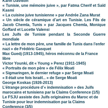
Karin Davison
« Tunisie, une mémoire juive », par Fatma Cherif et Saïd
Kasmi
« La cuisine juive tunisienne » par Andrée Zana Murat
« Un siècle de céramique d’art en Tunisie. Les Fils de
Jacob Chemla, Tunis » par Jacques Chemla, Monique
Goffard et Lucette Valensi
Les Juifs de Tunisie pendant la Seconde Guerre
mondiale
« La lettre de mon père, une famille de Tunis dans l’enfer
nazi » de Frédéric Gasquet
Max Guedj (1913-1945), héros méconnu de la France
libre
Victor Younki, dit « Young » Perez (1911-1945)
« Portraits de mon père » de Félix Moati
« Sigmaringen, le dernier refuge » par Serge Moati
« Il était une fois Israël... » de Serge Moati
George Koskas (1926-2013)
L’étrange procédure d’« indemnisation » des Juifs
marocains et tunisiens par la Claims Conference (1/5)
Le FSJU assiste des Juifs originaires du Maroc et de
Tunisie pour leur indemnisation par la Claims
Conference (3/5)