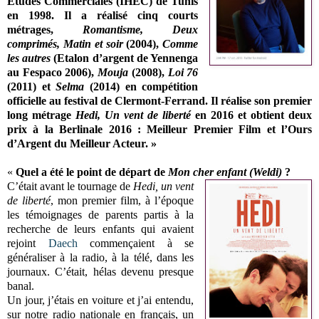
Etudes Commerciales (IHEC) de Tunis
en 1998. Il a réalisé cinq courts
métrages,
Romantisme, Deux
comprimés, Matin et soir
(2004),
Comme
les autres
(Etalon d’argent de Yennenga
au Fespaco 2006),
Mouja
(2008),
Loi 76
(2011) et
Selma
(2014) en compétition
officielle au festival de Clermont-Ferrand. Il réalise son premier
long métrage
Hedi, Un vent de liberté
en 2016 et obtient deux
prix à la Berlinale 2016 : Meilleur Premier Film et l’Ours
d’Argent du Meilleur Acteur. »
«
Quel a été le point de départ de
Mon cher enfant (Weldi)
?
C’était avant le tournage de
Hedi, un vent
de liberté
, mon premier film, à l’époque
les témoignages de parents partis à la
recherche de leurs enfants qui avaient
rejoint
Daech
commençaient à se
généraliser à la radio, à la télé, dans les
journaux. C’était, hélas devenu presque
banal.
Un jour, j’étais en voiture et j’ai entendu,
sur notre radio nationale en français, un