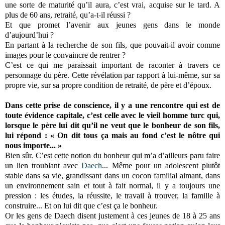
une sorte de maturité qu’il aura, c’est vrai, acquise sur le tard. A
plus de 60 ans, retraité, qu’a-t-il réussi ?
Et que promet l’avenir aux jeunes gens dans le monde
d’aujourd’hui ?
En partant à la recherche de son fils, que pouvait-il avoir comme
images pour le convaincre de rentrer ?
C’est ce qui me paraissait important de raconter à travers ce
personnage du père. Cette révélation par rapport à lui-même, sur sa
propre vie, sur sa propre condition de retraité, de père et d’époux.
Dans cette prise de conscience, il y a une rencontre qui est de
toute évidence capitale, c’est celle avec le vieil homme turc qui,
lorsque le père lui dit qu’il ne veut que le bonheur de son fils,
lui répond : « On dit tous ça mais au fond c’est le nôtre qui
nous importe... »
Bien sûr. C’est cette notion du bonheur qui m’a d’ailleurs paru faire
un lien troublant avec
Daech
... Même pour un adolescent plutôt
stable dans sa vie, grandissant dans un cocon familial aimant, dans
un environnement sain et tout à fait normal, il y a toujours une
pression : les études, la réussite, le travail à trouver, la famille à
construire... Et on lui dit que c’est ça le bonheur.
Or les gens de Daech disent justement à ces jeunes de 18 à 25 ans