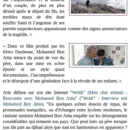
d’un couple, de plus en plus
désuni après le départ du fils, les
terribles maux de tête dont
souffre Sami et l’angoisse de ses
parents surprotecteurs apparaissant comme des signes annonciateurs
de la tragédie. »
« Dans ce film produit par les
frères Dardenne, Mohamed Ben
Attia retrace du point de vue du
père, dans une mise en scène
épurée et un style quasi
documentaire, l’incompréhension
et le désespoir d’une génération face à la révolte de ses enfants. »
Arte diffuse sur son site Internet "
Weldi" (Mon cher enfant) -
Rencontre avec Mohamed Ben Attia
" ("
Weldi" - Interview mit
Mohamed Ben Attia
). "En quelques scènes douces de repas, de
promenades tranquilles, ou d'échanges entre lycéens modernes, le
cinéaste tunisien Mohamed Ben Attia enquête sur les dérangements
considérables qui remuent son pays. Que peut faire un père lorsque
son fils part au djihad alors que tout est harmonieux en apparence ?