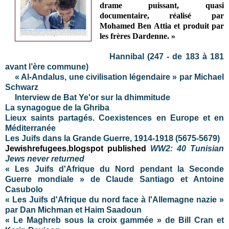
drame puissant, quasi
documentaire, réalisé par
Mohamed Ben Attia et produit par
les frères Dardenne. »
Hannibal (247 - de 183 à 181
avant l’ère commune)
« Al-Andalus, une civilisation légendaire » par Michael
Schwarz
Interview de Bat Ye'or sur la dhimmitude
La synagogue de la Ghriba
Lieux saints partagés. Coexistences en Europe et en
Méditerranée
Les Juifs dans la Grande Guerre, 1914-1918 (5675-5679)
Jewishrefugees.blogspot published
WW2: 40 Tunisian
Jews never returned
« Les Juifs d'Afrique du Nord pendant la Seconde
Guerre mondiale » de Claude Santiago et Antoine
Casubolo
« Les Juifs d'Afrique du nord face à l'Allemagne nazie »
par Dan Michman et Haim Saadoun
« Le Maghreb sous la croix gammée » de Bill Cran et