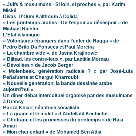
« Juifs & musulmans - Si loin, si proches », par Karim
Miské
Divas. D'Oum Kalthoum à Dalida
« Les printemps arabes - De l’espoir au désespoir » de
Michael Richter
L'Etat islamique
« Volontaires étrangers dans l'enfer de Raqqa » de
Pedro Brito Da Fonseca et Paul Moreira
« La chambre vide », de Jasna Krajinovic
« Djihad, les contre-feux », par Laetitia Moreau
« Dévoilées » de Jacob Berger
« Molenbeek, génération radicale ? » par José-Luis
Peñafuerte et Chergui Kharroubi
« Nouvelle génération, la bande dessinée arabe
aujourd’hui »
Un dîner-débat intercultuel organisé par des musulmans
à Drancy
Bariza Khiari, sénatrice socialiste
« La graine et le mulet » d'Abdellatif Kechiche
« Ghofrane et les promesses du printemps » de Raja
Amari
« Mon cher enfant » de Mohamed Ben Attia