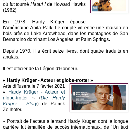
où fut tourné
Hatari !
de Howard Hawks
(1962).
En 1978, Hardy Krüger épouse
l'Américaine Anita Park. Le couple vit entre une maison en
bois près de Lake Arrowhead, dans les montagnes de San
Bernardino dominant Los Angeles, et Palm Springs.
Depuis 1970, il a écrit seize livres, dont quatre traduits en
anglais.
Il est officier de la Légion d'Honneur.
« Hardy Krüger - Acteur et globe-trotter »
Arte diffusera le 7 février 2021
«
Hardy Krüger - Acteur et
globe-trotter
» (
Die Hardy
Krüger – Story
) de Patrick
Zeilhofer.
« Portrait de l’acteur allemand Hardy Krüger, dont la longue
carrière fut émaillée de succès internationaux, de "Un taxi