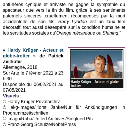
anti-héros cynique et arriviste ne gagne la sympathie du
spectateur que vers la fin du film, grâce à ses sentiments
paternels sincères, cruellement récompensés par la mort
accidentelle de son fils.
Barry Lyndon
est un faux film
décoratif, tout aussi désespéré sur la condition humaine et
les servitudes sociales qu’
Orange mécanique
ou
Shining
."
«
Hardy Krüger - Acteur et
globe-trotter
» de Patrick
Zeilhofer
Allemagne, 2018
Sur Arte le 7 février 2021 à 23
h 30
Disponible du 06/02/2021 au
07/05/2021
Visuels :
© Hardy Krüger Privatarchiv
© akg-images/Horst Janke/Nur für Ankündigungen in
Programmzeitschriften
© imago/Roba/United Archives/Siegfried Pilz
© Franz-Georg Schulze/NobelPress