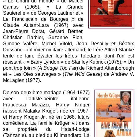
« Le Chant du monde » de Marcel
Camus (1965), « La Grande
Sauterelle » de Georges Lautner et «
Le Franciscain de Bourges » de
Claude Autant-Lara (1967) avec
Jean-Pierre Dorat, Gérard Berner,
Christian Barbier, Suzanne Flon,
Simone Valère, Michel Vitold, Jean Desailly et Béatrix
Dussane - infirmier militaire allemand, le frère Alfred Stanke
tente de faire évader les frères Toledano, dont l'un est
résistant -, « Barry Lyndon » de Stanley Kubrick (1975), « Un
pont trop loin » (
A Bridge Too Far
) de Richard Attenborough
et « Les Oies sauvages » (
The Wild Geese
) de Andrew V.
McLaglen (1977).
De son deuxième mariage (1964-1977)
avec l’artiste-peintre italienne
Francesca Marazzi, Hardy Krüger
naissent Malaika Krüger, née en 1967,
et Hardy Krüger Jr., né en 1968, futurs
comédiens. La famille Krüger vit dans
sa propriété du Hatari-Lodge
(Tanzanie), au pied du Kilimandjaro. Là