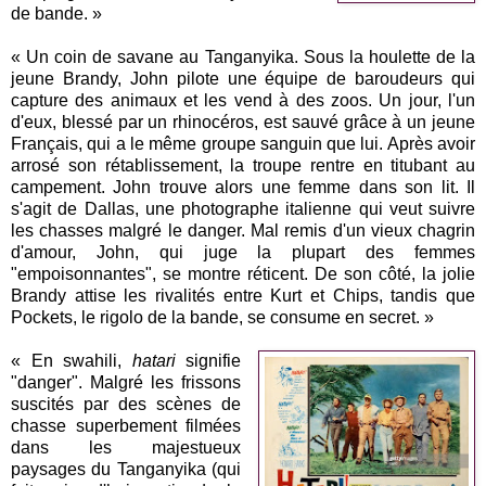
de bande. »
« Un coin de savane au Tanganyika. Sous la houlette de la
jeune Brandy, John pilote une équipe de baroudeurs qui
capture des animaux et les vend à des zoos. Un jour, l'un
d'eux, blessé par un rhinocéros, est sauvé grâce à un jeune
Français, qui a le même groupe sanguin que lui. Après avoir
arrosé son rétablissement, la troupe rentre en titubant au
campement. John trouve alors une femme dans son lit. Il
s'agit de Dallas, une photographe italienne qui veut suivre
les chasses malgré le danger. Mal remis d'un vieux chagrin
d'amour, John, qui juge la plupart des femmes
"empoisonnantes", se montre réticent. De son côté, la jolie
Brandy attise les rivalités entre Kurt et Chips, tandis que
Pockets, le rigolo de la bande, se consume en secret. »
« En swahili,
hatari
signifie
"danger". Malgré les frissons
suscités par des scènes de
chasse superbement filmées
dans les majestueux
paysages du Tanganyika (qui