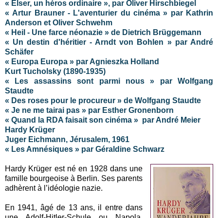
« Elser, un héros ordinaire », par Oliver Hirschbiegel
« Artur Brauner - L'aventurier du cinéma » par Kathrin
Anderson et Oliver Schwehm
« Heil - Une farce néonazie » de Dietrich Brüggemann
« Un destin d'héritier - Arndt von Bohlen » par André
Schäfer
« Europa Europa » par Agnieszka Holland
Kurt Tucholsky (1890-1935)
« Les assassins sont parmi nous » par Wolfgang
Staudte
« Des roses pour le procureur » de Wolfgang Staudte
« Je ne me tairai pas » par Esther Gronenborn
« Quand la RDA faisait son cinéma » par André Meier
Hardy Krüger
Juger Eichmann, Jérusalem, 1961
« Les Amnésiques » par Géraldine Schwarz
Hardy Krüger est né en 1928 dans une
famille bourgeoise à Berlin. Ses parents
adhèrent à l’idéologie nazie.
En 1941, âgé de 13 ans, il entre dans
une Adolf-Hitler-Schule ou Napola,