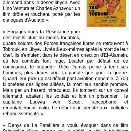
allemand dans le désert libyen. Avec
Lino Ventura et Charles Aznavour, un
film drôle et touchant, porté par les
dialogues d'Audiard ».
« Engagés dans la Résistance pour
des motifs plus ou moins louables,
quatre soldats des Forces françaises libres se retrouvent à
Tobrouk, en Libye. Livrés à eux-mêmes après la mort de leur
chef, ils s'enfuient dans le désert en direction d'El-Alamein,
où les combats font rage. Leader par défaut de ce
commando, le brigadier Théo Dumas peine à tenir ses
hommes, plus doués pour la parlote que pour la guerre.
Quand leur pick-up est détruit par l'aviation ennemie, à 700
kilomètres des lignes alliées, la mort leur semble promise.
Mais par un hasard miraculeux, ils tombent sur un convoi
allemand, abattent les soldats et font un prisonnier : le
capitaine Ludwig von Stegel, francophone et
redoutablement malin. Le début d'un périple aux multiples
rebondissements. »
« Denys de La Patellière a voulu évoquer dans ce film