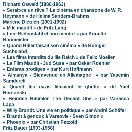
Richard Oswald (1880-1963)
« Serait-ce un rêve ? Le cinéma en chansons de W. R.
Heymann » de Helma Sanders-Brahms
Marlene Dietrich (1901-1992)
« M le maudit » de Fritz Lang
« Leni Riefenstahl et son mentor » par Annette
Baumeister
« Quand Hitler faisait son cinéma » de Rüdiger
Suchsland
« Les films interdits du IIIe Reich » de Felix Moeller
« Le Film Maudit - Jud Süss » par Oskar Roehler
« Enfants prodiges » par Kurt Hoffmann
« Almanya - Bienvenue en Allemagne » par Yasemin
Samdereli
« Quand les nazis filmaient le ghetto » de Yael
Hersonski
« Heinrich Himmler. The Decent One » par Vanessa
Lapa
« Willy Brandt. Une vie en politique » par André Schäfer
« Brandt à genoux à Varsovie - Sven Simon »
« Phoenix » par Christian Petzold
Fritz Bauer (1903-1968)