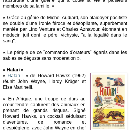
l'absurdité d'une guerre qui a coûté la vie à plusieurs
membres de sa famille. »
« Grâce au génie de Michel Audiard, son plaidoyer pacifiste
se double d'une ironie féroce et désopilante, superbement
maniée par Lino Ventura et Charles Aznavour, étonnant en
médecin juif dont le père, vichyste, "a la légalité dans le
sang".
« Le périple de ce "commando d'orateurs" égarés dans les
sables se déguste sans modération ».
« Hatari »
«
Hatari !
» de Howard Hawks (1962)
réunit John Wayne, Hardy Krüger et
Elsa Martinelli.
« En Afrique, une troupe de durs au
cœur tendre capturent des animaux en
prenant de grands risques. Signé
Howard Hawks, un cocktail séduisant
d'aventures, de romance et
d'espièglerie, avec John Wayne en chef