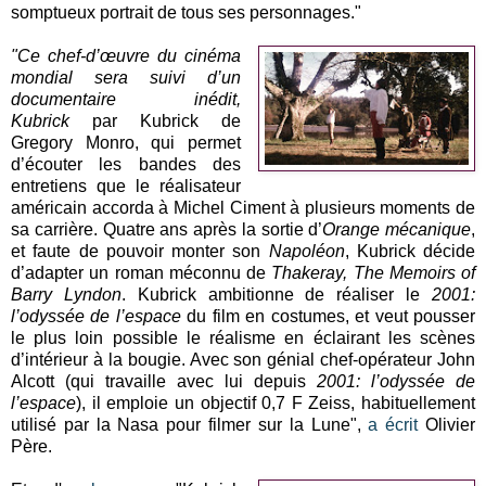
somptueux portrait de tous ses personnages."
"Ce chef-d’œuvre du cinéma
mondial sera suivi d’un
documentaire inédit,
Kubrick
par Kubrick de
Gregory Monro, qui permet
d’écouter les bandes des
entretiens que le réalisateur
américain accorda à Michel Ciment à plusieurs moments de
sa carrière. Quatre ans après la sortie d’
Orange mécanique
,
et faute de pouvoir monter son
Napoléon
, Kubrick décide
d’adapter un roman méconnu de
Thakeray, The Memoirs of
Barry Lyndon
. Kubrick ambitionne de réaliser le
2001:
l’odyssée de l’espace
du film en costumes, et veut pousser
le plus loin possible le réalisme en éclairant les scènes
d’intérieur à la bougie. Avec son génial chef-opérateur John
Alcott (qui travaille avec lui depuis
2001: l’odyssée de
l’espace
), il emploie un objectif 0,7 F Zeiss, habituellement
utilisé par la Nasa pour filmer sur la Lune",
a écrit
Olivier
Père.