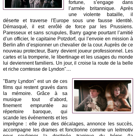
fortune, s’engage dans
l’armée britannique. Après
une violente bataille, il
déserte et traverse l'Europe sous une fausse identité.
Démasqué, il est enrôlé de force par les Prussiens.
Paresseux et sans scrupules, Barry gagne pourtant l’amitié
d’un officier, le capitaine Potzdorf, qui l’envoie en mission à
Berlin afin d’espionner un chevalier de la cour. Auprès de ce
nouveau protecteur, Barry devient joueur professionnel. Les
cartes et la tromperie, le libertinage et les usages du monde
lui deviennent familiers. Un jour, il croise la route de la belle
et riche comtesse de Lyndon"…
"Barry Lyndon" est un de ces
films qui restent gravés dans
la mémoire. Grâce à sa
musique tout d’abord,
finement empruntée au
répertoire baroque, qui
scande les événements et les
imprègne : elle joue des décalages, annonce les succès,
accompagne les drames et fonctionne comme un leitmotiv
pour souligner la destinée tragique du héros (la