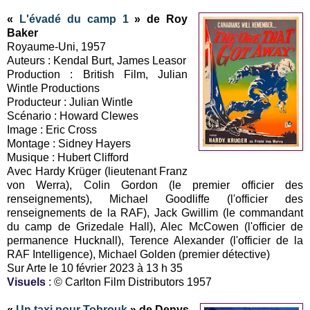
«
L'évadé du camp 1
» de Roy
Baker
Royaume-Uni, 1957
Auteurs : Kendal Burt, James Leasor
Production : British Film, Julian
Wintle Productions
Producteur : Julian Wintle
Scénario : Howard Clewes
Image : Eric Cross
Montage : Sidney Hayers
Musique : Hubert Clifford
Avec Hardy Krüger (lieutenant Franz
von Werra), Colin Gordon (le premier officier des
renseignements), Michael Goodliffe (l'officier des
renseignements de la RAF), Jack Gwillim (le commandant
du camp de Grizedale Hall), Alec McCowen (l'officier de
permanence Hucknall), Terence Alexander (l'officier de la
RAF Intelligence), Michael Golden (premier détective)
Sur Arte le 10 février 2023 à 13 h 35
Visuels
: © Carlton Film Distributors 1957
«
Un taxi pour Tobrouk
» de Denys