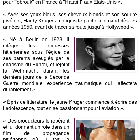
pour Tobrouk" en France à "Hatari !" aux Etats-Unis ».
« Avec ses yeux bleus, ses cheveux blonds et son sourire
juvénile, Hardy Krüger a conquis le public allemand dès les
années 1950, avant de tracer sa route jusqu’à Hollywood ».
« Né à Berlin en 1928, il
intègre les Jeunesses
hitlériennes sous l’égide de
ses parents aveuglés par le
charisme du Führer, et rejoint
la Wehrmacht durant les
derniers jours de la Seconde
Guerre mondiale, expérience traumatique qui l’affectera
durablement ».
« Épris de littérature, le jeune Krüger commence à écrire dès
l’adolescence, tout en se passionnant pour l’aviation ».
« Des producteurs le repèrent
et lui donnent un rôle dans un
film de propagande
hitlérienne où il fait la