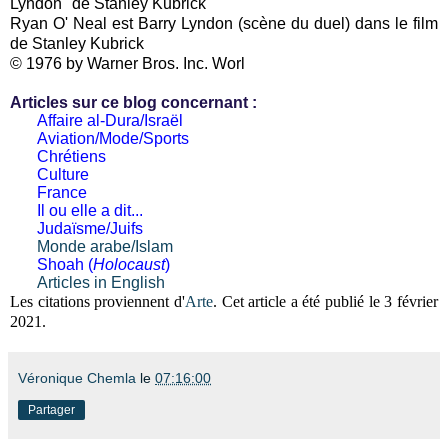
Lyndon" de Stanley Kubrick
Ryan O' Neal est Barry Lyndon (scène du duel) dans le film
de Stanley Kubrick
© 1976 by Warner Bros. Inc. Worl
Articles sur ce blog concernant :
Affaire al-Dura/Israël
Aviation/Mode/Sports
Chrétiens
Culture
France
Il ou elle a dit...
Judaïsme/Juifs
Monde arabe/Islam
Shoah (
Holocaust
)
Articles in English
Les citations proviennent d'
Arte
. Cet article a été publié le 3 février
2021.
Véronique Chemla
le
07:16:00
Partager