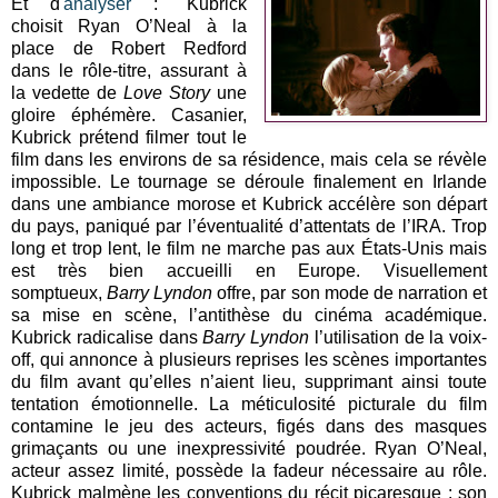
Et d'
analyser
: "Kubrick
choisit Ryan O’Neal à la
place de Robert Redford
dans le rôle-titre, assurant à
la vedette de
Love Story
une
gloire éphémère. Casanier,
Kubrick prétend filmer tout le
film dans les environs de sa résidence, mais cela se révèle
impossible. Le tournage se déroule finalement en Irlande
dans une ambiance morose et Kubrick accélère son départ
du pays, paniqué par l’éventualité d’attentats de l’IRA. Trop
long et trop lent, le film ne marche pas aux États-Unis mais
est très bien accueilli en Europe. Visuellement
somptueux,
Barry Lyndon
offre, par son mode de narration et
sa mise en scène, l’antithèse du cinéma académique.
Kubrick radicalise dans
Barry Lyndon
l’utilisation de la voix-
off, qui annonce à plusieurs reprises les scènes importantes
du film avant qu’elles n’aient lieu, supprimant ainsi toute
tentation émotionnelle. La méticulosité picturale du film
contamine le jeu des acteurs, figés dans des masques
grimaçants ou une inexpressivité poudrée. Ryan O’Neal,
acteur assez limité, possède la fadeur nécessaire au rôle.
Kubrick malmène les conventions du récit picaresque : son