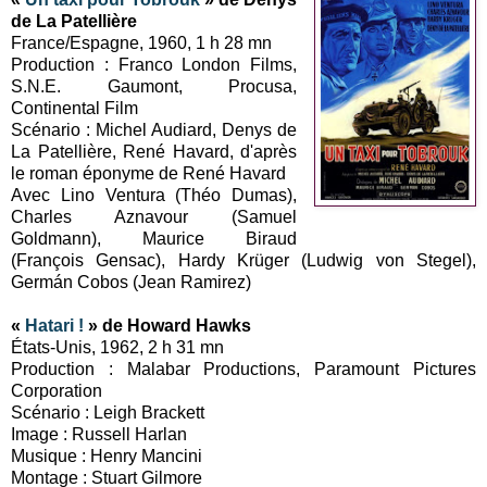
de La Patellière
France/Espagne, 1960, 1 h 28 mn
Production : Franco London Films,
S.N.E. Gaumont, Procusa,
Continental Film
Scénario : Michel Audiard, Denys de
La Patellière, René Havard, d'après
le roman éponyme de René Havard
Avec Lino Ventura (Théo Dumas),
Charles Aznavour (Samuel
Goldmann), Maurice Biraud
(François Gensac), Hardy Krüger (Ludwig von Stegel),
Germán Cobos (Jean Ramirez)
«
Hatari !
» de Howard Hawks
États-Unis, 1962, 2 h 31 mn
Production : Malabar Productions, Paramount Pictures
Corporation
Scénario : Leigh Brackett
Image : Russell Harlan
Musique : Henry Mancini
Montage : Stuart Gilmore