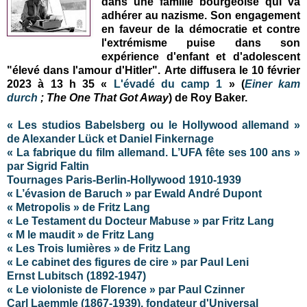
dans une famille bourgeoise qui va
adhérer au nazisme. Son engagement
en faveur de la démocratie et contre
l'extrémisme puise dans son
expérience d'enfant et d'adolescent
"élevé dans l'amour d'Hitler".
Arte diffusera le 10 février
2023 à 13 h 35 «
L'évadé du camp 1
» (
Einer kam
durch
; The One That Got Away
) de Roy Baker.
« Les studios Babelsberg ou le Hollywood allemand »
de Alexander Lück et Daniel Finkernage
« La fabrique du film allemand. L’UFA fête ses 100 ans »
par Sigrid Faltin
Tournages Paris-Berlin-Hollywood 1910-1939
« L’évasion de Baruch » par Ewald André Dupont
« Metropolis » de Fritz Lang
« Le Testament du Docteur Mabuse » par Fritz Lang
« M le maudit » de Fritz Lang
«
Les Trois lumières
»
de Fritz Lang
« Le cabinet des figures de cire » par Paul Leni
Ernst Lubitsch (1892-1947)
« Le violoniste de Florence » par Paul Czinner
Carl Laemmle (1867-1939), fondateur d'Universal