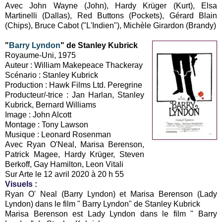
Avec John Wayne (John), Hardy Krüger (Kurt), Elsa
Martinelli (Dallas), Red Buttons (Pockets), Gérard Blain
(Chips), Bruce Cabot ("L'Indien"), Michèle Girardon (Brandy)
"
Barry Lyndon
" de Stanley Kubrick
Royaume-Uni, 1975
Auteur : William Makepeace Thackeray
Scénario : Stanley Kubrick
Production : Hawk Films Ltd. Peregrine
Producteur/-trice : Jan Harlan, Stanley
Kubrick, Bernard Williams
Image : John Alcott
Montage : Tony Lawson
Musique : Leonard Rosenman
Avec Ryan O'Neal, Marisa Berenson,
Patrick Magee, Hardy Krüger, Steven
Berkoff, Gay Hamilton, Leon Vitali
Sur Arte le 12 avril 2020 à 20 h 55
Visuels
:
Ryan O' Neal (Barry Lyndon) et Marisa Berenson (Lady
Lyndon) dans le film " Barry Lyndon" de Stanley Kubrick
Marisa Berenson est Lady Lyndon dans le film " Barry