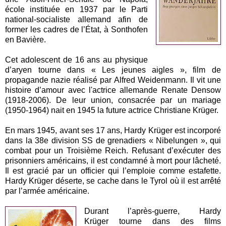
école instituée en 1937 par le Parti
national-socialiste allemand afin de
former les cadres de l’État, à Sonthofen
en Bavière.
Cet adolescent de 16 ans au physique
d’aryen tourne dans « Les jeunes aigles », film de
propagande nazie réalisé par Alfred Weidenmann. Il vit une
histoire d’amour avec l'actrice allemande Renate Densow
(1918-2006). De leur union, consacrée par un mariage
(1950-1964) nait en 1945 la future actrice Christiane Krüger.
En mars 1945, avant ses 17 ans, Hardy Krüger est incorporé
dans la 38e division SS de grenadiers « Nibelungen », qui
combat pour un Troisième Reich. Refusant d’exécuter des
prisonniers américains, il est condamné à mort pour lâcheté.
Il est gracié par un officier qui l’emploie comme estafette.
Hardy Krüger déserte, se cache dans le Tyrol où il est arrêté
par l’armée américaine.
Durant l’après-guerre, Hardy
Krüger tourne dans des films