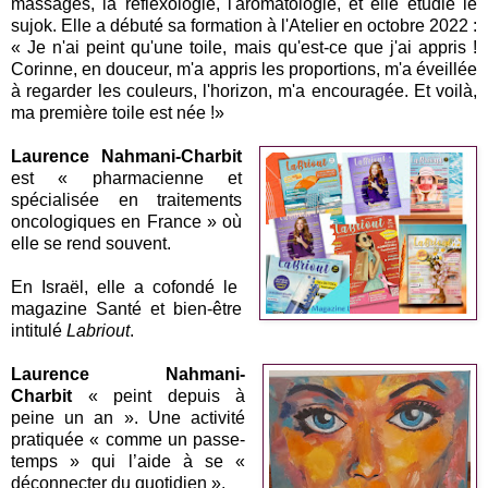
massages, la réflexologie, l'aromatologie, et elle étudie le
sujok. Elle a débuté sa formation à l'Atelier en octobre 2022 :
« Je n'ai peint qu'une toile, mais qu'est-ce que j'ai appris !
Corinne, en douceur, m'a appris les proportions, m'a éveillée
à regarder les couleurs, l'horizon, m'a encouragée. Et voilà,
ma première toile est née !»
Laurence Nahmani-Charbit
est « pharmacienne et
spécialisée en traitements
oncologiques en France » où
elle se rend souvent.
En Israël, elle a cofondé le
magazine Santé et bien-être
intitulé
Labriout
.
Laurence Nahmani-
Charbit
« peint depuis à
peine un an ». Une activité
pratiquée « comme un passe-
temps » qui l’aide à se «
déconnecter du quotidien ».