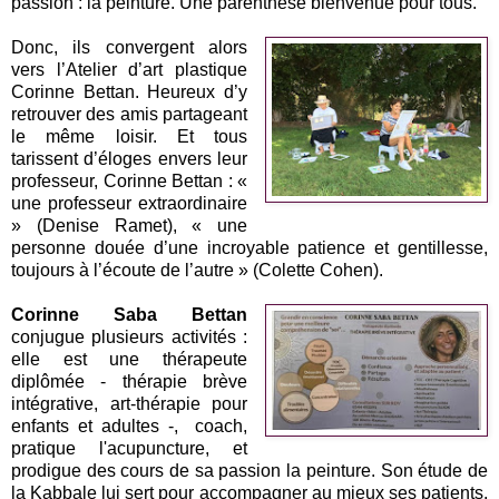
passion : la peinture. Une parenthèse bienvenue pour tous.
Donc, ils convergent alors
vers l’Atelier d’art plastique
Corinne Bettan. Heureux d’y
retrouver des amis partageant
le même loisir. Et tous
tarissent d’éloges envers leur
professeur, Corinne Bettan : «
une professeur extraordinaire
» (Denise Ramet), « une
personne douée d’une incroyable patience et gentillesse,
toujours à l’écoute de l’autre » (Colette Cohen).
Corinne Saba Bettan
conjugue plusieurs activités :
elle est une thérapeute
diplômée - thérapie brève
intégrative, art-thérapie pour
enfants et adultes -, coach,
pratique l'acupuncture, et
prodigue des cours de sa passion la peinture. Son étude de
la Kabbale lui sert pour accompagner au mieux ses patients.