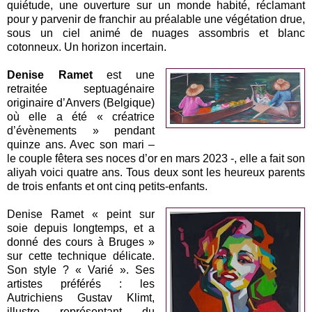
quiétude, une ouverture sur un monde habité, réclamant
pour y parvenir de franchir au préalable une végétation drue,
sous un ciel animé de nuages assombris et blanc
cotonneux. Un horizon incertain.
Denise Ramet
est une
retraitée septuagénaire
originaire d’Anvers (Belgique)
où elle a été « créatrice
d’évènements » pendant
quinze ans. Avec son mari –
le couple fêtera ses noces d’or en mars 2023 -, elle a fait son
aliyah voici quatre ans. Tous deux sont les heureux parents
de trois enfants et ont cinq petits-enfants.
Denise Ramet « peint sur
soie depuis longtemps, et a
donné des cours à Bruges »
sur cette technique délicate.
Son style ? « Varié ». Ses
artistes préférés : les
Autrichiens Gustav Klimt,
illustre représentant du