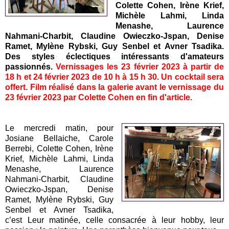
Colette Cohen, Irène Krief,
Michèle Lahmi,
Linda
Menashe, Laurence
Nahmani-Charbit, Claudine Owieczko-Jspan, Denise
Ramet,
Mylène
Rybski
,
Guy Senbel et Avner Tsadika.
Des styles éclectiques intéressants d'amateurs
passionnés.
Vernissages les 23 février 2023 à partir de
18 h et 24 février 2023 de 10 h à 15 h 30. Un cocktail sera
offert. Film réalisé dans la galerie avant le vernissage du
23 février 2023 par Colette Cohen en fin d'article.
Le mercredi matin, pour
Josiane Bellaiche, Carole
Berrebi, Colette Cohen, Irène
Krief, Michèle Lahmi, Linda
Menashe, Laurence
Nahmani-Charbit, Claudine
Owieczko-Jspan, Denise
Ramet, Mylène Rybski, Guy
Senbel et Avner Tsadika,
c’est Leur matinée, celle consacrée à leur hobby, leur