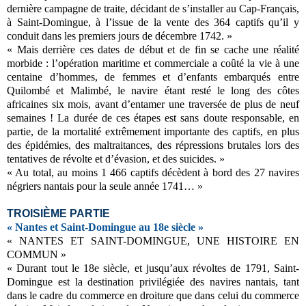
dernière campagne de traite, décidant de s’installer au Cap-Français,
à Saint-Domingue, à l’issue de la vente des 364 captifs qu’il y
conduit dans les premiers jours de décembre 1742. »
« Mais derrière ces dates de début et de fin se cache une réalité
morbide : l’opération maritime et commerciale a coûté la vie à une
centaine d’hommes, de femmes et d’enfants embarqués entre
Quilombé et Malimbé, le navire étant resté le long des côtes
africaines six mois, avant d’entamer une traversée de plus de neuf
semaines ! La durée de ces étapes est sans doute responsable, en
partie, de la mortalité extrêmement importante des captifs, en plus
des épidémies, des maltraitances, des répressions brutales lors des
tentatives de révolte et d’évasion, et des suicides. »
« Au total, au moins 1 466 captifs décèdent à bord des 27 navires
négriers nantais pour la seule année 1741… »
TROISIÈME PARTIE
« Nantes et Saint-Domingue au 18e siècle »
« NANTES ET SAINT-DOMINGUE, UNE HISTOIRE EN
COMMUN »
« Durant tout le 18e siècle, et jusqu’aux révoltes de 1791, Saint-
Domingue est la destination privilégiée des navires nantais, tant
dans le cadre du commerce en droiture que dans celui du commerce