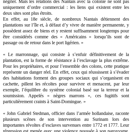
négrier. Mais les relations des Nantais avec la colonie ne sont pas
uniquement d’ordre commercial : les liens qui existent entre les
deux sites sont plus étroits.
En effet, au 18e siècle, de nombreux Nantais détiennent des
plantations sur l’île et, à défaut d’y vivre de manière permanente, y
possèdent assez de biens et y restent suffisamment longtemps pour
être considérés comme des « Américains » lorsqu’ils sont de
passage ou de retour dans le port ligérien. »
« Le marronnage, qui consiste à s’enfuir définitivement de la
plantation, est la forme de résistance à l’esclavage la plus extrême.
Pour les propriétaires, et pour l’ensemble des colons, cette pratique
représente un danger réel. En effet, ceux qui réussissent à s’évader
des habitations forment des groupes sociaux qui s’organisent en
cachette, pillent les récoltes pour survivre et menacent, par leur
exemple, l’équilibre du système colonial basé sur la terreur et la
soumission. Appelés « nègres marrons », ces fugitifs sont
particulièrement craints à Saint-Domingue. »
« John Gabriel Stedman, officier dans l’armée hollandaise, raconte
plusieurs scènes de son intervention au Surinam lors des
importantes révoltes d’esclaves survenues entre 1772 et 1777. Leur
répression est menée avec une violence poussée à son paroxysme.