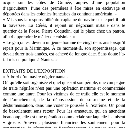
acquis sur les côtes de Guinée, auprès d’une population
d’agriculteurs, l’une des premières à être mises en esclavage et
déportées dans les colonies françaises du continent américain. »
« Mis sous la responsabilité du capitaine du navire sur lequel il fait
la traversée, La Cérès, il rejoint un négociant installé dans le
quartier de la Fosse, Pierre Coquelin, qui le place chez un patron,
afin d’apprendre le métier de cuisinier. »
« Le garçon est devenu un jeune homme de vingt-deux ans lorsqu’il
repart pour la Martinique. À ce moment-là, son apprentissage, qui
devait durer trois années, est achevé de longue date. Sans doute l’a-
t-il mis en pratique à Nantes. »
EXTRAITS DE L’EXPOSITION
« À bord d’un navire négrier nantais
Où qu’elle soit organisée et quel que soit son périple, une campagne
de traite négrière n’est pas une opération maritime et commerciale
comme une autre. Pour les victimes de ce trafic elle est le moment
de l’arrachement, de la dépossession de soi-même et de la
déshumanisation, dans une violence poussée à l’extrême. Un point
de basculement sans retour. Pour les armateurs, qui en attendent
beaucoup, elle est une opération commerciale sur laquelle ils misent
« gros ». Souvent, plusieurs financiers les soutiennent pour la