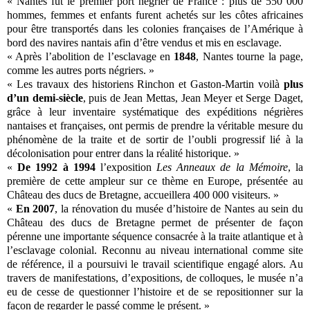
« Nantes fut le premier port négrier de France : plus de 550 000
hommes, femmes et enfants furent achetés sur les côtes africaines
pour être transportés dans les colonies françaises de l’Amérique à
bord des navires nantais afin d’être vendus et mis en esclavage.
« Après l’abolition de l’esclavage en
1848
, Nantes tourne la page,
comme les autres ports négriers. »
« Les travaux des historiens Rinchon et Gaston-Martin voilà
plus
d’un demi-siècle
, puis de Jean Mettas, Jean Meyer et Serge Daget,
grâce à leur inventaire systématique des expéditions négrières
nantaises et françaises, ont permis de prendre la véritable mesure du
phénomène de la traite et de sortir de l’oubli progressif lié à la
décolonisation pour entrer dans la réalité historique. »
«
De 1992 à 1994
l’exposition
Les Anneaux de la Mémoire
, la
première de cette ampleur sur ce thème en Europe, présentée au
Château des ducs de Bretagne, accueillera 400 000 visiteurs. »
«
En 2007
, la rénovation du musée d’histoire de Nantes au sein du
Château des ducs de Bretagne permet de présenter de façon
pérenne une importante séquence consacrée à la traite atlantique et à
l’esclavage colonial. Reconnu au niveau international comme site
de référence, il a poursuivi le travail scientifique engagé alors. Au
travers de manifestations, d’expositions, de colloques, le musée n’a
eu de cesse de questionner l’histoire et de se repositionner sur la
façon de regarder le passé comme le présent. »