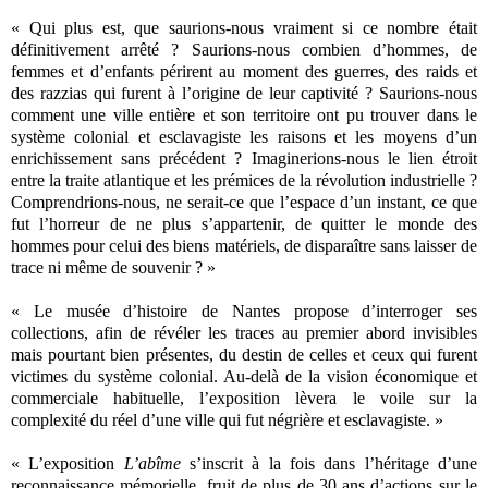
« Qui plus est, que saurions-nous vraiment si ce nombre était
définitivement arrêté ? Saurions-nous combien d’hommes, de
femmes et d’enfants périrent au moment des guerres, des raids et
des razzias qui furent à l’origine de leur captivité ? Saurions-nous
comment une ville entière et son territoire ont pu trouver dans le
système colonial et esclavagiste les raisons et les moyens d’un
enrichissement sans précédent ? Imaginerions-nous le lien étroit
entre la traite atlantique et les prémices de la révolution industrielle ?
Comprendrions-nous, ne serait-ce que l’espace d’un instant, ce que
fut l’horreur de ne plus s’appartenir, de quitter le monde des
hommes pour celui des biens matériels, de disparaître sans laisser de
trace ni même de souvenir ? »
« Le musée d’histoire de Nantes propose d’interroger ses
collections, afin de révéler les traces au premier abord invisibles
mais pourtant bien présentes, du destin de celles et ceux qui furent
victimes du système colonial. Au-delà de la vision économique et
commerciale habituelle, l’exposition lèvera le voile sur la
complexité du réel d’une ville qui fut négrière et esclavagiste. »
« L’exposition
L’abîme
s’inscrit à la fois dans l’héritage d’une
reconnaissance mémorielle, fruit de plus de 30 ans d’actions sur le