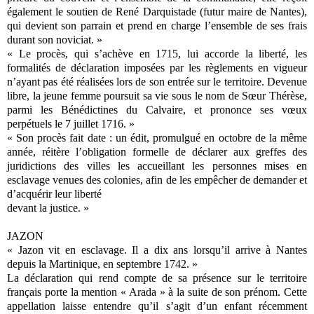
également le soutien de René Darquistade (futur maire de Nantes),
qui devient son parrain et prend en charge l’ensemble de ses frais
durant son noviciat. »
« Le procès, qui s’achève en 1715, lui accorde la liberté, les
formalités de déclaration imposées par les règlements en vigueur
n’ayant pas été réalisées lors de son entrée sur le territoire. Devenue
libre, la jeune femme poursuit sa vie sous le nom de Sœur Thérèse,
parmi les Bénédictines du Calvaire, et prononce ses vœux
perpétuels le 7 juillet 1716. »
« Son procès fait date : un édit, promulgué en octobre de la même
année, réitère l’obligation formelle de déclarer aux greffes des
juridictions des villes les accueillant les personnes mises en
esclavage venues des colonies, afin de les empêcher de demander et
d’acquérir leur liberté
devant la justice. »
JAZON
« Jazon vit en esclavage. Il a dix ans lorsqu’il arrive à Nantes
depuis la Martinique, en septembre 1742. »
La déclaration qui rend compte de sa présence sur le territoire
français porte la mention « Arada » à la suite de son prénom. Cette
appellation laisse entendre qu’il s’agit d’un enfant récemment