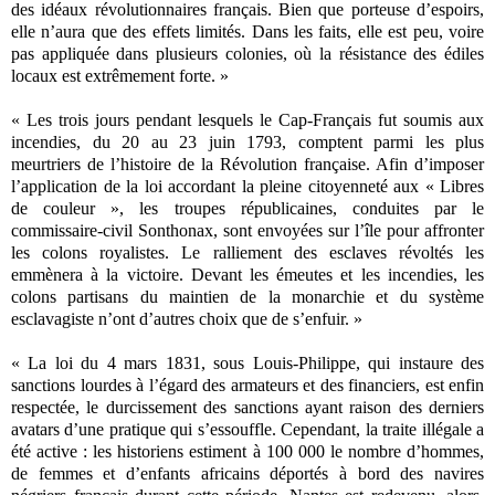
des idéaux révolutionnaires français. Bien que porteuse d’espoirs,
elle n’aura que des effets limités. Dans les faits, elle est peu, voire
pas appliquée dans plusieurs colonies, où la résistance des édiles
locaux est extrêmement forte. »
« Les trois jours pendant lesquels le Cap-Français fut soumis aux
incendies, du 20 au 23 juin 1793, comptent parmi les plus
meurtriers de l’histoire de la Révolution française. Afin d’imposer
l’application de la loi accordant la pleine citoyenneté aux « Libres
de couleur », les troupes républicaines, conduites par le
commissaire-civil Sonthonax, sont envoyées sur l’île pour affronter
les colons royalistes. Le ralliement des esclaves révoltés les
emmènera à la victoire. Devant les émeutes et les incendies, les
colons partisans du maintien de la monarchie et du système
esclavagiste n’ont d’autres choix que de s’enfuir. »
« La loi du 4 mars 1831, sous Louis-Philippe, qui instaure des
sanctions lourdes à l’égard des armateurs et des financiers, est enfin
respectée, le durcissement des sanctions ayant raison des derniers
avatars d’une pratique qui s’essouffle. Cependant, la traite illégale a
été active : les historiens estiment à 100 000 le nombre d’hommes,
de femmes et d’enfants africains déportés à bord des navires