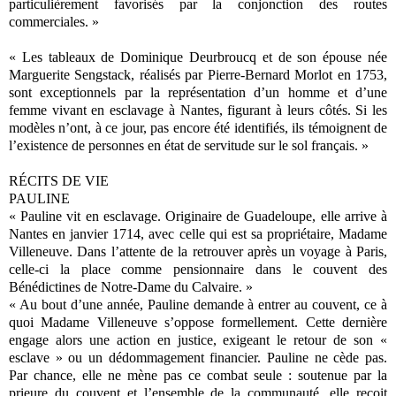
particulièrement favorisés par la conjonction des routes
commerciales. »
« Les tableaux de Dominique Deurbroucq et de son épouse née
Marguerite Sengstack, réalisés par Pierre-Bernard Morlot en 1753,
sont exceptionnels par la représentation d’un homme et d’une
femme vivant en esclavage à Nantes, figurant à leurs côtés. Si les
modèles n’ont, à ce jour, pas encore été identifiés, ils témoignent de
l’existence de personnes en état de servitude sur le sol français. »
RÉCITS DE VIE
PAULINE
« Pauline vit en esclavage. Originaire de Guadeloupe, elle arrive à
Nantes en janvier 1714, avec celle qui est sa propriétaire, Madame
Villeneuve. Dans l’attente de la retrouver après un voyage à Paris,
celle-ci la place comme pensionnaire dans le couvent des
Bénédictines de Notre-Dame du Calvaire. »
« Au bout d’une année, Pauline demande à entrer au couvent, ce à
quoi Madame Villeneuve s’oppose formellement. Cette dernière
engage alors une action en justice, exigeant le retour de son «
esclave » ou un dédommagement financier. Pauline ne cède pas.
Par chance, elle ne mène pas ce combat seule : soutenue par la
prieure du couvent et l’ensemble de la communauté, elle reçoit