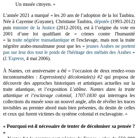
Un musée citoyen. »
L'année 2021 a marqué « les 20 ans de l’adoption de la loi Taubira.
N
ée à Cayenne (Guyane), Christiane Taubira,
députée
(1993-2012)
puis
ministre de la Justice
(2012-2016), est à l’origine du vote en
2001 d’une loi qualifiant
de « crimes contre l'humanité
»
la
traite
négrière transatlantique
et l'esclavage, mais non la traite
négrière arabo-musulmane pour que les «
jeunes Arabes ne portent
pas sur leur dos tout le poids de l'héritage des méfaits des Arabes
»
(
L’Express
,
4 mai 2006).
À Nantes, cet anniversaire a été
«
l’occasion de deux rendez-vous
incontournables :
Expression(s) décoloniale(s) #2
qui proposa de
découvrir des approches historiques et artistiques actuelles sur la
traite atlantique, et l’exposition
L’abîme. Nantes dans la traite
atlantique et l’esclavage colonial, 1707-1830
qui interrogea les
collections du musée sous un nouvel angle, afin de révéler les traces
invisibles au premier abord mais bien présentes, du destin de celles
et ceux qui furent victimes du système colonial et esclavagiste. »
« Pourquoi est-il nécessaire de tenter de décoloniser sa pensée ?
»