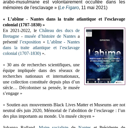
arabo-musulmane est volontairement occultée dans les
mémoires de l'esclavage » (
Le Figaro
, 11 mai 2021)
« L’abîme - Nantes dans la traite atlantique et l’esclavage
colonial (1707-1830) »
En 2021-2022, le
Château des ducs de
Bretagne
-
musée d’histoire de Nantes
a
présenté
l’exposition
«
L’abîme - Nantes
dans la traite atlantique et l’esclavage
colonial (1707-1830)
».
« 30 ans de recherches scientifiques, une
équipe impliquée dans des réseaux de
recherches nationaux et internationaux,
une collection constituée depuis plus d’un
siècle… Décoloniser sa pensée, le musée
s’engage »
« Soutien aux mouvements Black Lives Matter et Museums are not
neutral dès juin 2020, Mémorial de l’abolition de l’esclavage : l’un
des plus importants au monde. Un musée citoyen »
Johanna Rolland,
Maire socialiste
de
Nantes
et Présidente de