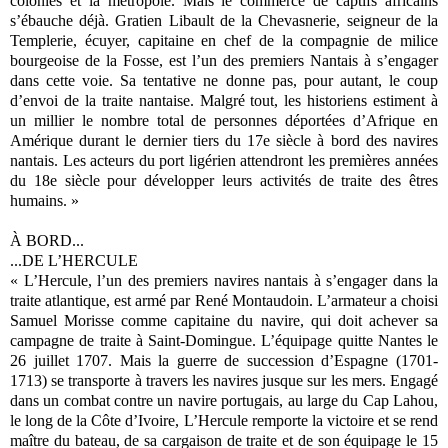
colonies et la métropole. Mais le commerce de captifs africains
s’ébauche déjà. Gratien Libault de la Chevasnerie, seigneur de la
Templerie, écuyer, capitaine en chef de la compagnie de milice
bourgeoise de la Fosse, est l’un des premiers Nantais à s’engager
dans cette voie. Sa tentative ne donne pas, pour autant, le coup
d’envoi de la traite nantaise. Malgré tout, les historiens estiment à
un millier le nombre total de personnes déportées d’Afrique en
Amérique durant le dernier tiers du 17e siècle à bord des navires
nantais. Les acteurs du port ligérien attendront les premières années
du 18e siècle pour développer leurs activités de traite des êtres
humains. »
À BORD...
...DE L’HERCULE
« L’Hercule, l’un des premiers navires nantais à s’engager dans la
traite atlantique, est armé par René Montaudoin. L’armateur a choisi
Samuel Morisse comme capitaine du navire, qui doit achever sa
campagne de traite à Saint-Domingue. L’équipage quitte Nantes le
26 juillet 1707. Mais la guerre de succession d’Espagne (1701-
1713) se transporte à travers les navires jusque sur les mers. Engagé
dans un combat contre un navire portugais, au large du Cap Lahou,
le long de la Côte d’Ivoire, L’Hercule remporte la victoire et se rend
maître du bateau, de sa cargaison de traite et de son équipage le 15