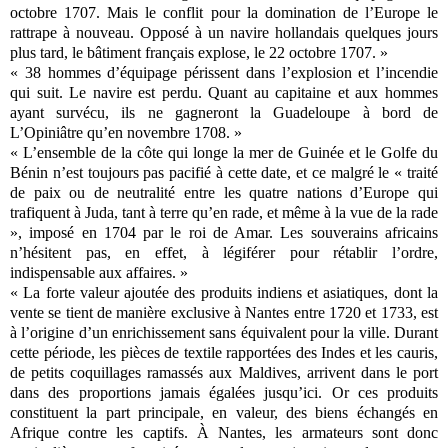
octobre 1707. Mais le conflit pour la domination de l’Europe le
rattrape à nouveau. Opposé à un navire hollandais quelques jours
plus tard, le bâtiment français explose, le 22 octobre 1707. »
« 38 hommes d’équipage périssent dans l’explosion et l’incendie
qui suit. Le navire est perdu. Quant au capitaine et aux hommes
ayant survécu, ils ne gagneront la Guadeloupe à bord de
L’Opiniâtre qu’en novembre 1708. »
« L’ensemble de la côte qui longe la mer de Guinée et le Golfe du
Bénin n’est toujours pas pacifié à cette date, et ce malgré le « traité
de paix ou de neutralité entre les quatre nations d’Europe qui
trafiquent à Juda, tant à terre qu’en rade, et même à la vue de la rade
», imposé en 1704 par le roi de Amar. Les souverains africains
n’hésitent pas, en effet, à légiférer pour rétablir l’ordre,
indispensable aux affaires. »
« La forte valeur ajoutée des produits indiens et asiatiques, dont la
vente se tient de manière exclusive à Nantes entre 1720 et 1733, est
à l’origine d’un enrichissement sans équivalent pour la ville. Durant
cette période, les pièces de textile rapportées des Indes et les cauris,
de petits coquillages ramassés aux Maldives, arrivent dans le port
dans des proportions jamais égalées jusqu’ici. Or ces produits
constituent la part principale, en valeur, des biens échangés en
Afrique contre les captifs. À Nantes, les armateurs sont donc