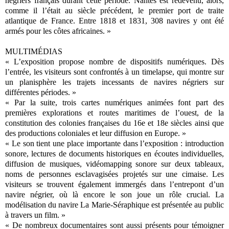
négriers français durant cette période. Nantes est redevenu, alors,
comme il l’était au siècle précédent, le premier port de traite
atlantique de France. Entre 1818 et 1831, 308 navires y ont été
armés pour les côtes africaines. »
MULTIMÉDIAS
« L’exposition propose nombre de dispositifs numériques. Dès
l’entrée, les visiteurs sont confrontés à un timelapse, qui montre sur
un planisphère les trajets incessants de navires négriers sur
différentes périodes. »
« Par la suite, trois cartes numériques animées font part des
premières explorations et routes maritimes de l’ouest, de la
constitution des colonies françaises du 16e et 18e siècles ainsi que
des productions coloniales et leur diffusion en Europe. »
« Le son tient une place importante dans l’exposition : introduction
sonore, lectures de documents historiques en écoutes individuelles,
diffusion de musiques, vidéomapping sonore sur deux tableaux,
noms de personnes esclavagisées projetés sur une cimaise. Les
visiteurs se trouvent également immergés dans l’entrepont d’un
navire négrier, où là encore le son joue un rôle crucial. La
modélisation du navire La Marie-Séraphique est présentée au public
à travers un film. »
« De nombreux documentaires sont aussi présents pour témoigner