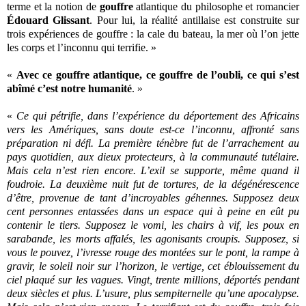
terme et la notion de
gouffre
atlantique du philosophe et romancier
Édouard Glissant
. Pour lui, la réalité antillaise est construite sur
trois expériences de gouffre : la cale du bateau, la mer où l’on jette
les corps et l’inconnu qui terrifie. »
«
Avec ce gouffre atlantique, ce gouffre de l’oubli, ce qui s’est
abîmé c’est notre humanité
. »
«
Ce qui pétrifie, dans l’expérience du déportement des Africains
vers les Amériques, sans doute est-ce l’inconnu, affronté sans
préparation ni défi. La première ténèbre fut de l’arrachement au
pays quotidien, aux dieux protecteurs, à la communauté tutélaire.
Mais cela n’est rien encore. L’exil se supporte, même quand il
foudroie. La deuxième nuit fut de tortures, de la dégénérescence
d’être, provenue de tant d’incroyables géhennes. Supposez deux
cent personnes entassées dans un espace qui à peine en eût pu
contenir le tiers. Supposez le vomi, les chairs à vif, les poux en
sarabande, les morts affalés, les agonisants croupis. Supposez, si
vous le pouvez, l’ivresse rouge des montées sur le pont, la rampe à
gravir, le soleil noir sur l’horizon, le vertige, cet éblouissement du
ciel plaqué sur les vagues. Vingt, trente millions, déportés pendant
deux siècles et plus. L’usure, plus sempiternelle qu’une apocalypse.