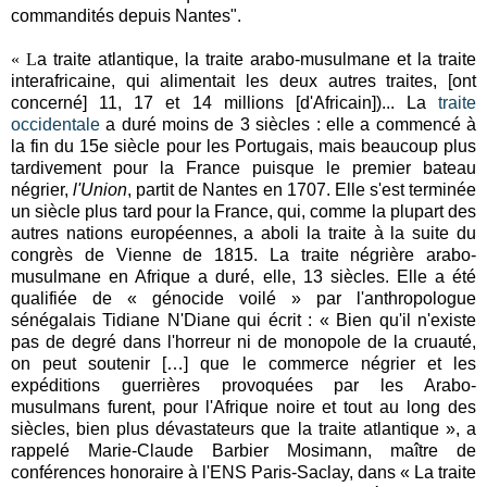
commandités depuis Nantes".
«
L
a traite atlantique, la traite arabo-musulmane et la traite
interafricaine, qui alimentait les deux autres traites, [ont
concerné] 11, 17 et 14 millions [d'Africain])... La
traite
occidentale
a duré moins de 3 siècles : elle a commencé à
la fin du 15e siècle pour les Portugais, mais beaucoup plus
tardivement pour la France puisque le premier bateau
négrier,
l'Union
, partit de Nantes en 1707. Elle s'est terminée
un siècle plus tard pour la France, qui, comme la plupart des
autres nations européennes, a aboli la traite à la suite du
congrès de Vienne de 1815. La traite négrière arabo-
musulmane en Afrique a duré, elle, 13 siècles. Elle a été
qualifiée de « génocide voilé » par l'anthropologue
sénégalais Tidiane N'Diane qui écrit : « Bien qu'il n'existe
pas de degré dans l'horreur ni de monopole de la cruauté,
on peut soutenir […] que le commerce négrier et les
expéditions guerrières provoquées par les Arabo-
musulmans furent, pour l'Afrique noire et tout au long des
siècles, bien plus dévastateurs que la traite atlantique », a
rappelé Marie-Claude Barbier Mosimann, maître de
conférences honoraire à l'ENS Paris-Saclay, dans « La traite