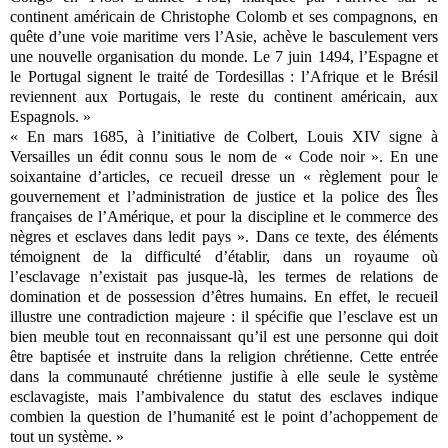
continent américain de Christophe Colomb et ses compagnons, en
quête d’une voie maritime vers l’Asie, achève le basculement vers
une nouvelle organisation du monde. Le 7 juin 1494, l’Espagne et
le Portugal signent le traité de Tordesillas : l’Afrique et le Brésil
reviennent aux Portugais, le reste du continent américain, aux
Espagnols. »
« En mars 1685, à l’initiative de Colbert, Louis XIV signe à
Versailles un édit connu sous le nom de « Code noir ». En une
soixantaine d’articles, ce recueil dresse un « règlement pour le
gouvernement et l’administration de justice et la police des Îles
françaises de l’Amérique, et pour la discipline et le commerce des
nègres et esclaves dans ledit pays ». Dans ce texte, des éléments
témoignent de la difficulté d’établir, dans un royaume où
l’esclavage n’existait pas jusque-là, les termes de relations de
domination et de possession d’êtres humains. En effet, le recueil
illustre une contradiction majeure : il spécifie que l’esclave est un
bien meuble tout en reconnaissant qu’il est une personne qui doit
être baptisée et instruite dans la religion chrétienne. Cette entrée
dans la communauté chrétienne justifie à elle seule le système
esclavagiste, mais l’ambivalence du statut des esclaves indique
combien la question de l’humanité est le point d’achoppement de
tout un système. »