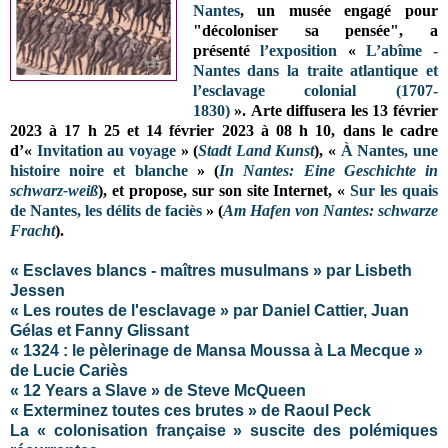
Nantes
, un musée engagé pour
"décoloniser sa pensée", a
présenté
l’exposition
«
L’abîme -
Nantes dans la traite atlantique et
l’esclavage colonial (1707-
1830)
». Arte diffusera les 13 février
2023 à 17 h 25 et 14 février 2023 à 08 h 10, dans le cadre
d’
«
Invitation au voyage
» (
Stadt Land Kunst
), «
À Nantes, une
histoire noire et blanche
» (
In Nantes: Eine Geschichte in
schwarz-weiß
), et propose
, sur son site Internet,
«
Sur les quais
de Nantes, les délits de faciès
» (
Am Hafen von Nantes: schwarze
Fracht
).
« Esclaves blancs - maîtres musulmans » par Lisbeth
Jessen
« Les routes de l'esclavage » par Daniel Cattier, Juan
Gélas et Fanny Glissant
« 1324 : le pèlerinage de Mansa Moussa à La Mecque »
de Lucie Cariès
« 12 Years a Slave » de Steve McQueen
« Exterminez toutes ces brutes » de Raoul Peck
La « colonisation française » suscite des polémiques