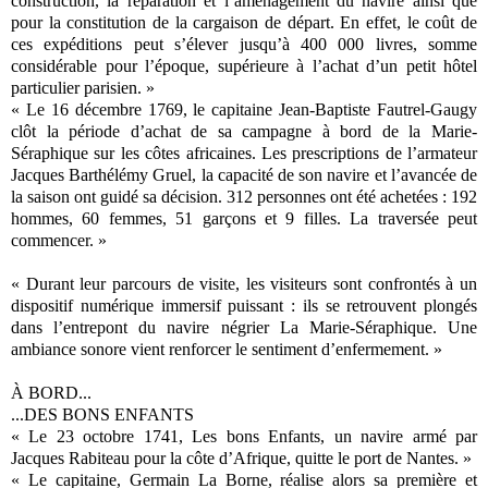
construction, la réparation et l’aménagement du navire ainsi que
pour la constitution de la cargaison de départ. En effet, le coût de
ces expéditions peut s’élever jusqu’à 400 000 livres, somme
considérable pour l’époque, supérieure à l’achat d’un petit hôtel
particulier parisien. »
« Le 16 décembre 1769, le capitaine Jean-Baptiste Fautrel-Gaugy
clôt la période d’achat de sa campagne à bord de la Marie-
Séraphique sur les côtes africaines. Les prescriptions de l’armateur
Jacques Barthélémy Gruel, la capacité de son navire et l’avancée de
la saison ont guidé sa décision. 312 personnes ont été achetées : 192
hommes, 60 femmes, 51 garçons et 9 filles. La traversée peut
commencer. »
« Durant leur parcours de visite, les visiteurs sont confrontés à un
dispositif numérique immersif puissant : ils se retrouvent plongés
dans l’entrepont du navire négrier La Marie-Séraphique. Une
ambiance sonore vient renforcer le sentiment d’enfermement. »
À BORD...
...DES BONS ENFANTS
« Le 23 octobre 1741, Les bons Enfants, un navire armé par
Jacques Rabiteau pour la côte d’Afrique, quitte le port de Nantes. »
« Le capitaine, Germain La Borne, réalise alors sa première et