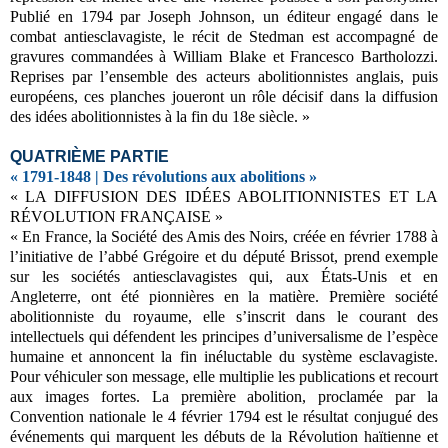
Publié en 1794 par Joseph Johnson, un éditeur engagé dans le
combat antiesclavagiste, le récit de Stedman est accompagné de
gravures commandées à William Blake et Francesco Bartholozzi.
Reprises par l’ensemble des acteurs abolitionnistes anglais, puis
européens, ces planches joueront un rôle décisif dans la diffusion
des idées abolitionnistes à la fin du 18e siècle. »
QUATRIÈME PARTIE
« 1791-1848 | Des révolutions aux abolitions »
« LA DIFFUSION DES IDÉES ABOLITIONNISTES ET LA
RÉVOLUTION FRANÇAISE »
« En France, la Société des Amis des Noirs, créée en février 1788 à
l’initiative de l’abbé Grégoire et du député Brissot, prend exemple
sur les sociétés antiesclavagistes qui, aux États-Unis et en
Angleterre, ont été pionnières en la matière. Première société
abolitionniste du royaume, elle s’inscrit dans le courant des
intellectuels qui défendent les principes d’universalisme de l’espèce
humaine et annoncent la fin inéluctable du système esclavagiste.
Pour véhiculer son message, elle multiplie les publications et recourt
aux images fortes. La première abolition, proclamée par la
Convention nationale le 4 février 1794 est le résultat conjugué des
événements qui marquent les débuts de la Révolution haïtienne et