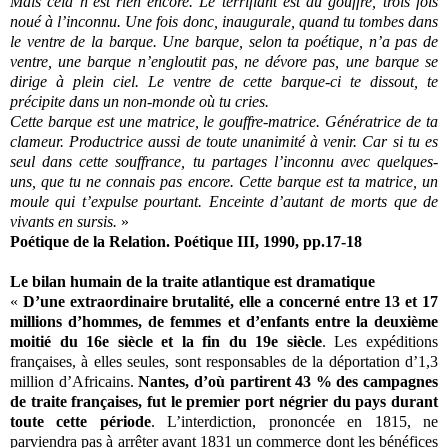
Mais cela n’est rien encore. Le terrifiant est du gouffre, trois fois
noué à l’inconnu. Une fois donc, inaugurale, quand tu tombes dans
le ventre de la barque. Une barque, selon ta poétique, n’a pas de
ventre, une barque n’engloutit pas, ne dévore pas, une barque se
dirige à plein ciel. Le ventre de cette barque-ci te dissout, te
précipite dans un non-monde où tu cries.
Cette barque est une matrice, le gouffre-matrice. Génératrice de ta
clameur. Productrice aussi de toute unanimité à venir. Car si tu es
seul dans cette souffrance, tu partages l’inconnu avec quelques-
uns, que tu ne connais pas encore. Cette barque est ta matrice, un
moule qui t’expulse pourtant. Enceinte d’autant de morts que de
vivants en sursis.
»
Poétique de la Relation. Poétique III, 1990, pp.17-18
Le bilan humain de la traite atlantique est dramatique
«
D’une extraordinaire brutalité, elle a concerné entre 13 et 17
millions d’hommes, de femmes et d’enfants entre la deuxième
moitié du 16e siècle et la fin du 19e siècle
. Les expéditions
françaises, à elles seules, sont responsables de la déportation d’1,3
million d’Africains.
Nantes, d’où partirent 43 % des campagnes
de traite françaises, fut le premier port négrier du pays durant
toute cette période
. L’interdiction, prononcée en 1815, ne
parviendra pas à arrêter avant 1831 un commerce dont les bénéfices