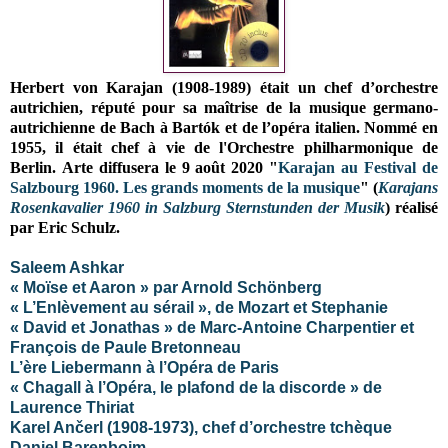
Herbert von Karajan (1908-1989) était un chef d’orchestre
autrichien, réputé pour sa maîtrise de la musique germano-
autrichienne de Bach à Bartók et de l’opéra italien. Nommé en
1955, il était chef à vie de l'Orchestre philharmonique de
Berlin. Arte diffusera le 9 août 2020 "
Karajan au Festival de
Salzbourg 1960. Les grands moments de la musique
" (
Karajans
Rosenkavalier 1960 in Salzburg Sternstunden der Musik
) réalisé
par Eric Schulz.
Saleem Ashkar
« Moïse et Aaron » par Arnold Schönberg
« L’Enlèvement au sérail », de Mozart et Stephanie
« David et Jonathas » de Marc-Antoine Charpentier et
François de Paule Bretonneau
L’ère Liebermann à l’Opéra de Paris
« Chagall à l’Opéra, le plafond de la discorde » de
Laurence Thiriat
Karel Ančerl (1908-1973), chef d’orchestre tchèque
Daniel Barenboim