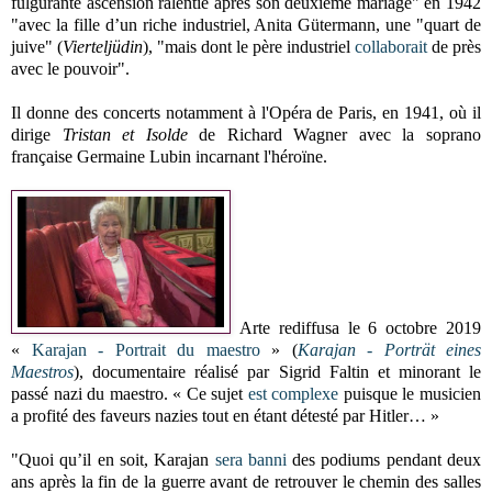
fulgurante ascension ralentie après son deuxième mariage" en 1942
"avec la fille d’un riche industriel, Anita Gütermann, une "quart de
juive" (
Vierteljüdin
), "mais dont le père industriel
collaborait
de près
avec le pouvoir".
Il donne des concerts notamment à l'Opéra de Paris, en 1941, où il
dirige
Tristan et Isolde
de Richard Wagner avec la soprano
française Germaine Lubin incarnant l'héroïne.
Arte rediffusa le 6 octobre 2019
«
Karajan - Portrait du maestro
» (
Karajan - Porträt eines
Maestros
), documentaire réalisé par Sigrid Faltin et minorant le
passé nazi du maestro. « Ce sujet
est complexe
puisque le musicien
a profité des faveurs nazies tout en étant détesté par Hitler… »
"Quoi qu’il en soit, Karajan
sera banni
des podiums pendant deux
ans après la fin de la guerre avant de retrouver le chemin des salles