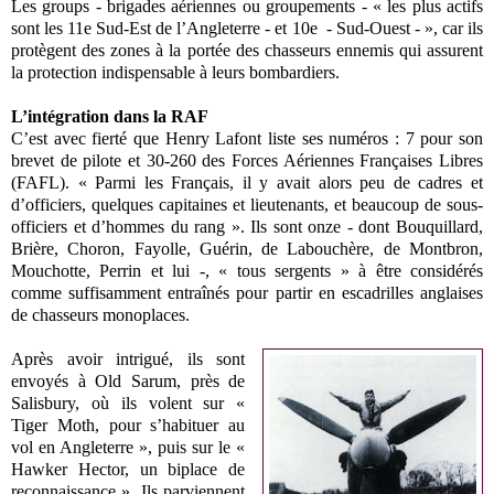
Les groups - brigades aériennes ou groupements - « les plus actifs
sont les 11e Sud-Est de l’Angleterre - et 10e - Sud-Ouest - », car ils
protègent des zones à la portée des chasseurs ennemis qui assurent
la protection indispensable à leurs bombardiers.
L’intégration dans la RAF
C’est avec fierté que Henry Lafont liste ses numéros : 7 pour son
brevet de pilote et 30-260 des Forces Aériennes Françaises Libres
(FAFL). « Parmi les Français, il y avait alors peu de cadres et
d’officiers, quelques capitaines et lieutenants, et beaucoup de sous-
officiers et d’hommes du rang ». Ils sont onze - dont Bouquillard,
Brière, Choron, Fayolle, Guérin, de Labouchère, de Montbron,
Mouchotte, Perrin et lui -, « tous sergents » à être considérés
comme suffisamment entraînés pour partir en escadrilles anglaises
de chasseurs monoplaces.
Après avoir intrigué, ils sont
envoyés à Old Sarum, près de
Salisbury, où ils volent sur «
Tiger Moth, pour s’habituer au
vol en Angleterre », puis sur le «
Hawker Hector, un biplace de
reconnaissance ». Ils parviennent