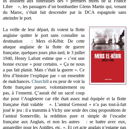
ils assistent aux funérailles des « premiers morts de la France
Libre », les passagers d’un bombardier Glenn Martin qui, venant
du Maroc, s’était fait descendre par la DCA espagnole sans
atteindre le port.
La veille de leur départ, ils voient la flotte
anglaise quitter le port sans connaître sa
destination : Mers el-Kébir. De cette
attaque anglaise de la flotte de guerre
française, quelques jours plus tard, le 3 juillet
1940, Henry Lafont estime que « c’est une
bonne excuse » pour certains. « Ça ne nous
a pas fait plaisir. Mais c’était la guerre ». Ce
féru d’histoire l’explique par « un ensemble
de malchances.
Churchill
a eu peur de voir la
flotte française passer, volontairement ou
pas, à l’ennemi. Ç’aurait été un sacré coup
dur pour l’Angleterre car elle était assez mal équipée et la flotte
française était valable ». L’amiral Gensoul « n’a pas tout-à-fait
joué le jeu : il a transmis à Vichy une seule des cinq propositions de
l’amiral Somerville, la reddition pure et simple de l’escadre
française aux Anglais, et non les autres : se battre avec eux,
appareiller pour les Antilles, etc. ». Et cet acte anglais n’entame pas