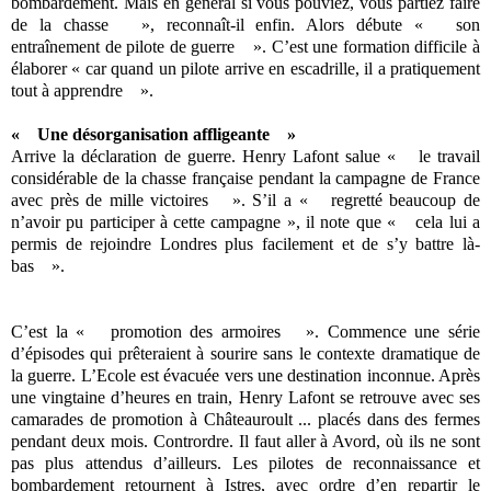
bombardement. Mais en général si vous pouviez, vous partiez faire
de la chasse », reconnaît-il enfin. Alors débute « son
entraînement de pilote de guerre ». C’est une formation difficile à
élaborer « car quand un pilote arrive en escadrille, il a pratiquement
tout à apprendre ».
« Une désorganisation affligeante »
Arrive la déclaration de guerre. Henry Lafont salue « le travail
considérable de la chasse française pendant la campagne de France
avec près de mille victoires ». S’il a « regretté beaucoup de
n’avoir pu participer à cette campagne », il note que « cela lui a
permis de rejoindre Londres plus facilement et de s’y battre là-
bas ».
C’est la « promotion des armoires ». Commence une série
d’épisodes qui prêteraient à sourire sans le contexte dramatique de
la guerre. L’Ecole est évacuée vers une destination inconnue. Après
une vingtaine d’heures en train, Henry Lafont se retrouve avec ses
camarades de promotion à Châteauroult ... placés dans des fermes
pendant deux mois. Contrordre. Il faut aller à Avord, où ils ne sont
pas plus attendus d’ailleurs. Les pilotes de reconnaissance et
bombardement retournent à Istres, avec ordre d’en repartir le