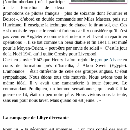
(Northumberland) où il participe
à la formation de deux
promotions de pilotes français - plus de soixante dont Fournier et
Boisot -, d’abord en double commande sur Miles Masters, puis sur
Hurricane. Il enseigne la technique de chasse, le tir au sol, etc. Ces
« six mois de repos » le rendent furieux car il « considère qu’il n’est
pas venu en Angleterre comme instructeur » et il veut « repartir en
opérations ». Il se bat comme un beau diable et fin 1941 il est muté
pour le Moyen-Orient, « peut-être par envie de soleil ». C’est le jour
de la Noël 1941 qu’il quitte Crosby pour Liverpool.
C’est en janvier 1942 que Henry Lafont rejoint le
groupe Alsace
en
cours de formation près d’Ismaïlia, à Abou Sweir (Egypte).
L’ambiance était différente de celle des groupes anglais. C’était
sympathique. Nous étions tous très motivés. Nous avions tous le
même idéal. Il y avait une camaraderie à toute épreuve. Le
commandant Pouliquen, un homme sensationnel, qui avait fait la
guerre de 14, était un peu notre père. Nous vivions sous la tente,
sans eau pour nous laver. Mais quand on est jeune... »
La campagne de Libye décevante
Pour lui, « la déception est immense : on m’a confié des vieux