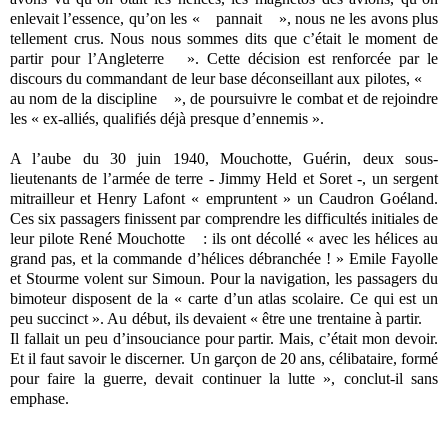
enlevait l’essence, qu’on les « pannait », nous ne les avons plus
tellement crus. Nous nous sommes dits que c’était le moment de
partir pour l’Angleterre ». Cette décision est renforcée par le
discours du commandant de leur base déconseillant aux pilotes, «
au nom de la discipline », de poursuivre le combat et de rejoindre
les « ex-alliés, qualifiés déjà presque d’ennemis ».
A l’aube du 30 juin 1940, Mouchotte, Guérin, deux sous-
lieutenants de l’armée de terre - Jimmy Held et Soret -, un sergent
mitrailleur et Henry Lafont « empruntent » un Caudron Goéland.
Ces six passagers finissent par comprendre les difficultés initiales de
leur pilote René Mouchotte : ils ont décollé « avec les hélices au
grand pas, et la commande d’hélices débranchée ! » Emile Fayolle
et Stourme volent sur Simoun. Pour la navigation, les passagers du
bimoteur disposent de la « carte d’un atlas scolaire. Ce qui est un
peu succinct ». Au début, ils devaient « être une trentaine à partir.
Il fallait un peu d’insouciance pour partir. Mais, c’était mon devoir.
Et il faut savoir le discerner. Un garçon de 20 ans, célibataire, formé
pour faire la guerre, devait continuer la lutte », conclut-il sans
emphase.