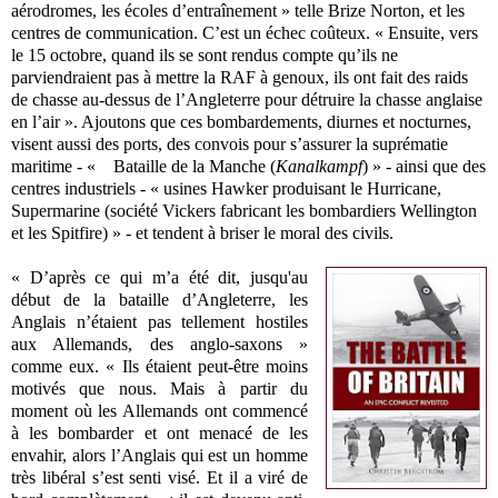
aérodromes, les écoles d’entraînement » telle Brize Norton, et les
centres de communication. C’est un échec coûteux. « Ensuite, vers
le 15 octobre, quand ils se sont rendus compte qu’ils ne
parviendraient pas à mettre la RAF à genoux, ils ont fait des raids
de chasse au-dessus de l’Angleterre pour détruire la chasse anglaise
en l’air ». Ajoutons que ces bombardements, diurnes et nocturnes,
visent aussi des ports, des convois pour s’assurer la suprématie
maritime - « Bataille de la Manche (
Kanalkampf
) » - ainsi que des
centres industriels - « usines Hawker produisant le Hurricane,
Supermarine (société Vickers fabricant les bombardiers Wellington
et les Spitfire) » - et tendent à briser le moral des civils.
« D’après ce qui m’a été dit, jusqu'au
début de la bataille d’Angleterre, les
Anglais n’étaient pas tellement hostiles
aux Allemands, des anglo-saxons »
comme eux. « Ils étaient peut-être moins
motivés que nous. Mais à partir du
moment où les Allemands ont commencé
à les bombarder et ont menacé de les
envahir, alors l’Anglais qui est un homme
très libéral s’est senti visé. Et il a viré de