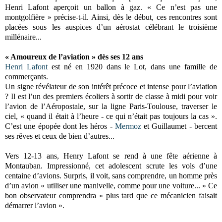
Henri Lafont aperçoit un ballon à gaz. « Ce n’est pas une
montgolfière » précise-t-il. Ainsi, dès le début, ces rencontres sont
placées sous les auspices d’un aérostat célébrant le troisième
millénaire...
« Amoureux de l’aviation » dès ses 12 ans
Henri Lafont
est né en 1920 dans le Lot, dans une famille de
commerçants.
Un signe révélateur de son intérêt précoce et intense pour l’aviation
? Il est l’un des premiers écoliers à sortir de classe à midi pour voir
l’avion de l’Aéropostale, sur la ligne Paris-Toulouse, traverser le
ciel, « quand il était à l’heure - ce qui n’était pas toujours la cas ».
C’est une épopée dont les héros -
Mermoz
et Guillaumet - bercent
ses rêves et ceux de bien d’autres...
Vers 12-13 ans, Henry Lafont se rend à une fête aérienne à
Montauban. Impressionné, cet adolescent scrute les vols d’une
centaine d’avions. Surpris, il voit, sans comprendre, un homme près
d’un avion « utiliser une manivelle, comme pour une voiture... » Ce
bon observateur comprendra « plus tard que ce mécanicien faisait
démarrer l’avion ».