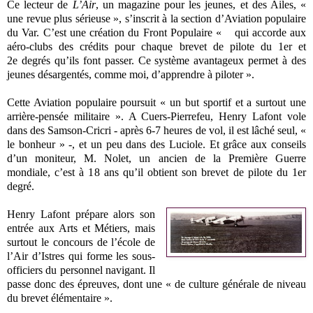
Ce lecteur de
L’Air
, un magazine pour les jeunes, et des Ailes, «
une revue plus sérieuse », s’inscrit à la section d’Aviation populaire
du Var. C’est une création du Front Populaire « qui accorde aux
aéro-clubs des crédits pour chaque brevet de pilote du 1er et
2e degrés qu’ils font passer. Ce système avantageux permet à des
jeunes désargentés, comme moi, d’apprendre à piloter ».
Cette Aviation populaire poursuit « un but sportif et a surtout une
arrière-pensée militaire ». A Cuers-Pierrefeu, Henry Lafont vole
dans des Samson-Cricri - après 6-7 heures de vol, il est lâché seul, «
le bonheur » -, et un peu dans des Luciole. Et grâce aux conseils
d’un moniteur, M. Nolet, un ancien de la Première Guerre
mondiale, c’est à 18 ans qu’il obtient son brevet de pilote du 1er
degré.
Henry Lafont prépare alors son
entrée aux Arts et Métiers, mais
surtout le concours de l’école de
l’Air d’Istres qui forme les sous-
officiers du personnel navigant. Il
passe donc des épreuves, dont une « de culture générale de niveau
du brevet élémentaire ».