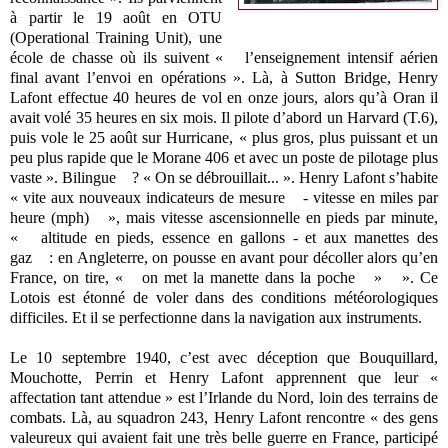
à partir le 19 août en OTU
(Operational Training Unit), une
école de chasse où ils suivent « l’enseignement intensif aérien
final avant l’envoi en opérations ». Là, à Sutton Bridge, Henry
Lafont effectue 40 heures de vol en onze jours, alors qu’à Oran il
avait volé 35 heures en six mois. Il pilote d’abord un Harvard (T.6),
puis vole le 25 août sur Hurricane, « plus gros, plus puissant et un
peu plus rapide que le Morane 406 et avec un poste de pilotage plus
vaste ». Bilingue ? « On se débrouillait... ». Henry Lafont s’habite
« vite aux nouveaux indicateurs de mesure - vitesse en miles par
heure (mph) », mais vitesse ascensionnelle en pieds par minute,
« altitude en pieds, essence en gallons - et aux manettes des
gaz : en Angleterre, on pousse en avant pour décoller alors qu’en
France, on tire, « on met la manette dans la poche » ». Ce
Lotois est étonné de voler dans des conditions météorologiques
difficiles. Et il se perfectionne dans la navigation aux instruments.
Le 10 septembre 1940, c’est avec déception que Bouquillard,
Mouchotte, Perrin et Henry Lafont apprennent que leur «
affectation tant attendue » est l’Irlande du Nord, loin des terrains de
combats. Là, au squadron 243, Henry Lafont rencontre « des gens
valeureux qui avaient fait une très belle guerre en France, participé