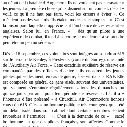
au début de la bataille d’Angleterre. Ils ne voulaient pas « cravater »
les jeunes. La première chose qu’ils disaient sur un combat, c’était «
voilà ce qu’il ne faut pas faire, voici les erreurs à éviter ». Ce
n’étaient pas des vantards. Ils étaient modestes et simples ». C’est
la raison pour laquelle il apprécie tant l’ambiance de ces escadrilles
anglaises. Selon lui, en France, « dès qu’un pilote a une
expérience de combat, il tend à se croire le meilleur et à se prendre
peut-être un peu au sérieux ».
Dès le 16 septembre, ces volontaires sont intégrés au squadron 615
sur le terrain de Kenley, à Prestwick (comté du Surrey), une unité
de l’Auxiliairy Air Force. « Cette escadrille auxiliaire de réserve est
commandée par des officiers d’active : ils encadrent les jeunes
pilotes qui se destinent, en cas de guerre, à servir dans la RAF. Elle
est composée en général de gens aisés, souvent des universitaires,
qui viennent s’entraîner régulièrement - tous les dimanches ou
quinze jours par an - pour leur période de réserve ». Là, il a «
l’honneur d’être présenté » à Churchill, Air Commodore honoris
causa du 615. C’est « un homme politique très courageux qui a été
au début isolé dans son cabinet dont certains membres étaient
favorables à l’armistice ». C’est à la demande de ce « sacré
bonhomme » que des pilotes français y sont affectés. Comme le