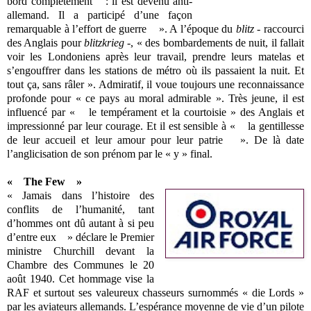
bord complètement : il est devenu anti-
allemand. Il a participé d’une façon
remarquable à l’effort de guerre ». A l’époque du
blitz
- raccourci
des Anglais pour
blitzkrieg
-, « des bombardements de nuit, il fallait
voir les Londoniens après leur travail, prendre leurs matelas et
s’engouffrer dans les stations de métro où ils passaient la nuit. Et
tout ça, sans râler ». Admiratif, il voue toujours une reconnaissance
profonde pour « ce pays au moral admirable ». Très jeune, il est
influencé par « le tempérament et la courtoisie » des Anglais et
impressionné par leur courage. Et il est sensible à « la gentillesse
de leur accueil et leur amour pour leur patrie ». De là date
l’anglicisation de son prénom par le « y » final.
« The Few »
« Jamais dans l’histoire des
conflits de l’humanité, tant
d’hommes ont dû autant à si peu
d’entre eux » déclare le Premier
ministre Churchill devant la
Chambre des Communes le 20
août 1940. Cet hommage vise la
RAF et surtout ses valeureux chasseurs surnommés « die Lords »
par les aviateurs allemands. L’espérance moyenne de vie d’un pilote