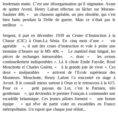
lendemain matin. C’est une désorganisation qu’il stigmatise. Avant
de quitter Avord, Henry Lafont effectue un lâcher sur Morane-
Saulnier 406, « un chasseur agréable, un peu obsolète, qui s’est
bien battu pendant la Drôle de guerre. Mais ce n’était pas le
meilleur ».
Sergent, il part en décembre 1939 au Centre d’Instruction à la
Chasse (CIC) à Oran-La Sénia. En cinq mois d’une « vie
agréable », il suit des cours d’instruction et vole à peine une
trentaine d’heures sur le MS 406. « Le matériel était fatigué, les
pièces de rechanges introuvables », donc « les avions
continuellement indisponibles ». Là il côtoie Emile Fayolle, René
Mouchotte et Charles Guérin, « à la grande joie de vivre ». Ces
deux « inséparables » arrivent de l’Ecole supérieure des
Moniteurs. Mouchotte, Henry Lafont l’a rencontré en stage à
Avord. Il le connaît mieux surtout à Oran et le retrouvera à la 615.
Pour ce « petit paysan du Lot, c’est le Parisien, très
gentleman », qui deviendra le premier Français à commander une
escadrille britannique. Ces jeunes pilotes forment « une bonne
équipe » qui rêve de partir voler en escadrilles en France
métropolitaine. Un espoir que chaque jour réduit...