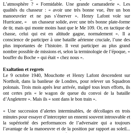
L’atmosphère ? « Formidable. Une grande camaraderie ». Les
qualités du chasseur : « avoir une très bonne vue, être un bon
manoeuvrier et ne pas s’énerver ». Henry Lafont vole sur
Hurricane, « un chasseur solide, avec une très bonne plate-forme
de tir, mais qui monte moins haut que le Me 109. Or, en tactique de
chasse, celui qui est en altitude gagne, normalement ». Il a
conscience de participer à une bataille aérienne cruciale, l’une des
plus importantes de l’histoire. Il veut participer au plus grand
nombre possible de missions et, selon la terminologie de l’époque, «
bouffer du Boche » qui était « chez nous ».
Exaltation et regrets
Le 9 octobre 1940, Mouchotte et Henry Lafont descendent sur
Northolt, dans la banlieue de Londres, pour relever un Squadron
polonais. Trois mois après leur arrivée, malgré tous leurs efforts, ils
ont certes pris « le wagon de queue du convoi de la bataille
d’Angleterre ». Mais ils « sont dans le bon train ».
« Une succession d’alertes interminables, de décollages en trois
minutes pour essayer d’intercepter un ennemi souvent introuvable et
la supériorité des performances de l’adversaire qui a toujours
l’avantage de la manoeuvre et de la position par rapport au soleil...