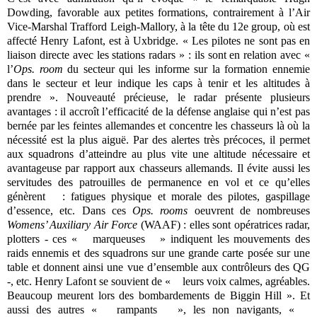
Dowding, favorable aux petites formations, contrairement à l’Air
Vice-Marshal Trafford Leigh-Mallory, à la tête du 12e group, où est
affecté Henry Lafont, est à Uxbridge. « Les pilotes ne sont pas en
liaison directe avec les stations radars » : ils sont en relation avec «
l’
Ops. room
du secteur qui les informe sur la formation ennemie
dans le secteur et leur indique les caps à tenir et les altitudes à
prendre ». Nouveauté précieuse, le radar présente plusieurs
avantages : il accroît l’efficacité de la défense anglaise qui n’est pas
bernée par les feintes allemandes et concentre les chasseurs là où la
nécessité est la plus aiguë. Par des alertes très précoces, il permet
aux squadrons d’atteindre au plus vite une altitude nécessaire et
avantageuse par rapport aux chasseurs allemands. Il évite aussi les
servitudes des patrouilles de permanence en vol et ce qu’elles
génèrent : fatigues physique et morale des pilotes, gaspillage
d’essence, etc. Dans ces
Ops. rooms
oeuvrent de nombreuses
Womens’ Auxiliary Air Force
(WAAF) : elles sont opératrices radar,
plotters - ces « marqueuses » indiquent les mouvements des
raids ennemis et des squadrons sur une grande carte posée sur une
table et donnent ainsi une vue d’ensemble aux contrôleurs des QG
-, etc. Henry Lafont se souvient de « leurs voix calmes, agréables.
Beaucoup meurent lors des bombardements de Biggin Hill ». Et
aussi des autres « rampants », les non navigants, «