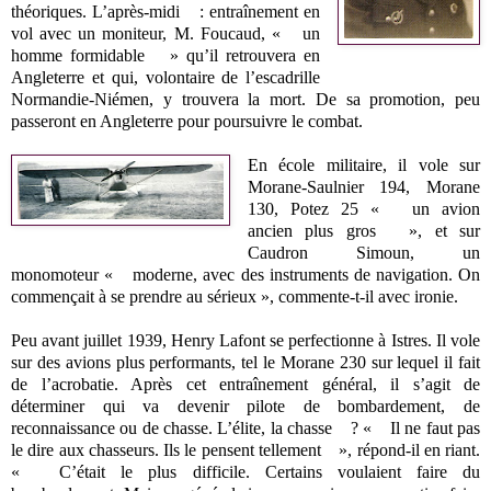
théoriques. L’après-midi : entraînement en
vol avec un moniteur, M. Foucaud, « un
homme formidable » qu’il retrouvera en
Angleterre et qui, volontaire de l’escadrille
Normandie-Niémen, y trouvera la mort. De sa promotion, peu
passeront en Angleterre pour poursuivre le combat.
En école militaire, il vole sur
Morane-Saulnier 194, Morane
130, Potez 25 « un avion
ancien plus gros », et sur
Caudron Simoun, un
monomoteur « moderne, avec des instruments de navigation. On
commençait à se prendre au sérieux », commente-t-il avec ironie.
Peu avant juillet 1939, Henry Lafont se perfectionne à Istres. Il vole
sur des avions plus performants, tel le Morane 230 sur lequel il fait
de l’acrobatie. Après cet entraînement général, il s’agit de
déterminer qui va devenir pilote de bombardement, de
reconnaissance ou de chasse. L’élite, la chasse ? « Il ne faut pas
le dire aux chasseurs. Ils le pensent tellement », répond-il en riant.
« C’était le plus difficile. Certains voulaient faire du