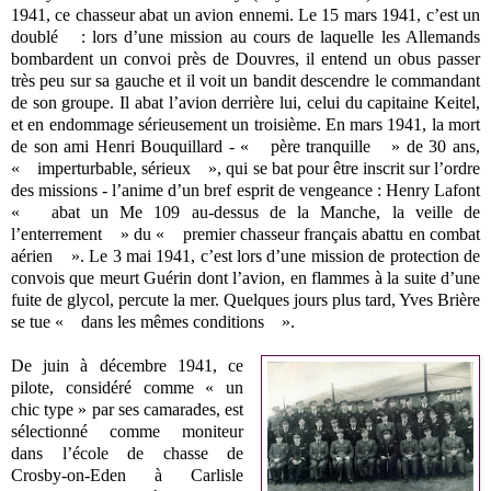
1941, ce chasseur abat un avion ennemi. Le 15 mars 1941, c’est un
doublé : lors d’une mission au cours de laquelle les Allemands
bombardent un convoi près de Douvres, il entend un obus passer
très peu sur sa gauche et il voit un bandit descendre le commandant
de son groupe. Il abat l’avion derrière lui, celui du capitaine Keitel,
et en endommage sérieusement un troisième. En mars 1941, la mort
de son ami Henri Bouquillard - « père tranquille » de 30 ans,
« imperturbable, sérieux », qui se bat pour être inscrit sur l’ordre
des missions - l’anime d’un bref esprit de vengeance : Henry Lafont
« abat un Me 109 au-dessus de la Manche, la veille de
l’enterrement » du « premier chasseur français abattu en combat
aérien ». Le 3 mai 1941, c’est lors d’une mission de protection de
convois que meurt Guérin dont l’avion, en flammes à la suite d’une
fuite de glycol, percute la mer. Quelques jours plus tard, Yves Brière
se tue « dans les mêmes conditions ».
De juin à décembre 1941, ce
pilote, considéré comme « un
chic type » par ses camarades, est
sélectionné comme moniteur
dans l’école de chasse de
Crosby-on-Eden à Carlisle