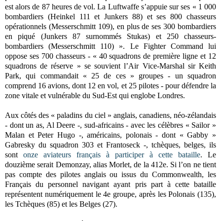
est alors de 87 heures de vol. La Luftwaffe s’appuie sur ses « 1 000
bombardiers (Heinkel 111 et Junkers 88) et ses 800 chasseurs
opérationnels (Messerschmitt 109), en plus de ses 300 bombardiers
en piqué (Junkers 87 surnommés Stukas) et 250 chasseurs-
bombardiers (Messerschmitt 110) ». Le Fighter Command lui
oppose ses 700 chasseurs - « 40 squadrons de première ligne et 12
squadrons de réserve » se souvient l’Air Vice-Marshal sir Keith
Park, qui commandait « 25 de ces » groupes - un squadron
comprend 16 avions, dont 12 en vol, et 25 pilotes - pour défendre la
zone vitale et vulnérable du Sud-Est qui englobe Londres.
Aux côtés des « paladins du ciel » anglais, canadiens, néo-zélandais
- dont un as, Al Deere -, sud-africains - avec les célèbres « Sailor »
Malan et Peter Hugo -, américains, polonais - dont « Gabby »
Gabresky du squadron 303 et Frantoseck -, tchèques, belges, ils
sont
onze aviateurs français à participer à cette bataille
. Le
douzième serait Demonzay, alias Morlet, de la 412e. Si l’on ne tient
pas compte des pilotes anglais ou issus du Commonwealth, les
Français du personnel navigant ayant pris part à cette bataille
représentent numériquement le 4e groupe, après les Polonais (135),
les Tchèques (85) et les Belges (27).