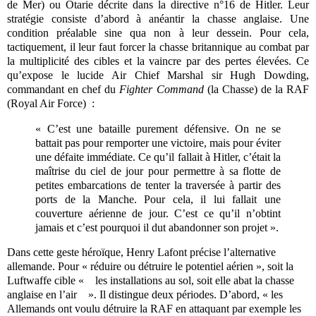
de Mer) ou Otarie décrite dans la directive n°16 de Hitler. Leur
stratégie consiste d’abord à anéantir la chasse anglaise. Une
condition préalable sine qua non à leur dessein. Pour cela,
tactiquement, il leur faut forcer la chasse britannique au combat par
la multiplicité des cibles et la vaincre par des pertes élevées. Ce
qu’expose le lucide Air Chief Marshal sir Hugh Dowding,
commandant en chef du
Fighter Command
(la Chasse) de la RAF
(Royal Air Force) :
« C’est une bataille purement défensive. On ne se
battait pas pour remporter une victoire, mais pour éviter
une défaite immédiate. Ce qu’il fallait à Hitler, c’était la
maîtrise du ciel de jour pour permettre à sa flotte de
petites embarcations de tenter la traversée à partir des
ports de la Manche. Pour cela, il lui fallait une
couverture aérienne de jour. C’est ce qu’il n’obtint
jamais et c’est pourquoi il dut abandonner son projet ».
Dans cette geste héroïque, Henry Lafont précise l’alternative
allemande. Pour « réduire ou détruire le potentiel aérien », soit la
Luftwaffe cible « les installations au sol, soit elle abat la chasse
anglaise en l’air ». Il distingue deux périodes. D’abord, « les
Allemands ont voulu détruire la RAF en attaquant par exemple les