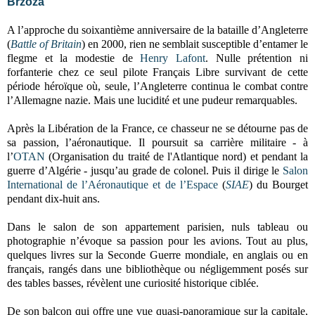
Brzoza
A l’approche du soixantième anniversaire de la bataille d’Angleterre
(
Battle of Britain
) en 2000, rien ne semblait susceptible d’entamer le
flegme et la modestie de
Henry Lafont
. Nulle prétention ni
forfanterie chez ce seul pilote Français Libre survivant de cette
période héroïque où, seule, l’Angleterre continua le combat contre
l’Allemagne nazie. Mais une lucidité et une pudeur remarquables.
Après la Libération de la France, ce chasseur ne se détourne pas de
sa passion, l’aéronautique. Il poursuit sa carrière militaire - à
l’
OTAN
(Organisation du traité de l'Atlantique nord) et pendant la
guerre d’Algérie - jusqu’au grade de colonel. Puis il dirige le
Salon
International de l’Aéronautique et de l’Espace
(
SIAE
) du Bourget
pendant dix-huit ans.
Dans le salon de son appartement parisien, nuls tableau ou
photographie n’évoque sa passion pour les avions. Tout au plus,
quelques livres sur la Seconde Guerre mondiale, en anglais ou en
français, rangés dans une bibliothèque ou négligemment posés sur
des tables basses, révèlent une curiosité historique ciblée.
De son balcon qui offre une vue quasi-panoramique sur la capitale,