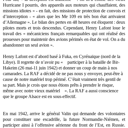
Hurricane I pourris, des appareils aux moteurs qui chauffaient, des
missions idiotes » - en fait, des missions de protection de convois et
d’interception - « alors que les Me 109 en très bon état arrivaient
d’Allemagne ». Le bilan des pertes en 48 heures est éloquent : deux
pilotes morts et trois descendus. Cependant, Henry Lafont loue le
travail des « mécaniciens français remarquables qui ont réalisé des
prouesses pour maintenir des avions périmés en état de vol. On a du
abandonner un seul avion ».
Henry Lafont est d’abord basé à Fuka, en Cyrénaïque (nord de la
Libye). Il regrette de n’avoir pu « participer à la bataille de Bir-
Hakeim (26 mai-11 juin 1942) et donner un coup de main à nos
camarades. La RAF a décidé de ne pas nous y envoyer, peut-être à
cause de notre matériel trop périmé. C’était vraiment très gentil de
sa part. Mais je crois que nous étions prêts à prendre le risque,
même avec notre vieux matériel ». La RAF a aussi conscience
que le groupe Alsace est en sous-effectif.
En mai 1942, arrive le général Valin qui demande des volontaires
pour constituer une escadrille, la future Normandie-Niémen, et
participer ainsi à l’offensive aérienne du front de l’Est, en Russie.