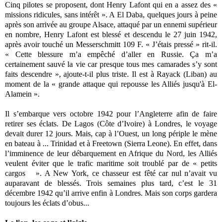
Cinq pilotes se proposent, dont Henry Lafont qui en a assez des «
missions ridicules, sans intérêt ». A El Daba, quelques jours à peine
après son arrivée au groupe Alsace, attaqué par un ennemi supérieur
en nombre, Henry Lafont est blessé et descendu le 27 juin 1942,
après avoir touché un Messerschmitt 109 F. « J’étais pressé » rit-il.
« Cette blessure m’a empêché d’aller en Russie. Ça m’a
certainement sauvé la vie car presque tous mes camarades s’y sont
faits descendre », ajoute-t-il plus triste. Il est à Rayack (Liban) au
moment de la « grande attaque qui repousse les Alliés jusqu'à El-
Alamein ».
Il s’embarque vers octobre 1942 pour l’Angleterre afin de faire
retirer ses éclats. De Lagos (Côte d’Ivoire) à Londres, le voyage
devait durer 12 jours. Mais, cap à l’Ouest, un long périple le mène
en bateau à ... Trinidad et à Freetown (Sierra Leone). En effet, dans
l’imminence de leur débarquement en Afrique du Nord, les Alliés
veulent éviter que le trafic maritime soit troublé par de « petits
cargos ». A New York, ce chasseur est fêté car nul n’avait vu
auparavant de blessés. Trois semaines plus tard, c’est le 31
décembre 1942 qu’il arrive enfin à Londres. Mais son corps gardera
toujours les éclats d’obus...