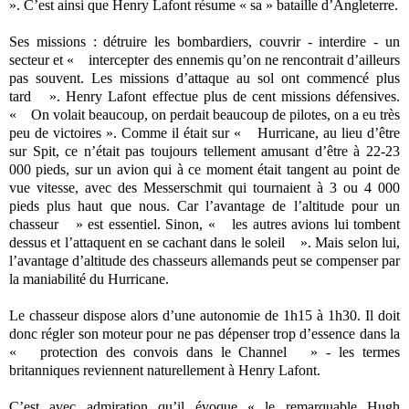
». C’est ainsi que Henry Lafont résume « sa » bataille d’Angleterre.
Ses missions : détruire les bombardiers, couvrir - interdire - un
secteur et « intercepter des ennemis qu’on ne rencontrait d’ailleurs
pas souvent. Les missions d’attaque au sol ont commencé plus
tard ». Henry Lafont effectue plus de cent missions défensives.
« On volait beaucoup, on perdait beaucoup de pilotes, on a eu très
peu de victoires ». Comme il était sur « Hurricane, au lieu d’être
sur Spit, ce n’était pas toujours tellement amusant d’être à 22-23
000 pieds, sur un avion qui à ce moment était tangent au point de
vue vitesse, avec des Messerschmit qui tournaient à 3 ou 4 000
pieds plus haut que nous. Car l’avantage de l’altitude pour un
chasseur » est essentiel. Sinon, « les autres avions lui tombent
dessus et l’attaquent en se cachant dans le soleil ». Mais selon lui,
l’avantage d’altitude des chasseurs allemands peut se compenser par
la maniabilité du Hurricane.
Le chasseur dispose alors d’une autonomie de 1h15 à 1h30. Il doit
donc régler son moteur pour ne pas dépenser trop d’essence dans la
« protection des convois dans le Channel » - les termes
britanniques reviennent naturellement à Henry Lafont.
C’est avec admiration qu’il évoque « le remarquable Hugh