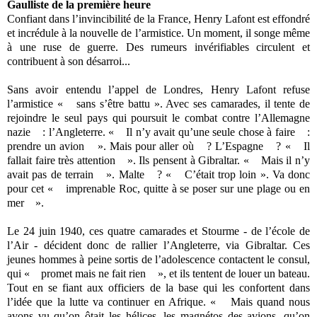
Gaulliste de la première heure
Confiant dans l’invincibilité de la France, Henry Lafont est effondré
et incrédule à la nouvelle de l’armistice. Un moment, il songe même
à une ruse de guerre. Des rumeurs invérifiables circulent et
contribuent à son désarroi...
Sans avoir entendu l’appel de Londres, Henry Lafont refuse
l’armistice « sans s’être battu ». Avec ses camarades, il tente de
rejoindre le seul pays qui poursuit le combat contre l’Allemagne
nazie : l’Angleterre. « Il n’y avait qu’une seule chose à faire :
prendre un avion ». Mais pour aller où ? L’Espagne ? « Il
fallait faire très attention ». Ils pensent à Gibraltar. « Mais il n’y
avait pas de terrain ». Malte ? « C’était trop loin ». Va donc
pour cet « imprenable Roc, quitte à se poser sur une plage ou en
mer ».
Le 24 juin 1940, ces quatre camarades et Stourme - de l’école de
l’Air - décident donc de rallier l’Angleterre, via Gibraltar. Ces
jeunes hommes à peine sortis de l’adolescence contactent le consul,
qui « promet mais ne fait rien », et ils tentent de louer un bateau.
Tout en se fiant aux officiers de la base qui les confortent dans
l’idée que la lutte va continuer en Afrique. « Mais quand nous
avons vu qu’on ôtait les hélices, les magnétos des avions, qu’on