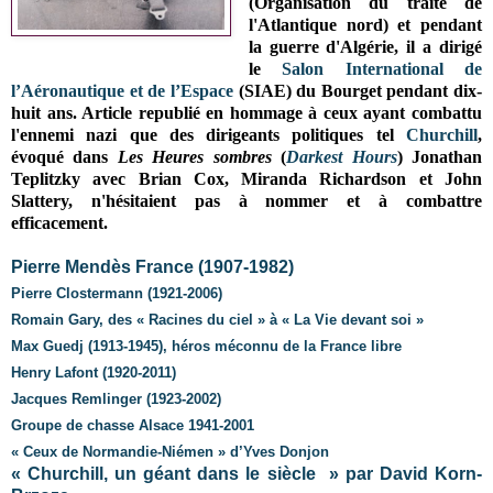
(Organisation du traité de
l'Atlantique nord) et pendant
la guerre d'Algérie, il a dirigé
le
Salon International de
l’Aéronautique et de l’Espace
(SIAE) du Bourget pendant dix-
huit ans. Article republié en hommage à ceux ayant combattu
l'ennemi nazi que des dirigeants politiques tel
Churchill
,
évoqué dans
Les Heures sombres
(
Darkest Hours
) Jonathan
Teplitzky avec Brian Cox, Miranda Richardson et John
Slattery, n'hésitaient pas à nommer et à combattre
efficacement.
Pierre Mendès France (1907-1982)
Pierre Clostermann (1921-2006)
Romain Gary, des « Racines du ciel » à «
La Vie
devant soi »
Max Guedj (1913-1945), héros méconnu de la France libre
Henry Lafont (1920-2011)
Jacques Remlinger (1923-2002)
Groupe de chasse Alsace 1941-2001
« Ceux de Normandie-Niémen » d’Yves Donjon
« Churchill, un géant dans le siècle » par David Korn-