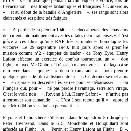
615 « s’était distingué pendant la campagne de France, lors de
l’évacuation » des troupes britanniques et françaises à Dunkerque,
« et au début de la bataille d’Angleterre », ses rangs sont alors
clairsemés et ses pilote très fatigués.
« A partir de septembre1940, les cinécaméras des chasseurs
démarrent automatiquement avec les rafales de mitrailleuses ». C’est
grâce à ces films qu’une RAF très scrupuleuse homologue les
victoires. Le 29 septembre 1940, huit jours après sa première
mission comme n°2 - équipier de leader - de Tony Eyre, Henry
Lafont effectue un exercice de combat tournoyant, un « dog
fight », avec Mc Gibbon. Il réussit à manoeuvrer « de façon à se
retrouver dans la queue » de son camarade « pour prendre
quelques pieds de film à distance de tir ». Ce dernier se met alors
« en spirale en descente très serrée pour se débarrasser » du
Français qui, pour « ne pas perdre l’avantage, serre son virage.
C’est le voile noir ». Revenu à lui, Henry Lafont « n’arrive pas
à retrouver son camarade ». C’est à son retour qu’il « apprend
que Mc Gibbon s’est tué en percutant ».
Fayolle et Labouchère s’illustrent dans le squadron 85 dirigé par
Peter Townsend. Dans le 615, Mouchotte et Bouquillard sont
affectés au Flight « A », Perrin et Henry Lafont au Flight « B ».