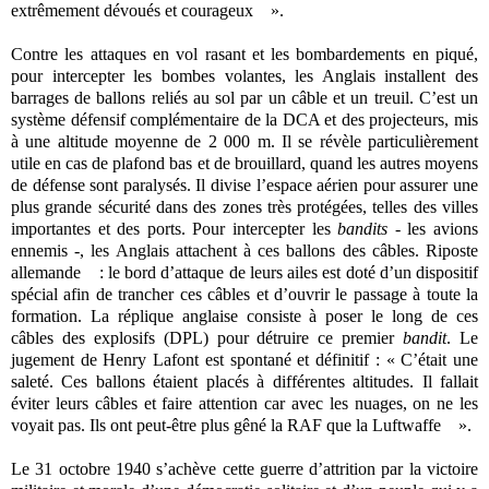
extrêmement dévoués et courageux ».
Contre les attaques en vol rasant et les bombardements en piqué,
pour intercepter les bombes volantes, les Anglais installent des
barrages de ballons reliés au sol par un câble et un treuil. C’est un
système défensif complémentaire de la DCA et des projecteurs, mis
à une altitude moyenne de 2 000 m. Il se révèle particulièrement
utile en cas de plafond bas et de brouillard, quand les autres moyens
de défense sont paralysés. Il divise l’espace aérien pour assurer une
plus grande sécurité dans des zones très protégées, telles des villes
importantes et des ports. Pour intercepter les
bandits
- les avions
ennemis -, les Anglais attachent à ces ballons des câbles. Riposte
allemande : le bord d’attaque de leurs ailes est doté d’un dispositif
spécial afin de trancher ces câbles et d’ouvrir le passage à toute la
formation. La réplique anglaise consiste à poser le long de ces
câbles des explosifs (DPL) pour détruire ce premier
bandit
. Le
jugement de Henry Lafont est spontané et définitif : « C’était une
saleté. Ces ballons étaient placés à différentes altitudes. Il fallait
éviter leurs câbles et faire attention car avec les nuages, on ne les
voyait pas. Ils ont peut-être plus gêné la RAF que la Luftwaffe ».
Le 31 octobre 1940 s’achève cette guerre d’attrition par la victoire