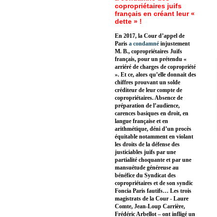
copropriétaires juifs
français en créant leur «
dette » !
En 2017, la Cour d’appel de
Paris
a condamné
injustement
M. B., copropriétaires Juifs
français, pour un prétendu «
arriéré de charges de copropriété
». Et ce, alors qu’elle donnait des
chiffres prouvant un solde
créditeur de leur compte de
copropriétaires. Absence de
préparation de l’audience,
carences basiques en droit, en
langue française et en
arithmétique, déni d’un procès
équitable notamment en violant
les droits de la défense des
justiciables juifs par une
partialité choquante et par une
mansuétude généreuse au
bénéfice du Syndicat des
copropriétaires et de son syndic
Foncia Paris fautifs… Les trois
magistrats de la Cour - Laure
Comte, Jean-Loup Carrière,
Frédéric Arbellot – ont infligé un