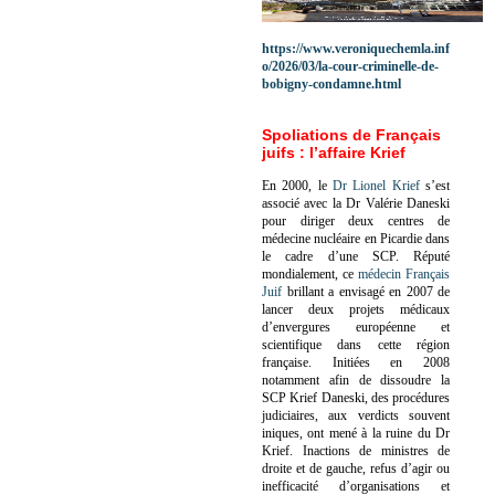
https://www.veroniquechemla.inf
o/2026/03/la-cour-criminelle-de-
bobigny-condamne.html
Spoliations de Français
juifs : l’affaire Krief
En 2000, le
Dr Lionel Krief
s’est
associé avec la Dr Valérie Daneski
pour diriger deux centres de
médecine nucléaire en Picardie dans
le cadre d’une SCP.
Réputé
mondialement, ce
médecin Français
Juif
brillant a envisagé en 2007 de
lancer deux projets médicaux
d’envergures européenne et
scientifique dans cette région
française.
Initiées en 2008
notamment afin de dissoudre la
SCP Krief Daneski, des procédures
judiciaires, aux verdicts souvent
iniques, ont mené à la ruine du Dr
Krief.
Inactions de ministres de
droite et de gauche, refus d’agir ou
inefficacité d’organisations et