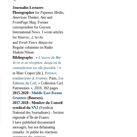
Journalist-Lecturer-
Photographer
for
Pajamas Media,
American Thinker, Ami
and
FrontPage Mag
. Former
correspondent for Guysen
International News. I wrote articles
Haaretz
L'Arche
for
,
Torah Times Magazine
and
Regular columnist on Radio
Shalom Nitsan
L’œuvre de Bat
Bibliography
:
«
Ye’or et sa réception. Jusqu’où la
contradiction est-elle possible ?
»
Femmes,
in Marc Crapez (dir.),
totalitarisme & tyrannie
. Paris,
Les
Editions du Cerf
, « Collection Cerf
Patrimoines », 2019, 392 pages
Middle East Forum
2015-2020 :
Grantees
(Bourses).
2017-2018 : Membre du Conseil
SNJ
syndical du
(Syndicat
National des Journalistes) - Section
régionale d’Île-de-France.
I have published documented
messages, but not defamating
remarks. Je publie les réactions