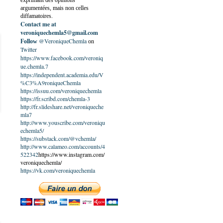
exprimant des opinions
argumentées, mais non celles
diffamatoires.
Contact me at
veroniquechemla5@gmail.com
@VeroniqueChemla
Follow
on
Twitter
https://www.facebook.com/veroniq
ue.chemla.7
https://independent.academia.edu/V
%C3%A9roniqueChemla
https://issuu.com/veroniquechemla
https://fr.scribd.com/chemla-3
http://fr.slideshare.net/veroniqueche
mla7
http://www.youscribe.com/veroniqu
echemla5/
https://substack.com/@vchemla/
http://www.calameo.com/accounts/4
522342
https://www.instagram.com/
veroniquechemla/
https://vk.com/veroniquechemla