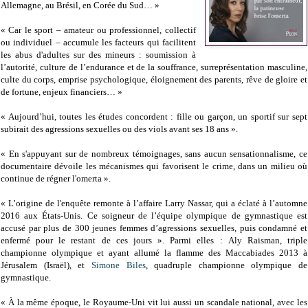
Allemagne, au Brésil, en Corée du Sud… »
« Car le sport – amateur ou professionnel, collectif
ou individuel – accumule les facteurs qui facilitent
les abus d'adultes sur des mineurs : soumission à
l’autorité, culture de l’endurance et de la souffrance, surreprésentation masculine,
culte du corps, emprise psychologique, éloignement des parents, rêve de gloire et
de fortune, enjeux financiers… »
« Aujourd’hui, toutes les études concordent : fille ou garçon, un sportif sur sept
subirait des agressions sexuelles ou des viols avant ses 18 ans ».
« En s'appuyant sur de nombreux témoignages, sans aucun sensationnalisme, ce
documentaire dévoile les mécanismes qui favorisent le crime, dans un milieu où
continue de régner l'omerta ».
« L’origine de l'enquête remonte à l’affaire Larry Nassar, qui a éclaté à l’automne
2016 aux États-Unis. Ce soigneur de l’équipe olympique de gymnastique est
accusé par plus de 300 jeunes femmes d’agressions sexuelles, puis condamné et
enfermé pour le restant de ces jours ». Parmi elles : Aly Raisman, triple
championne olympique et ayant allumé la flamme des Maccabiades 2013 à
Jérusalem (Israël), et
Simone Biles
, quadruple championne olympique de
gymnastique.
« À la même époque, le Royaume-Uni vit lui aussi un scandale national, avec les