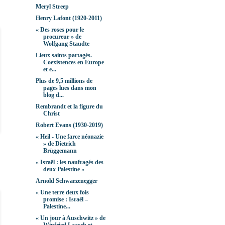
Meryl Streep
Henry Lafont (1920-2011)
« Des roses pour le
procureur » de
Wolfgang Staudte
Lieux saints partagés.
Coexistences en Europe
et e...
Plus de 9,5 millions de
pages lues dans mon
blog d...
Rembrandt et la figure du
Christ
Robert Evans (1930-2019)
« Heil - Une farce néonazie
» de Dietrich
Brüggemann
« Israël : les naufragés des
deux Palestine »
Arnold Schwarzenegger
« Une terre deux fois
promise : Israël –
Palestine...
« Un jour à Auschwitz » de