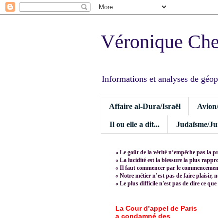
Véronique Ch
Informations et analyses de géopoli
Affaire al-Dura/Israël
Avion
Il ou elle a dit...
Judaïsme/Jui
« Le goût de la vérité n’empêche pas la p
« La lucidité est la blessure la plus rapp
« Il faut commencer par le commencement,
« Notre métier n’est pas de faire plaisir, 
« Le plus difficile n'est pas de dire ce que
La Cour d’appel de Paris
a condamné des