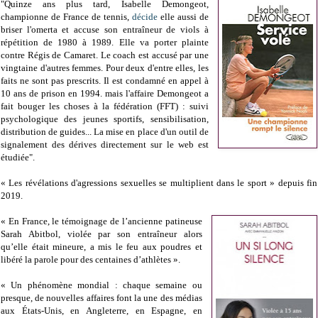
"Quinze ans plus tard, Isabelle Demongeot,
championne de France de tennis,
décide
elle aussi de
briser l'omerta et accuse son entraîneur de viols à
répétition de 1980 à 1989. Elle va porter plainte
contre Régis de Camaret. Le coach est accusé par une
vingtaine d'autres femmes. Pour deux d'entre elles, les
faits ne sont pas prescrits. Il est condamné en appel à
10 ans de prison en 1994. mais l'affaire Demongeot a
fait bouger les choses à la fédération (FFT) : suivi
psychologique des jeunes sportifs, sensibilisation,
distribution de guides... La mise en place d'un outil de
signalement des dérives directement sur le web est
étudiée".
« Les révélations d'agressions sexuelles se multiplient dans le sport » depuis fin
2019.
« En France, le témoignage de l’ancienne patineuse
Sarah Abitbol, violée par son entraîneur alors
qu’elle était mineure, a mis le feu aux poudres et
libéré la parole pour des centaines d’athlètes ».
« Un phénomène mondial : chaque semaine ou
presque, de nouvelles affaires font la une des médias
aux États-Unis, en Angleterre, en Espagne, en