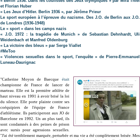
« Berlin 1936. Dans les coulisses des Jeux olympiques » par Mira Thiel
et Florian Huber
« Les Jeux d’Hitler. Berlin 1936 », par Jérôme Prieur
Le sport européen à l’épreuve du nazisme. Des J.O. de Berlin aux J.O.
de Londres (1936-1948)
Le « sport » dans les camps nazis
« J.O. 1972 : la tragédie de Munich » de Sebastian Dehnhardt, Uli
Weidenbach et Manfred Oldenburg
« La victoire des bleus » par Serge Viallet
#MeToo
« Violences sexuelles dans le sport, l'enquête » de Pierre-Emmanuel
Luneau-Daurignac
"Catherine Moyon de Baecque
était
championne de France de lancer de
marteau. Elle est la première athlète de
haut niveau en 1991 à avoir brisé la loi
du silence. Elle porte plainte contre ses
coéquipiers de l'équipe de France
d'athlétisme. Ils participeront aux JO de
Barcelone en 1992. Un an plus tard, ils
sont condamnés à des peines de prison
avec sursis pour agressions sexuelles.
"J'ai été terriblement marquée, perturbée et ma vie a été complètement brisée. Mes