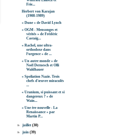
Winfried Laasch et
Frie...
Herbert von Karajan
(1908-1989)
« Dune » de David Lynch
« OGM - Mensonges et
vérités » de Frédéric
Castaig...
« Rachel, une ultra-
orthodoxe dans
l‘urgence » de ...
« Un autre monde » de
Noël Dernesch et Olli
Waldhauer
« Spoliation Nazie. Trois
chefs d'œuvre miraculés
...
« Uranium, si puissant et si
dangereux ? » de
Wain...
« Une ère nouvelle - La
Renaissance » par
Martin P...
►
juillet
(30)
►
juin
(39)