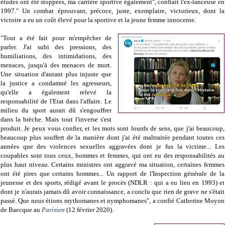
études ont été stoppées, ma carrière sportive également", confiait l'ex-lanceuse en
1997." Un combat éprouvant, précoce, juste, exemplaire, victorieux, dont la
victoire a eu un coût élevé pour la sportive et la jeune femme innocente.
"Tout a été fait pour m'empêcher de
parler. J'ai subi des pressions, des
humiliations, des intimidations, des
menaces, jusqu'à des menaces de mort.
Une situation d'autant plus injuste que
la justice a condamné les agresseurs,
qu'elle a également relevé la
responsabilité de l'Etat dans l'affaire. Le
milieu du sport aurait dû s'engouffrer
dans la brèche. Mais tout l'inverse s'est
produit. Je peux vous confier, et les mots sont lourds de sens, que j'ai beaucoup,
beaucoup plus souffert de la manière dont j'ai été maltraitée pendant toutes ces
années que des violences sexuelles aggravées dont je fus la victime... Les
coupables sont tous ceux, hommes et femmes, qui ont eu des responsabilités au
plus haut niveau. Certains ministres ont aggravé ma situation, certaines femmes
ont été pires que certains hommes... Un rapport de l'Inspection générale de la
jeunesse et des sports, rédigé avant le procès (NDLR : qui a eu lieu en 1993) et
dont je n'aurais jamais dû avoir connaissance, a conclu que rien de grave ne s'était
passé. Que nous étions mythomanes et nymphomanes", a confié Catherine Moyon
de Baecque au
Parisien
(12 février 2020).