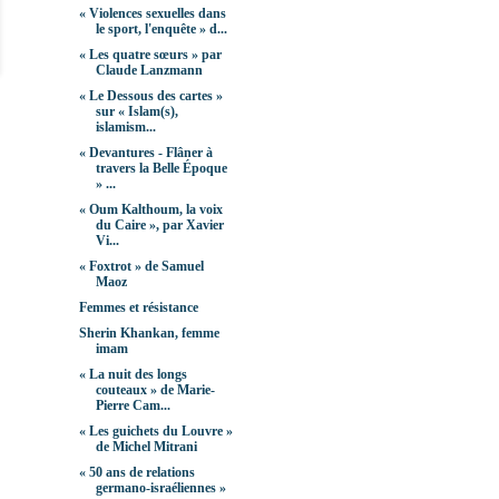
« Violences sexuelles dans
le sport, l'enquête » d...
« Les quatre sœurs » par
Claude Lanzmann
« Le Dessous des cartes »
sur « Islam(s),
islamism...
« Devantures - Flâner à
travers la Belle Époque
» ...
« Oum Kalthoum, la voix
du Caire », par Xavier
Vi...
« Foxtrot » de Samuel
Maoz
Femmes et résistance
Sherin Khankan, femme
imam
« La nuit des longs
couteaux » de Marie-
Pierre Cam...
« Les guichets du Louvre »
de Michel Mitrani
« 50 ans de relations
germano-israéliennes »