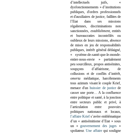
d’intellectuels juifs, «
dysfonctionnements » d’institutions
publiques, d'ordres professionnels
et d'auxiliaires de justice, faillites de
l’Etat dans ses missions
régaliennes, discriminations non
sanctionnées,
establishment
, entités
et bureaucraties incontrôlés ou
oublieux de leurs missions, absence
de mises en jeu de responsabilités
publiques, intérêt général dédaigné,
« système-de-santé-que-le-monde-
entier-nous-envie » partialement
peu sourcilleux, propos antisémites,
soupçons d’affairisme, de
collusions et de conflits d’intérêt,
omerta
médiatique, harcèlements
tous azimuts visant le couple Krief,
menace d'un
huissier de justice
de
casser une porte…
A la confluence
entre politique et santé, à la jonction
entre secteurs public et privé, à
l’articulation entre pouvoirs
politiques nationaux et locaux,
l’affaire Krief
s’avère emblématique
d’un « antisémitisme d’Etat » sous
un «
gouvernement des juges
»
spoliateur.
Une affaire
qui souligne