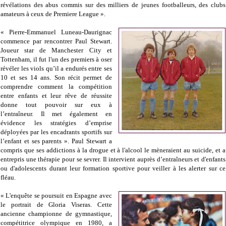
révélations des abus commis sur des milliers de jeunes footballeurs, des clubs
amateurs à ceux de Premiere League ».
« Pierre-Emmanuel Luneau-Daurignac
commence par rencontrer Paul Stewart.
Joueur star de Manchester City et
Tottenham, il fut l'un des premiers à oser
révéler les viols qu’il a endurés entre ses
10 et ses 14 ans. Son récit permet de
comprendre comment la compétition
entre enfants et leur rêve de réussite
donne tout pouvoir sur eux à
l’entraîneur. Il met également en
évidence les stratégies d’emprise
déployées par les encadrants sportifs sur
l’enfant et ses parents ». Paul Stewart a
compris que ses addictions à la drogue et à l'alcool le mèneraient au suicide, et a
entrepris une thérapie pour se sevrer. Il intervient auprès d’entraîneurs et d'enfants
ou d'adolescents durant leur formation sportive pour veiller à les alerter sur ce
fléau.
« L'enquête se poursuit en Espagne avec
le portrait de Gloria Viseras. Cette
ancienne championne de gymnastique,
compétitrice olympique en 1980, a