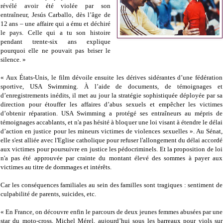
révélé avoir été violée par son
entraîneur, Jesús Carballo, dès l’âge de
12 ans – une affaire qui a ému et déchiré
le pays. Celle qui a tu son histoire
pendant trente-six ans explique
pourquoi elle ne pouvait pas briser le
silence. »
« Aux États-Unis, le film dévoile ensuite les dérives sidérantes d’une fédération
sportive, USA Swimming. À l’aide de documents, de témoignages et
d’enregistrements inédits, il met au jour la stratégie sophistiquée déployée par sa
direction pour étouffer les affaires d’abus sexuels et empêcher les victimes
d’obtenir réparation. USA Swimming a protégé ses entraîneurs au mépris de
témoignages accablants, et n'a pas hésité à bloquer une loi visant à étendre le délai
d’action en justice pour les mineurs victimes de violences sexuelles ». Au Sénat,
elle s'est alliée avec l'Eglise catholique pour refuser l'allongement du délai accordé
aux victimes pour poursuivre en justice les pédocriminels. Et la proposition de loi
n'a pas été approuvée par crainte du montant élevé des sommes à payer aux
victimes au titre de dommages et intérêts.
Car les conséquences familiales au sein des familles sont tragiques : sentiment de
culpabilité de parents, suicides, etc.
« En France, on découvre enfin le parcours de deux jeunes femmes abusées par une
star du moto-cross, Michel Mérel, aujourd’hui sous les barreaux pour viols sur