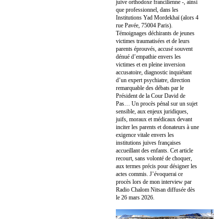
juive orthodoxe francilienne -, ainsi
que professionnel, dans les
Institutions Yad Mordekhaï (alors 4
rue Pavée, 75004 Paris).
Témoignages déchirants de jeunes
victimes traumatisées et de leurs
parents éprouvés, accusé souvent
dénué d’empathie envers les
victimes et en pleine inversion
accusatoire, diagnostic inquiétant
d’un expert psychiatre, direction
remarquable des débats par le
Président de la Cour David de
Pas… Un procès pénal sur un sujet
sensible, aux enjeux juridiques,
juifs, moraux et médicaux devant
inciter les parents et donateurs à une
exigence vitale envers les
institutions juives françaises
accueillant des enfants. Cet article
recourt, sans volonté de choquer,
aux termes précis pour désigner les
actes commis. J’évoquerai ce
procès lors de mon interview par
Radio Chalom Nitsan diffusée dès
le 26 mars 2026.