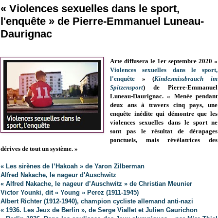
« Violences sexuelles dans le sport,
l'enquête » de Pierre-Emmanuel Luneau-
Daurignac
Arte diffusera le 1er septembre 2020 «
Violences sexuelles dans le sport,
l'enquête
» (
Kindesmissbrauch im
Spitzensport
) de Pierre-Emmanuel
Luneau-Daurignac. « Menée pendant
deux ans à travers cinq pays, une
enquête inédite qui démontre que les
violences sexuelles dans le sport ne
sont pas le résultat de dérapages
ponctuels, mais révélatrices des
dérives de tout un système. »
« Les sirènes de l’Hakoah » de Yaron Zilberman
Alfred Nakache, le nageur d'Auschwitz
« Alfred Nakache, le nageur d’Auschwitz » de Christian Meunier
Victor Younki, dit « Young » Perez (1911-1945)
Albert Richter (1912-1940), champion cycliste allemand anti-nazi
« 1936. Les Jeux de Berlin », de Serge Viallet et Julien Gaurichon