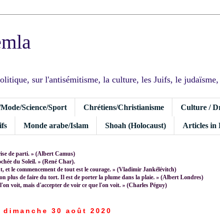
emla
tique, sur l'antisémitisme, la culture, les Juifs, le judaïsme, I
/Mode/Science/Sport
Chrétiens/Christianisme
Culture / D
fs
Monde arabe/Islam
Shoah (Holocaust)
Articles in
rise de parti. » (Albert Camus)
rochée du Soleil. » (René Char).
 et le commencement de tout est le courage. » (Vladimir Jankélévitch)
non plus de faire du tort. Il est de porter la plume dans la plaie. » (Albert Londres)
 l'on voit, mais d'accepter de voir ce que l'on voit. » (Charles Péguy)
dimanche 30 août 2020