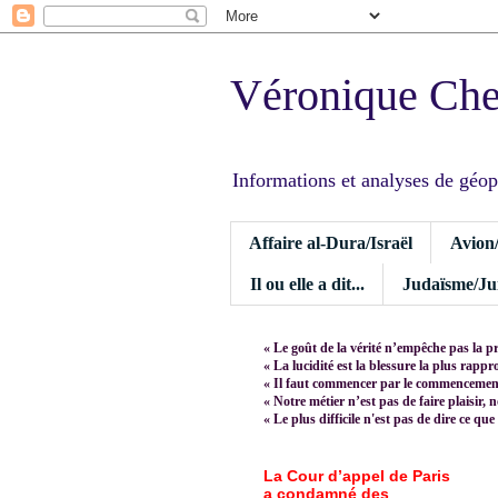
Véronique Ch
Informations et analyses de géopoli
Affaire al-Dura/Israël
Avion
Il ou elle a dit...
Judaïsme/Jui
« Le goût de la vérité n’empêche pas la p
« La lucidité est la blessure la plus rapp
« Il faut commencer par le commencement,
« Notre métier n’est pas de faire plaisir, 
« Le plus difficile n'est pas de dire ce que
La Cour d’appel de Paris
a condamné des