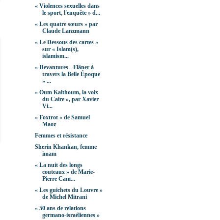
« Violences sexuelles dans
le sport, l'enquête » d...
« Les quatre sœurs » par
Claude Lanzmann
« Le Dessous des cartes »
sur « Islam(s),
islamism...
« Devantures - Flâner à
travers la Belle Époque
» ...
« Oum Kalthoum, la voix
du Caire », par Xavier
Vi...
« Foxtrot » de Samuel
Maoz
Femmes et résistance
Sherin Khankan, femme
imam
« La nuit des longs
couteaux » de Marie-
Pierre Cam...
« Les guichets du Louvre »
de Michel Mitrani
« 50 ans de relations
germano-israéliennes »