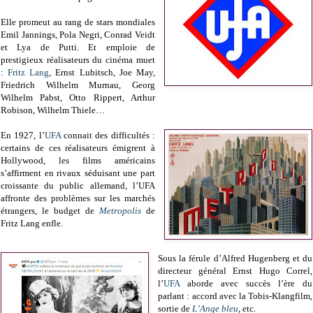
Elle promeut au rang de stars mondiales
Emil Jannings, Pola Negri, Conrad Veidt
et Lya de Putti. Et emploie de
prestigieux réalisateurs du cinéma muet
:
Fritz Lang
, Ernst Lubitsch, Joe May,
Friedrich Wilhelm Murnau, Georg
Wilhelm Pabst, Otto Rippert, Arthur
Robison, Wilhelm Thiele…
En 1927, l’
UFA
connait des difficultés :
certains de ces réalisateurs émigrent à
Hollywood, les films américains
s’affirment en rivaux séduisant une part
croissante du public allemand, l’UFA
affronte des problèmes sur les marchés
étrangers, le budget de
Metropolis
de
Fritz Lang enfle.
Sous la férule d’Alfred Hugenberg et du
directeur général Ernst Hugo Correl,
l’
UFA
aborde avec succès l’ère du
parlant : accord avec la Tobis-Klangfilm,
sortie de
L’Ange bleu
, etc.