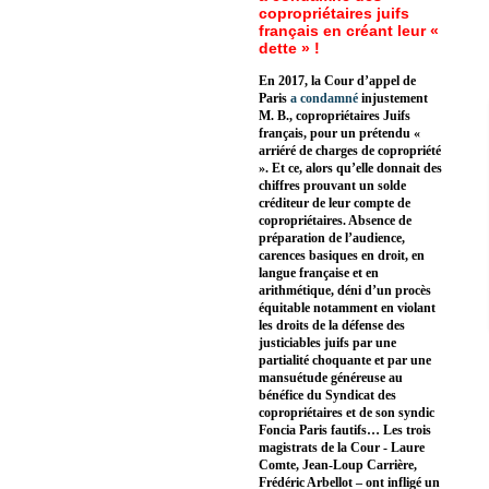
copropriétaires juifs
français en créant leur «
dette » !
En 2017, la Cour d’appel de
Paris
a condamné
injustement
M. B., copropriétaires Juifs
français, pour un prétendu «
arriéré de charges de copropriété
». Et ce, alors qu’elle donnait des
chiffres prouvant un solde
créditeur de leur compte de
copropriétaires. Absence de
préparation de l’audience,
carences basiques en droit, en
langue française et en
arithmétique, déni d’un procès
équitable notamment en violant
les droits de la défense des
justiciables juifs par une
partialité choquante et par une
mansuétude généreuse au
bénéfice du Syndicat des
copropriétaires et de son syndic
Foncia Paris fautifs… Les trois
magistrats de la Cour - Laure
Comte, Jean-Loup Carrière,
Frédéric Arbellot – ont infligé un