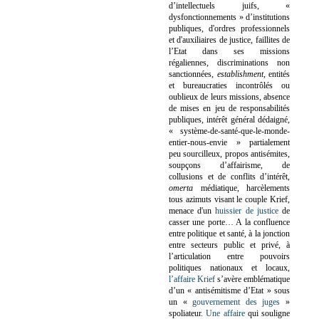
d’intellectuels juifs, «
dysfonctionnements » d’institutions
publiques, d'ordres professionnels
et d'auxiliaires de justice, faillites de
l’Etat dans ses missions
régaliennes, discriminations non
sanctionnées,
establishment
, entités
et bureaucraties incontrôlés ou
oublieux de leurs missions, absence
de mises en jeu de responsabilités
publiques, intérêt général dédaigné,
« système-de-santé-que-le-monde-
entier-nous-envie » partialement
peu sourcilleux, propos antisémites,
soupçons d’affairisme, de
collusions et de conflits d’intérêt,
omerta
médiatique, harcèlements
tous azimuts visant le couple Krief,
menace d'un
huissier de justice
de
casser une porte…
A la confluence
entre politique et santé, à la jonction
entre secteurs public et privé, à
l’articulation entre pouvoirs
politiques nationaux et locaux,
l’affaire Krief
s’avère emblématique
d’un « antisémitisme d’Etat » sous
un «
gouvernement des juges
»
spoliateur.
Une affaire
qui souligne