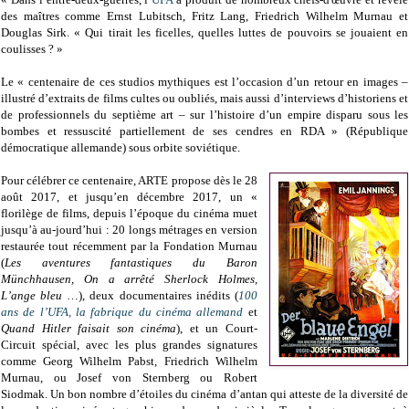
des maîtres comme Ernst Lubitsch, Fritz Lang, Friedrich Wilhelm Murnau et
Douglas Sirk. « Qui tirait les ficelles, quelles luttes de pouvoirs se jouaient en
coulisses ? »
Le « centenaire de ces studios mythiques est l’occasion d’un retour en images –
illustré d’extraits de films cultes ou oubliés, mais aussi d’interviews d’historiens et
de professionnels du septième art – sur l’histoire d’un empire disparu sous les
bombes et ressuscité partiellement de ses cendres en RDA » (République
démocratique allemande) sous orbite soviétique.
Pour célébrer ce centenaire, ARTE propose dès le 28
août 2017, et jusqu’en décembre 2017, un «
florilège de films, depuis l’époque du cinéma muet
jusqu’à au-jourd’hui : 20 longs métrages en version
restaurée tout récemment par la Fondation Murnau
(
Les aventures fantastiques du Baron
Münchhausen, On a arrêté Sherlock Holmes,
L’ange bleu
…), deux documentaires inédits (
100
ans de l’UFA, la fabrique du cinéma allemand
et
Quand Hitler faisait son cinéma
), et un Court-
Circuit spécial, avec les plus grandes signatures
comme Georg Wilhelm Pabst, Friedrich Wilhelm
Murnau, ou Josef von Sternberg ou Robert
Siodmak. Un bon nombre d’étoiles du cinéma d’antan qui atteste de la diversité de