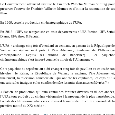
Le Gouvernement allemand institue le Friedrich-Wilhelm-Murnau-Stiftung pour
préserver l’oeuvre de Friedrich Wilhelm Murnau et d’initier la restauration de ses
films.
En 1969, cesse la production cinématographique de l’UFA.
En 2013, l’UFA est réorganisée en trois départements : UFA Fiction, UFA Serial
Drama, UFA Show & Facutal
L’UFA « a changé cinq fois d’étendard en cent ans, en passant de la République de
Weimar au régime nazi puis à l’ère Adenauer, fondateur de l'Allemagne
contemporaine. Depuis ses studios de Babelsberg , ce paquebot
cinématographique s’est imposé comme le miroir de l’Allemagne ».
Ce « paquebot du septième art a dû changer cinq fois de pavillon au cours de son
histoire : le Kaiser, la République de Weimar, le nazisme, l’ère Adenauer et,
finalement, la télévision commerciale. Qui ont été les capitaines, les caps qu’ils
ont suivis, les intrigues et les conflits derrière les nuits dansantes enfiévrées ? »
« Société de production qui aura connu des fortunes diverses au fil des années,
l’UFA a tout produit : du cinéma visionnaire à la propagande la plus nauséabonde.
La liste des films tournés dans ses studios est le miroir de l’histoire allemande de la
première moitié du XXe siècle ».
« Dans l’entre-deux-guerres, l’
UFA
a produit de nombreux chefs-d'œuvre et révélé