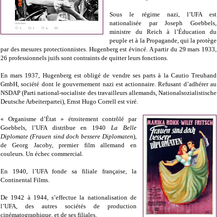
Sous le régime nazi, l’UFA est
nationalisée par Joseph Goebbels,
ministre du Reich à l’Éducation du
peuple et à la Propagande, qui la protège
par des mesures protectionnistes. Hugenberg est évincé. A partir du 29 mars 1933,
26 professionnels juifs sont contraints de quitter leurs fonctions.
En mars 1937, Hugenberg est obligé de vendre ses parts à la Cautio Treuhand
GmbH, société dont le gouvernement nazi est actionnaire. Refusant d’adhérer au
NSDAP (Parti national-socialiste des travailleurs allemands, Nationalsozialistische
Deutsche Arbeiterpartei), Ernst Hugo Correll est viré.
« Organisme d’État » étroitement contrôlé par
Goebbels, l’UFA distribue en 1940
La Belle
Diplomate (Frauen sind doch bessere Diplomaten
),
de Georg Jacoby, premier film allemand en
couleurs. Un échec commercial.
En 1940, l’UFA fonde sa filiale française, la
Continental Films.
De 1942 à 1944, s’effectue la nationalisation de
l’UFA, des autres sociétés de production
cinématographique, et de ses filiales.