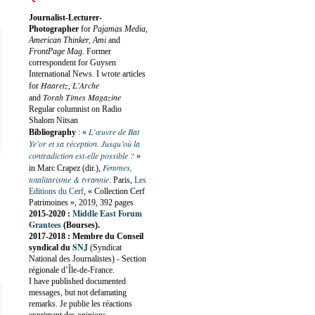
Journalist-Lecturer-
Photographer
for
Pajamas Media,
American Thinker, Ami
and
FrontPage Mag
. Former
correspondent for Guysen
International News. I wrote articles
Haaretz
L'Arche
for
,
Torah Times Magazine
and
Regular columnist on Radio
Shalom Nitsan
L’œuvre de Bat
Bibliography
:
«
Ye’or et sa réception. Jusqu’où la
contradiction est-elle possible ?
»
Femmes,
in Marc Crapez (dir.),
totalitarisme & tyrannie
. Paris,
Les
Editions du Cerf
, « Collection Cerf
Patrimoines », 2019, 392 pages
Middle East Forum
2015-2020 :
Grantees
(Bourses).
2017-2018 : Membre du Conseil
SNJ
syndical du
(Syndicat
National des Journalistes) - Section
régionale d’Île-de-France.
I have published documented
messages, but not defamating
remarks. Je publie les réactions