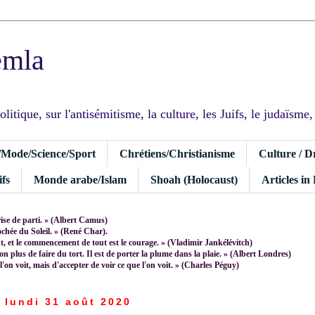
emla
tique, sur l'antisémitisme, la culture, les Juifs, le judaïsme, I
/Mode/Science/Sport
Chrétiens/Christianisme
Culture / D
fs
Monde arabe/Islam
Shoah (Holocaust)
Articles in
rise de parti. » (Albert Camus)
rochée du Soleil. » (René Char).
 et le commencement de tout est le courage. » (Vladimir Jankélévitch)
non plus de faire du tort. Il est de porter la plume dans la plaie. » (Albert Londres)
 l'on voit, mais d'accepter de voir ce que l'on voit. » (Charles Péguy)
lundi 31 août 2020