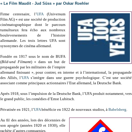
« Le Film Maudit - Jud Süss » par Oskar Roehler
Firme centenaire, l’
UFA
(Universum
Film AG) « est une société de production
cinématographique dont le parcours
tumultueux fera écho aux nombreux
bouleversements de l’histoire
allemande. Les trois lettres UFA sont
synonymes de cinéma allemand.
Fondée en 1917 sous le nom de BUFA
(
Bild-und Filmamt
) « dans un but de
propagande par les militaires de l’empire
allemand finissant », pour contrer, en interne et à l’international, la propagande
des Alliés, l’
UFA
s’intègre dans une guerre psychologique. C’est une société
associant comme principaux actionnaires l’Etat allemand, la Deutsche Bank.
Après 1918, sous l’impulsion de la Deutsche Bank, l’UFA produit notamment, vers
le grand public, les comédies d’Ernst Lubitsch.
Privatisée en 1921, l’
UFA
bénéficie en 1922 de nouveaux studios, à
Babelsberg
.
Au fil des années, lors des décennies de
son apogée (années 1920 et 1930), elle
rachète d’autres compagnies.