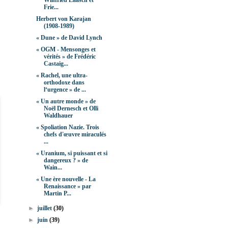
Winfried Laasch et
Frie...
Herbert von Karajan
(1908-1989)
« Dune » de David Lynch
« OGM - Mensonges et
vérités » de Frédéric
Castaig...
« Rachel, une ultra-
orthodoxe dans
l‘urgence » de ...
« Un autre monde » de
Noël Dernesch et Olli
Waldhauer
« Spoliation Nazie. Trois
chefs d'œuvre miraculés
...
« Uranium, si puissant et si
dangereux ? » de
Wain...
« Une ère nouvelle - La
Renaissance » par
Martin P...
►
juillet
(30)
►
juin
(39)