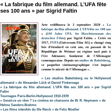
« La fabrique du film allemand. L’UFA fête
ses 100 ans » par Sigrid Faltin
Arte rediffusera le 3 septembre 2020 «
La
fabrique du film allemand. L’UFA fête ses 100 ans
» (
100 Jahre UFA. Im Maschinenraum des
deutschen Films
) par Sigrid Faltin. « Créée en
1917, l’
UFA
(Universum Film AG) a changé cinq
fois d’étendard en cent ans, en passant de la
République de Weimar au régime nazi puis à
l’ère Adenauer, fondateur de l'Allemagne
contemporaine. Depuis ses
studios de Babelsberg
,
ce paquebot cinématographique s’est imposé
comme le miroir de l’Allemagne ».
« Les studios Babelsberg ou le Hollywood
allemand » de Alexander Lück et Daniel Finkernage
« La fabrique du film allemand. L’UFA fête ses 100 ans » par Sigrid
Faltin
Tournages Paris-Berlin-Hollywood 1910-1939
« Serait-ce un rêve ? Le cinéma en chansons de W. R. Heymann » de
Helma Sanders-Brahms
« Les films interdits du IIIe Reich » de Felix Moeller