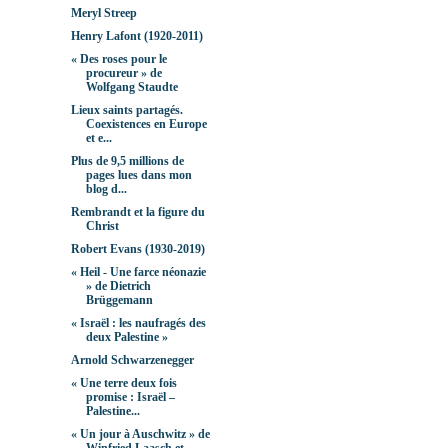
Meryl Streep
Henry Lafont (1920-2011)
« Des roses pour le
procureur » de
Wolfgang Staudte
Lieux saints partagés.
Coexistences en Europe
et e...
Plus de 9,5 millions de
pages lues dans mon
blog d...
Rembrandt et la figure du
Christ
Robert Evans (1930-2019)
« Heil - Une farce néonazie
» de Dietrich
Brüggemann
« Israël : les naufragés des
deux Palestine »
Arnold Schwarzenegger
« Une terre deux fois
promise : Israël –
Palestine...
« Un jour à Auschwitz » de