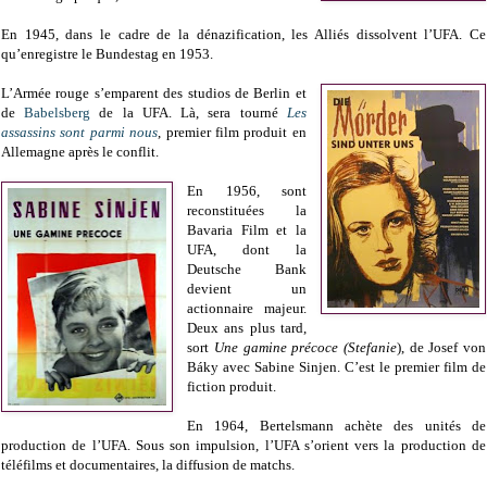
En 1945, dans le cadre de la dénazification, les Alliés dissolvent l’UFA. Ce
qu’enregistre le Bundestag en 1953.
L’Armée rouge s’emparent des studios de Berlin et
de
Babelsberg
de la UFA. Là, sera tourné
Les
assassins sont parmi nous
, premier film produit en
Allemagne après le conflit.
En 1956, sont
reconstituées la
Bavaria Film et la
UFA, dont la
Deutsche Bank
devient un
actionnaire majeur.
Deux ans plus tard,
sort
Une gamine précoce (Stefanie
), de Josef von
Báky avec Sabine Sinjen. C’est le premier film de
fiction produit.
En 1964, Bertelsmann achète des unités de
production de l’UFA. Sous son impulsion, l’UFA s’orient vers la production de
téléfilms et documentaires, la diffusion de matchs.