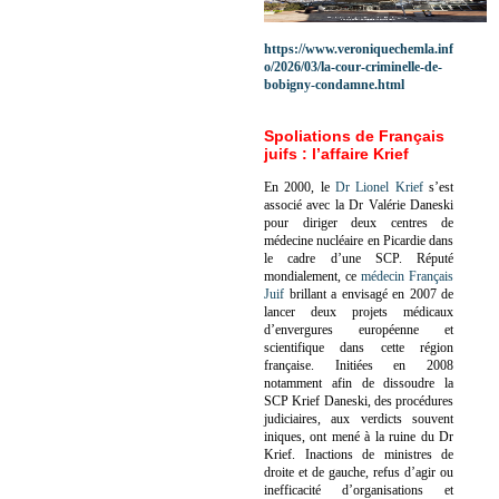
https://www.veroniquechemla.inf
o/2026/03/la-cour-criminelle-de-
bobigny-condamne.html
Spoliations de Français
juifs : l’affaire Krief
En 2000, le
Dr Lionel Krief
s’est
associé avec la Dr Valérie Daneski
pour diriger deux centres de
médecine nucléaire en Picardie dans
le cadre d’une SCP.
Réputé
mondialement, ce
médecin Français
Juif
brillant a envisagé en 2007 de
lancer deux projets médicaux
d’envergures européenne et
scientifique dans cette région
française.
Initiées en 2008
notamment afin de dissoudre la
SCP Krief Daneski, des procédures
judiciaires, aux verdicts souvent
iniques, ont mené à la ruine du Dr
Krief.
Inactions de ministres de
droite et de gauche, refus d’agir ou
inefficacité d’organisations et