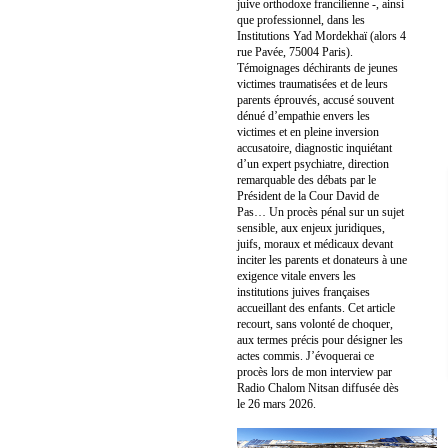
juive orthodoxe francilienne -, ainsi
que professionnel, dans les
Institutions Yad Mordekhaï (alors 4
rue Pavée, 75004 Paris).
Témoignages déchirants de jeunes
victimes traumatisées et de leurs
parents éprouvés, accusé souvent
dénué d’empathie envers les
victimes et en pleine inversion
accusatoire, diagnostic inquiétant
d’un expert psychiatre, direction
remarquable des débats par le
Président de la Cour David de
Pas… Un procès pénal sur un sujet
sensible, aux enjeux juridiques,
juifs, moraux et médicaux devant
inciter les parents et donateurs à une
exigence vitale envers les
institutions juives françaises
accueillant des enfants. Cet article
recourt, sans volonté de choquer,
aux termes précis pour désigner les
actes commis. J’évoquerai ce
procès lors de mon interview par
Radio Chalom Nitsan diffusée dès
le 26 mars 2026.