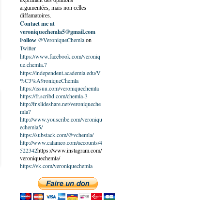
exprimant des opinions
argumentées, mais non celles
diffamatoires.
Contact me at
veroniquechemla5@gmail.com
@VeroniqueChemla
Follow
on
Twitter
https://www.facebook.com/veroniq
ue.chemla.7
https://independent.academia.edu/V
%C3%A9roniqueChemla
https://issuu.com/veroniquechemla
https://fr.scribd.com/chemla-3
http://fr.slideshare.net/veroniqueche
mla7
http://www.youscribe.com/veroniqu
echemla5/
https://substack.com/@vchemla/
http://www.calameo.com/accounts/4
522342
https://www.instagram.com/
veroniquechemla/
https://vk.com/veroniquechemla