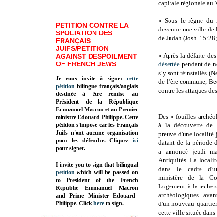
capitale régionale au 
« Sous le règne du r
PETITION CONTRE LA
devenue une ville de l
SPOLIATION DES
de Judah (Josh. 15:28;
FRANÇAIS
JUIFS/PETITION
« Après la défaite des
AGAINST DESPOILMENT
OF FRENCH JEWS
désertée
pendant de no
s’y sont réinstallés (
Je vous invite à signer
cette
de l’ère commune, Beer
pétition
bilingue français/anglais
contre les attaques de
destinée à être remise au
Président de la République
Emmanuel Macron et au Premier
Des
«
fouilles arché
ministre Edouard Philippe. Cette
pétition s'impose car les Français
à la découverte de 
Juifs n'ont aucune organisation
preuve d'une localité
pour les défendre. Cliquez
ici
datant de la période
pour signer.
a annoncé jeudi mat
Antiquités.
La localit
I invite you to sign that bilingual
dans le cadre d'un
petition
which will be passed on
ministère de la Co
to President of the French
Logement, à la recher
Republic
Emmanuel Macron
archéologiques avan
and Prime Minister
Edouard
Philippe
.
Click
here
to sign.
d'un nouveau quartier
cette ville située dans