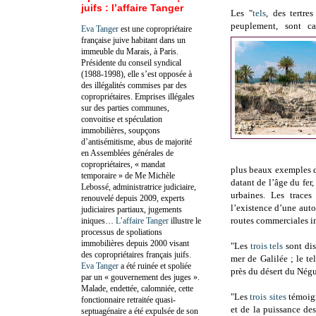
juifs : l’affaire Tanger
Les "
tels
, des tertre
peuplement, sont car
Eva Tanger
est une copropriétaire
française juive habitant dans un
immeuble du Marais, à Paris.
Présidente du conseil syndical
(1988-1998), elle s’est opposée à
des illégalités commises par des
copropriétaires. Emprises illégales
sur des parties communes,
convoitise et spéculation
immobilières, soupçons
d’antisémitisme, abus de majorité
en Assemblées générales de
copropriétaires, « mandat
plus beaux exemples d
temporaire » de Me Michèle
datant de l’âge du fer
Lebossé, administratrice judiciaire,
urbaines. Les traces
renouvelé depuis 2009, experts
l’existence d’une auto
judiciaires partiaux, jugements
routes commerciales i
iniques…
L’affaire Tanger
illustre le
processus de spoliations
immobilières depuis 2000 visant
"Les
trois tels
sont dis
des copropriétaires français juifs.
mer de Galilée ; le t
Eva Tanger
a été ruinée et spoliée
près du désert du Négu
par un « gouvernement des juges ».
Malade, endettée, calomniée, cette
"Les
trois sites
témoign
fonctionnaire retraitée quasi-
et de la puissance des
septuagénaire a été expulsée de son