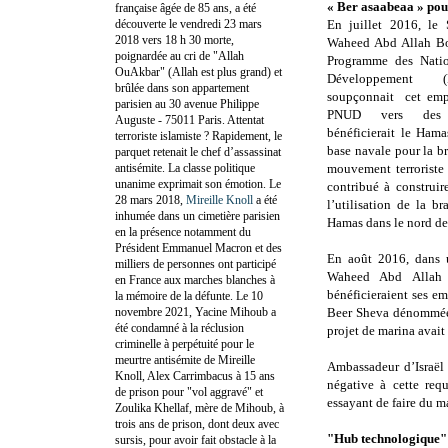
« Ber asaabeaa » po
française âgée de 85 ans, a été
découverte le vendredi 23 mars
En juillet 2016, le 
2018 vers 18 h 30 morte,
Waheed Abd Allah Bo
poignardée au cri de "Allah
Programme des Natio
OuAkbar" (Allah est plus grand) et
Développement (
brûlée dans son appartement
soupçonnait cet empl
parisien au 30 avenue Philippe
PNUD vers des 
Auguste - 75011 Paris. Attentat
bénéficierait le Ham
terroriste islamiste ? Rapidement, le
base navale pour la b
parquet retenait le chef d’assassinat
antisémite. La classe politique
mouvement terroriste
unanime exprimait son émotion. Le
contribué à construi
28 mars 2018,
Mireille Knoll
a été
l’utilisation de la b
inhumée dans un cimetière parisien
Hamas dans le nord de
en la présence notamment du
Président Emmanuel Macron et des
En août 2016, dans u
milliers de personnes ont participé
Waheed Abd Allah 
en France aux marches blanches à
bénéficieraient ses em
la mémoire de la défunte. Le 10
novembre 2021, Yacine Mihoub a
Beer Sheva dénommée 
été condamné à la réclusion
projet de marina avait 
criminelle à perpétuité pour le
meurtre antisémite de Mireille
Ambassadeur d’Israël
Knoll, Alex Carrimbacus à 15 ans
négative à cette req
de prison pour "vol aggravé" et
essayant de faire du m
Zoulika Khellaf, mère de Mihoub, à
trois ans de prison, dont deux avec
"Hub technologique"
sursis, pour avoir fait obstacle à la