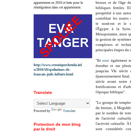
bronze et de l'âge du
appartement en 2016 et lutte pour la
réintégration dans cet appartement.
bibliques fertiles. E
prospérité à une autor
contrôlait les routes
le nord-est et le s
l'Égypte à la Syrie
Mésopotamie, ainsi qu
la gestion de système
complexes et techn
principales étapes du
"Ils
sont
également re
http://www.veroniquechemla.inf
étendue et sur plusi
o/2016/10/spoliations-de-
jusqu'au VIe siècle a
francais-juifs-laffaire.html
épanouissement final, 
siècle avant notre 
fortifications et d'u
l'époque biblique".
Translate
"Le groupe de temples
du bronze, à Megidd
Powered by
Translate
par le nombre de temp
de l'activité cultuel
l'activité cultuelle. À
Protection de mon blog
par le droit
sont considérés co