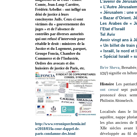
L'avenir de Jérusa
Comte, Jean-Loup Carrière,
« L’Autre Jérusale
Frédéric Arbellot – ont infligé un
« Jérusalem : une v
déni de justice à leurs
« Bazar d’Orient. J
concitoyens Juifs. Ceux-ci sont
Les Arabes de « Jé
victimes du « gouvernement des
l’Etat d’Israël
juges » et de l’absence de
contrôles par diverses autorités
Tel Aviv
qui ont refusé d’intervenir pour
Avoir vingt ans à J
rétablir le droit : ministres de la
« Un billet de train
Justice et du Logement, parquet,
« Israël, le nord et 
Groupe Foncia, Chambre du
« Spécial Israël » s
Commerce et de l’Industrie,
Ordres des avocats et des
Be'er Sheva
, Bersabée,
huissiers de justice de Paris, etc.
שֶׁבַע) signifie en h
Histoire
Les patriarc
ont creusé
sept puit
prononcé deux serm
Philistin Abimelech.
Localisés dans le li
aquifère, nappe phréat
les plus anciens de 
http://www.veroniquechemla.inf
XIIe siècles avant 
o/2018/03/la-cour-dappel-de-
développée au fil de
paris-condamne-des.html