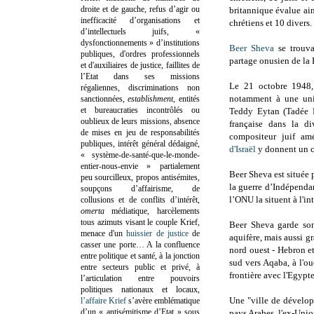
droite et de gauche, refus d’agir ou
britannique évalue ai
inefficacité d’organisations et
chrétiens et 10 divers.
d’intellectuels juifs, «
dysfonctionnements » d’institutions
Beer Sheva
se trouva
publiques, d'ordres professionnels
partage onusien de la 
et d'auxiliaires de justice, faillites de
l’Etat dans ses missions
Le 21 octobre 1948, 
régaliennes, discriminations non
notamment à une uni
sanctionnées,
establishment
, entités
et bureaucraties incontrôlés ou
Teddy Eytan (Tadée D
oublieux de leurs missions, absence
française dans la di
de mises en jeu de responsabilités
compositeur juif am
publiques, intérêt général dédaigné,
d'Israël
y donnent un co
« système-de-santé-que-le-monde-
entier-nous-envie » partialement
Beer Sheva est située 
peu sourcilleux, propos antisémites,
la guerre d’Indépenda
soupçons d’affairisme, de
l’ONU la situent à l'in
collusions et de conflits d’intérêt,
omerta
médiatique, harcèlements
tous azimuts visant le couple Krief,
Beer Sheva garde son
menace d'un
huissier de justice
de
aquifère, mais aussi gr
casser une porte…
A la confluence
nord ouest - Hebron et 
entre politique et santé, à la jonction
sud vers Aqaba, à l'ou
entre secteurs public et privé, à
frontière avec l'Egypte
l’articulation entre pouvoirs
politiques nationaux et locaux,
Une "ville de développ
l’affaire Krief
s’avère emblématique
d’un « antisémitisme d’Etat » sous
pays Arabes, l'ex-Unio