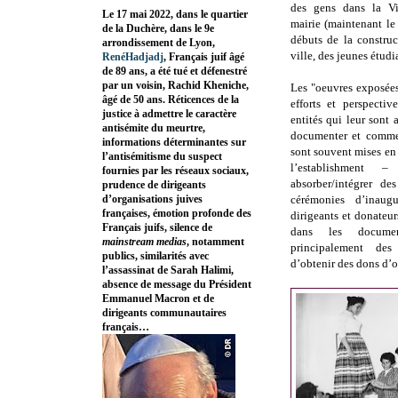
des gens dans la Vi
Le 17 mai 2022, dans le quartier
mairie (maintenant l
de la Duchère, dans le 9e
débuts de la construc
arrondissement de Lyon,
ville, des jeunes étudi
RenéHadjadj
, Français juif âgé
de 89 ans, a été tué et défenestré
par un voisin, Rachid Kheniche,
Les "oeuvres exposées 
âgé de 50 ans. Réticences de la
efforts et perspectiv
justice à admettre le caractère
entités qui leur sont 
antisémite du meurtre,
documenter et commen
informations déterminantes sur
sont souvent mises en
l’antisémitisme du suspect
l’establishment –
fournies par les réseaux sociaux,
absorber/intégrer de
prudence de dirigeants
d’organisations juives
cérémonies d’inaugu
françaises, émotion profonde des
dirigeants et donateur
Français juifs, silence de
dans les documen
mainstream medias
, notamment
principalement de
publics, similarités avec
d’obtenir des dons d’o
l’assassinat de Sarah Halimi,
absence de message du Président
Emmanuel Macron et de
dirigeants communautaires
français…