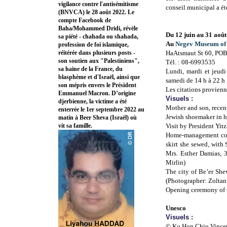
vigilance contre l'antisémitisme
conseil municipal a ét
(BNVCA) le 28 août 2022. Le
compte Facebook de
Baha/Mohammed Dridi, révèle
Du 12 juin au 31 aoû
sa piété - chahada ou shahada,
Au
Negev Museum of 
profession de foi islamique,
réitérée dans plusieurs posts -
HaAtsmaut St 60, POB
son soutien aux "Palestiniens",
Tél. : 08-6993535
sa haine de la France, du
Lundi, mardi et jeud
blasphème et d'Israël, ainsi que
samedi de 14 h à 22 h
son mépris envers le Président
Les citations provien
Emmanuel Macron. D’origine
Visuels :
djerbienne, la victime a été
Mother and son, recen
enterrée le 1er septembre 2022 au
Jewish shoemaker in 
matin à Beer Sheva (Israël) où
vit sa famille.
Visit by President Yit
Home-management cours
skirt she sewed, with
Mrs. Esther Damias, 
Mirlin)
The city of Be’er She
(Photographer: Zoltan
Opening ceremony of t
Unesco
Visuels :
© Ko Hon Chiu Vince