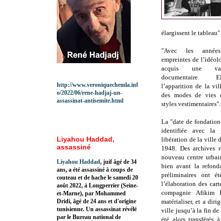
élargissent le tableau"
"Avec les années
empreintes de l’idéol
acquis une vale
documentaire. El
http://www.veroniquechemla.inf
l’apparition de la vil
o/2022/06/rene-hadjaj-un-
des modes de vies e
assassinat-antisemite.html
styles vestimentaires".
La "date de fondation
identifiée avec la 
Liyahou Haddad,
libération de la ville
assassiné
1948. Des archives r
nouveau centre urbai
Liyahou Haddad
, juif âgé de 34
bien avant la refonda
ans, a été assassiné à coups de
préliminaires ont é
couteau et de hache le samedi 20
l’élaboration des cart
août 2022, à Longperrier (Seine-
compagnie Afikim 
et-Marne), par Mohammed
Dridi, âgé de 24 ans et d'origine
matérialiser, et a diri
tunisienne. Un assassinat révélé
ville jusqu’à la fin d
par le Bureau national de
été alors transférés 