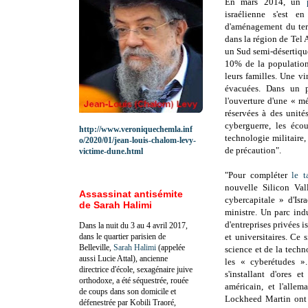
En mars 2014, un
israélienne s'est 
d'aménagement du terr
dans la région de Tel
un Sud semi-désertique
10% de la populatio
leurs familles. Une vi
évacuées. Dans un p
l'ouverture d'une « m
réservées à des unités
cyberguerre, les éco
http://www.veroniquechemla.inf
technologie militaire, 
o/2020/01/jean-louis-chalom-levy-
de précaution".
victime-dune.html
"Pour compléter
le t
nouvelle Silicon Val
Assassinat antisémite
cybercapitale » d'Isr
de Sarah Halimi
ministre. Un parc indu
d'entreprises privées i
Dans la nuit du 3 au 4 avril 2017,
dans le quartier parisien de
et universitaires.
Ce s
Belleville,
Sarah Halimi
(appelée
science et de la tech
aussi Lucie Attal), ancienne
les « cyberétudes ».
directrice d'école, sexagénaire juive
s'installant d'ores 
orthodoxe, a été séquestrée, rouée
américain, et l'all
de coups dans son domicile et
Lockheed Martin ont 
défenestrée par Kobili Traoré,