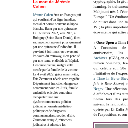
cryptographie, la géo
La mort de Jérémie
Cohen
learning, le traiteme
Mahjoubi très à l’éco
Jérémie Cohen
était un Français juif
Europe.” “Un étudiant s
qui souffrait d'un léger handicap
de puiser dans une m
mental et portait souvent sa kippa
JVP, la plus important
blanche. Battu par une quinzaine.
écosystème qui attire d
Le 16 février 2022, vers 20 h, à
Bobigny (Seine-Saint-Denis), il est
sauvagement agressé physiquement
« Once Upon a Time i
par une quinzaine d'individus. Il
A l’occasion de
parvient à fuir, mais en traversant
anniversaire, le
les voies du tramway, il est percuté
Archives
(CZA), en co
par une rame, et décède à l'hôpital.
Steven Spielberg Jew
L'enquête piétine, malgré celle
qui célèbre son 50e 
menée par la famille de la victime.
l’initiative de l’expo
Le 4 avril 2022, grâce à ses twitts,
a Time in Be’er She
Eric Zemmour révèle cette tragédie.
Département francilien dangereux
fois à Beer Sheva
) 
notamment pour les Juifs, famille
Negev
. Une sélection
endeuillée et isolée contrainte
d’affiches et films retr
d'enquêter face aux
Sheva lors des pre
dysfonctionnements politico-
suivant la refondation
judiciaires, omerta médiatico-
opérée par Dr Dalia 
politique et de dirigeants
de l'exposition, et son
communautaires, soutien d'Eric
Zemmour critiqué, réticences
judiciaires à admettre les