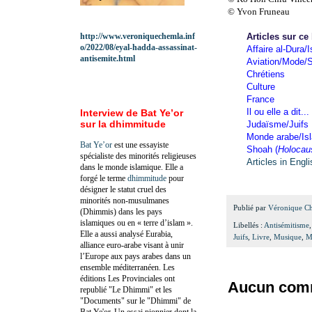
© Yvon Fruneau
http://www.veroniquechemla.inf
Articles sur ce
o/2022/08/eyal-hadda-assassinat-
Affaire al-Dura/I
antisemite.html
Aviation/Mode/S
Chrétiens
Culture
France
Il ou elle a dit...
Interview de Bat Ye’or
sur la dhimmitude
Judaïsme/Juifs
Monde arabe/Is
Bat Ye’or
est une essayiste
Shoah (
Holocau
spécialiste des minorités religieuses
Articles in Engl
dans le monde islamique. Elle a
forgé le terme
dhimmitude
pour
désigner le statut cruel des
minorités non-musulmanes
Publié par
Véronique C
(Dhimmis) dans les pays
islamiques ou en « terre d’islam ».
Libellés :
Antisémitisme
Elle a aussi analysé Eurabia,
Juifs
,
Livre
,
Musique
,
M
alliance euro-arabe visant à unir
l’Europe aux pays arabes dans un
ensemble méditerranéen. Les
éditions Les Provinciales ont
Aucun comm
republié "Le Dhimmi" et les
"Documents" sur le "Dhimmi" de
Bat Ye'or. Un essai pionnier dont la