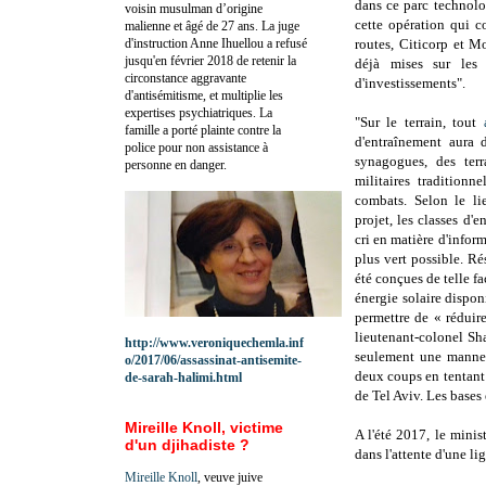
dans ce parc technolo
voisin musulman d’origine
cette opération qui c
malienne et âgé de 27 ans. La juge
d'instruction Anne Ihuellou a refusé
routes, Citicorp et M
jusqu'en février 2018 de retenir la
déjà mises sur les 
circonstance aggravante
d'investissements".
d'antisémitisme, et multiplie les
expertises psychiatriques. La
"Sur le terrain, tout
famille a porté plainte contre la
d'entraînement aura 
police pour non assistance à
synagogues, des terr
personne en danger.
militaires traditionn
combats. Selon le li
projet, les classes d'
cri en matière d'inform
plus vert possible. Rés
été conçues de telle f
énergie solaire dispon
permettre de « réduire
lieutenant-colonel Sh
http://www.veroniquechemla.inf
seulement une manne 
o/2017/06/assassinat-antisemite-
deux coups en tentant 
de-sarah-halimi.html
de Tel Aviv. Les bases 
Mireille Knoll, victime
A l'été 2017, le mini
d'un djihadiste ?
dans l'attente d'une li
Mireille Knoll
, veuve juive