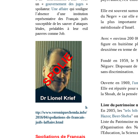
un «
gouvernement des juges
»
spoliateur.
Une affaire
qui souligne
Elle est souvent surn
l’absence d’une institution
du Negev » car elle e
représentative des Français juifs
la plus importante
susceptible de les sauver d’attaques
méridionale d’Israël.
létales, préalables à leur exil
pauvres comme Job.
Avec « environ 200 00
figure en huitième p
deuxième en terme de t
Fondé en 1959, le S
Néguev. Disposant de p
sans discrimination.
Ouverte en 1969,
l'u
Elle est réputée pour 
la Shoah, de la pensée 
Liste du patrimoine 
h
En 2005, les "
t
els bi
ttp://www.veroniquechemla.info/
Hazor, Beer-Sheba
" on
2016/04/spoliations-de-francais-
Liste du Patrimoine m
juifs-laffaire.html
(Organisation des N
l'Education, la Science
Spoliations de Français