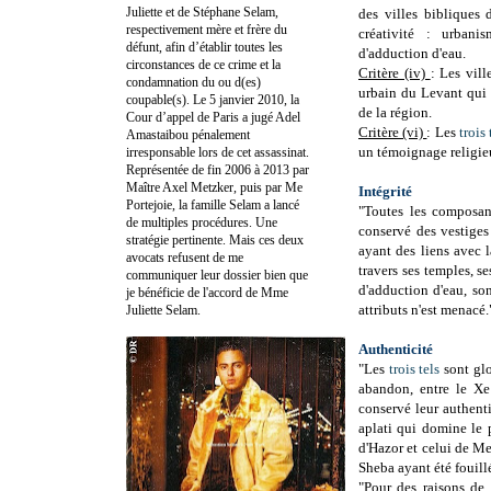
Juliette et de Stéphane Selam,
des villes bibliques 
respectivement mère et frère du
créativité : urbanis
défunt, afin d’établir toutes les
d'adduction d'eau.
circonstances de ce crime et la
Critère (iv)
: Les vil
condamnation du ou d(es)
urbain du Levant qui a
coupable(s). Le 5 janvier 2010, la
de la région.
Cour d’appel de Paris a jugé Adel
Critère (vi)
: Les
trois 
Amastaibou pénalement
un témoignage religieu
irresponsable lors de cet assassinat.
Représentée de fin 2006 à 2013 par
Maître Axel Metzker, puis par Me
Intégrité
Portejoie, la famille Selam a lancé
"Toutes les composa
de multiples procédures. Une
conservé des vestiges 
stratégie pertinente. Mais ces deux
ayant des liens avec 
avocats refusent de me
travers ses temples, se
communiquer leur dossier bien que
d'adduction d'eau, so
je bénéficie de l'accord de Mme
attributs n'est menacé.
Juliette Selam.
Authenticité
"Les
trois tels
sont glo
abandon, entre le Xe 
conservé leur authenti
aplati qui domine le 
d'Hazor et celui de Me
Sheba ayant été fouill
"Pour des raisons de 