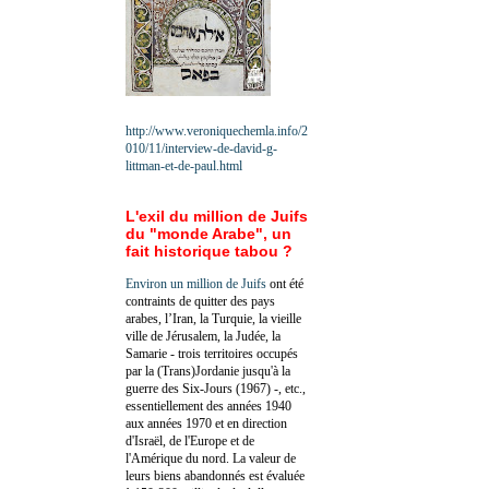
http://www.veroniquechemla.info/2
010/11/interview-de-david-g-
littman-et-de-paul.html
L'exil du million de Juifs
du "monde Arabe", un
fait historique tabou ?
Environ un million de Juifs
ont été
contraints de quitter des pays
arabes, l’Iran, la Turquie, la vieille
ville de Jérusalem, la Judée, la
Samarie - trois territoires occupés
par la (Trans)Jordanie jusqu'à la
guerre des Six-Jours (1967) -, etc.,
essentiellement des années 1940
aux années 1970 et en direction
d'Israël, de l'Europe et de
l'Amérique du nord. La valeur de
leurs biens abandonnés est évaluée