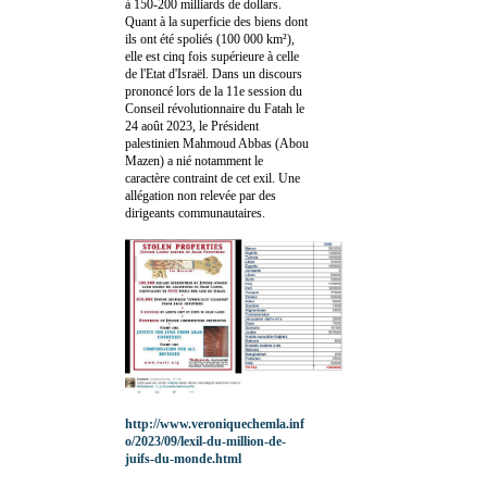
à 150-200 milliards de dollars.
Quant à la superficie des biens dont
ils ont été spoliés (100 000 km²),
elle est cinq fois supérieure à celle
de l'Etat d'Israël. Dans un discours
prononcé lors de la 11e session du
Conseil révolutionnaire du Fatah le
24 août 2023, le Président
palestinien Mahmoud Abbas (Abou
Mazen) a nié notamment le
caractère contraint de cet exil. Une
allégation non relevée par des
dirigeants communautaires.
http://www.veroniquechemla.inf
o/2023/09/lexil-du-million-de-
juifs-du-monde.html