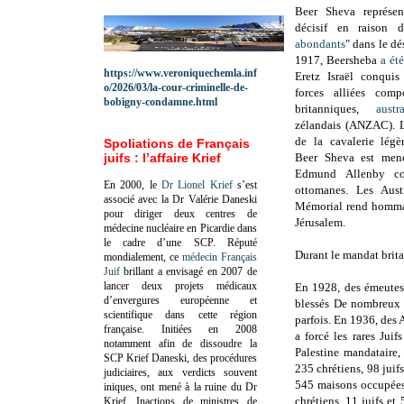
Beer Sheva représen
décisif en raison 
abondants
" dans le dé
1917, Beersheba
a été
https://www.veroniquechemla.inf
Eretz Israël conquis
o/2026/03/la-cour-criminelle-de-
forces alliées co
bobigny-condamne.html
britanniques,
austr
zélandais (ANZAC). L
de la cavalerie légè
Spoliations de Français
juifs : l’affaire Krief
Beer Sheva est mené
Edmund Allenby con
En 2000, le
Dr Lionel Krief
s’est
ottomanes. Les Aust
associé avec la Dr Valérie Daneski
Mémorial rend hommage
pour diriger deux centres de
Jérusalem.
médecine nucléaire en Picardie dans
le cadre d’une SCP.
Réputé
Durant le mandat brita
mondialement, ce
médecin Français
Juif
brillant a envisagé en 2007 de
lancer deux projets médicaux
En 1928, des émeutes 
d’envergures européenne et
blessés De nombreux J
scientifique dans cette région
parfois. En 1936, des 
française.
Initiées en 2008
a forcé les rares Jui
notamment afin de dissoudre la
Palestine mandataire
SCP Krief Daneski, des procédures
235 chrétiens, 98 jui
judiciaires, aux verdicts souvent
545 maisons occupées
iniques, ont mené à la ruine du Dr
chrétiens, 11 juifs et
Krief.
Inactions de ministres de