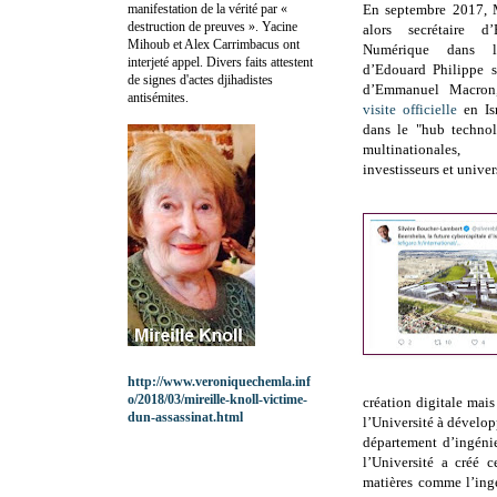
manifestation de la vérité par «
En septembre 2017, 
destruction de preuves ». Yacine
alors secrétaire d
Mihoub et Alex Carrimbacus ont
Numérique dans l
interjeté appel. Divers faits attestent
d’Edouard Philippe s
de signes d'actes djihadistes
d’Emmanuel Macron
antisémites.
visite officielle
en Isr
dans le "hub technol
multinationales
investisseurs et univers
http://www.veroniquechemla.inf
o/2018/03/mireille-knoll-victime-
création digitale mai
dun-assassinat.html
l’Université à dévelo
département d’ingénie
l’Université a créé c
matières comme l’ingé