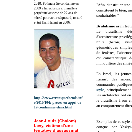
2010.
Fofana a été c
ondamné en
"Afin d'instituer un
2009 à la réclusion criminelle à
constituent le bien, u
perpétuité assortie de 22 ans de
souhaitables."
sûreté pour avoir séquestré, torturé
et tué Ilan Halimi en 2006.
Brutalisme architect
Le brutalisme dé
d'architecture privilé
bruts (béton) visi
géométriques simples
de fenêtres, l'absenc
est caractéristique 
immobilière des anné
En Israël, les jeune
Karmi), des sabras
commandes publiques
style
, principalemen
les architectes ont eu
http://www.veroniquechemla.inf
le brutalisme à son e
o/2010/10/le-proces-en-appel-de-
au comportement direc
19-condamnes-dans.html
Jean-Louis (Chalom)
Exemples de ce style 
Levy, victime d’une
conçue par Yasky/A
tentative d’assassinat