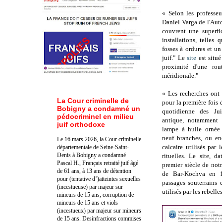
«
Selon les professe
Daniel Varga de l'Auto
couvrent une superfi
installations, telles
fosses à ordures et u
juif."
Le
site
est situ
proximité d'une ro
méridionale."
«
Les recherches ont 
La Cour criminelle de
pour la première fois d
Bobigny a condamné un
quotidienne des Jui
pédocriminel en milieu
antique, notamment 
juif orthodoxe
lampe à huile ornée
neuf branches, ou en
Le 16 mars 2026, la Cour criminelle
calcaire utilisés par l
départementale de Seine-Saint-
Denis à Bobigny a condamné
rituelles.
Le site, d
Pascal H., Français retraité juif âgé
premier siècle de not
de 61 ans, à 13 ans de détention
de Bar-Kochva en 1
pour (tentative d’)atteintes sexuelles
passages souterrains 
(incestueuse) par majeur sur
utilisés par les rebelles
mineurs de 15 ans, corruption de
mineurs de 15 ans et viols
(incestueux) par majeur sur mineurs
de 15 ans. Des
infractions commises