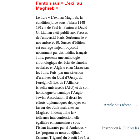
Fenton sur « L’exil au
Maghreb »
Le livre « L’exil au Maghreb, la
condition juive sous l’islam 1148-
1912 » de Paul B. Fenton et David
G. Littman a été publié aux Presses
de l'université Paris-Sorbonne le 9
novembre 2010. Succès d'édition,
cet ouvrage majeur, boycotté
notamment par des médias français
Juifs, présente une anthologie
chronologique de récits de témoins
oculaires en Algérie et au Maroc sur
les Juifs. Puis, par une sélection
d’archives du Quai d’Orsay, du
Foreign Office, de l’Alliance
israélite universelle (AIU) et de son
homologue britannique l’Anglo-
Jewish Association, il décrit les
efforts diplomatiques déployés en
Article plus récent
faveur des Juifs maltraités au
Maghreb. Il démythifie la «
tolérance interconfessionnelle
égalitaire et harmonieuse sous
l’islam incarnée par al-Andalous ».
Inscription à :
Publier le
Le "pogrom au nom du djihad"
(Shmuel Trigano) du 5 août 1934, à