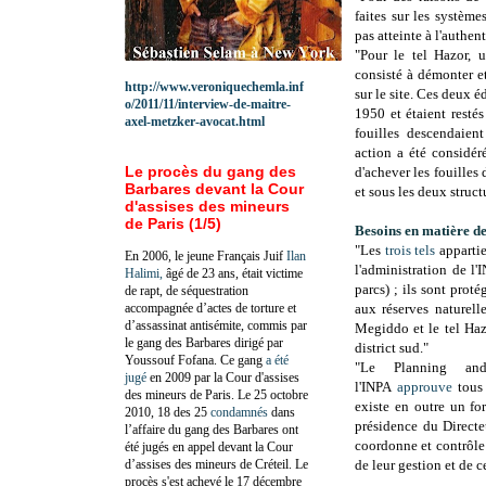
faites sur les système
pas atteinte à l'authen
"Pour le tel Hazor,
consisté à démonter et
http://www.veroniquechemla.inf
sur le site. Ces deux é
o/2011/11/interview-de-maitre-
1950 et étaient resté
axel-metzker-avocat.html
fouilles descendaien
action a été considér
Le procès du gang des
d'achever les fouilles 
Barbares devant la Cour
et sous les deux struct
d'assises des mineurs
de Paris (1/5)
Besoins en matière de
"Les
trois tels
appartie
En 2006, le jeune Français Juif
Ilan
l'administration de l'
Halimi,
âgé de 23 ans, était victime
parcs) ; ils sont prot
de rapt, de séquestration
accompagnée d’actes de torture et
aux réserves naturell
d’assassinat antisémite, commis par
Megiddo et le tel Haz
le gang des Barbares dirigé par
district sud."
Youssouf Fofana. Ce gang
a été
"Le Planning an
jugé
en 2009 par la Cour d'assises
l'INPA
approuve
tous 
des mineurs de Paris. Le 25 octobre
existe en outre un fo
2010, 18 des 25
condamnés
dans
présidence du Directe
l’affaire du gang des Barbares ont
coordonne et contrôle l
été jugés en appel devant la Cour
d’assises des mineurs de Créteil. Le
de leur gestion et de ce
procès s'est achevé le 17 décembre