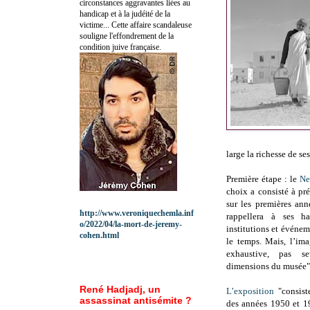
circonstances aggravantes liées au
handicap et à la judéité de la
victime... Cette affaire scandaleuse
souligne l'effondrement de la
condition juive française.
large la richesse de se
Première étape : le
Ne
choix a consisté à pré
sur les premières an
http://www.veroniquechemla.inf
rappellera à ses ha
o/2022/04/la-mort-de-jeremy-
institutions et événem
cohen.html
le temps. Mais, l’ima
exhaustive, pas s
dimensions du musée"
René Hadjadj, un
L’exposition
"consist
assassinat antisémite ?
des années 1950 et 1