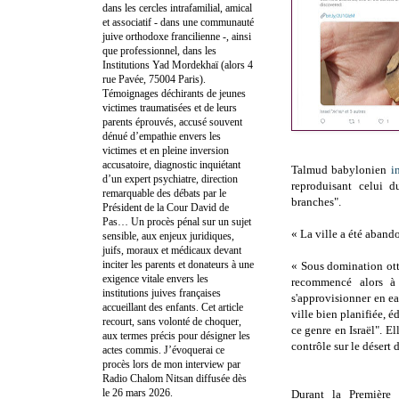
dans les cercles intrafamilial, amical
et associatif - dans une communauté
juive orthodoxe francilienne -, ainsi
que professionnel, dans les
Institutions Yad Mordekhaï (alors 4
rue Pavée, 75004 Paris).
Témoignages déchirants de jeunes
victimes traumatisées et de leurs
parents éprouvés, accusé souvent
dénué d’empathie envers les
victimes et en pleine inversion
accusatoire, diagnostic inquiétant
Talmud babylonien
i
d’un expert psychiatre, direction
reproduisant celui 
remarquable des débats par le
branches".
Président de la Cour David de
Pas… Un procès pénal sur un sujet
« La ville a été aband
sensible, aux enjeux juridiques,
juifs, moraux et médicaux devant
inciter les parents et donateurs à une
« Sous domination ot
exigence vitale envers les
recommencé alors à 
institutions juives françaises
s'approvisionner en e
accueillant des enfants. Cet article
ville bien planifiée, é
recourt, sans volonté de choquer,
ce genre en Israël". E
aux termes précis pour désigner les
contrôle sur le désert
actes commis. J’évoquerai ce
procès lors de mon interview par
Radio Chalom Nitsan diffusée dès
le 26 mars 2026.
Durant la Première 