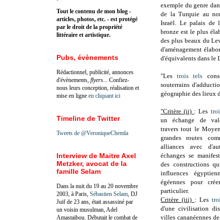
exemple du genre dans
Tout le contenu de mon blog -
de la Turquie au no
articles, photos, etc. - est protégé
Israël. Le palais de 
par le droit de la propriété
bronze est le plus élab
littéraire et artistique.
des plus beaux du Leva
d'aménagement élabor
Pubs, évènements
d'équivalents dans le 
Rédactionnel, publicité, annonces
"Les
trois tels
conse
d'évènements,
flyers
... Confiez-
souterrains d'adducti
nous leurs conception, réalisation et
géographie des lieux d
mise en ligne
en cliquant ici
"Critère (ii)
: Les
troi
Timeline de Twitter
un échange de val
travers tout le Moye
Tweets de @VeroniqueChemla
grandes routes com
alliances avec d'au
Interview de Maitre Axel
échanges se manifest
Metzker, avocat de la
des constructions qu
famille Selam
influences égyptien
égéennes pour crée
Dans la nuit du 19 au 20 novembre
particulier.
2003, à Paris,
Sébastien Selam
, DJ
Critère (iii)
: Les
tro
Juif de 23 ans, était assassiné par
d'une civilisation di
un voisin musulman, Adel
villes cananéennes de
Amastaibou. Débutait le combat de