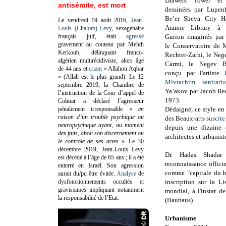
Drawers Tower et
antisémite, est mort
dessinées par Lupen
Be’er Sheva City H
Le vendredi 19 août 2016,
Jean-
Aranne Library à l
Louis (Chalom) Levy
, sexagénaire
français juif, était
agressé
Gurion imaginés par 
gravement au couteau par Mehdi
le Conservatoire de 
Kerkoub, délinquant franco-
Rechter-Zarhi, le Ne
algérien multirécidiviste, alors âgé
Carmi, le Negev B
de 44 ans et
criant
« Allahou Aqbar
conçu par l'artiste
» (Allah est le plus grand). Le 12
Mivtachim sanitari
septembre 2019, la Chambre de
Ya’akov par Jacob Rech
l’instruction de la Cour d’appel de
1973.
Colmar a déclaré l’agresseur
pénalement irresponsable
«
en
Dédaigné, ce style en
raison d’un trouble psychique ou
des Beaux-arts
suscite
neuropsychique ayant, au moment
depuis une dizaine 
des faits, aboli son discernement ou
architectes et urbanist
le contrôle de ses actes
»
. Le 30
décembre 2019, Jean-Louis Levy
Dr. Hadas Shadar
est décédé à l’âge de 65 ans ; il a été
reconnaissance offici
enterré en Israël. Son agression
comme "capitale du b
aurait du/pu être évitée.
Analyse
de
dysfonctionnements occultés et
inscription sur la L
gravissimes impliquant notamment
mondial, à l'instar de
la responsabilité de l’Etat.
(Bauhaus).
Urbanisme