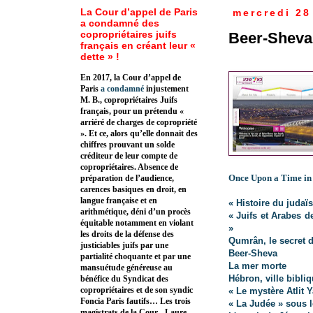
La Cour d’appel de Paris
mercredi 28
a condamné des
copropriétaires juifs
Beer-Sheva
français en créant leur «
dette » !
En 2017, la Cour d’appel de
Paris
a condamné
injustement
M. B., copropriétaires Juifs
français, pour un prétendu «
arriéré de charges de copropriété
». Et ce, alors qu’elle donnait des
chiffres prouvant un solde
créditeur de leur compte de
copropriétaires. Absence de
Once Upon a Time in
préparation de l’audience,
carences basiques en droit, en
langue française et en
« Histoire du judaï
arithmétique, déni d’un procès
« Juifs et Arabes d
équitable notamment en violant
»
les droits de la défense des
Qumrân, le secret 
justiciables juifs par une
Beer-Sheva
partialité choquante et par une
La mer morte
mansuétude généreuse au
Hébron, ville bibli
bénéfice du Syndicat des
copropriétaires et de son syndic
« Le mystère Atlit
Foncia Paris fautifs… Les trois
« La Judée » sous l
magistrats de la Cour - Laure