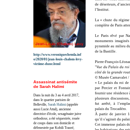
de déserteurs, d’ancien
l’Institut.
La « chute du régime 
complète de Paris atte
Le Paris rêvé par Na
monuments imaginés p
pyramide au milieu du
de la Bastille.
http://www.veroniquechemla.inf
o/2020/01/jean-louis-chalom-levy-
Pierre-François-Léona
victime-dune.html
"
Vue du Palais du roi
côté de la grande rou
© Musée Carnavalet / 
Assassinat antisémite
« Le palais du roi d
de Sarah Halimi
par Percier et Fonta
fournir une résidence 
Dans la nuit du 3 au 4 avril 2017,
plusieurs discussions, 
dans le quartier parisien de
fut arrêté, à l’empl
Belleville,
Sarah Halimi
(appelée
palais du Trocadéro.
aussi Lucie Attal), ancienne
directrice d'école, sexagénaire juive
À partir de janvier 1
orthodoxe, a été séquestrée, rouée
qu’il s’agirait du pala
de coups dans son domicile et
Cet immense palais don
défenestrée par Kobili Traoré,
les habitations des pr