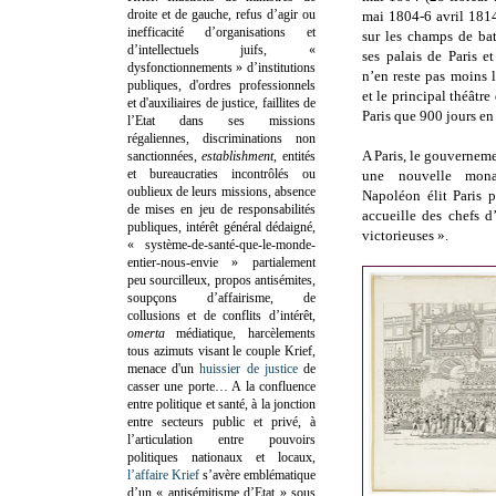
droite et de gauche, refus d’agir ou
mai 1804-6 avril 1814
inefficacité d’organisations et
sur les champs de ba
d’intellectuels juifs, «
ses palais de Paris et
dysfonctionnements » d’institutions
n’en reste pas moins 
publiques, d'ordres professionnels
et le principal théâtre 
et d'auxiliaires de justice, faillites de
Paris que 900 jours en
l’Etat dans ses missions
régaliennes, discriminations non
A Paris, le gouvernem
sanctionnées,
establishment
, entités
et bureaucraties incontrôlés ou
une nouvelle monar
oublieux de leurs missions, absence
Napoléon élit Paris po
de mises en jeu de responsabilités
accueille des chefs d
publiques, intérêt général dédaigné,
victorieuses ».
« système-de-santé-que-le-monde-
entier-nous-envie » partialement
peu sourcilleux, propos antisémites,
soupçons d’affairisme, de
collusions et de conflits d’intérêt,
omerta
médiatique, harcèlements
tous azimuts visant le couple Krief,
menace d'un
huissier de justice
de
casser une porte…
A la confluence
entre politique et santé, à la jonction
entre secteurs public et privé, à
l’articulation entre pouvoirs
politiques nationaux et locaux,
l’affaire Krief
s’avère emblématique
d’un « antisémitisme d’Etat » sous