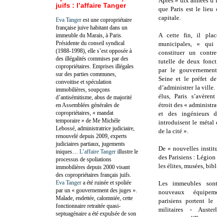
Après » dix années d’
juifs : l’affaire Tanger
que Paris est le lieu
capitale.
Eva Tanger
est une copropriétaire
française juive habitant dans un
A cette fin, il plac
immeuble du Marais, à Paris.
Présidente du conseil syndical
municipales, « qui
(1988-1998), elle s’est opposée à
constituer un contre
des illégalités commises par des
tutelle de deux fonc
copropriétaires. Emprises illégales
par le gouvernement
sur des parties communes,
Seine et le préfet d
convoitise et spéculation
d’administrer la ville.
immobilières, soupçons
élus, Paris s’avèren
d’antisémitisme, abus de majorité
étroit des « administra
en Assemblées générales de
copropriétaires, « mandat
et des ingénieurs 
temporaire » de Me Michèle
introduisent le métal 
Lebossé, administratrice judiciaire,
de la cité ».
renouvelé depuis 2009, experts
judiciaires partiaux, jugements
De « nouvelles instit
iniques…
L’affaire Tanger
illustre le
des Parisiens : Légion
processus de spoliations
les élites, musées, bibl
immobilières depuis 2000 visant
des copropriétaires français juifs.
Eva Tanger
a été ruinée et spoliée
Les immeubles sont
par un « gouvernement des juges ».
nouveaux équipem
Malade, endettée, calomniée, cette
parisiens portent le
fonctionnaire retraitée quasi-
militaires - Auste
septuagénaire a été expulsée de son