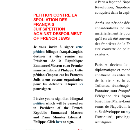
« Paris a façonné Napo
Révolution, Napoléo
conquiert dans la capi
PETITION CONTRE LA
SPOLIATION DES
Après une période déce
FRANÇAIS
considérations polit
JUIFS/PETITION
matériellement le pou
AGAINST DESPOILMENT
OF FRENCH JEWS
qu'il en ait été souve
des frontières de la F
Je vous invite à signer
cette
cité couverte de pala
pétition
bilingue français/anglais
exister ».
destinée à être remise au
Président de la République
Paris « devient le 
Emmanuel Macron et au Premier
diplomatique et mon
ministre Edouard Philippe. Cette
pétition s'impose car les Français
confluent les élites d
Juifs n'ont aucune organisation
de la vie » et la co
pour les défendre. Cliquez
ici
Tuileries, réaménagé 
pour signer.
Fontaine, sont évoqués
l’élégance des figur
I invite you to sign that bilingual
Joséphine, Marie-Louis
petition
which will be passed on
sœurs de Napoléon, les
to President of the French
». Se développe un
st
Republic
Emmanuel Macron
l'Antiquité, privilé
and Prime Minister
Edouard
Philippe
.
Click
here
to sign.
rectilignes.