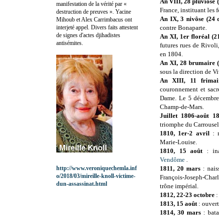
An VIII, 28 pluviôse 
manifestation de la vérité par «
France, instituant les 
destruction de preuves ». Yacine
An IX, 3 nivôse (24
Mihoub et Alex Carrimbacus ont
interjeté appel. Divers faits attestent
contre Bonaparte.
de signes d'actes djihadistes
An XI, 1er floréal (
antisémites.
futures rues de Rivoli
en 1804.
An XI, 28 brumaire
sous la direction de V
An XIII, 11 frima
couronnement et sacr
Dame. Le 5 décembre,
Champ-de-Mars.
Juillet 1806-août 1
triomphe du Carrousel
1810, 1er-2 avril
: 
Marie-Louise.
1810, 15 août
: in
Vendôme
.
http://www.veroniquechemla.inf
1811, 20 mars
: nai
o/2018/03/mireille-knoll-victime-
François-Joseph-Charl
dun-assassinat.html
trône impérial.
1812, 22-23 octobre
:
1813, 15 août
: ouvert
1814, 30 mars
: bata