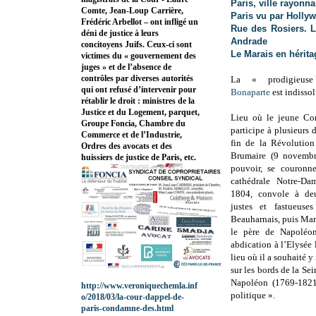
Paris, ville rayonna
Comte, Jean-Loup Carrière,
Paris vu par Holly
Frédéric Arbellot – ont infligé un
Rue des Rosiers. L
déni de justice à leurs
Andrade
concitoyens Juifs. Ceux-ci sont
Le Marais en hérita
victimes du « gouvernement des
juges » et de l’absence de
contrôles par diverses autorités
La « prodigieus
qui ont refusé d’intervenir pour
Bonaparte
est indissol
rétablir le droit : ministres de la
Justice et du Logement, parquet,
Lieu où le jeune Cor
Groupe Foncia, Chambre du
participe à plusieurs 
Commerce et de l’Industrie,
fin de la Révolutio
Ordres des avocats et des
Brumaire (9 novembr
huissiers de justice de Paris, etc.
pouvoir, se couronn
cathédrale Notre-D
1804, convole à deu
justes et fastueus
Beauharnais, puis Mar
le père de Napoléon
abdication à l’Elysée 
lieu où il a souhaité y
sur les bords de la Sei
Napoléon (1769-1821),
http://www.veroniquechemla.inf
politique ».
o/2018/03/la-cour-dappel-de-
paris-condamne-des.html