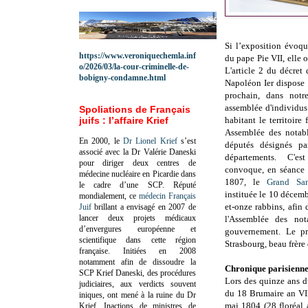
Si l’exposition évoqu
https://www.veroniquechemla.inf
du pape Pie VII, elle 
o/2026/03/la-cour-criminelle-de-
L'article 2 du décre
bobigny-condamne.html
Napoléon Ier dispose «
prochain, dans notr
assemblée d'individus 
Spoliations de Français
juifs : l’affaire Krief
habitant le territoir
Assemblée des notabl
En 2000, le
Dr Lionel Krief
s’est
députés désignés pa
associé avec la Dr Valérie Daneski
départements. C'e
pour diriger deux centres de
convoque, en séance s
médecine nucléaire en Picardie dans
1807, le
Grand San
le cadre d’une SCP.
Réputé
instituée le 10 décemb
mondialement, ce
médecin Français
et-onze rabbins, afin 
Juif
brillant a envisagé en 2007 de
lancer deux projets médicaux
l'Assemblée des no
d’envergures européenne et
gouvernement. Le pr
scientifique dans cette région
Strasbourg, beau frère 
française.
Initiées en 2008
notamment afin de dissoudre la
Chronique parisienn
SCP Krief Daneski, des procédures
Lors des quinze ans d
judiciaires, aux verdicts souvent
du 18 Brumaire an VI
iniques, ont mené à la ruine du Dr
mai 1804 (28 floréal 
Krief.
Inactions de ministres de