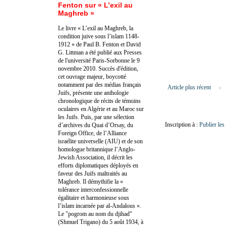
Fenton sur « L’exil au
Maghreb »
Le livre « L’exil au Maghreb, la
condition juive sous l’islam 1148-
1912 » de Paul B. Fenton et David
G. Littman a été publié aux Presses
de l'université Paris-Sorbonne le 9
novembre 2010. Succès d'édition,
cet ouvrage majeur, boycotté
notamment par des médias français
Article plus récent
Juifs, présente une anthologie
chronologique de récits de témoins
oculaires en Algérie et au Maroc sur
les Juifs. Puis, par une sélection
Inscription à :
Publier le
d’archives du Quai d’Orsay, du
Foreign Office, de l’Alliance
israélite universelle (AIU) et de son
homologue britannique l’Anglo-
Jewish Association, il décrit les
efforts diplomatiques déployés en
faveur des Juifs maltraités au
Maghreb. Il démythifie la «
tolérance interconfessionnelle
égalitaire et harmonieuse sous
l’islam incarnée par al-Andalous ».
Le "pogrom au nom du djihad"
(Shmuel Trigano) du 5 août 1934, à