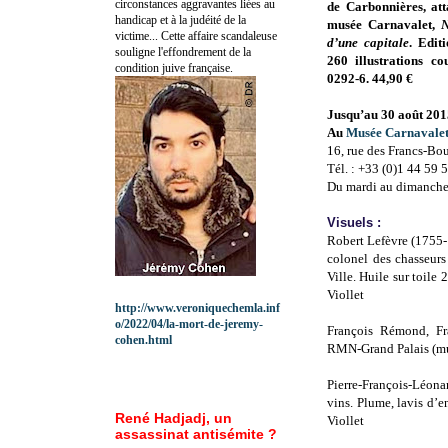
circonstances aggravantes liées au
de
Carbonnières, at
handicap et à la judéité de la
musée Carnavalet,
N
victime... Cette affaire scandaleuse
d’une capitale
. Edit
souligne l'effondrement de la
260 illustrations c
condition juive française.
0292-6. 44,90 €
Jusqu’au 30 août 201
Au
Musée Carnavalet 
16, rue des Francs-Bo
Tél. : +33 (0)1 44 59 
Du mardi au dimanche 
Visuels :
Robert Lefèvre (1755-
colonel des chasseurs
Ville. Huile sur toil
Viollet
http://www.veroniquechemla.inf
o/2022/04/la-mort-de-jeremy-
François Rémond, Fr
cohen.html
RMN-Grand Palais (mu
Pierre-François-Léon
vins. Plume, lavis d’
René Hadjadj, un
Viollet
assassinat antisémite ?