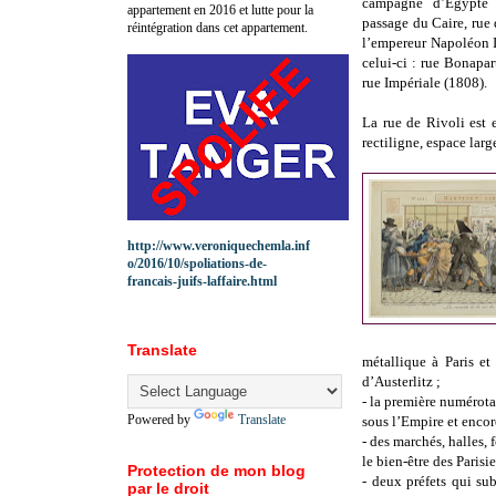
campagne d’Egypte 
appartement en 2016 et lutte pour la
passage du Caire, rue
réintégration dans cet appartement.
l’empereur Napoléon I
celui-ci : rue Bonapa
rue Impériale (1808).
La rue de Rivoli est 
rectiligne, espace lar
http://www.veroniquechemla.inf
o/2016/10/spoliations-de-
francais-juifs-laffaire.html
Translate
métallique à Paris et
d’Austerlitz ;
- la première numérota
Powered by
Translate
sous l’Empire et encor
- des marchés, halles, 
le bien-être des Parisie
Protection de mon blog
- deux préfets qui su
par le droit