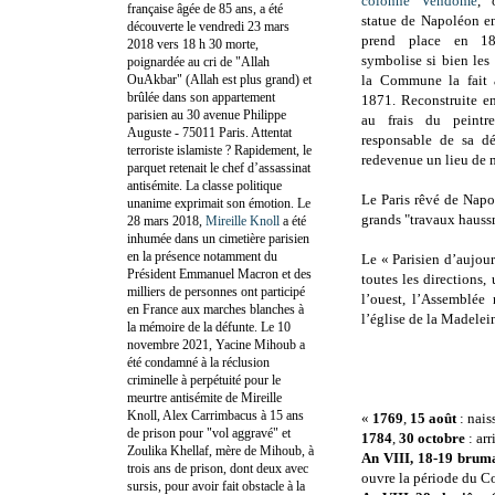
colonne Vendôme
, 
française âgée de 85 ans, a été
statue de Napoléon e
découverte le vendredi 23 mars
prend place en 1
2018 vers 18 h 30 morte,
symbolise si bien le
poignardée au cri de "Allah
OuAkbar" (Allah est plus grand) et
la Commune la fait 
brûlée dans son appartement
1871. Reconstruite e
parisien au 30 avenue Philippe
au frais du peintr
Auguste - 75011 Paris. Attentat
responsable de sa dé
terroriste islamiste ? Rapidement, le
redevenue un lieu de 
parquet retenait le chef d’assassinat
antisémite. La classe politique
Le Paris rêvé de Napo
unanime exprimait son émotion. Le
grands "travaux hauss
28 mars 2018,
Mireille Knoll
a été
inhumée dans un cimetière parisien
en la présence notamment du
Le « Parisien d’aujou
Président Emmanuel Macron et des
toutes les directions
milliers de personnes ont participé
l’ouest, l’Assemblée 
en France aux marches blanches à
l’église de la Madelei
la mémoire de la défunte. Le 10
novembre 2021, Yacine Mihoub a
été condamné à la réclusion
criminelle à perpétuité pour le
meurtre antisémite de Mireille
Knoll, Alex Carrimbacus à 15 ans
«
1769
,
15 août
: nais
de prison pour "vol aggravé" et
1784
,
30 octobre
: arr
Zoulika Khellaf, mère de Mihoub, à
An VIII, 18-19 brum
trois ans de prison, dont deux avec
ouvre la période du C
sursis, pour avoir fait obstacle à la