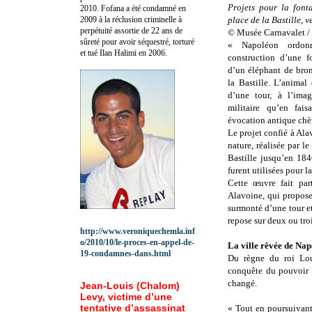
Projets pour la font
2010.
Fofana a été c
ondamné en
2009 à la réclusion criminelle à
place de la Bastille, 
perpétuité assortie de 22 ans de
© Musée Carnavalet / 
sûreté pour avoir séquestré, torturé
« Napoléon ordo
et tué Ilan Halimi en 2006.
construction d’une f
d’un éléphant de bron
la Bastille. L’animal
d’une tour, à l’imag
militaire qu’en fais
évocation antique chèr
Le projet confié à Al
nature, réalisée par le
Bastille jusqu’en 184
furent utilisées pour l
Cette œuvre fait par
Alavoine, qui propose
surmonté d’une tour et
repose sur deux ou tro
http://www.veroniquechemla.inf
o/2010/10/le-proces-en-appel-de-
La ville rêvée de Na
19-condamnes-dans.html
Du règne du roi Lo
conquête du pouvoir 
changé.
Jean-Louis (Chalom)
Levy, victime d’une
tentative d’assassinat
« Tout en poursuivant