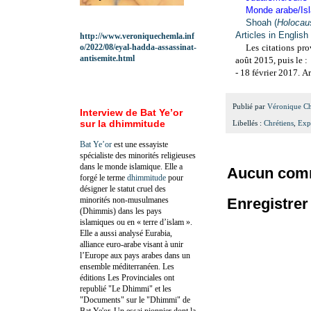
Monde arabe/Is
Shoah (
Holocau
Articles in English
http://www.veroniquechemla.inf
o/2022/08/eyal-hadda-assassinat-
Les citations pro
antisemite.html
août 2015, puis le :
- 18 février 2017.
Ar
Publié par
Véronique C
Interview de Bat Ye’or
sur la dhimmitude
Libellés :
Chrétiens
,
Exp
Bat Ye’or
est une essayiste
spécialiste des minorités religieuses
dans le monde islamique. Elle a
Aucun comm
forgé le terme
dhimmitude
pour
désigner le statut cruel des
minorités non-musulmanes
Enregistre
(Dhimmis) dans les pays
islamiques ou en « terre d’islam ».
Elle a aussi analysé Eurabia,
alliance euro-arabe visant à unir
l’Europe aux pays arabes dans un
ensemble méditerranéen. Les
éditions Les Provinciales ont
republié "Le Dhimmi" et les
"Documents" sur le "Dhimmi" de
Bat Ye'or. Un essai pionnier dont la