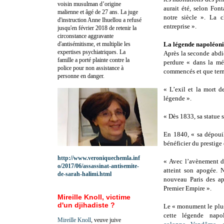
voisin musulman d’origine
aurait été, selon Font
malienne et âgé de 27 ans. La juge
notre siècle ». La c
d'instruction Anne Ihuellou a refusé
entreprise ».
jusqu'en février 2018 de retenir la
circonstance aggravante
d'antisémitisme, et multiplie les
La légende napoléoni
expertises psychiatriques. La
Après la seconde abdi
famille a porté plainte contre la
perdure « dans la mé
police pour non assistance à
commencés et que term
personne en danger.
« L’exil et la mort d
légende ».
« Dès 1833, sa statue
En 1840, « sa dépouil
bénéficier du prestige
http://www.veroniquechemla.inf
« Avec l’avènement d
o/2017/06/assassinat-antisemite-
atteint son apogée. 
de-sarah-halimi.html
nouveau Paris des app
Premier Empire ».
Mireille Knoll, victime
d'un djihadiste ?
Le « monument le plu
cette légende napo
Mireille Knoll
, veuve juive