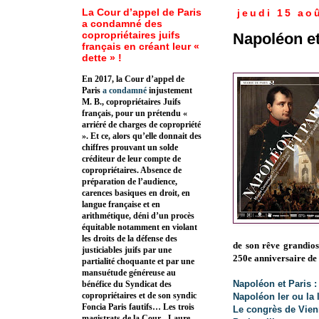
La Cour d’appel de Paris
jeudi 15 ao
a condamné des
copropriétaires juifs
Napoléon et
français en créant leur «
dette » !
En 2017, la Cour d’appel de
Paris
a condamné
injustement
M. B., copropriétaires Juifs
français, pour un prétendu «
arriéré de charges de copropriété
». Et ce, alors qu’elle donnait des
chiffres prouvant un solde
créditeur de leur compte de
copropriétaires. Absence de
préparation de l’audience,
carences basiques en droit, en
langue française et en
arithmétique, déni d’un procès
équitable notamment en violant
les droits de la défense des
de son rêve grandios
justiciables juifs par une
250e anniversaire de
partialité choquante et par une
mansuétude généreuse au
Napoléon et Paris :
bénéfice du Syndicat des
copropriétaires et de son syndic
Napoléon Ier ou la 
Foncia Paris fautifs… Les trois
Le congrès de Vien
magistrats de la Cour - Laure