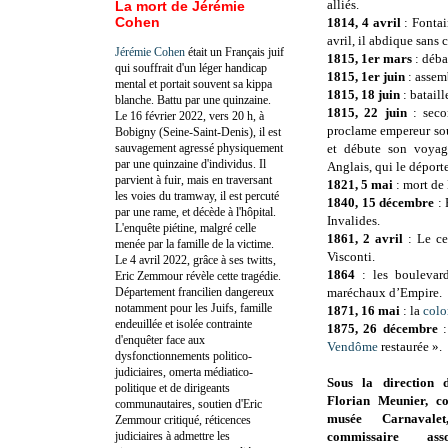
alliés.
La mort de Jérémie
Cohen
1814, 4 avril
: Fontai
avril, il abdique sans 
Jérémie Cohen
était un Français juif
1815, 1er mars
: déba
qui souffrait d'un léger handicap
1815, 1er juin
: assem
mental et portait souvent sa kippa
1815, 18 juin
: bataill
blanche. Battu par une quinzaine.
1815, 22 juin
: seco
Le 16 février 2022, vers 20 h, à
proclame empereur sou
Bobigny (Seine-Saint-Denis), il est
sauvagement agressé physiquement
et débute son voyag
par une quinzaine d'individus. Il
Anglais, qui le déport
parvient à fuir, mais en traversant
1821, 5 mai
: mort de
les voies du tramway, il est percuté
1840, 15 décembre
: 
par une rame, et décède à l'hôpital.
Invalides.
L'enquête piétine, malgré celle
1861, 2 avril
: Le c
menée par la famille de la victime.
Visconti.
Le 4 avril 2022, grâce à ses twitts,
1864
: les boulevard
Eric Zemmour révèle cette tragédie.
Département francilien dangereux
maréchaux d’Empire.
notamment pour les Juifs, famille
1871, 16 mai
: la
col
endeuillée et isolée contrainte
1875, 26 décembre
:
d'enquêter face aux
Vendôme
restaurée ».
dysfonctionnements politico-
judiciaires, omerta médiatico-
Sous la direction 
politique et de dirigeants
Florian Meunier, c
communautaires, soutien d'Eric
musée Carnavalet
Zemmour critiqué, réticences
judiciaires à admettre les
commissaire ass