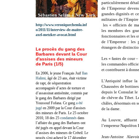
particulièrement détai
de l’Empereur devenus
grandes dignités et ce
militaires de l’Empire
http://www.veroniquechemla.inf
les « officiers de mai
o/2011/11/interview-de-maitre-
les membres des gran
axel-metzker-avocat.html
fonctionnaires et les o
de l’Empereur : les p
étrangers de distinctio
Le procès du gang des
Barbares devant la Cour
Les « fastes de cour – 
d'assises des mineurs
de Paris (1/5)
les commandes officiel
et contribuent à donne
En 2006, le jeune Français Juif
Ilan
Halimi,
âgé de 23 ans, était victime
L’Antiquité influe la
de rapt, de séquestration
Chaussées de bottines 
accompagnée d’actes de torture et
depuis le Consulat le 
d’assassinat antisémite, commis par
de chèvre du Tibet. L
le gang des Barbares dirigé par
Youssouf Fofana. Ce gang
a été
châles, désormais en so
jugé
en 2009 par la Cour d'assises
de la dame.
des mineurs de Paris. Le 25 octobre
2010, 18 des 25
condamnés
dans
Au Louvre, affluent
l’affaire du gang des Barbares ont
l’empereur Napoléon I
été jugés en appel devant la Cour
d’assises des mineurs de Créteil. Le
Jean-Antoine Alavoi
procès s'est achevé le 17 décembre