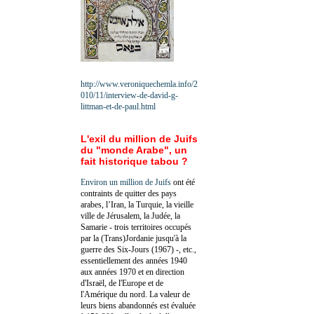
http://www.veroniquechemla.info/2
010/11/interview-de-david-g-
littman-et-de-paul.html
L'exil du million de Juifs
du "monde Arabe", un
fait historique tabou ?
Environ un million de Juifs
ont été
contraints de quitter des pays
arabes, l’Iran, la Turquie, la vieille
ville de Jérusalem, la Judée, la
Samarie - trois territoires occupés
par la (Trans)Jordanie jusqu'à la
guerre des Six-Jours (1967) -, etc.,
essentiellement des années 1940
aux années 1970 et en direction
d'Israël, de l'Europe et de
l'Amérique du nord. La valeur de
leurs biens abandonnés est évaluée