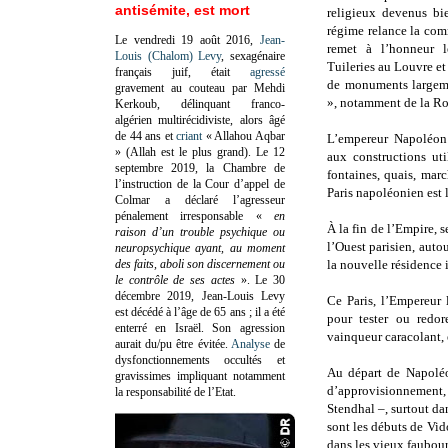
antisémite, est mort
religieux devenus bi
régime relance la co
Le vendredi 19 août 2016,
Jean-
remet à l’honneur 
Louis (Chalom) Levy
, sexagénaire
Tuileries au Louvre et
français juif, était
agressé
de monuments largeme
gravement au couteau par Mehdi
», notamment de la R
Kerkoub, délinquant franco-
algérien multirécidiviste, alors âgé
de 44 ans et
criant
« Allahou Aqbar
L’empereur Napoléon
» (Allah est le plus grand). Le 12
aux constructions uti
septembre 2019, la Chambre de
fontaines, quais, marc
l’instruction de la Cour d’appel de
Paris napoléonien est 
Colmar a déclaré l’agresseur
pénalement irresponsable
«
en
À la fin de l’Empire, s
raison d’un trouble psychique ou
l’Ouest parisien, auto
neuropsychique ayant, au moment
des faits, aboli son discernement ou
la nouvelle résidence 
le contrôle de ses actes
»
. Le 30
décembre 2019, Jean-Louis Levy
Ce Paris, l’Empereur 
est décédé à l’âge de 65 ans ; il a été
pour tester ou redor
enterré en Israël. Son agression
vainqueur caracolant, e
aurait du/pu être évitée.
Analyse
de
dysfonctionnements occultés et
Au départ de Napoléo
gravissimes impliquant notamment
d’approvisionnement, d
la responsabilité de l’Etat.
Stendhal –, surtout dan
sont les débuts de Vid
dans les vieux faubour