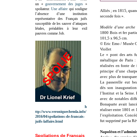
un «
gouvernement des juges
»
spoliateur.
Une affaire
qui souligne
Alliés ; en 1815, quan
l’absence d’une institution
seconde fois ».
représentative des Français juifs
susceptible de les sauver d’attaques
Modèle d’une arche 
létales, préalables à leur exil
1800 Bois et fer part
pauvres comme Job.
101,5 x 96,5 cm.
© Eric Emo / Musée C
Viollet
Le « pont des arts f
métallique de Paris :
réalisées en fonte de 
principe d’une charp
avec plus de transpare
La passerelle eut b
dès son inauguration
l’Institut et la Seine
avec de notables diff
Bonaparte avait lancé
h
réaliser entre 1801 et
ttp://www.veroniquechemla.info/
l’exploitation. Concé
2016/04/spoliations-de-francais-
fut supprimé par la R
juifs-laffaire.html
Napoléon et l’adminis
Spoliations de Français