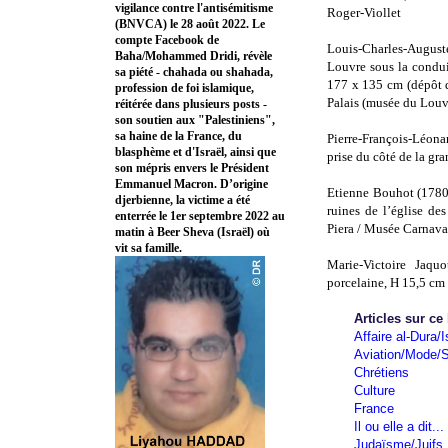
vigilance contre l'antisémitisme
Roger-Viollet
(BNVCA) le 28 août 2022. Le
compte Facebook de
Louis-Charles-August
Baha/Mohammed Dridi, révèle
Louvre sous la conduit
sa piété - chahada ou shahada,
177 x 135 cm (dépôt
profession de foi islamique,
Palais (musée du Louvr
réitérée dans plusieurs posts -
son soutien aux "Palestiniens",
sa haine de la France, du
Pierre-François-Léon
blasphème et d'Israël, ainsi que
prise du côté de la gr
son mépris envers le Président
Emmanuel Macron. D’origine
Etienne Bouhot (1780-
djerbienne, la victime a été
ruines de l’église de
enterrée le 1er septembre 2022 au
Piera / Musée Carnaval
matin à Beer Sheva (Israël) où
vit sa famille.
Marie-Victoire Jaqu
porcelaine, H 15,5 cm
Articles sur ce
Affaire al-Dura/I
Aviation/Mode/S
Chrétiens
Culture
France
Il ou elle a dit...
Judaïsme/Juifs