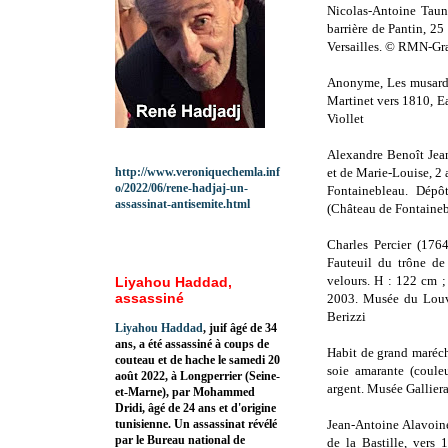
Nicolas-Antoine Taun
barrière de Pantin, 2
Versailles. © RMN-Gra
Anonyme, Les musards
Martinet vers 1810, E
Viollet
Alexandre Benoît Jean
http://www.veroniquechemla.inf
et de Marie-Louise, 2 
o/2022/06/rene-hadjaj-un-
Fontainebleau. Dép
assassinat-antisemite.html
(Château de Fontaineb
Charles Percier (176
Fauteuil du trône de
velours. H : 122 cm 
Liyahou Haddad,
assassiné
2003. Musée du Louv
Berizzi
Liyahou Haddad
, juif âgé de 34
ans, a été assassiné à coups de
Habit de grand maréch
couteau et de hache le samedi 20
soie amarante (couleu
août 2022, à Longperrier (Seine-
argent. Musée Galliera.
et-Marne), par Mohammed
Dridi, âgé de 24 ans et d'origine
tunisienne. Un assassinat révélé
Jean-Antoine Alavoine
par le Bureau national de
de la Bastille, vers