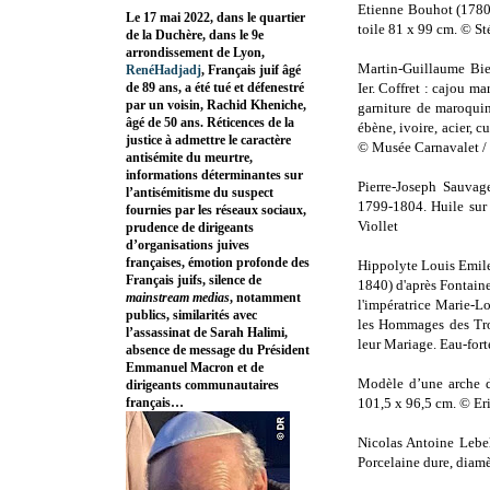
Etienne Bouhot (1780-
Le 17 mai 2022, dans le quartier
toile 81 x 99 cm. © St
de la Duchère, dans le 9e
arrondissement de Lyon,
Martin-Guillaume Bi
RenéHadjadj
, Français juif âgé
de 89 ans, a été tué et défenestré
Ier. Coffret : cajou m
par un voisin, Rachid Kheniche,
garniture de maroquin 
âgé de 50 ans. Réticences de la
ébène, ivoire, acier, 
justice à admettre le caractère
© Musée Carnavalet / 
antisémite du meurtre,
informations déterminantes sur
Pierre-Joseph Sauvag
l’antisémitisme du suspect
1799-1804. Huile sur 
fournies par les réseaux sociaux,
Viollet
prudence de dirigeants
d’organisations juives
françaises, émotion profonde des
Hippolyte Louis Emile
Français juifs, silence de
1840) d'après Fontain
mainstream medias
, notamment
l'impératrice Marie-L
publics, similarités avec
les Hommages des Trou
l’assassinat de Sarah Halimi,
leur Mariage. Eau-for
absence de message du Président
Emmanuel Macron et de
Modèle d’une arche d
dirigeants communautaires
français…
101,5 x 96,5 cm. © Er
Nicolas Antoine Lebel
Porcelaine dure, diam