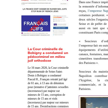
Dans une France impéri
la remontée d’informa
reçus,
l’empereur Na
certaines perdurent. 
deux siècles l'organis
Seine et de préfet de
aussi en tant que c
constituant Paris comp
« Soucieux d’ordr
l’empereur fait en out
La Cour criminelle de
équipements d’utili
Bobigny a condamné un
canaux, fontaines, marc
pédocriminel en milieu
cimetières transforme
juif orthodoxe
des Parisiens ».
Le 16 mars 2026, la Cour criminelle
Soucieux du maintie
départementale de Seine-Saint-
Denis à Bobigny a condamné
Napoléon contribue
Pascal H., Français retraité juif âgé
l’hygiène, la circ
de 61 ans, à 13 ans de détention
commerciale, et la
pour (tentative d’)atteintes sexuelles
Parisiens.
(incestueuse) par majeur sur
mineurs de 15 ans, corruption de
mineurs de 15 ans et viols
(incestueux) par majeur sur mineurs
de 15 ans. Des
infractions commises