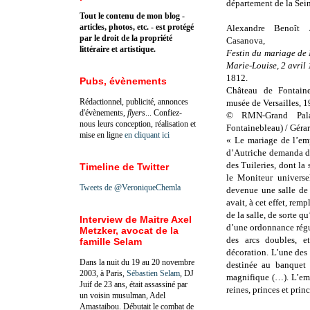
département de la Sein
Tout le contenu de mon blog -
articles, photos, etc. - est protégé
Alexandre Benoît 
par le droit de la propriété
Casanova,
littéraire et artistique.
Festin du mariage de 
Marie-Louise, 2 avril
1812.
Pubs, évènements
Château de Fontain
Rédactionnel, publicité, annonces
musée de Versailles, 1
d'évènements,
flyers
... Confiez-
© RMN-Grand Pala
nous leurs conception, réalisation et
Fontainebleau) / Géra
mise en ligne
en cliquant ici
« Le mariage de l’emp
d’Autriche demanda d’i
des Tuileries, dont la 
Timeline de Twitter
le Moniteur universe
Tweets de @VeroniqueChemla
devenue une salle de 
avait, à cet effet, rem
de la salle, de sorte q
Interview de Maitre Axel
d’une ordonnance régu
Metzker, avocat de la
des arcs doubles, e
famille Selam
décoration. L’une des 
Dans la nuit du 19 au 20 novembre
destinée au banquet 
2003, à Paris,
Sébastien Selam
, DJ
magnifique (…). L’empe
Juif de 23 ans, était assassiné par
reines, princes et princ
un voisin musulman, Adel
Amastaibou. Débutait le combat de