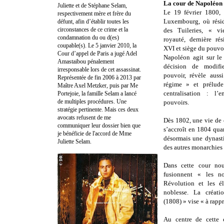
La cour de Napoléon 
Juliette et de Stéphane Selam,
Le 19 février 1800, 
respectivement mère et frère du
Luxembourg, où résida
défunt, afin d’établir toutes les
circonstances de ce crime et la
des Tuileries, « vi
condamnation du ou d(es)
royauté, dernière ré
coupable(s). Le 5 janvier 2010, la
XVI et siège du pouvo
Cour d’appel de Paris a jugé Adel
Napoléon agit sur le
Amastaibou pénalement
décision de modifi
irresponsable lors de cet assassinat.
pouvoir, révèle auss
Représentée de fin 2006 à 2013 par
régime » et prélude
Maître Axel Metzker, puis par Me
centralisation : l’
Portejoie, la famille Selam a lancé
de multiples procédures. Une
pouvoirs.
stratégie pertinente. Mais ces deux
avocats refusent de me
Dès 1802, une vie de c
communiquer leur dossier bien que
s’accroît en 1804 qua
je bénéficie de l'accord de Mme
désormais une dynasti
Juliette Selam.
des autres monarchies
Dans cette cour nouv
fusionnent « les no
Révolution et les él
noblesse. La créati
(1808) » vise « à rapp
Au centre de cette 