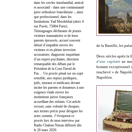
dans les cercles intrafamilial, amical
et associatif - dans une communauté
juive orthodoxe francilienne -, ainsi
que professionnel, dans les
Institutions Yad Mordekhaï (alors 4
rue Pavée, 75004 Paris).
Témoignages déchirants de jeunes
victimes traumatisées et de leurs
parents éprouvés, accusé souvent
dénué d’empathie envers les
de la Bastille, les pal
victimes et en pleine inversion
accusatoire, diagnostic inquiétant
Deux siècles après la 
d’un expert psychiatre, direction
d’une capitale
au mus
remarquable des débats par le
homme exceptionnel et 
Président de la Cour David de
inachevé » de Napolé
Pas… Un procès pénal sur un sujet
Napoléon.
sensible, aux enjeux juridiques,
juifs, moraux et médicaux devant
inciter les parents et donateurs à une
exigence vitale envers les
institutions juives françaises
accueillant des enfants. Cet article
recourt, sans volonté de choquer,
aux termes précis pour désigner les
actes commis. J’évoquerai ce
procès lors de mon interview par
Radio Chalom Nitsan diffusée dès
le 26 mars 2026.