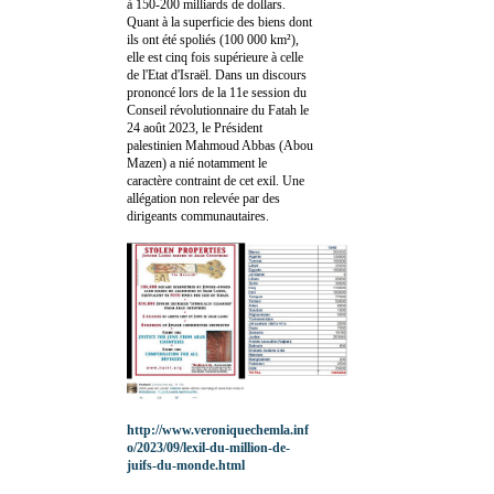
à 150-200 milliards de dollars.
Quant à la superficie des biens dont
ils ont été spoliés (100 000 km²),
elle est cinq fois supérieure à celle
de l'Etat d'Israël. Dans un discours
prononcé lors de la 11e session du
Conseil révolutionnaire du Fatah le
24 août 2023, le Président
palestinien Mahmoud Abbas (Abou
Mazen) a nié notamment le
caractère contraint de cet exil. Une
allégation non relevée par des
dirigeants communautaires.
http://www.veroniquechemla.inf
o/2023/09/lexil-du-million-de-
juifs-du-monde.html