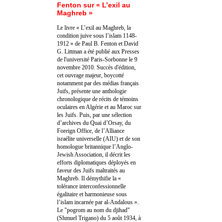
Fenton sur « L’exil au
Maghreb »
Le livre « L’exil au Maghreb, la
condition juive sous l’islam 1148-
1912 » de Paul B. Fenton et David
G. Littman a été publié aux Presses
de l'université Paris-Sorbonne le 9
novembre 2010. Succès d'édition,
cet ouvrage majeur, boycotté
notamment par des médias français
Juifs, présente une anthologie
chronologique de récits de témoins
oculaires en Algérie et au Maroc sur
les Juifs. Puis, par une sélection
d’archives du Quai d’Orsay, du
Foreign Office, de l’Alliance
israélite universelle (AIU) et de son
homologue britannique l’Anglo-
Jewish Association, il décrit les
efforts diplomatiques déployés en
faveur des Juifs maltraités au
Maghreb. Il démythifie la «
tolérance interconfessionnelle
égalitaire et harmonieuse sous
l’islam incarnée par al-Andalous ».
Le "pogrom au nom du djihad"
(Shmuel Trigano) du 5 août 1934, à