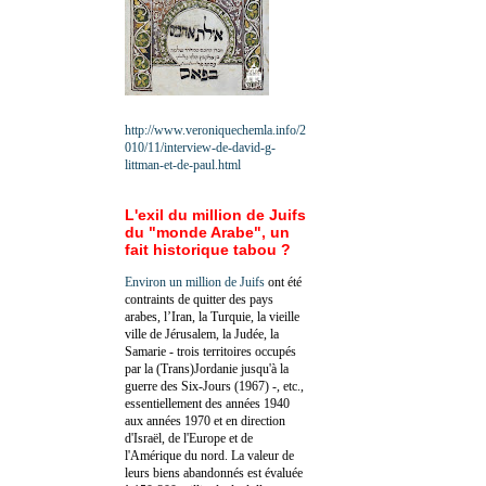
http://www.veroniquechemla.info/2
010/11/interview-de-david-g-
littman-et-de-paul.html
L'exil du million de Juifs
du "monde Arabe", un
fait historique tabou ?
Environ un million de Juifs
ont été
contraints de quitter des pays
arabes, l’Iran, la Turquie, la vieille
ville de Jérusalem, la Judée, la
Samarie - trois territoires occupés
par la (Trans)Jordanie jusqu'à la
guerre des Six-Jours (1967) -, etc.,
essentiellement des années 1940
aux années 1970 et en direction
d'Israël, de l'Europe et de
l'Amérique du nord. La valeur de
leurs biens abandonnés est évaluée