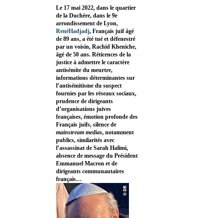
Le 17 mai 2022, dans le quartier
de la Duchère, dans le 9e
arrondissement de Lyon,
RenéHadjadj
, Français juif âgé
de 89 ans, a été tué et défenestré
par un voisin, Rachid Kheniche,
âgé de 50 ans. Réticences de la
justice à admettre le caractère
antisémite du meurtre,
informations déterminantes sur
l’antisémitisme du suspect
fournies par les réseaux sociaux,
prudence de dirigeants
d’organisations juives
françaises, émotion profonde des
Français juifs, silence de
mainstream medias
, notamment
publics, similarités avec
l’assassinat de Sarah Halimi,
absence de message du Président
Emmanuel Macron et de
dirigeants communautaires
français…