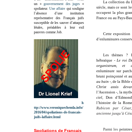
La collection du
un «
gouvernement des juges
»
siècle, mais ce sont le
spoliateur.
Une affaire
qui souligne
occupent la plus gran
l’absence d’une institution
France ou au Pays-Bas
représentative des Français juifs
susceptible de les sauver d’attaques
létales, préalables à leur exil
pauvres comme Job.
Cette exposition 
d’enluminures conserv
Les thèmes ? D
hébraïque -
Le roi D
organistrum, et 
enluminure sur parch
bruni poinçonné et au
au bain
-, de la Bible
Christ assis deva
l’Ascension -, la myt
ciel,
Don d’Edmond 
l’histoire de la Rom
h
ttp://www.veroniquechemla.info/
Rubicon par César,
2016/04/spoliations-de-francais-
ancienne jusqu’à Césa
juifs-laffaire.html
Parmi les
peintre
Spoliations de Français