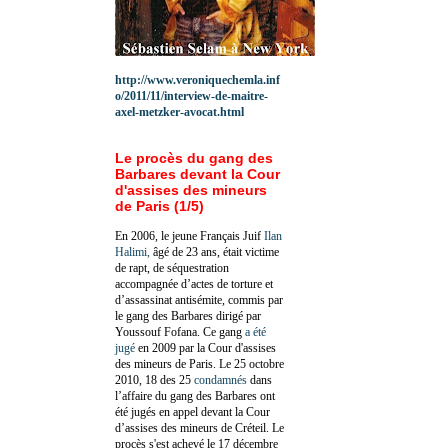
http://www.veroniquechemla.inf
o/2011/11/interview-de-maitre-
axel-metzker-avocat.html
Le procès du gang des
Barbares devant la Cour
d'assises des mineurs
de Paris (1/5)
En 2006, le jeune Français Juif
Ilan
Halimi,
âgé de 23 ans, était victime
de rapt, de séquestration
accompagnée d’actes de torture et
d’assassinat antisémite, commis par
le gang des Barbares dirigé par
Youssouf Fofana. Ce gang
a été
jugé
en 2009 par la Cour d'assises
des mineurs de Paris. Le 25 octobre
2010, 18 des 25
condamnés
dans
l’affaire du gang des Barbares ont
été jugés en appel devant la Cour
d’assises des mineurs de Créteil. Le
procès s'est achevé le 17 décembre