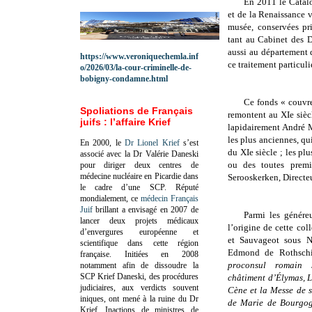
En 2011 le Catal
et de la Renaissance v
musée, conservées pr
tant au Cabinet des 
aussi au département 
https://www.veroniquechemla.inf
ce traitement particuli
o/2026/03/la-cour-criminelle-de-
bobigny-condamne.html
Ce fonds « couvre 
Spoliations de Français
remontent au XIe sièc
juifs : l’affaire Krief
lapidairement André Ma
les plus anciennes, q
En 2000, le
Dr Lionel Krief
s’est
du XIe siècle ; les plu
associé avec la Dr Valérie Daneski
ou des toutes prem
pour diriger deux centres de
médecine nucléaire en Picardie dans
Serooskerken, Directe
le cadre d’une SCP.
Réputé
mondialement, ce
médecin Français
Juif
brillant a envisagé en 2007 de
Parmi les génére
lancer deux projets médicaux
l’origine de cette col
d’envergures européenne et
et Sauvageot sous N
scientifique dans cette région
Edmond de Rothsch
française.
Initiées en 2008
proconsul romain 
notamment afin de dissoudre la
SCP Krief Daneski, des procédures
châtiment d’Élymas, L
judiciaires, aux verdicts souvent
Cène et la Messe de s
iniques, ont mené à la ruine du Dr
de Marie de Bourgogn
Krief.
Inactions de ministres de