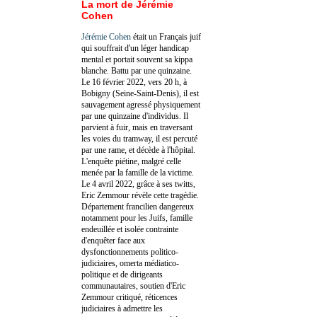
La mort de Jérémie
Cohen
Jérémie Cohen
était un Français juif
qui souffrait d'un léger handicap
mental et portait souvent sa kippa
blanche. Battu par une quinzaine.
Le 16 février 2022, vers 20 h, à
Bobigny (Seine-Saint-Denis), il est
sauvagement agressé physiquement
par une quinzaine d'individus. Il
parvient à fuir, mais en traversant
les voies du tramway, il est percuté
par une rame, et décède à l'hôpital.
L'enquête piétine, malgré celle
menée par la famille de la victime.
Le 4 avril 2022, grâce à ses twitts,
Eric Zemmour révèle cette tragédie.
Département francilien dangereux
notamment pour les Juifs, famille
endeuillée et isolée contrainte
d'enquêter face aux
dysfonctionnements politico-
judiciaires, omerta médiatico-
politique et de dirigeants
communautaires, soutien d'Eric
Zemmour critiqué, réticences
judiciaires à admettre les