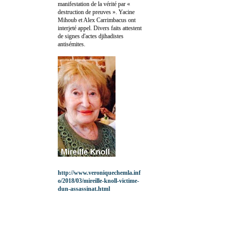
manifestation de la vérité par «
destruction de preuves ». Yacine
Mihoub et Alex Carrimbacus ont
interjeté appel. Divers faits attestent
de signes d'actes djihadistes
antisémites.
http://www.veroniquechemla.inf
o/2018/03/mireille-knoll-victime-
dun-assassinat.html