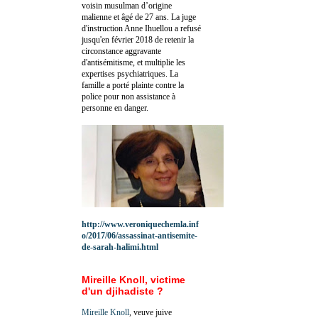
voisin musulman d’origine
malienne et âgé de 27 ans. La juge
d'instruction Anne Ihuellou a refusé
jusqu'en février 2018 de retenir la
circonstance aggravante
d'antisémitisme, et multiplie les
expertises psychiatriques. La
famille a porté plainte contre la
police pour non assistance à
personne en danger.
http://www.veroniquechemla.inf
o/2017/06/assassinat-antisemite-
de-sarah-halimi.html
Mireille Knoll, victime
d'un djihadiste ?
Mireille Knoll
, veuve juive