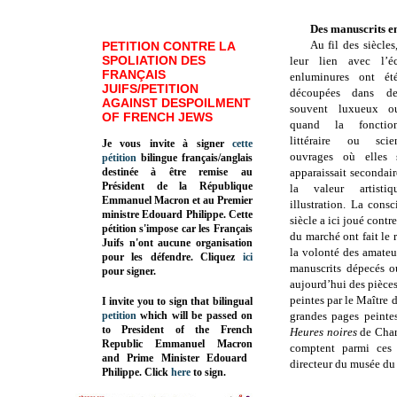
Des manuscrits en
Au fil des siècle
PETITION CONTRE LA
SPOLIATION DES
leur lien avec l’écr
FRANÇAIS
enluminures ont é
JUIFS/PETITION
découpées dans de
AGAINST DESPOILMENT
souvent luxueux ou
OF FRENCH JEWS
quand la fonction
littéraire ou scie
Je vous invite à signer
cette
ouvrages où elles 
pétition
bilingue français/anglais
destinée à être remise au
apparaissait secondai
Président de la République
la valeur artisti
Emmanuel Macron et au Premier
illustration. La cons
ministre Edouard Philippe. Cette
siècle a ici joué contr
pétition s'impose car les Français
du marché ont fait le
Juifs n'ont aucune organisation
la volonté des amateur
pour les défendre. Cliquez
ici
manuscrits dépecés o
pour signer.
aujourd’hui des pièce
peintes par le Maître
I invite you to sign that bilingual
petition
which will be passed on
grandes pages peint
to President of the French
Heures noires
de Char
Republic
Emmanuel Macron
comptent parmi ces 
and Prime Minister
Edouard
directeur du musée du
Philippe
.
Click
here
to sign.