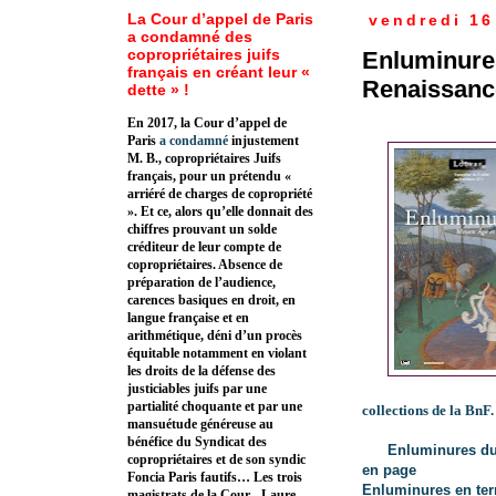
La Cour d’appel de Paris
vendredi 16
a condamné des
copropriétaires juifs
Enluminure
français en créant leur «
Renaissance
dette » !
En 2017, la Cour d’appel de
Paris
a condamné
injustement
M. B., copropriétaires Juifs
français, pour un prétendu «
arriéré de charges de copropriété
». Et ce, alors qu’elle donnait des
chiffres prouvant un solde
créditeur de leur compte de
copropriétaires. Absence de
préparation de l’audience,
carences basiques en droit, en
langue française et en
arithmétique, déni d’un procès
équitable notamment en violant
les droits de la défense des
justiciables juifs par une
partialité choquante et par une
collections de la BnF
mansuétude généreuse au
bénéfice du Syndicat des
Enluminures du
copropriétaires et de son syndic
en page
Foncia Paris fautifs… Les trois
Enluminures en terr
magistrats de la Cour - Laure