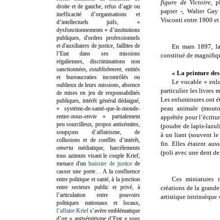
figure de Victoire,
p
droite et de gauche, refus d’agir ou
papier
-, Walter Gay 
inefficacité d’organisations et
Visconti entre 1900 et
d’intellectuels juifs, «
dysfonctionnements » d’institutions
publiques, d'ordres professionnels
et d'auxiliaires de justice, faillites de
En mars 1897, la
l’Etat dans ses missions
constitué de magnifiqu
régaliennes, discriminations non
sanctionnées,
establishment
, entités
« La peinture des
et bureaucraties incontrôlés ou
Le vocable « enlu
oublieux de leurs missions, absence
particulier les livres
de mises en jeu de responsabilités
Les enluminures ont ét
publiques, intérêt général dédaigné,
peau animale (mouton
« système-de-santé-que-le-monde-
entier-nous-envie » partialement
apprêtée pour l’écritu
peu sourcilleux, propos antisémites,
(poudre de lapis-lazul
soupçons d’affairisme, de
à un liant (souvent l
collusions et de conflits d’intérêt,
fin. Elles étaient aus
omerta
médiatique, harcèlements
(poli avec une dent d
tous azimuts visant le couple Krief,
menace d'un
huissier de justice
de
casser une porte…
A la confluence
Ces miniatures r
entre politique et santé, à la jonction
entre secteurs public et privé, à
créations de la grande
l’articulation entre pouvoirs
artistique intrinsèque 
politiques nationaux et locaux,
l’affaire Krief
s’avère emblématique
d’un « antisémitisme d’Etat » sous