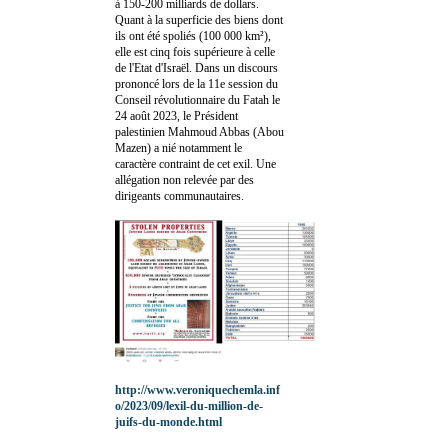
à 150-200 milliards de dollars.
Quant à la superficie des biens dont
ils ont été spoliés (100 000 km²),
elle est cinq fois supérieure à celle
de l'Etat d'Israël. Dans un discours
prononcé lors de la 11e session du
Conseil révolutionnaire du Fatah le
24 août 2023, le Président
palestinien Mahmoud Abbas (Abou
Mazen) a nié notamment le
caractère contraint de cet exil. Une
allégation non relevée par des
dirigeants communautaires.
http://www.veroniquechemla.inf
o/2023/09/lexil-du-million-de-
juifs-du-monde.html