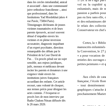
1720. Il ne s’agit pas
dans les cercles intrafamilial, amical
vol ou la cupidité q
et associatif - dans une communauté
enluminés, mais de r
juive orthodoxe francilienne -, ainsi
passion a parfois pou
que professionnel, dans les
pas eu lieu sans elle, 
Institutions Yad Mordekhaï (alors 4
rue Pavée, 75004 Paris).
et des enluminures dé
Témoignages déchirants de jeunes
le relais des collec
victimes traumatisées et de leurs
Conservateur en chef 
parents éprouvés, accusé souvent
dénué d’empathie envers les
victimes et en pleine inversion
Certes, la « Bibl
accusatoire, diagnostic inquiétant
manuscrits enluminés q
d’un expert psychiatre, direction
la Convention, le 27 
remarquable des débats par le
Président de la Cour David de
« a pour vocation de r
Pas… Un procès pénal sur un sujet
retirées des ouvrages
sensible, aux enjeux juridiques,
petites peintures » et 
juifs, moraux et médicaux devant
inciter les parents et donateurs à une
exigence vitale envers les
Aux côtés de cat
institutions juives françaises
française, l’école flor
accueillant des enfants. Cet article
– tout dernièrement 
recourt, sans volonté de choquer,
aux termes précis pour désigner les
graphiques s’attache 
actes commis. J’évoquerai ce
prochainement Mariett
procès lors de mon interview par
Radio Chalom Nitsan diffusée dès
le 26 mars 2026.