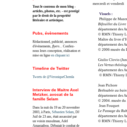
mercredi et vendredi
Tout le contenu de mon blog -
articles, photos, etc. - est protégé
Visuels :
par le droit de la propriété
Philippe de Mazer
littéraire et artistique.
Bifeuillet du Livr
département des A
Pubs, évènements
© RMN /Thierry 
Maître du livre d’
Rédactionnel, publicité, annonces
département des A
d'évènements,
flyers
... Confiez-
© 2006 musée du 
nous leurs conception, réalisation et
mise en ligne
en cliquant ici
Giulio Clovio (Jur
Les Vertus théolog
Timeline de Twitter
département des A
© RMN /Thierry 
Tweets de @VeroniqueChemla
Jean Pichore
Interview de Maitre Axel
Bethsabée au bain
Metzker, avocat de la
département des A
famille Selam
© 2004. musée du 
Jean Fouquet
Dans la nuit du 19 au 20 novembre
Le Passage du Rub
2003, à Paris,
Sébastien Selam
, DJ
département des A
Juif de 23 ans, était assassiné par
© RMN /Thierry 
un voisin musulman, Adel
Amastaibou. Débutait le combat de