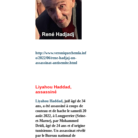
http://www.veroniquechemla.inf
o/2022/06/rene-hadjaj-un-
assassinat-antisemite.html
Liyahou Haddad,
assassiné
Liyahou Haddad
, juif âgé de 34
ans, a été assassiné à coups de
couteau et de hache le samedi 20
août 2022, à Longperrier (Seine-
et-Marne), par Mohammed
Dridi, âgé de 24 ans et d'origine
tunisienne. Un assassinat révélé
par le Bureau national de