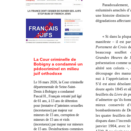
Paradoxalement,
enluminés arrachés d’a
une histoire distincte 
dégradations affectant 
« Si dans la plupa
manifeste – il est pa
Portement de Croix
d
beaucoup souffert 
Grandes Heures
de 
La Cour criminelle de
présentation comme u
Bobigny a condamné un
altéré son coloris –,
pédocriminel en milieu
juif orthodoxe
découpage des manusc
nui à l’appréciation 
Le 16 mars 2026, la Cour criminelle
S’il est ainsi désolan
départementale de Seine-Saint-
doute après 1845 et s
Denis à Bobigny a condamné
feuillets du
Livre de p
Pascal H., Français retraité juif âgé
d’admettre qu’ils form
de 61 ans, à 13 ans de détention
mieux conservée d
pour (tentative d’)atteintes sexuelles
bombardements de Dres
(incestueuse) par majeur sur
mineurs de 15 ans, corruption de
les quatre feuillets d
mineurs de 15 ans et viols
disparu dans l’incendi
(incestueux) par majeur sur mineurs
janvier 1904, avec l
de 15 ans. Des
infractions commises