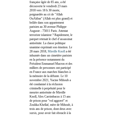
française âgée de 85 ans, a été
découverte le vendredi 23 mars
2018 vers 18 h 30 morte,
poignardée au cri de "Allah
OuAkbar" (Allah est plus grand) et
brûlée dans son appartement
parisien au 30 avenue Philippe
Auguste - 75011 Paris. Attentat
terroriste islamiste ? Rapidement, le
parquet retenait le chef d’assassinat
antisémite. La classe politique
unanime exprimait son émotion. Le
28 mars 2018,
Mireille Knoll
a été
inhumée dans un cimetière parisien
en la présence notamment du
Président Emmanuel Macron et des
milliers de personnes ont participé
en France aux marches blanches à
la mémoire de la défunte. Le 10
novembre 2021, Yacine Mihoub a
été condamné à la réclusion
criminelle à perpétuité pour le
meurtre antisémite de Mireille
Knoll, Alex Carrimbacus à 15 ans
de prison pour "vol aggravé" et
Zoulika Khellaf, mère de Mihoub, à
trois ans de prison, dont deux avec
sursis, pour avoir fait obstacle à la