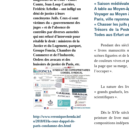
« Saison médiévale
Comte, Jean-Loup Carrière,
A table au Moyen-
Frédéric Arbellot – ont infligé un
déni de justice à leurs
Voyager au Moyen 
concitoyens Juifs. Ceux-ci sont
Paris, ville rayonna
victimes du « gouvernement des
« Chasser les juifs
juges » et de l’absence de
Trésors de la Pest
contrôles par diverses autorités
Todes aus Erfurt u
qui ont refusé d’intervenir pour
rétablir le droit : ministres de la
Pendant des siècl
Justice et du Logement, parquet,
«
livres manuscrits 
Groupe Foncia, Chambre du
Commerce et de l’Industrie,
scènes figurées et de 
Ordres des avocats et des
de couleurs vives et p
huissiers de justice de Paris, etc.
la page que sa marge,
l’occuper ».
La nature des liv
« grands graduels, les
scientifiques ».
Dès le XVIe siècl
http://www.veroniquechemla.inf
peinture de livre mai
o/2018/03/la-cour-dappel-de-
compositions indépen
paris-condamne-des.html