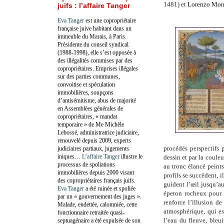
1481) et
Lorenzo Mon
juifs : l’affaire Tanger
Eva Tanger
est une copropriétaire
française juive habitant dans un
immeuble du Marais, à Paris.
Présidente du conseil syndical
(1988-1998), elle s’est opposée à
des illégalités commises par des
copropriétaires. Emprises illégales
sur des parties communes,
convoitise et spéculation
immobilières, soupçons
d’antisémitisme, abus de majorité
en Assemblées générales de
copropriétaires, « mandat
temporaire » de Me Michèle
Lebossé, administratrice judiciaire,
renouvelé depuis 2009, experts
procédés perspectifs 
judiciaires partiaux, jugements
iniques…
L’affaire Tanger
illustre le
dessin et par la couleu
processus de spoliations
au tronc élancé peints
immobilières depuis 2000 visant
profils se succèdent, 
des copropriétaires français juifs.
guident l’œil jusqu’au
Eva Tanger
a été ruinée et spoliée
éperon rocheux pour m
par un « gouvernement des juges ».
renforce l’illusion d
Malade, endettée, calomniée, cette
atmosphérique, qui es
fonctionnaire retraitée quasi-
l’eau du fleuve, bleuit
septuagénaire a été expulsée de son