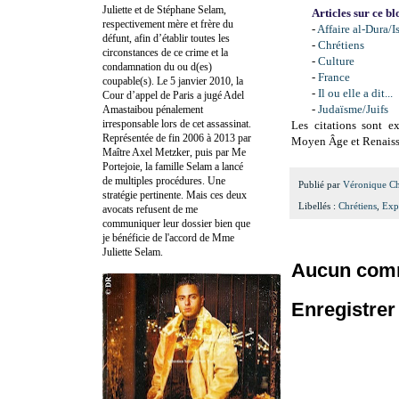
Juliette et de Stéphane Selam,
Articles sur ce b
respectivement mère et frère du
-
Affaire al-Dura/I
défunt, afin d’établir toutes les
-
Chrétiens
circonstances de ce crime et la
-
Culture
condamnation du ou d(es)
-
France
coupable(s). Le 5 janvier 2010, la
-
Il ou elle a dit...
Cour d’appel de Paris a jugé Adel
-
Judaïsme/Juifs
Amastaibou pénalement
irresponsable lors de cet assassinat.
Les citations sont e
Représentée de fin 2006 à 2013 par
Moyen Âge et Renaissan
Maître Axel Metzker, puis par Me
Portejoie, la famille Selam a lancé
de multiples procédures. Une
Publié par
Véronique C
stratégie pertinente. Mais ces deux
Libellés :
Chrétiens
,
Exp
avocats refusent de me
communiquer leur dossier bien que
je bénéficie de l'accord de Mme
Juliette Selam.
Aucun comm
Enregistre