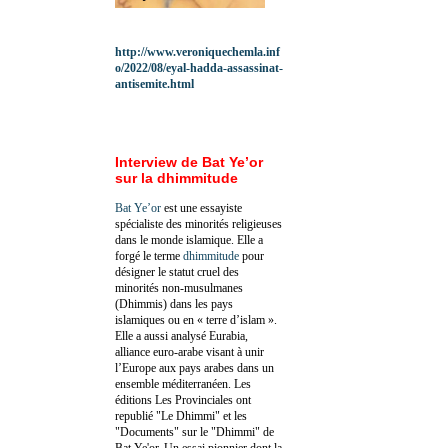
http://www.veroniquechemla.inf
o/2022/08/eyal-hadda-assassinat-
antisemite.html
Interview de Bat Ye’or
sur la dhimmitude
Bat Ye’or
est une essayiste
spécialiste des minorités religieuses
dans le monde islamique. Elle a
forgé le terme
dhimmitude
pour
désigner le statut cruel des
minorités non-musulmanes
(Dhimmis) dans les pays
islamiques ou en « terre d’islam ».
Elle a aussi analysé Eurabia,
alliance euro-arabe visant à unir
l’Europe aux pays arabes dans un
ensemble méditerranéen. Les
éditions Les Provinciales ont
republié "Le Dhimmi" et les
"Documents" sur le "Dhimmi" de
Bat Ye'or. Un essai pionnier dont la