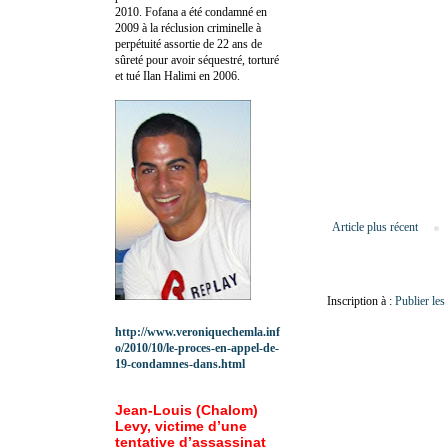
2010.
Fofana a été c
ondamné en
2009 à la réclusion criminelle à
perpétuité assortie de 22 ans de
sûreté pour avoir séquestré, torturé
et tué Ilan Halimi en 2006.
Article plus récent
Inscription à :
Publier le
http://www.veroniquechemla.inf
o/2010/10/le-proces-en-appel-de-
19-condamnes-dans.html
Jean-Louis (Chalom)
Levy, victime d’une
tentative d’assassinat