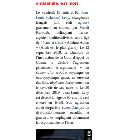
antisémite, est mort
Le vendredi 19 août 2016,
Jean-
Louis (Chalom) Levy
, sexagénaire
français juif, était
agressé
gravement au couteau par Mehdi
Kerkoub, délinquant franco-
algérien multirécidiviste, alors âgé
de 44 ans et
criant
« Allahou Aqbar
» (Allah est le plus grand). Le 12
septembre 2019, la Chambre de
l’instruction de la Cour d’appel de
Colmar a déclaré l’agresseur
pénalement irresponsable
«
en
raison d’un trouble psychique ou
neuropsychique ayant, au moment
des faits, aboli son discernement ou
le contrôle de ses actes
»
. Le 30
décembre 2019, Jean-Louis Levy
est décédé à l’âge de 65 ans ; il a été
enterré en Israël. Son agression
aurait du/pu être évitée.
Analyse
de
dysfonctionnements occultés et
gravissimes impliquant notamment
la responsabilité de l’Etat.