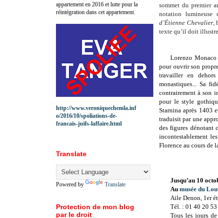
appartement en 2016 et lutte pour la
sommet du premier arb
réintégration dans cet appartement.
notation lumineuse 
d’Étienne Chevalier
,
texte qu’il doit illust
Lorenzo Monaco f
pour ouvrir son propre
travailler en deho
monastiques... Sa fi
contrairement à son i
pour le style gothiq
http://www.veroniquechemla.inf
Starnina après 1403 e
o/2016/10/spoliations-de-
traduisit par une app
francais-juifs-laffaire.html
des figures dénotant 
incontestablement les
Florence au cours de l
Translate
Jusqu’au 10 octo
Powered by
Translate
Au
musée du Lou
Aile Denon, 1er ét
Protection de mon blog
Tél. : 01 40 20 53
par le droit
Tous les jours de