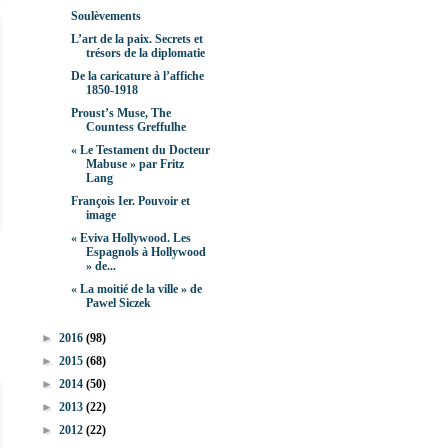
Soulèvements
L’art de la paix. Secrets et
trésors de la diplomatie
De la caricature à l’affiche
1850-1918
Proust’s Muse, The
Countess Greffulhe
« Le Testament du Docteur
Mabuse » par Fritz
Lang
François Ier. Pouvoir et
image
« Eviva Hollywood. Les
Espagnols à Hollywood
» de...
« La moitié de la ville » de
Pawel Siczek
►
2016
(98)
►
2015
(68)
►
2014
(50)
►
2013
(22)
►
2012
(22)