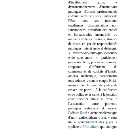
d’intellectuels juifs, «
dysfonctionnements » d’institutions
publiques, d'ordres professionnels
et d'auxiliaires de justice, faillites de
l’Etat dans ses missions
régaliennes, discriminations non
sanctionnées,
establishment
, entités
et bureaucraties incontrôlés ou
oublieux de leurs missions, absence
de mises en jeu de responsabilités
publiques, intérêt général dédaigné,
« système-de-santé-que-le-monde-
entier-nous-envie » partialement
peu sourcilleux, propos antisémites,
soupçons d’affairisme, de
collusions et de conflits d’intérêt,
omerta
médiatique, harcèlements
tous azimuts visant le couple Krief,
menace d'un
huissier de justice
de
casser une porte…
A la confluence
entre politique et santé, à la jonction
entre secteurs public et privé, à
l’articulation entre pouvoirs
politiques nationaux et locaux,
l’affaire Krief
s’avère emblématique
d’un « antisémitisme d’Etat » sous
un «
gouvernement des juges
»
spoliateur.
Une affaire
qui souligne