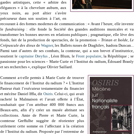
gardes artistiques, cette « arbitre des
élégances » à la chevelure auburn, aux
yeux noirs, au port altier s’avère
précurseur dans son soutien à l’art, en
recourant à des formes modernes de communication : « Avant l’heure, elle invente
le
fundraising
: elle fonde la Société des grandes auditions musicales et va
transformer les bonnes œuvres en relations publiques ; pragmatique, elle lève des
fonds, fait de la production de spectacles, de la promotion –
Tristan et Isolde
,
Le
Crépuscule des dieux
de
Wagner
, les Ballets russes de Diaghilev, Isadora Duncan...
Parmi tant d’autres de ses combats, la comtesse, qui a son brevet d’institutrice,
soutient le
capitaine Dreyfus
, Léon Blum, le
Front populaire
, la République ; se
passionne pour les sciences – Marie Curie et l’Institut du radium, Édouard Branly
et ses recherches », explique Olivier Saillard.
Comment a-t-elle permis à Marie Curie de trouver
le financement de l’Institut du radium ? « L’Institut
Pasteur était l’exécuteur testamentaire du financier
et mécène Daniel Iffla, dit
Osiris
. Celui-ci, qui avait
racheté la Malmaison et l’avait offerte à l’État,
souhaitait que l’on attribue 400 000 francs aux
Beaux-arts, afin d’y créer un musée abritant ses
collections. Amie de Pierre et Marie Curie, la
comtesse Greffulhe suggère de réorienter plus
utilement cette somme en l’affectant à la création
de l’Institut du radium. Proposée par l’entremise de