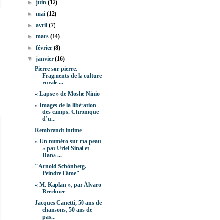
►
juin
(12)
►
mai
(12)
►
avril
(7)
►
mars
(14)
►
février
(8)
▼
janvier
(16)
Pierre sur pierre.
Fragments de la culture
rurale ...
« Lapse » de Moshe Ninio
« Images de la libération
des camps. Chronique
d’u...
Rembrandt intime
« Un numéro sur ma peau
» par Uriel Sinai et
Dana ...
"Arnold Schönberg.
Peindre l'âme"
« M. Kaplan », par Álvaro
Brechner
Jacques Canetti, 50 ans de
chansons, 50 ans de
pas...