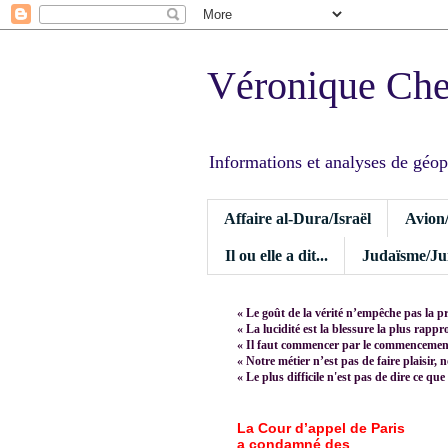
Véronique Ch
Informations et analyses de géopoli
Affaire al-Dura/Israël
Avion
Il ou elle a dit...
Judaïsme/Jui
« Le goût de la vérité n’empêche pas la p
« La lucidité est la blessure la plus rapp
« Il faut commencer par le commencement,
« Notre métier n’est pas de faire plaisir, 
« Le plus difficile n'est pas de dire ce que
La Cour d’appel de Paris
a condamné des