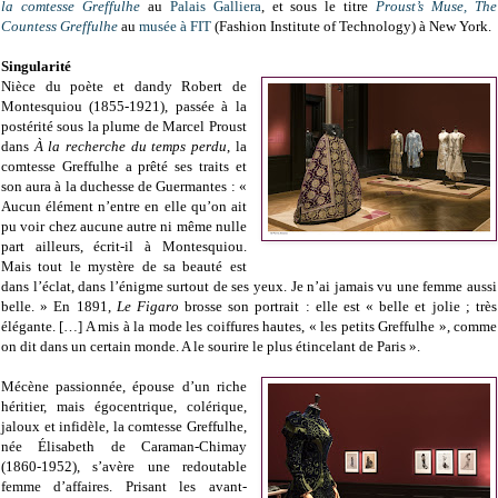
la comtesse Greffulhe
au
Palais Galliera
, et sous le titre
Proust’s Muse, The
Countess Greffulhe
au
musée à FIT
(Fashion Institute of Technology) à New York.
Singularité
Nièce du poète et dandy Robert de
Montesquiou (1855-1921), passée à la
postérité sous la plume de Marcel Proust
dans
À la recherche du temps perdu
, la
comtesse Greffulhe a prêté ses traits et
son aura à la duchesse de Guermantes : «
Aucun élément n’entre en elle qu’on ait
pu voir chez aucune autre ni même nulle
part ailleurs, écrit-il à Montesquiou.
Mais tout le mystère de sa beauté est
dans l’éclat, dans l’énigme surtout de ses yeux. Je n’ai jamais vu une femme aussi
belle. » En 1891,
Le Figaro
brosse son portrait : elle est « belle et jolie ; très
élégante. […] A mis à la mode les coiffures hautes, « les petits Greffulhe », comme
on dit dans un certain monde. A le sourire le plus étincelant de Paris ».
Mécène passionnée, épouse d’un riche
héritier, mais égocentrique, colérique,
jaloux et infidèle, la comtesse Greffulhe,
née Élisabeth de Caraman-Chimay
(1860-1952), s’avère une redoutable
femme d’affaires. Prisant les avant-