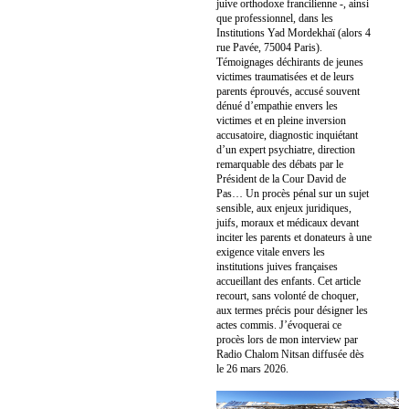
juive orthodoxe francilienne -, ainsi
que professionnel, dans les
Institutions Yad Mordekhaï (alors 4
rue Pavée, 75004 Paris).
Témoignages déchirants de jeunes
victimes traumatisées et de leurs
parents éprouvés, accusé souvent
dénué d’empathie envers les
victimes et en pleine inversion
accusatoire, diagnostic inquiétant
d’un expert psychiatre, direction
remarquable des débats par le
Président de la Cour David de
Pas… Un procès pénal sur un sujet
sensible, aux enjeux juridiques,
juifs, moraux et médicaux devant
inciter les parents et donateurs à une
exigence vitale envers les
institutions juives françaises
accueillant des enfants. Cet article
recourt, sans volonté de choquer,
aux termes précis pour désigner les
actes commis. J’évoquerai ce
procès lors de mon interview par
Radio Chalom Nitsan diffusée dès
le 26 mars 2026.