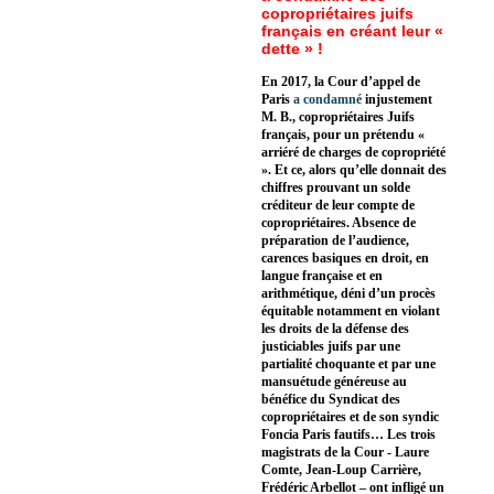
copropriétaires juifs
français en créant leur «
dette » !
En 2017, la Cour d’appel de
Paris
a condamné
injustement
M. B., copropriétaires Juifs
français, pour un prétendu «
arriéré de charges de copropriété
». Et ce, alors qu’elle donnait des
chiffres prouvant un solde
créditeur de leur compte de
copropriétaires. Absence de
préparation de l’audience,
carences basiques en droit, en
langue française et en
arithmétique, déni d’un procès
équitable notamment en violant
les droits de la défense des
justiciables juifs par une
partialité choquante et par une
mansuétude généreuse au
bénéfice du Syndicat des
copropriétaires et de son syndic
Foncia Paris fautifs… Les trois
magistrats de la Cour - Laure
Comte, Jean-Loup Carrière,
Frédéric Arbellot – ont infligé un