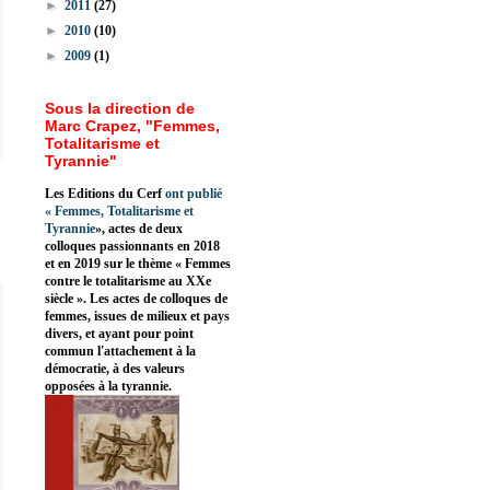
►
2011
(27)
►
2010
(10)
►
2009
(1)
Sous la direction de
Marc Crapez, "Femmes,
Totalitarisme et
Tyrannie"
Les Editions du Cerf
ont publié
«
Femmes, Totalitarisme et
Tyrannie
», actes de deux
colloques passionnants en 2018
et en 2019 sur le thème « Femmes
contre le totalitarisme au XXe
siècle ». Les actes de colloques de
femmes, issues de milieux et pays
divers, et ayant pour point
commun l'attachement à la
démocratie, à des valeurs
opposées à la tyrannie.