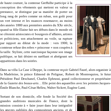
de haute couture, la comtesse Greffulhe participe à la
conception des vêtements qui mettent en valeur sa
prestance, se distingue par sa manière de porter un
long rang de perles comme un ruban, son goût pour
un vert intense et les nuances rosemauve, au moins
des années 1880 aux premières années du XXe siècle,
quand sa fille Elaine fait ses débuts dans le monde où
se côtoient aristocrates et bourgeois d’affaires, artistes
et politiciens, son attachement au voile, sa rupture
par rapport au diktat de la mode : vers 1900, la
comtesse refuse des robes « princesse » non coupées à
la taille. Styliste, cette narcissique façonne son image
publique, se fait désirer en raréfiant et abrégeant ses
apparitions dans les soirées.
Dans sa villa La Case à Dieppe, la comtesse reçoit Gabriel Fauré, alors organiste à
la Madeleine, le prince Edmond de Polignac, Robert de Montesquiou, le futur
Président Paul Deschanel, Charles Ephrussi, grand collectionneur et propriétaire
de la
Gazette des beaux-arts
… Elle peint des aquarelles avec les peintres Jacques-
Émile Blanche, Paul-César Helleu, Walter Sickert, Eugène Lami.
Sortant de son domicile, elle fonde la Société des
grandes auditions musicales de France, dont la
mission consiste à « faire jouer dans leur intégralité
les œuvres oubliées des compositeurs anciens, et de