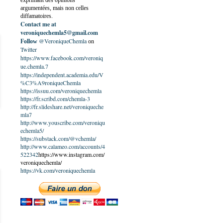
exprimant des opinions
argumentées, mais non celles
diffamatoires.
Contact me at
veroniquechemla5@gmail.com
@VeroniqueChemla
Follow
on
Twitter
https://www.facebook.com/veroniq
ue.chemla.7
https://independent.academia.edu/V
%C3%A9roniqueChemla
https://issuu.com/veroniquechemla
https://fr.scribd.com/chemla-3
http://fr.slideshare.net/veroniqueche
mla7
http://www.youscribe.com/veroniqu
echemla5/
https://substack.com/@vchemla/
http://www.calameo.com/accounts/4
522342
https://www.instagram.com/
veroniquechemla/
https://vk.com/veroniquechemla