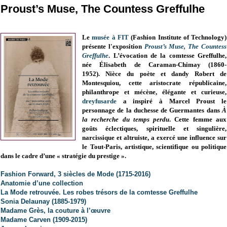
Proust’s Muse, The Countess Greffulhe
Le
musée à FIT
(Fashion Institute of Technology)
présente l'exposition
Proust’s Muse, The Countess
Greffulhe
. L’évocation de la comtesse Greffulhe,
née Élisabeth de Caraman-Chimay (1860-
1952). Nièce du poète et dandy Robert de
Montesquiou, cette aristocrate républicaine,
philanthrope et mécène, élégante et curieuse,
dreyfusarde
a inspiré à Marcel Proust le
personnage de la duchesse de Guermantes dans
À
la recherche du temps perdu
. Cette femme aux
goûts éclectiques, spirituelle et singulière,
narcissique et altruiste, a exercé une influence sur
le Tout-Paris, artistique, scientifique ou politique
dans le cadre d’une « stratégie du prestige ».
Fashion Forward, 3 siècles de Mode (1715-2016)
Anatomie d’une collection
La Mode retrouvée. Les robes trésors de la comtesse Greffulhe
Sonia Delaunay (1885-1979)
Madame Grès, la couture à l’œuvre
Madame Carven (1909-2015)