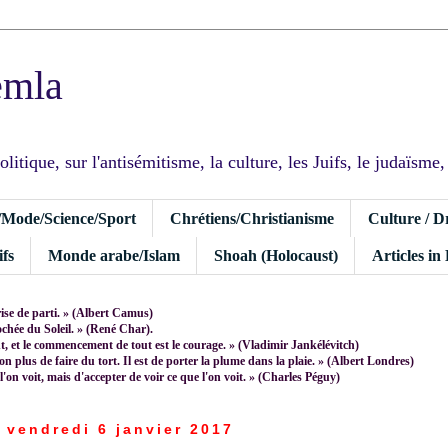
emla
tique, sur l'antisémitisme, la culture, les Juifs, le judaïsme, I
/Mode/Science/Sport
Chrétiens/Christianisme
Culture / D
fs
Monde arabe/Islam
Shoah (Holocaust)
Articles in
rise de parti. » (Albert Camus)
rochée du Soleil. » (René Char).
 et le commencement de tout est le courage. » (Vladimir Jankélévitch)
non plus de faire du tort. Il est de porter la plume dans la plaie. » (Albert Londres)
 l'on voit, mais d'accepter de voir ce que l'on voit. » (Charles Péguy)
vendredi 6 janvier 2017