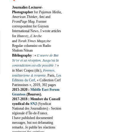
Journalist-Lecturer-
Photographer
for
Pajamas Media,
American Thinker, Ami
and
FrontPage Mag
. Former
correspondent for Guysen
International News. I wrote articles
Haaretz
L'Arche
for
,
Torah Times Magazine
and
Regular columnist on Radio
Shalom Nitsan
L’œuvre de Bat
Bibliography
:
«
Ye’or et sa réception. Jusqu’où la
contradiction est-elle possible ?
»
Femmes,
in Marc Crapez (dir.),
totalitarisme & tyrannie
. Paris,
Les
Editions du Cerf
, « Collection Cerf
Patrimoines », 2019, 392 pages
Middle East Forum
2015-2020 :
Grantees
(Bourses).
2017-2018 : Membre du Conseil
SNJ
syndical du
(Syndicat
National des Journalistes) - Section
régionale d’Île-de-France.
I have published documented
messages, but not defamating
remarks. Je publie les réactions