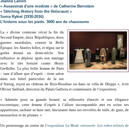
Jeanne Lanvin
« Assassinat d'une modiste » de Catherine Bernstein
« Stitching History from the Holocaust »
Sonia Rykiel (1930-2016)
L’histoire sous les pieds. 3000 ans de chaussures
La « divine comtesse vécut la fin du
Second Empire, deux Républiques, deux
guerres mondiales, connut la Belle
Époque, les Années folles, et régna sur le
gotha durant un demi-siècle. Son
influence se déploie après son mariage
avec le très fortuné comte Henry
Greffulhe. La plus belle femme de Paris
– tant d’allure que d’esprit – tient salon
dans son hôtel particulier de la rue
d’Astorg, reçoit au château de Bois-Boudran ou dans sa villa de Dieppe », écrit
Olivier Saillard, directeur du Palais Galliera et commissaire de l’exposition.
« Admirée pour sa grande beauté, sa silhouette élancée et son élégance
excentrique, cette femme d’esprit à l’allure incomparable met en scène ses
apparitions, sachant se faire rare, fascinante dans ses envolées de tulle, de gaze, de
mousseline et de plumes. »
Un personnage au centre de l’
exposition
La Mode retrouvée. Les robes trésors de