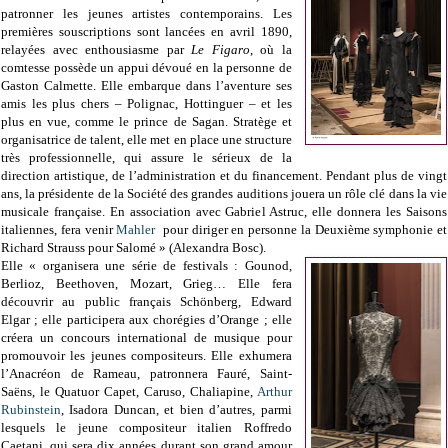
patronner les jeunes artistes contemporains. Les
premières souscriptions sont lancées en avril 1890,
relayées avec enthousiasme par
Le Figaro
, où la
comtesse possède un appui dévoué en la personne de
Gaston Calmette. Elle embarque dans l’aventure ses
amis les plus chers – Polignac, Hottinguer – et les
plus en vue, comme le prince de Sagan. Stratège et
organisatrice de talent, elle met en place une structure
très professionnelle, qui assure le sérieux de la
direction artistique, de l’administration et du financement. Pendant plus de vingt
ans, la présidente de la Société des grandes auditions jouera un rôle clé dans la vie
musicale française. En association avec Gabriel Astruc, elle donnera les Saisons
italiennes, fera venir
Mahler
pour diriger en personne la Deuxième symphonie et
Richard Strauss pour Salomé » (Alexandra Bosc).
Elle « organisera une série de festivals : Gounod,
Berlioz, Beethoven, Mozart, Grieg… Elle fera
découvrir au public français Schönberg, Edward
Elgar ; elle participera aux chorégies d’Orange ; elle
créera un concours international de musique pour
promouvoir les jeunes compositeurs. Elle exhumera
l’Anacréon de Rameau, patronnera Fauré, Saint-
Saëns, le Quatuor Capet, Caruso, Chaliapine,
Arthur
Rubinstein
, Isadora Duncan, et bien d’autres, parmi
lesquels le jeune compositeur italien Roffredo
Caetani, qui sera dix années durant son grand amour