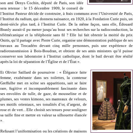
son ami Denys Cochin, député de Paris, son idée
sera retenue : le 15 décembre 1909, le conseil de
l’Institut Pasteur décide de construire, à frais communs avec l’Université de Paris,
l’Institut du radium, qui donnera naissance, en 1920, à la Fondation Curie puis, un
demi-siècle plus tard, à l’Institut Curie. De la même façon, sans elle, Édouard
Branly aurait-il pu mener jusqu’au bout ses recherches sur la radioconduction, la
télémécanique et la téléphonie sans fil ? Elle lui fait obtenir la moitié du prix
Osiris, qu’il partage avec Pierre Curie, organise une démonstration publique de ses
travaux au Trocadéro devant cinq mille personnes, puis une expérience de
radiotransmission à Bois-Boudran, et obtient de ses amis ministres qu’il puisse
conserver son laboratoire à l’Institut catholique, dont le bail devait être résilié
après la loi de séparation de l’Église et de l’État ».
Et Olivier Saillard de poursuivre : « Élégance faite
femme, exubérante dans ses toilettes, la comtesse
Greffulhe met en scène ses apparitions, sait se faire
rare, fugitive et incomparablement fascinante dans
ses envolées de tulle, de gaze, de mousseline et de
plumes, ses vestes kimono, ses manteaux de velours,
ses motifs orientaux, ses tonalités d’or, d’argent, de
rose et de vert... Elle choisit ses tenues pour souligner
sa taille fine et mettre en valeur sa silhouette élancée
».
Refusant l’uniformisation ou les créations de maisons