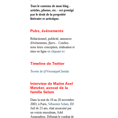
Tout le contenu de mon blog -
articles, photos, etc. - est protégé
par le droit de la propriété
littéraire et artistique.
Pubs, évènements
Rédactionnel, publicité, annonces
d'évènements,
flyers
... Confiez-
nous leurs conception, réalisation et
mise en ligne
en cliquant ici
Timeline de Twitter
Tweets de @VeroniqueChemla
Interview de Maitre Axel
Metzker, avocat de la
famille Selam
Dans la nuit du 19 au 20 novembre
2003, à Paris,
Sébastien Selam
, DJ
Juif de 23 ans, était assassiné par
un voisin musulman, Adel
Amastaibou. Débutait le combat de