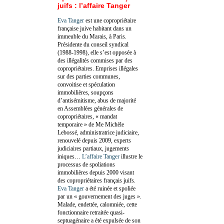
juifs : l’affaire Tanger
Eva Tanger
est une copropriétaire
française juive habitant dans un
immeuble du Marais, à Paris.
Présidente du conseil syndical
(1988-1998), elle s’est opposée à
des illégalités commises par des
copropriétaires. Emprises illégales
sur des parties communes,
convoitise et spéculation
immobilières, soupçons
d’antisémitisme, abus de majorité
en Assemblées générales de
copropriétaires, « mandat
temporaire » de Me Michèle
Lebossé, administratrice judiciaire,
renouvelé depuis 2009, experts
judiciaires partiaux, jugements
iniques…
L’affaire Tanger
illustre le
processus de spoliations
immobilières depuis 2000 visant
des copropriétaires français juifs.
Eva Tanger
a été ruinée et spoliée
par un « gouvernement des juges ».
Malade, endettée, calomniée, cette
fonctionnaire retraitée quasi-
septuagénaire a été expulsée de son