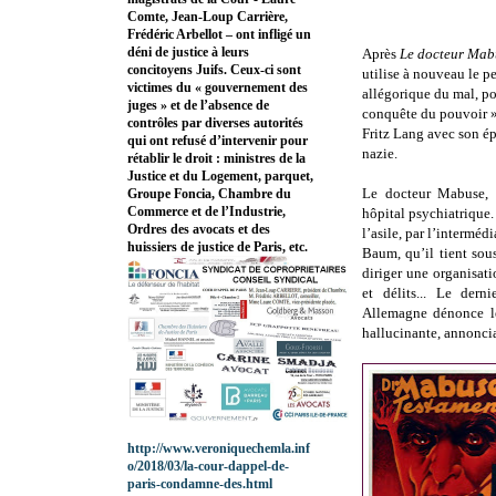
Comte, Jean-Loup Carrière,
Frédéric Arbellot – ont infligé un
déni de justice à leurs
Après
Le docteur Mab
concitoyens Juifs. Ceux-ci sont
utilise à nouveau le p
victimes du « gouvernement des
allégorique du mal, po
juges » et de l’absence de
conquête du pouvoir
contrôles par diverses autorités
Fritz Lang avec son ép
qui ont refusé d’intervenir pour
nazie.
rétablir le droit : ministres de la
Justice et du Logement, parquet,
Le docteur Mabuse, 
Groupe Foncia, Chambre du
Commerce et de l’Industrie,
hôpital psychiatrique. 
Ordres des avocats et des
l’asile, par l’intermédi
huissiers de justice de Paris, etc.
Baum, qu’il tient sou
diriger une organisat
et délits... Le dern
Allemagne dénonce le
hallucinante, annoncia
http://www.veroniquechemla.inf
o/2018/03/la-cour-dappel-de-
paris-condamne-des.html