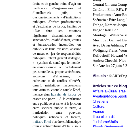
droite et de gauche, refus d’agir ou
Central Cinema Comp
inefficacité d’organisations et
Critérion Film, RFA, F
d’intellectuels juifs, «
Producteurs : Artur Br
dysfonctionnements » d’institutions
Scénario : Fritz Lang,
publiques, d'ordres professionnels
Fethge, Norbert Jacqu
et d'auxiliaires de justice, faillites de
Image : Karl Löb
l’Etat dans ses missions
Montage : Walter Wis
régaliennes, discriminations non
sanctionnées,
establishment
, entités
Musique : Gerhard Bec
et bureaucraties incontrôlés ou
Avec Dawn Addams, Pe
oublieux de leurs missions, absence
Wolfgang Preiss, Wern
de mises en jeu de responsabilités
Kolldehoff, Howard Ve
publiques, intérêt général dédaigné,
Andrea Checchi, Nico 
« système-de-santé-que-le-monde-
Sur Arte les 27 juin à
entier-nous-envie » partialement
peu sourcilleux, propos antisémites,
Visuels
: © ARD/Deg
soupçons d’affairisme, de
collusions et de conflits d’intérêt,
omerta
médiatique, harcèlements
Articles sur ce blo
tous azimuts visant le couple Krief,
Affaire al-Dura/Israël
menace d'un
huissier de justice
de
Aviation/Mode/Sport
casser une porte…
A la confluence
Chrétiens
entre politique et santé, à la jonction
Culture
,
entre secteurs public et privé, à
France
l’articulation entre pouvoirs
Il ou elle a dit...
politiques nationaux et locaux,
l’affaire Krief
s’avère emblématique
Judaïsme/Juifs
d’un « antisémitisme d’Etat » sous
Shoah (
Holocaust
)