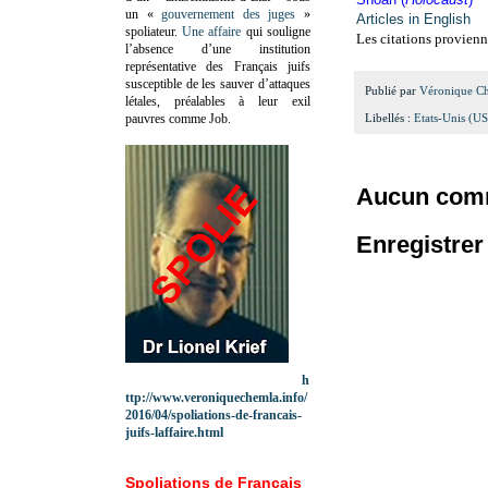
un «
gouvernement des juges
»
Articles in English
spoliateur.
Une affaire
qui souligne
Les citations provienne
l’absence d’une institution
représentative des Français juifs
susceptible de les sauver d’attaques
Publié par
Véronique C
létales, préalables à leur exil
pauvres comme Job.
Libellés :
Etats-Unis (U
Aucun comm
Enregistre
h
ttp://www.veroniquechemla.info/
2016/04/spoliations-de-francais-
juifs-laffaire.html
Spoliations de Français