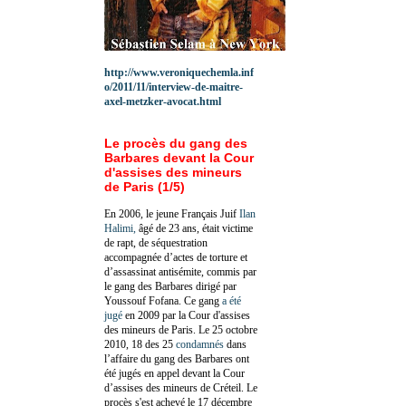
http://www.veroniquechemla.inf
o/2011/11/interview-de-maitre-
axel-metzker-avocat.html
Le procès du gang des
Barbares devant la Cour
d'assises des mineurs
de Paris (1/5)
En 2006, le jeune Français Juif
Ilan
Halimi,
âgé de 23 ans, était victime
de rapt, de séquestration
accompagnée d’actes de torture et
d’assassinat antisémite, commis par
le gang des Barbares dirigé par
Youssouf Fofana. Ce gang
a été
jugé
en 2009 par la Cour d'assises
des mineurs de Paris. Le 25 octobre
2010, 18 des 25
condamnés
dans
l’affaire du gang des Barbares ont
été jugés en appel devant la Cour
d’assises des mineurs de Créteil. Le
procès s'est achevé le 17 décembre