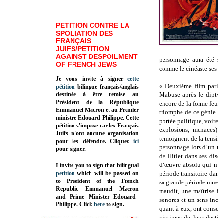
PETITION CONTRE LA
SPOLIATION DES
FRANÇAIS
JUIFS/PETITION
AGAINST DESPOILMENT
personnage aura été 
OF FRENCH JEWS
comme le cinéaste ses 
Je vous invite à signer
cette
« Deuxième film parl
pétition
bilingue français/anglais
destinée à être remise au
Mabuse après le dip
Président de la République
encore de la forme feu
Emmanuel Macron et au Premier
triomphe de ce génie 
ministre Edouard Philippe. Cette
portée politique, voire
pétition s'impose car les Français
explosions, menaces) 
Juifs n'ont aucune organisation
témoignent de la tens
pour les défendre. Cliquez
ici
personnage lors d’un 
pour signer.
de Hitler dans ses di
d’œuvre absolu qui n’
I invite you to sign that bilingual
petition
which will be passed on
période transitoire da
to President of the French
sa grande période mue
Republic
Emmanuel Macron
maudit, une maîtrise 
and Prime Minister
Edouard
sonores et un sens inc
Philippe
.
Click
here
to sign.
quant à eux, ont conse
victimes de leur des