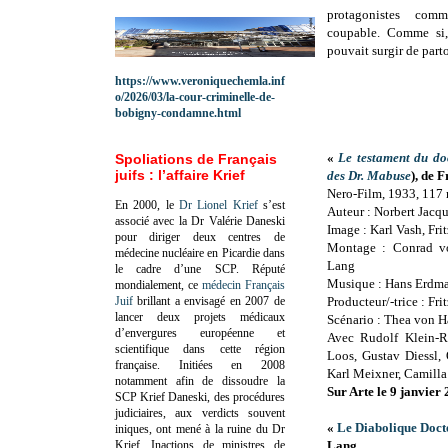
protagonistes com
coupable. Comme si,
pouvait surgir de parto
https://www.veroniquechemla.inf
o/2026/03/la-cour-criminelle-de-
bobigny-condamne.html
«
Le testament du d
Spoliations de Français
juifs : l’affaire Krief
des Dr. Mabuse
), de 
Nero-Film, 1933, 117
En 2000, le
Dr Lionel Krief
s’est
Auteur : Norbert Jacq
associé avec la Dr Valérie Daneski
Image : Karl Vash, Fr
pour diriger deux centres de
Montage : Conrad vo
médecine nucléaire en Picardie dans
Lang
le cadre d’une SCP.
Réputé
Musique : Hans Erdma
mondialement, ce
médecin Français
Juif
brillant a envisagé en 2007 de
Producteur/-trice : F
lancer deux projets médicaux
Scénario : Thea von H
d’envergures européenne et
Avec Rudolf Klein-R
scientifique dans cette région
Loos, Gustav Diessl,
française.
Initiées en 2008
Karl Meixner, Camilla
notamment afin de dissoudre la
Sur Arte
le
9 janvier 
SCP Krief Daneski, des procédures
judiciaires, aux verdicts souvent
«
Le Diabolique Doc
iniques, ont mené à la ruine du Dr
Krief.
Inactions de ministres de
Lang