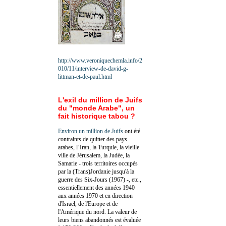
http://www.veroniquechemla.info/2
010/11/interview-de-david-g-
littman-et-de-paul.html
L'exil du million de Juifs
du "monde Arabe", un
fait historique tabou ?
Environ un million de Juifs
ont été
contraints de quitter des pays
arabes, l’Iran, la Turquie, la vieille
ville de Jérusalem, la Judée, la
Samarie - trois territoires occupés
par la (Trans)Jordanie jusqu'à la
guerre des Six-Jours (1967) -, etc.,
essentiellement des années 1940
aux années 1970 et en direction
d'Israël, de l'Europe et de
l'Amérique du nord. La valeur de
leurs biens abandonnés est évaluée