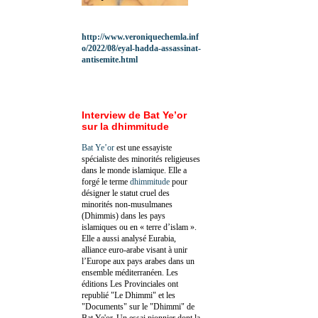
http://www.veroniquechemla.inf
o/2022/08/eyal-hadda-assassinat-
antisemite.html
Interview de Bat Ye’or
sur la dhimmitude
Bat Ye’or
est une essayiste
spécialiste des minorités religieuses
dans le monde islamique. Elle a
forgé le terme
dhimmitude
pour
désigner le statut cruel des
minorités non-musulmanes
(Dhimmis) dans les pays
islamiques ou en « terre d’islam ».
Elle a aussi analysé Eurabia,
alliance euro-arabe visant à unir
l’Europe aux pays arabes dans un
ensemble méditerranéen. Les
éditions Les Provinciales ont
republié "Le Dhimmi" et les
"Documents" sur le "Dhimmi" de
Bat Ye'or. Un essai pionnier dont la