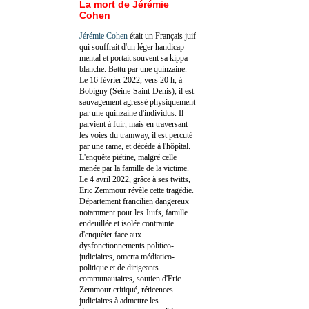
La mort de Jérémie
Cohen
Jérémie Cohen
était un Français juif
qui souffrait d'un léger handicap
mental et portait souvent sa kippa
blanche. Battu par une quinzaine.
Le 16 février 2022, vers 20 h, à
Bobigny (Seine-Saint-Denis), il est
sauvagement agressé physiquement
par une quinzaine d'individus. Il
parvient à fuir, mais en traversant
les voies du tramway, il est percuté
par une rame, et décède à l'hôpital.
L'enquête piétine, malgré celle
menée par la famille de la victime.
Le 4 avril 2022, grâce à ses twitts,
Eric Zemmour révèle cette tragédie.
Département francilien dangereux
notamment pour les Juifs, famille
endeuillée et isolée contrainte
d'enquêter face aux
dysfonctionnements politico-
judiciaires, omerta médiatico-
politique et de dirigeants
communautaires, soutien d'Eric
Zemmour critiqué, réticences
judiciaires à admettre les