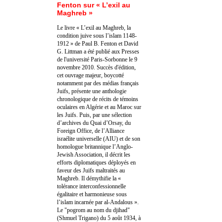
Fenton sur « L’exil au
Maghreb »
Le livre « L’exil au Maghreb, la
condition juive sous l’islam 1148-
1912 » de Paul B. Fenton et David
G. Littman a été publié aux Presses
de l'université Paris-Sorbonne le 9
novembre 2010. Succès d'édition,
cet ouvrage majeur, boycotté
notamment par des médias français
Juifs, présente une anthologie
chronologique de récits de témoins
oculaires en Algérie et au Maroc sur
les Juifs. Puis, par une sélection
d’archives du Quai d’Orsay, du
Foreign Office, de l’Alliance
israélite universelle (AIU) et de son
homologue britannique l’Anglo-
Jewish Association, il décrit les
efforts diplomatiques déployés en
faveur des Juifs maltraités au
Maghreb. Il démythifie la «
tolérance interconfessionnelle
égalitaire et harmonieuse sous
l’islam incarnée par al-Andalous ».
Le "pogrom au nom du djihad"
(Shmuel Trigano) du 5 août 1934, à