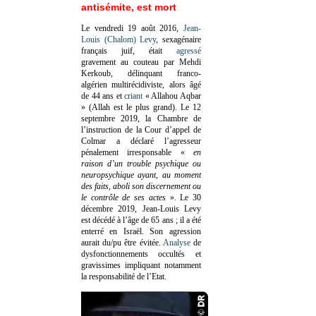
antisémite, est mort
Le vendredi 19 août 2016,
Jean-
Louis (Chalom) Levy
, sexagénaire
français juif, était
agressé
gravement au couteau par Mehdi
Kerkoub, délinquant franco-
algérien multirécidiviste, alors âgé
de 44 ans et
criant
« Allahou Aqbar
» (Allah est le plus grand). Le 12
septembre 2019, la Chambre de
l’instruction de la Cour d’appel de
Colmar a déclaré l’agresseur
pénalement irresponsable
«
en
raison d’un trouble psychique ou
neuropsychique ayant, au moment
des faits, aboli son discernement ou
le contrôle de ses actes
»
. Le 30
décembre 2019, Jean-Louis Levy
est décédé à l’âge de 65 ans ; il a été
enterré en Israël. Son agression
aurait du/pu être évitée.
Analyse
de
dysfonctionnements occultés et
gravissimes impliquant notamment
la responsabilité de l’Etat.