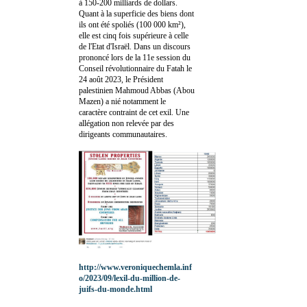
à 150-200 milliards de dollars.
Quant à la superficie des biens dont
ils ont été spoliés (100 000 km²),
elle est cinq fois supérieure à celle
de l'Etat d'Israël. Dans un discours
prononcé lors de la 11e session du
Conseil révolutionnaire du Fatah le
24 août 2023, le Président
palestinien Mahmoud Abbas (Abou
Mazen) a nié notamment le
caractère contraint de cet exil. Une
allégation non relevée par des
dirigeants communautaires.
http://www.veroniquechemla.inf
o/2023/09/lexil-du-million-de-
juifs-du-monde.html