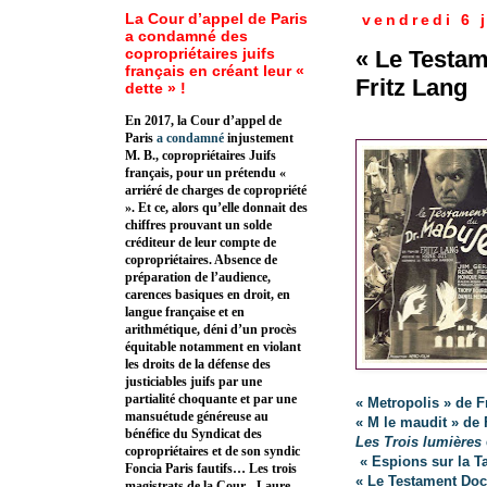
La Cour d’appel de Paris
vendredi 6 
a condamné des
copropriétaires juifs
« Le Testa
français en créant leur «
Fritz Lang
dette » !
En 2017, la Cour d’appel de
Paris
a condamné
injustement
M. B., copropriétaires Juifs
français, pour un prétendu «
arriéré de charges de copropriété
». Et ce, alors qu’elle donnait des
chiffres prouvant un solde
créditeur de leur compte de
copropriétaires. Absence de
préparation de l’audience,
carences basiques en droit, en
langue française et en
arithmétique, déni d’un procès
équitable notamment en violant
les droits de la défense des
justiciables juifs par une
partialité choquante et par une
« Metropolis » de F
mansuétude généreuse au
« M le maudit » de 
bénéfice du Syndicat des
Les Trois lumières
copropriétaires et de son syndic
« Espions sur la T
Foncia Paris fautifs… Les trois
« Le Testament Doc
magistrats de la Cour - Laure