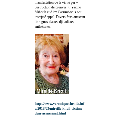
manifestation de la vérité par «
destruction de preuves ». Yacine
Mihoub et Alex Carrimbacus ont
interjeté appel. Divers faits attestent
de signes d'actes djihadistes
antisémites.
http://www.veroniquechemla.inf
o/2018/03/mireille-knoll-victime-
dun-assassinat.html