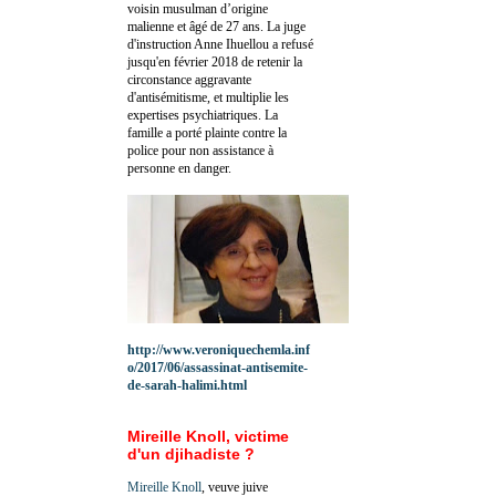
voisin musulman d’origine
malienne et âgé de 27 ans. La juge
d'instruction Anne Ihuellou a refusé
jusqu'en février 2018 de retenir la
circonstance aggravante
d'antisémitisme, et multiplie les
expertises psychiatriques. La
famille a porté plainte contre la
police pour non assistance à
personne en danger.
http://www.veroniquechemla.inf
o/2017/06/assassinat-antisemite-
de-sarah-halimi.html
Mireille Knoll, victime
d'un djihadiste ?
Mireille Knoll
, veuve juive