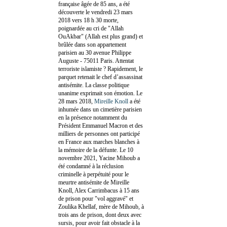
française âgée de 85 ans, a été
découverte le vendredi 23 mars
2018 vers 18 h 30 morte,
poignardée au cri de "Allah
OuAkbar" (Allah est plus grand) et
brûlée dans son appartement
parisien au 30 avenue Philippe
Auguste - 75011 Paris. Attentat
terroriste islamiste ? Rapidement, le
parquet retenait le chef d’assassinat
antisémite. La classe politique
unanime exprimait son émotion. Le
28 mars 2018,
Mireille Knoll
a été
inhumée dans un cimetière parisien
en la présence notamment du
Président Emmanuel Macron et des
milliers de personnes ont participé
en France aux marches blanches à
la mémoire de la défunte. Le 10
novembre 2021, Yacine Mihoub a
été condamné à la réclusion
criminelle à perpétuité pour le
meurtre antisémite de Mireille
Knoll, Alex Carrimbacus à 15 ans
de prison pour "vol aggravé" et
Zoulika Khellaf, mère de Mihoub, à
trois ans de prison, dont deux avec
sursis, pour avoir fait obstacle à la