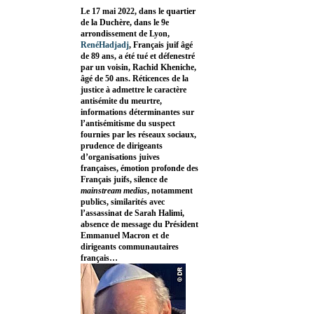
Le 17 mai 2022, dans le quartier
de la Duchère, dans le 9e
arrondissement de Lyon,
RenéHadjadj
, Français juif âgé
de 89 ans, a été tué et défenestré
par un voisin, Rachid Kheniche,
âgé de 50 ans. Réticences de la
justice à admettre le caractère
antisémite du meurtre,
informations déterminantes sur
l’antisémitisme du suspect
fournies par les réseaux sociaux,
prudence de dirigeants
d’organisations juives
françaises, émotion profonde des
Français juifs, silence de
mainstream medias
, notamment
publics, similarités avec
l’assassinat de Sarah Halimi,
absence de message du Président
Emmanuel Macron et de
dirigeants communautaires
français…