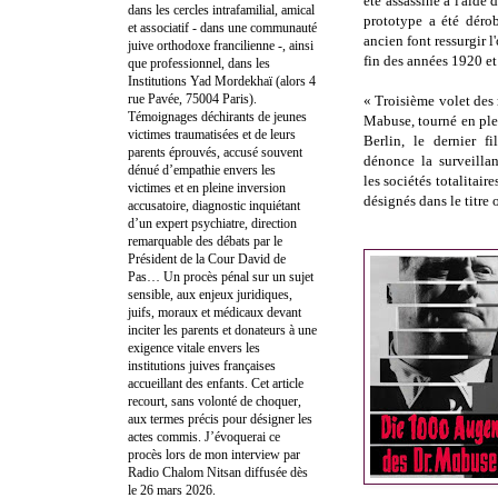
été assassiné à l'aide
dans les cercles intrafamilial, amical
prototype a été déro
et associatif - dans une communauté
ancien font ressurgir 
juive orthodoxe francilienne -, ainsi
fin des années 1920 et 
que professionnel, dans les
Institutions Yad Mordekhaï (alors 4
rue Pavée, 75004 Paris).
« Troisième volet des
Témoignages déchirants de jeunes
Mabuse, tourné en ple
victimes traumatisées et de leurs
Berlin, le dernier f
parents éprouvés, accusé souvent
dénonce la surveilla
dénué d’empathie envers les
les sociétés totalitair
victimes et en pleine inversion
désignés dans le titre 
accusatoire, diagnostic inquiétant
d’un expert psychiatre, direction
remarquable des débats par le
Président de la Cour David de
Pas… Un procès pénal sur un sujet
sensible, aux enjeux juridiques,
juifs, moraux et médicaux devant
inciter les parents et donateurs à une
exigence vitale envers les
institutions juives françaises
accueillant des enfants. Cet article
recourt, sans volonté de choquer,
aux termes précis pour désigner les
actes commis. J’évoquerai ce
procès lors de mon interview par
Radio Chalom Nitsan diffusée dès
le 26 mars 2026.