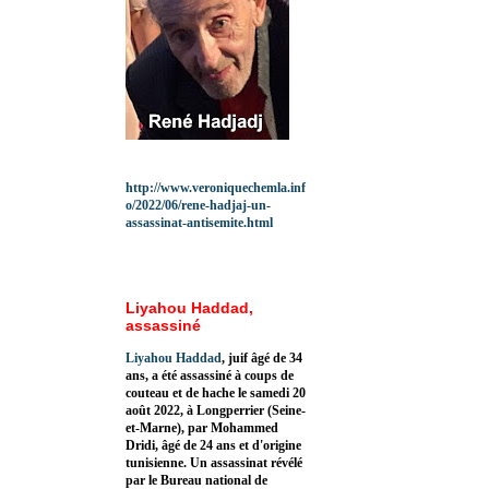
http://www.veroniquechemla.inf
o/2022/06/rene-hadjaj-un-
assassinat-antisemite.html
Liyahou Haddad,
assassiné
Liyahou Haddad
, juif âgé de 34
ans, a été assassiné à coups de
couteau et de hache le samedi 20
août 2022, à Longperrier (Seine-
et-Marne), par Mohammed
Dridi, âgé de 24 ans et d'origine
tunisienne. Un assassinat révélé
par le Bureau national de