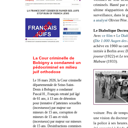
criminels. Hanté par c
ultime réapparition 
surveillance, dans le 
a analysé
Olivier Père.
Le Diabolique Docte
Avec
ce film
«
Le Dia
(
Die 1.000 Augen des
achève en 1960 sa carri
initiée à Berlin avec
D
joueur
(1922) et
Le te
La Cour criminelle de
Mabuse
(1933).
Bobigny a condamné un
pédocriminel en milieu
juif orthodoxe
Le 16 mars 2026, la Cour criminelle
départementale de Seine-Saint-
Denis à Bobigny a condamné
Pascal H., Français retraité juif âgé
de 61 ans, à 13 ans de détention
pour (tentative d’)atteintes sexuelles
(incestueuse) par majeur sur
mineurs de 15 ans, corruption de
voiture. Peu de temps
mineurs de 15 ans et viols
une vision du docteur
(incestueux) par majeur sur mineurs
la police à ses heures
de 15 ans. Des
infractions commises