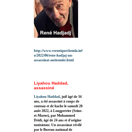
http://www.veroniquechemla.inf
o/2022/06/rene-hadjaj-un-
assassinat-antisemite.html
Liyahou Haddad,
assassiné
Liyahou Haddad
, juif âgé de 34
ans, a été assassiné à coups de
couteau et de hache le samedi 20
août 2022, à Longperrier (Seine-
et-Marne), par Mohammed
Dridi, âgé de 24 ans et d'origine
tunisienne. Un assassinat révélé
par le Bureau national de