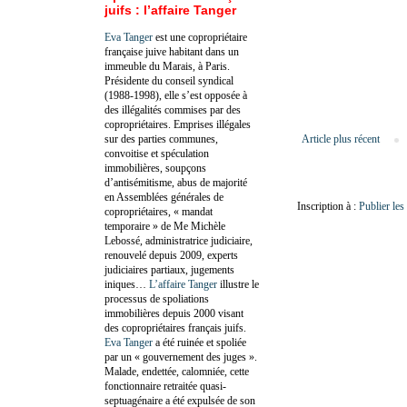
juifs : l’affaire Tanger
Eva Tanger
est une copropriétaire
française juive habitant dans un
immeuble du Marais, à Paris.
Présidente du conseil syndical
(1988-1998), elle s’est opposée à
des illégalités commises par des
copropriétaires. Emprises illégales
sur des parties communes,
Article plus récent
convoitise et spéculation
immobilières, soupçons
d’antisémitisme, abus de majorité
en Assemblées générales de
Inscription à :
Publier le
copropriétaires, « mandat
temporaire » de Me Michèle
Lebossé, administratrice judiciaire,
renouvelé depuis 2009, experts
judiciaires partiaux, jugements
iniques…
L’affaire Tanger
illustre le
processus de spoliations
immobilières depuis 2000 visant
des copropriétaires français juifs.
Eva Tanger
a été ruinée et spoliée
par un « gouvernement des juges ».
Malade, endettée, calomniée, cette
fonctionnaire retraitée quasi-
septuagénaire a été expulsée de son