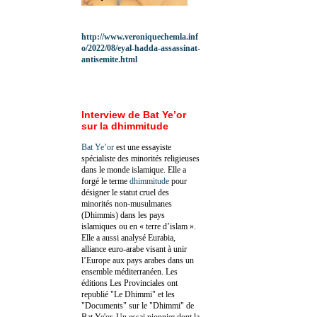
http://www.veroniquechemla.inf
o/2022/08/eyal-hadda-assassinat-
antisemite.html
Interview de Bat Ye’or
sur la dhimmitude
Bat Ye’or
est une essayiste
spécialiste des minorités religieuses
dans le monde islamique. Elle a
forgé le terme
dhimmitude
pour
désigner le statut cruel des
minorités non-musulmanes
(Dhimmis) dans les pays
islamiques ou en « terre d’islam ».
Elle a aussi analysé Eurabia,
alliance euro-arabe visant à unir
l’Europe aux pays arabes dans un
ensemble méditerranéen. Les
éditions Les Provinciales ont
republié "Le Dhimmi" et les
"Documents" sur le "Dhimmi" de
Bat Ye'or. Un essai pionnier dont la