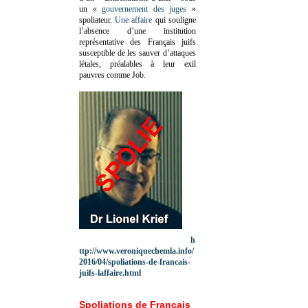
un «
gouvernement des juges
»
spoliateur.
Une affaire
qui souligne
l’absence d’une institution
représentative des Français juifs
susceptible de les sauver d’attaques
létales, préalables à leur exil
pauvres comme Job.
h
ttp://www.veroniquechemla.info/
2016/04/spoliations-de-francais-
juifs-laffaire.html
Spoliations de Français