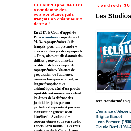
La Cour d’appel de Paris
vendredi 30
a condamné des
copropriétaires juifs
Les Studios
français en créant leur «
dette » !
En 2017, la Cour d’appel de
Paris
a condamné
injustement
M. B., copropriétaires Juifs
français, pour un prétendu «
arriéré de charges de copropriété
». Et ce, alors qu’elle donnait des
chiffres prouvant un solde
créditeur de leur compte de
copropriétaires. Absence de
préparation de l’audience,
carences basiques en droit, en
langue française et en
arithmétique, déni d’un procès
équitable notamment en violant
les droits de la défense des
sera transformé en qua
justiciables juifs par une
partialité choquante et par une
L'enfance d'Alexan
mansuétude généreuse au
Brigitte Bardot
bénéfice du Syndicat des
copropriétaires et de son syndic
Léon Barsacq (1906-
Foncia Paris fautifs… Les trois
Claude Berri (1934-
magistrats de la Cour - Laure