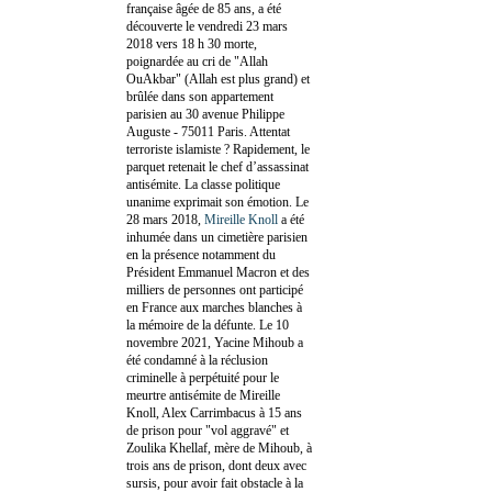
française âgée de 85 ans, a été
découverte le vendredi 23 mars
2018 vers 18 h 30 morte,
poignardée au cri de "Allah
OuAkbar" (Allah est plus grand) et
brûlée dans son appartement
parisien au 30 avenue Philippe
Auguste - 75011 Paris. Attentat
terroriste islamiste ? Rapidement, le
parquet retenait le chef d’assassinat
antisémite. La classe politique
unanime exprimait son émotion. Le
28 mars 2018,
Mireille Knoll
a été
inhumée dans un cimetière parisien
en la présence notamment du
Président Emmanuel Macron et des
milliers de personnes ont participé
en France aux marches blanches à
la mémoire de la défunte. Le 10
novembre 2021, Yacine Mihoub a
été condamné à la réclusion
criminelle à perpétuité pour le
meurtre antisémite de Mireille
Knoll, Alex Carrimbacus à 15 ans
de prison pour "vol aggravé" et
Zoulika Khellaf, mère de Mihoub, à
trois ans de prison, dont deux avec
sursis, pour avoir fait obstacle à la