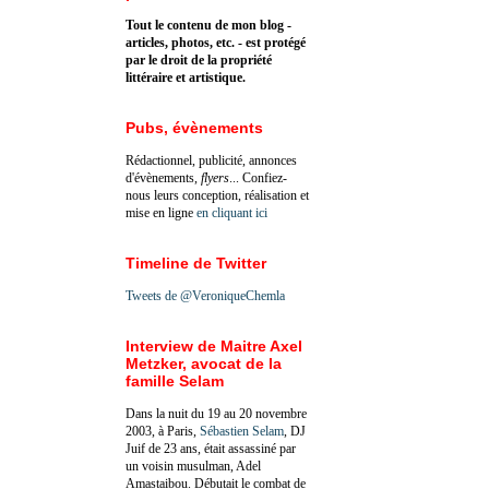
Tout le contenu de mon blog -
articles, photos, etc. - est protégé
par le droit de la propriété
littéraire et artistique.
Pubs, évènements
Rédactionnel, publicité, annonces
d'évènements,
flyers
... Confiez-
nous leurs conception, réalisation et
mise en ligne
en cliquant ici
Timeline de Twitter
Tweets de @VeroniqueChemla
Interview de Maitre Axel
Metzker, avocat de la
famille Selam
Dans la nuit du 19 au 20 novembre
2003, à Paris,
Sébastien Selam
, DJ
Juif de 23 ans, était assassiné par
un voisin musulman, Adel
Amastaibou. Débutait le combat de