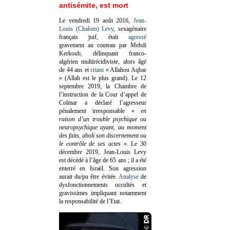
antisémite, est mort
Le vendredi 19 août 2016,
Jean-
Louis (Chalom) Levy
, sexagénaire
français juif, était
agressé
gravement au couteau par Mehdi
Kerkoub, délinquant franco-
algérien multirécidiviste, alors âgé
de 44 ans et
criant
« Allahou Aqbar
» (Allah est le plus grand). Le 12
septembre 2019, la Chambre de
l’instruction de la Cour d’appel de
Colmar a déclaré l’agresseur
pénalement irresponsable
«
en
raison d’un trouble psychique ou
neuropsychique ayant, au moment
des faits, aboli son discernement ou
le contrôle de ses actes
»
. Le 30
décembre 2019, Jean-Louis Levy
est décédé à l’âge de 65 ans ; il a été
enterré en Israël. Son agression
aurait du/pu être évitée.
Analyse
de
dysfonctionnements occultés et
gravissimes impliquant notamment
la responsabilité de l’Etat.