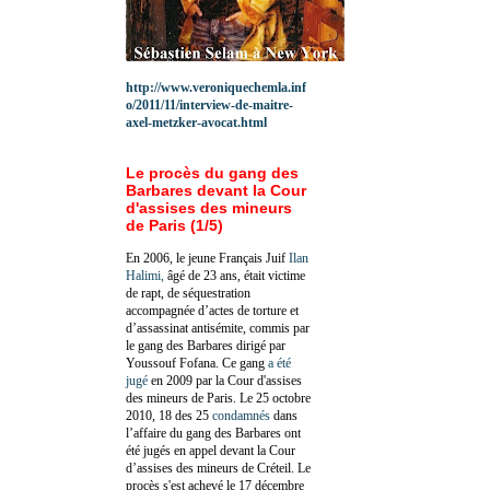
http://www.veroniquechemla.inf
o/2011/11/interview-de-maitre-
axel-metzker-avocat.html
Le procès du gang des
Barbares devant la Cour
d'assises des mineurs
de Paris (1/5)
En 2006, le jeune Français Juif
Ilan
Halimi,
âgé de 23 ans, était victime
de rapt, de séquestration
accompagnée d’actes de torture et
d’assassinat antisémite, commis par
le gang des Barbares dirigé par
Youssouf Fofana. Ce gang
a été
jugé
en 2009 par la Cour d'assises
des mineurs de Paris. Le 25 octobre
2010, 18 des 25
condamnés
dans
l’affaire du gang des Barbares ont
été jugés en appel devant la Cour
d’assises des mineurs de Créteil. Le
procès s'est achevé le 17 décembre