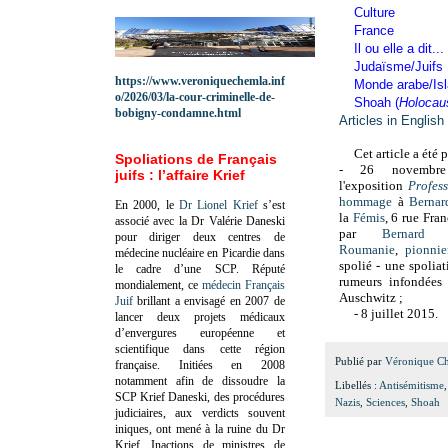
Culture
France
Il ou elle a dit...
Judaïsme/Juifs
https://www.veroniquechemla.inf
Monde arabe/Is
o/2026/03/la-cour-criminelle-de-
Shoah (
Holocau
bobigny-condamne.html
Articles in English
Cet article a été 
Spoliations de Français
-
26 novemb
juifs : l’affaire Krief
l'exposition
Profes
hommage
à
Bernar
En 2000, le
Dr Lionel Krief
s’est
la
Fémis
, 6 rue Fra
associé avec la Dr Valérie Daneski
par
Bernard 
pour diriger deux centres de
Roumanie
,
pionnie
médecine nucléaire en Picardie dans
spolié - une spolia
le cadre d’une SCP.
Réputé
rumeurs infondées 
mondialement, ce
médecin Français
Auschwitz ;
Juif
brillant a envisagé en 2007 de
- 8 juillet 2015.
lancer deux projets médicaux
d’envergures européenne et
scientifique dans cette région
Publié par
Véronique C
française.
Initiées en 2008
notamment afin de dissoudre la
Libellés :
Antisémitisme
SCP Krief Daneski, des procédures
Nazis
,
Sciences
,
Shoah
judiciaires, aux verdicts souvent
iniques, ont mené à la ruine du Dr
Krief.
Inactions de ministres de