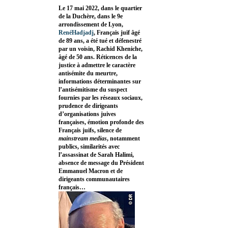
Le 17 mai 2022, dans le quartier
de la Duchère, dans le 9e
arrondissement de Lyon,
RenéHadjadj
, Français juif âgé
de 89 ans, a été tué et défenestré
par un voisin, Rachid Kheniche,
âgé de 50 ans. Réticences de la
justice à admettre le caractère
antisémite du meurtre,
informations déterminantes sur
l’antisémitisme du suspect
fournies par les réseaux sociaux,
prudence de dirigeants
d’organisations juives
françaises, émotion profonde des
Français juifs, silence de
mainstream medias
, notamment
publics, similarités avec
l’assassinat de Sarah Halimi,
absence de message du Président
Emmanuel Macron et de
dirigeants communautaires
français…