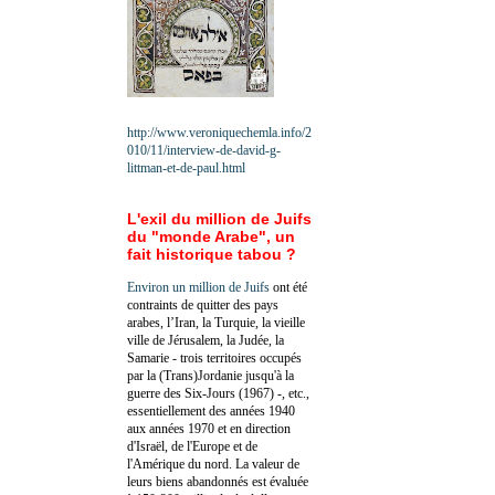
http://www.veroniquechemla.info/2
010/11/interview-de-david-g-
littman-et-de-paul.html
L'exil du million de Juifs
du "monde Arabe", un
fait historique tabou ?
Environ un million de Juifs
ont été
contraints de quitter des pays
arabes, l’Iran, la Turquie, la vieille
ville de Jérusalem, la Judée, la
Samarie - trois territoires occupés
par la (Trans)Jordanie jusqu'à la
guerre des Six-Jours (1967) -, etc.,
essentiellement des années 1940
aux années 1970 et en direction
d'Israël, de l'Europe et de
l'Amérique du nord. La valeur de
leurs biens abandonnés est évaluée