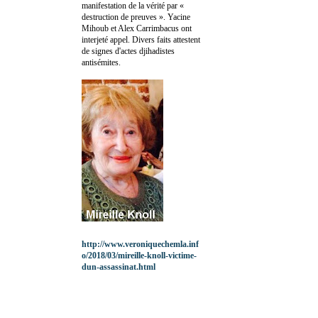
manifestation de la vérité par «
destruction de preuves ». Yacine
Mihoub et Alex Carrimbacus ont
interjeté appel. Divers faits attestent
de signes d'actes djihadistes
antisémites.
http://www.veroniquechemla.inf
o/2018/03/mireille-knoll-victime-
dun-assassinat.html