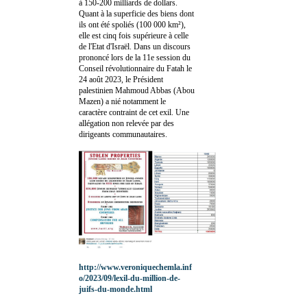
à 150-200 milliards de dollars.
Quant à la superficie des biens dont
ils ont été spoliés (100 000 km²),
elle est cinq fois supérieure à celle
de l'Etat d'Israël. Dans un discours
prononcé lors de la 11e session du
Conseil révolutionnaire du Fatah le
24 août 2023, le Président
palestinien Mahmoud Abbas (Abou
Mazen) a nié notamment le
caractère contraint de cet exil. Une
allégation non relevée par des
dirigeants communautaires.
http://www.veroniquechemla.inf
o/2023/09/lexil-du-million-de-
juifs-du-monde.html