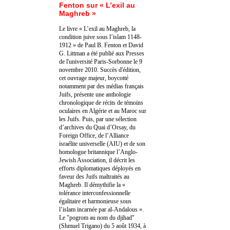
Fenton sur « L’exil au
Maghreb »
Le livre « L’exil au Maghreb, la
condition juive sous l’islam 1148-
1912 » de Paul B. Fenton et David
G. Littman a été publié aux Presses
de l'université Paris-Sorbonne le 9
novembre 2010. Succès d'édition,
cet ouvrage majeur, boycotté
notamment par des médias français
Juifs, présente une anthologie
chronologique de récits de témoins
oculaires en Algérie et au Maroc sur
les Juifs. Puis, par une sélection
d’archives du Quai d’Orsay, du
Foreign Office, de l’Alliance
israélite universelle (AIU) et de son
homologue britannique l’Anglo-
Jewish Association, il décrit les
efforts diplomatiques déployés en
faveur des Juifs maltraités au
Maghreb. Il démythifie la «
tolérance interconfessionnelle
égalitaire et harmonieuse sous
l’islam incarnée par al-Andalous ».
Le "pogrom au nom du djihad"
(Shmuel Trigano) du 5 août 1934, à