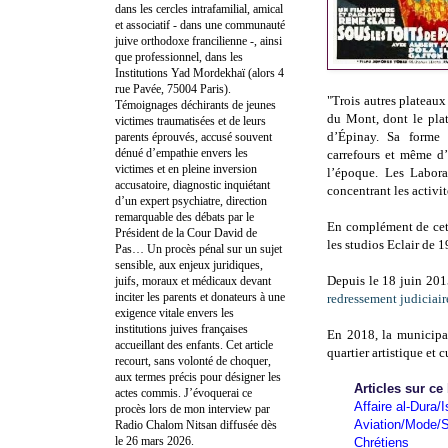
dans les cercles intrafamilial, amical
et associatif - dans une communauté
juive orthodoxe francilienne -, ainsi
que professionnel, dans les
Institutions Yad Mordekhaï (alors 4
rue Pavée, 75004 Paris).
"
Trois autres plateau
Témoignages déchirants de jeunes
du Mont, dont le plat
victimes traumatisées et de leurs
d’Épinay. Sa forme t
parents éprouvés, accusé souvent
dénué d’empathie envers les
carrefours et même d’u
victimes et en pleine inversion
l’époque. Les Labora
accusatoire, diagnostic inquiétant
concentrant les activit
d’un expert psychiatre, direction
remarquable des débats par le
En complément de cett
Président de la Cour David de
les studios Eclair de 
Pas… Un procès pénal sur un sujet
sensible, aux enjeux juridiques,
Depuis le 18 juin 2015
juifs, moraux et médicaux devant
inciter les parents et donateurs à une
redressement judiciair
exigence vitale envers les
institutions juives françaises
En 2018, la municipal
accueillant des enfants. Cet article
quartier artistique et c
recourt, sans volonté de choquer,
aux termes précis pour désigner les
Articles sur ce
actes commis. J’évoquerai ce
Affaire al-Dura/I
procès lors de mon interview par
Aviation/Mode/S
Radio Chalom Nitsan diffusée dès
le 26 mars 2026.
Chrétiens