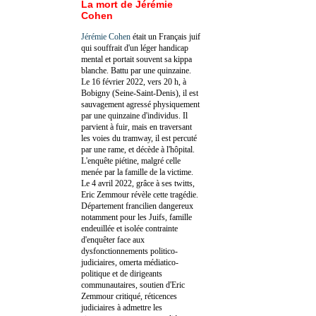
La mort de Jérémie
Cohen
Jérémie Cohen
était un Français juif
qui souffrait d'un léger handicap
mental et portait souvent sa kippa
blanche. Battu par une quinzaine.
Le 16 février 2022, vers 20 h, à
Bobigny (Seine-Saint-Denis), il est
sauvagement agressé physiquement
par une quinzaine d'individus. Il
parvient à fuir, mais en traversant
les voies du tramway, il est percuté
par une rame, et décède à l'hôpital.
L'enquête piétine, malgré celle
menée par la famille de la victime.
Le 4 avril 2022, grâce à ses twitts,
Eric Zemmour révèle cette tragédie.
Département francilien dangereux
notamment pour les Juifs, famille
endeuillée et isolée contrainte
d'enquêter face aux
dysfonctionnements politico-
judiciaires, omerta médiatico-
politique et de dirigeants
communautaires, soutien d'Eric
Zemmour critiqué, réticences
judiciaires à admettre les