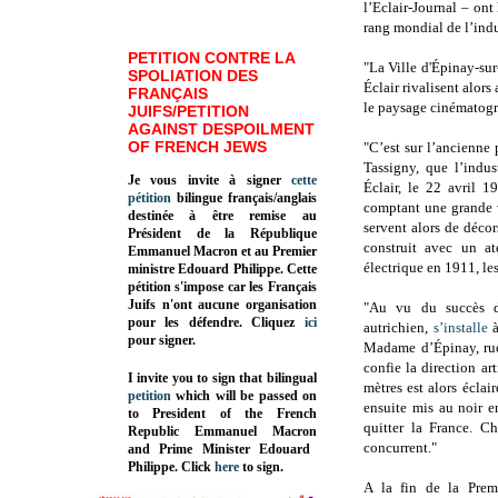
l’Eclair-Journal – ont 
rang mondial de l’ind
PETITION CONTRE LA
"La Ville d'Épinay-su
SPOLIATION DES
Éclair rivalisent alo
FRANÇAIS
le paysage cinématogra
JUIFS/PETITION
AGAINST DESPOILMENT
OF FRENCH JEWS
"C’est sur l’ancienne
Tassigny, que l’indus
Je vous invite à signer
cette
Éclair, le 22 avril 1
pétition
bilingue français/anglais
comptant une grande v
destinée à être remise au
servent alors de décor
Président de la République
construit avec un at
Emmanuel Macron et au Premier
électrique en 1911, le
ministre Edouard Philippe. Cette
pétition s'impose car les Français
Juifs n'ont aucune organisation
"Au vu du succès d
pour les défendre. Cliquez
ici
autrichien,
s’installe
à
pour signer.
Madame d’Épinay, rue 
confie la direction a
I invite you to sign that bilingual
mètres est alors éclai
petition
which will be passed on
ensuite mis au noir 
to President of the French
quitter la France. C
Republic
Emmanuel Macron
concurrent."
and Prime Minister
Edouard
Philippe
.
Click
here
to sign.
A la fin de la Prem