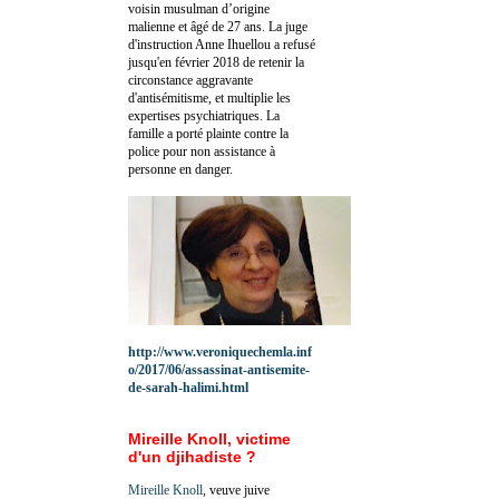
voisin musulman d’origine
malienne et âgé de 27 ans. La juge
d'instruction Anne Ihuellou a refusé
jusqu'en février 2018 de retenir la
circonstance aggravante
d'antisémitisme, et multiplie les
expertises psychiatriques. La
famille a porté plainte contre la
police pour non assistance à
personne en danger.
http://www.veroniquechemla.inf
o/2017/06/assassinat-antisemite-
de-sarah-halimi.html
Mireille Knoll, victime
d'un djihadiste ?
Mireille Knoll
, veuve juive