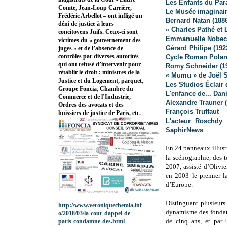
Les Enfants du Para
Comte, Jean-Loup Carrière,
Le Musée imaginair
Frédéric Arbellot – ont infligé un
Bernard Natan (188
déni de justice à leurs
« Charles Pathé et
concitoyens Juifs. Ceux-ci sont
Emmanuelle Nobec
victimes du « gouvernement des
Gérard Philipe (192
juges » et de l’absence de
contrôles par diverses autorités
Cycle Roman Polans
qui ont refusé d’intervenir pour
Romy Schneider (1
rétablir le droit : ministres de la
« Mumu » de Joël S
Justice et du Logement, parquet,
Les Studios Éclair 
Groupe Foncia, Chambre du
L'enfance de... Da
Commerce et de l’Industrie,
Alexandre Trauner 
Ordres des avocats et des
François Truffaut
huissiers de justice de Paris, etc.
L'acteur Roschdy
SaphirNews
En 24 panneaux illustr
la scénographie, des t
2007, assisté d’Olivi
en 2003 le premier l
d’Europe.
Distinguant plusieurs
http://www.veroniquechemla.inf
dynamisme des fondat
o/2018/03/la-cour-dappel-de-
de cinq ans, et par 
paris-condamne-des.html