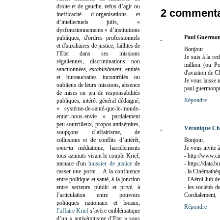
droite et de gauche, refus d’agir ou
2 commenta
inefficacité d’organisations et
d’intellectuels juifs, «
dysfonctionnements » d’institutions
Paul Guermon
publiques, d'ordres professionnels
et d'auxiliaires de justice, faillites de
Bonjour
l’Etat dans ses missions
Je suis à la re
régaliennes, discriminations non
million (ou Po
sanctionnées,
establishment
, entités
d'aviation de C
et bureaucraties incontrôlés ou
Je vous laisse 
oublieux de leurs missions, absence
paul.guermonpr
de mises en jeu de responsabilités
Répondre
publiques, intérêt général dédaigné,
« système-de-santé-que-le-monde-
entier-nous-envie » partialement
peu sourcilleux, propos antisémites,
Véronique Ch
soupçons d’affairisme, de
collusions et de conflits d’intérêt,
Bonjour,
omerta
médiatique, harcèlements
Je vous invite à
tous azimuts visant le couple Krief,
- http://www.ci
menace d'un
huissier de justice
de
- https://data.
casser une porte…
A la confluence
- la Cinémathèq
entre politique et santé, à la jonction
- l'AéroClub de
entre secteurs public et privé, à
- les sociétés de
l’articulation entre pouvoirs
Cordialement,
politiques nationaux et locaux,
Répondre
l’affaire Krief
s’avère emblématique
d’un « antisémitisme d’Etat » sous