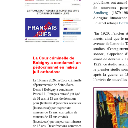
problèmes ont amené l
de nouveaux parte
Sandberg
(1879-19
d’origine lituanienn
Eclair et relança
l’orc
"
En 1920, l’ancien s
muets, ainsi que le m
avenue de Lattre de T
studios d’enregistre
sonore, s’appelant d
La Cour criminelle de
avant de devenir « Le
Bobigny a condamné un
1929, ce studio sera l
pédocriminel en milieu
le premier studio son
juif orthodoxe
après la guerre, en 1
l’arrivée de nouvelles 
Le 16 mars 2026, la Cour criminelle
départementale de Seine-Saint-
Denis à Bobigny a condamné
Pascal H., Français retraité juif âgé
de 61 ans, à 13 ans de détention
pour (tentative d’)atteintes sexuelles
(incestueuse) par majeur sur
mineurs de 15 ans, corruption de
mineurs de 15 ans et viols
(incestueux) par majeur sur mineurs
de 15 ans. Des
infractions commises