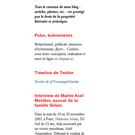
Tout le contenu de mon blog -
articles, photos, etc. - est protégé
par le droit de la propriété
littéraire et artistique.
Pubs, évènements
Rédactionnel, publicité, annonces
d'évènements,
flyers
... Confiez-
nous leurs conception, réalisation et
mise en ligne
en cliquant ici
Timeline de Twitter
Tweets de @VeroniqueChemla
Interview de Maitre Axel
Metzker, avocat de la
famille Selam
Dans la nuit du 19 au 20 novembre
2003, à Paris,
Sébastien Selam
, DJ
Juif de 23 ans, était assassiné par
un voisin musulman, Adel
Amastaibou. Débutait le combat de