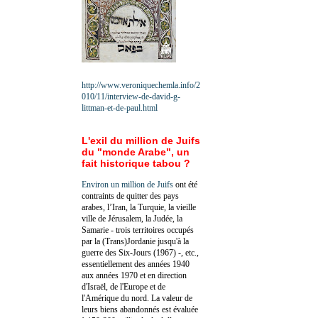
http://www.veroniquechemla.info/2
010/11/interview-de-david-g-
littman-et-de-paul.html
L'exil du million de Juifs
du "monde Arabe", un
fait historique tabou ?
Environ un million de Juifs
ont été
contraints de quitter des pays
arabes, l’Iran, la Turquie, la vieille
ville de Jérusalem, la Judée, la
Samarie - trois territoires occupés
par la (Trans)Jordanie jusqu'à la
guerre des Six-Jours (1967) -, etc.,
essentiellement des années 1940
aux années 1970 et en direction
d'Israël, de l'Europe et de
l'Amérique du nord. La valeur de
leurs biens abandonnés est évaluée