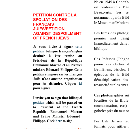
Né en 1949 à Copenha
est professeur à l’
Beaux-arts. Ses œ
PETITION CONTRE LA
notamment par la Bibli
SPOLIATION DES
le Museum of Modern 
FRANÇAIS
JUIFS/PETITION
Les titres des photo
AGAINST DESPOILMENT
OF FRENCH JEWS
premier mot dési
immédiatement dans l
Je vous invite à signer
cette
biblique.
pétition
bilingue français/anglais
destinée à être remise au
Ces
Poissons
(Tabgha
Président de la République
parmi ces clichés 
Emmanuel Macron et au Premier
Bethléhem, Jéricho, 
ministre Edouard Philippe. Cette
pétition s'impose car les Français
épisodes de la Bibl
Juifs n'ont aucune organisation
démultiplication des
pour les défendre. Cliquez
ici
ressuscité sur les rive
pour signer.
Ces photographies sui
I invite you to sign that bilingual
localités de la Bibl
petition
which will be passed on
consommation, etc.) 
to President of the French
gobelet près du mur oc
Republic
Emmanuel Macron
and Prime Minister
Edouard
Philippe
.
Click
here
to sign.
Per Bak Jensen rec
formats pour attirer 