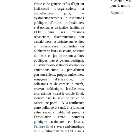
Si cliché il y a
droite et de gauche, refus d’agir ou
pour le nourrir.
inefficacité d’organisations et
Répondre
d’intellectuels juifs, «
dysfonctionnements » d’institutions
publiques, d'ordres professionnels
et d'auxiliaires de justice, faillites de
l’Etat dans ses missions
régaliennes, discriminations non
sanctionnées,
establishment
, entités
et bureaucraties incontrôlés ou
oublieux de leurs missions, absence
de mises en jeu de responsabilités
publiques, intérêt général dédaigné,
« système-de-santé-que-le-monde-
entier-nous-envie » partialement
peu sourcilleux, propos antisémites,
soupçons d’affairisme, de
collusions et de conflits d’intérêt,
omerta
médiatique, harcèlements
tous azimuts visant le couple Krief,
menace d'un
huissier de justice
de
casser une porte…
A la confluence
entre politique et santé, à la jonction
entre secteurs public et privé, à
l’articulation entre pouvoirs
politiques nationaux et locaux,
l’affaire Krief
s’avère emblématique
d’un « antisémitisme d’Etat » sous