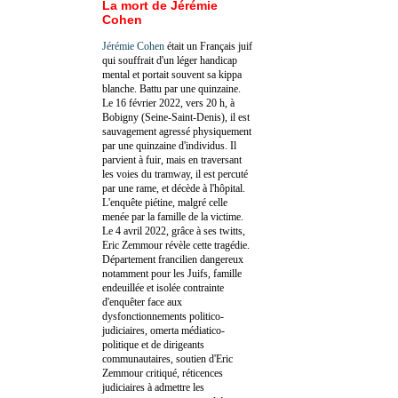
La mort de Jérémie
Cohen
Jérémie Cohen
était un Français juif
qui souffrait d'un léger handicap
mental et portait souvent sa kippa
blanche. Battu par une quinzaine.
Le 16 février 2022, vers 20 h, à
Bobigny (Seine-Saint-Denis), il est
sauvagement agressé physiquement
par une quinzaine d'individus. Il
parvient à fuir, mais en traversant
les voies du tramway, il est percuté
par une rame, et décède à l'hôpital.
L'enquête piétine, malgré celle
menée par la famille de la victime.
Le 4 avril 2022, grâce à ses twitts,
Eric Zemmour révèle cette tragédie.
Département francilien dangereux
notamment pour les Juifs, famille
endeuillée et isolée contrainte
d'enquêter face aux
dysfonctionnements politico-
judiciaires, omerta médiatico-
politique et de dirigeants
communautaires, soutien d'Eric
Zemmour critiqué, réticences
judiciaires à admettre les