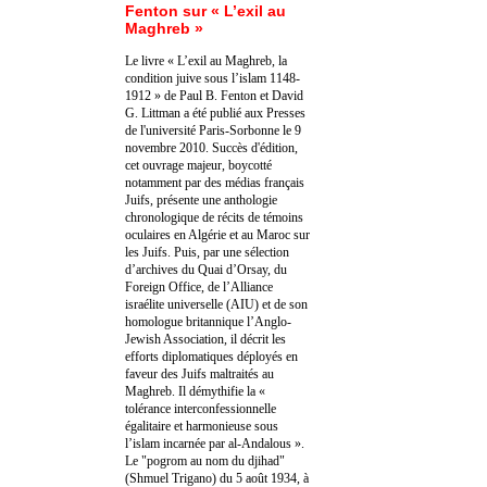
Fenton sur « L’exil au
Maghreb »
Le livre « L’exil au Maghreb, la
condition juive sous l’islam 1148-
1912 » de Paul B. Fenton et David
G. Littman a été publié aux Presses
de l'université Paris-Sorbonne le 9
novembre 2010. Succès d'édition,
cet ouvrage majeur, boycotté
notamment par des médias français
Juifs, présente une anthologie
chronologique de récits de témoins
oculaires en Algérie et au Maroc sur
les Juifs. Puis, par une sélection
d’archives du Quai d’Orsay, du
Foreign Office, de l’Alliance
israélite universelle (AIU) et de son
homologue britannique l’Anglo-
Jewish Association, il décrit les
efforts diplomatiques déployés en
faveur des Juifs maltraités au
Maghreb. Il démythifie la «
tolérance interconfessionnelle
égalitaire et harmonieuse sous
l’islam incarnée par al-Andalous ».
Le "pogrom au nom du djihad"
(Shmuel Trigano) du 5 août 1934, à