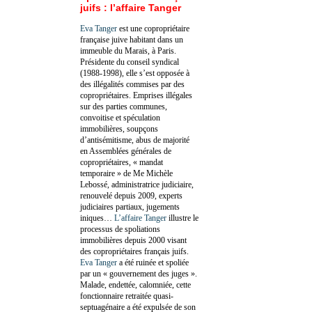
juifs : l’affaire Tanger
Eva Tanger
est une copropriétaire
française juive habitant dans un
immeuble du Marais, à Paris.
Présidente du conseil syndical
(1988-1998), elle s’est opposée à
des illégalités commises par des
copropriétaires. Emprises illégales
sur des parties communes,
convoitise et spéculation
immobilières, soupçons
d’antisémitisme, abus de majorité
en Assemblées générales de
copropriétaires, « mandat
temporaire » de Me Michèle
Lebossé, administratrice judiciaire,
renouvelé depuis 2009, experts
judiciaires partiaux, jugements
iniques…
L’affaire Tanger
illustre le
processus de spoliations
immobilières depuis 2000 visant
des copropriétaires français juifs.
Eva Tanger
a été ruinée et spoliée
par un « gouvernement des juges ».
Malade, endettée, calomniée, cette
fonctionnaire retraitée quasi-
septuagénaire a été expulsée de son