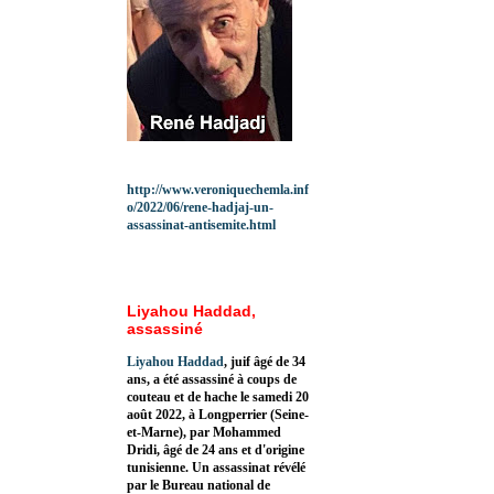
http://www.veroniquechemla.inf
o/2022/06/rene-hadjaj-un-
assassinat-antisemite.html
Liyahou Haddad,
assassiné
Liyahou Haddad
, juif âgé de 34
ans, a été assassiné à coups de
couteau et de hache le samedi 20
août 2022, à Longperrier (Seine-
et-Marne), par Mohammed
Dridi, âgé de 24 ans et d'origine
tunisienne. Un assassinat révélé
par le Bureau national de