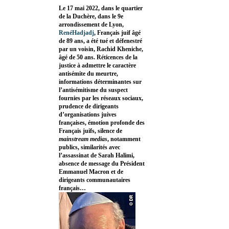
Le 17 mai 2022, dans le quartier
de la Duchère, dans le 9e
arrondissement de Lyon,
RenéHadjadj
, Français juif âgé
de 89 ans, a été tué et défenestré
par un voisin, Rachid Kheniche,
âgé de 50 ans. Réticences de la
justice à admettre le caractère
antisémite du meurtre,
informations déterminantes sur
l’antisémitisme du suspect
fournies par les réseaux sociaux,
prudence de dirigeants
d’organisations juives
françaises, émotion profonde des
Français juifs, silence de
mainstream medias
, notamment
publics, similarités avec
l’assassinat de Sarah Halimi,
absence de message du Président
Emmanuel Macron et de
dirigeants communautaires
français…