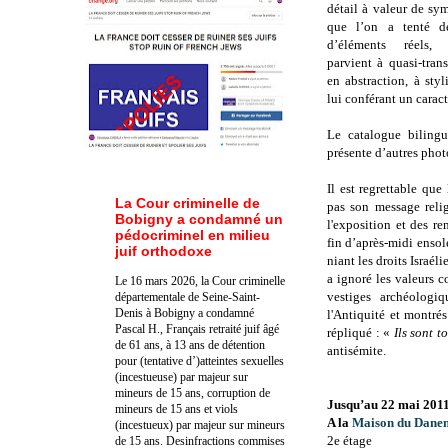
détail à valeur de sy
que l’on a tenté de
d’éléments réels,
parvient à quasi-trans
en abstraction, à sty
lui conférant un carac
Le catalogue bilingu
présente d’autres phot
Il est regrettable qu
La Cour criminelle de
pas son message reli
Bobigny a condamné un
l'exposition et des re
pédocriminel en milieu
fin d’après-midi ensole
juif orthodoxe
niant les droits Israéli
a ignoré les valeurs c
Le 16 mars 2026, la Cour criminelle
vestiges archéologi
départementale de Seine-Saint-
Denis à Bobigny a condamné
l'Antiquité et montrés
Pascal H., Français retraité juif âgé
répliqué : «
Ils sont t
de 61 ans, à 13 ans de détention
antisémite.
pour (tentative d’)atteintes sexuelles
(incestueuse) par majeur sur
mineurs de 15 ans, corruption de
Jusqu’au 22 mai 201
mineurs de 15 ans et viols
A la
Maison du Dane
(incestueux) par majeur sur mineurs
2e étage
de 15 ans. Des
infractions commises