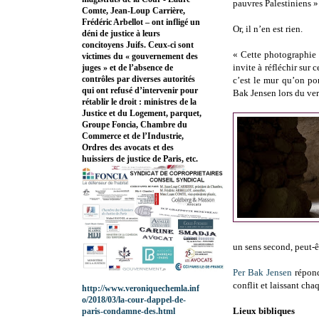
pauvres Palestiniens »
Comte, Jean-Loup Carrière,
Frédéric Arbellot – ont infligé un
Or, il n’en est rien.
déni de justice à leurs
concitoyens Juifs. Ceux-ci sont
« Cette photographie 
victimes du « gouvernement des
invite à réfléchir sur 
juges » et de l’absence de
contrôles par diverses autorités
c’est le mur qu’on po
qui ont refusé d’intervenir pour
Bak Jensen lors du ver
rétablir le droit : ministres de la
Justice et du Logement, parquet,
Groupe Foncia, Chambre du
Commerce et de l’Industrie,
Ordres des avocats et des
huissiers de justice de Paris, etc.
un sens second, peut-êt
Per Bak Jensen
répond
conflit et laissant ch
http://www.veroniquechemla.inf
o/2018/03/la-cour-dappel-de-
Lieux bibliques
paris-condamne-des.html