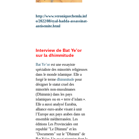
http://www.veroniquechemla.inf
o/2022/08/eyal-hadda-assassinat-
antisemite.html
Interview de Bat Ye’or
sur la dhimmitude
Bat Ye’or
est une essayiste
spécialiste des minorités religieuses
dans le monde islamique. Elle a
forgé le terme
dhimmitude
pour
désigner le statut cruel des
minorités non-musulmanes
(Dhimmis) dans les pays
islamiques ou en « terre d’islam ».
Elle a aussi analysé Eurabia,
alliance euro-arabe visant à unir
l’Europe aux pays arabes dans un
ensemble méditerranéen. Les
éditions Les Provinciales ont
republié "Le Dhimmi" et les
"Documents" sur le "Dhimmi" de
Bat Ye'or. Un essai pionnier dont la