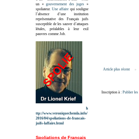
un «
gouvernement des juges
»
spoliateur.
Une affaire
qui souligne
l’absence d’une institution
représentative des Français juifs
susceptible de les sauver d’attaques
létales, préalables à leur exil
pauvres comme Job.
Article plus récent
Inscription à :
Publier le
h
ttp://www.veroniquechemla.info/
2016/04/spoliations-de-francais-
juifs-laffaire.html
Spoliations de Français