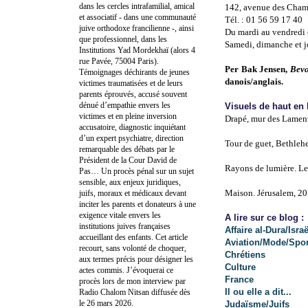
dans les cercles intrafamilial, amical
142, avenue des Cham
et associatif - dans une communauté
Tél. : 01 56 59 17 40
juive orthodoxe francilienne -, ainsi
Du mardi au vendredi 
que professionnel, dans les
Samedi, dimanche et jo
Institutions Yad Mordekhaï (alors 4
rue Pavée, 75004 Paris).
Per Bak Jensen,
Bev
Témoignages déchirants de jeunes
danois/anglais.
victimes traumatisées et de leurs
parents éprouvés, accusé souvent
dénué d’empathie envers les
Visuels de haut en
victimes et en pleine inversion
Drapé, mur des Lament
accusatoire, diagnostic inquiétant
d’un expert psychiatre, direction
Tour de guet, Bethleh
remarquable des débats par le
Président de la Cour David de
Rayons de lumière. Le
Pas… Un procès pénal sur un sujet
sensible, aux enjeux juridiques,
Maison. Jérusalem, 2
juifs, moraux et médicaux devant
inciter les parents et donateurs à une
exigence vitale envers les
A lire sur ce blog :
institutions juives françaises
Affaire al-Dura/Israë
accueillant des enfants. Cet article
Aviation/Mode/Spor
recourt, sans volonté de choquer,
Chrétiens
aux termes précis pour désigner les
Culture
actes commis. J’évoquerai ce
France
procès lors de mon interview par
Il ou elle a dit...
Radio Chalom Nitsan diffusée dès
le 26 mars 2026.
Judaïsme/Juifs