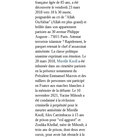
française âgée de 85 ans, a été
découverte le vendredi 23 mars
2018 vers 18 h 30 morte,
poignardée au cri de "Allah
OuAkbar" (Allah est plus grand) et
brûlée dans son appartement
parisien au 30 avenue Philippe
Auguste - 75011 Paris. Attentat
terroriste islamiste ? Rapidement, le
parquet retenait le chef d’assassinat
antisémite. La classe politique
unanime exprimait son émotion. Le
28 mars 2018,
Mireille Knoll
a été
inhumée dans un cimetière parisien
en la présence notamment du
Président Emmanuel Macron et des
milliers de personnes ont participé
en France aux marches blanches à
la mémoire de la défunte. Le 10
novembre 2021, Yacine Mihoub a
été condamné à la réclusion
criminelle à perpétuité pour le
meurtre antisémite de Mireille
Knoll, Alex Carrimbacus à 15 ans
de prison pour "vol aggravé" et
Zoulika Khellaf, mère de Mihoub, à
trois ans de prison, dont deux avec
sursis, pour avoir fait obstacle à la