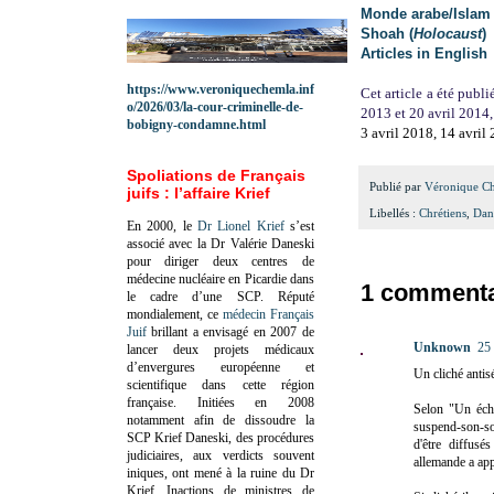
Monde arabe/Islam
Shoah (
Holocaust
)
Articles in English
https://www.veroniquechemla.inf
Cet article a été publi
o/2026/03/la-cour-criminelle-de-
2013 et 20 avril 2014,
bobigny-condamne.html
3 avril 2018, 14 avril
Spoliations de Français
Publié par
Véronique C
juifs : l’affaire Krief
Libellés :
Chrétiens
,
Dan
En 2000, le
Dr Lionel Krief
s’est
associé avec la Dr Valérie Daneski
pour diriger deux centres de
médecine nucléaire en Picardie dans
1 commenta
le cadre d’une SCP.
Réputé
mondialement, ce
médecin Français
Juif
brillant a envisagé en 2007 de
Unknown
25 
lancer deux projets médicaux
d’envergures européenne et
Un cliché antis
scientifique dans cette région
française.
Initiées en 2008
Selon "Un écho
notamment afin de dissoudre la
suspend-son-sou
SCP Krief Daneski, des procédures
d'être diffus
judiciaires, aux verdicts souvent
allemande a app
iniques, ont mené à la ruine du Dr
Krief.
Inactions de ministres de