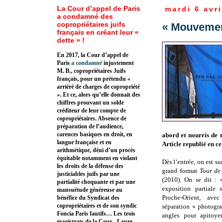
La Cour d’appel de Paris
mardi 6 avri
a condamné des
copropriétaires juifs
« Mouvemen
français en créant leur «
dette » !
En 2017, la Cour d’appel de
Paris
a condamné
injustement
M. B., copropriétaires Juifs
français, pour un prétendu «
arriéré de charges de copropriété
». Et ce, alors qu’elle donnait des
chiffres prouvant un solde
créditeur de leur compte de
copropriétaires. Absence de
préparation de l’audience,
carences basiques en droit, en
abord et nourris de r
langue française et en
Article republié en c
arithmétique, déni d’un procès
équitable notamment en violant
Dès l’entrée, on est su
les droits de la défense des
grand format
Tour de
justiciables juifs par une
(2010). On se dit : 
partialité choquante et par une
exposition partiale 
mansuétude généreuse au
Proche-Orient, a
bénéfice du Syndicat des
copropriétaires et de son syndic
séparation » photogra
Foncia Paris fautifs… Les trois
angles pour apitoye
magistrats de la Cour - Laure