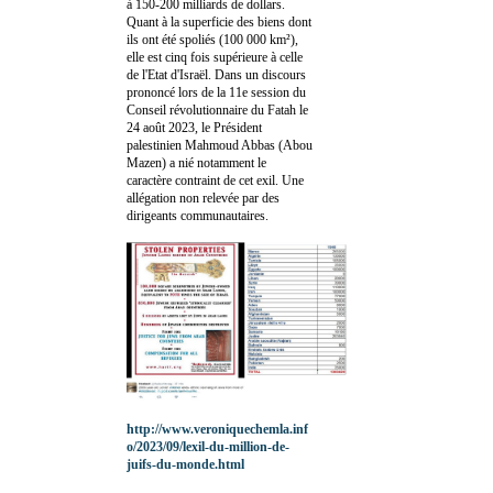
à 150-200 milliards de dollars.
Quant à la superficie des biens dont
ils ont été spoliés (100 000 km²),
elle est cinq fois supérieure à celle
de l'Etat d'Israël. Dans un discours
prononcé lors de la 11e session du
Conseil révolutionnaire du Fatah le
24 août 2023, le Président
palestinien Mahmoud Abbas (Abou
Mazen) a nié notamment le
caractère contraint de cet exil. Une
allégation non relevée par des
dirigeants communautaires.
http://www.veroniquechemla.inf
o/2023/09/lexil-du-million-de-
juifs-du-monde.html