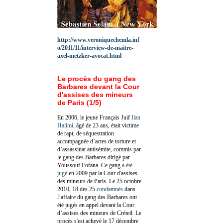
http://www.veroniquechemla.inf
o/2011/11/interview-de-maitre-
axel-metzker-avocat.html
Le procès du gang des
Barbares devant la Cour
d'assises des mineurs
de Paris (1/5)
En 2006, le jeune Français Juif
Ilan
Halimi,
âgé de 23 ans, était victime
de rapt, de séquestration
accompagnée d’actes de torture et
d’assassinat antisémite, commis par
le gang des Barbares dirigé par
Youssouf Fofana. Ce gang
a été
jugé
en 2009 par la Cour d'assises
des mineurs de Paris. Le 25 octobre
2010, 18 des 25
condamnés
dans
l’affaire du gang des Barbares ont
été jugés en appel devant la Cour
d’assises des mineurs de Créteil. Le
procès s'est achevé le 17 décembre