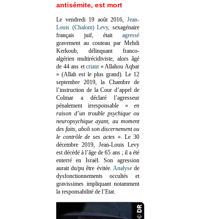
antisémite, est mort
Le vendredi 19 août 2016,
Jean-
Louis (Chalom) Levy
, sexagénaire
français juif, était
agressé
gravement au couteau par Mehdi
Kerkoub, délinquant franco-
algérien multirécidiviste, alors âgé
de 44 ans et
criant
« Allahou Aqbar
» (Allah est le plus grand). Le 12
septembre 2019, la Chambre de
l’instruction de la Cour d’appel de
Colmar a déclaré l’agresseur
pénalement irresponsable
«
en
raison d’un trouble psychique ou
neuropsychique ayant, au moment
des faits, aboli son discernement ou
le contrôle de ses actes
»
. Le 30
décembre 2019, Jean-Louis Levy
est décédé à l’âge de 65 ans ; il a été
enterré en Israël. Son agression
aurait du/pu être évitée.
Analyse
de
dysfonctionnements occultés et
gravissimes impliquant notamment
la responsabilité de l’Etat.