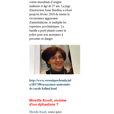
voisin musulman d’origine
malienne et âgé de 27 ans. La juge
d'instruction Anne Ihuellou a refusé
jusqu'en février 2018 de retenir la
circonstance aggravante
d'antisémitisme, et multiplie les
expertises psychiatriques. La
famille a porté plainte contre la
police pour non assistance à
personne en danger.
http://www.veroniquechemla.inf
o/2017/06/assassinat-antisemite-
de-sarah-halimi.html
Mireille Knoll, victime
d'un djihadiste ?
Mireille Knoll
, veuve juive