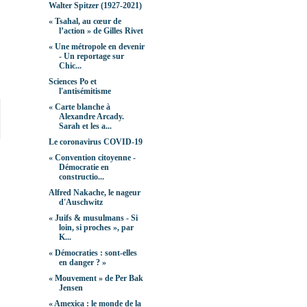
Walter Spitzer (1927-2021)
« Tsahal, au cœur de
l’action » de Gilles Rivet
« Une métropole en devenir
- Un reportage sur
Chic...
Sciences Po et
l'antisémitisme
« Carte blanche à
Alexandre Arcady.
Sarah et les a...
Le coronavirus COVID-19
« Convention citoyenne -
Démocratie en
constructio...
Alfred Nakache, le nageur
d'Auschwitz
« Juifs & musulmans - Si
loin, si proches », par
K...
« Démocraties : sont-elles
en danger ? »
« Mouvement » de Per Bak
Jensen
« Amexica : le monde de la