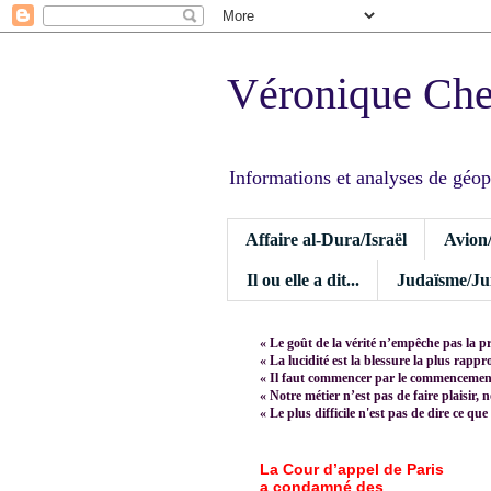
Véronique Ch
Informations et analyses de géopoli
Affaire al-Dura/Israël
Avion
Il ou elle a dit...
Judaïsme/Jui
« Le goût de la vérité n’empêche pas la p
« La lucidité est la blessure la plus rapp
« Il faut commencer par le commencement,
« Notre métier n’est pas de faire plaisir, 
« Le plus difficile n'est pas de dire ce que
La Cour d’appel de Paris
a condamné des