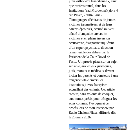
juive orthodoxe francilienne -, ainsi
que professionnel, dans les
Institutions Yad Mordekhaï (alors 4
rue Pavée, 75004 Paris).
Témoignages déchirants de jeunes
victimes traumatisées et de leurs
parents éprouvés, accusé souvent
dénué d’empathie envers les
victimes et en pleine inversion
accusatoire, diagnostic inquiétant
d’un expert psychiatre, direction
remarquable des débats par le
Président de la Cour David de
Pas… Un procès pénal sur un sujet
sensible, aux enjeux juridiques,
juifs, moraux et médicaux devant
inciter les parents et donateurs à une
exigence vitale envers les
institutions juives françaises
accueillant des enfants. Cet article
recourt, sans volonté de choquer,
aux termes précis pour désigner les
actes commis. J’évoquerai ce
procès lors de mon interview par
Radio Chalom Nitsan diffusée dès
le 26 mars 2026.