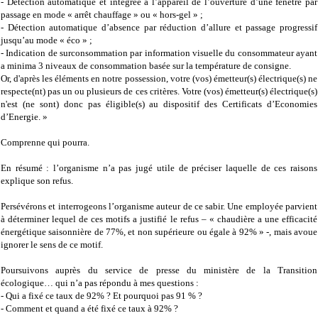
- Détection automatique et intégrée à l’appareil de l’ouverture d’une fenêtre par
passage en mode « arrêt chauffage » ou « hors-gel » ;
- Détection automatique d’absence par réduction d’allure et passage progressif
jusqu’au mode « éco » ;
- Indication de surconsommation par information visuelle du consommateur ayant
a minima 3 niveaux de consommation basée sur la température de consigne.
Or, d'après les éléments en notre possession, votre (vos) émetteur(s) électrique(s) ne
respecte(nt) pas un ou plusieurs de ces critères. Votre (vos) émetteur(s) électrique(s)
n'est (ne sont) donc pas éligible(s) au dispositif des Certificats d’Economies
d’Energie. »
Comprenne qui pourra.
En résumé : l’organisme n’a pas jugé utile de préciser laquelle de ces raisons
explique son refus.
Persévérons et interrogeons l’organisme auteur de ce sabir. Une employée parvient
à déterminer lequel de ces motifs a justifié le refus – « chaudière a une efficacité
énergétique saisonnière de 77%, et non supérieure ou égale à 92% » -, mais avoue
ignorer le sens de ce motif.
Poursuivons auprès du service de presse du ministère de la Transition
écologique… qui n’a pas répondu à mes questions :
- Qui a fixé ce taux de 92% ? Et pourquoi pas 91 % ?
- Comment et quand a été fixé ce taux à 92% ?