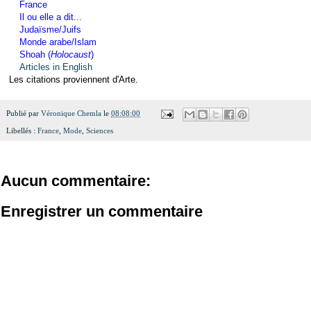
France
Il ou elle a dit...
Judaïsme/Juifs
Monde arabe/Islam
Shoah (
Holocaust
)
Articles in English
Les citations proviennent d'Arte.
Publié par
Véronique Chemla
le
08:08:00
Libellés :
France
,
Mode
,
Sciences
Aucun commentaire:
Enregistrer un commentaire