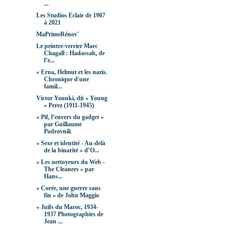
...
Les Studios Eclair de 1907
à 2021
MaPrimeRénov'
Le peintre-verrier Marc
Chagall : Hadassah, de
l’e...
« Erna, Helmut et les nazis.
Chronique d'une
famil...
Victor Younki, dit « Young
» Perez (1911-1945)
« Pif, l’envers du gadget »
par Guillaume
Podrovnik
« Sexe et identité - Au-delà
de la binarité » d’O...
« Les nettoyeurs du Web -
The Cleaners » par
Hans...
« Corée, une guerre sans
fin » de John Maggio
« Juifs du Maroc, 1934-
1937 Photographies de
Jean ...