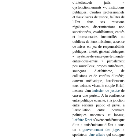
d’intellectuels juifs, «
dysfonctionnements » d’institutions
publiques, d'ordres professionnels
et d'auxiliaires de justice, faillites de
l’Etat dans ses missions
régaliennes, discriminations non
sanctionnées,
establishment
, entités
et bureaucraties incontrôlés ou
oublieux de leurs missions, absence
de mises en jeu de responsabilités
publiques, intérêt général dédaigné,
« système-de-santé-que-le-monde-
entier-nous-envie » partialement
peu sourcilleux, propos antisémites,
soupçons d’affairisme, de
collusions et de conflits d’intérêt,
omerta
médiatique, harcèlements
tous azimuts visant le couple Krief,
menace d'un
huissier de justice
de
casser une porte…
A la confluence
entre politique et santé, à la jonction
entre secteurs public et privé, à
l’articulation entre pouvoirs
politiques nationaux et locaux,
l’affaire Krief
s’avère emblématique
d’un « antisémitisme d’Etat » sous
un «
gouvernement des juges
»
spoliateur.
Une affaire
qui souligne