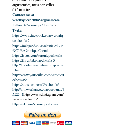
exprimant des opinions
argumentées, mais non celles
diffamatoires.
Contact me at
veroniquechemla5@gmail.com
@VeroniqueChemla
Follow
on
Twitter
https://www.facebook.com/veroniq
ue.chemla.7
https://independent.academia.edu/V
%C3%A9roniqueChemla
https://issuu.com/veroniquechemla
https://fr.scribd.com/chemla-3
http://fr.slideshare.net/veroniqueche
mla7
http://www.youscribe.com/veroniqu
echemla5/
https://substack.com/@vchemla/
http://www.calameo.com/accounts/4
522342
https://www.instagram.com/
veroniquechemla/
https://vk.com/veroniquechemla