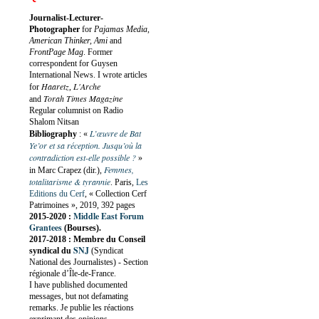
Journalist-Lecturer-
Photographer
for
Pajamas Media,
American Thinker, Ami
and
FrontPage Mag
. Former
correspondent for Guysen
International News. I wrote articles
Haaretz
L'Arche
for
,
Torah Times Magazine
and
Regular columnist on Radio
Shalom Nitsan
L’œuvre de Bat
Bibliography
:
«
Ye’or et sa réception. Jusqu’où la
contradiction est-elle possible ?
»
Femmes,
in Marc Crapez (dir.),
totalitarisme & tyrannie
. Paris,
Les
Editions du Cerf
, « Collection Cerf
Patrimoines », 2019, 392 pages
Middle East Forum
2015-2020 :
Grantees
(Bourses).
2017-2018 : Membre du Conseil
SNJ
syndical du
(Syndicat
National des Journalistes) - Section
régionale d’Île-de-France.
I have published documented
messages, but not defamating
remarks. Je publie les réactions