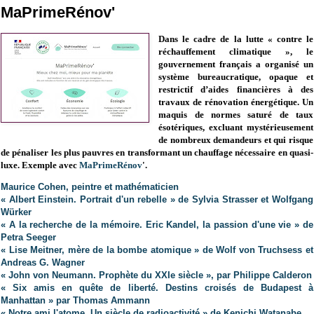
MaPrimeRénov'
Dans le cadre de la lutte « contre le
réchauffement climatique », le
gouvernement français a organisé un
système bureaucratique, opaque et
restrictif d’aides financières à des
travaux de rénovation énergétique. Un
maquis de normes saturé de taux
ésotériques, excluant mystérieusement
de nombreux demandeurs et qui risque
de pénaliser les plus pauvres en transformant un chauffage nécessaire en quasi-
luxe. Exemple avec
MaPrimeRénov
'.
Maurice Cohen, peintre et mathématicien
« Albert Einstein. Portrait d'un rebelle » de Sylvia Strasser et Wolfgang
Würker
« A la recherche de la mémoire. Eric Kandel, la passion d'une vie » de
Petra Seeger
« Lise Meitner, mère de la bombe atomique » de Wolf von Truchsess et
Andreas G. Wagner
« John von Neumann. Prophète du XXIe siècle », par Philippe Calderon
« Six amis en quête de liberté. Destins croisés de Budapest à
Manhattan » par Thomas Ammann
« Notre ami l'atome. Un siècle de radioactivité » de Kenichi Watanabe