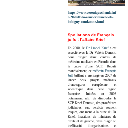
https://www.veroniquechemla.inf
o/2026/03/la-cour-criminelle-de-
bobigny-condamne.html
Spoliations de Français
juifs : l’affaire Krief
En 2000, le
Dr Lionel Krief
s’est
associé avec la Dr Valérie Daneski
pour diriger deux centres de
médecine nucléaire en Picardie dans
le cadre d’une SCP.
Réputé
mondialement, ce
médecin Français
Juif
brillant a envisagé en 2007 de
lancer deux projets médicaux
d’envergures européenne et
scientifique dans cette région
française.
Initiées en 2008
notamment afin de dissoudre la
SCP Krief Daneski, des procédures
judiciaires, aux verdicts souvent
iniques, ont mené à la ruine du Dr
Krief.
Inactions de ministres de
droite et de gauche, refus d’agir ou
inefficacité d’organisations et