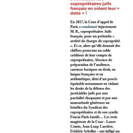
copropriétaires juifs
français en créant leur «
dette » !
En 2017, la Cour d’appel de
Paris
a condamné
injustement
M. B., copropriétaires Juifs
français, pour un prétendu «
arriéré de charges de copropriété
». Et ce, alors qu’elle donnait des
chiffres prouvant un solde
créditeur de leur compte de
copropriétaires. Absence de
préparation de l’audience,
carences basiques en droit, en
langue française et en
arithmétique, déni d’un procès
équitable notamment en violant
les droits de la défense des
justiciables juifs par une
partialité choquante et par une
mansuétude généreuse au
bénéfice du Syndicat des
copropriétaires et de son syndic
Foncia Paris fautifs… Les trois
magistrats de la Cour - Laure
Comte, Jean-Loup Carrière,
Frédéric Arbellot – ont infligé un