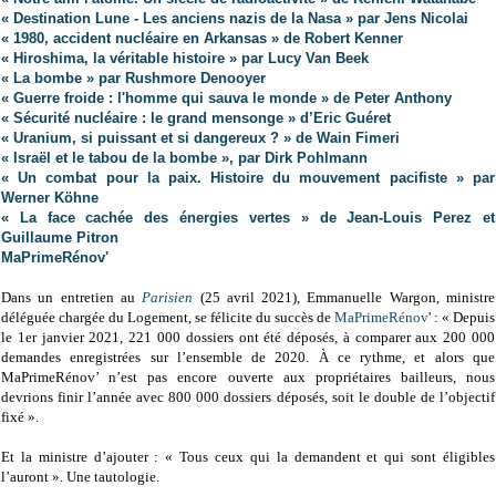
« Destination Lune - Les anciens nazis de la Nasa » par Jens Nicolai
« 1980, accident nucléaire en Arkansas » de Robert Kenner
« Hiroshima, la véritable histoire » par Lucy Van Beek
« La bombe » par Rushmore Denooyer
« Guerre froide : l'homme qui sauva le monde » de Peter Anthony
« Sécurité nucléaire : le grand mensonge » d’Eric Guéret
« Uranium, si puissant et si dangereux ? » de Wain Fimeri
« Israël et le tabou de la bombe », par Dirk Pohlmann
« Un combat pour la paix. Histoire du mouvement pacifiste » par
Werner Köhne
« La face cachée des énergies vertes » de Jean-Louis Perez et
Guillaume Pitron
MaPrimeRénov'
Dans un entretien au
Parisien
(25 avril 2021), Emmanuelle Wargon, ministre
déléguée chargée du Logement, se félicite du succès de
MaPrimeRénov
' : « Depuis
le 1er janvier 2021, 221 000 dossiers ont été déposés, à comparer aux 200 000
demandes enregistrées sur l’ensemble de 2020. À ce rythme, et alors que
MaPrimeRénov’ n’est pas encore ouverte aux propriétaires bailleurs, nous
devrions finir l’année avec 800 000 dossiers déposés, soit le double de l’objectif
fixé ».
Et la ministre d’ajouter : « Tous ceux qui la demandent et qui sont éligibles
l’auront ». Une tautologie.