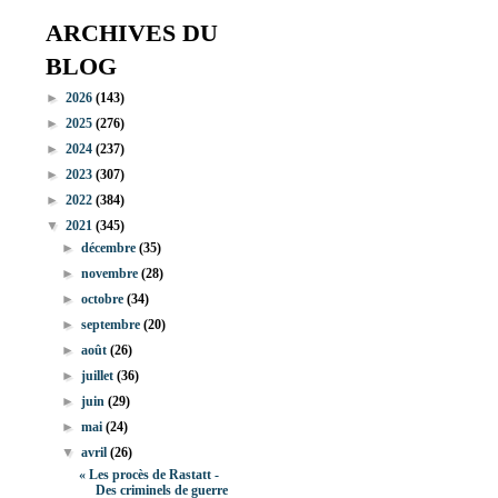
ARCHIVES DU
BLOG
►
2026
(143)
►
2025
(276)
►
2024
(237)
►
2023
(307)
►
2022
(384)
▼
2021
(345)
►
décembre
(35)
►
novembre
(28)
►
octobre
(34)
►
septembre
(20)
►
août
(26)
►
juillet
(36)
►
juin
(29)
►
mai
(24)
▼
avril
(26)
« Les procès de Rastatt -
Des criminels de guerre