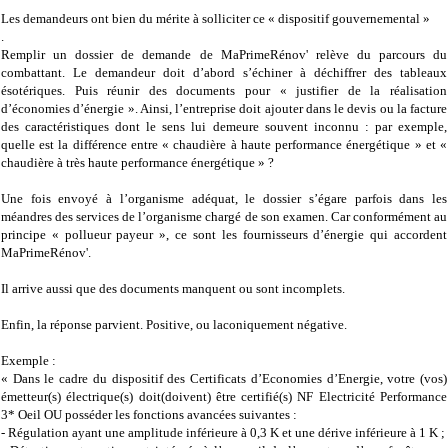
Les demandeurs ont bien du mérite à solliciter ce « dispositif gouvernemental »
.
Remplir un dossier de demande de MaPrimeRénov' relève du parcours du
combattant. Le demandeur doit d’abord s’échiner à déchiffrer des tableaux
ésotériques. Puis réunir des documents pour « justifier de la réalisation
d’économies d’énergie ». Ainsi, l’entreprise doit ajouter dans le devis ou la facture
des caractéristiques dont le sens lui demeure souvent inconnu : par exemple,
quelle est la différence entre « chaudière à haute performance énergétique » et «
chaudière à très haute performance énergétique » ?
Une fois envoyé à l’organisme adéquat, le dossier s’égare parfois dans les
méandres des services de l’organisme chargé de son examen. Car conformément au
principe « pollueur payeur », ce sont les fournisseurs d’énergie qui accordent
MaPrimeRénov'.
Il arrive aussi que des documents manquent ou sont incomplets.
Enfin, la réponse parvient. Positive, ou laconiquement négative.
Exemple :
« Dans le cadre du dispositif des Certificats d’Economies d’Energie, votre (vos)
émetteur(s) électrique(s) doit(doivent) être certifié(s) NF Electricité Performance
3* Oeil OU posséder les fonctions avancées suivantes :
- Régulation ayant une amplitude inférieure à 0,3 K et une dérive inférieure à 1 K ;