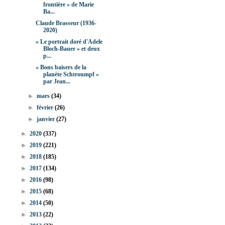
frontière » de Marie
Ba...
Claude Brasseur (1936-
2020)
« Le portrait doré d'Adele
Bloch-Bauer » et deux
p...
« Bons baisers de la
planète Schtroumpf »
par Jean...
►
mars
(34)
►
février
(26)
►
janvier
(27)
►
2020
(337)
►
2019
(221)
►
2018
(185)
►
2017
(134)
►
2016
(98)
►
2015
(68)
►
2014
(50)
►
2013
(22)