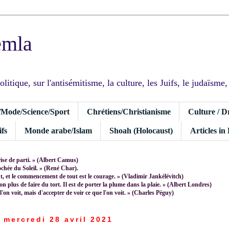
emla
tique, sur l'antisémitisme, la culture, les Juifs, le judaïsme, I
/Mode/Science/Sport
Chrétiens/Christianisme
Culture / D
fs
Monde arabe/Islam
Shoah (Holocaust)
Articles in
rise de parti. » (Albert Camus)
rochée du Soleil. » (René Char).
 et le commencement de tout est le courage. » (Vladimir Jankélévitch)
non plus de faire du tort. Il est de porter la plume dans la plaie. » (Albert Londres)
 l'on voit, mais d'accepter de voir ce que l'on voit. » (Charles Péguy)
mercredi 28 avril 2021