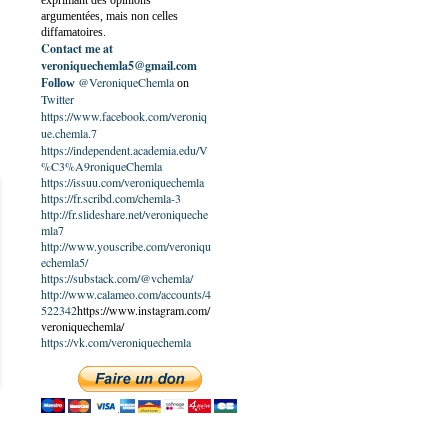
exprimant des opinions
argumentées, mais non celles
diffamatoires.
Contact me at
veroniquechemla5@gmail.com
@VeroniqueChemla
Follow
on
Twitter
https://www.facebook.com/veroniq
ue.chemla.7
https://independent.academia.edu/V
%C3%A9roniqueChemla
https://issuu.com/veroniquechemla
https://fr.scribd.com/chemla-3
http://fr.slideshare.net/veroniqueche
mla7
http://www.youscribe.com/veroniqu
echemla5/
https://substack.com/@vchemla/
http://www.calameo.com/accounts/4
522342
https://www.instagram.com/
veroniquechemla/
https://vk.com/veroniquechemla