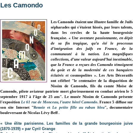
Les Camondo
Les Camondo étaient une illustre famille de Juifs
sépharades qui s'étaient hissés, par leurs talents,
dans les cercles de la haute bourgeoisie
française.
«
Une aventure passionnante, en dépit
de sa fin tragique, qu’a été le processus
d’intégration des juifs en France, de la
communauté à la nation. Les magnifiques
collections, d’une valeur aujourd’hui inestimable,
que la France a reçues des Camondo témoignent
du goût et de la modernité de ces banquiers
éclairés et
cosmopolites ». Les Arts Décoratifs
ont célébré "le centenaire de la disparition de
Nissim de Camondo, fils du comte Moïse de
Camondo, pilote aviateur patriote mort glorieusement en combat aérien le 5
septembre 1917 à l’âge de 25 ans". Le musée Nissim de Camondo présente
l'exposition
Le 61 rue de Monceau, l’autre hôtel Camondo
. France 5 diffuse sur
son site Internet
"
Renoir et
La petite fille au ruban bleu
", documentaire
bouleversant de Nicolas Lévy-Beff .
« Une élite parisienne. Les familles de la grande bourgeoisie juive
(1870-1939) » par Cyril Grange