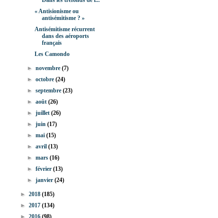
Dans les tréfonds de l...
« Antisionisme ou
antisémitisme ? »
Antisémitisme récurrent
dans des aéroports
français
Les Camondo
►
novembre
(7)
►
octobre
(24)
►
septembre
(23)
►
août
(26)
►
juillet
(26)
►
juin
(17)
►
mai
(15)
►
avril
(13)
►
mars
(16)
►
février
(13)
►
janvier
(24)
►
2018
(185)
►
2017
(134)
►
2016
(98)