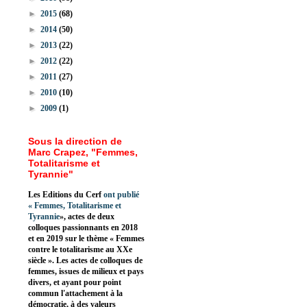
►
2015
(68)
►
2014
(50)
►
2013
(22)
►
2012
(22)
►
2011
(27)
►
2010
(10)
►
2009
(1)
Sous la direction de
Marc Crapez, "Femmes,
Totalitarisme et
Tyrannie"
Les Editions du Cerf
ont publié
«
Femmes, Totalitarisme et
Tyrannie
», actes de deux
colloques passionnants en 2018
et en 2019 sur le thème « Femmes
contre le totalitarisme au XXe
siècle ». Les actes de colloques de
femmes, issues de milieux et pays
divers, et ayant pour point
commun l'attachement à la
démocratie, à des valeurs