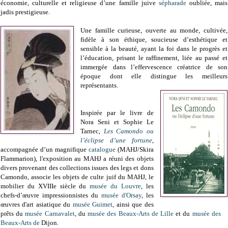
économie, culturelle et religieuse d’une famille juive
sépharade
oubliée, mais
jadis prestigieuse.
Une famille curieuse, ouverte au monde, cultivée,
fidèle à son éthique, soucieuse d’esthétique et
sensible à la beauté, ayant la foi dans le progrès et
l’éducation, prisant le raffinement, liée au passé et
immergée dans l’effervescence créatrice de son
époque dont elle distingue les meilleurs
représentants.
Inspirée par le livre de
Nora Seni et Sophie Le
Tarnec,
Les Camondo ou
l’éclipse d’une fortune
,
accompagnée d’un magnifique
catalogue
(MAHJ/Skira
Flammarion), l'exposition au MAHJ a réuni des objets
divers provenant des collections issues des legs et dons
Camondo, associe les objets de culte juif du MAHJ, le
mobilier du XVIIIe siècle du
musée du Louvre
, les
chefs-d’œuvre impressionnistes du
musée d'Orsay
, les
œuvres d'art asiatique du
musée Guimet
, ainsi que des
prêts du
musée Carnavalet
, du
musée des Beaux-Arts de Lille
et du
musée des
Beaux-Arts de
Dijon.