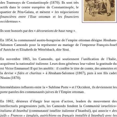
des Tramways de Constantinople (1870). Ils sont très
actifs dans le centre européen de Constantinople, le
quartier de Péra-Galata, et mènent «
les négociations
financières entre l’Etat ottoman et les financiers
occidentaux
».
Ils sont honorés par des «
décorations de haut rang
».
En 1854, la communauté austro-hongroise de l’empire ottoman désigne Abraham-
Salomon Camondo pour la représenter au mariage de l’empereur François-Josef
d’Autriche et Elisabeth de Wittelsbach, dite Sissi.
En novembre 1865, les Camondo, qui soutiennent l’unification de l’Italie,
acquièrent la nationalité italienne. Leurs dons généreux leur valent la gratitude du
roi Victor Emmanuel II qui les anoblit : il confère le titre de comte, des armoiries et
la devise «
fides et charitas
» à Abraham-Salomon (1867), puis à son fils cadet
Nissim (1870).
Intermédiaires influents entre la « Sublime Porte » et l’Occident, ils deviennent les
porte-paroles des communautés juives de l’Empire ottoman.
En 1862, désireux d’élargir leur rayon d’action, leaders du mouvement des
intellectuels progressistes juifs, les Camondo fondent la
Communità israelitico-
italiana di Istanbul
(communauté israélite italienne d’Istanbul), qui associe «
des
juifs « Francos » (anglais, autrichiens ou français installés à Istanbul) avec les