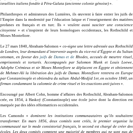
israélites italiens fondée à Péra-Galata (ancienne colonie génoise)
».
Philanthropes et admirateurs des Lumières, ils œuvrent à faire entrer les juifs de
l’Empire dans la modernité par l’éducation laïque et l’enseignement des matières
profanes en français et en turc. Ils «
veulent aussi susciter une conscience
citoyenne
» et s’inspirent de leurs homologues occidentaux, les Rothschild et
Moses Montefiore.
Le 27 mars 1840, Abraham-Salomon «
co-signe une lettre adressée aux Rothschild
de Londres, leur demandant d’intervenir auprès du vice-roi d’Égypte et du Sultan
ottoman, en faveur des
juifs
de
Damas et de
Rhodes, accusés de meurtre rituel,
emprisonnés et torturés. Accompagnés par Salomon Munk et Louis Loewe,
Adolphe Crémieux et sir Moses Montefiore se déplacent en Égypte et obtiennent
de Mehmet-Ali la libération des juifs de Damas. Montefiore rentrera en Europe
par Constantinople et obtiendra du sultan Abdul-Medjid 1er, en octobre 1840, un
firman condamnant la calomnie de crime rituel et les exactions anti-juives
».
Encouragé par Albert Cohn, homme d’affaires des Rothschild, Abraham-Salomon
crée, en 1854, à Haskoÿ (Constantinople) une école juive dont la direction est
marquée par des idées réformatrices occidentales.
Les Camondo «
dominent les institutions communautaires qu’ils souhaitent
transformer. En mars 1856, deux comités sont créés, le premier organise la
communauté sur le mode consistorial français, le second est chargé de créer des
écoles. Les deux comités comptent une majorité de membres qui ne sont pas de