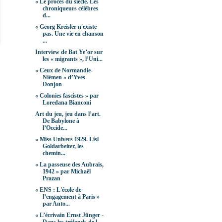
« Le procès du siècle. Les
chroniqueurs célèbres
d...
« Georg Kreisler n'existe
pas. Une vie en chanson
...
Interview de Bat Ye’or sur
les « migrants », l’Uni...
« Ceux de Normandie-
Niémen » d’Yves
Donjon
« Colonies fascistes » par
Loredana Bianconi
Art du jeu, jeu dans l’art.
De Babylone à
l’Occide...
« Miss Univers 1929. Lisl
Goldarbeiter, les
chemin...
« La passeuse des Aubrais,
1942 » par Michaël
Prazan
« ENS : L'école de
l’engagement à Paris »
par Anto...
« L’écrivain Ernst Jünger -