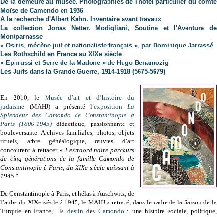
De la demeure au musée. Photographies de l'hôtel particulier du comte
Moïse de Camondo en 1936
A la recherche d'Albert Kahn. Inventaire avant travaux
La collection Jonas Netter. Modigliani, Soutine et l'Aventure de
Montparnasse
« Osiris, mécène juif et nationaliste français », par Dominique Jarrassé
Les Rothschild en France au XIXe siècle
« Ephrussi et Serre de la Madone » de Hugo Benamozig
Les Juifs dans la Grande Guerre, 1914-1918 (5675-5679)
En 2010, le
Musée d’art et d’histoire du
judaïsme
(MAHJ) a présenté l’
exposition
La
Splendeur des Camondo de Constantinople à
Paris (1806-1945)
didactique, passionnante et
bouleversante. Archives familiales, photos, objets
rituels, arbre généalogique, œuvres d’art
concourent à retracer «
l’extraordinaire parcours
de cinq générations de la famille Camondo de
Constantinople à Paris, du XIXe siècle naissant à
1945."
De Constantinople à Paris, et hélas à Auschwitz, de
l’aube du XIXe siècle à 1945, le MAHJ a retracé, dans le cadre de la Saison de la
Turquie en France,
le
destin
des
Camondo
: une histoire sociale, politique,