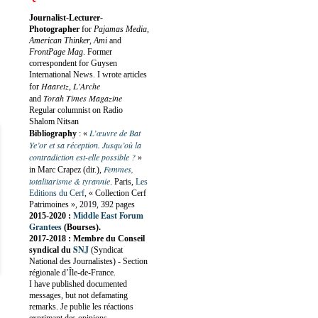
Journalist-Lecturer-
Photographer
for
Pajamas Media,
American Thinker, Ami
and
FrontPage Mag
. Former
correspondent for Guysen
International News. I wrote articles
Haaretz
L'Arche
for
,
Torah Times Magazine
and
Regular columnist on Radio
Shalom Nitsan
L’œuvre de Bat
Bibliography
:
«
Ye’or et sa réception. Jusqu’où la
contradiction est-elle possible ?
»
Femmes,
in Marc Crapez (dir.),
totalitarisme & tyrannie
. Paris,
Les
Editions du Cerf
, « Collection Cerf
Patrimoines », 2019, 392 pages
Middle East Forum
2015-2020 :
Grantees
(Bourses).
2017-2018 : Membre du Conseil
SNJ
syndical du
(Syndicat
National des Journalistes) - Section
régionale d’Île-de-France.
I have published documented
messages, but not defamating
remarks. Je publie les réactions