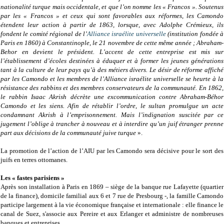
nationalité turque mais occidentale, et que l’on nomme les « Francos ». Soutenus
par les « Francos » et ceux qui sont favorables aux réformes, les Camondo
étendent leur action à partir de 1863, lorsque, avec Adolphe Crémieux, ils
fondent le comité régional de l’
Alliance israélite universelle
(institution fondée à
Paris en 1860) à Constantinople, le 21 novembre de cette même année ; Abraham-
Behor en devient le président. L’accent de cette entreprise est mis sur
l’établissement d’écoles destinées à éduquer et à former les jeunes générations
tant à la culture de leur pays qu’à des métiers divers. Le désir de réforme affiché
par les Camondo et les membres de l’Alliance israélite universelle se heurte à la
résistance des rabbins et des membres conservateurs de la communauté. En 1862,
le rabbin Isaac Akrish décrète une excommunication contre Abraham-Béhor
Camondo et les siens. Afin de rétablir l’ordre, le sultan promulgue un acte
condamnant Akrish à l’emprisonnement. Mais l’indignation suscitée par ce
jugement l’oblige à trancher à nouveau et à interdire qu’un juif étranger prenne
part aux décisions de la communauté juive turque
».
La promotion de l’action de l’AIU par les Camondo sera décisive pour le sort des
juifs en terres ottomanes.
Les « fastes parisiens »
Après son installation à Paris en 1869 – siège de la banque rue Lafayette (quartier
de la finance), domicile familial aux 6 et 7 rue de Presbourg -, la famille Camondo
participe largement à la vie économique française et internationale : elle finance le
canal de Suez, s'associe aux Pereire et aux Erlanger et administre de nombreuses
banques et entreprises.