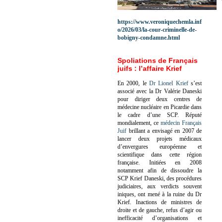
https://www.veroniquechemla.inf
o/2026/03/la-cour-criminelle-de-
bobigny-condamne.html
Spoliations de Français
juifs : l’affaire Krief
En 2000, le
Dr Lionel Krief
s’est
associé avec la Dr Valérie Daneski
pour diriger deux centres de
médecine nucléaire en Picardie dans
le cadre d’une SCP.
Réputé
mondialement, ce
médecin Français
Juif
brillant a envisagé en 2007 de
lancer deux projets médicaux
d’envergures européenne et
scientifique dans cette région
française.
Initiées en 2008
notamment afin de dissoudre la
SCP Krief Daneski, des procédures
judiciaires, aux verdicts souvent
iniques, ont mené à la ruine du Dr
Krief.
Inactions de ministres de
droite et de gauche, refus d’agir ou
inefficacité d’organisations et