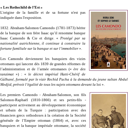
« Les Rothschild de l’Est »
L'origine de la famille et de sa fortune n'est pas
indiquée dans l'exposition.
1832. Abraham-Salomon Camondo (1781-1873) hérite
de la banque de son frère Isaac qu’il renomme banque
Isaac Camondo & Cie et dirige. «
Protégé par sa
nationalité autrichienne, il continue à construire la
fortune familiale sur la banque et sur l’immobilier
».
Les Camondo deviennent les banquiers des vizirs
ottomans qui lancent dès 1839 de grandes réformes de
l’administration et de l’armée ottomanes («
ère des
tanzimat
») : «
le décret impérial Hatti-Chérif de
Gülhané, formulé par le vizir Rechid Pacha à la demande du jeune sultan Abdul
Medjid, prévoit l’égalité de tous les sujets ottomans devant la
loi ».
Les premiers Camondo - Abraham-Salomon, son fils
Salomon-Raphaël (1810-1866) et ses petits-fils -
participent activement au développement économique
et urbain de la Turquie : participation avec des
financiers grecs orthodoxes à la création de la Société
générale de l’Empire ottoman (1864) et, avec ces
banquiers et la banque impériale ottomane, la société