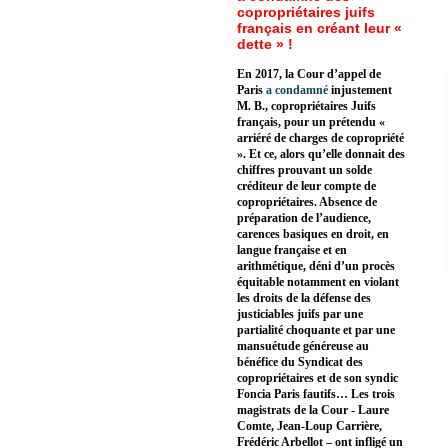
copropriétaires juifs
français en créant leur «
dette » !
En 2017, la Cour d’appel de
Paris
a condamné
injustement
M. B., copropriétaires Juifs
français, pour un prétendu «
arriéré de charges de copropriété
». Et ce, alors qu’elle donnait des
chiffres prouvant un solde
créditeur de leur compte de
copropriétaires. Absence de
préparation de l’audience,
carences basiques en droit, en
langue française et en
arithmétique, déni d’un procès
équitable notamment en violant
les droits de la défense des
justiciables juifs par une
partialité choquante et par une
mansuétude généreuse au
bénéfice du Syndicat des
copropriétaires et de son syndic
Foncia Paris fautifs… Les trois
magistrats de la Cour - Laure
Comte, Jean-Loup Carrière,
Frédéric Arbellot – ont infligé un