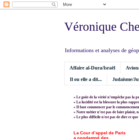
Véronique Ch
Informations et analyses de géopoli
Affaire al-Dura/Israël
Avion
Il ou elle a dit...
Judaïsme/Jui
« Le goût de la vérité n’empêche pas la p
« La lucidité est la blessure la plus rapp
« Il faut commencer par le commencement,
« Notre métier n’est pas de faire plaisir, 
« Le plus difficile n'est pas de dire ce que
La Cour d’appel de Paris
a condamné des