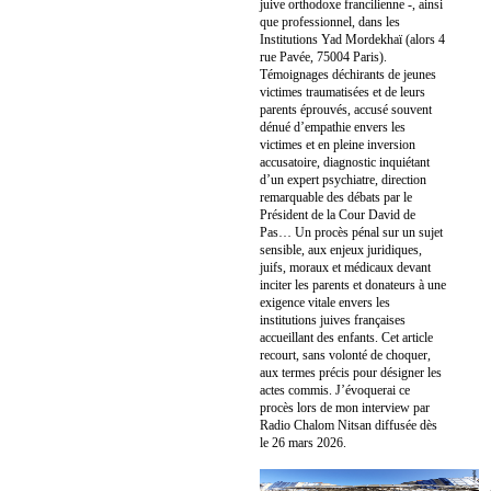
juive orthodoxe francilienne -, ainsi
que professionnel, dans les
Institutions Yad Mordekhaï (alors 4
rue Pavée, 75004 Paris).
Témoignages déchirants de jeunes
victimes traumatisées et de leurs
parents éprouvés, accusé souvent
dénué d’empathie envers les
victimes et en pleine inversion
accusatoire, diagnostic inquiétant
d’un expert psychiatre, direction
remarquable des débats par le
Président de la Cour David de
Pas… Un procès pénal sur un sujet
sensible, aux enjeux juridiques,
juifs, moraux et médicaux devant
inciter les parents et donateurs à une
exigence vitale envers les
institutions juives françaises
accueillant des enfants. Cet article
recourt, sans volonté de choquer,
aux termes précis pour désigner les
actes commis. J’évoquerai ce
procès lors de mon interview par
Radio Chalom Nitsan diffusée dès
le 26 mars 2026.