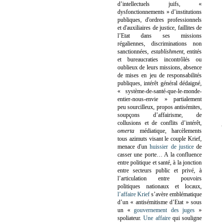
d’intellectuels juifs, «
dysfonctionnements » d’institutions
publiques, d'ordres professionnels
et d'auxiliaires de justice, faillites de
l’Etat dans ses missions
régaliennes, discriminations non
sanctionnées,
establishment
, entités
et bureaucraties incontrôlés ou
oublieux de leurs missions, absence
de mises en jeu de responsabilités
publiques, intérêt général dédaigné,
« système-de-santé-que-le-monde-
entier-nous-envie » partialement
peu sourcilleux, propos antisémites,
soupçons d’affairisme, de
collusions et de conflits d’intérêt,
omerta
médiatique, harcèlements
tous azimuts visant le couple Krief,
menace d'un
huissier de justice
de
casser une porte…
A la confluence
entre politique et santé, à la jonction
entre secteurs public et privé, à
l’articulation entre pouvoirs
politiques nationaux et locaux,
l’affaire Krief
s’avère emblématique
d’un « antisémitisme d’Etat » sous
un «
gouvernement des juges
»
spoliateur.
Une affaire
qui souligne