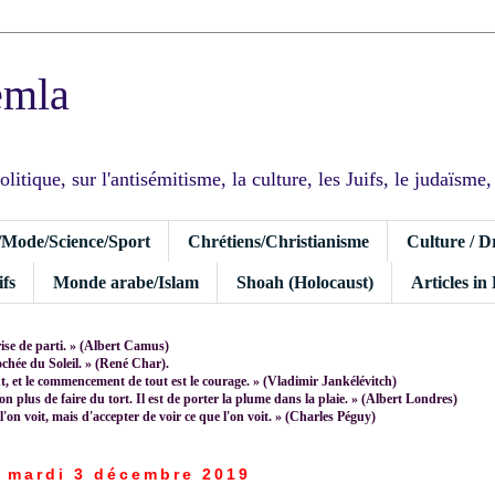
emla
tique, sur l'antisémitisme, la culture, les Juifs, le judaïsme, I
/Mode/Science/Sport
Chrétiens/Christianisme
Culture / D
fs
Monde arabe/Islam
Shoah (Holocaust)
Articles in
rise de parti. » (Albert Camus)
rochée du Soleil. » (René Char).
 et le commencement de tout est le courage. » (Vladimir Jankélévitch)
non plus de faire du tort. Il est de porter la plume dans la plaie. » (Albert Londres)
 l'on voit, mais d'accepter de voir ce que l'on voit. » (Charles Péguy)
mardi 3 décembre 2019