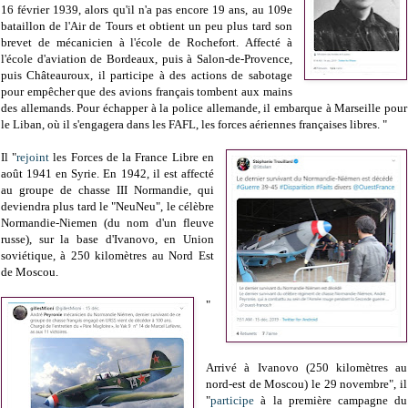
16 février 1939, alors qu'il n'a pas encore 19 ans, au 109e
bataillon de l'Air de Tours et obtient un peu plus tard son
brevet de mécanicien à l'école de Rochefort.
Affecté à
l'école d'aviation de Bordeaux, puis à Salon-de-Provence,
puis Châteauroux, il participe à des actions de sabotage
pour empêcher que des avions français tombent aux mains
des allemands. Pour échapper à la police allemande, il embarque à Marseille pour
le Liban, où il s'engagera dans les FAFL, les forces aériennes françaises libres. "
Il "
rejoint
les Forces de la France Libre en
août 1941 en Syrie.
En 1942, il est affecté
au groupe de chasse III Normandie, qui
deviendra plus tard le "NeuNeu", le célèbre
Normandie-Niemen (du nom d'un fleuve
russe), sur la base d'Ivanovo, en Union
soviétique, à 250 kilomètres au Nord Est
de Moscou.
"
Arrivé à Ivanovo (250 kilomètres au
nord-est de Moscou) le 29 novembre", i
l
"
participe
à la première campagne du