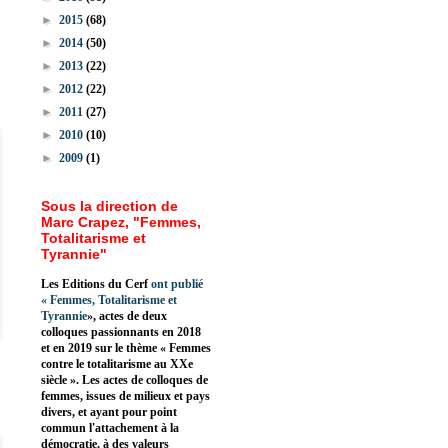
►
2015
(68)
►
2014
(50)
►
2013
(22)
►
2012
(22)
►
2011
(27)
►
2010
(10)
►
2009
(1)
Sous la direction de
Marc Crapez, "Femmes,
Totalitarisme et
Tyrannie"
Les Editions du Cerf
ont publié
«
Femmes, Totalitarisme et
Tyrannie
», actes de deux
colloques passionnants en 2018
et en 2019 sur le thème « Femmes
contre le totalitarisme au XXe
siècle ». Les actes de colloques de
femmes, issues de milieux et pays
divers, et ayant pour point
commun l'attachement à la
démocratie, à des valeurs