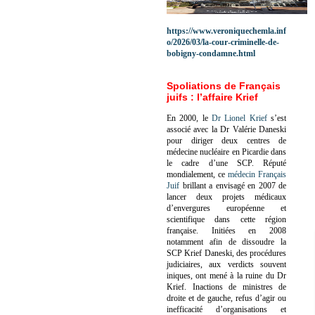
https://www.veroniquechemla.inf
o/2026/03/la-cour-criminelle-de-
bobigny-condamne.html
Spoliations de Français
juifs : l’affaire Krief
En 2000, le
Dr Lionel Krief
s’est
associé avec la Dr Valérie Daneski
pour diriger deux centres de
médecine nucléaire en Picardie dans
le cadre d’une SCP.
Réputé
mondialement, ce
médecin Français
Juif
brillant a envisagé en 2007 de
lancer deux projets médicaux
d’envergures européenne et
scientifique dans cette région
française.
Initiées en 2008
notamment afin de dissoudre la
SCP Krief Daneski, des procédures
judiciaires, aux verdicts souvent
iniques, ont mené à la ruine du Dr
Krief.
Inactions de ministres de
droite et de gauche, refus d’agir ou
inefficacité d’organisations et