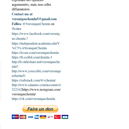
exprimant des opinions
argumentées, mais non celles
diffamatoires.
Contact me at
veroniquechemla5@gmail.com
@VeroniqueChemla
Follow
on
Twitter
https://www.facebook.com/veroniq
ue.chemla.7
https://independent.academia.edu/V
%C3%A9roniqueChemla
https://issuu.com/veroniquechemla
https://fr.scribd.com/chemla-3
http://fr.slideshare.net/veroniqueche
mla7
http://www.youscribe.com/veroniqu
echemla5/
https://substack.com/@vchemla/
http://www.calameo.com/accounts/4
522342
https://www.instagram.com/
veroniquechemla/
https://vk.com/veroniquechemla