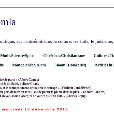
emla
tique, sur l'antisémitisme, la culture, les Juifs, le judaïsme, I
/Mode/Science/Sport
Chrétiens/Christianisme
Culture / D
fs
Monde arabe/Islam
Shoah (Holocaust)
Articles in
rise de parti. » (Albert Camus)
rochée du Soleil. » (René Char).
 et le commencement de tout est le courage. » (Vladimir Jankélévitch)
non plus de faire du tort. Il est de porter la plume dans la plaie. » (Albert Londres)
 l'on voit, mais d'accepter de voir ce que l'on voit. » (Charles Péguy)
mercredi 18 décembre 2019