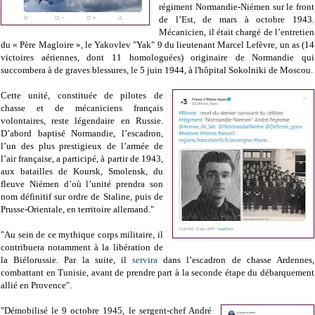
régiment Normandie-Niémen sur le front
de l’Est, de mars à octobre 1943.
Mécanicien, il était chargé de l’entretien
du
«
Père Magloire », le Yakovlev "Yak" 9 du lieutenant Marcel Lefèvre, un as
(14
victoires aériennes, dont 11 homologuées)
originaire de Normandie qui
succombera à de graves blessures, le 5 juin 1944, à l'hôpital Sokolniki de Moscou.
Cette unité, constituée de pilotes de
chasse et de mécaniciens français
volontaires, reste légendaire en Russie.
D’abord baptisé Normandie, l’escadron,
l’un des plus prestigieux de l’armée de
l’air française, a participé, à partir de 1943,
aux batailles de Koursk, Smolensk, du
fleuve Niémen d’où l’unité prendra son
nom définitif sur ordre de Staline, puis de
Prusse-Orientale, en territoire allemand."
"Au sein de ce mythique corps militaire, il
contribuera notamment à la libération de
la Biélorussie. Par la suite, il
servira
dans l’escadron de chasse Ardennes,
combattant en Tunisie, avant de prendre part à la seconde étape du débarquement
allié en Provence".
"Démobilisé le 9 octobre 1945, le sergent-chef André