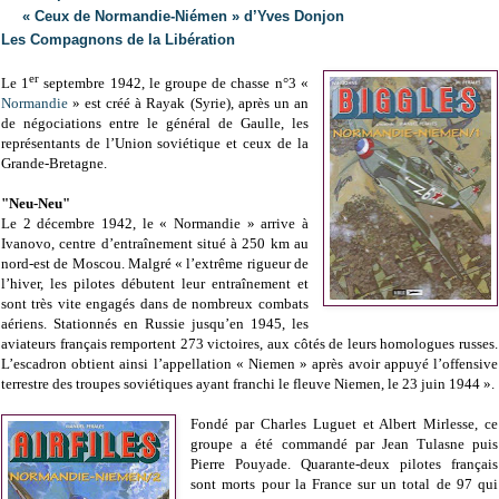
« Ceux de Normandie-Niémen » d’Yves Donjon
Les Compagnons de la Libération
er
Le 1
septembre 1942, le groupe de chasse n°3 «
Normandie
» est créé à Rayak (Syrie), après un an
de négociations entre le général de Gaulle, les
représentants de l’Union soviétique et ceux de la
Grande-Bretagne.
"Neu-Neu"
Le 2 décembre 1942, le « Normandie » arrive à
Ivanovo, centre d’entraînement situé à
250 km
au
nord-est de Moscou. Malgré « l’extrême rigueur de
l’hiver, les pilotes débutent leur entraînement et
sont très vite engagés dans de nombreux combats
aériens. Stationnés en Russie jusqu’en 1945, les
aviateurs français remportent 273 victoires, aux côtés de leurs homologues russes.
L’escadron obtient ainsi l’appellation « Niemen » après avoir appuyé l’offensive
terrestre des troupes soviétiques ayant franchi le fleuve Niemen, le 23 juin 1944 ».
Fondé par Charles Luguet et Albert Mirlesse, ce
groupe a été commandé par Jean Tulasne puis
Pierre Pouyade. Quarante-deux pilotes français
sont morts pour la France sur un total de 97 qui