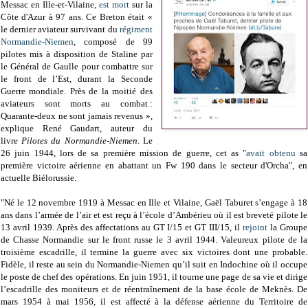
Messac en Ille-et-Vilaine,
est mort
sur la
Côte d'Azur à 97 ans. Ce Breton était «
le dernier aviateur survivant du
régiment
Normandie-Niemen
, composé de 99
pilotes mis à disposition de Staline par
le Général de Gaulle pour combattre sur
le front de l’Est, durant la Seconde
Guerre mondiale. Près de la moitié des
aviateurs sont morts au combat :
Quarante-deux ne sont jamais revenus »,
explique René Gaudart, auteur du
livre
Pilotes du Normandie-Niemen
. Le
26 juin 1944, lors de sa première mission de guerre, cet as "
avait obtenu
sa
première victoire aérienne en abattant un Fw 190 dans le secteur d'Orcha", en
actuelle Biélorussie.
"Né le 12 novembre 1919 à Messac en Ille et Vilaine, Gaël Taburet s’engage à 18
ans dans l’armée de l’air et est reçu à l’école d’Ambérieu où il est breveté pilote le
13 avril 1939. Après des affectations au GT I/15 et GT III/15, il
rejoint
la Groupe
de Chasse Normandie sur le front russe le 3 avril 1944. Valeureux pilote de la
troisième escadrille, il termine la guerre avec six victoires dont une probable.
Fidèle, il reste au sein du Normandie-Niemen qu’il suit en Indochine où il occupe
le poste de chef des opérations. En juin 1951, il tourne une page de sa vie et dirige
l’escadrille des moniteurs et de réentraînement de la base école de Meknès. De
mars 1954 à mai 1956, il est affecté à la défense aérienne du Territoire de