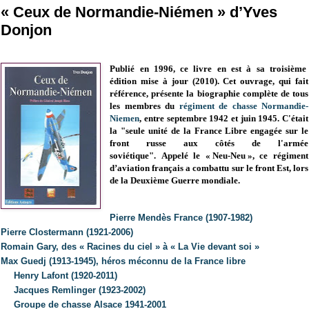
« Ceux de Normandie-Niémen » d’Yves
Donjon
Publié en 1996, ce livre en est à sa troisième
édition mise à jour (2010). Cet ouvrage, qui fait
référence, présente la biographie complète de tous
les membres du
régiment de chasse Normandie-
Niemen
, entre septembre 1942 et juin 1945. C'était
la "
seule unité de la France Libre engagée sur le
front russe aux côtés de l'armée
soviétique".
Appelé le
« Neu-Neu », c
e
régiment
d’aviation français a combattu sur le front Est,
lors
de la Deuxième Guerre mondiale.
Pierre Mendès France (1907-1982)
Pierre Clostermann (1921-2006)
Romain Gary, des « Racines du ciel » à «
La Vie
devant soi »
Max Guedj (1913-1945), héros méconnu de la France libre
Henry Lafont (1920-2011)
Jacques Remlinger (1923-2002)
Groupe de chasse Alsace 1941-2001