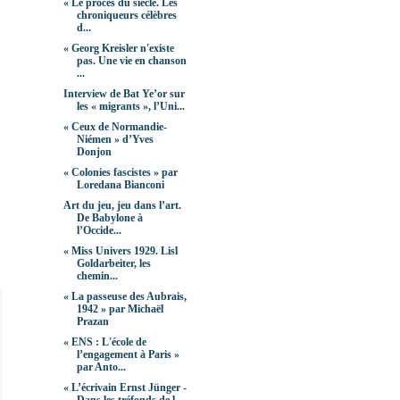
« Le procès du siècle. Les
chroniqueurs célèbres
d...
« Georg Kreisler n'existe
pas. Une vie en chanson
...
Interview de Bat Ye’or sur
les « migrants », l’Uni...
« Ceux de Normandie-
Niémen » d’Yves
Donjon
« Colonies fascistes » par
Loredana Bianconi
Art du jeu, jeu dans l’art.
De Babylone à
l’Occide...
« Miss Univers 1929. Lisl
Goldarbeiter, les
chemin...
« La passeuse des Aubrais,
1942 » par Michaël
Prazan
« ENS : L'école de
l’engagement à Paris »
par Anto...
« L’écrivain Ernst Jünger -