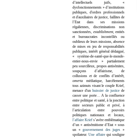
d’intellectuels juifs, «
dysfonctionnements » d’institutions
publiques, d'ordres professionnels
et d'auxiliaires de justice, faillites de
l’Etat dans ses missions
régaliennes, discriminations non
sanctionnées,
establishment
, entités
et bureaucraties incontrôlés ou
oublieux de leurs missions, absence
de mises en jeu de responsabilités
publiques, intérêt général dédaigné,
« système-de-santé-que-le-monde-
entier-nous-envie » partialement
peu sourcilleux, propos antisémites,
soupçons d’affairisme, de
collusions et de conflits d’intérêt,
omerta
médiatique, harcèlements
tous azimuts visant le couple Krief,
menace d'un
huissier de justice
de
casser une porte…
A la confluence
entre politique et santé, à la jonction
entre secteurs public et privé, à
l’articulation entre pouvoirs
politiques nationaux et locaux,
l’affaire Krief
s’avère emblématique
d’un « antisémitisme d’Etat » sous
un «
gouvernement des juges
»
spoliateur.
Une affaire
qui souligne