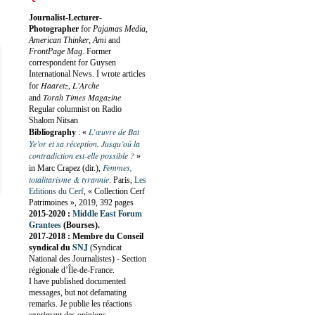
Journalist-Lecturer-
Photographer
for
Pajamas Media,
American Thinker, Ami
and
FrontPage Mag
. Former
correspondent for Guysen
International News. I wrote articles
Haaretz
L'Arche
for
,
Torah Times Magazine
and
Regular columnist on Radio
Shalom Nitsan
L’œuvre de Bat
Bibliography
:
«
Ye’or et sa réception. Jusqu’où la
contradiction est-elle possible ?
»
Femmes,
in Marc Crapez (dir.),
totalitarisme & tyrannie
. Paris,
Les
Editions du Cerf
, « Collection Cerf
Patrimoines », 2019, 392 pages
Middle East Forum
2015-2020 :
Grantees
(Bourses).
2017-2018 : Membre du Conseil
SNJ
syndical du
(Syndicat
National des Journalistes) - Section
régionale d’Île-de-France.
I have published documented
messages, but not defamating
remarks. Je publie les réactions