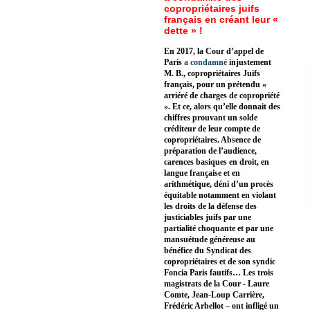
copropriétaires juifs
français en créant leur «
dette » !
En 2017, la Cour d’appel de
Paris
a condamné
injustement
M. B., copropriétaires Juifs
français, pour un prétendu «
arriéré de charges de copropriété
». Et ce, alors qu’elle donnait des
chiffres prouvant un solde
créditeur de leur compte de
copropriétaires. Absence de
préparation de l’audience,
carences basiques en droit, en
langue française et en
arithmétique, déni d’un procès
équitable notamment en violant
les droits de la défense des
justiciables juifs par une
partialité choquante et par une
mansuétude généreuse au
bénéfice du Syndicat des
copropriétaires et de son syndic
Foncia Paris fautifs… Les trois
magistrats de la Cour - Laure
Comte, Jean-Loup Carrière,
Frédéric Arbellot – ont infligé un