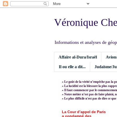
Véronique Ch
Informations et analyses de géopoli
Affaire al-Dura/Israël
Avion
Il ou elle a dit...
Judaïsme/Jui
« Le goût de la vérité n’empêche pas la p
« La lucidité est la blessure la plus rapp
« Il faut commencer par le commencement,
« Notre métier n’est pas de faire plaisir, 
« Le plus difficile n'est pas de dire ce que
La Cour d’appel de Paris
a condamné des