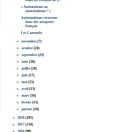
Dans les tréfonds de l...
« Antisionisme ou
antisémitisme ? »
Antisémitisme récurrent
dans des aéroports
français
Les Camondo
►
novembre
(7)
►
octobre
(24)
►
septembre
(23)
►
août
(26)
►
juillet
(26)
►
juin
(17)
►
mai
(15)
►
avril
(13)
►
mars
(16)
►
février
(13)
►
janvier
(24)
►
2018
(185)
►
2017
(134)
►
2016
(98)