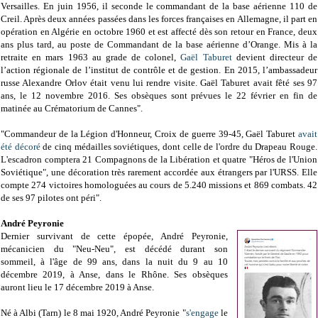
Versailles. En juin 1956, il seconde le commandant de la base aérienne 110 de
Creil. Après deux années passées dans les forces françaises en Allemagne, il part en
opération en Algérie en octobre 1960 et est affecté dès son retour en France, deux
ans plus tard, au poste de Commandant de la base aérienne d’Orange. Mis à la
retraite en mars 1963 au grade de colonel,
Gaël Taburet
devient directeur de
l’action régionale de l’institut de contrôle et de gestion. En 2015, l’ambassadeur
russe Alexandre Orlov était venu lui rendre visite. Gaël Taburet avait fêté ses 97
ans, le 12 novembre 2016. Ses obsèques sont prévues le 22 février en fin de
matinée au Crématorium de Cannes".
"Commandeur de la Légion d'Honneur, Croix de guerre 39-45, Gaël Taburet
avait
été décoré
de cinq médailles soviétiques, dont celle de l'ordre du Drapeau Rouge.
L'escadron comptera 21 Compagnons de la Libération et quatre "Héros de l'Union
Soviétique", une décoration très rarement accordée aux étrangers par l'URSS. Elle
compte 274 victoires homologuées au cours de 5.240 missions et 869 combats. 42
de ses 97 pilotes ont péri".
André Peyronie
Dernier survivant de cette épopée, André Peyronie,
mécanicien du "Neu-Neu", est décédé
durant son
sommeil,
à l'âge de 99 ans, dans la nuit du 9 au
10
décembre 2019, à Anse, dans le Rhône. Ses obsèques
auront lieu le 17 décembre 2019 à Anse.
N
é à Albi (Tarn)
le 8 mai 1920, André Peyronie "
s'engage
l
e