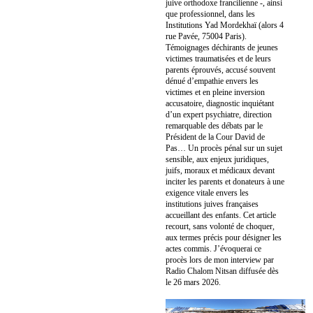
juive orthodoxe francilienne -, ainsi
que professionnel, dans les
Institutions Yad Mordekhaï (alors 4
rue Pavée, 75004 Paris).
Témoignages déchirants de jeunes
victimes traumatisées et de leurs
parents éprouvés, accusé souvent
dénué d’empathie envers les
victimes et en pleine inversion
accusatoire, diagnostic inquiétant
d’un expert psychiatre, direction
remarquable des débats par le
Président de la Cour David de
Pas… Un procès pénal sur un sujet
sensible, aux enjeux juridiques,
juifs, moraux et médicaux devant
inciter les parents et donateurs à une
exigence vitale envers les
institutions juives françaises
accueillant des enfants. Cet article
recourt, sans volonté de choquer,
aux termes précis pour désigner les
actes commis. J’évoquerai ce
procès lors de mon interview par
Radio Chalom Nitsan diffusée dès
le 26 mars 2026.