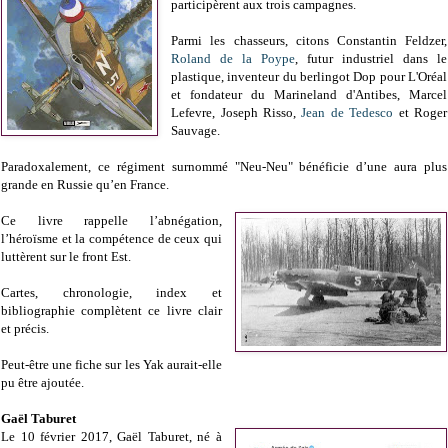
participèrent aux trois campagnes.
Parmi les chasseurs, citons Constantin Feldzer,
Roland de la Poype
, futur industriel dans le
plastique, inventeur du berlingot Dop pour L'Oréal
et fondateur du Marineland d'Antibes, Marcel
Lefevre, Joseph Risso,
Jean de Tedesco
et Roger
Sauvage.
Paradoxalement, ce régiment surnommé "Neu-Neu" bénéficie d’une aura plus
grande en Russie qu’en France.
Ce livre rappelle l’abnégation,
l’héroïsme et la compétence de ceux qui
luttèrent sur le front Est.
Cartes, chronologie, index et
bibliographie complètent ce livre clair
et précis.
Peut-être une fiche sur les Yak aurait-elle
pu être ajoutée.
Gaël Taburet
Le 10 février 2017,
Gaël Taburet, né à