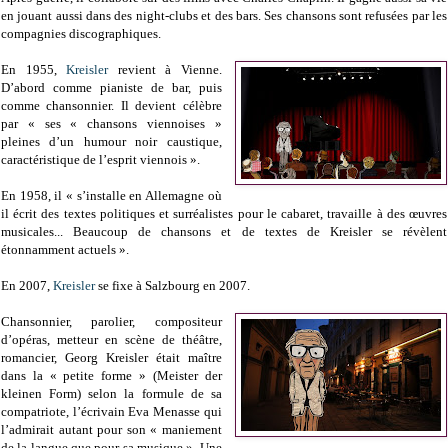
en jouant aussi dans des night-clubs et des bars. Ses chansons sont refusées par les
compagnies discographiques.
En 1955,
Kreisler
revient à Vienne.
D’abord comme pianiste de bar, puis
comme chansonnier. Il devient célèbre
par « ses « chansons viennoises »
pleines d’un humour noir caustique,
caractéristique de l’esprit viennois ».
En 1958, il « s’installe en Allemagne où
il écrit des textes politiques et surréalistes pour le cabaret, travaille à des œuvres
musicales... Beaucoup de chansons et de textes de Kreisler se révèlent
étonnamment actuels ».
En 2007,
Kreisler
se fixe à Salzbourg en 2007.
Chansonnier, parolier, compositeur
d’opéras, metteur en scène de théâtre,
romancier, Georg Kreisler était maître
dans la « petite forme » (Meister der
kleinen Form) selon la formule de sa
compatriote, l’écrivain Eva Menasse qui
l’admirait autant pour son « maniement
de la langue que pour sa musique ». Une