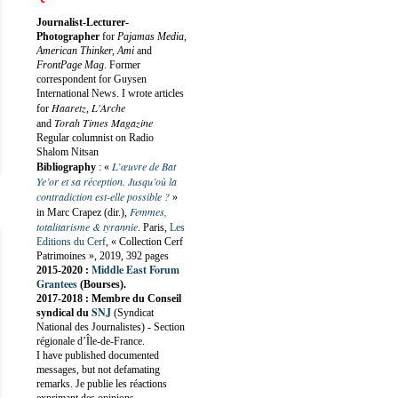
Journalist-Lecturer-
Photographer
for
Pajamas Media,
American Thinker, Ami
and
FrontPage Mag
. Former
correspondent for Guysen
International News. I wrote articles
Haaretz
L'Arche
for
,
Torah Times Magazine
and
Regular columnist on Radio
Shalom Nitsan
L’œuvre de Bat
Bibliography
:
«
Ye’or et sa réception. Jusqu’où la
contradiction est-elle possible ?
»
Femmes,
in Marc Crapez (dir.),
totalitarisme & tyrannie
. Paris,
Les
Editions du Cerf
, « Collection Cerf
Patrimoines », 2019, 392 pages
Middle East Forum
2015-2020 :
Grantees
(Bourses).
2017-2018 : Membre du Conseil
SNJ
syndical du
(Syndicat
National des Journalistes) - Section
régionale d’Île-de-France.
I have published documented
messages, but not defamating
remarks. Je publie les réactions