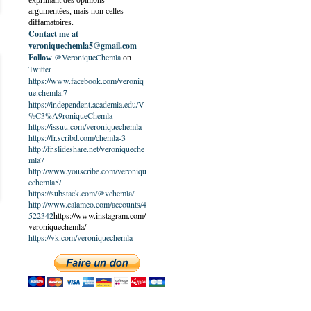
exprimant des opinions
argumentées, mais non celles
diffamatoires.
Contact me at
veroniquechemla5@gmail.com
@VeroniqueChemla
Follow
on
Twitter
https://www.facebook.com/veroniq
ue.chemla.7
https://independent.academia.edu/V
%C3%A9roniqueChemla
https://issuu.com/veroniquechemla
https://fr.scribd.com/chemla-3
http://fr.slideshare.net/veroniqueche
mla7
http://www.youscribe.com/veroniqu
echemla5/
https://substack.com/@vchemla/
http://www.calameo.com/accounts/4
522342
https://www.instagram.com/
veroniquechemla/
https://vk.com/veroniquechemla