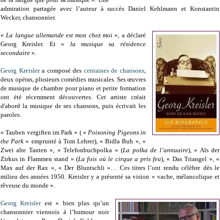
admiration partagée avec l’auteur à succès Daniel Kehlmann et Konstantin
Wecker, chansonnier.
«
La langue allemande est mon chez moi
», a déclaré
Georg Kreisler. Et «
la musique sa résidence
secondaire
».
Georg Kreisler
a composé des
centaines de chansons
,
deux opéras, plusieurs comédies musicales. Ses œuvres
de musique de chambre pour piano et petite formation
ont été récemment découvertes. Cet artiste créait
d'abord la musique de ses chansons, puis écrivait les
paroles.
« Tauben vergiften im Park » ( «
Poisoning Pigeons in
the Park
» emprunté à Tom Lehrer), « Bidla Buh », «
Zwei alte Tanten », « Telefonbuchpolka » (
La polka de l’annuaire
), « Als der
Zirkus in Flammen stand » (
La fois où le cirque a pris feu
), « Das Triangel », «
Max auf der Rax », « Der Bluntschli »… Ces titres l’ont rendu célèbre dès le
milieu des années 1950. Kreisler y a présenté sa vision « vache, mélancolique et
rêveuse du monde ».
Georg Kreisler
est « bien plus qu’un
chansonnier viennois à l’humour noir