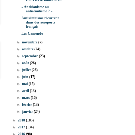
Dans les tréfonds de l...
« Antisionisme ou
antisémitisme ? »
Antisémitisme récurrent
dans des aéroports
français
Les Camondo
►
novembre
(7)
►
octobre
(24)
►
septembre
(23)
►
août
(26)
►
juillet
(26)
►
juin
(17)
►
mai
(15)
►
avril
(13)
►
mars
(16)
►
février
(13)
►
janvier
(24)
►
2018
(185)
►
2017
(134)
►
2016
(98)