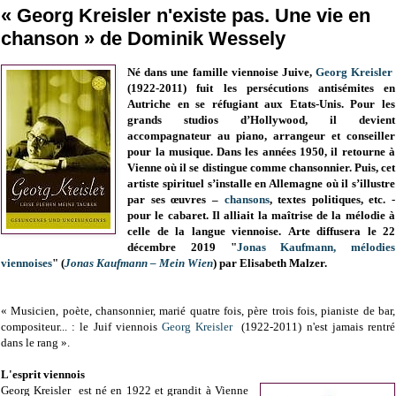
« Georg Kreisler n'existe pas. Une vie en
chanson » de Dominik Wessely
Né dans une famille viennoise Juive,
Georg Kreisler
(1922-2011) fuit les persécutions antisémites en
Autriche en se réfugiant aux Etats-Unis. Pour les
grands studios d’Hollywood, il devient
accompagnateur au piano, arrangeur et conseiller
pour la musique. Dans les années 1950, il retourne à
Vienne où il se distingue comme chansonnier. Puis, cet
artiste spirituel s’installe en Allemagne où il s’illustre
par ses œuvres –
chansons
, textes politiques, etc. -
pour le cabaret. Il alliait la maîtrise de la mélodie à
celle de la langue viennoise.
Arte diffusera le 22
décembre 2019 "
Jonas Kaufmann, mélodies
viennoises
" (
Jonas Kaufmann – Mein Wien
) par
Elisabeth Malzer.
« Musicien, poète, chansonnier, marié quatre fois, père trois fois, pianiste de bar,
compositeur... : le Juif viennois
Georg Kreisler
(1922-2011) n'est jamais rentré
dans le rang ».
L'esprit viennois
Georg Kreisler est né en 1922 et grandit à Vienne