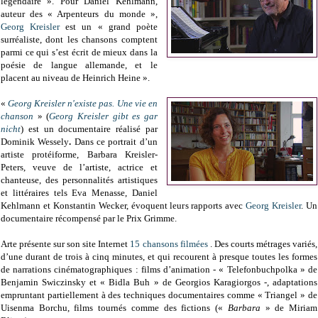
légendaire ». Pour Daniel Kehlmann,
auteur des « Arpenteurs du monde »,
Georg Kreisler
est un « grand poète
surréaliste, dont les chansons comptent
parmi ce qui s’est écrit de mieux dans la
poésie de langue allemande, et le
placent au niveau de Heinrich Heine ».
«
Georg Kreisler n'existe pas. Une vie en
chanson
» (
Georg Kreisler gibt es gar
nicht
) est un documentaire réalisé par
Dominik Wessely
.
Dans ce portrait d’un
artiste protéiforme, Barbara Kreisler-
Peters, veuve de l’artiste, actrice et
chanteuse, des personnalités artistiques
et littéraires tels Eva Menasse, Daniel
Kehlmann et Konstantin Wecker, évoquent leurs rapports avec
Georg Kreisler
. Un
documentaire récompensé par le Prix Grimme.
Arte présente sur son site Internet
15 chansons filmées
. Des courts métrages variés,
d’une durant de trois à cinq minutes, et qui recourent à presque toutes les formes
de narrations cinématographiques : films d’animation - « Telefonbuchpolka » de
Benjamin Swiczinsky et « Bidla Buh » de Georgios Karagiorgos -, adaptations
empruntant partiellement à des techniques documentaires comme « Triangel » de
Uisenma Borchu, films tournés comme des fictions («
Barbara
» de Miriam