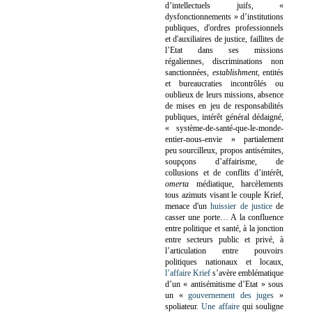
d’intellectuels juifs, «
dysfonctionnements » d’institutions
publiques, d'ordres professionnels
et d'auxiliaires de justice, faillites de
l’Etat dans ses missions
régaliennes, discriminations non
sanctionnées,
establishment
, entités
et bureaucraties incontrôlés ou
oublieux de leurs missions, absence
de mises en jeu de responsabilités
publiques, intérêt général dédaigné,
« système-de-santé-que-le-monde-
entier-nous-envie » partialement
peu sourcilleux, propos antisémites,
soupçons d’affairisme, de
collusions et de conflits d’intérêt,
omerta
médiatique, harcèlements
tous azimuts visant le couple Krief,
menace d'un
huissier de justice
de
casser une porte…
A la confluence
entre politique et santé, à la jonction
entre secteurs public et privé, à
l’articulation entre pouvoirs
politiques nationaux et locaux,
l’affaire Krief
s’avère emblématique
d’un « antisémitisme d’Etat » sous
un «
gouvernement des juges
»
spoliateur.
Une affaire
qui souligne