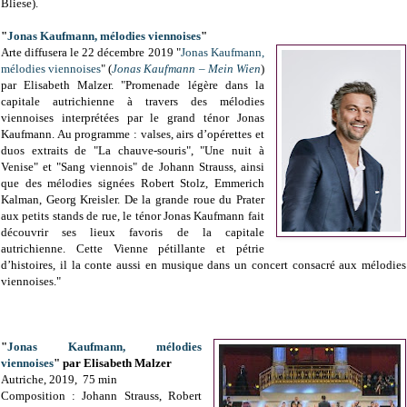
Bliese).
"
Jonas Kaufmann, mélodies viennoises
"
Arte diffusera le 22 décembre 2019 "
Jonas Kaufmann,
mélodies viennoises
" (
Jonas Kaufmann – Mein Wien
)
par
Elisabeth Malzer.
"Promenade légère dans la
capitale autrichienne à travers des mélodies
viennoises interprétées par le grand ténor Jonas
Kaufmann. Au programme : valses, airs d’opérettes et
duos extraits de "La chauve-souris", "Une nuit à
Venise" et "Sang viennois" de Johann Strauss, ainsi
que des mélodies signées Robert Stolz, Emmerich
Kalman, Georg Kreisler.
De la grande roue du Prater
aux petits stands de rue, le ténor Jonas Kaufmann fait
découvrir ses lieux favoris de la capitale
autrichienne. Cette Vienne pétillante et pétrie
d’histoires, il la conte aussi en musique dans un concert consacré aux mélodies
viennoises."
"
Jonas Kaufmann, mélodies
viennoises
" p
ar
Elisabeth Malzer
Autriche, 2
019,
75 min
Composition :
Johann Strauss,
Robert