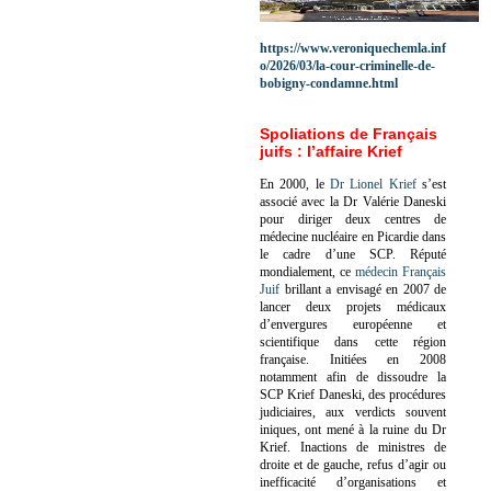
https://www.veroniquechemla.inf
o/2026/03/la-cour-criminelle-de-
bobigny-condamne.html
Spoliations de Français
juifs : l’affaire Krief
En 2000, le
Dr Lionel Krief
s’est
associé avec la Dr Valérie Daneski
pour diriger deux centres de
médecine nucléaire en Picardie dans
le cadre d’une SCP.
Réputé
mondialement, ce
médecin Français
Juif
brillant a envisagé en 2007 de
lancer deux projets médicaux
d’envergures européenne et
scientifique dans cette région
française.
Initiées en 2008
notamment afin de dissoudre la
SCP Krief Daneski, des procédures
judiciaires, aux verdicts souvent
iniques, ont mené à la ruine du Dr
Krief.
Inactions de ministres de
droite et de gauche, refus d’agir ou
inefficacité d’organisations et