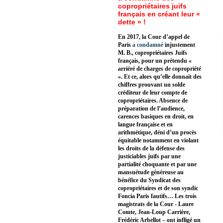
copropriétaires juifs
français en créant leur «
dette » !
En 2017, la Cour d’appel de
Paris
a condamné
injustement
M. B., copropriétaires Juifs
français, pour un prétendu «
arriéré de charges de copropriété
». Et ce, alors qu’elle donnait des
chiffres prouvant un solde
créditeur de leur compte de
copropriétaires. Absence de
préparation de l’audience,
carences basiques en droit, en
langue française et en
arithmétique, déni d’un procès
équitable notamment en violant
les droits de la défense des
justiciables juifs par une
partialité choquante et par une
mansuétude généreuse au
bénéfice du Syndicat des
copropriétaires et de son syndic
Foncia Paris fautifs… Les trois
magistrats de la Cour - Laure
Comte, Jean-Loup Carrière,
Frédéric Arbellot – ont infligé un