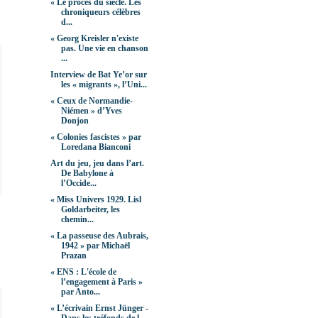
« Le procès du siècle. Les
chroniqueurs célèbres
d...
« Georg Kreisler n'existe
pas. Une vie en chanson
...
Interview de Bat Ye’or sur
les « migrants », l’Uni...
« Ceux de Normandie-
Niémen » d’Yves
Donjon
« Colonies fascistes » par
Loredana Bianconi
Art du jeu, jeu dans l’art.
De Babylone à
l’Occide...
« Miss Univers 1929. Lisl
Goldarbeiter, les
chemin...
« La passeuse des Aubrais,
1942 » par Michaël
Prazan
« ENS : L'école de
l’engagement à Paris »
par Anto...
« L’écrivain Ernst Jünger -