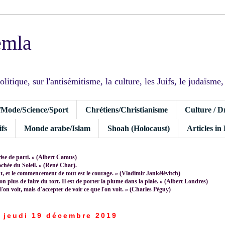
emla
tique, sur l'antisémitisme, la culture, les Juifs, le judaïsme, I
/Mode/Science/Sport
Chrétiens/Christianisme
Culture / D
fs
Monde arabe/Islam
Shoah (Holocaust)
Articles in
rise de parti. » (Albert Camus)
rochée du Soleil. » (René Char).
 et le commencement de tout est le courage. » (Vladimir Jankélévitch)
non plus de faire du tort. Il est de porter la plume dans la plaie. » (Albert Londres)
 l'on voit, mais d'accepter de voir ce que l'on voit. » (Charles Péguy)
jeudi 19 décembre 2019