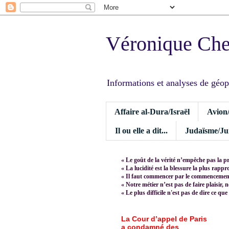
Véronique Ch
Informations et analyses de géopoli
Affaire al-Dura/Israël
Avion
Il ou elle a dit...
Judaïsme/Jui
« Le goût de la vérité n’empêche pas la p
« La lucidité est la blessure la plus rapp
« Il faut commencer par le commencement,
« Notre métier n’est pas de faire plaisir, 
« Le plus difficile n'est pas de dire ce que
La Cour d’appel de Paris
a condamné des