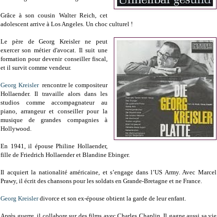
Grâce à son cousin Walter Reich, cet
adolescent arrive à Los Angeles. Un choc culturel !
Le père de Georg Kreisler ne peut
exercer son métier d'avocat. Il suit une
formation pour devenir conseiller fiscal,
et il survit comme vendeur.
Georg Kreisler
rencontre le compositeur
Hollaender. Il travaille alors dans les
studios comme accompagnateur au
piano, arrangeur et conseiller pour la
musique de grandes compagnies à
Hollywood.
En 1941, il épouse Philine Hollaender,
fille de Friedrich Hollaender et Blandine Ebinger.
Il acquiert la nationalité américaine, et s’engage dans l’US Army. Avec Marcel
Prawy, il écrit des chansons pour les soldats en Grande-Bretagne et ne France.
Georg Kreisler
divorce et son ex-épouse obtient la garde de leur enfant.
Après guerre, il collabore sur des films avec Charles Chaplin. Il gagne aussi sa vie