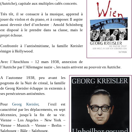
(Autriche), capitale aux multiples cafés concerts.
Très tôt, il se consacre à la musique, apprend à
jouer du violon et du piano, et à composer. Il aspire
aussi devenir chef d’orchestre : Arnold Schönberg
est disposé à le prendre dans sa classe, mais le
projet échoue.
Confrontée à l’antisémitisme, la famille Kreisler
émigre à Hollywood.
Avec l’Anschluss – 12 mars 1938, annexion de
l’Autriche par l’Allemagne nazie -, les nazis arrivent au pouvoir en Autriche.
A l’automne 1938, peu avant les
pogroms de la Nuit de cristal, la famille
de Georg Kreisler échappe in extremis à
ses persécuteurs antisémites.
Pour
Georg Kreisler
, l’exil est
caractérisé par les déplacements, en sept
décennies, jusqu’à la fin de sa vie.
Vienne – Los Angeles – New York –
Vienne – Munich – Vienne – Berlin –
Salzbourg – Bâle – Salzbourg.