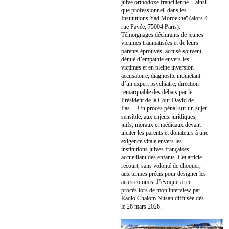
juive orthodoxe francilienne -, ainsi
que professionnel, dans les
Institutions Yad Mordekhaï (alors 4
rue Pavée, 75004 Paris).
Témoignages déchirants de jeunes
victimes traumatisées et de leurs
parents éprouvés, accusé souvent
dénué d’empathie envers les
victimes et en pleine inversion
accusatoire, diagnostic inquiétant
d’un expert psychiatre, direction
remarquable des débats par le
Président de la Cour David de
Pas… Un procès pénal sur un sujet
sensible, aux enjeux juridiques,
juifs, moraux et médicaux devant
inciter les parents et donateurs à une
exigence vitale envers les
institutions juives françaises
accueillant des enfants. Cet article
recourt, sans volonté de choquer,
aux termes précis pour désigner les
actes commis. J’évoquerai ce
procès lors de mon interview par
Radio Chalom Nitsan diffusée dès
le 26 mars 2026.