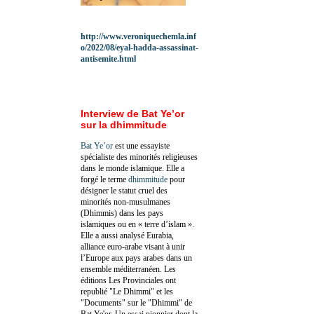
http://www.veroniquechemla.inf
o/2022/08/eyal-hadda-assassinat-
antisemite.html
Interview de Bat Ye’or
sur la dhimmitude
Bat Ye’or
est une essayiste
spécialiste des minorités religieuses
dans le monde islamique. Elle a
forgé le terme
dhimmitude
pour
désigner le statut cruel des
minorités non-musulmanes
(Dhimmis) dans les pays
islamiques ou en « terre d’islam ».
Elle a aussi analysé Eurabia,
alliance euro-arabe visant à unir
l’Europe aux pays arabes dans un
ensemble méditerranéen. Les
éditions Les Provinciales ont
republié "Le Dhimmi" et les
"Documents" sur le "Dhimmi" de
Bat Ye'or. Un essai pionnier dont la