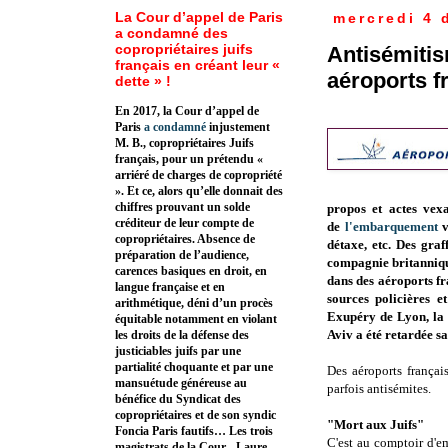
La Cour d’appel de Paris
mercredi 4 
a condamné des
copropriétaires juifs
Antisémitis
français en créant leur «
aéroports f
dette » !
En 2017, la Cour d’appel de
Paris
a condamné
injustement
M. B., copropriétaires Juifs
français, pour un prétendu «
arriéré de charges de copropriété
». Et ce, alors qu’elle donnait des
chiffres prouvant un solde
propos et actes vexa
créditeur de leur compte de
de
l'embarquement
v
copropriétaires. Absence de
détaxe, etc. Des graf
préparation de l’audience,
compagnie britanni
carences basiques en droit, en
dans des aéroports f
langue française et en
sources policières e
arithmétique, déni d’un procès
Exupéry de Lyon, la 
équitable notamment en violant
Aviv a été retardée sa
les droits de la défense des
justiciables juifs par une
partialité choquante et par une
Des aéroports français
mansuétude généreuse au
parfois antisémites.
bénéfice du Syndicat des
copropriétaires et de son syndic
"Mort aux Juifs"
Foncia Paris fautifs… Les trois
C'est au comptoir d'e
magistrats de la Cour - Laure