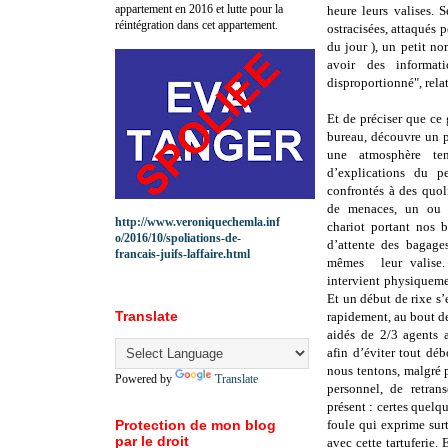
appartement en 2016 et lutte pour la
heure leurs valises. 
réintégration dans cet appartement.
ostracisées, attaqués 
du jour ), un petit n
avoir des informat
disproportionné", rela
Et de préciser que ce 
bureau, découvre un p
une atmosphère t
d’explications du p
confrontés à des quoli
de menaces, un ou d
http://www.veroniquechemla.inf
chariot portant nos 
o/2016/10/spoliations-de-
d’attente des bagages
francais-juifs-laffaire.html
mêmes leur valise.
intervient physiqueme
Et un début de rixe s’
Translate
rapidement, au bout de
aidés de 2/3 agents 
afin d’éviter tout dé
nous tentons, malgré p
Powered by
Translate
personnel, de retran
présent : certes quelq
Protection de mon blog
foule qui exprime surt
par le droit
avec cette tartuferie.