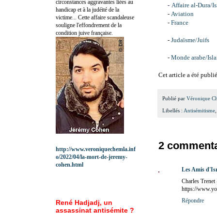
circonstances aggravantes liées au
-
Affaire al-Dura/Is
handicap et à la judéité de la
-
Aviation
victime... Cette affaire scandaleuse
-
France
souligne l'effondrement de la
condition juive française.
-
Judaïsme/Juifs
-
Monde arabe/Isl
Cet article a été publ
Publié par
Véronique C
Libellés :
Antisémitisme
2 commenta
http://www.veroniquechemla.inf
o/2022/04/la-mort-de-jeremy-
cohen.html
Les Amis d'Is
Charles Trenet
https://www.y
Répondre
René Hadjadj, un
assassinat antisémite ?