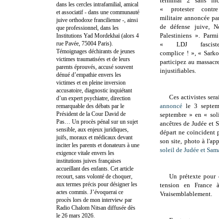
terminal 2 sans in
dans les cercles intrafamilial, amical
« protester contre
et associatif - dans une communauté
militaire annoncée pa
juive orthodoxe francilienne -, ainsi
de défense juive, N
que professionnel, dans les
Palestiniens ». Parm
Institutions Yad Mordekhaï (alors 4
rue Pavée, 75004 Paris).
« LDJ fasciste
Témoignages déchirants de jeunes
complice ! », « Sark
victimes traumatisées et de leurs
participez au massacr
parents éprouvés, accusé souvent
injustifiables.
dénué d’empathie envers les
victimes et en pleine inversion
accusatoire, diagnostic inquiétant
Ces activistes ser
d’un expert psychiatre, direction
annoncé
le 3 septem
remarquable des débats par le
Président de la Cour David de
septembre » en « soli
Pas… Un procès pénal sur un sujet
ancêtres de Judée et 
sensible, aux enjeux juridiques,
départ ne coïncident 
juifs, moraux et médicaux devant
son site, photo à l'a
inciter les parents et donateurs à une
soleil de Judée et Sam
exigence vitale envers les
institutions juives françaises
accueillant des enfants. Cet article
Un prétexte pour d
recourt, sans volonté de choquer,
aux termes précis pour désigner les
tension en France 
actes commis. J’évoquerai ce
Vraisemblablement.
procès lors de mon interview par
Radio Chalom Nitsan diffusée dès
le 26 mars 2026.