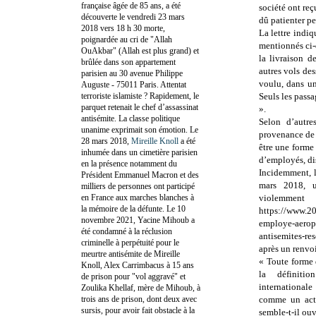
française âgée de 85 ans, a été
société ont re
découverte le vendredi 23 mars
dû patienter 
2018 vers 18 h 30 morte,
La lettre indi
poignardée au cri de "Allah
mentionnés ci-
OuAkbar" (Allah est plus grand) et
la livraison d
brûlée dans son appartement
autres vols des
parisien au 30 avenue Philippe
voulu, dans un
Auguste - 75011 Paris. Attentat
terroriste islamiste ? Rapidement, le
Seuls les pass
parquet retenait le chef d’assassinat
».
antisémite. La classe politique
Selon d’autre
unanime exprimait son émotion. Le
provenance de 
28 mars 2018,
Mireille Knoll
a été
être une forme
inhumée dans un cimetière parisien
d’employés, di
en la présence notamment du
Incidemment, l
Président Emmanuel Macron et des
mars 2018, 
milliers de personnes ont participé
en France aux marches blanches à
violemmen
la mémoire de la défunte. Le 10
https://www.2
novembre 2021, Yacine Mihoub a
employe-aerop
été condamné à la réclusion
antisemites-re
criminelle à perpétuité pour le
après un renvoi
meurtre antisémite de Mireille
« Toute forme 
Knoll, Alex Carrimbacus à 15 ans
la définiti
de prison pour "vol aggravé" et
international
Zoulika Khellaf, mère de Mihoub, à
trois ans de prison, dont deux avec
comme un acte
sursis, pour avoir fait obstacle à la
semble-t-il ouv