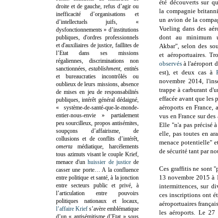
été découverts sur q
droite et de gauche, refus d’agir ou
la compagnie britan
inefficacité d’organisations et
un avion de la compa
d’intellectuels juifs, «
Vueling dans des aéro
dysfonctionnements » d’institutions
dont au minimum u
publiques, d'ordres professionnels
et d'auxiliaires de justice, faillites de
Akbar", selon des sou
l’Etat dans ses missions
et aéroportuaires. Tr
régaliennes, discriminations non
observés
à l'aéroport 
sanctionnées,
establishment
, entités
est), et deux cas à
et bureaucraties incontrôlés ou
novembre 2014, l'in
oublieux de leurs missions, absence
trappe à carburant d'u
de mises en jeu de responsabilités
effacée avant que les 
publiques, intérêt général dédaigné,
aéroports en France, 
« système-de-santé-que-le-monde-
entier-nous-envie » partialement
vus en France sur des
peu sourcilleux, propos antisémites,
Elle "n'a pas précisé à
soupçons d’affairisme, de
elle, pas toutes en ar
collusions et de conflits d’intérêt,
menace potentielle" e
omerta
médiatique, harcèlements
de sécurité tant par no
tous azimuts visant le couple Krief,
menace d'un
huissier de justice
de
Ces graffitis ne sont 
casser une porte…
A la confluence
13 novembre 2015 à Pa
entre politique et santé, à la jonction
entre secteurs public et privé, à
intermittences, sur d
l’articulation entre pouvoirs
ces inscriptions ont ét
politiques nationaux et locaux,
aéroportuaires français
l’affaire Krief
s’avère emblématique
les aéroports. Le 27
d’un « antisémitisme d’Etat » sous