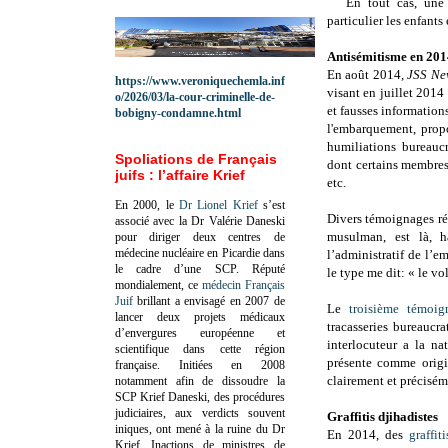
En tout cas, une 
particulier les enfants
Antisémitisme en 201
En août 2014,
JSS Ne
https://www.veroniquechemla.inf
visant en juillet 2014 
o/2026/03/la-cour-criminelle-de-
et fausses information
bobigny-condamne.html
l'embarquement, propo
humiliations bureaucr
Spoliations de Français
dont certains membres 
juifs : l’affaire Krief
etc.
En 2000, le
Dr Lionel Krief
s’est
Divers témoignages r
associé avec la Dr Valérie Daneski
musulman, est là, h
pour diriger deux centres de
médecine nucléaire en Picardie dans
l’administratif de l’
le cadre d’une SCP.
Réputé
le type me dit: « le vo
mondialement, ce
médecin Français
Juif
brillant a envisagé en 2007 de
Le
troisième témoig
lancer deux projets médicaux
tracasseries bureaucr
d’envergures européenne et
interlocuteur a la nat
scientifique dans cette région
présente comme origi
française.
Initiées en 2008
clairement et précisém
notamment afin de dissoudre la
SCP Krief Daneski, des procédures
judiciaires, aux verdicts souvent
Graffitis djihadistes
iniques, ont mené à la ruine du Dr
En 2014, des
graffiti
Krief.
Inactions de ministres de