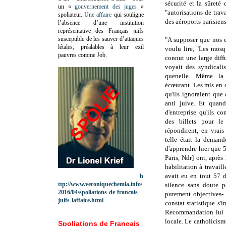
sécurité et la sûreté
un «
gouvernement des juges
»
"autorisations de trav
spoliateur.
Une affaire
qui souligne
des aéroports parisiens
l’absence d’une institution
représentative des Français juifs
susceptible de les sauver d’attaques
"A supposer que nos d
létales, préalables à leur exil
voulu lire, "Les mos
pauvres comme Job.
connut une large diffu
voyait des syndicalis
quenelle. Même la
écœurant. Les mis en 
qu'ils ignoraient que
anti juive. Et quan
d'entreprise qu'ils co
des billets pour l
répondirent, en vrais
telle était la demand
d'apprendre hier que 
Paris, Ndr] ont, après
habilitation à travaill
avait eu en tout 57 d
h
ttp://www.veroniquechemla.info/
silence sans doute p
2016/04/spoliations-de-francais-
purement objectives-
juifs-laffaire.html
constat statistique s
Recommandation lui e
locale. Le catholicism
Spoliations de Français