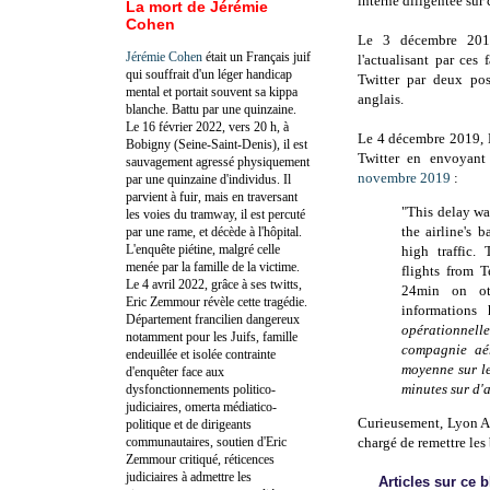
interne diligentée sur 
La mort de Jérémie
Cohen
Le 3 décembre 2019,
Jérémie Cohen
était un Français juif
l'actualisant par ces f
qui souffrait d'un léger handicap
Twitter par deux post
mental et portait souvent sa kippa
anglais.
blanche. Battu par une quinzaine.
Le 16 février 2022, vers 20 h, à
Le 4 décembre 2019,
Bobigny (Seine-Saint-Denis), il est
Twitter en envoyan
sauvagement agressé physiquement
novembre 2019
:
par une quinzaine d'individus. Il
parvient à fuir, mais en traversant
"
This delay wa
les voies du tramway, il est percuté
the airline's 
par une rame, et décède à l'hôpital.
L'enquête piétine, malgré celle
high traffic.
menée par la famille de la victime.
flights from 
Le 4 avril 2022, grâce à ses twitts,
24min on oth
Eric Zemmour révèle cette tragédie.
informations 
Département francilien dangereux
opérationnell
notamment pour les Juifs, famille
compagnie aér
endeuillée et isolée contrainte
moyenne sur le
d'enquêter face aux
minutes sur d'a
dysfonctionnements politico-
judiciaires, omerta médiatico-
Curieusement, Lyon Aé
politique et de dirigeants
communautaires, soutien d'Eric
chargé de remettre les 
Zemmour critiqué, réticences
judiciaires à admettre les
Articles sur ce 