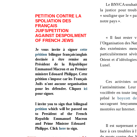
Le BNVCA souhaite 
la justice pour trou
« souligne que le « pa
PETITION CONTRE LA
SPOLIATION DES
notre pays ».
FRANÇAIS
JUIFS/PETITION
AGAINST DESPOILMENT
« Il faut rester 
OF FRENCH JEWS
l’Organisation des Nati
des extrémistes men
Je vous invite à signer
cette
particulièrement sévè
pétition
bilingue français/anglais
destinée à être remise au
Orient et d’idéologie
Président de la République
Lunel.
Emmanuel Macron et au Premier
ministre Edouard Philippe. Cette
pétition s'impose car les Français
Ces activistes o
Juifs n'ont aucune organisation
l’antisémitisme. Leur 
pour les défendre. Cliquez
ici
vociférée en toute i
pour signer.
prôné le
boycott de
saccageant bruyammen
I invite you to sign that bilingual
petition
which will be passed on
montrées sur Internet.
to President of the French
Republic
Emmanuel Macron
and Prime Minister
Edouard
Il est surprenant 
Philippe
.
Click
here
to sign.
face à ces troubles à 
de morts contre des Ju