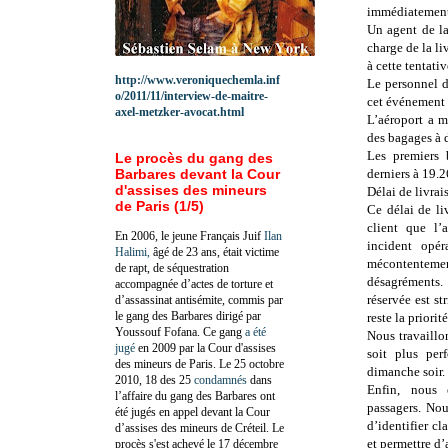
immédiatement
Un agent de la
charge de la li
à cette tentati
http://www.veroniquechemla.inf
Le personnel de
o/2011/11/interview-de-maitre-
cet événement 
axel-metzker-avocat.html
L’aéroport a m
des bagages à d
Les premiers 
Le procès du gang des
Barbares devant la Cour
derniers à 19.2
d'assises des mineurs
Délai de livra
de Paris (1/5)
Ce délai de li
client que l’
En 2006, le jeune Français Juif
Ilan
incident opér
Halimi,
âgé de 23 ans, était victime
mécontentement
de rapt, de séquestration
désagréments
accompagnée d’actes de torture et
réservée est st
d’assassinat antisémite, commis par
le gang des Barbares dirigé par
reste la priorit
Youssouf Fofana. Ce gang
a été
Nous travaillo
jugé
en 2009 par la Cour d'assises
soit plus per
des mineurs de Paris. Le 25 octobre
dimanche soir.
2010, 18 des 25
condamnés
dans
Enfin, nous 
l’affaire du gang des Barbares ont
passagers. No
été jugés en appel devant la Cour
d’identifier cl
d’assises des mineurs de Créteil. Le
et permettre d’
procès s'est achevé le 17 décembre