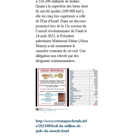
à 150-200 milliards de dollars.
Quant à la superficie des biens dont
ils ont été spoliés (100 000 km²),
elle est cinq fois supérieure à celle
de l'Etat d'Israël. Dans un discours
prononcé lors de la 11e session du
Conseil révolutionnaire du Fatah le
24 août 2023, le Président
palestinien Mahmoud Abbas (Abou
Mazen) a nié notamment le
caractère contraint de cet exil. Une
allégation non relevée par des
dirigeants communautaires.
http://www.veroniquechemla.inf
o/2023/09/lexil-du-million-de-
juifs-du-monde.html