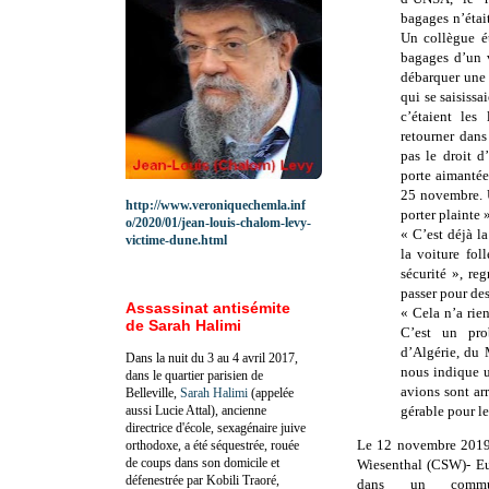
bagages n’étai
Un collègue ét
bagages d’un 
débarquer une 
qui se saisissa
c’étaient les
retourner dans
pas le droit d
porte aimantée.
25 novembre. U
http://www.veroniquechemla.inf
porter plainte 
o/2020/01/jean-louis-chalom-levy-
« C’est déjà la
victime-dune.html
la voiture fol
sécurité », r
passer pour des
Assassinat antisémite
« Cela n’a rie
de Sarah Halimi
C’est un pro
d’Algérie, du 
Dans la nuit du 3 au 4 avril 2017,
nous indique u
dans le quartier parisien de
avions sont arr
Belleville,
Sarah Halimi
(appelée
aussi Lucie Attal), ancienne
gérable pour le
directrice d'école, sexagénaire juive
Le 12 novembre 2019
orthodoxe, a été séquestrée, rouée
de coups dans son domicile et
Wiesenthal (CSW)- E
défenestrée par Kobili Traoré,
dans un commun