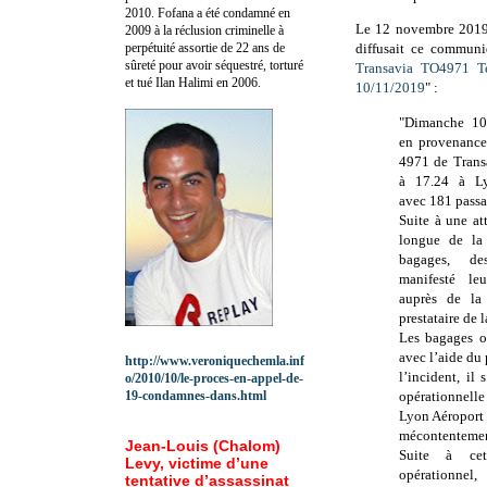
2010.
Fofana a été c
ondamné en
Le 12 novembre 2019
2009 à la réclusion criminelle à
perpétuité assortie de 22 ans de
diffusait ce communi
sûreté pour avoir séquestré, torturé
Transavia TO4971 T
et tué Ilan Halimi en 2006.
10/11/2019
" :
"Dimanche 10
en provenance
4971 de Transa
à 17.24 à Ly
avec 181 passa
Suite à une a
longue de la 
bagages, de
manifesté le
auprès de la
prestataire de
Les bagages o
avec l’aide du 
http://www.veroniquechemla.inf
l’incident, il
o/2010/10/le-proces-en-appel-de-
19-condamnes-dans.html
opérationnelle 
Lyon Aéroport 
mécontentement
Jean-Louis (Chalom)
Suite à cet
Levy, victime d’une
opérationn
tentative d’assassinat