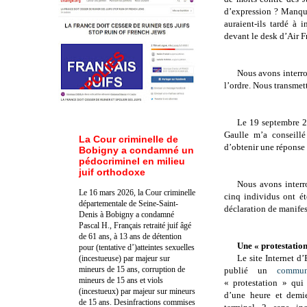
d’expression ? Manqu
auraient-ils tardé à 
devant le desk d’Air F
Nous avons interr
l’ordre. Nous transmet
Le 19 septembre 2
Gaulle m’a conseillé
La Cour criminelle de
d’obtenir une réponse 
Bobigny a condamné un
pédocriminel en milieu
juif orthodoxe
Nous avons interr
Le 16 mars 2026, la Cour criminelle
cinq individus ont ét
départementale de Seine-Saint-
déclaration de manifes
Denis à Bobigny a condamné
Pascal H., Français retraité juif âgé
de 61 ans, à 13 ans de détention
Une « protestatio
pour (tentative d’)atteintes sexuelles
Le site Internet d
(incestueuse) par majeur sur
mineurs de 15 ans, corruption de
publié un
commun
mineurs de 15 ans et viols
« protestation » qui
(incestueux) par majeur sur mineurs
d’une heure et demi
de 15 ans. Des
infractions commises