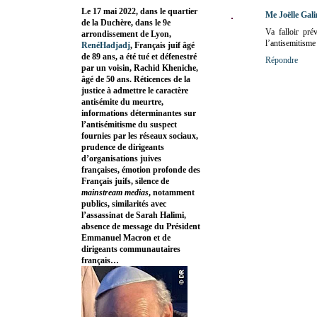
Le 17 mai 2022, dans le quartier
Me Joëlle Gal
de la Duchère, dans le 9e
Va falloir pré
arrondissement de Lyon,
l’antisemitisme
RenéHadjadj
, Français juif âgé
de 89 ans, a été tué et défenestré
Répondre
par un voisin, Rachid Kheniche,
âgé de 50 ans. Réticences de la
justice à admettre le caractère
antisémite du meurtre,
informations déterminantes sur
l’antisémitisme du suspect
fournies par les réseaux sociaux,
prudence de dirigeants
d’organisations juives
françaises, émotion profonde des
Français juifs, silence de
mainstream medias
, notamment
publics, similarités avec
l’assassinat de Sarah Halimi,
absence de message du Président
Emmanuel Macron et de
dirigeants communautaires
français…