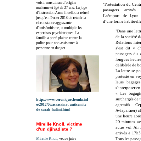
voisin musulman d’origine
"Protestation du Cent
malienne et âgé de 27 ans. La juge
passagers arrivé
d'instruction Anne Ihuellou a refusé
l’aéroport de Lyon 
jusqu'en février 2018 de retenir la
d’une forme habituelle
circonstance aggravante
d'antisémitisme, et multiplie les
"Dans une lett
expertises psychiatriques. La
de la société d
famille a porté plainte contre la
Relations int
police pour non assistance à
personne en danger.
s’est dit « c
passagers du 
longues heures
délibérée de bo
La lettre se p
protesté en vo
leurs bagage
s’interposer en
« Les bagagis
surchargés de t
http://www.veroniquechemla.inf
o/2017/06/assassinat-antisemite-
agressifs… Cep
de-sarah-halimi.html
Aviapartner) af
une heure après
20 minutes av
Mireille Knoll, victime
autre vol Air 
d'un djihadiste ?
arrivés à 17h5
Mireille Knoll
, veuve juive
Tous les passag