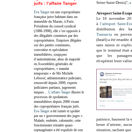
Seine-Saint-Denis)",
a
juifs : l’affaire Tanger
Eva Tanger
est une copropriétaire
Aéroport Saint-Exup
française juive habitant dans un
Le 10 novembre 201
immeuble du Marais, à Paris.
à
l’aéroport Saint-E
Présidente du conseil syndical
distribution des b
(1988-1998), elle s’est opposée à
Transavia
en provena
des illégalités commises par des
(Israël) a été retardée
copropriétaires. Emprises illégales
sans raison ni explic
sur des parties communes,
convoitise et spéculation
que le terminal était a
immobilières, soupçons
que les passager
d’antisémitisme, abus de majorité
récupèrent leurs valise
en Assemblées générales de
copropriétaires, « mandat
temporaire » de Me Michèle
Lebossé, administratrice judiciaire,
renouvelé depuis 2009, experts
judiciaires partiaux, jugements
iniques…
L’affaire Tanger
illustre le
processus de spoliations
immobilières depuis 2000 visant
des copropriétaires français juifs.
Eva Tanger
a été ruinée et spoliée
par un « gouvernement des juges ».
patience, haussent la 
Malade, endettée, calomniée, cette
heure d’attente, auc
fonctionnaire retraitée quasi-
situation, sachant qu
septuagénaire a été expulsée de son