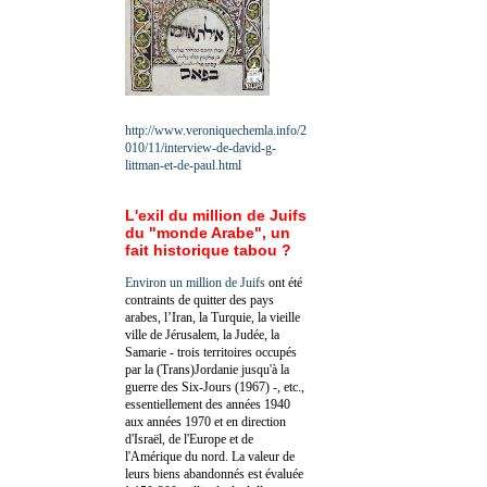
http://www.veroniquechemla.info/2
010/11/interview-de-david-g-
littman-et-de-paul.html
L'exil du million de Juifs
du "monde Arabe", un
fait historique tabou ?
Environ un million de Juifs
ont été
contraints de quitter des pays
arabes, l’Iran, la Turquie, la vieille
ville de Jérusalem, la Judée, la
Samarie - trois territoires occupés
par la (Trans)Jordanie jusqu'à la
guerre des Six-Jours (1967) -, etc.,
essentiellement des années 1940
aux années 1970 et en direction
d'Israël, de l'Europe et de
l'Amérique du nord. La valeur de
leurs biens abandonnés est évaluée