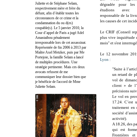
Juliette et de Stéphane Selam,
dégradée pour les 
respectivement mère et frère du
étudions avec 
défunt, afin d’établir toutes les
responsable de la liv
circonstances de ce crime et la
les causes de cet inci
condamnation du ou d(es)
coupable(s). Le 5 janvier 2010, la
Le CRIF (Conseil repr
Cour d’appel de Paris a jugé Adel
plus vive inquiétude 
Amastaibou pénalement
irresponsable lors de cet assassinat.
mois" et s'est interrog
Représentée de fin 2006 à 2013 par
Maître Axel Metzker, puis par Me
Le 12 novembre 201
Portejoie, la famille Selam a lancé
Lyon
:
de multiples procédures. Une
stratégie pertinente. Mais ces deux
"Suite à l’art
avocats refusent de me
un retard de p
communiquer leur dossier bien que
vol de dimanc
je bénéficie de l'accord de Mme
client » de l
Juliette Selam.
précisions suiv
Le vol en pro
17.24. C’est u
traitement en
société d’assi
activité).
A 18.26, des pa
qui est forme
Frontières e