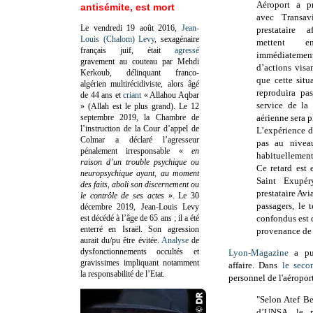
Aéroport a pr
antisémite, est mort
avec Transav
Le vendredi 19 août 2016,
Jean-
prestataire a
Louis (Chalom) Levy
, sexagénaire
mettent e
français juif, était
agressé
immédiatemen
gravement au couteau par Mehdi
d’actions visa
Kerkoub, délinquant franco-
que cette situ
algérien multirécidiviste, alors âgé
reproduira pa
de 44 ans et
criant
« Allahou Aqbar
service de la
» (Allah est le plus grand). Le 12
septembre 2019, la Chambre de
aérienne sera p
l’instruction de la Cour d’appel de
L’expérience 
Colmar a déclaré l’agresseur
pas au niveau
pénalement irresponsable
«
en
habituellement 
raison d’un trouble psychique ou
Ce retard est 
neuropsychique ayant, au moment
Saint Exupér
des faits, aboli son discernement ou
prestataire Avi
le contrôle de ses actes
»
. Le 30
passagers, le
décembre 2019, Jean-Louis Levy
est décédé à l’âge de 65 ans ; il a été
confondus est 
enterré en Israël. Son agression
provenance de 
aurait du/pu être évitée.
Analyse
de
dysfonctionnements occultés et
Lyon-Magazine
a pub
gravissimes impliquant notamment
affaire. Dans
le seco
la responsabilité de l’Etat.
personnel de l'aéroport
"Selon Atef B
d’UNSA, le r