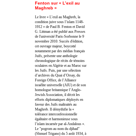
Fenton sur « L’exil au
Maghreb »
Le livre « L’exil au Maghreb, la
condition juive sous l’islam 1148-
1912 » de Paul B. Fenton et David
G. Littman a été publié aux Presses
de l'université Paris-Sorbonne le 9
novembre 2010. Succès d'édition,
cet ouvrage majeur, boycotté
notamment par des médias français
Juifs, présente une anthologie
chronologique de récits de témoins
oculaires en Algérie et au Maroc sur
les Juifs. Puis, par une sélection
d’archives du Quai d’Orsay, du
Foreign Office, de l’Alliance
israélite universelle (AIU) et de son
homologue britannique l’Anglo-
Jewish Association, il décrit les
efforts diplomatiques déployés en
faveur des Juifs maltraités au
Maghreb. Il démythifie la «
tolérance interconfessionnelle
égalitaire et harmonieuse sous
l’islam incarnée par al-Andalous ».
Le "pogrom au nom du djihad"
(Shmuel Trigano) du 5 août 1934, à