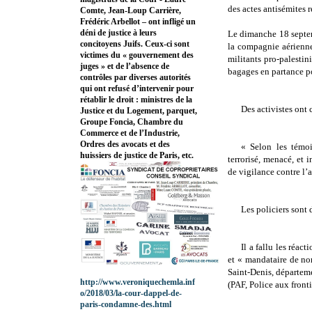
des actes antisémites 
Comte, Jean-Loup Carrière,
Frédéric Arbellot – ont infligé un
déni de justice à leurs
Le dimanche 18 septe
concitoyens Juifs. Ceux-ci sont
la compagnie aérienne 
victimes du « gouvernement des
militants pro-palesti
juges » et de l’absence de
bagages en partance pou
contrôles par diverses autorités
qui ont refusé d’intervenir pour
rétablir le droit : ministres de la
Des activistes ont c
Justice et du Logement, parquet,
Groupe Foncia, Chambre du
Commerce et de l’Industrie,
Ordres des avocats et des
« Selon les témo
huissiers de justice de Paris, etc.
terrorisé, menacé, et 
de vigilance contre l’
Les policiers sont 
Il a fallu les réa
et « mandataire de no
Saint-Denis, départemen
http://www.veroniquechemla.inf
(PAF, Police aux front
o/2018/03/la-cour-dappel-de-
paris-condamne-des.html