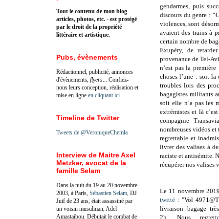
gendarmes, puis succ
Tout le contenu de mon blog -
discours du genre : “C
articles, photos, etc. - est protégé
violences, sont désorma
par le droit de la propriété
avaient des trains à 
littéraire et artistique.
certain nombre de baga
Exupéry, de retarde
Pubs, évènements
provenance de Tel-Aviv
n’est pas la première
Rédactionnel, publicité, annonces
choses l’une : soit la
d'évènements,
flyers
... Confiez-
troubles lors des pro
nous leurs conception, réalisation et
bagagistes militants a
mise en ligne
en cliquant ici
soit elle n’a pas les
extrémistes et là c’es
Timeline de Twitter
compagnie Transavi
nombreuses vidéos et té
Tweets de @VeroniqueChemla
regrettable et inadm
livrer des valises à d
Interview de Maitre Axel
raciste et antisémite. 
Metzker, avocat de la
récupérer nos valises v
famille Selam
Dans la nuit du 19 au 20 novembre
Le 11 novembre 2019
2003, à Paris,
Sébastien Selam
, DJ
twitté
: "Vol 4971@Tr
Juif de 23 ans, était assassiné par
livraison bagage trè
un voisin musulman, Adel
Amastaibou. Débutait le combat de
2h. Nous regretto