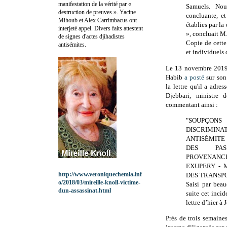
manifestation de la vérité par «
Samuels. Nous
destruction de preuves ». Yacine
concluante, et
Mihoub et Alex Carrimbacus ont
établies par la
interjeté appel. Divers faits attestent
», concluait M
de signes d'actes djihadistes
Copie de cette 
antisémites.
et individuels 
Le 13 novembre 2019
Habib
a posté
sur son
la lettre qu'il a adres
Djebbari, ministre 
commentant ainsi :
"SOUP
DISCRIMINA
ANTISÉMITE
DES PAS
PROVENANCE
EXUPERY - 
http://www.veroniquechemla.inf
DES TRANSP
o/2018/03/mireille-knoll-victime-
Saisi par bea
dun-assassinat.html
suite cet incid
lettre d’hier à
Près de trois semaines