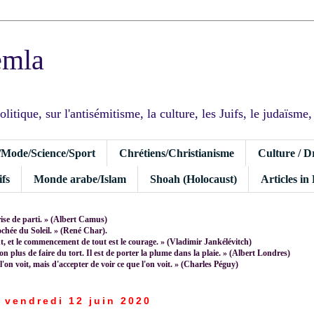
emla
tique, sur l'antisémitisme, la culture, les Juifs, le judaïsme, I
/Mode/Science/Sport
Chrétiens/Christianisme
Culture / D
fs
Monde arabe/Islam
Shoah (Holocaust)
Articles in
rise de parti. » (Albert Camus)
rochée du Soleil. » (René Char).
 et le commencement de tout est le courage. » (Vladimir Jankélévitch)
non plus de faire du tort. Il est de porter la plume dans la plaie. » (Albert Londres)
 l'on voit, mais d'accepter de voir ce que l'on voit. » (Charles Péguy)
vendredi 12 juin 2020