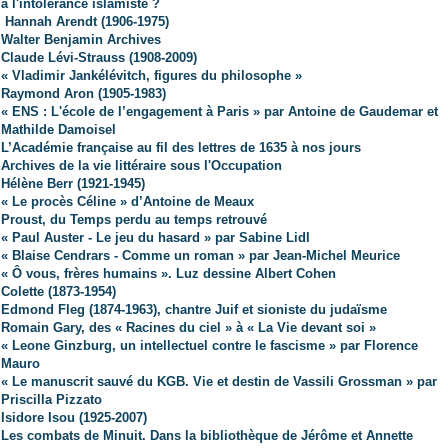
à l'intolérance islamiste ?
Hannah Arendt (1906-1975)
Walter Benjamin Archives
Claude Lévi-Strauss (1908-2009)
« Vladimir Jankélévitch, figures du philosophe »
Raymond Aron (1905-1983)
« ENS : L'école de l’engagement à Paris » par Antoine de Gaudemar et
Mathilde Damoisel
L’Académie française au fil des lettres de 1635 à nos jours
Archives de la vie littéraire sous l'Occupation
Hélène Berr (1921-1945)
« Le procès Céline » d’Antoine de Meaux
Proust, du Temps perdu au temps retrouvé
« Paul Auster - Le jeu du hasard » par Sabine Lidl
« Blaise Cendrars - Comme un roman » par Jean-Michel Meurice
« Ô vous, frères humains ». Luz dessine Albert Cohen
Colette (1873-1954)
Edmond Fleg (1874-1963), chantre Juif et sioniste du judaïsme
Romain Gary, des « Racines du ciel » à « La Vie devant soi »
« Leone Ginzburg, un intellectuel contre le fascisme » par Florence
Mauro
« Le manuscrit sauvé du KGB. Vie et destin de Vassili Grossman » par
Priscilla Pizzato
Isidore Isou (1925-2007)
Les combats de Minuit. Dans la bibliothèque de Jérôme et Annette