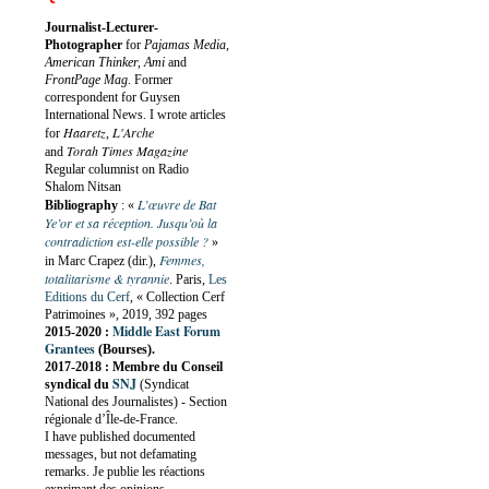
Journalist-Lecturer-
Photographer
for
Pajamas Media,
American Thinker, Ami
and
FrontPage Mag
. Former
correspondent for Guysen
International News. I wrote articles
Haaretz
L'Arche
for
,
Torah Times Magazine
and
Regular columnist on Radio
Shalom Nitsan
L’œuvre de Bat
Bibliography
:
«
Ye’or et sa réception. Jusqu’où la
contradiction est-elle possible ?
»
Femmes,
in Marc Crapez (dir.),
totalitarisme & tyrannie
. Paris,
Les
Editions du Cerf
, « Collection Cerf
Patrimoines », 2019, 392 pages
Middle East Forum
2015-2020 :
Grantees
(Bourses).
2017-2018 : Membre du Conseil
SNJ
syndical du
(Syndicat
National des Journalistes) - Section
régionale d’Île-de-France.
I have published documented
messages, but not defamating
remarks. Je publie les réactions