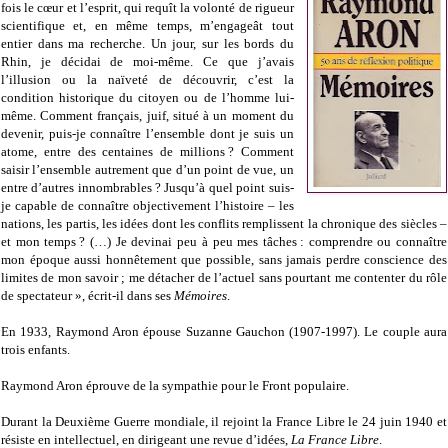
fois le cœur et l’esprit, qui requît la volonté de rigueur
scientifique et, en même temps, m’engageât tout
entier dans ma recherche. Un jour, sur les bords du
Rhin, je décidai de moi-même. Ce que j’avais
l’illusion ou la naïveté de découvrir, c’est la
condition historique du citoyen ou de l’homme lui-
même. Comment français, juif, situé à un moment du
devenir, puis-je connaître l’ensemble dont je suis un
atome, entre des centaines de millions ? Comment
saisir l’ensemble autrement que d’un point de vue, un
entre d’autres innombrables ? Jusqu’à quel point suis-
je capable de connaître objectivement l’histoire – les
nations, les partis, les idées dont les conflits remplissent la chronique des siècles –
et mon temps ? (…) Je devinai peu à peu mes tâches : comprendre ou connaître
mon époque aussi honnêtement que possible, sans jamais perdre conscience des
limites de mon savoir ; me détacher de l’actuel sans pourtant me contenter du rôle
de spectateur », écrit-il dans ses
Mémoires
.
En 1933, Raymond Aron épouse Suzanne Gauchon (1907-1997). Le couple aura
trois enfants.
Raymond Aron éprouve de la sympathie pour le Front populaire.
Durant la Deuxième Guerre mondiale, il rejoint la France Libre le 24 juin 1940 et
résiste en intellectuel, en dirigeant une revue d’idées,
La France Libre
.