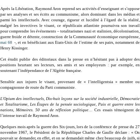
Après la Libération, Raymond Aron reprend ses activités d’enseignant et s’oppose
par ses analyses et ses écrits au communisme, alors dominant dans les médias et
parmi les intellectuels. Avec courage, rigueur et lucidité à l’égard de la réalité,
malgré les invectives le visant, ce républicain atlantiste poursuivra son travail
pour comprendre les événements – totalitarismes nazi et stalinien, décolonisation,
guerre froide et détente, construction de la Communauté économique européenne,
mai 68
-, et en bénéficiant aux Etats-Unis de l’estime de ses pairs, notamment de
Henry Kissinger.
Cet érudit publie des éditoriaux dans la presse en n’hésitant pas à adopter des
positions heurtant ses lecteurs, ses amis et ses employeurs : par exemple, en
soutenant l’indépendance de l’Algérie française.
Sensible aux injures le visant, provenant de « l’intelligentsia » membre ou
compagnonne de route du Parti communiste.
L'Opium des intellectuels, Dix-huit leçons sur la société industrielle, Démocratie
et Totalitarisme, Les Étapes de la pensée sociologique, Paix et guerre entre les
nations, Mémoires. 50 ans de réflexion politique
… Ces essais témoignent de
l’intense travail de Raymond Aron.
Quelques mois après la guerre des Six-jours, lors de la conférence de presse du 27
novembre 1967, le Président de la République Charles de Gaulle déclare : « On
pouvait se demander, en effet, et on se demandait même chez beaucoup de juifs, si