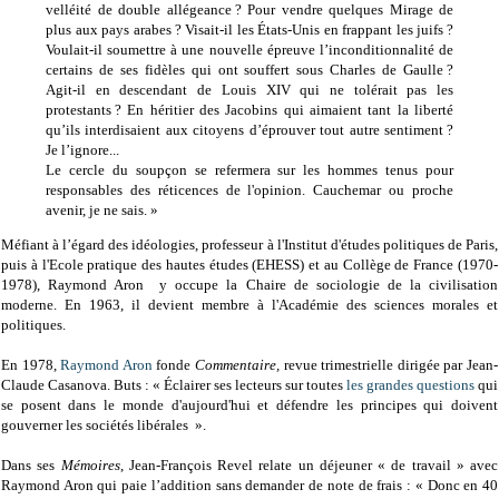
velléité de double allégeance ? Pour vendre quelques Mirage de
plus aux pays arabes ? Visait-il les États-Unis en frappant les juifs ?
Voulait-il soumettre à une nouvelle épreuve l’inconditionnalité de
certains de ses fidèles qui ont souffert sous Charles de Gaulle ?
Agit-il en descendant de Louis XIV qui ne tolérait pas les
protestants ? En héritier des Jacobins qui aimaient tant la liberté
qu’ils interdisaient aux citoyens d’éprouver tout autre sentiment ?
Je l’ignore...
Le cercle du soupçon se refermera sur les hommes tenus pour
responsables des réticences de l'opinion. Cauchemar ou proche
avenir, je ne sais. »
Méfiant à l’égard des idéologies, professeur à l'Institut d'études politiques de Paris,
puis à l'Ecole pratique des hautes études (EHESS) et au Collège de France (1970-
1978), Raymond Aron y occupe la Chaire de sociologie de la civilisation
moderne. En 1963, il devient membre à l'Académie des sciences morales et
politiques.
En 1978,
Raymond Aron
fonde
Commentaire,
revue trimestrielle dirigée par Jean-
Claude Casanova. Buts : « Éclairer ses lecteurs sur toutes
les grandes questions
qui
se posent dans le monde d'aujourd'hui et défendre les principes qui doivent
gouverner les sociétés libérales ».
Dans ses
Mémoires
, Jean-François Revel relate un déjeuner « de travail » avec
Raymond Aron qui paie l’addition sans demander de note de frais : « Donc en 40