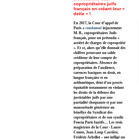
copropriétaires juifs
français en créant leur «
dette » !
En 2017, la Cour d’appel de
Paris
a condamné
injustement
M. B., copropriétaires Juifs
français, pour un prétendu «
arriéré de charges de copropriété
». Et ce, alors qu’elle donnait des
chiffres prouvant un solde
créditeur de leur compte de
copropriétaires. Absence de
préparation de l’audience,
carences basiques en droit, en
langue française et en
arithmétique, déni d’un procès
équitable notamment en violant
les droits de la défense des
justiciables juifs par une
partialité choquante et par une
mansuétude généreuse au
bénéfice du Syndicat des
copropriétaires et de son syndic
Foncia Paris fautifs… Les trois
magistrats de la Cour - Laure
Comte, Jean-Loup Carrière,
Frédéric Arbellot – ont infligé un