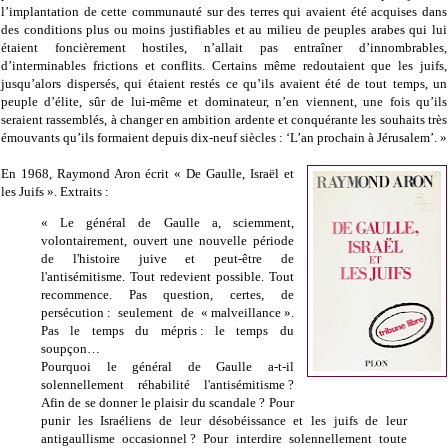
l’implantation de cette communauté sur des terres qui avaient été acquises dans
des conditions plus ou moins justifiables et au milieu de peuples arabes qui lui
étaient foncièrement hostiles, n’allait pas entraîner d’innombrables,
d’interminables frictions et conflits. Certains même redoutaient que les juifs,
jusqu’alors dispersés, qui étaient restés ce qu’ils avaient été de tout temps, un
peuple d’élite, sûr de lui-même et dominateur, n’en viennent, une fois qu’ils
seraient rassemblés, à changer en ambition ardente et conquérante les souhaits très
émouvants qu’ils formaient depuis dix-neuf siècles : ‘L’an prochain à Jérusalem’. »
En 1968, Raymond Aron écrit « De Gaulle, Israël et
les Juifs ». Extraits :
« Le général de Gaulle a, sciemment,
volontairement, ouvert une nouvelle période
de l'histoire juive et peut-être de
l'antisémitisme. Tout redevient possible. Tout
recommence. Pas question, certes, de
persécution : seulement de « malveillance ».
Pas le temps du mépris : le temps du
soupçon…
Pourquoi le général de Gaulle a-t-il
solennellement réhabilité l'antisémitisme ?
Afin de se donner le plaisir du scandale ? Pour
punir les Israéliens de leur désobéissance et les juifs de leur
antigaullisme occasionnel ? Pour interdire solennellement toute