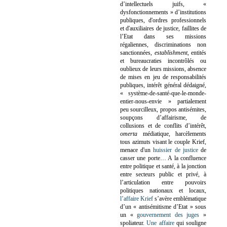
d’intellectuels juifs, «
dysfonctionnements » d’institutions
publiques, d'ordres professionnels
et d'auxiliaires de justice, faillites de
l’Etat dans ses missions
régaliennes, discriminations non
sanctionnées,
establishment
, entités
et bureaucraties incontrôlés ou
oublieux de leurs missions, absence
de mises en jeu de responsabilités
publiques, intérêt général dédaigné,
« système-de-santé-que-le-monde-
entier-nous-envie » partialement
peu sourcilleux, propos antisémites,
soupçons d’affairisme, de
collusions et de conflits d’intérêt,
omerta
médiatique, harcèlements
tous azimuts visant le couple Krief,
menace d'un
huissier de justice
de
casser une porte…
A la confluence
entre politique et santé, à la jonction
entre secteurs public et privé, à
l’articulation entre pouvoirs
politiques nationaux et locaux,
l’affaire Krief
s’avère emblématique
d’un « antisémitisme d’Etat » sous
un «
gouvernement des juges
»
spoliateur.
Une affaire
qui souligne