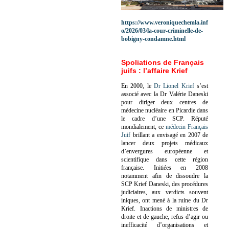
https://www.veroniquechemla.inf
o/2026/03/la-cour-criminelle-de-
bobigny-condamne.html
Spoliations de Français
juifs : l’affaire Krief
En 2000, le
Dr Lionel Krief
s’est
associé avec la Dr Valérie Daneski
pour diriger deux centres de
médecine nucléaire en Picardie dans
le cadre d’une SCP.
Réputé
mondialement, ce
médecin Français
Juif
brillant a envisagé en 2007 de
lancer deux projets médicaux
d’envergures européenne et
scientifique dans cette région
française.
Initiées en 2008
notamment afin de dissoudre la
SCP Krief Daneski, des procédures
judiciaires, aux verdicts souvent
iniques, ont mené à la ruine du Dr
Krief.
Inactions de ministres de
droite et de gauche, refus d’agir ou
inefficacité d’organisations et