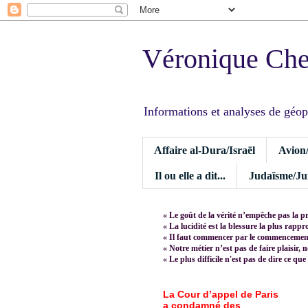
Véronique Ch
Informations et analyses de géopoli
Affaire al-Dura/Israël
Avion
Il ou elle a dit...
Judaïsme/Jui
« Le goût de la vérité n’empêche pas la p
« La lucidité est la blessure la plus rapp
« Il faut commencer par le commencement,
« Notre métier n’est pas de faire plaisir, 
« Le plus difficile n'est pas de dire ce que
La Cour d’appel de Paris
a condamné des