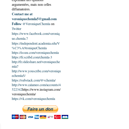
exprimant des opinions
argumentées, mais non celles
diffamatoires.
Contact me at
veroniquechemla5@gmail.com
@VeroniqueChemla
Follow
on
Twitter
https://www.facebook.com/veroniq
ue.chemla.7
https://independent.academia.edu/V
%C3%A9roniqueChemla
https://issuu.com/veroniquechemla
https://fr.scribd.com/chemla-3
http://fr.slideshare.net/veroniqueche
mla7
http://www.youscribe.com/veroniqu
echemla5/
https://substack.com/@vchemla/
http://www.calameo.com/accounts/4
522342
https://www.instagram.com/
veroniquechemla/
https://vk.com/veroniquechemla