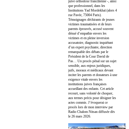
juive orthodoxe francilienne -, ainsi
que professionnel, dans les
Institutions Yad Mordekhaï (alors 4
rue Pavée, 75004 Paris).
Témoignages déchirants de jeunes
victimes traumatisées et de leurs
parents éprouvés, accusé souvent
dénué d’empathie envers les
victimes et en pleine inversion
accusatoire, diagnostic inquiétant
d’un expert psychiatre, direction
remarquable des débats par le
Président de la Cour David de
Pas… Un procès pénal sur un sujet
sensible, aux enjeux juridiques,
juifs, moraux et médicaux devant
inciter les parents et donateurs à une
exigence vitale envers les
institutions juives françaises
accueillant des enfants. Cet article
recourt, sans volonté de choquer,
aux termes précis pour désigner les
actes commis. J’évoquerai ce
procès lors de mon interview par
Radio Chalom Nitsan diffusée dès
le 26 mars 2026.