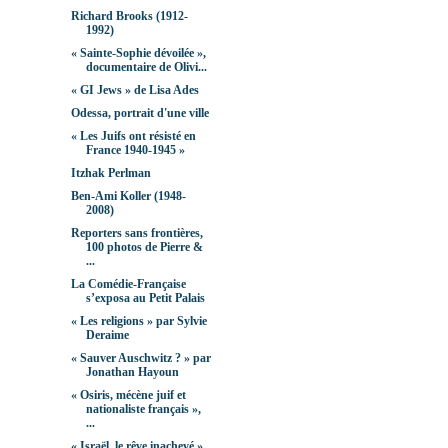
Richard Brooks (1912-
1992)
« Sainte-Sophie dévoilée »,
documentaire de Olivi...
« GI Jews » de Lisa Ades
Odessa, portrait d'une ville
« Les Juifs ont résisté en
France 1940-1945 »
Itzhak Perlman
Ben-Ami Koller (1948-
2008)
Reporters sans frontières,
100 photos de Pierre &
...
La Comédie-Française
s’exposa au Petit Palais
« Les religions » par Sylvie
Deraime
« Sauver Auschwitz ? » par
Jonathan Hayoun
« Osiris, mécène juif et
nationaliste français »,
...
« Israël, le rêve inachevé »