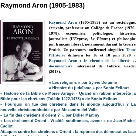
Raymond Aron (1905-1983)
Raymond Aron
(1905-1983) est un sociologue,
écrivain, professeur au Collège de France (1970-
1978), économiste, politologue, historien,
journaliste (
L’Express, Le Figaro
) et philosophe
juif français libéral, notamment durant la Guerre
Froide. Un parcours intellectuel singulier.
Toute
l'Histoire
diffusera les 16 et 18 juin 2020 «
Raymond Aron : le chemin de la liberté
»,
documentaire
intéressant de Fabrice Gardel
(2018).
« Les religions » par Sylvie Deraime
« Histoire du judaïsme » par Sonia Fellous
« Histoire de la Bible de Moïse Arragel - Quand un rabbin interprète la
Bible pour les chrétiens (Tolède 1422-1433) » de Sonia Fellous
« Pourquoi on tue des chrétiens dans le monde aujourd'hui ? La
nouvelle christianophobie » par Alexandre del Valle
« La fin des chrétiens d'orient ? », par Didier Martiny
« Les chrétiens d’Orient - Vitalité, souffrances, avenir » de Jean-Michel
Cadiot
Attaques contre les chrétiens d'Orient : la réponse des démocraties face