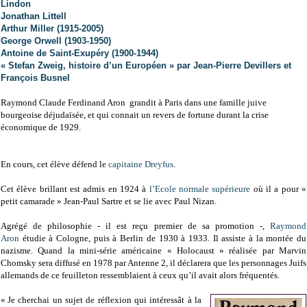
Lindon
Jonathan Littell
Arthur Miller (1915-2005)
George Orwell (1903-1950)
Antoine de Saint-Exupéry (1900-1944)
« Stefan Zweig, histoire d’un Européen » par Jean-Pierre Devillers et
François Busnel
Raymond Claude Ferdinand Aron grandit à Paris dans une famille juive
bourgeoise déjudaïsée, et qui connait un revers de fortune durant la crise
économique de 1929.
En cours, cet élève défend le
capitaine Dreyfus
.
Cet élève brillant est admis en 1924 à
l’Ecole normale supérieure
où il a pour «
petit camarade » Jean-Paul Sartre et se lie avec Paul Nizan.
Agrégé de philosophie - il est reçu premier de sa promotion -,
Raymond
Aron
étudie à Cologne, puis à Berlin de 1930 à 1933. Il assiste à la montée du
nazisme. Quand la mini-série américaine « Holocaust » réalisée par Marvin
Chomsky sera diffusé en 1978 par Antenne 2, il déclarera que les personnages Juifs
allemands de ce feuilleton ressemblaient à ceux qu’il avait alors fréquentés.
« Je cherchai un sujet de réflexion qui intéressât à la