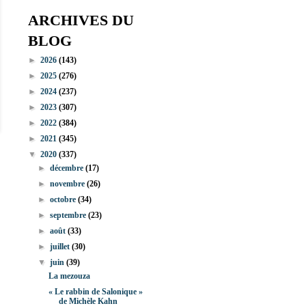
ARCHIVES DU
BLOG
►
2026
(143)
►
2025
(276)
►
2024
(237)
►
2023
(307)
►
2022
(384)
►
2021
(345)
▼
2020
(337)
►
décembre
(17)
►
novembre
(26)
►
octobre
(34)
►
septembre
(23)
►
août
(33)
►
juillet
(30)
▼
juin
(39)
La mezouza
« Le rabbin de Salonique »
de Michèle Kahn