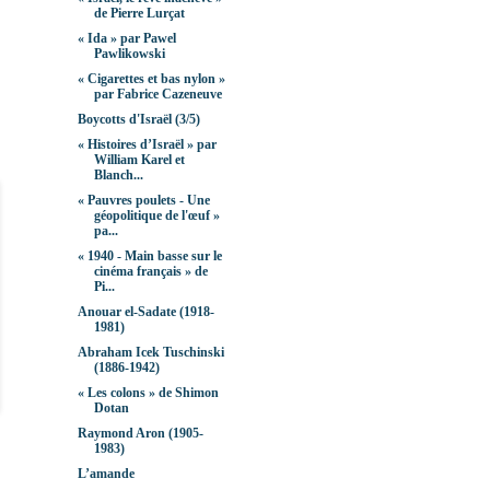
de Pierre Lurçat
« Ida » par Pawel
Pawlikowski
« Cigarettes et bas nylon »
par Fabrice Cazeneuve
Boycotts d'Israël (3/5)
« Histoires d’Israël » par
William Karel et
Blanch...
« Pauvres poulets - Une
géopolitique de l'œuf »
pa...
« 1940 - Main basse sur le
cinéma français » de
Pi...
Anouar el-Sadate (1918-
1981)
Abraham Icek Tuschinski
(1886-1942)
« Les colons » de Shimon
Dotan
Raymond Aron (1905-
1983)
L’amande