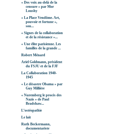
« Des voix au-delà de la
censure » par Mor
Loushy
« La Place Vendôme. Art,
pouvoir et fortune »,
sou...
« Signes de la collaboration
et de la résistance »...
« Une élite parisienne. Les
familles de la grande ...
Robert Ménard
Ariel Goldmann, président
du FSJU et de la FJF
La Collaboration 1940-
1945
« Le désastre Obama » par
Guy Millière
« Nuremberg le procès des
Nazis » de Paul
Bradshaw...
L’ostéopathie
Le lait
Ruth Beckermann,
documentariste