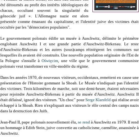
été détournés au profit des intérêts idéologiques de
chacun, occultant souvent la singularité du
génocide juif ». L'Allemagne nazie est alors
présentée comme émanant du capitalisme, et l'identité juive des victimes était
occultée par les "démocraties populaires".
Le gouvernement polonais édifie un musée à Auschwitz, délimite le périmètre
englobant Auschwitz I et une grande partie d'Auschwitz-Birkenau. Le reste
d'Auschwitz-Birkenau et les autres (sous)camps réintègrent les communes sur
lesquelles ils avaient été construits. Une nouvelle population originaire de l'Est de
la Pologne s'installe à
Oświęcim
, une ville que le gouvernement communiste
polonais veut transformer en ville-modèle du régime.
Dans les années 1970, de nouveaux visiteurs, occidentaux, remettent en cause une
présentation de l'Histoire gommant la Shoah. Le Musée n'indiquait pas l'identité
des victimes. Trois kilomètres de marche, soit une demi-heure, étaient nécessaires
pour rejoindre Auschwitz-Birkenau à partir du musée d'Auschwitz. Auschwitz II
était délaissé, ignoré des visiteurs. "Un choc" pour
Serge Klarsfeld
qui réalise avoir
échappé à la Shoah. Rien n'expliquait aux visiteurs le rôle central des camps nazis
dans la destruction des Juifs.
Jean-Paul II, pape polonais nouvellement élu,
se rend
à Auschwitz en 1979. Il rend
un hommage à Edith Stein, juive convertie au catholicisme, carmélite, assassinée à
Auschwitz.