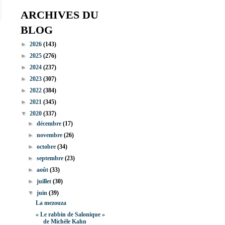
ARCHIVES DU
BLOG
►
2026
(143)
►
2025
(276)
►
2024
(237)
►
2023
(307)
►
2022
(384)
►
2021
(345)
▼
2020
(337)
►
décembre
(17)
►
novembre
(26)
►
octobre
(34)
►
septembre
(23)
►
août
(33)
►
juillet
(30)
▼
juin
(39)
La mezouza
« Le rabbin de Salonique »
de Michèle Kahn