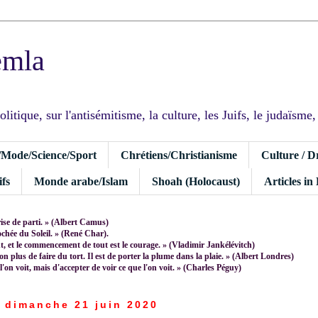
emla
tique, sur l'antisémitisme, la culture, les Juifs, le judaïsme, I
/Mode/Science/Sport
Chrétiens/Christianisme
Culture / D
fs
Monde arabe/Islam
Shoah (Holocaust)
Articles in
rise de parti. » (Albert Camus)
rochée du Soleil. » (René Char).
 et le commencement de tout est le courage. » (Vladimir Jankélévitch)
non plus de faire du tort. Il est de porter la plume dans la plaie. » (Albert Londres)
 l'on voit, mais d'accepter de voir ce que l'on voit. » (Charles Péguy)
dimanche 21 juin 2020