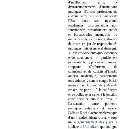
d’intellectuels juifs, «
dysfonctionnements » d’institutions
publiques, d'ordres professionnels
et d'auxiliaires de justice, faillites de
l’Etat dans ses missions
régaliennes, discriminations non
sanctionnées,
establishment
, entités
et bureaucraties incontrôlés ou
oublieux de leurs missions, absence
de mises en jeu de responsabilités
publiques, intérêt général dédaigné,
« système-de-santé-que-le-monde-
entier-nous-envie » partialement
peu sourcilleux, propos antisémites,
soupçons d’affairisme, de
collusions et de conflits d’intérêt,
omerta
médiatique, harcèlements
tous azimuts visant le couple Krief,
menace d'un
huissier de justice
de
casser une porte…
A la confluence
entre politique et santé, à la jonction
entre secteurs public et privé, à
l’articulation entre pouvoirs
politiques nationaux et locaux,
l’affaire Krief
s’avère emblématique
d’un « antisémitisme d’Etat » sous
un «
gouvernement des juges
»
spoliateur.
Une affaire
qui souligne