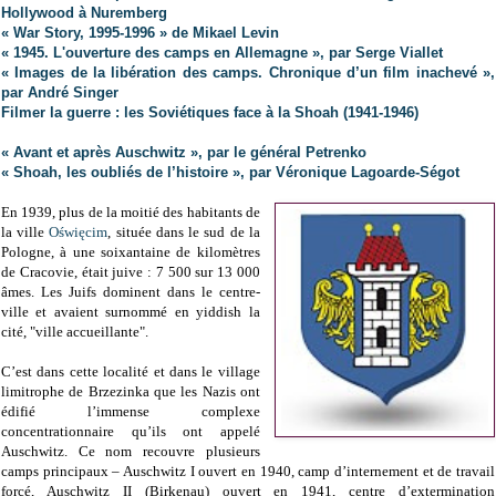
Hollywood à Nuremberg
« War Story, 1995-1996 » de Mikael Levin
« 1945. L'ouverture des camps en Allemagne », par Serge Viallet
« Images de la libération des camps. Chronique d’un film inachevé »,
par André Singer
Filmer la guerre : les Soviétiques face à la Shoah (1941-1946)
« Avant et après Auschwitz », par le général Petrenko
« Shoah, les oubliés de l’histoire », par Véronique Lagoarde-Ségot
En 1939, plus de la moitié des habitants de
la ville
Oświęcim
, située dans le sud de la
Pologne, à une soixantaine de kilomètres
de Cracovie, était juive : 7 500 sur 13 000
âmes. Les Juifs dominent dans le centre-
ville et avaient surnommé en yiddish la
cité, "ville accueillante".
C’est dans cette localité et dans le village
limitrophe de Brzezinka que les Nazis ont
édifié l’immense complexe
concentrationnaire qu’ils ont appelé
Auschwitz. Ce nom recouvre plusieurs
camps principaux – Auschwitz I ouvert en 1940, camp d’internement et de travail
forcé, Auschwitz II (Birkenau) ouvert en 1941, centre d’extermination