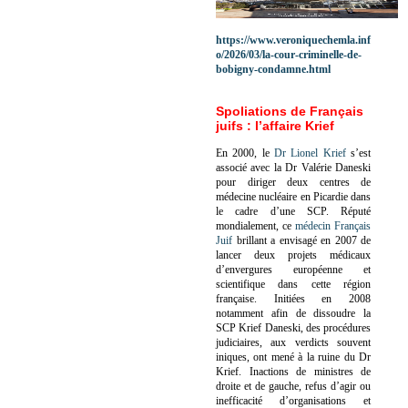
https://www.veroniquechemla.inf
o/2026/03/la-cour-criminelle-de-
bobigny-condamne.html
Spoliations de Français
juifs : l’affaire Krief
En 2000, le
Dr Lionel Krief
s’est
associé avec la Dr Valérie Daneski
pour diriger deux centres de
médecine nucléaire en Picardie dans
le cadre d’une SCP.
Réputé
mondialement, ce
médecin Français
Juif
brillant a envisagé en 2007 de
lancer deux projets médicaux
d’envergures européenne et
scientifique dans cette région
française.
Initiées en 2008
notamment afin de dissoudre la
SCP Krief Daneski, des procédures
judiciaires, aux verdicts souvent
iniques, ont mené à la ruine du Dr
Krief.
Inactions de ministres de
droite et de gauche, refus d’agir ou
inefficacité d’organisations et