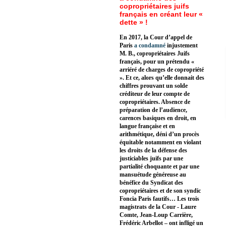
copropriétaires juifs
français en créant leur «
dette » !
En 2017, la Cour d’appel de
Paris
a condamné
injustement
M. B., copropriétaires Juifs
français, pour un prétendu «
arriéré de charges de copropriété
». Et ce, alors qu’elle donnait des
chiffres prouvant un solde
créditeur de leur compte de
copropriétaires. Absence de
préparation de l’audience,
carences basiques en droit, en
langue française et en
arithmétique, déni d’un procès
équitable notamment en violant
les droits de la défense des
justiciables juifs par une
partialité choquante et par une
mansuétude généreuse au
bénéfice du Syndicat des
copropriétaires et de son syndic
Foncia Paris fautifs… Les trois
magistrats de la Cour - Laure
Comte, Jean-Loup Carrière,
Frédéric Arbellot – ont infligé un