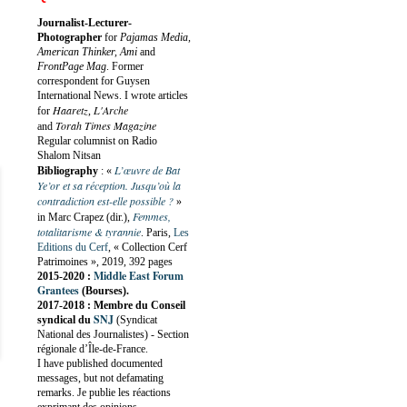
Journalist-Lecturer-
Photographer
for
Pajamas Media,
American Thinker, Ami
and
FrontPage Mag
. Former
correspondent for Guysen
International News. I wrote articles
Haaretz
L'Arche
for
,
Torah Times Magazine
and
Regular columnist on Radio
Shalom Nitsan
L’œuvre de Bat
Bibliography
:
«
Ye’or et sa réception. Jusqu’où la
contradiction est-elle possible ?
»
Femmes,
in Marc Crapez (dir.),
totalitarisme & tyrannie
. Paris,
Les
Editions du Cerf
, « Collection Cerf
Patrimoines », 2019, 392 pages
Middle East Forum
2015-2020 :
Grantees
(Bourses).
2017-2018 : Membre du Conseil
SNJ
syndical du
(Syndicat
National des Journalistes) - Section
régionale d’Île-de-France.
I have published documented
messages, but not defamating
remarks. Je publie les réactions