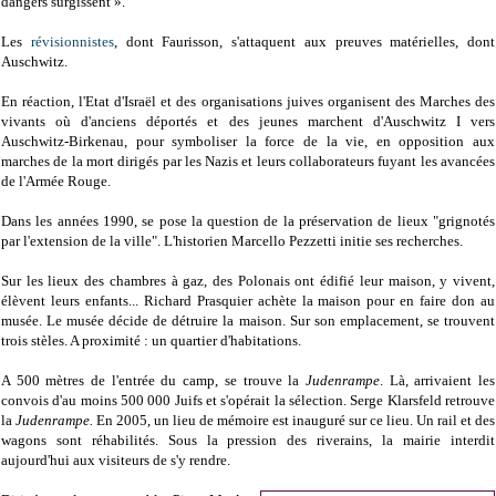
dangers surgissent ».
Les
révisionnistes
, dont Faurisson, s'attaquent aux preuves matérielles, dont
Auschwitz.
En réaction, l'Etat d'Israël et des organisations juives organisent des Marches des
vivants où d'anciens déportés et des jeunes marchent d'Auschwitz I vers
Auschwitz-Birkenau, pour symboliser la force de la vie, en opposition aux
marches de la mort dirigés par les Nazis et leurs collaborateurs fuyant les avancées
de l'Armée Rouge.
Dans les années 1990, se pose la question de la préservation de lieux "grignotés
par l'extension de la ville". L'historien Marcello Pezzetti initie ses recherches.
Sur les lieux des chambres à gaz, des Polonais ont édifié leur maison, y vivent,
élèvent leurs enfants... Richard Prasquier achète la maison pour en faire don au
musée. Le musée décide de détruire la maison. Sur son emplacement, se trouvent
trois stèles. A proximité : un quartier d'habitations.
A 500 mètres de l'entrée du camp, se trouve la
Judenrampe
. Là, arrivaient les
convois d'au moins 500 000 Juifs et s'opérait la sélection. Serge Klarsfeld retrouve
la
Judenrampe.
En 2005, un lieu de mémoire est inauguré sur ce lieu. Un rail et des
wagons sont réhabilités. Sous la pression des riverains, la mairie interdit
aujourd'hui aux visiteurs de s'y rendre.