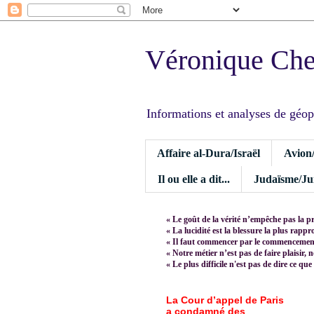
Véronique Ch
Informations et analyses de géopoli
Affaire al-Dura/Israël
Avion
Il ou elle a dit...
Judaïsme/Jui
« Le goût de la vérité n’empêche pas la p
« La lucidité est la blessure la plus rapp
« Il faut commencer par le commencement,
« Notre métier n’est pas de faire plaisir, 
« Le plus difficile n'est pas de dire ce que
La Cour d’appel de Paris
a condamné des