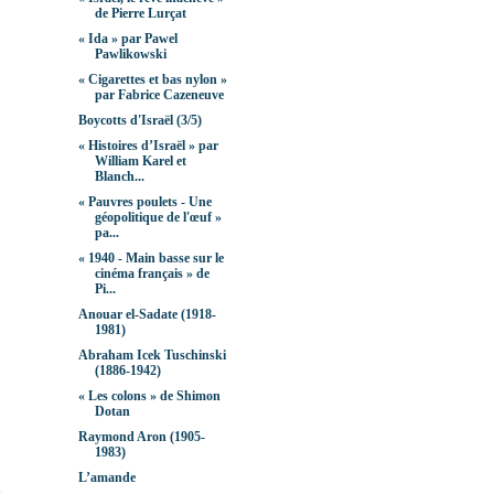
de Pierre Lurçat
« Ida » par Pawel
Pawlikowski
« Cigarettes et bas nylon »
par Fabrice Cazeneuve
Boycotts d'Israël (3/5)
« Histoires d’Israël » par
William Karel et
Blanch...
« Pauvres poulets - Une
géopolitique de l'œuf »
pa...
« 1940 - Main basse sur le
cinéma français » de
Pi...
Anouar el-Sadate (1918-
1981)
Abraham Icek Tuschinski
(1886-1942)
« Les colons » de Shimon
Dotan
Raymond Aron (1905-
1983)
L’amande