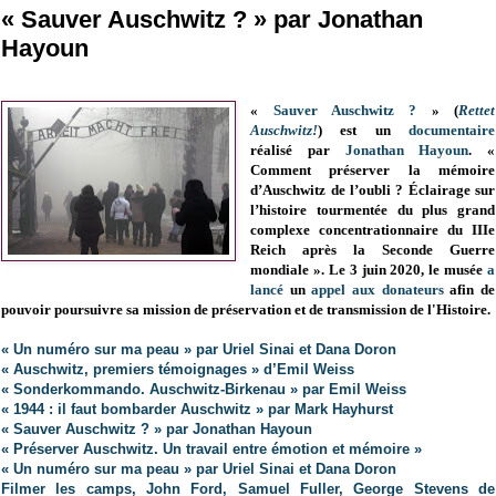
« Sauver Auschwitz ? » par Jonathan
Hayoun
«
Sauver Auschwitz ?
» (
Rettet
Auschwitz!
) est un
documentaire
réalisé par
Jonathan Hayoun
. «
Comment préserver la mémoire
d’Auschwitz de l’oubli ? Éclairage sur
l’histoire tourmentée du plus grand
complexe concentrationnaire du IIIe
Reich après la Seconde Guerre
mondiale ». Le 3 juin 2020, le musée
a
lancé
un
appel aux donateurs
afin de
pouvoir poursuivre sa mission de préservation et de transmission de l'Histoire.
« Un numéro sur ma peau » par Uriel Sinai et Dana Doron
« Auschwitz, premiers témoignages » d’Emil Weiss
« Sonderkommando. Auschwitz-Birkenau » par Emil Weiss
« 1944 : il faut bombarder Auschwitz » par Mark Hayhurst
« Sauver Auschwitz ? » par Jonathan Hayoun
« Préserver Auschwitz. Un travail entre émotion et mémoire »
« Un numéro sur ma peau » par Uriel Sinai et Dana Doron
Filmer les camps, John Ford, Samuel Fuller, George Stevens de