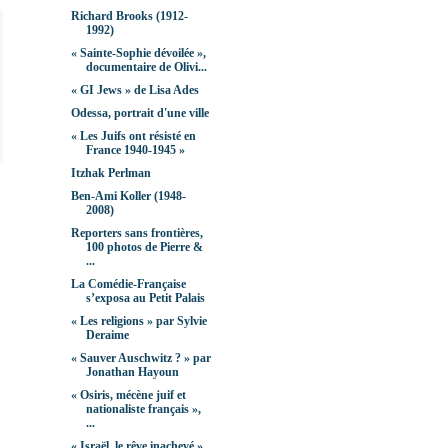
Richard Brooks (1912-
1992)
« Sainte-Sophie dévoilée »,
documentaire de Olivi...
« GI Jews » de Lisa Ades
Odessa, portrait d'une ville
« Les Juifs ont résisté en
France 1940-1945 »
Itzhak Perlman
Ben-Ami Koller (1948-
2008)
Reporters sans frontières,
100 photos de Pierre &
...
La Comédie-Française
s’exposa au Petit Palais
« Les religions » par Sylvie
Deraime
« Sauver Auschwitz ? » par
Jonathan Hayoun
« Osiris, mécène juif et
nationaliste français »,
...
« Israël, le rêve inachevé »