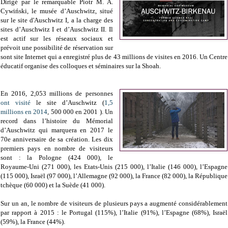
Dirigé par le remarquable Piotr M. A.
Cywiński, le musée d’Auschwitz, situé
sur le site d'Auschwitz I, a la charge des
sites d’Auschwitz I et d’Auschwitz II. Il
est actif sur les réseaux sociaux et
prévoit une possibilité de réservation sur
sont site Internet qui a enregistré plus de 43 millions de visites en 2016. Un Centre
éducatif organise des colloques et séminaires sur la Shoah.
En 2016, 2,053 millions de personnes
ont visité
le site d’Auschwitz (
1,5
millions en 2014
, 500 000 en 2001 ). Un
record dans l’histoire du Mémorial
d’Auschwitz qui marquera en 2017 le
70e anniversaire de sa création. Les dix
premiers pays en nombre de visiteurs
sont : la Pologne (424 000), le
Royaume-Uni (271 000), les Etats-Unis (215 000), l’Italie (146 000), l’Espagne
(115 000), Israël (97 000), l’Allemagne (92 000), la France (82 000), la République
tchèque (60 000) et la Suède (41 000).
Sur un an, le nombre de visiteurs de plusieurs pays a augmenté considérablement
par rapport à 2015 : le Portugal (115%), l’Italie (91%), l’Espagne (68%), Israël
(59%), la France (44%).