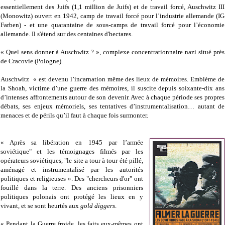
essentiellement des Juifs (1,1 million de Juifs) et de travail forcé, Auschwitz III
(Monowitz) ouvert en 1942, camp de travail forcé pour l’industrie allemande (IG
Farben) - et une quarantaine de sous-camps de travail forcé pour l’économie
allemande. Il s'étend sur des centaines d'hectares.
« Quel sens donner à Auschwitz ? », complexe concentrationnaire nazi situé près
de Cracovie (Pologne).
Auschwitz « est devenu l’incarnation même des lieux de mémoires. Emblème de
la Shoah, victime d’une guerre des mémoires, il suscite depuis soixante-dix ans
d’intenses affrontements autour de son devenir. Avec à chaque période ses propres
débats, ses enjeux mémoriels, ses tentatives d’instrumentalisation… autant de
menaces et de périls qu’il faut à chaque fois surmonter.
« Après sa libération en 1945 par l’armée
soviétique" et les témoignages filmés par les
opérateurs soviétiques, "le site a tour à tour été pillé,
aménagé et instrumentalisé par les autorités
politiques et religieuses ». Des "chercheurs d'or" ont
fouillé dans la terre. Des anciens prisonniers
politiques polonais ont protégé les lieux en y
vivant, et se sont heurtés aux
gold diggers
.
« Pendant la Guerre froide, les faits eux-mêmes ont