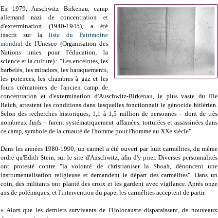
En 1979, Auschwitz Birkenau, camp
allemand nazi de concentration et
d'extermination (1940-1945), a été
inscrit sur la
liste du Patrimoine
mondial
de l'Unesco (Organisation des
Nations unies pour l'éducation, la
science et la culture) : "Les enceintes, les
barbelés, les miradors, les baraquements,
les potences, les chambres à gaz et les
fours crématoires de l'ancien camp de
concentration et d'extermination d'Auschwitz-Birkenau, le plus vaste du IIIe
Reich, attestent les conditions dans lesquelles fonctionnait le génocide hitlérien.
Selon des recherches historiques, 1,1 à 1,5 million de personnes – dont de très
nombreux Juifs – furent systématiquement affamées, torturées et assassinées dans
ce camp, symbole de la cruauté de l'homme pour l'homme au XXe siècle".
Dans les années 1980-1990, un carmel a été ouvert par huit carmélites, du même
ordre qu'Edith Stein, sur le site d'Auschwitz, afin d'y prier. Diverses personnalités
ont protesté contre "la volonté de christianiser la Shoah, dénoncent une
instrumentalisation religieuse et demandent le départ des carmélites". Dans un
coin, des militants ont planté des croix et les gardent avec vigilance. Après onze
ans de polémiques, et l'intervention du pape, les carmélites acceptent de partir.
« Alors que les derniers survivants de l'Holocauste disparaissent, de nouveaux