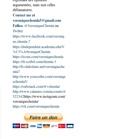
exprimant des opinions
argumentées, mais non celles
diffamatoires.
Contact me at
veroniquechemla5@gmail.com
@VeroniqueChemla
Follow
on
Twitter
https://www.facebook.com/veroniq
ue.chemla.7
https://independent.academia.edu/V
%C3%A9roniqueChemla
https://issuu.com/veroniquechemla
https://fr.scribd.com/chemla-3
http://fr.slideshare.net/veroniqueche
mla7
http://www.youscribe.com/veroniqu
echemla5/
https://substack.com/@vchemla/
http://www.calameo.com/accounts/4
522342
https://www.instagram.com/
veroniquechemla/
https://vk.com/veroniquechemla