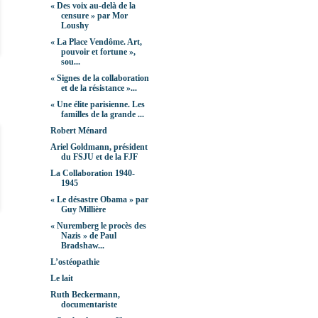
« Des voix au-delà de la
censure » par Mor
Loushy
« La Place Vendôme. Art,
pouvoir et fortune »,
sou...
« Signes de la collaboration
et de la résistance »...
« Une élite parisienne. Les
familles de la grande ...
Robert Ménard
Ariel Goldmann, président
du FSJU et de la FJF
La Collaboration 1940-
1945
« Le désastre Obama » par
Guy Millière
« Nuremberg le procès des
Nazis » de Paul
Bradshaw...
L’ostéopathie
Le lait
Ruth Beckermann,
documentariste