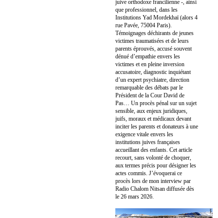
juive orthodoxe francilienne -, ainsi
que professionnel, dans les
Institutions Yad Mordekhaï (alors 4
rue Pavée, 75004 Paris).
Témoignages déchirants de jeunes
victimes traumatisées et de leurs
parents éprouvés, accusé souvent
dénué d’empathie envers les
victimes et en pleine inversion
accusatoire, diagnostic inquiétant
d’un expert psychiatre, direction
remarquable des débats par le
Président de la Cour David de
Pas… Un procès pénal sur un sujet
sensible, aux enjeux juridiques,
juifs, moraux et médicaux devant
inciter les parents et donateurs à une
exigence vitale envers les
institutions juives françaises
accueillant des enfants. Cet article
recourt, sans volonté de choquer,
aux termes précis pour désigner les
actes commis. J’évoquerai ce
procès lors de mon interview par
Radio Chalom Nitsan diffusée dès
le 26 mars 2026.