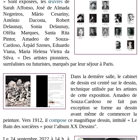
« Sont exposées, les
œuvres
de
Sarah Affonso, José de Almada
Negreiros, Mário Cesariny,
António Dacosta, Robert
Delaunay, Sonia Delaunay,
Ofélia Marques, Santa Rita
Pintor, Amadeo de Souza-
Cardoso, Árpád Szenes, Eduardo
Viana, Maria Helena Vieira da
Silva. » Des artistes pionniers,
surréalistes ou futuristes, marqués par leur séjour à Paris.
Dans la dernière salle, le cabinet
de dessin est centré sur le dessin,
technique utilisée par les artistes
de cette exposition. Amadeo de
Souza-Cardoso ne fait pas
exception se forme au dessin
avant même de commencer la
peinture. Vers 1912, il
compose
ce magnifique dessin, intitulé « Le
Bain des sorcières » pour l’album XX Dessins".
Le 24 septembre 2022 à 14 h, à