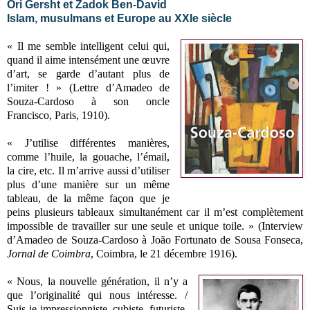
Ori Gersht et Zadok Ben-David
Islam, musulmans et Europe au XXIe siècle
« Il me semble intelligent celui qui,
quand il aime intensément une œuvre
d’art, se garde d’autant plus de
l’imiter ! » (Lettre d’Amadeo de
Souza-Cardoso à son oncle
Francisco, Paris, 1910).
« J’utilise différentes manières,
comme l’huile, la gouache, l’émail,
la cire, etc. Il m’arrive aussi d’utiliser
plus d’une manière sur un même
tableau, de la même façon que je
peins plusieurs tableaux simultanément car il m’est complètement
impossible de travailler sur une seule et unique toile. » (Interview
d’Amadeo de Souza-Cardoso à João Fortunato de Sousa Fonseca,
Jornal de Coimbra
, Coimbra, le 21 décembre 1916).
« Nous, la nouvelle génération, il n’y a
que l’originalité qui nous intéresse. /
Suis-je impressionniste, cubiste, futuriste,