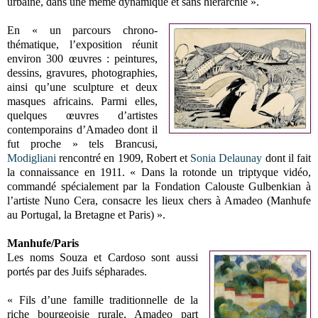
urbaine, dans une même dynamique et sans hiérarchie ».
En « un parcours chrono-
thématique, l’exposition réunit
environ 300 œuvres : peintures,
dessins, gravures, photographies,
ainsi qu’une sculpture et deux
masques africains. Parmi elles,
quelques œuvres d’artistes
contemporains d’Amadeo dont il
fut proche » tels Brancusi,
Modigliani
rencontré en 1909, Robert et
Sonia Delaunay
dont il fait
la connaissance en 1911. « Dans la rotonde un triptyque vidéo,
commandé spécialement par la Fondation Calouste Gulbenkian à
l’artiste Nuno Cera, consacre les lieux chers à Amadeo (Manhufe
au Portugal, la Bretagne et Paris) ».
Manhufe/Paris
Les noms Souza et Cardoso sont aussi
portés par des Juifs sépharades.
« Fils d’une famille traditionnelle de la
riche bourgeoisie rurale, Amadeo part