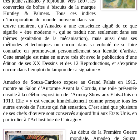
très jeune Amadeo y reproduit, vers 1897, les
couvercles de boîtes à biscuits de la marque
Huntley & Palmers. Tous ces indices
d’incorporation du monde nouveau dans son
œuvre montrent qu’Amadeo a une conscience aiguë de ce que
signifie « être moderne », qui se traduit non seulement dans ses
thèmes (exaltation de la mécanisation), mais aussi dans ses
méthodes et techniques ou encore dans sa volonté de se faire
connaître en promouvant personnellement son identité d’artiste.
Cette stratégie est mise en œuvre très tôt avec la publication d’une
édition de ses XX Dessins et des 12 Reproductions, et s’exprime
encore dans l’emploi du tampon de sa signature ».
Amadeo de Souza-Cardoso expose au Grand Palais en 1912,
montre au Salon d’Automne Avant la Corrida, une toile présentée
ensuite à la célèbre exposition de l’Armory Show aux Etats-Unis en
1913. Elle « y est vendue immédiatement comme presque tous les
autres envois de l’artiste qui fait sensation. C’est ainsi que plusieurs
de ses chefs-d’œuvre sont conservés aujourd’hui aux Etats-Unis, en
particulier à l’Art Institute de Chicago ».
Au début de la Première Guerre
mondiale, Amadeo de Souza-