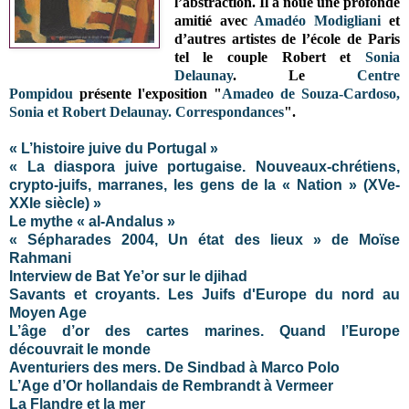
l’abstraction. Il a noué une profonde
amitié avec
Amadéo Modigliani
et
d’autres artistes de l’école de Paris
tel le couple Robert et
Sonia
Delaunay
.
Le
Centre
Pompidou
présente l'exposition "
Amadeo de Souza-Cardoso,
Sonia et Robert Delaunay. Correspondances
".
« L’histoire juive du Portugal »
« La diaspora juive portugaise. Nouveaux-chrétiens,
crypto-juifs, marranes, les gens de la « Nation » (XVe-
XXIe siècle) »
Le mythe « al-Andalus »
« Sépharades 2004, Un état des lieux » de Moïse
Rahmani
Interview de Bat Ye’or sur le djihad
Savants et croyants. Les Juifs d'Europe du nord au
Moyen Age
L’âge d’or des cartes marines. Quand l’Europe
découvrait le monde
Aventuriers des mers. De Sindbad à Marco Polo
L’Age d’Or hollandais de Rembrandt à Vermeer
La Flandre et la mer