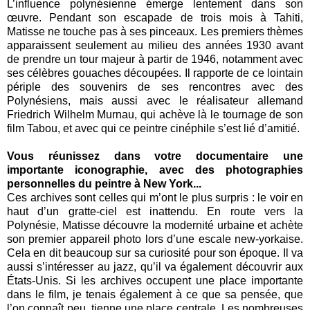
L’influence polynésienne émerge lentement dans son
œuvre. Pendant son escapade de trois mois à Tahiti,
Matisse ne touche pas à ses pinceaux. Les premiers thèmes
apparaissent seulement au milieu des années 1930 avant
de prendre un tour majeur à partir de 1946, notamment avec
ses célèbres gouaches découpées. Il rapporte de ce lointain
périple des souvenirs de ses rencontres avec des
Polynésiens, mais aussi avec le réalisateur allemand
Friedrich Wilhelm Murnau, qui achève là le tournage de son
film Tabou, et avec qui ce peintre cinéphile s’est lié d’amitié.
Vous réunissez dans votre documentaire une
importante iconographie, avec des photographies
personnelles du peintre à New York...
Ces archives sont celles qui m’ont le plus surpris : le voir en
haut d’un gratte-ciel est inattendu. En route vers la
Polynésie, Matisse découvre la modernité urbaine et achète
son premier appareil photo lors d’une escale new-yorkaise.
Cela en dit beaucoup sur sa curiosité pour son époque. Il va
aussi s’intéresser au jazz, qu’il va également découvrir aux
États-Unis. Si les archives occupent une place importante
dans le film, je tenais également à ce que sa pensée, que
l’on connaît peu, tienne une place centrale. Les nombreuses