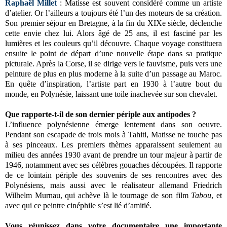
Raphaël Millet
: Matisse est souvent considéré comme un artiste
d’atelier. Or l’ailleurs a toujours été l’un des moteurs de sa création.
Son premier séjour en Bretagne, à la fin du XIXe siècle, déclenche
cette envie chez lui. Alors âgé de 25 ans, il est fasciné par les
lumières et les couleurs qu’il découvre. Chaque voyage constituera
ensuite le point de départ d’une nouvelle étape dans sa pratique
picturale. Après la Corse, il se dirige vers le fauvisme, puis vers une
peinture de plus en plus moderne à la suite d’un passage au Maroc.
En quête d’inspiration, l’artiste part en 1930 à l’autre bout du
monde, en Polynésie, laissant une toile inachevée sur son chevalet.
Que rapporte-t-il de son dernier périple aux antipodes ?
L’influence polynésienne émerge lentement dans son oeuvre.
Pendant son escapade de trois mois à Tahiti, Matisse ne touche pas
à ses pinceaux. Les premiers thèmes apparaissent seulement au
milieu des années 1930 avant de prendre un tour majeur à partir de
1946, notamment avec ses célèbres gouaches découpées. Il rapporte
de ce lointain périple des souvenirs de ses rencontres avec des
Polynésiens, mais aussi avec le réalisateur allemand Friedrich
Wilhelm Murnau, qui achève là le tournage de son film
Tabou
, et
avec qui ce peintre cinéphile s’est lié d’amitié.
Vous réunissez dans votre documentaire une importante