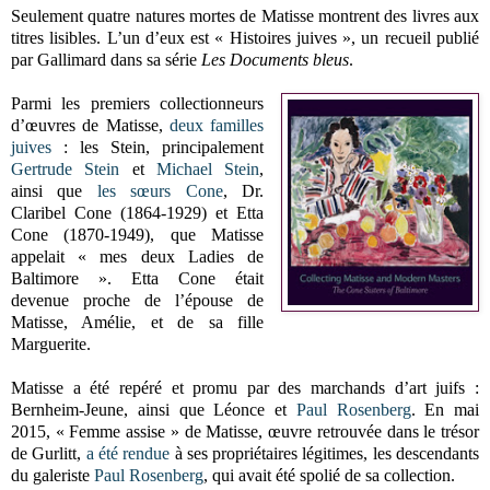
Seulement quatre natures mortes de Matisse montrent des livres aux
titres lisibles. L’un d’eux est « Histoires juives », un recueil publié
par Gallimard dans sa série
Les Documents bleus
.
Parmi les premiers collectionneurs
d’œuvres de Matisse,
deux familles
juives
: les Stein, principalement
Gertrude Stein
et
Michael Stein
,
ainsi que
les sœurs Cone
, Dr.
Claribel Cone (1864-1929) et Etta
Cone (1870-1949), que Matisse
appelait « mes deux Ladies de
Baltimore ». Etta Cone était
devenue proche de l’épouse de
Matisse, Amélie, et de sa fille
Marguerite.
Matisse a été repéré et promu par des marchands d’art juifs :
Bernheim-Jeune, ainsi que Léonce et
Paul Rosenberg
. En mai
2015, « Femme assise » de Matisse, œuvre retrouvée dans le trésor
de Gurlitt,
a été rendue
à ses propriétaires légitimes, les descendants
du galeriste
Paul Rosenberg
, qui avait été spolié de sa collection.