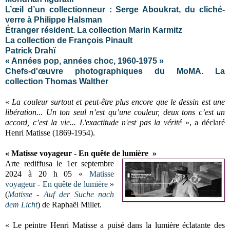
L’œil d’un collectionneur : Serge Aboukrat, du cliché-
verre à Philippe Halsman
Étranger résident. La collection Marin Karmitz
La collection de François Pinault
Patrick Drahï
« Années pop, années choc, 1960-1975 »
Chefs-d'œuvre
photographiques du MoMA. La
collection Thomas Walther
«
La couleur surtout et peut-être plus encore que le dessin est une
libération... Un ton seul n’est qu’une couleur, deux tons c’est un
accord, c’est la vie... L'exactitude n'est pas la vérité
», a déclaré
Henri Matisse (1869-1954).
« Matisse voyageur - En quête de lumière »
Arte rediffusa le
1er septembre
2024 à 20 h 05
«
Matisse
voyageur - En quête de lumière
»
(
Matisse - Auf der Suche nach
dem Licht
) de Raphaël Millet.
« Le peintre Henri Matisse a puisé dans la lumière éclatante des