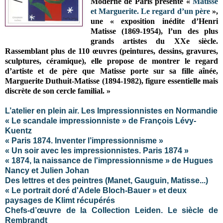
Moderne de Paris présente «
Matisse
et Marguerite. Le regard d’un père
»,
une « exposition inédite d’Henri
Matisse (1869-1954), l’un des plus
grands artistes du XXe siècle.
Rassemblant plus de 110 œuvres (peintures, dessins, gravures,
sculptures, céramique), elle propose de montrer le regard
d’artiste et de père que Matisse porte sur sa fille aînée,
Marguerite Duthuit-Matisse (1894-1982), figure essentielle mais
discrète de son cercle familial. »
L’atelier en plein air. Les Impressionnistes en Normandie
« Le scandale impressionniste » de François Lévy-
Kuentz
« Paris 1874. Inventer l’impressionnisme »
« Un soir avec les impressionnistes. Paris 1874 »
« 1874, la naissance de l'impressionnisme » de Hugues
Nancy et Julien Johan
Des lettres et des peintres (Manet, Gauguin, Matisse...)
« Le portrait doré d'Adele Bloch-Bauer » et deux
paysages de Klimt récupérés
Chefs-d’œuvre de la Collection Leiden. Le siècle de
Rembrandt