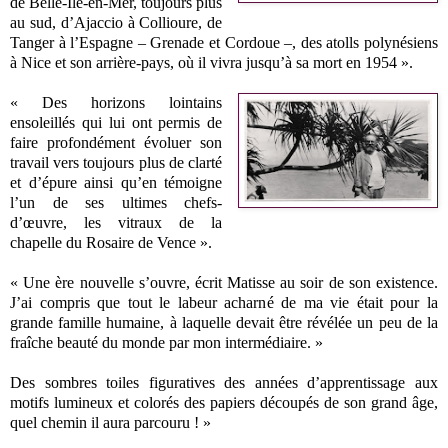
de Belle-Île-en-Mer, toujours plus
au sud, d’Ajaccio à Collioure, de
Tanger à l’Espagne – Grenade et Cordoue –, des atolls polynésiens
à Nice et son arrière-pays, où il vivra jusqu’à sa mort en 1954 ».
« Des horizons lointains
ensoleillés qui lui ont permis de
faire profondément évoluer son
travail vers toujours plus de clarté
et d’épure ainsi qu’en témoigne
l’un de ses ultimes chefs-
d’œuvre, les vitraux de la
chapelle du Rosaire de Vence ».
« Une ère nouvelle s’ouvre, écrit Matisse au soir de son existence.
J’ai compris que tout le labeur acharné de ma vie était pour la
grande famille humaine, à laquelle devait être révélée un peu de la
fraîche beauté du monde par mon intermédiaire. »
Des sombres toiles figuratives des années d’apprentissage aux
motifs lumineux et colorés des papiers découpés de son grand âge,
quel chemin il aura parcouru ! »