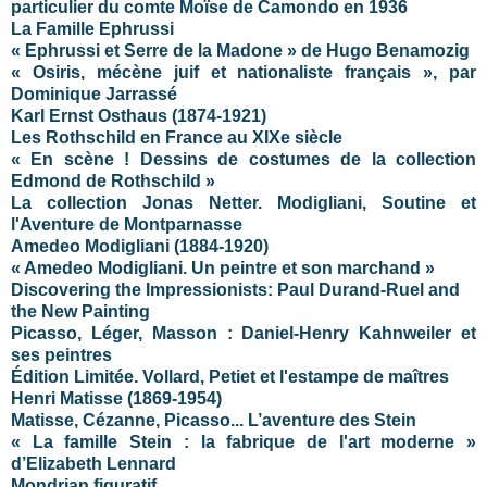
particulier du comte Moïse de Camondo en 1936
La Famille Ephrussi
« Ephrussi et Serre de la Madone » de Hugo Benamozig
« Osiris, mécène juif et nationaliste français », par
Dominique Jarrassé
Karl Ernst Osthaus (1874-1921)
Les Rothschild en France au XIXe siècle
« En scène ! Dessins de costumes de la collection
Edmond de Rothschild »
La collection Jonas Netter. Modigliani, Soutine et
l'Aventure de Montparnasse
Amedeo Modigliani (1884-1920)
« Amedeo Modigliani. Un peintre et son marchand »
Discovering the Impressionists: Paul Durand-Ruel and
the New Painting
Picasso, Léger, Masson : Daniel-Henry Kahnweiler et
ses peintres
Édition Limitée. Vollard, Petiet et l'estampe de maîtres
Henri Matisse (1869-1954)
Matisse, Cézanne, Picasso... L’aventure des Stein
« La famille Stein : la fabrique de l'art moderne »
d’Elizabeth Lennard
Mondrian figuratif