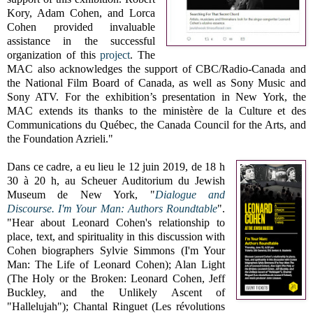
Kory, Adam Cohen, and Lorca
Cohen provided invaluable
assistance in the successful
organization of this
project
. The
MAC also acknowledges the support of CBC/Radio-Canada and
the National Film Board of Canada, as well as Sony Music and
Sony ATV. For the exhibition’s presentation in New York, the
MAC extends its thanks to the ministère de la Culture et des
Communications du Québec, the Canada Council for the Arts, and
the Foundation Azrieli."
Dans ce cadre, a eu lieu le 12 juin 2019, de 18 h
30 à 20 h, au Scheuer Auditorium du Jewish
Museum de New York, "
Dialogue and
Discourse. I'm Your Man: Authors Roundtable
".
"Hear about Leonard Cohen's relationship to
place, text, and spirituality in this discussion with
Cohen biographers Sylvie Simmons (I'm Your
Man: The Life of Leonard Cohen); Alan Light
(The Holy or the Broken: Leonard Cohen, Jeff
Buckley, and the Unlikely Ascent of
"Hallelujah"); Chantal Ringuet (Les révolutions