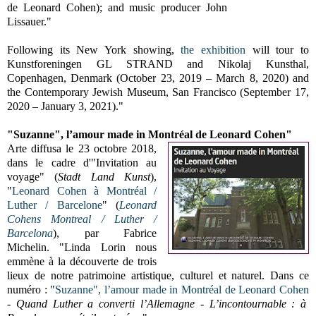
de Leonard Cohen); and music producer John
Lissauer."
Following its New York showing,
the exhibition
will tour to
Kunstforeningen GL STRAND and Nikolaj Kunsthal,
Copenhagen, Denmark (October 23, 2019 – March 8, 2020) and
the Contemporary Jewish Museum, San Francisco (September 17,
2020 – January 3, 2021)."
"Suzanne", l’amour made in Montréal de Leonard Cohen"
Arte diffusa le 23 octobre 2018,
dans le cadre d'"Invitation au
voyage" (
Stadt Land Kunst
),
"
Leonard Cohen à Montréal /
Luther / Barcelone
" (
Leonard
Cohens Montreal / Luther /
Barcelona
), par Fabrice
Michelin. "Linda Lorin nous
emmène à la découverte de trois
lieux de notre patrimoine artistique, culturel et naturel.
Dans ce
numéro : "
Suzanne", l’amour made in Montréal de Leonard Cohen
-
Quand Luther a converti l’Allemagne - L’incontournable : à