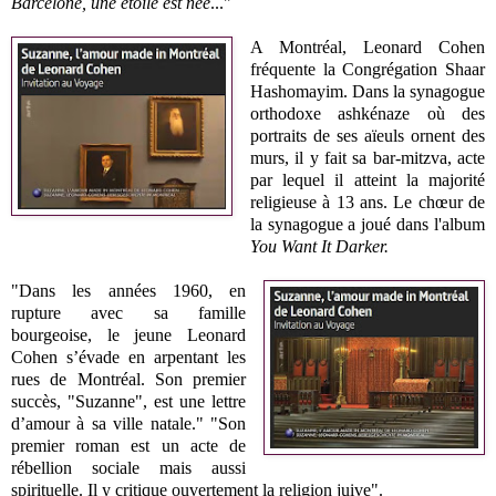
Barcelone, une étoile est née
..."
A Montréal, Leonard Cohen
fréquente la
Congrégation Shaar
Hashomayim. Dans la synagogue
orthodoxe ashkénaze où des
portraits de ses aïeuls ornent des
murs, il y fait sa bar-mitzva, acte
par lequel il atteint la majorité
religieuse à 13 ans. Le chœur de
la synagogue a joué dans l'album
You Want It Darker.
"Dans les années 1960, en
rupture avec sa famille
bourgeoise, le jeune Leonard
Cohen s’évade en arpentant les
rues de Montréal. Son premier
succès, "Suzanne", est une lettre
d’amour à sa ville natale." "Son
premier roman est un acte de
rébellion sociale mais aussi
spirituelle. Il y critique ouvertement la religion juive".