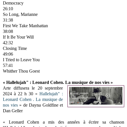
Democracy
26:10
So Long, Marianne
31:38
First We Take Manhattan
38:08
If It Be Your Will
42:32
Closing Time
49:06
I Tried to Leave You
57:41
Whither Thou Goest
« Hallelujah" : Leonard Cohen. La musique de nos vies »
Arte diffusera le 20 septembre
2024 à 22 h 30 «
Hallelujah" :
Leonard Cohen . La musique de
nos vies
» de Dayna Goldfine et
Dan Geller
« Leonard Cohen a mis des années à écrire sa chanson