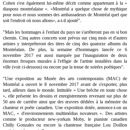
Cohen s'est également lui-même décrit comme appartenant à la «
diaspora montréalaise ». «Montréal a quelque chose de mythique
pour nous et nous sommes des ambassadeurs de Montréal quel que
soit l'endroit où nous allons», a-t-il ajouté".
"Mais les hommages à l'enfant du pays ne s'arrêteront pas en si bon
chemin. Cinq autres concerts sont prévus sur cinq mois et d'autres
artistes y interpréteront des titres de cinq des quatorze albums du
Montréalais. De plus, la semaine d'hommages lancée ce 6
novembre 2017 est aussi marquée par l'inauguration de deux
énormes fresques murales à l'effigie de l'artiste installées dans la
ville (voir ci-dessous) ou encore par la tenue de soirées poétiques".
"Une exposition au Musée des arts contemporains (MAC) de
Montréal a ouvert le 8 novembre 2017 avant de s'exporter, plus
tard, ailleurs dans le monde. Intitulée « Une brèche en toute chose
», elle présente les dessins et enregistrements revenant sur plus de
50 ans de carrière ainsi que des œuvres dédiées à la mémoire du
chanteur et poète canadien. Une exposition dotée, annonce-t-on au
MAC, « d'environnements multimédias novateurs ». Des artistes
comme le producteur new-yorkais Moby, le pianiste canadien
Chilly Gonzales ou encore la chanteuse française Lou Doillon