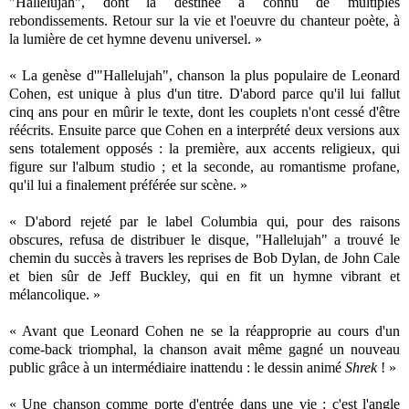
"Hallelujah", dont la destinée a connu de multiples
rebondissements. Retour sur la vie et l'oeuvre du chanteur poète, à
la lumière de cet hymne devenu universel. »
« La genèse d'"Hallelujah", chanson la plus populaire de Leonard
Cohen, est unique à plus d'un titre. D'abord parce qu'il lui fallut
cinq ans pour en mûrir le texte, dont les couplets n'ont cessé d'être
réécrits. Ensuite parce que Cohen en a interprété deux versions aux
sens totalement opposés : la première, aux accents religieux, qui
figure sur l'album studio ; et la seconde, au romantisme profane,
qu'il lui a finalement préférée sur scène. »
« D'abord rejeté par le label Columbia qui, pour des raisons
obscures, refusa de distribuer le disque, "Hallelujah" a trouvé le
chemin du succès à travers les reprises de Bob Dylan, de John Cale
et bien sûr de Jeff Buckley, qui en fit un hymne vibrant et
mélancolique. »
« Avant que Leonard Cohen ne se la réapproprie au cours d'un
come-back triomphal, la chanson avait même gagné un nouveau
public grâce à un intermédiaire inattendu : le dessin animé
Shrek
! »
« Une chanson comme porte d'entrée dans une vie : c'est l'angle