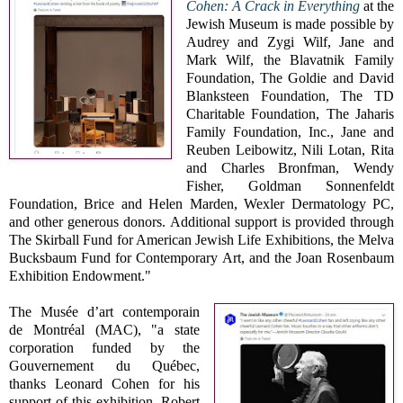
Cohen: A Crack in Everything
at the
Jewish Museum is made possible by
Audrey and Zygi Wilf, Jane and
Mark Wilf, the Blavatnik Family
Foundation, The Goldie and David
Blanksteen Foundation, The TD
Charitable Foundation, The Jaharis
Family Foundation, Inc., Jane and
Reuben Leibowitz, Nili Lotan, Rita
and Charles Bronfman, Wendy
Fisher, Goldman Sonnenfeldt
Foundation, Brice and Helen Marden, Wexler Dermatology PC,
and other generous donors. Additional support is provided through
The Skirball Fund for American Jewish Life Exhibitions, the Melva
Bucksbaum Fund for Contemporary Art, and the Joan Rosenbaum
Exhibition Endowment."
The Musée d’art contemporain
de Montréal (MAC), "a state
corporation funded by the
Gouvernement du Québec,
thanks Leonard Cohen for his
support of this exhibition. Robert