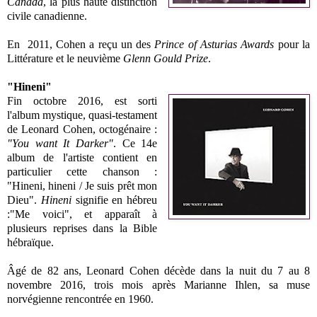
Canada
, la plus haute distinction
civile canadienne.
En 2011, Cohen a reçu un des
Prince of Asturias Awards
pour la
Littérature et le neuvième
Glenn Gould Prize
.
"Hineni"
Fin octobre 2016, est sorti
l'album mystique, quasi-testament
de Leonard Cohen, octogénaire :
"You want It Darker"
. Ce 14e
album de l'artiste contient en
particulier cette chanson :
"Hineni, hineni / Je suis prêt mon
Dieu".
Hineni
signifie en hébreu
:"Me voici", et apparaît à
plusieurs reprises dans la Bible
hébraïque.
Âgé de 82 ans, Leonard Cohen décède dans la nuit du 7 au 8
novembre 2016, trois mois après Marianne Ihlen, sa muse
norvégienne rencontrée en 1960.