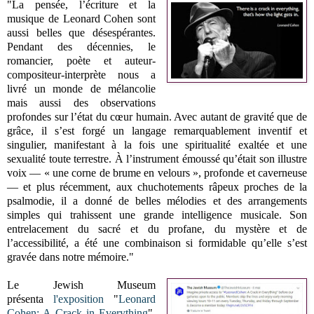
"La pensée, l’écriture et la
musique de Leonard Cohen sont
aussi belles que désespérantes.
Pendant des décennies, le
romancier, poète et auteur-
compositeur-interprète nous a
livré un monde de mélancolie
mais aussi des observations
profondes sur l’état du cœur humain. Avec autant de gravité que de
grâce, il s’est forgé un langage remarquablement inventif et
singulier, manifestant à la fois une spiritualité exaltée et une
sexualité toute terrestre. À l’instrument émoussé qu’était son illustre
voix — « une corne de brume en velours », profonde et caverneuse
— et plus récemment, aux chuchotements râpeux proches de la
psalmodie, il a donné de belles mélodies et des arrangements
simples qui trahissent une grande intelligence musicale. Son
entrelacement du sacré et du profane, du mystère et de
l’accessibilité, a été une combinaison si formidable qu’elle s’est
gravée dans notre mémoire."
Le Jewish Museum
présenta
l'exposition
"
Leonard
Cohen: A Crack in Everything
".