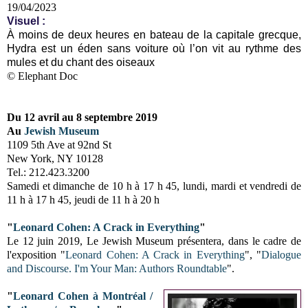
19/04/2023
Visuel :
À moins de deux heures en bateau de la capitale grecque,
Hydra est un éden sans voiture où l’on vit au rythme des
mules et du chant des oiseaux
© Elephant Doc
Du 12 avril au 8 septembre 2019
Au
Jewish Museum
1109 5th Ave at 92nd St
New York, NY 10128
Tel.: 212.423.3200
Samedi et dimanche de 10 h à 17 h 45, lundi, mardi et vendredi de
11 h à 17 h 45, jeudi de 11 h à 20 h
"
Leonard Cohen: A Crack in Everything
"
Le 12 juin 2019, Le Jewish Museum présentera, dans le cadre de
l'exposition "
Leonard Cohen: A Crack in Everything
", "
Dialogue
and Discourse. I'm Your Man: Authors Roundtable
".
"
Leonard Cohen à Montréal /