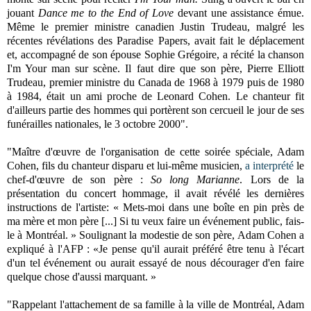
jouant
Dance me to the End of Love
devant une assistance émue.
Même le premier ministre canadien Justin Trudeau, malgré les
récentes révélations des Paradise Papers, avait fait le déplacement
et, accompagné de son épouse Sophie Grégoire, a récité la chanson
I'm Your man sur scène. Il faut dire que son père, Pierre Elliott
Trudeau, premier ministre du Canada de 1968 à 1979 puis de 1980
à 1984, était un ami proche de Leonard Cohen. Le chanteur fit
d'ailleurs partie des hommes qui portèrent son cercueil le jour de ses
funérailles nationales, le 3 octobre 2000".
"Maître d'œuvre de l'organisation de cette soirée spéciale, Adam
Cohen, fils du chanteur disparu et lui-même musicien,
a interprété
le
chef-d'œuvre de son père :
So long Marianne
. Lors de la
présentation du concert hommage, il avait révélé les dernières
instructions de l'artiste: « Mets-moi dans une boîte en pin près de
ma mère et mon père [...] Si tu veux faire un événement public, fais-
le à Montréal. » Soulignant la modestie de son père, Adam Cohen a
expliqué à l'AFP : «Je pense qu'il aurait préféré être tenu à l'écart
d'un tel événement ou aurait essayé de nous décourager d'en faire
quelque chose d'aussi marquant. »
"Rappelant l'attachement de sa famille à la ville de Montréal, Adam