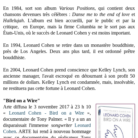
En 1984, sort son album
Various Positions
, qui contient deux
chansons devenues très célèbres :
Danse me to the end of love
et
Hallelujah
. L'album est bien accueilli, par le public et par la
critique, en Europe, mais la firme Columbia ne le sort pas aux
États-Unis, où le succès de Leonard Cohen y est moins important.
En 1994, Leonard Cohen se retire dans un monastère bouddhiste,
près de Los Angeles. Deux ans plus tard, il est ordonné prêtre
bouddhiste.
En 2004, Leonard Cohen prend conscience que Kelley Lynch, son
ancienne manager, l'avait escroqué en détournant à son profit 50
millions de dollars. Kelley Lynch est condamnée, mais, insolvable,
ne restituera pas cette fortune à Leonard Cohen.
"Bird on a Wire"
Arte diffusa le 3 novembre 2017 à 23 h 10
«
Leonard Cohen - Bird on a Wire
»,
documentaire de Tony Palmer.
« Il y a un an
disparaissait l'immense
songwriter
Leonard
Cohen
. ARTE lui rend à nouveau hommage
avec ce documentaire du réalisateur Tony