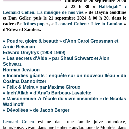
diffusera
le 20 septembre 2024
à 22 h 30 «
Hallelujah" :
Leonard Cohen. La musique de nos vies
» de Dayna Goldfine
et Dan Geller, puis
le 21 septembre 2024 à 00 h 20, dans le
cadre d’«
Icônes pop
», «
Leonard Cohen : Live in London
»
d’Edward Sanders.
« Poudre, gloire & beauté » d’Ann Carol Grossman et
Arnie Reisman
Edward Dmytryk (1908-1999)
« Les secrets d'Aida » par Shaul Schwarz et Alon
Schwarz
Norman Jewison
« Incendies géants : enquête sur un nouveau fléau » de
Cosima Dannoritzer
« Félix & Meira » par Maxime Giroux
« Inch’Allah » d’Anaïs Barbeau-Lavalette
« Maisonneuve. A l'école du vivre ensemble » de Nicolas
Wadimoff
« Dévoilées » de Jacob Berger
Leonard Cohen
est né dans une famille juive orthodoxe,
bourgeoise, vivant dans une banlieue anglophone de Montréal dans