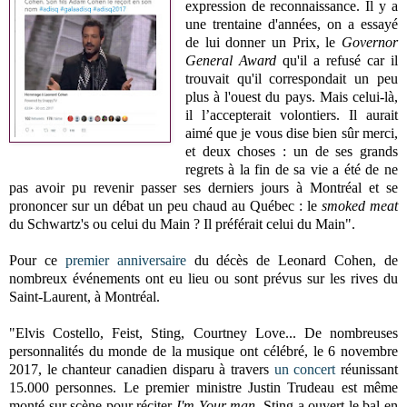
expression de reconnaissance. Il y a
une trentaine d'années, on a essayé
de lui donner un Prix, le
Governor
General Award
qu'il a refusé car il
trouvait qu'il correspondait un peu
plus à l'ouest du pays. Mais celui-là,
il l’accepterait volontiers. Il aurait
aimé que je vous dise bien sûr merci,
et deux choses : un de ses grands
regrets à la fin de sa vie a été de ne
pas avoir pu revenir passer ses derniers jours à Montréal et se
prononcer sur un débat un peu chaud au Québec : le
smoked meat
du Schwartz's ou celui du Main ? Il préférait celui du Main".
Pour ce
premier anniversaire
du décès de Leonard Cohen, de
nombreux événements ont eu lieu ou sont prévus sur les rives du
Saint-Laurent, à Montréal.
"Elvis Costello, Feist, Sting, Courtney Love... De nombreuses
personnalités du monde de la musique ont célébré, le 6 novembre
2017, le chanteur canadien disparu à travers
un concert
réunissant
15.000 personnes. Le premier ministre Justin Trudeau est même
monté sur scène pour réciter
I'm Your man.
Sting a ouvert le bal en