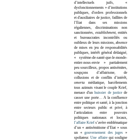
d’intellectuels juifs, «
dysfonctionnements » d’institutions
publiques, d'ordres professionnels
et d'auxiliaires de justice, faillites de
l’Etat dans ses missions
régaliennes, discriminations non
sanctionnées,
establishment
, entités
et bureaucraties incontrôlés ou
oublieux de leurs missions, absence
de mises en jeu de responsabilités
publiques, intérêt général dédaigné,
« système-de-santé-que-le-monde-
entier-nous-envie » partialement
peu sourcilleux, propos antisémites,
soupçons d’affairisme, de
collusions et de conflits d’intérêt,
omerta
médiatique, harcèlements
tous azimuts visant le couple Krief,
menace d'un
huissier de justice
de
casser une porte…
A la confluence
entre politique et santé, à la jonction
entre secteurs public et privé, à
l’articulation entre pouvoirs
politiques nationaux et locaux,
l’affaire Krief
s’avère emblématique
d’un « antisémitisme d’Etat » sous
un «
gouvernement des juges
»
spoliateur.
Une affaire
qui souligne