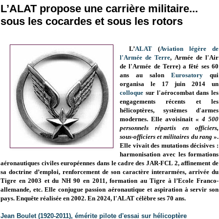
L’ALAT propose une carrière militaire...
sous les cocardes et sous les rotors
L’
ALAT
(
Aviation légère de
l'Armée de Terre
, Armée de l'Air
de l'Armée de Terre) a fêté ses 60
ans au salon
Eurosatory
qui
organisa
le 17 juin 2014
un
colloque
sur l'aérocombat dans les
engagements récents et les
hélicoptères, systèmes d'armes
modernes. Elle avoisinait «
4 500
personnels répartis en officiers,
sous-officiers et militaires du rang
».
Elle vivait des mutations décisives :
harmonisation avec les formations
aéronautiques civiles européennes dans le cadre des JAR-FCL 2, affinement de
sa doctrine d’emploi, renforcement de son caractère interarmées, arrivée du
Tigre en 2003 et du NH 90 en 2011, formation au Tigre à l’Ecole Franco-
allemande, etc. Elle conjugue passion aéronautique et aspiration à servir son
pays. Enquête réalisée en 2002. En 2024, l'ALAT célèbre ses 70 ans.
Jean Boulet (1920-2011), émérite pilote d'essai sur hélicoptère