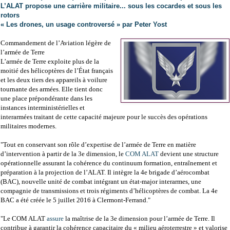
L’ALAT propose une carrière militaire... sous les cocardes et sous les
rotors
« Les drones, un usage controversé » par Peter Yost
Commandement de l’Aviation légère de
l’armée de Terre
L’armée de Terre exploite plus de la
moitié des hélicoptères de l’État français
et les deux tiers des appareils à voilure
tournante des armées. Elle tient donc
une place prépondérante dans les
instances interministérielles et
interarmées traitant de cette capacité majeure pour le succès des opérations
militaires modernes.
"Tout en conservant son rôle d’expertise de l’armée de Terre en matière
d’intervention à partir de la 3e dimension, le
COM ALAT
devient une structure
opérationnelle assurant la cohérence du continuum formation, entraînement et
préparation à la projection de l’ALAT. Il intègre la 4e brigade d’aérocombat
(BAC), nouvelle unité de combat intégrant un état-major interarmes, une
compagnie de transmissions et trois régiments d’hélicoptères de combat. La 4e
BAC a été créée le 5 juillet 2016 à Clermont-Ferrand."
"Le COM ALAT
assure
la maîtrise de la 3e dimension pour l’armée de Terre. Il
contribue à garantir la cohérence capacitaire du « milieu aéroterrestre » et valorise