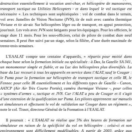
destruction essentiellement à vocation anti-char, et hélicoptère de manoeuvres,
transport tactique ou Utilities Helicopters
- et dans lequel le vol tactique est
nécessaire
». Les techniques sont sophistiquées : vol de combat dans le terrain,
vol avec Jumelles de Vision Nocturne (JVN), tir de nuit avec caméra thermique
Viviane et tir air-air. Sur hélicoptères léger ou de transport, en appui protection,
jour/nuit. Les vols avec JVN sont fatigants pour les équipages. Pour les officiers, le
stage dure 11 mois. Pour les sous-officiers, celui de pilote de combat dure neuf
semaines. Il peut être suivi par un stage, selon la filière, d’une durée maximale de
trente-trois semaines.
L’EAALAT compte une centaine d’appareils, «
répartis pour moitié dans
chaque base selon la formation initiale ou spécialisée : à Dax, la Gazelle SA 341,
un monomoteur simple et fiable, et au Luc des hélicoptères plus diversifiés
.
La
base du Luc recourt à tous les appareils en service dans l’ALAT, sauf le Cougar :
le Puma pour la formation sur hélicoptère de transport tactique et celle IR, le
Fennec pour celle IR essentiellement et les différents types de Gazelle - Canon,
AATCP (
Air Air Très Courte Portée)
, caméra thermique Viviane -, pour celles
« systèmes d’armes », tactique et JVN. Car l’ALAT a peu de Cougar et il s’agit
d’une extension de la qualification sur Puma. Les pilotes apprennent sur manuels
et simulateurs et effectuent le vol de validation sur Cougar dans un régiment »
,
note le col. Tissot, directeur Général de la Formation à l’EAALAT.
Il poursuit : «
L’EAALAT ne réalise que 5% des heures de formation sur
simulateur en raison de la spécificité du vol en hélicoptère : celui-ci et son
environnement sont difficilement modélisables. A partir de 2003, grâce aux