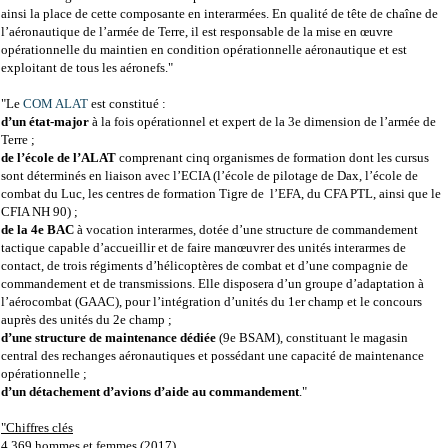
ainsi la place de cette composante en interarmées. En qualité de tête de chaîne de
l’aéronautique de l’armée de Terre, il est responsable de la mise en œuvre
opérationnelle du maintien en condition opérationnelle aéronautique et est
exploitant de tous les aéronefs."
"Le
COM ALAT
est constitué :
d’un état-major
à la fois opérationnel et expert de la 3e dimension de l’armée de
Terre ;
de l’école de l’ALAT
comprenant cinq organismes de formation dont les cursus
sont déterminés en liaison avec l’ECIA (l’école de pilotage de Dax, l’école de
combat du Luc, les centres de formation Tigre de l’EFA, du CFA PTL, ainsi que le
CFIA NH 90) ;
de la 4e BAC
à vocation interarmes, dotée d’une structure de commandement
tactique capable d’accueillir et de faire manœuvrer des unités interarmes de
contact, de trois régiments d’hélicoptères de combat et d’une compagnie de
commandement et de transmissions. Elle disposera d’un groupe d’adaptation à
l’aérocombat (GAAC), pour l’intégration d’unités du 1er champ et le concours
auprès des unités du 2e champ ;
d’une structure de maintenance dédiée
(9e BSAM), constituant le magasin
central des rechanges aéronautiques et possédant une capacité de maintenance
opérationnelle ;
d’un détachement d’avions d’aide au commandement
."
"Chiffres clés
4 369 hommes et femmes (2017)