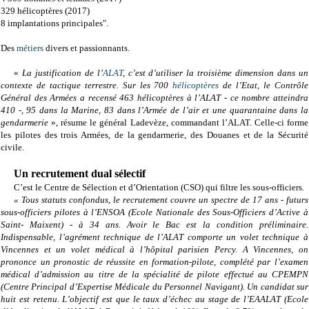
329 hélicoptères (2017)
8 implantations principales".
Des
métiers
divers et passionnants.
«
La justification de l’
ALAT
, c’est d’utiliser la troisième dimension dans un
contexte de tactique terrestre. Sur les 700
hélicoptères
de l’Etat, le Contrôle
Général des Armées a recensé 463 hélicoptères à l’ALAT - ce nombre atteindra
410 -, 95 dans la Marine, 83 dans l’Armée de l’air et une quarantaine dans la
gendarmerie
», résume le général Ladevèze, commandant l’ALAT. Celle-ci forme
les pilotes des trois Armées, de la gendarmerie, des Douanes et de la Sécurité
civile.
Un recrutement dual sélectif
C’est le Centre de Sélection et d’Orientation (CSO) qui filtre les sous-officiers
.
« Tous statuts confondus, le recrutement couvre un spectre de 17 ans - futurs
sous-officiers pilotes à l’ENSOA (Ecole Nationale des Sous-Officiers d’Active à
Saint-
Maixent) - à 34 ans. Avoir le Bac est la condition préliminaire.
Indispensable, l’agrément technique de l’ALAT comporte un volet technique à
Vincennes et un volet médical à l’hôpital parisien Percy. A Vincennes, on
prononce un pronostic de réussite en formation-pilote, complété par l’examen
médical d’admission au titre de la spécialité de pilote effectué au CPEMPN
(Centre Principal d’Expertise Médicale du Personnel Navigant). Un candidat sur
huit est retenu.
L’objectif est que le taux d’échec au stage de l’EAALAT (Ecole