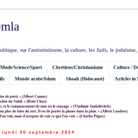
emla
tique, sur l'antisémitisme, la culture, les Juifs, le judaïsme, I
/Mode/Science/Sport
Chrétiens/Christianisme
Culture / D
fs
Monde arabe/Islam
Shoah (Holocaust)
Articles in
rise de parti. » (Albert Camus)
rochée du Soleil. » (René Char).
 et le commencement de tout est le courage. » (Vladimir Jankélévitch)
non plus de faire du tort. Il est de porter la plume dans la plaie. » (Albert Londres)
 l'on voit, mais d'accepter de voir ce que l'on voit. » (Charles Péguy)
lundi 30 septembre 2024