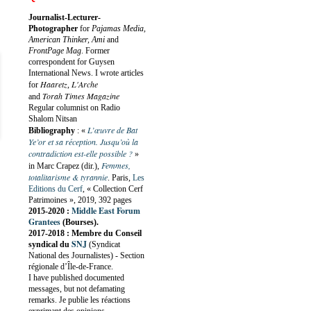
Journalist-Lecturer-
Photographer
for
Pajamas Media,
American Thinker, Ami
and
FrontPage Mag
. Former
correspondent for Guysen
International News. I wrote articles
Haaretz
L'Arche
for
,
Torah Times Magazine
and
Regular columnist on Radio
Shalom Nitsan
L’œuvre de Bat
Bibliography
:
«
Ye’or et sa réception. Jusqu’où la
contradiction est-elle possible ?
»
Femmes,
in Marc Crapez (dir.),
totalitarisme & tyrannie
. Paris,
Les
Editions du Cerf
, « Collection Cerf
Patrimoines », 2019, 392 pages
Middle East Forum
2015-2020 :
Grantees
(Bourses).
2017-2018 : Membre du Conseil
SNJ
syndical du
(Syndicat
National des Journalistes) - Section
régionale d’Île-de-France.
I have published documented
messages, but not defamating
remarks. Je publie les réactions