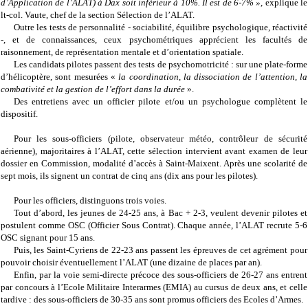
d’Application de l’ALAT) à Dax soit inférieur à 10%. Il est de 6-7% »
, explique le
lt-col. Vaute, chef de la section Sélection de l’ALAT.
Outre les tests de personnalité - sociabilité, équilibre psychologique, réactivité
-, et de connaissances, ceux psychométriques apprécient les facultés de
raisonnement, de représentation mentale et d’orientation spatiale.
Les candidats pilotes passent des tests de psychomotricité : sur une plate-forme
d’hélicoptère, sont mesurées «
la coordination, la dissociation de l’attention, la
combativité et la gestion de l’effort dans la durée
».
Des entretiens avec un officier pilote et/ou un psychologue complètent le
dispositif.
Pour les sous-officiers (pilote, observateur météo, contrôleur de sécurité
aérienne), majoritaires à l’ALAT, cette sélection intervient avant examen de leur
dossier en Commission, modalité d’accès à Saint-Maixent. Après une scolarité de
sept mois, ils signent un contrat de cinq ans (dix ans pour les pilotes).
Pour les officiers, distinguons trois voies.
Tout d’abord, les jeunes de 24-25 ans, à Bac + 2-3, veulent devenir pilotes et
postulent comme OSC (Officier Sous Contrat). Chaque année, l’ALAT recrute 5-6
OSC signant pour 15 ans.
Puis, les Saint-Cyriens de 22-23 ans passent les épreuves de cet agrément pour
pouvoir choisir éventuellement l’ALAT (une dizaine de places par an).
Enfin, par la voie semi-directe précoce des sous-officiers de 26-27 ans entrent
par concours à l’Ecole Militaire Interarmes (EMIA) au cursus de deux ans, et celle
tardive : des sous-officiers de 30-35 ans sont promus officiers des Ecoles d’Armes.