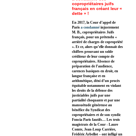
copropriétaires juifs
français en créant leur «
dette » !
En 2017, la Cour d’appel de
Paris
a condamné
injustement
M. B., copropriétaires Juifs
français, pour un prétendu «
arriéré de charges de copropriété
». Et ce, alors qu’elle donnait des
chiffres prouvant un solde
créditeur de leur compte de
copropriétaires. Absence de
préparation de l’audience,
carences basiques en droit, en
langue française et en
arithmétique, déni d’un procès
équitable notamment en violant
les droits de la défense des
justiciables juifs par une
partialité choquante et par une
mansuétude généreuse au
bénéfice du Syndicat des
copropriétaires et de son syndic
Foncia Paris fautifs… Les trois
magistrats de la Cour - Laure
Comte, Jean-Loup Carrière,
Frédéric Arbellot – ont infligé un