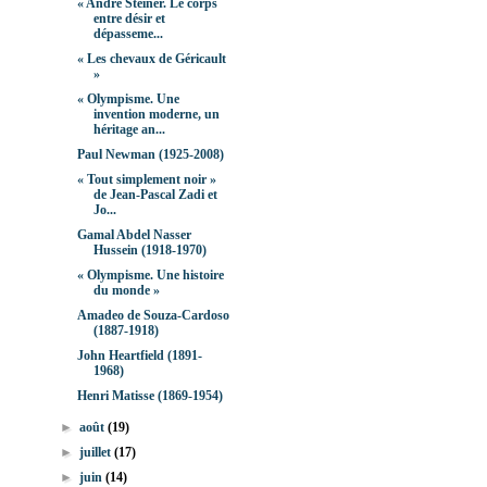
« André Steiner. Le corps
entre désir et
dépasseme...
« Les chevaux de Géricault
»
« Olympisme. Une
invention moderne, un
héritage an...
Paul Newman (1925-2008)
« Tout simplement noir »
de Jean-Pascal Zadi et
Jo...
Gamal Abdel Nasser
Hussein (1918-1970)
« Olympisme. Une histoire
du monde »
Amadeo de Souza-Cardoso
(1887-1918)
John Heartfield (1891-
1968)
Henri Matisse (1869-1954)
►
août
(19)
►
juillet
(17)
►
juin
(14)