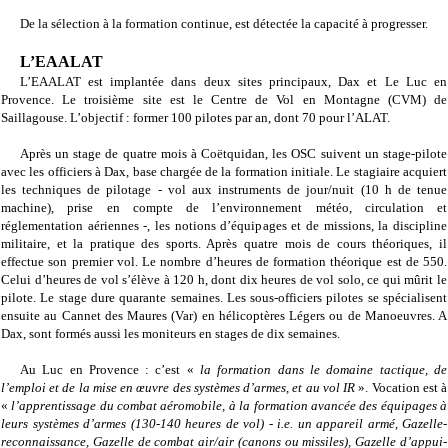
De la sélection à la formation continue, est détectée la capacité à progresser.
L’EAALAT
L’EAALAT est implantée dans deux sites principaux, Dax et Le Luc en
Provence. Le troisième site est le Centre de Vol en Montagne (CVM) de
Saillagouse. L’objectif : former 100 pilotes par an, dont 70 pour l’ALAT.
Après un stage de quatre mois à Coëtquidan, les OSC suivent un stage-pilote
avec les officiers à Dax, base chargée de la formation initiale. Le stagiaire acquiert
les techniques de pilotage - vol aux instruments de jour/nuit (10 h de tenue
machine), prise en compte de l’environnement météo, circulation et
réglementation aériennes -, les notions d’équipages et de missions, la discipline
militaire, et la pratique des sports. Après quatre mois de cours théoriques, il
effectue son premier vol. Le nombre d’heures de formation théorique est de 550.
Celui d’heures de vol s’élève à 120 h, dont dix heures de vol solo, ce qui mûrit le
pilote. Le stage dure quarante semaines. Les sous-officiers pilotes se spécialisent
ensuite au Cannet des Maures (Var) en hélicoptères Légers ou de Manoeuvres. A
Dax, sont formés aussi les moniteurs en stages de dix semaines.
Au Luc en Provence : c’est «
la formation dans le domaine tactique, de
l’emploi et de la mise en œuvre des systèmes d’armes, et au vol IR
». Vocation est à
«
l’apprentissage du combat aéromobile, à la formation avancée des équipages à
leurs systèmes d’armes (130-140 heures de vol) - i.e. un appareil armé, Gazelle-
reconnaissance, Gazelle de combat air/air (canons ou missiles), Gazelle d’appui-