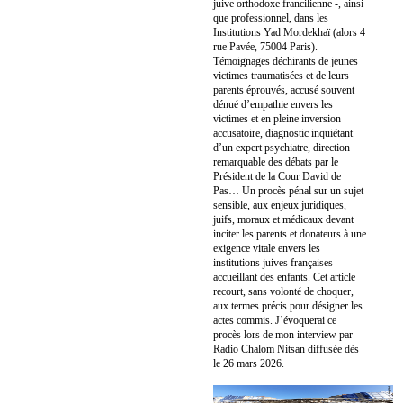
juive orthodoxe francilienne -, ainsi
que professionnel, dans les
Institutions Yad Mordekhaï (alors 4
rue Pavée, 75004 Paris).
Témoignages déchirants de jeunes
victimes traumatisées et de leurs
parents éprouvés, accusé souvent
dénué d’empathie envers les
victimes et en pleine inversion
accusatoire, diagnostic inquiétant
d’un expert psychiatre, direction
remarquable des débats par le
Président de la Cour David de
Pas… Un procès pénal sur un sujet
sensible, aux enjeux juridiques,
juifs, moraux et médicaux devant
inciter les parents et donateurs à une
exigence vitale envers les
institutions juives françaises
accueillant des enfants. Cet article
recourt, sans volonté de choquer,
aux termes précis pour désigner les
actes commis. J’évoquerai ce
procès lors de mon interview par
Radio Chalom Nitsan diffusée dès
le 26 mars 2026.