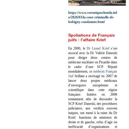
https://www.veroniquechemla.inf
o/2026/03/la-cour-criminelle-de-
bobigny-condamne.html
Spoliations de Français
juifs : l’affaire Krief
En 2000, le
Dr Lionel Krief
s’est
associé avec la Dr Valérie Daneski
pour diriger deux centres de
médecine nucléaire en Picardie dans
le cadre d’une SCP.
Réputé
mondialement, ce
médecin Français
Juif
brillant a envisagé en 2007 de
lancer deux projets médicaux
d’envergures européenne et
scientifique dans cette région
française.
Initiées en 2008
notamment afin de dissoudre la
SCP Krief Daneski, des procédures
judiciaires, aux verdicts souvent
iniques, ont mené à la ruine du Dr
Krief.
Inactions de ministres de
droite et de gauche, refus d’agir ou
inefficacité d’organisations et