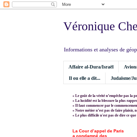
Véronique Ch
Informations et analyses de géopoli
Affaire al-Dura/Israël
Avion
Il ou elle a dit...
Judaïsme/Jui
« Le goût de la vérité n’empêche pas la p
« La lucidité est la blessure la plus rapp
« Il faut commencer par le commencement,
« Notre métier n’est pas de faire plaisir, 
« Le plus difficile n'est pas de dire ce que
La Cour d’appel de Paris
a condamné des