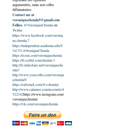
exprimant des opinions
argumentées, mais non celles
diffamatoires.
Contact me at
veroniquechemla5@gmail.com
@VeroniqueChemla
Follow
on
Twitter
https://www.facebook.com/veroniq
ue.chemla.7
https://independent.academia.edu/V
%C3%A9roniqueChemla
https://issuu.com/veroniquechemla
https://fr.scribd.com/chemla-3
http://fr.slideshare.net/veroniqueche
mla7
http://www.youscribe.com/veroniqu
echemla5/
https://substack.com/@vchemla/
http://www.calameo.com/accounts/4
522342
https://www.instagram.com/
veroniquechemla/
https://vk.com/veroniquechemla