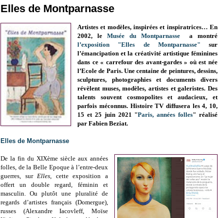
Elles de Montparnasse
Artistes et modèles, inspirées et inspiratrices… En
2002, le
Musée du Montparnasse
a montré
l’exposition "Elles de Montparnasse"
sur
l’émancipation et la créativité artistique féminines
dans ce « carrefour des avant-gardes » où est née
l’Ecole de Paris. Une centaine de peintures, dessins,
sculptures, photographies et documents divers
révèlent muses, modèles, artistes et galeristes. Des
talents souvent cosmopolites et audacieux, et
parfois méconnus.
Histoire TV diffusera les 4, 10,
15 et 25 juin 2021 "
Paris, années folles
" réalisé
par Fabien Beziat.
Elles de Montparnasse
De la fin du XIXème siècle aux années
folles, de la Belle Epoque à l’entre-deux
guerres, sur
Elles
, cette exposition a
offert un double regard, féminin et
masculin. Ou plutôt une pluralité de
regards d’artistes français (Domergue),
russes (Alexandre Iacovleff, Moïse