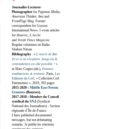
Journalist-Lecturer-
Photographer
for
Pajamas Media,
American Thinker, Ami
and
FrontPage Mag
. Former
correspondent for Guysen
International News. I wrote articles
Haaretz
L'Arche
for
,
Torah Times Magazine
and
Regular columnist on Radio
Shalom Nitsan
L’œuvre de Bat
Bibliography
:
«
Ye’or et sa réception. Jusqu’où la
contradiction est-elle possible ?
»
Femmes,
in Marc Crapez (dir.),
totalitarisme & tyrannie
. Paris,
Les
Editions du Cerf
, « Collection Cerf
Patrimoines », 2019, 392 pages
Middle East Forum
2015-2020 :
Grantees
(Bourses).
2017-2018 : Membre du Conseil
SNJ
syndical du
(Syndicat
National des Journalistes) - Section
régionale d’Île-de-France.
I have published documented
messages, but not defamating
remarks. Je publie les réactions