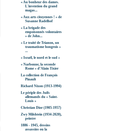
« Au bonheur des dames.
L'invention du grand
magas...
« Aux arts citoyennes ! » de
Susanne Radelhof
« La brigade des
empoisonnés volontaires
» de John...
« Le traité de Trianon, un
traumatisme hongrois »
...
« Israël, le nord et le sud »
« Narbonne, la seconde
Rome » d’Alain Tixier
La collection de François
Pinault
Richard Nixon (1913-1994)
Le périple des Juifs
allemands du « Saint-
Louis »
Christian Dior (1905-1957)
Zwy Milshtein (1934-2020),
peintre
1886 - 1945, dessins
assassins ou la