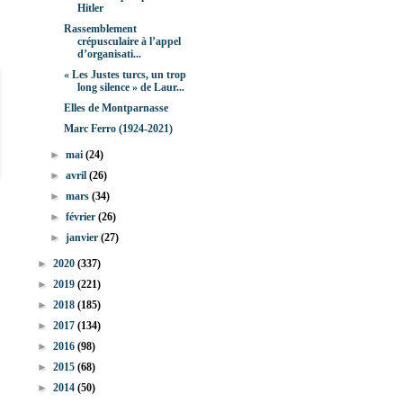
Hitler
Rassemblement
crépusculaire à l’appel
d’organisati...
« Les Justes turcs, un trop
long silence » de Laur...
Elles de Montparnasse
Marc Ferro (1924-2021)
►
mai
(24)
►
avril
(26)
►
mars
(34)
►
février
(26)
►
janvier
(27)
►
2020
(337)
►
2019
(221)
►
2018
(185)
►
2017
(134)
►
2016
(98)
►
2015
(68)
►
2014
(50)