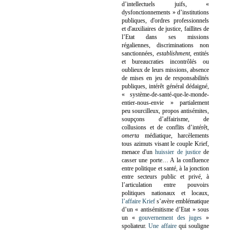
d’intellectuels juifs, «
dysfonctionnements » d’institutions
publiques, d'ordres professionnels
et d'auxiliaires de justice, faillites de
l’Etat dans ses missions
régaliennes, discriminations non
sanctionnées,
establishment
, entités
et bureaucraties incontrôlés ou
oublieux de leurs missions, absence
de mises en jeu de responsabilités
publiques, intérêt général dédaigné,
« système-de-santé-que-le-monde-
entier-nous-envie » partialement
peu sourcilleux, propos antisémites,
soupçons d’affairisme, de
collusions et de conflits d’intérêt,
omerta
médiatique, harcèlements
tous azimuts visant le couple Krief,
menace d'un
huissier de justice
de
casser une porte…
A la confluence
entre politique et santé, à la jonction
entre secteurs public et privé, à
l’articulation entre pouvoirs
politiques nationaux et locaux,
l’affaire Krief
s’avère emblématique
d’un « antisémitisme d’Etat » sous
un «
gouvernement des juges
»
spoliateur.
Une affaire
qui souligne