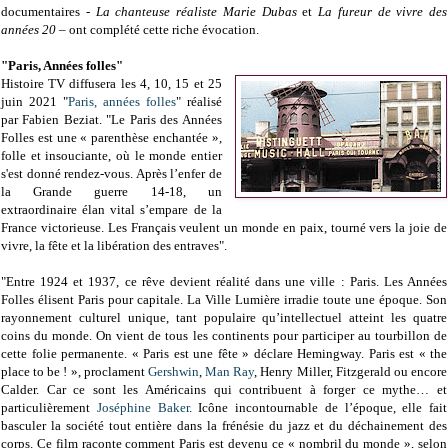
documentaires -
La chanteuse réaliste Marie Dubas
et
La fureur de vivre des
années 20
– ont complété cette riche évocation.
"Paris, Années folles"
Histoire TV diffusera les 4, 10, 15 et 25
juin 2021 "
Paris, années folles
" réalisé
par Fabien Beziat. "Le Paris des Années
Folles est une « parenthèse enchantée »,
folle et insouciante, où le monde entier
s'est donné rendez-vous. Après l’enfer de
la Grande guerre 14-18, un
extraordinaire élan vital s’empare de la
France victorieuse. Les Français veulent un monde en paix, tourné vers la joie de
vivre, la fête et la libération des entraves".
"Entre 1924 et 1937, ce rêve devient réalité dans une ville : Paris. Les Années
Folles élisent Paris pour capitale. La Ville Lumière irradie toute une époque. Son
rayonnement culturel unique, tant populaire qu’intellectuel atteint les quatre
coins du monde. On vient de tous les continents pour participer au tourbillon de
cette folie permanente. « Paris est une fête » déclare Hemingway. Paris est « the
place to be ! », proclament
Gershwin
,
Man Ray
, Henry Miller, Fitzgerald ou encore
Calder. Car ce sont les Américains qui contribuent à forger ce mythe… et
particulièrement
Joséphine Baker
. Icône incontournable de l’époque, elle fait
basculer la société tout entière dans la frénésie du jazz et du déchainement des
corps. Ce film raconte comment Paris est devenu ce « nombril du monde », selon