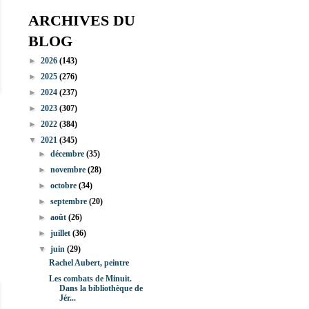
ARCHIVES DU
BLOG
►
2026
(143)
►
2025
(276)
►
2024
(237)
►
2023
(307)
►
2022
(384)
▼
2021
(345)
►
décembre
(35)
►
novembre
(28)
►
octobre
(34)
►
septembre
(20)
►
août
(26)
►
juillet
(36)
▼
juin
(29)
Rachel Aubert, peintre
Les combats de Minuit.
Dans la bibliothèque de
Jér...