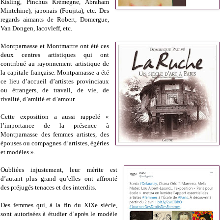
Kisling, Pinchus Krémègne, Abraham
Mintchine), japonais (Foujita), etc. Des
regards aimants de Robert, Domergue,
Van Dongen, Iacovleff, etc.
Montparnasse et Montmartre ont été ces
deux centres artistiques qui ont
contribué au rayonnement artistique de
la capitale française. Montparnasse a été
ce lieu d’accueil d’artistes provinciaux
ou étrangers, de travail, de vie, de
rivalité, d’amitié et d’amour.
Cette exposition a aussi rappelé «
l’importance de la présence à
Montparnasse des femmes artistes, des
épouses ou compagnes d’artistes, égéries
et modèles ».
Oubliées injustement, leur mérite est
d’autant plus grand qu’elles ont affronté
des préjugés tenaces et des interdits.
Des femmes qui, à la fin du XIXe siècle,
sont autorisées à étudier d’après le modèle