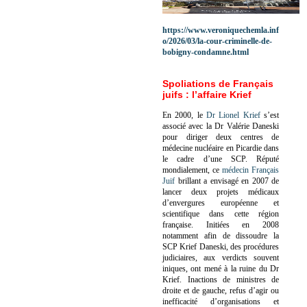
https://www.veroniquechemla.inf
o/2026/03/la-cour-criminelle-de-
bobigny-condamne.html
Spoliations de Français
juifs : l’affaire Krief
En 2000, le
Dr Lionel Krief
s’est
associé avec la Dr Valérie Daneski
pour diriger deux centres de
médecine nucléaire en Picardie dans
le cadre d’une SCP.
Réputé
mondialement, ce
médecin Français
Juif
brillant a envisagé en 2007 de
lancer deux projets médicaux
d’envergures européenne et
scientifique dans cette région
française.
Initiées en 2008
notamment afin de dissoudre la
SCP Krief Daneski, des procédures
judiciaires, aux verdicts souvent
iniques, ont mené à la ruine du Dr
Krief.
Inactions de ministres de
droite et de gauche, refus d’agir ou
inefficacité d’organisations et