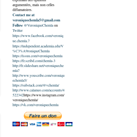
exprimant des opinions
argumentées, mais non celles
diffamatoires.
Contact me at
veroniquechemla5@gmail.com
@VeroniqueChemla
Follow
on
Twitter
https://www.facebook.com/veroniq
ue.chemla.7
https://independent.academia.edu/V
%C3%A9roniqueChemla
https://issuu.com/veroniquechemla
https://fr.scribd.com/chemla-3
http://fr.slideshare.net/veroniqueche
mla7
http://www.youscribe.com/veroniqu
echemla5/
https://substack.com/@vchemla/
http://www.calameo.com/accounts/4
522342
https://www.instagram.com/
veroniquechemla/
https://vk.com/veroniquechemla