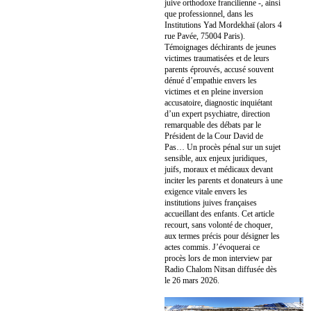
juive orthodoxe francilienne -, ainsi
que professionnel, dans les
Institutions Yad Mordekhaï (alors 4
rue Pavée, 75004 Paris).
Témoignages déchirants de jeunes
victimes traumatisées et de leurs
parents éprouvés, accusé souvent
dénué d’empathie envers les
victimes et en pleine inversion
accusatoire, diagnostic inquiétant
d’un expert psychiatre, direction
remarquable des débats par le
Président de la Cour David de
Pas… Un procès pénal sur un sujet
sensible, aux enjeux juridiques,
juifs, moraux et médicaux devant
inciter les parents et donateurs à une
exigence vitale envers les
institutions juives françaises
accueillant des enfants. Cet article
recourt, sans volonté de choquer,
aux termes précis pour désigner les
actes commis. J’évoquerai ce
procès lors de mon interview par
Radio Chalom Nitsan diffusée dès
le 26 mars 2026.