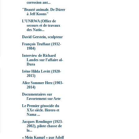
corrosion ant...
"Beauté animale. De Dürer
à Jeff Koons"
L’UNRWA (Office de
secours et de travaux
des Natio...
David Gerstein, sculpteur
François Truffaut (1932-
1984)
Interview de Richard
Landes sur l’affaire al-
Dura
Irène Hilda Levitt (1920-
2015)
Alice Sommer Herz (1903-
2014)
Documentaires sur
l'avortement sur Arte
Le Premier génocide du
XXe siècle. Herero et
Nama ...
Jacques Remlinger (1923-
2002), pilote chasse de
la...
« Mein Kampf » par Adolf