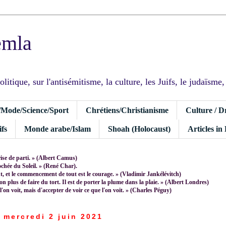
emla
tique, sur l'antisémitisme, la culture, les Juifs, le judaïsme, I
/Mode/Science/Sport
Chrétiens/Christianisme
Culture / D
fs
Monde arabe/Islam
Shoah (Holocaust)
Articles in
rise de parti. » (Albert Camus)
rochée du Soleil. » (René Char).
 et le commencement de tout est le courage. » (Vladimir Jankélévitch)
non plus de faire du tort. Il est de porter la plume dans la plaie. » (Albert Londres)
 l'on voit, mais d'accepter de voir ce que l'on voit. » (Charles Péguy)
mercredi 2 juin 2021