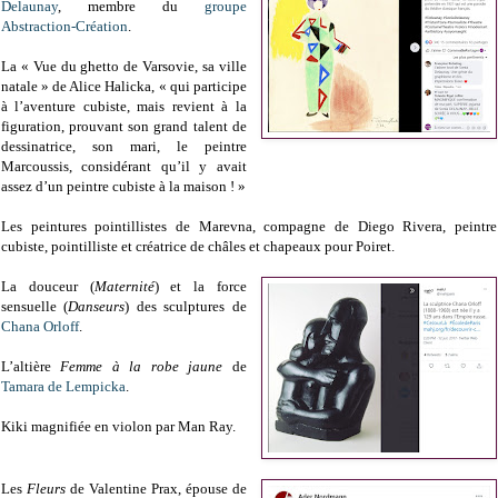
Delaunay
, membre du
groupe
Abstraction-Création
.
La « Vue du ghetto de Varsovie, sa ville
natale » de Alice Halicka, « qui participe
à l’aventure cubiste, mais revient à la
figuration, prouvant son grand talent de
dessinatrice, son mari, le peintre
Marcoussis, considérant qu’il y avait
assez d’un peintre cubiste à la maison ! »
Les peintures pointillistes de Marevna, compagne de Diego Rivera, peintre
cubiste, pointilliste et créatrice de châles et chapeaux pour Poiret.
La douceur (
Maternité
) et la force
sensuelle (
Danseurs
) des sculptures de
Chana Orloff
.
L’altière
Femme à la robe jaune
de
Tamara de Lempicka
.
Kiki magnifiée en violon par Man Ray.
Les
Fleurs
de Valentine Prax, épouse de