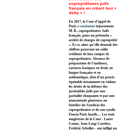
copropriétaires juifs
français en créant leur «
dette » !
En 2017, la Cour d’appel de
Paris
a condamné
injustement
M. B., copropriétaires Juifs
français, pour un prétendu «
arriéré de charges de copropriété
». Et ce, alors qu’elle donnait des
chiffres prouvant un solde
créditeur de leur compte de
copropriétaires. Absence de
préparation de l’audience,
carences basiques en droit, en
langue française et en
arithmétique, déni d’un procès
équitable notamment en violant
les droits de la défense des
justiciables juifs par une
partialité choquante et par une
mansuétude généreuse au
bénéfice du Syndicat des
copropriétaires et de son syndic
Foncia Paris fautifs… Les trois
magistrats de la Cour - Laure
Comte, Jean-Loup Carrière,
Frédéric Arbellot – ont infligé un