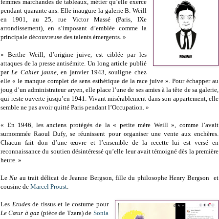
femmes marchandes de tableaux, métier qu’elle exerce
pendant quarante ans. Elle inaugure la galerie B. Weill
en 1901, au 25, rue Victor Massé (Paris, IXe
arrondissement), en s’imposant d’emblée comme la
principale découvreuse des talents émergents. »
« Berthe Weill, d’origine juive, est ciblée par les
attaques de la presse antisémite. Un long article publié
par
Le Cahier jaune
, en janvier 1943, souligne chez
elle « le manque complet de sens esthétique de la race juive ». Pour échapper au
joug d’un administrateur aryen, elle place l’une de ses amies à la tête de sa galerie,
qui reste ouverte jusqu’en 1941. Vivant misérablement dans son appartement, elle
semble ne pas avoir quitté Paris pendant l’Occupation. »
« En 1946, les anciens protégés de la « petite mère Weill », comme l’avait
surnommée Raoul Dufy, se réunissent pour organiser une vente aux enchères.
Chacun fait don d’une œuvre et l’ensemble de la recette lui est versé en
reconnaissance du soutien désintéressé qu’elle leur avait témoigné dès la première
heure. »
Le
Nu
au trait délicat de Jeanne Bergson, fille du philosophe Henry Bergson et
cousine de
Marcel Proust
.
Les
Etudes
de tissus et le costume pour
Le Cœur à gaz
(pièce de Tzara) de
Sonia