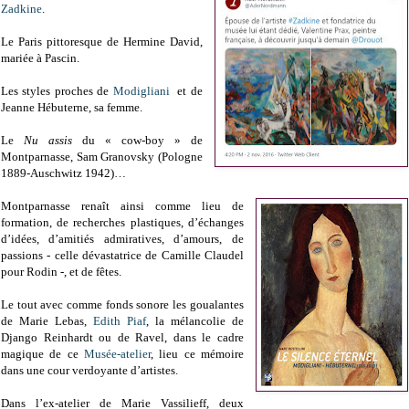
Zadkine
.
Le Paris pittoresque de Hermine David,
mariée à Pascin.
Les styles proches de
Modigliani
et de
Jeanne Hébuterne, sa femme.
Le
Nu assis
du « cow-boy » de
Montparnasse, Sam Granovsky (Pologne
1889-Auschwitz 1942)…
Montparnasse renaît ainsi comme lieu de
formation, de recherches plastiques, d’échanges
d’idées, d’amitiés admiratives, d’amours, de
passions - celle dévastatrice de Camille Claudel
pour Rodin -, et de fêtes.
Le tout avec comme fonds sonore les goualantes
de Marie Lebas,
Edith Piaf
, la mélancolie de
Django Reinhardt ou de Ravel, dans le cadre
magique de ce
Musée-atelier
, lieu ce mémoire
dans une cour verdoyante d’artistes.
Dans l’ex-atelier de Marie Vassilieff, deux