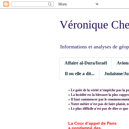
Véronique Ch
Informations et analyses de géopoli
Affaire al-Dura/Israël
Avion
Il ou elle a dit...
Judaïsme/Jui
« Le goût de la vérité n’empêche pas la p
« La lucidité est la blessure la plus rapp
« Il faut commencer par le commencement,
« Notre métier n’est pas de faire plaisir, 
« Le plus difficile n'est pas de dire ce que
La Cour d’appel de Paris
a condamné des