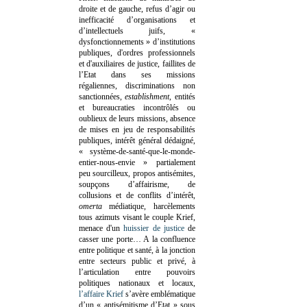
droite et de gauche, refus d’agir ou
inefficacité d’organisations et
d’intellectuels juifs, «
dysfonctionnements » d’institutions
publiques, d'ordres professionnels
et d'auxiliaires de justice, faillites de
l’Etat dans ses missions
régaliennes, discriminations non
sanctionnées,
establishment
, entités
et bureaucraties incontrôlés ou
oublieux de leurs missions, absence
de mises en jeu de responsabilités
publiques, intérêt général dédaigné,
« système-de-santé-que-le-monde-
entier-nous-envie » partialement
peu sourcilleux, propos antisémites,
soupçons d’affairisme, de
collusions et de conflits d’intérêt,
omerta
médiatique, harcèlements
tous azimuts visant le couple Krief,
menace d'un
huissier de justice
de
casser une porte…
A la confluence
entre politique et santé, à la jonction
entre secteurs public et privé, à
l’articulation entre pouvoirs
politiques nationaux et locaux,
l’affaire Krief
s’avère emblématique
d’un « antisémitisme d’Etat » sous