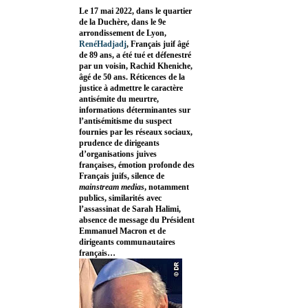
Le 17 mai 2022, dans le quartier
de la Duchère, dans le 9e
arrondissement de Lyon,
RenéHadjadj
, Français juif âgé
de 89 ans, a été tué et défenestré
par un voisin, Rachid Kheniche,
âgé de 50 ans. Réticences de la
justice à admettre le caractère
antisémite du meurtre,
informations déterminantes sur
l’antisémitisme du suspect
fournies par les réseaux sociaux,
prudence de dirigeants
d’organisations juives
françaises, émotion profonde des
Français juifs, silence de
mainstream medias
, notamment
publics, similarités avec
l’assassinat de Sarah Halimi,
absence de message du Président
Emmanuel Macron et de
dirigeants communautaires
français…