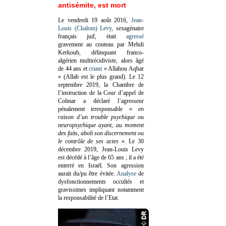
antisémite, est mort
Le vendredi 19 août 2016,
Jean-
Louis (Chalom) Levy
, sexagénaire
français juif, était
agressé
gravement au couteau par Mehdi
Kerkoub, délinquant franco-
algérien multirécidiviste, alors âgé
de 44 ans et
criant
« Allahou Aqbar
» (Allah est le plus grand). Le 12
septembre 2019, la Chambre de
l’instruction de la Cour d’appel de
Colmar a déclaré l’agresseur
pénalement irresponsable
«
en
raison d’un trouble psychique ou
neuropsychique ayant, au moment
des faits, aboli son discernement ou
le contrôle de ses actes
»
. Le 30
décembre 2019, Jean-Louis Levy
est décédé à l’âge de 65 ans ; il a été
enterré en Israël. Son agression
aurait du/pu être évitée.
Analyse
de
dysfonctionnements occultés et
gravissimes impliquant notamment
la responsabilité de l’Etat.