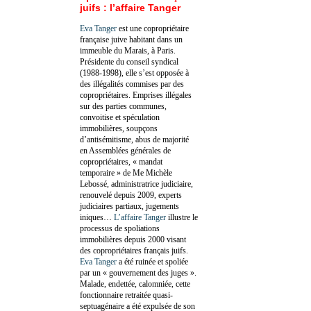
juifs : l’affaire Tanger
Eva Tanger
est une copropriétaire
française juive habitant dans un
immeuble du Marais, à Paris.
Présidente du conseil syndical
(1988-1998), elle s’est opposée à
des illégalités commises par des
copropriétaires. Emprises illégales
sur des parties communes,
convoitise et spéculation
immobilières, soupçons
d’antisémitisme, abus de majorité
en Assemblées générales de
copropriétaires, « mandat
temporaire » de Me Michèle
Lebossé, administratrice judiciaire,
renouvelé depuis 2009, experts
judiciaires partiaux, jugements
iniques…
L’affaire Tanger
illustre le
processus de spoliations
immobilières depuis 2000 visant
des copropriétaires français juifs.
Eva Tanger
a été ruinée et spoliée
par un « gouvernement des juges ».
Malade, endettée, calomniée, cette
fonctionnaire retraitée quasi-
septuagénaire a été expulsée de son