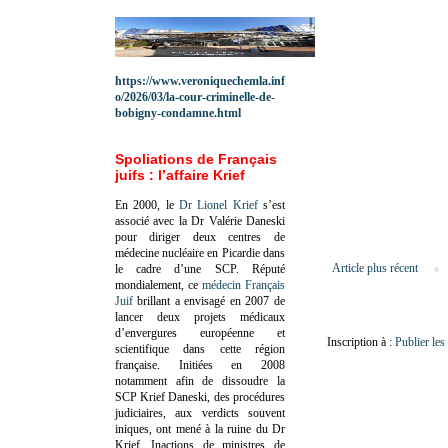
https://www.veroniquechemla.inf
o/2026/03/la-cour-criminelle-de-
bobigny-condamne.html
Spoliations de Français
juifs : l’affaire Krief
En 2000, le
Dr Lionel Krief
s’est
associé avec la Dr Valérie Daneski
pour diriger deux centres de
médecine nucléaire en Picardie dans
Article plus récent
le cadre d’une SCP.
Réputé
mondialement, ce
médecin Français
Juif
brillant a envisagé en 2007 de
lancer deux projets médicaux
d’envergures européenne et
Inscription à :
Publier le
scientifique dans cette région
française.
Initiées en 2008
notamment afin de dissoudre la
SCP Krief Daneski, des procédures
judiciaires, aux verdicts souvent
iniques, ont mené à la ruine du Dr
Krief.
Inactions de ministres de