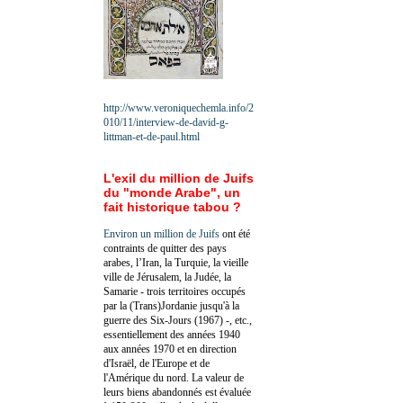
http://www.veroniquechemla.info/2
010/11/interview-de-david-g-
littman-et-de-paul.html
L'exil du million de Juifs
du "monde Arabe", un
fait historique tabou ?
Environ un million de Juifs
ont été
contraints de quitter des pays
arabes, l’Iran, la Turquie, la vieille
ville de Jérusalem, la Judée, la
Samarie - trois territoires occupés
par la (Trans)Jordanie jusqu'à la
guerre des Six-Jours (1967) -, etc.,
essentiellement des années 1940
aux années 1970 et en direction
d'Israël, de l'Europe et de
l'Amérique du nord. La valeur de
leurs biens abandonnés est évaluée