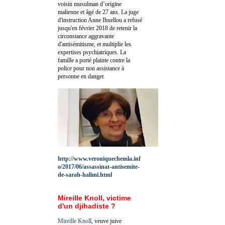
voisin musulman d’origine
malienne et âgé de 27 ans. La juge
d'instruction Anne Ihuellou a refusé
jusqu'en février 2018 de retenir la
circonstance aggravante
d'antisémitisme, et multiplie les
expertises psychiatriques. La
famille a porté plainte contre la
police pour non assistance à
personne en danger.
http://www.veroniquechemla.inf
o/2017/06/assassinat-antisemite-
de-sarah-halimi.html
Mireille Knoll, victime
d'un djihadiste ?
Mireille Knoll
, veuve juive