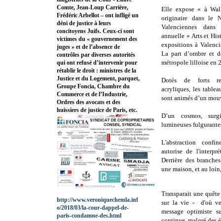
Comte, Jean-Loup Carrière,
Elle expose « à Wall
Frédéric Arbellot – ont infligé un
originaire dans le 
déni de justice à leurs
Valenciennes dans 
concitoyens Juifs. Ceux-ci sont
annuelle « Arts et His
victimes du « gouvernement des
expositions à Valenci
juges » et de l’absence de
La part d’ombre et d
contrôles par diverses autorités
métropole lilloise en 
qui ont refusé d’intervenir pour
rétablir le droit : ministres de la
Justice et du Logement, parquet,
Dotés de forts re
Groupe Foncia, Chambre du
acryliques, les table
Commerce et de l’Industrie,
sont animés d’un mouv
Ordres des avocats et des
huissiers de justice de Paris, etc.
D’un cosmos, surgi
lumineuses fulgurante
L'abstraction confi
autorise de l'interpr
Derrière des branches
une maison, et au loin,
Transparait une quête 
http://www.veroniquechemla.inf
sur la vie - d'où v
o/2018/03/la-cour-dappel-de-
message optimiste s
paris-condamne-des.html
continue, malgré des 