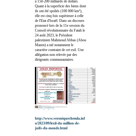
à 150-200 milliards de dollars.
Quant à la superficie des biens dont
ils ont été spoliés (100 000 km²),
elle est cinq fois supérieure à celle
de l'Etat d'Israël. Dans un discours
prononcé lors de la 11e session du
Conseil révolutionnaire du Fatah le
24 août 2023, le Président
palestinien Mahmoud Abbas (Abou
Mazen) a nié notamment le
caractère contraint de cet exil. Une
allégation non relevée par des
dirigeants communautaires.
http://www.veroniquechemla.inf
o/2023/09/lexil-du-million-de-
juifs-du-monde.html