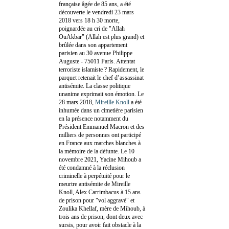
française âgée de 85 ans, a été
découverte le vendredi 23 mars
2018 vers 18 h 30 morte,
poignardée au cri de "Allah
OuAkbar" (Allah est plus grand) et
brûlée dans son appartement
parisien au 30 avenue Philippe
Auguste - 75011 Paris. Attentat
terroriste islamiste ? Rapidement, le
parquet retenait le chef d’assassinat
antisémite. La classe politique
unanime exprimait son émotion. Le
28 mars 2018,
Mireille Knoll
a été
inhumée dans un cimetière parisien
en la présence notamment du
Président Emmanuel Macron et des
milliers de personnes ont participé
en France aux marches blanches à
la mémoire de la défunte. Le 10
novembre 2021, Yacine Mihoub a
été condamné à la réclusion
criminelle à perpétuité pour le
meurtre antisémite de Mireille
Knoll, Alex Carrimbacus à 15 ans
de prison pour "vol aggravé" et
Zoulika Khellaf, mère de Mihoub, à
trois ans de prison, dont deux avec
sursis, pour avoir fait obstacle à la