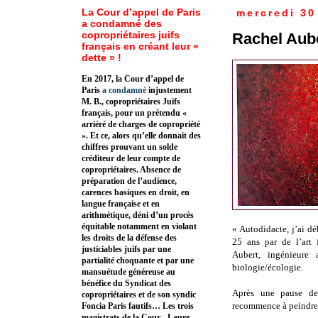
La Cour d’appel de Paris
mercredi 30
a condamné des
copropriétaires juifs
Rachel Aube
français en créant leur «
dette » !
En 2017, la Cour d’appel de
Paris
a condamné
injustement
M. B., copropriétaires Juifs
français, pour un prétendu «
arriéré de charges de copropriété
». Et ce, alors qu’elle donnait des
chiffres prouvant un solde
créditeur de leur compte de
copropriétaires. Absence de
préparation de l’audience,
carences basiques en droit, en
langue française et en
arithmétique, déni d’un procès
équitable notamment en violant
« Autodidacte, j’ai dé
les droits de la défense des
25 ans par de l’art 
justiciables juifs par une
Aubert, ingénieure 
partialité choquante et par une
biologie/écologie.
mansuétude généreuse au
bénéfice du Syndicat des
Après une pause de 
copropriétaires et de son syndic
recommence à peindre
Foncia Paris fautifs… Les trois
magistrats de la Cour - Laure