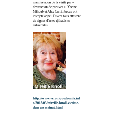
manifestation de la vérité par «
destruction de preuves ». Yacine
Mihoub et Alex Carrimbacus ont
interjeté appel. Divers faits attestent
de signes d'actes djihadistes
antisémites.
http://www.veroniquechemla.inf
o/2018/03/mireille-knoll-victime-
dun-assassinat.html