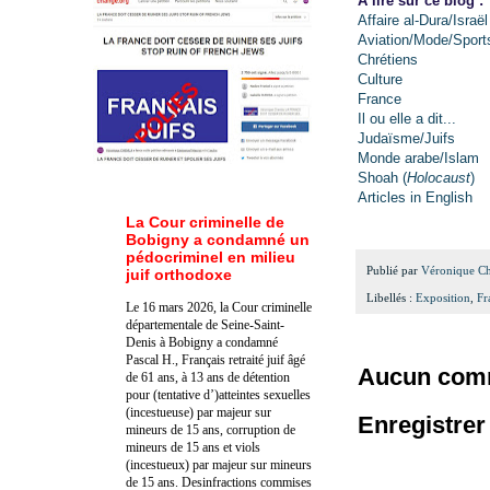
A lire sur ce blog :
Affaire al-Dura/Israël
Aviation/Mode/Sport
Chrétiens
Culture
France
Il ou elle a dit...
Judaïsme/Juifs
Monde arabe/Islam
Shoah (
Holocaust
)
Articles in English
La Cour criminelle de
Bobigny a condamné un
pédocriminel en milieu
Publié par
Véronique C
juif orthodoxe
Libellés :
Exposition
,
Fr
Le 16 mars 2026, la Cour criminelle
départementale de Seine-Saint-
Denis à Bobigny a condamné
Pascal H., Français retraité juif âgé
Aucun comm
de 61 ans, à 13 ans de détention
pour (tentative d’)atteintes sexuelles
(incestueuse) par majeur sur
Enregistre
mineurs de 15 ans, corruption de
mineurs de 15 ans et viols
(incestueux) par majeur sur mineurs
de 15 ans. Des
infractions commises