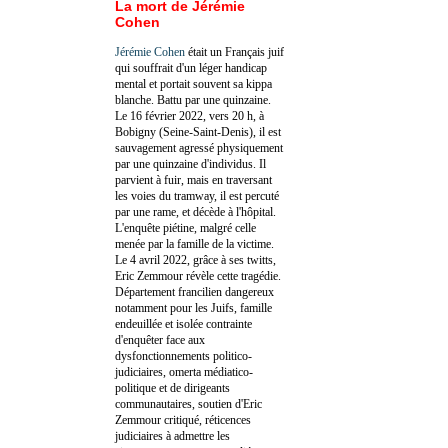
La mort de Jérémie
Cohen
Jérémie Cohen
était un Français juif
qui souffrait d'un léger handicap
mental et portait souvent sa kippa
blanche. Battu par une quinzaine.
Le 16 février 2022, vers 20 h, à
Bobigny (Seine-Saint-Denis), il est
sauvagement agressé physiquement
par une quinzaine d'individus. Il
parvient à fuir, mais en traversant
les voies du tramway, il est percuté
par une rame, et décède à l'hôpital.
L'enquête piétine, malgré celle
menée par la famille de la victime.
Le 4 avril 2022, grâce à ses twitts,
Eric Zemmour révèle cette tragédie.
Département francilien dangereux
notamment pour les Juifs, famille
endeuillée et isolée contrainte
d'enquêter face aux
dysfonctionnements politico-
judiciaires, omerta médiatico-
politique et de dirigeants
communautaires, soutien d'Eric
Zemmour critiqué, réticences
judiciaires à admettre les