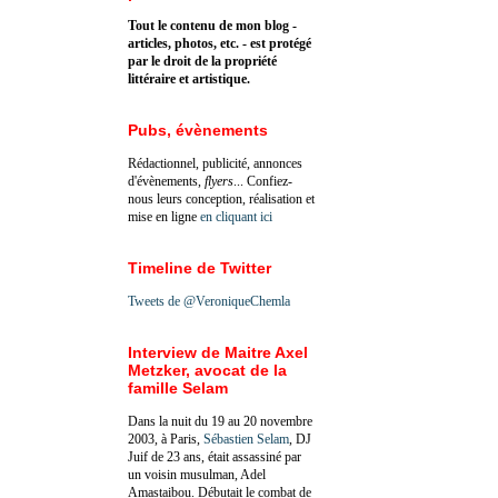
Tout le contenu de mon blog -
articles, photos, etc. - est protégé
par le droit de la propriété
littéraire et artistique.
Pubs, évènements
Rédactionnel, publicité, annonces
d'évènements,
flyers
... Confiez-
nous leurs conception, réalisation et
mise en ligne
en cliquant ici
Timeline de Twitter
Tweets de @VeroniqueChemla
Interview de Maitre Axel
Metzker, avocat de la
famille Selam
Dans la nuit du 19 au 20 novembre
2003, à Paris,
Sébastien Selam
, DJ
Juif de 23 ans, était assassiné par
un voisin musulman, Adel
Amastaibou. Débutait le combat de