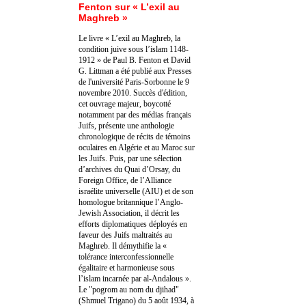
Fenton sur « L’exil au
Maghreb »
Le livre « L’exil au Maghreb, la
condition juive sous l’islam 1148-
1912 » de Paul B. Fenton et David
G. Littman a été publié aux Presses
de l'université Paris-Sorbonne le 9
novembre 2010. Succès d'édition,
cet ouvrage majeur, boycotté
notamment par des médias français
Juifs, présente une anthologie
chronologique de récits de témoins
oculaires en Algérie et au Maroc sur
les Juifs. Puis, par une sélection
d’archives du Quai d’Orsay, du
Foreign Office, de l’Alliance
israélite universelle (AIU) et de son
homologue britannique l’Anglo-
Jewish Association, il décrit les
efforts diplomatiques déployés en
faveur des Juifs maltraités au
Maghreb. Il démythifie la «
tolérance interconfessionnelle
égalitaire et harmonieuse sous
l’islam incarnée par al-Andalous ».
Le "pogrom au nom du djihad"
(Shmuel Trigano) du 5 août 1934, à