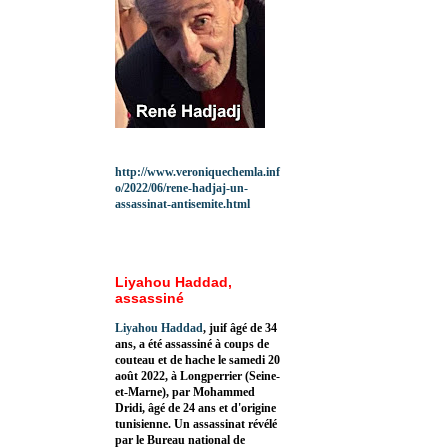
http://www.veroniquechemla.inf
o/2022/06/rene-hadjaj-un-
assassinat-antisemite.html
Liyahou Haddad,
assassiné
Liyahou Haddad
, juif âgé de 34
ans, a été assassiné à coups de
couteau et de hache le samedi 20
août 2022, à Longperrier (Seine-
et-Marne), par Mohammed
Dridi, âgé de 24 ans et d'origine
tunisienne. Un assassinat révélé
par le Bureau national de