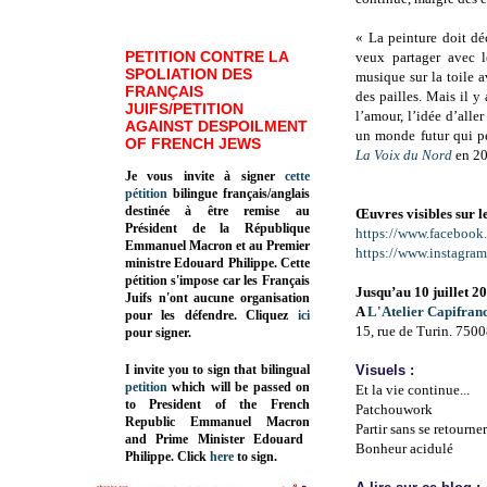
« La peinture doit dé
PETITION CONTRE LA
veux partager avec le
SPOLIATION DES
musique sur la toile 
FRANÇAIS
des pailles. Mais il y
JUIFS/PETITION
l’amour, l’idée d’alle
AGAINST DESPOILMENT
un monde futur qui pét
OF FRENCH JEWS
La Voix du Nord
en 2
Je vous invite à signer
cette
pétition
bilingue français/anglais
destinée à être remise au
Œuvres visibles sur l
Président de la République
https://www.facebook.
Emmanuel Macron et au Premier
https://www.instagra
ministre Edouard Philippe. Cette
pétition s'impose car les Français
Jusqu’au 10 juillet 2
Juifs n'ont aucune organisation
A
L'Atelier Capifranc
pour les défendre. Cliquez
ici
15, rue de Turin. 7500
pour signer.
I invite you to sign that bilingual
Visuels :
petition
which will be passed on
Et la vie continue...
to President of the French
Patchouwork
Republic
Emmanuel Macron
Partir sans se retourner
and Prime Minister
Edouard
Bonheur acidulé
Philippe
.
Click
here
to sign.