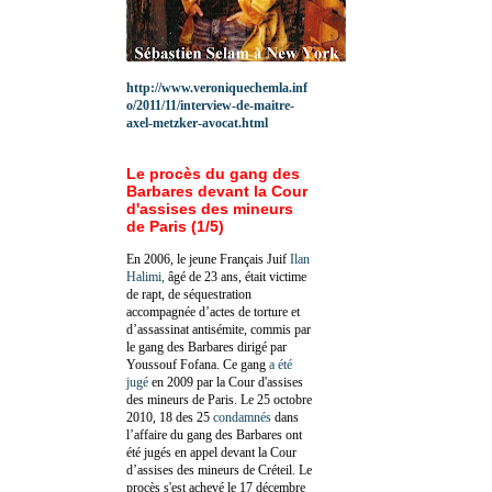
http://www.veroniquechemla.inf
o/2011/11/interview-de-maitre-
axel-metzker-avocat.html
Le procès du gang des
Barbares devant la Cour
d'assises des mineurs
de Paris (1/5)
En 2006, le jeune Français Juif
Ilan
Halimi,
âgé de 23 ans, était victime
de rapt, de séquestration
accompagnée d’actes de torture et
d’assassinat antisémite, commis par
le gang des Barbares dirigé par
Youssouf Fofana. Ce gang
a été
jugé
en 2009 par la Cour d'assises
des mineurs de Paris. Le 25 octobre
2010, 18 des 25
condamnés
dans
l’affaire du gang des Barbares ont
été jugés en appel devant la Cour
d’assises des mineurs de Créteil. Le
procès s'est achevé le 17 décembre