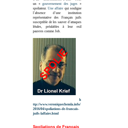
un «
gouvernement des juges
»
spoliateur.
Une affaire
qui souligne
l’absence d’une institution
représentative des Français juifs
susceptible de les sauver d’attaques
létales, préalables à leur exil
pauvres comme Job.
h
ttp://www.veroniquechemla.info/
2016/04/spoliations-de-francais-
juifs-laffaire.html
Spoliations de Français