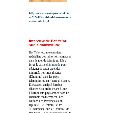
http://www.veroniquechemla.inf
o/2022/08/eyal-hadda-assassinat-
antisemite.html
Interview de Bat Ye’or
sur la dhimmitude
Bat Ye’or
est une essayiste
spécialiste des minorités religieuses
dans le monde islamique. Elle a
forgé le terme
dhimmitude
pour
désigner le statut cruel des
minorités non-musulmanes
(Dhimmis) dans les pays
islamiques ou en « terre d’islam ».
Elle a aussi analysé Eurabia,
alliance euro-arabe visant à unir
l’Europe aux pays arabes dans un
ensemble méditerranéen. Les
éditions Les Provinciales ont
republié "Le Dhimmi" et les
"Documents" sur le "Dhimmi" de
Bat Ye'or. Un essai pionnier dont la