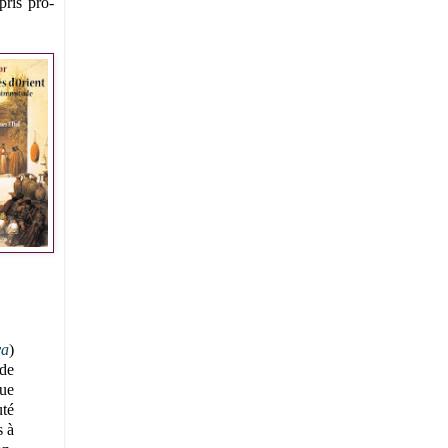
pris pro-
ya
)
 de
que
uté
s à