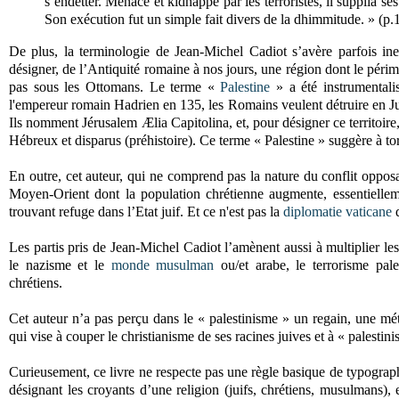
s’endetter. Menacé et kidnappé par les terroristes, il supplia se
Son exécution fut un simple fait divers de la dhimmitude. » (p.
De plus, la terminologie de Jean-Michel Cadiot s’avère parfois in
désigner, de l’Antiquité romaine à nos jours, une région dont le périm
pas sous les Ottomans. Le terme «
Palestine
» a été instrumentali
l'empereur romain Hadrien en 135, les Romains veulent détruire en Ju
Ils nomment Jérusalem Ælia Capitolina, et, pour désigner ce territoire,
Hébreux et disparus (préhistoire). Ce terme « Palestine » suggère à to
En outre, cet auteur, qui ne comprend pas la nature du conflit oppos
Moyen-Orient dont la population chrétienne augmente, essentiellemen
trouvant refuge dans l’Etat juif. Et ce n'est pas la
diplomatie
vaticane
q
Les partis pris de Jean-Michel Cadiot l’amènent aussi à multiplier le
le nazisme et le
monde musulman
ou/et arabe, le terrorisme pales
chrétiens.
Cet auteur n’a pas perçu dans le « palestinisme » un regain, une 
qui vise à couper le christianisme de ses racines juives et à « palestini
Curieusement, ce livre ne respecte pas une règle basique de typogra
désignant les croyants d’une religion (juifs, chrétiens, musulmans),