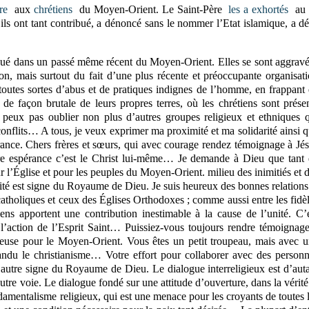
tre
aux
chrétiens
du Moyen-Orient. Le Saint-Père
les a exhortés
au 
ls ont tant contribué, a dénoncé sans le nommer l’Etat islamique, a dé
nqué dans un passé même récent du Moyen-Orient. Elles se sont aggrav
on, mais surtout du fait d’une plus récente et préoccupante organisat
toutes sortes d’abus et de pratiques indignes de l’homme, en frappant
 de façon brutale de leurs propres terres, où les chrétiens sont prése
 peux pas oublier non plus d’autres groupes religieux et ethniques 
conflits… A tous, je veux exprimer ma proximité et ma solidarité ainsi 
pérance. Chers frères et sœurs, qui avec courage rendez témoignage à Jé
otre espérance c’est le Christ lui-même… Je demande à Dieu que tant
r l’Église et pour les peuples du Moyen-Orient. milieu des inimitiés et 
cité est signe du Royaume de Dieu. Je suis heureux des bonnes relations
 catholiques et ceux des Églises Orthodoxes ; comme aussi entre les fidè
ens apportent une contribution inestimable à la cause de l’unité. C’
action de l’Esprit Saint… Puissiez-vous toujours rendre témoignag
cieuse pour le Moyen-Orient. Vous êtes un petit troupeau, mais avec 
épandu le christianisme… Votre effort pour collaborer avec des person
un autre signe du Royaume de Dieu. Le dialogue interreligieux est d’aut
’autre voie. Le dialogue fondé sur une attitude d’ouverture, dans la vérité
ondamentalisme religieux, qui est une menace pour les croyants de toutes 