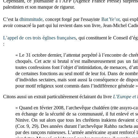
Cependant, ce journaliste à l’AFP (Agence France Presse) surpren
palestinien et son manque de rigueur.
C’est la
dhimmitude
, concept forgé par l'essayiste
Bat Ye’or
, qui exp
avoir consacré la part qui lui revient dans son livre, Jean-Michel Cadi
L’appel de ces trois églises françaises
, qui constituent le Conseil d’é
:
« Le 31 octobre dernier, l’attentat perpétré à l’encontre de ch
choqués. Cet acte si brutal n’est malheureusement pas un fai
toutes confessions font l’objet d’intimidation, de menaces, d’att
de certaines fonctions au seul motif de leur foi. Dans de nombr
d’individus sectaires, mais sont aussi la conséquence de dispos
pour motif religieux sont commis dans l’indifférence générale »
Citons aussi un extrait particulièrement éclairant du livre
L’Europe et l
« Quand en février 2008, l’archevêque chaldéen (rite assyro-ca
en échange de la sécurité de sa communauté, il fut enlevé et s
Ninive. On sut alors que tous les chrétiens irakiens devaient 
(Cor. 9, 29). Des années durant l’archevêque Rahho racheta au
par des rançons ruineuses. L’armée américaine ayant renforcé l