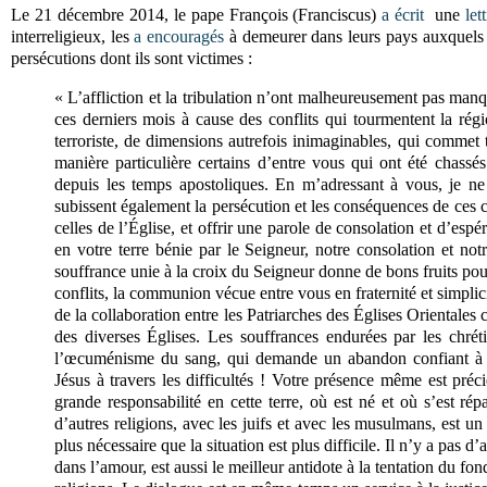
Le 21 décembre 2014, le pape François (Franciscus)
a écrit
une
let
interreligieux, les
a encouragés
à demeurer dans leurs pays auxquels i
persécutions dont ils sont victimes :
« L’affliction et la tribulation n’ont malheureusement pas ma
ces derniers mois à cause des conflits qui tourmentent la régi
terroriste, de dimensions autrefois inimaginables, qui commet 
manière particulière certains d’entre vous qui ont été chassés
depuis les temps apostoliques. En m’adressant à vous, je ne
subissent également la persécution et les conséquences de ces 
celles de l’Église, et offrir une parole de consolation et d’es
en votre terre bénie par le Seigneur, notre consolation et n
souffrance unie à la croix du Seigneur donne de bons fruits pou
conflits, la communion vécue entre vous en fraternité et simpli
de la collaboration entre les Patriarches des Églises Orientales
des diverses Églises. Les souffrances endurées par les chréti
l’œcuménisme du sang, qui demande un abandon confiant à l’
Jésus à travers les difficultés ! Votre présence même est pré
grande responsabilité en cette terre, où est né et où s’est r
d’autres religions, avec les juifs et avec les musulmans, est 
plus nécessaire que la situation est plus difficile. Il n’y a pas d
dans l’amour, est aussi le meilleur antidote à la tentation du f