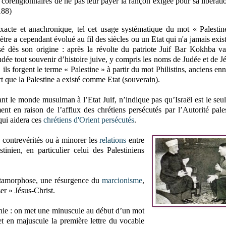
s coreligionnaires de ne pas leur payer la rançon exigée pour sa libérati
188)
exacte et anachronique, tel cet usage systématique du mot « Palesti
ètre a cependant évolué au fil des siècles ou un Etat qui n'a jamais exi
sé dès son origine : après la révolte du patriote Juif Bar Kokhba v
dée tout souvenir d’histoire juive, y compris les noms de Judée et de J
 ils forgent le terme « Palestine » à partir du mot Philistins, anciens en
rt que la Palestine a existé comme Etat (souverain).
ant le monde musulman à l’Etat Juif, n’indique pas qu’Israël est le seu
t en raison de l’afflux des chrétiens persécutés par l’Autorité pale
ui aidera ces
chrétiens d'Orient persécutés
.
s contrevérités ou à minorer les
relations
entre
tinien, en particulier celui des Palestiniens
métamorphose, une résurgence du
marcionisme
,
ser » Jésus-Christ.
phie : on met une minuscule au début d’un mot
 et en majuscule la première lettre du vocable