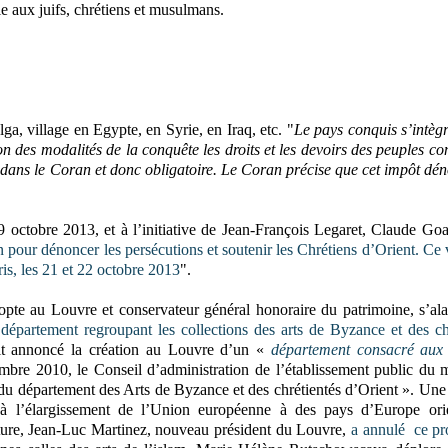
 aux juifs, chrétiens et musulmans.
ga, village en Egypte, en Syrie, en Iraq, etc. "
Le pays conquis s’intèg
on des modalités de la conquête les droits et les devoirs des peuples co
e dans le Coran et donc obligatoire. Le Coran précise que cet impôt d
 octobre 2013, et à l’initiative de Jean-François Legaret, Claude Go
pour dénoncer les persécutions et soutenir les Chrétiens d’Orient. Ce
is, les 21 et 22 octobre 2013
".
pte au Louvre et conservateur général honoraire du patrimoine, s’al
épartement regroupant les collections des arts de Byzance et des ch
it annoncé la création au Louvre d’un «
département consacré aux 
bre 2010, le Conseil d’administration de l’établissement public du 
 du département des Arts de Byzance et des chrétientés d’Orient ». Une
 l’élargissement de l’Union européenne à des pays d’Europe orie
lture, Jean-Luc Martinez, nouveau président du Louvre,
a annulé ce pr