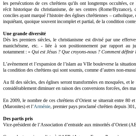
les persécutions de ces chrétiens qu'ils ont longtemps occultées, ce
récit historique du christianisme, de ses centres (Rome/Byzance), d
conciles ayant marqué l’histoire des églises chrétiennes – catholique, 
inquiétant, quoique souvent incomplet et partial, de la condition con
Une grande diversité
Dès les premiers siècles, le christianisme est divisé par une effer
manichéisme, etc. - liée à son positionnement par rapport au ju
notamment : «
Qui est Jésus ? Que croyons-nous ? Comment définir la
L’avènement et l’expansion de l’islam au VIIe bouleverse la situatio
la condition des chrétiens qui sont soumis, comme d’autres non-musulma
Au fil des siècles, des églises seront transformées en mosquées, et l
considérablement diminuer en raison des conversions forcées, des ma
En 2009, le nombre de ces chrétiens d’Orient se situerait entre 80 et
(Maronites) et l’
Arménie
, premier pays proclamé chrétien depuis 301, 
Des partis pris
Vice-président de l’Association d’entraide aux minorités d’Orient (