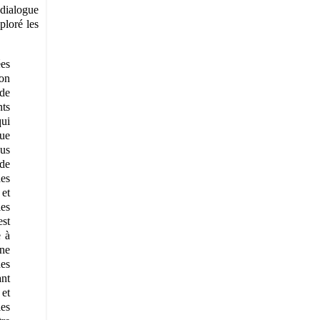
dialogue
ploré les
ées
ion
 de
nts
qui
que
sus
 de
des
 et
les
est
e à
une
nes
ant
 et
les