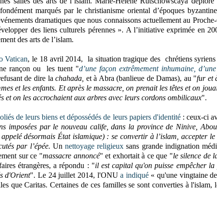
nnes salles des arts de l’islam. Marie-Hélène Rutschowscaya déplore
rofondément marqués par le christianisme oriental d’époques byzantine
événements dramatiques que nous connaissons actuellement au Proche-
développer des liens culturels pérennes ». A l’initiative exprimée en 20
ment des arts de l’islam.
o Vatican
, le 18 avril 2014, la situation tragique des chrétiens syriens
une rançon ou les tuent "
d’une façon extrêmement inhumaine, d’une
 refusant de dire la
chahada,
et à Abra (banlieue de Damas), au "
fur et
es et les enfants. Et après le massacre, on prenait les têtes et on jouai
és et on les accrochaient aux arbres avec leurs cordons ombilicaux
".
oliés de leurs biens et dépossédés de leurs papiers d'identité
: ceux-ci av
ions imposées par le nouveau calife, dans la province de Ninive, Abo
appelé désormais État islamique) : se convertir à l’islam, accepter le 
utés par l’épée.
Un
nettoyage religieux
sans grande indignation médi
ement sur ce "
massacre annoncé
" et exhortait à ce que "
le silence de 
faires étrangères, a répondu : "
il est capital qu'on puisse empêcher la 
s d'Orient
". Le 24 juillet 2014, l'ONU
a indiqué
« qu'une vingtaine de
s que Caritas. Certaines de ces familles se sont converties à l'islam, l