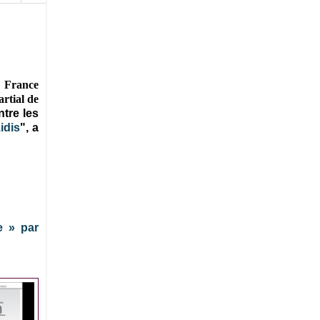
e France
artial de
tre les
idis
", a
e » par