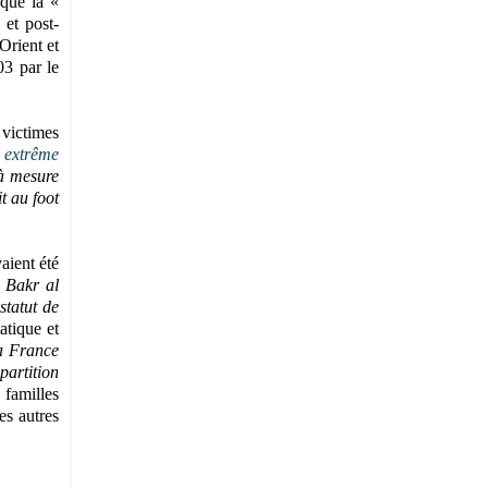
 que la «
 et post-
Orient et
03 par le
 victimes
 extrême
 à mesure
t au foot
aient été
u Bakr al
statut de
atique et
la France
partition
 familles
es autres