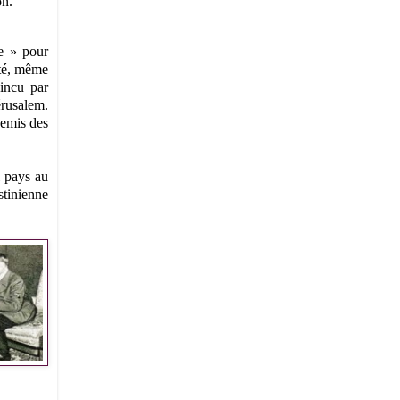
on.
ne » pour
sté, même
aincu par
érusalem.
nemis des
l pays au
stinienne