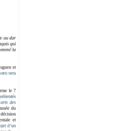
re au dar
nquis qui
énommé la
asguen et
 vœu sera
arme le 7
rétientés
arts des
musée du
 décision
ntale et
ojet d’un