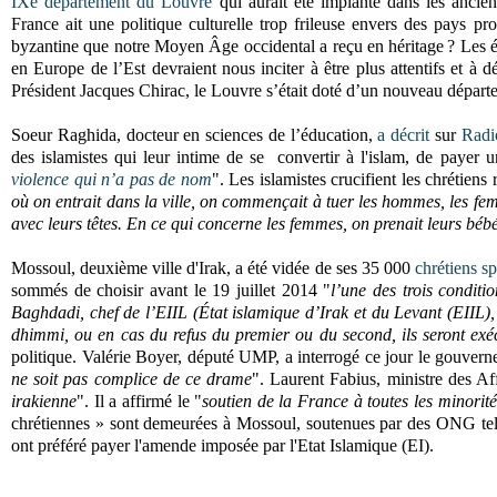
IXe département du Louvre
qui aurait été implanté dans les ancie
France ait une politique culturelle trop frileuse envers des pays p
byzantine que notre Moyen Âge occidental a reçu en héritage ? Les 
en Europe de l’Est devraient nous inciter à être plus attentifs et à 
Président Jacques Chirac, le Louvre s’était doté d’un nouveau départe
Soeur Raghida, docteur en sciences de l’éducation,
a décrit
sur
Radi
des islamistes qui leur intime de se convertir à l'islam, de payer 
violence qui n’a pas de nom
". Les islamistes crucifient les chrétiens
où on entrait dans la ville, on commençait à tuer les hommes, les femm
avec leurs têtes. En ce qui concerne les femmes, on prenait leurs béb
Mossoul, deuxième ville d'Irak, a été vidée de ses 35 000
chrétiens
sp
sommés de choisir avant le 19 juillet 2014 "
l’une des trois condit
Baghdadi, chef de l’EIIL (État islamique d’Irak et du Levant (EIIL), 
dhimmi, ou en cas du refus du premier ou du second, ils seront exéc
politique. Valérie Boyer, député UMP, a interrogé ce jour le gouvern
ne soit pas complice de ce drame
". Laurent Fabius, ministre des Af
irakienne
". Il a affirmé le "
soutien de la France à toutes les minorité
chrétiennes » sont demeurées à
Mossoul
, soutenues par des ONG telle
ont préféré payer l'amende imposée par l'Etat Islamique (EI).