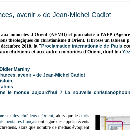
rances, avenir » de Jean-Michel Cadiot
de aux minorités d’Orient (AEMO) et journaliste à l'AFP (Agenc
sions théologiques du christianisme d'Orient. Il brosse un tableau p
11 décembre 2018,
la "
Proclamation internationale de Paris
con
 aux chrétiens et aux autres minorités d’Orient, dont les
Yéz
 Didier Martiny
uffrances, avenir » de Jean-Michel Cadiot
istoire
Brahms
ns le monde aujourd'hui ? La nouvelle christianophobi
e sur des chrétiens d'Orient
, alors que les
trois
rlementaires français
ont signé des appels récents
s chrétiens, alors que nombre de médias évoquent