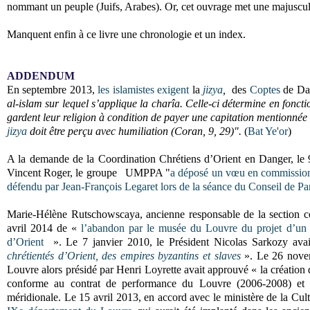
nommant un peuple (Juifs, Arabes). Or, cet ouvrage met une majuscule
Manquent enfin à ce livre une chronologie et un index.
ADDENDUM
En septembre 2013,
les islamistes exigent
la
jizya
,
des
Coptes
de Dal
al-islam sur lequel s’applique la charîa. Celle-ci détermine en foncti
gardent leur religion à condition de payer une capitation mentionné
jizya
doit être perçu avec humiliation (Coran, 9, 29)".
(
Bat Ye'or
)
A la demande de la Coordination Chrétiens d’Orient en Danger, le 9
Vincent Roger, le groupe UMPPA "
a déposé un vœu en commission 
défendu par Jean-François Legaret lors de la séance du Conseil de Par
Marie-Hélène Rutschowscaya, ancienne responsable de la section co
avril 2014 de «
l’abandon par le musée du Louvre du projet d’un d
d’Orient
». Le 7 janvier 2010, le Président Nicolas Sarkozy ava
chrétientés d’Orient, des empires byzantins et slaves
». Le 26 novem
Louvre alors présidé par Henri Loyrette avait approuvé « la création
conforme au contrat de performance du Louvre (2006-2008) et à
méridionale. Le 15 avril 2013, en accord avec le ministère de la Cu