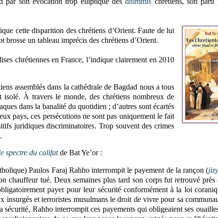
d par son évocation trop elliptique des
dhimmis
chrétiens, son parti 
lique cette disparition des chrétiens d’Orient. Faute de lui
ot brosse un tableau imprécis des chrétiens d’Orient.
glises chrétiennes en France, l’indique clairement en 2010
rétiens assemblés dans la cathédrale de Bagdad nous a tous
t isolé. À travers le monde, des chrétiens nombreux de
aques dans la banalité du quotidien ; d’autres sont écartés
eux pays, ces persécutions ne sont pas uniquement le fait
itifs juridiques discriminatoires. Trop souvent des crimes
.
e spectre du califat
de Bat Ye’or :
tholique) Paulos Faraj Rahho interrompit le payement de la rançon (
jiz
on chauffeur tué. Deux semaines plus tard son corps fut retrouvé près
obligatoirement payer pour leur sécurité conformément à la loi corani
x insurgés et terroristes musulmans le droit de vivre pour sa communa
a sécurité, Rahho interrompit ces payements qui obligeaient ses ouaille