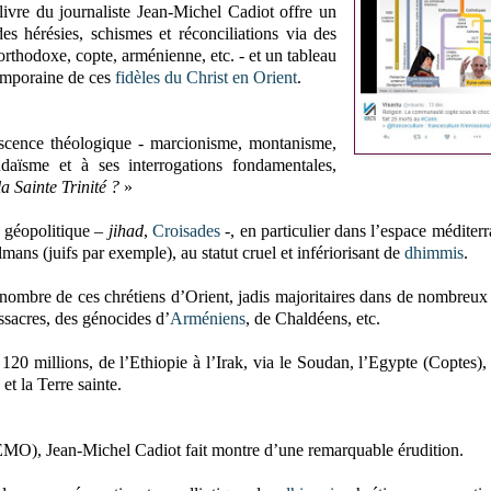
 livre du journaliste Jean-Michel Cadiot offre un
es hérésies, schismes et réconciliations via des
orthodoxe, copte, arménienne, etc. - et un tableau
temporaine de ces
fidèles du Christ en Orient
.
vescence théologique - marcionisme, montanisme,
daïsme et à ses interrogations fondamentales,
 Sainte Trinité ?
»
n géopolitique –
jihad
,
Croisades
-, en particulier dans l’espace méditerr
ns (juifs par exemple), au statut cruel et infériorisant de
dhimmis
.
e nombre de ces chrétiens d’Orient, jadis majoritaires dans de nombreux
ssacres, des génocides d’
Arméniens
, de Chaldéens, etc.
 120 millions, de l’Ethiopie à l’Irak, via le Soudan, l’Egypte (Coptes),
et la Terre sainte.
AEMO), Jean-Michel Cadiot fait montre d’une remarquable érudition.