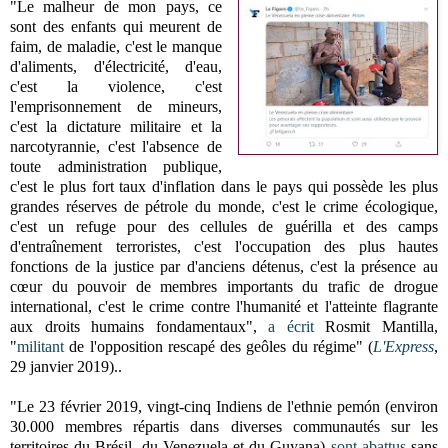
"Le malheur de mon pays, ce
sont des enfants qui meurent de
faim, de maladie, c'est le manque
d'aliments, d'électricité, d'eau,
c'est la violence, c'est
l'emprisonnement de mineurs,
c'est la dictature militaire et la
narcotyrannie, c'est l'absence de
toute administration publique,
c'est le plus fort taux d'inflation dans le pays qui possède les plus
grandes réserves de pétrole du monde, c'est le crime écologique,
c'est un refuge pour des cellules de guérilla et des camps
d'entraînement terroristes, c'est l'occupation des plus hautes
fonctions de la justice par d'anciens détenus, c'est la présence au
cœur du pouvoir de membres importants du trafic de drogue
international, c'est le crime contre l'humanité et l'atteinte flagrante
aux droits humains fondamentaux",
a écrit
Rosmit Mantilla,
"
militant
de l'opposition rescapé des geôles du régime" (
L'Express
,
29 janvier 2019)..
"Le 23 février 2019, vingt-cinq Indiens de l'ethnie pemón (environ
30.000 membres répartis dans diverses communautés sur les
territoires du Brésil, du Venezuela et du Guyana)
sont abattus
sans