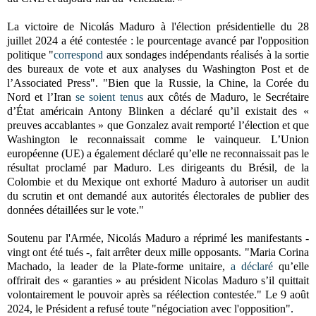
La victoire de
Nicolás Maduro
à l'élection présidentielle du 28
juillet 2024 a été contestée : l
e pourcentage avancé par l'opposition
politique "
correspond
aux sondages indépendants réalisés à la sortie
des bureaux de vote et aux analyses du Washington Post et de
l’Associated Press".
"Bien que la Russie, la Chine, la Corée du
Nord et l’Iran
se soient tenus
aux côtés de Maduro, le Secrétaire
d’État américain Antony Blinken a déclaré qu’il existait des «
preuves accablantes » que Gonzalez avait remporté l’élection et que
Washington le reconnaissait comme le vainqueur. L’Union
européenne (UE) a également déclaré qu’elle ne reconnaissait pas le
résultat proclamé par Maduro. Les dirigeants du Brésil, de la
Colombie et du Mexique ont exhorté Maduro à autoriser un audit
du scrutin et ont demandé aux autorités électorales de publier des
données détaillées sur le vote."
Soutenu par l'Armée,
Nicolás Maduro a réprimé les manifestants -
vingt ont été tués -, fait arrêter deux mille opposants. "Maria Corina
Machado, la leader de la Plate-forme unitaire,
a déclaré
qu’elle
offrirait des « garanties » au président Nicolas Maduro s’il quittait
volontairement le pouvoir après sa réélection contestée." Le 9 août
2024, le Président a refusé toute "négociation avec l'opposition".