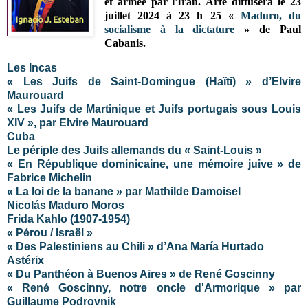
et armée par l'Iran.
Arte diffusera le 23
juillet 2024 à 23 h 25 «
Maduro, du
socialisme à la dictature
» de Paul
Cabanis.
Les Incas
« Les Juifs de Saint-Domingue (Haïti) » d’Elvire
Maurouard
« Les Juifs de Martinique et Juifs portugais sous Louis
XIV », par Elvire Maurouard
Cuba
Le périple des Juifs allemands du « Saint-Louis »
« En République dominicaine, une mémoire juive » de
Fabrice Michelin
« La loi de la banane » par Mathilde Damoisel
Nicolás Maduro Moros
Frida Kahlo (1907-1954)
« Pérou / Israël »
« Des Palestiniens au Chili » d’Ana María Hurtado
Astérix
« Du Panthéon à Buenos Aires » de René Goscinny
« René Goscinny, notre oncle d'Armorique » par
Guillaume Podrovnik