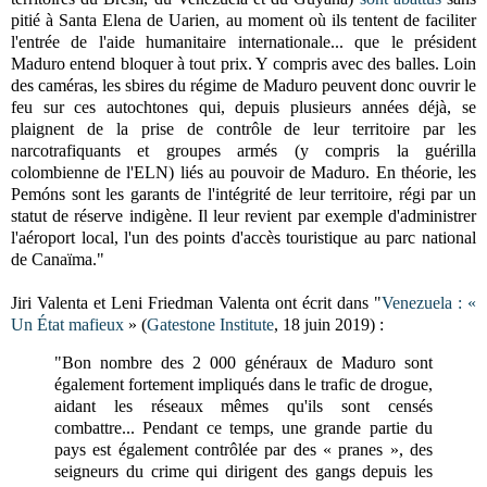
pitié à Santa Elena de Uarien, au moment où ils tentent de faciliter
l'entrée de l'aide humanitaire internationale... que le président
Maduro entend bloquer à tout prix. Y compris avec des balles. Loin
des caméras, les sbires du régime de Maduro peuvent donc ouvrir le
feu sur ces autochtones qui, depuis plusieurs années déjà, se
plaignent de la prise de contrôle de leur territoire par les
narcotrafiquants et groupes armés (y compris la guérilla
colombienne de l'ELN) liés au pouvoir de Maduro. En théorie, les
Pemóns sont les garants de l'intégrité de leur territoire, régi par un
statut de réserve indigène. Il leur revient par exemple d'administrer
l'aéroport local, l'un des points d'accès touristique au parc national
de Canaïma."
Jiri Valenta et Leni Friedman Valenta ont écrit dans "
Venezuela : «
Un État mafieux
» (
Gatestone Institute
, 18 juin 2019) :
"Bon nombre des 2 000 généraux de Maduro sont
également fortement impliqués dans le trafic de drogue,
aidant les réseaux mêmes qu'ils sont censés
combattre... Pendant ce temps, une grande partie du
pays est également contrôlée par des « pranes », des
seigneurs du crime qui dirigent des gangs depuis les