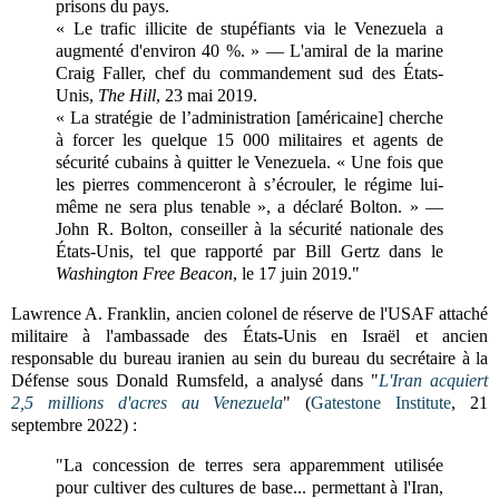
prisons du pays.
« Le trafic illicite de stupéfiants via le Venezuela a
augmenté d'environ 40 %. » — L'amiral de la marine
Craig Faller, chef du commandement sud des États-
Unis,
The Hill
, 23 mai 2019.
« La stratégie de l’administration [américaine] cherche
à forcer les quelque 15 000 militaires et agents de
sécurité cubains à quitter le Venezuela. « Une fois que
les pierres commenceront à s’écrouler, le régime lui-
même ne sera plus tenable », a déclaré Bolton. » —
John R. Bolton, conseiller à la sécurité nationale des
États-Unis, tel que rapporté par Bill Gertz dans le
Washington Free Beacon
, le 17 juin 2019."
Lawrence A. Franklin, ancien colonel de réserve de l'USAF attaché
militaire à l'ambassade des États-Unis en Israël et ancien
responsable du bureau iranien au sein du bureau du secrétaire à la
Défense sous Donald Rumsfeld, a analysé dans "
L'Iran acquiert
2,5 millions d'acres au Venezuela
" (
Gatestone Institute
, 21
septembre 2022) :
"La concession de terres sera apparemment utilisée
pour cultiver des cultures de base... permettant à l'Iran,