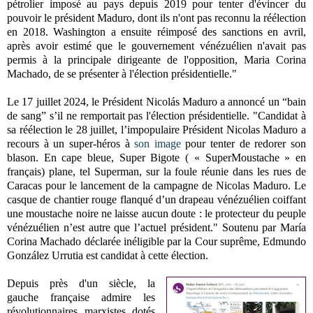
pétrolier imposé au pays depuis 2019 pour tenter d'évincer du
pouvoir le président Maduro, dont ils n'ont pas reconnu la réélection
en 2018. Washington a ensuite réimposé des sanctions en avril,
après avoir estimé que le gouvernement vénézuélien n'avait pas
permis à la principale dirigeante de l'opposition, Maria Corina
Machado, de se présenter à l'élection présidentielle."
Le 17 juillet 2024, le Président Nicolás Maduro a annoncé un “bain
de sang” s’il ne remportait pas l'élection présidentielle. "Candidat à
sa réélection le 28 juillet, l’impopulaire Président Nicolas Maduro a
recours à un super-héros à
son image
pour tenter de redorer son
blason. En cape bleue, Super Bigote ( « SuperMoustache » en
français) plane, tel Superman, sur la foule réunie dans les rues de
Caracas pour le lancement de la campagne de Nicolas Maduro. Le
casque de chantier rouge flanqué d’un drapeau vénézuélien coiffant
une moustache noire ne laisse aucun doute : le protecteur du peuple
vénézuélien n’est autre que l’actuel président." Soutenu par María
Corina Machado déclarée inéligible par la Cour suprême, Edmundo
González Urrutia est candidat à cette élection.
Depuis près d'un siècle, la
gauche française admire les
révolutionnaires marxistes dotés