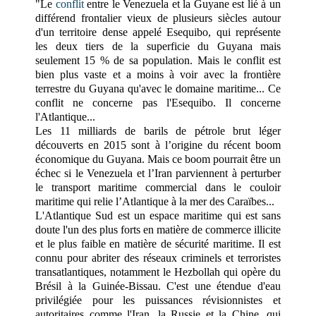
"Le
conflit
entre le Venezuela et la Guyane est lié à un
différend frontalier vieux de plusieurs siècles autour
d'un territoire dense appelé Esequibo, qui représente
les deux tiers de la superficie du Guyana mais
seulement 15 % de sa population. Mais le conflit est
bien plus vaste et a moins à voir avec la frontière
terrestre du Guyana qu'avec le domaine maritime... Ce
conflit ne concerne pas l'Esequibo. Il concerne
l'Atlantique...
Les 11 milliards de barils de pétrole brut léger
découverts en 2015 sont à l’origine du récent boom
économique du Guyana. Mais ce boom pourrait être un
échec si le Venezuela et l’Iran parviennent à perturber
le transport maritime commercial dans le couloir
maritime qui relie l’Atlantique à la mer des Caraïbes...
L'Atlantique Sud est un espace maritime qui est sans
doute l'un des plus forts en matière de commerce illicite
et le plus faible en matière de sécurité maritime. Il est
connu pour abriter des réseaux criminels et terroristes
transatlantiques, notamment le Hezbollah qui opère du
Brésil à la Guinée-Bissau. C'est une étendue d'eau
privilégiée pour les puissances révisionnistes et
autoritaires comme l'Iran, la Russie et la Chine, qui