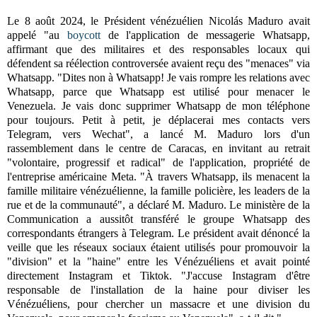
Le 8 août 2024, le Président vénézuélien Nicolás Maduro avait
appelé "au
boycott
de l'application de messagerie Whatsapp,
affirmant que des militaires et des responsables locaux qui
défendent sa réélection controversée avaient reçu des "menaces" via
Whatsapp. "Dites non à Whatsapp! Je vais rompre les relations avec
Whatsapp, parce que Whatsapp est utilisé pour menacer le
Venezuela. Je vais donc supprimer Whatsapp de mon téléphone
pour toujours. Petit à petit, je déplacerai mes contacts vers
Telegram, vers Wechat", a lancé M. Maduro lors d'un
rassemblement dans le centre de Caracas, en invitant au retrait
"volontaire, progressif et radical" de l'application, propriété de
l'entreprise américaine Meta. "À travers Whatsapp, ils menacent la
famille militaire vénézuélienne, la famille policière, les leaders de la
rue et de la communauté", a déclaré M. Maduro. Le ministère de la
Communication a aussitôt transféré le groupe Whatsapp des
correspondants étrangers à Telegram. Le président avait dénoncé la
veille que les réseaux sociaux étaient utilisés pour promouvoir la
"division" et la "haine" entre les Vénézuéliens et avait pointé
directement Instagram et Tiktok. "J'accuse Instagram d'être
responsable de l'installation de la haine pour diviser les
Vénézuéliens, pour chercher un massacre et une division du