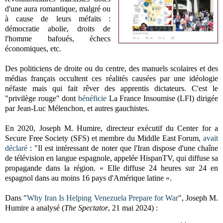
d'une aura romantique, malgré ou
à cause de leurs méfaits :
démocratie abolie, droits de
l'homme bafoués, échecs
économiques, etc.
Des politiciens de droite ou du centre, des manuels scolaires et des
médias français occultent ces réalités causées par une idéologie
néfaste mais qui fait rêver des apprentis dictateurs. C'est le
"privilège rouge" dont
bénéficie
La France Insoumise (LFI) dirigée
par Jean-Luc Mélenchon, et autres gauchistes.
En 2020, Joseph M. Humire, directeur exécutif du Center for a
Secure Free Society (SFS) et membre du Middle East Forum,
avait
déclaré
: "Il est intéressant de noter que l'Iran dispose d'une chaîne
de télévision en langue espagnole, appelée HispanTV, qui diffuse sa
propagande dans la région. « Elle diffuse 24 heures sur 24 en
espagnol dans au moins 16 pays d'Amérique latine ».
Dans "
Why Iran Is Helping Venezuela Prepare for War
", Joseph M.
Humire a analysé (
The Spectator
, 21 mai 2024) :