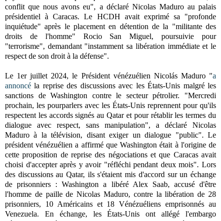
conflit que nous avons eu", a déclaré Nicolas Maduro au palais
présidentiel à Caracas. Le HCDH avait exprimé sa "profonde
inquiétude" après le placement en détention de la "militante des
droits de l'homme" Rocio San Miguel, poursuivie pour
"terrorisme", demandant "instamment sa libération immédiate et le
respect de son droit à la défense".
Le 1er juillet 2024, le Président vénézuélien Nicolás Maduro "
a
annoncé
la reprise des discussions avec les États-Unis malgré les
sanctions de Washington contre le secteur pétrolier. "Mercredi
prochain, les pourparlers avec les États-Unis reprennent pour qu'ils
respectent les accords signés au Qatar et pour rétablir les termes du
dialogue avec respect, sans manipulation", a déclaré Nicolas
Maduro à la télévision, disant exiger un dialogue "public". Le
président vénézuélien a affirmé que Washington était à l'origine de
cette proposition de reprise des négociations et que Caracas avait
choisi d'accepter après y avoir "réfléchi pendant deux mois". Lors
des discussions au Qatar, ils s'étaient mis d'accord sur un échange
de prisonniers : Washington a libéré Alex Saab, accusé d'être
l'homme de paille de Nicolas Maduro, contre la libération de 28
prisonniers, 10 Américains et 18 Vénézuéliens emprisonnés au
Venezuela. En échange, les États-Unis ont allégé l'embargo