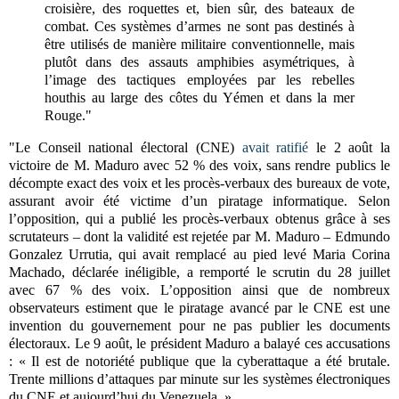
croisière, des roquettes et, bien sûr, des bateaux de
combat. Ces systèmes d’armes ne sont pas destinés à
être utilisés de manière militaire conventionnelle, mais
plutôt dans des assauts amphibies asymétriques, à
l’image des tactiques employées par les rebelles
houthis au large des côtes du Yémen et dans la mer
Rouge."
"Le Conseil national électoral (CNE)
avait ratifié
le 2 août la
victoire de M. Maduro avec 52 % des voix, sans rendre publics le
décompte exact des voix et les procès-verbaux des bureaux de vote,
assurant avoir été victime d’un piratage informatique.
Selon
l’opposition, qui a publié les procès-verbaux obtenus grâce à ses
scrutateurs – dont la validité est rejetée par M. Maduro – Edmundo
Gonzalez Urrutia, qui avait remplacé au pied levé Maria Corina
Machado, déclarée inéligible, a remporté le scrutin du 28 juillet
avec 67 % des voix. L’opposition ainsi que de nombreux
observateurs estiment que le piratage avancé par le CNE est une
invention du gouvernement pour ne pas publier les documents
électoraux. Le 9 août
, le président Maduro a balayé ces accusations
: « Il est de notoriété publique que la cyberattaque a été brutale.
Trente millions d’attaques par minute sur les systèmes électroniques
du CNE et aujourd’hui du Venezuela. »