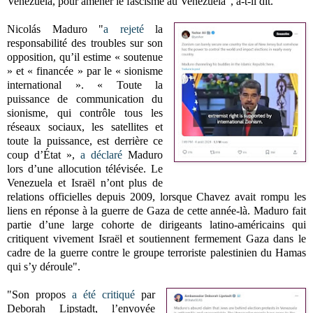
Venezuela, pour amener le fascisme au Venezuela", a-t-il dit."
Nicolás Maduro "
a rejeté
la
responsabilité des troubles sur son
opposition, qu’il estime « soutenue
» et « financée » par le « sionisme
international ». « Toute la
puissance de communication du
sionisme, qui contrôle tous les
réseaux sociaux, les satellites et
toute la puissance, est derrière ce
coup d’État »,
a déclaré
Maduro
lors d’une allocution télévisée. Le
Venezuela et Israël n’ont plus de
relations officielles depuis 2009, lorsque Chavez avait rompu les
liens en réponse à la guerre de Gaza de cette année-là. Maduro fait
partie d’une large cohorte de dirigeants latino-américains qui
critiquent vivement Israël et soutiennent fermement Gaza dans le
cadre de la guerre contre le groupe terroriste palestinien du Hamas
qui s’y déroule".
"Son propos
a été critiqué
par
Deborah Lipstadt, l’envoyée