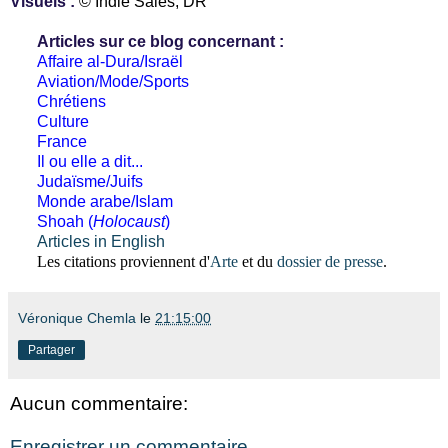
Visuels :
© Indie Sales, DR
Articles sur ce blog concernant :
Affaire al-Dura/Israël
Aviation/Mode/Sports
Chrétiens
Culture
France
Il ou elle a dit...
Judaïsme/Juifs
Monde arabe/Islam
Shoah (
Holocaust
)
Articles in English
Les citations proviennent d'
Arte
et du
dossier de presse
.
Véronique Chemla
le
21:15:00
Partager
Aucun commentaire:
Enregistrer un commentaire