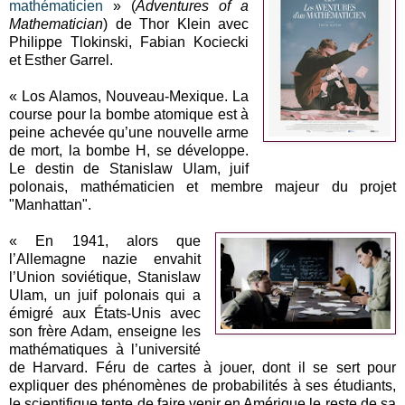
mathématicien
» (
Adventures of a
Mathematician
) de Thor Klein avec
Philippe Tlokinski, Fabian Kociecki
et Esther Garrel.
« Los Alamos, Nouveau-Mexique. La
course pour la bombe atomique est à
peine achevée qu’une nouvelle arme
de mort, la bombe H, se développe.
Le destin de Stanislaw Ulam, juif
polonais, mathématicien et membre majeur du projet
"Manhattan".
« En 1941, alors que
l’Allemagne nazie envahit
l’Union soviétique, Stanislaw
Ulam, un juif polonais qui a
émigré aux États-Unis avec
son frère Adam, enseigne les
mathématiques à l’université
de Harvard. Féru de cartes à jouer, dont il se sert pour
expliquer des phénomènes de probabilités à ses étudiants,
le scientifique tente de faire venir en Amérique le reste de sa