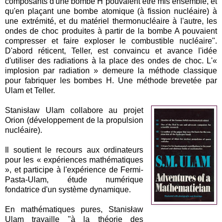
composants d'une bombe H pouvaient être mis ensemble, et
qu'en plaçant une bombe atomique (à fission nucléaire) à
une extrémité, et du matériel thermonucléaire à l'autre, les
ondes de choc produites à partir de la bombe A pouvaient
compresser et faire exploser le combustible nucléaire".
D'abord réticent, Teller, est convaincu et avance l'idée
d'utiliser des radiations à la place des ondes de choc. L'«
implosion par radiation » demeure la méthode classique
pour fabriquer les bombes H. Une méthode brevetée par
Ulam et Teller.
Stanisław Ulam collabore au projet
Orion (développement de la propulsion
nucléaire).
Il soutient le recours aux ordinateurs
pour les « expériences mathématiques
», et participe à l'expérience de Fermi-
Pasta-Ulam, étude numérique
fondatrice d'un système dynamique.
En mathématiques pures, Stanisław
Ulam travaille "à la théorie des