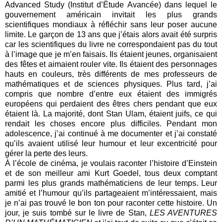
Advanced Study (Institut d’Étude Avancée) dans lequel le
gouvernement américain invitait les plus grands
scientifiques mondiaux à réfléchir sans leur poser aucune
limite. Le garçon de 13 ans que j’étais alors avait été surpris
car les scientifiques du livre ne correspondaient pas du tout
à l’image que je m’en faisais. Ils étaient jeunes, organisaient
des fêtes et aimaient rouler vite. Ils étaient des personnages
hauts en couleurs, très différents de mes professeurs de
mathématiques et de sciences physiques. Plus tard, j’ai
compris que nombre d’entre eux étaient des immigrés
européens qui perdaient des êtres chers pendant que eux
étaient là. La majorité, dont Stan Ulam, étaient juifs, ce qui
rendait les choses encore plus difficiles. Pendant mon
adolescence, j’ai continué à me documenter et j’ai constaté
qu’ils avaient utilisé leur humour et leur excentricité pour
gérer la perte des leurs.
À l’école de cinéma, je voulais raconter l’histoire d’Einstein
et de son meilleur ami Kurt Goedel, tous deux comptant
parmi les plus grands mathématiciens de leur temps. Leur
amitié et l’humour qu’ils partageaient m’intéressaient, mais
je n’ai pas trouvé le bon ton pour raconter cette histoire. Un
jour, je suis tombé sur le livre de Stan,
LES AVENTURES