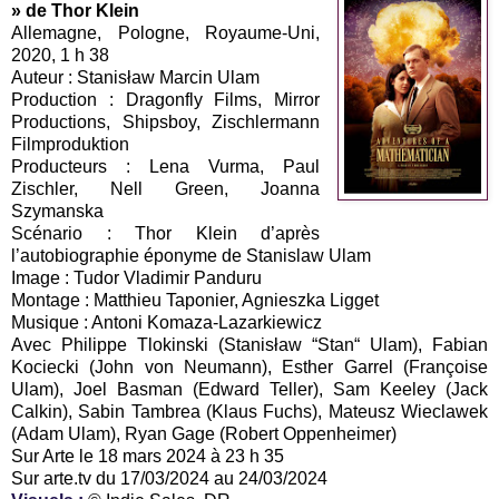
» de Thor Klein
Allemagne, Pologne, Royaume-Uni,
2020, 1 h 38
Auteur : Stanisław Marcin Ulam
Production : Dragonfly Films, Mirror
Productions, Shipsboy, Zischlermann
Filmproduktion
Producteurs : Lena Vurma, Paul
Zischler, Nell Green, Joanna
Szymanska
Scénario : Thor Klein d’après
l’autobiographie éponyme de Stanislaw Ulam
Image : Tudor Vladimir Panduru
Montage : Matthieu Taponier, Agnieszka Ligget
Musique : Antoni Komaza-Lazarkiewicz
Avec Philippe Tlokinski (Stanisław “Stan“ Ulam), Fabian
Kociecki (John von Neumann), Esther Garrel (Françoise
Ulam), Joel Basman (Edward Teller), Sam Keeley (Jack
Calkin), Sabin Tambrea (Klaus Fuchs), Mateusz Wieclawek
(Adam Ulam), Ryan Gage (Robert Oppenheimer)
Sur Arte le 18 mars 2024 à 23 h 35
Sur arte.tv du 17/03/2024 au 24/03/2024