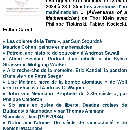
hydrogène
.
Arte diffusera le 18 mars
2024 à 23 h 35 «
Les aventures d'un
mathématicien
» (
Adventures of a
Mathematician
)
de Thor Klein avec
Philippe Tlokinski, Fabian Kociecki,
Esther Garrel.
« Les colères de la Terre », par Sam Stourdzé
Maurice Cohen, peintre et mathématicien
« Pétrole, une histoire de pouvoir » d’Andreas Sawall
« Albert Einstein. Portrait d'un rebelle » de Sylvia
Strasser et Wolfgang Würker
« A la recherche de la mémoire. Eric Kandel, la passion
d'une vie » de Petra Seeger
« Lise Meitner, mère de la bombe atomique » de Wolf
von Truchsess et Andreas G. Wagner
« John von Neumann. Prophète du XXIe siècle », par
Philippe Calderon
« Six amis en quête de liberté. Destins croisés de
Budapest à Manhattan » par Thomas Ammann
Stanislaw Ulam (1909-1984)
« Notre ami l'atome. Un siècle de radioactivité » de
Kenichi Watanabe