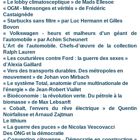
« Le lobby climatosceptique » de Mads Ellesoe
« OGM - Mensonges et vérités » de Frédéric
Castaignède
« Starbucks sans filtre » par Luc Hermann et Gilles
Bovon
« Volkswagen - heurs et malheurs d'un géant de
l'automobile » par Achim Scheunert
L'Art de l'automobile. Chefs-d’œuvre de la collection
Ralph Lauren
« Les couturières contre Ford : la guerre des sexes »
d’Alexia Gaillard
« Vers des transports durables. Des métropoles en
mouvement » de Johan von Mirbach
« Le système Total, anatomie d'une multinationale de
l'énergie » de Jean-Robert Viallet
« Bioéconomie : la révolution verte. Du pétrole à la
biomasse » de Max Lebsanft
« Cobalt, l'envers du rêve électrique » de Quentin
Noirfalisse et Arnaud Zajtman
Le lithium
« La guerre des puces » de Nicolas Vescovacci
Des ONG et la démocratie
« Convention citoyenne - Démocratie en construction »