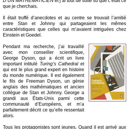
D’UN MATHÉMATICIEN
et j’ai tout de suite su que c’était ce
que je cherchais.
Il était truffé d’anecdotes et au centre se trouvait l’amitié
entre Stan et Johnny qui partageaient les mêmes
caractéristiques que celles qui m’avaient intriguées chez
Einstein et Goedel.
Pendant ma recherche, j’ai travaillé
avec mon conseiller scientifique,
George Dyson, qui a écrit un livre
important intitulé
Turing’s Cathedral
et
qui est le plus grand expert en histoire
du monde numérique. Il est également
le fils de Freeman Dyson, un génie
anglais des mathématiques et ancien
collègue de Stan et Johnny. George a
grandi aux États-Unis parmi cette
communauté d’Européens, et m’a
parfaitement décrit ce qu’elle ressentait
alors.
Tous les protagonistes sont jeunes. Quand il est arrivé aux