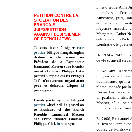
L’historienne Anne A
internés, sous l’ère s
PETITION CONTRE LA
Arméniens, juifs, Ta
SPOLIATION DES
saboteurs », opposant
FRANÇAIS
moyenne annuelle d
JUIFS/PETITION
Margarete Buber-Ne
AGAINST DESPOILMENT
OF FRENCH JEWS
cofondateur du Parti
Kondratiev, le poète e
Je vous invite à signer
cette
pétition
bilingue français/anglais
De 1934 à 1947, près 
destinée à être remise au
de vie et travail en us
Président de la République
Emmanuel Macron et au Premier
« Né aux lendemai
ministre Edouard Philippe. Cette
pétition s'impose car les Français
progressivement
étei
Juifs n'ont aucune organisation
traumatismes qu’il a
pour les défendre. Cliquez
ici
plomb imposée par la 
pour signer.
Russie. Des mémoriaux
un patrimoine histori
I invite you to sign that bilingual
Moscou, où, au sein d
petition
which will be passed on
premiers camps. Dans l
to President of the French
Republic
Emmanuel Macron
En 2006, Emmanuel Am
and Prime Minister
Edouard
Philippe
.
Click
here
to sign.
la "r
edécouverte avec 
goulag de Norilsk - e