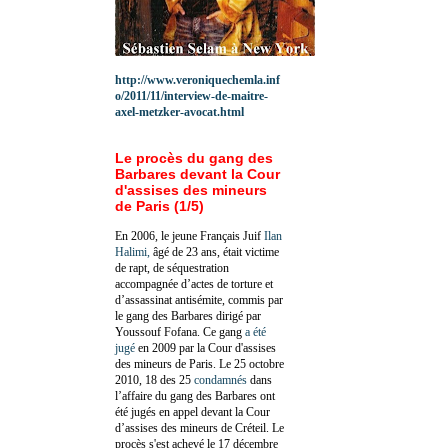
http://www.veroniquechemla.inf
o/2011/11/interview-de-maitre-
axel-metzker-avocat.html
Le procès du gang des
Barbares devant la Cour
d'assises des mineurs
de Paris (1/5)
En 2006, le jeune Français Juif
Ilan
Halimi,
âgé de 23 ans, était victime
de rapt, de séquestration
accompagnée d’actes de torture et
d’assassinat antisémite, commis par
le gang des Barbares dirigé par
Youssouf Fofana. Ce gang
a été
jugé
en 2009 par la Cour d'assises
des mineurs de Paris. Le 25 octobre
2010, 18 des 25
condamnés
dans
l’affaire du gang des Barbares ont
été jugés en appel devant la Cour
d’assises des mineurs de Créteil. Le
procès s'est achevé le 17 décembre