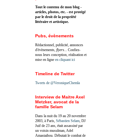
Tout le contenu de mon blog -
articles, photos, etc. - est protégé
par le droit de la propriété
littéraire et artistique.
Pubs, évènements
Rédactionnel, publicité, annonces
d'évènements,
flyers
... Confiez-
nous leurs conception, réalisation et
mise en ligne
en cliquant ici
Timeline de Twitter
Tweets de @VeroniqueChemla
Interview de Maitre Axel
Metzker, avocat de la
famille Selam
Dans la nuit du 19 au 20 novembre
2003, à Paris,
Sébastien Selam
, DJ
Juif de 23 ans, était assassiné par
un voisin musulman, Adel
Amastaibou. Débutait le combat de