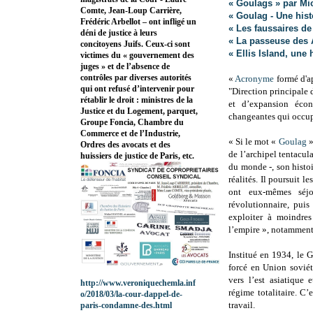
« Goulags » par Mi
Comte, Jean-Loup Carrière,
« Goulag - Une hist
Frédéric Arbellot – ont infligé un
« Les faussaires de
déni de justice à leurs
« La passeuse des 
concitoyens Juifs. Ceux-ci sont
« Ellis Island, une
victimes du « gouvernement des
juges » et de l’absence de
contrôles par diverses autorités
«
Acronyme
formé d'ap
qui ont refusé d’intervenir pour
"Direction principale d
rétablir le droit : ministres de la
et d’expansion écon
Justice et du Logement, parquet,
changeantes qui occupè
Groupe Foncia, Chambre du
Commerce et de l’Industrie,
« Si le mot «
Goulag
»
Ordres des avocats et des
de l’archipel tentacul
huissiers de justice de Paris, etc.
du monde -, son histo
réalités. Il poursuit l
ont eux-mêmes séjo
révolutionnaire, puis
exploiter à moindres
l’empire », notamment 
Institué en 1934, le G
forcé en Union soviéti
vers l’est asiatique
http://www.veroniquechemla.inf
régime totalitaire. C
o/2018/03/la-cour-dappel-de-
travail.
paris-condamne-des.html