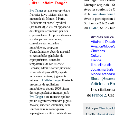
Montage : Yvan Gaill
juifs : l’affaire Tanger
Musique originale : S
Avec les soutiens du
Eva Tanger
est une copropriétaire
de la
Fondation pour 
française juive habitant dans un
Avec la participation 
immeuble du Marais, à Paris.
Présidente du conseil syndical
Sur France 2 le 2 avri
(1988-1998), elle s’est opposée à
Au
FIGRA
, Salle Chur
des illégalités commises par des
copropriétaires. Emprises illégales
Articles sur ce
sur des parties communes,
Affaire al-Dura/I
convoitise et spéculation
Aviation/Mode/S
immobilières, soupçons
Chrétiens
d’antisémitisme, abus de majorité
Culture
en Assemblées générales de
copropriétaires, « mandat
France
temporaire » de Me Michèle
Il ou elle a dit...
Lebossé, administratrice judiciaire,
Judaïsme/Juifs
renouvelé depuis 2009, experts
Monde arabe/Is
judiciaires partiaux, jugements
Shoah (
Holocau
iniques…
L’affaire Tanger
illustre le
Articles in E
processus de spoliations
immobilières depuis 2000 visant
Les citations s
des copropriétaires français juifs.
de
France 2
. Cet 
Eva Tanger
a été ruinée et spoliée
par un « gouvernement des juges ».
Malade, endettée, calomniée, cette
Publié par
Véronique C
fonctionnaire retraitée quasi-
septuagénaire a été expulsée de son
Libellés :
Antisémitisme