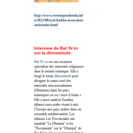
http://www.veroniquechemla.inf
o/2022/08/eyal-hadda-assassinat-
antisemite.html
Interview de Bat Ye’or
sur la dhimmitude
Bat Ye’or
est une essayiste
spécialiste des minorités religieuses
dans le monde islamique. Elle a
forgé le terme
dhimmitude
pour
désigner le statut cruel des
minorités non-musulmanes
(Dhimmis) dans les pays
islamiques ou en « terre d’islam ».
Elle a aussi analysé Eurabia,
alliance euro-arabe visant à unir
l’Europe aux pays arabes dans un
ensemble méditerranéen. Les
éditions Les Provinciales ont
republié "Le Dhimmi" et les
"Documents" sur le "Dhimmi" de
Bat Ye'or. Un essai pionnier dont la