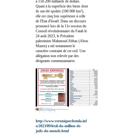
à 150-200 milliards de dollars.
Quant à la superficie des biens dont
ils ont été spoliés (100 000 km²),
elle est cinq fois supérieure à celle
de l'Etat d'Israël. Dans un discours
prononcé lors de la 11e session du
Conseil révolutionnaire du Fatah le
24 août 2023, le Président
palestinien Mahmoud Abbas (Abou
Mazen) a nié notamment le
caractère contraint de cet exil. Une
allégation non relevée par des
dirigeants communautaires.
http://www.veroniquechemla.inf
o/2023/09/lexil-du-million-de-
juifs-du-monde.html