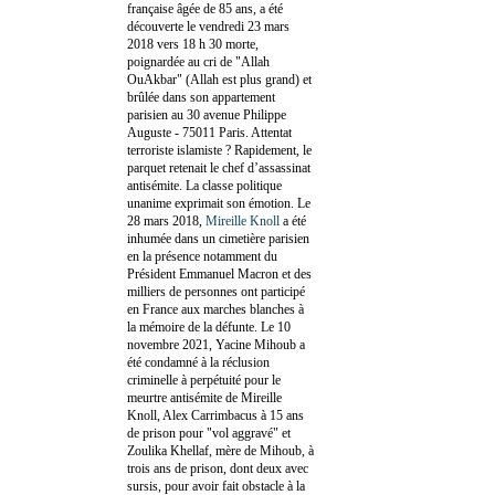
française âgée de 85 ans, a été
découverte le vendredi 23 mars
2018 vers 18 h 30 morte,
poignardée au cri de "Allah
OuAkbar" (Allah est plus grand) et
brûlée dans son appartement
parisien au 30 avenue Philippe
Auguste - 75011 Paris. Attentat
terroriste islamiste ? Rapidement, le
parquet retenait le chef d’assassinat
antisémite. La classe politique
unanime exprimait son émotion. Le
28 mars 2018,
Mireille Knoll
a été
inhumée dans un cimetière parisien
en la présence notamment du
Président Emmanuel Macron et des
milliers de personnes ont participé
en France aux marches blanches à
la mémoire de la défunte. Le 10
novembre 2021, Yacine Mihoub a
été condamné à la réclusion
criminelle à perpétuité pour le
meurtre antisémite de Mireille
Knoll, Alex Carrimbacus à 15 ans
de prison pour "vol aggravé" et
Zoulika Khellaf, mère de Mihoub, à
trois ans de prison, dont deux avec
sursis, pour avoir fait obstacle à la