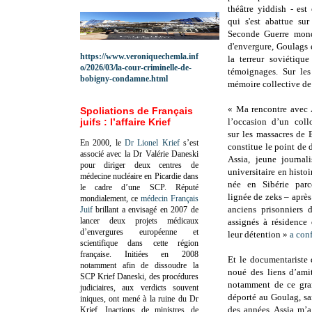
théâtre yiddish - est
qui s'est abattue sur
Seconde Guerre mond
d'envergure, Goulags 
https://www.veroniquechemla.inf
la terreur soviétiqu
o/2026/03/la-cour-criminelle-de-
témoignages. Sur les
bobigny-condamne.html
mémoire collective de
« Ma rencontre avec 
Spoliations de Français
juifs : l’affaire Krief
l’occasion d’un coll
sur les massacres de 
En 2000, le
Dr Lionel Krief
s’est
constitue le point de d
associé avec la Dr Valérie Daneski
Assia, jeune journal
pour diriger deux centres de
universitaire en histoir
médecine nucléaire en Picardie dans
née en Sibérie parc
le cadre d’une SCP.
Réputé
lignée de zeks – après 
mondialement, ce
médecin Français
anciens prisonniers 
Juif
brillant a envisagé en 2007 de
lancer deux projets médicaux
assignés à résidence
d’envergures européenne et
leur détention »
a con
scientifique dans cette région
française.
Initiées en 2008
Et le documentariste
notamment afin de dissoudre la
noué des liens d’amit
SCP Krief Daneski, des procédures
notamment de ce gran
judiciaires, aux verdicts souvent
déporté au Goulag, sa
iniques, ont mené à la ruine du Dr
des années, Assia m’a
Krief.
Inactions de ministres de