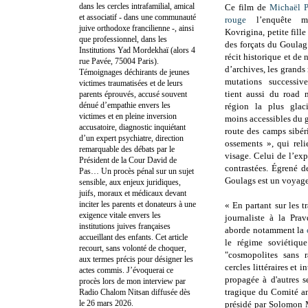
dans les cercles intrafamilial, amical
Ce film de
Michaël P
et associatif - dans une communauté
rouge
l’enquête m
juive orthodoxe francilienne -, ainsi
Kovrigina, petite fill
que professionnel, dans les
des forçats du Goulag
Institutions Yad Mordekhaï (alors 4
récit historique et d
rue Pavée, 75004 Paris).
d’archives, les grand
Témoignages déchirants de jeunes
mutations successiv
victimes traumatisées et de leurs
tient aussi du road 
parents éprouvés, accusé souvent
dénué d’empathie envers les
région la plus glac
victimes et en pleine inversion
moins accessibles du g
accusatoire, diagnostic inquiétant
route des camps sibér
d’un expert psychiatre, direction
ossements », qui rel
remarquable des débats par le
visage. Celui de l’exp
Président de la Cour David de
contrastées. Égrené d
Pas… Un procès pénal sur un sujet
Goulags est un voyage 
sensible, aux enjeux juridiques,
juifs, moraux et médicaux devant
inciter les parents et donateurs à une
« En partant sur les 
exigence vitale envers les
journaliste à la Pra
institutions juives françaises
aborde notamment la
accueillant des enfants. Cet article
le régime soviétiqu
recourt, sans volonté de choquer,
"cosmopolites sans r
aux termes précis pour désigner les
cercles littéraires et i
actes commis. J’évoquerai ce
propagée à d'autres se
procès lors de mon interview par
tragique du Comité ant
Radio Chalom Nitsan diffusée dès
le 26 mars 2026.
présidé par Solomon M