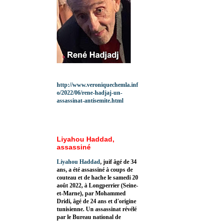
http://www.veroniquechemla.inf
o/2022/06/rene-hadjaj-un-
assassinat-antisemite.html
Liyahou Haddad,
assassiné
Liyahou Haddad
, juif âgé de 34
ans, a été assassiné à coups de
couteau et de hache le samedi 20
août 2022, à Longperrier (Seine-
et-Marne), par Mohammed
Dridi, âgé de 24 ans et d'origine
tunisienne. Un assassinat révélé
par le Bureau national de