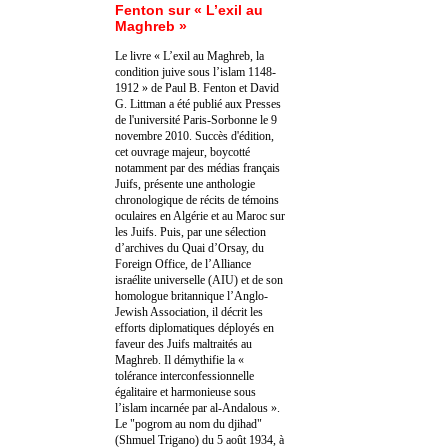
Fenton sur « L’exil au
Maghreb »
Le livre « L’exil au Maghreb, la
condition juive sous l’islam 1148-
1912 » de Paul B. Fenton et David
G. Littman a été publié aux Presses
de l'université Paris-Sorbonne le 9
novembre 2010. Succès d'édition,
cet ouvrage majeur, boycotté
notamment par des médias français
Juifs, présente une anthologie
chronologique de récits de témoins
oculaires en Algérie et au Maroc sur
les Juifs. Puis, par une sélection
d’archives du Quai d’Orsay, du
Foreign Office, de l’Alliance
israélite universelle (AIU) et de son
homologue britannique l’Anglo-
Jewish Association, il décrit les
efforts diplomatiques déployés en
faveur des Juifs maltraités au
Maghreb. Il démythifie la «
tolérance interconfessionnelle
égalitaire et harmonieuse sous
l’islam incarnée par al-Andalous ».
Le "pogrom au nom du djihad"
(Shmuel Trigano) du 5 août 1934, à