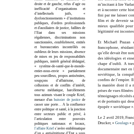
droite et de gauche, refus d’agir ou
m’incitant à lire Var
inefficacité d’organisations et
et à raconter cette hi
d’intellectuels juifs, «
fini par me laisser co
dysfonctionnements » d’institutions
film et de devenir sa
publiques, d'ordres professionnels
mieux qualifiée pour 
et d'auxiliaires de justice, faillites de
légitimité est incontes
l’Etat dans ses missions
régaliennes, discriminations non
Et Michaël Prazan 
sanctionnées,
establishment
, entités
et bureaucraties incontrôlés ou
francophone, résidan
oublieux de leurs missions, absence
qu’elle devait être no
de mises en jeu de responsabilités
des idéologies et ens
publiques, intérêt général dédaigné,
chape d’oubli. A tra
« système-de-santé-que-le-monde-
documentaire met en l
entier-nous-envie » partialement
soviétique, la conquê
peu sourcilleux, propos antisémites,
confins de l’empire. I
soupçons d’affairisme, de
la manière dont il a 
collusions et de conflits d’intérêt,
omerta
médiatique, harcèlements
prises de vues filmées
tous azimuts visant le couple Krief,
témoignages récoltés a
menace d'un
huissier de justice
de
et de portraits qui des
casser une porte…
A la confluence
épopée » soviétique »
entre politique et santé, à la jonction
entre secteurs public et privé, à
Le 2 avril 2019, Franc
l’articulation entre pouvoirs
Drucker, «
Goulags
» 
politiques nationaux et locaux,
l’affaire Krief
s’avère emblématique
d’un « antisémitisme d’Etat » sous