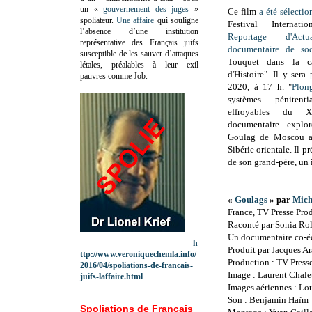
un «
gouvernement des juges
»
Ce film
a été sélectio
spoliateur.
Une affaire
qui souligne
Festival Interna
l’absence d’une institution
Reportage d'Ac
représentative des Français juifs
documentaire de soc
susceptible de les sauver d’attaques
Touquet dans la cat
létales, préalables à leur exil
d'Histoire". Il y sera
pauvres comme Job.
2020, à 17 h. "
Plon
systèmes pénitent
effroyables du 
documentaire explo
Goulag de Moscou a
Sibérie orientale. Il p
de son grand-père, un 
«
Goulags
» par
Mich
France,
TV Presse Prod
Raconté par Sonia Ro
Un documentaire co-éc
h
Produit par Jacques A
ttp://www.veroniquechemla.info/
Production : TV Press
2016/04/spoliations-de-francais-
Image : Laurent Chale
juifs-laffaire.html
Images aériennes : Lo
Son : Benjamin Haïm
Spoliations de Français