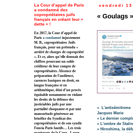
La Cour d’appel de Paris
vendredi 13
a condamné des
copropriétaires juifs
« Goulags »
français en créant leur «
dette » !
En 2017, la Cour d’appel de
Paris
a condamné
injustement
M. B., copropriétaires Juifs
français, pour un prétendu «
arriéré de charges de copropriété
». Et ce, alors qu’elle donnait des
chiffres prouvant un solde
créditeur de leur compte de
copropriétaires. Absence de
préparation de l’audience,
carences basiques en droit, en
langue française et en
arithmétique, déni d’un procès
équitable notamment en violant
les droits de la défense des
justiciables juifs par une
« L'antisémitisme
partialité choquante et par une
Jacques Marie
mansuétude généreuse au
« Le dernier complo
bénéfice du Syndicat des
copropriétaires et de son syndic
« L'ombre de Stali
Foncia Paris fautifs… Les trois
« Hiroshima, la déf
magistrats de la Cour - Laure