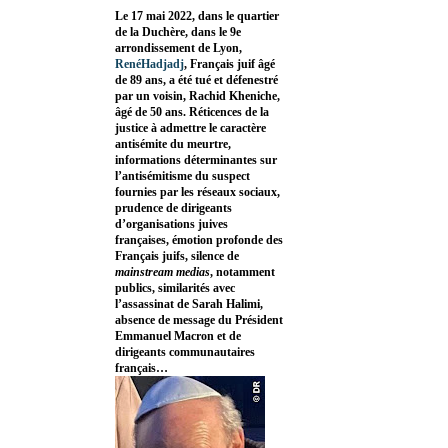
Le 17 mai 2022, dans le quartier
de la Duchère, dans le 9e
arrondissement de Lyon,
RenéHadjadj
, Français juif âgé
de 89 ans, a été tué et défenestré
par un voisin, Rachid Kheniche,
âgé de 50 ans. Réticences de la
justice à admettre le caractère
antisémite du meurtre,
informations déterminantes sur
l’antisémitisme du suspect
fournies par les réseaux sociaux,
prudence de dirigeants
d’organisations juives
françaises, émotion profonde des
Français juifs, silence de
mainstream medias
, notamment
publics, similarités avec
l’assassinat de Sarah Halimi,
absence de message du Président
Emmanuel Macron et de
dirigeants communautaires
français…