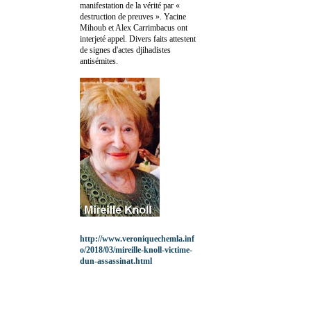
manifestation de la vérité par «
destruction de preuves ». Yacine
Mihoub et Alex Carrimbacus ont
interjeté appel. Divers faits attestent
de signes d'actes djihadistes
antisémites.
http://www.veroniquechemla.inf
o/2018/03/mireille-knoll-victime-
dun-assassinat.html