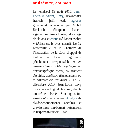
antisémite, est mort
Le vendredi 19 août 2016,
Jean-
Louis (Chalom) Levy
, sexagénaire
français juif, était
agressé
gravement au couteau par Mehdi
Kerkoub, délinquant franco-
algérien multirécidiviste, alors âgé
de 44 ans et
criant
« Allahou Aqbar
» (Allah est le plus grand). Le 12
septembre 2019, la Chambre de
l’instruction de la Cour d’appel de
Colmar a déclaré l’agresseur
pénalement irresponsable
«
en
raison d’un trouble psychique ou
neuropsychique ayant, au moment
des faits, aboli son discernement ou
le contrôle de ses actes
»
. Le 30
décembre 2019, Jean-Louis Levy
est décédé à l’âge de 65 ans ; il a été
enterré en Israël. Son agression
aurait du/pu être évitée.
Analyse
de
dysfonctionnements occultés et
gravissimes impliquant notamment
la responsabilité de l’Etat.