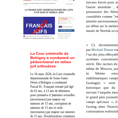
travaux forcés pour a
Guerre mondiale ; de
prisonniers des Alle
considérés comme "enn
minière anciennement i
un débat sur la mémoi
musée de Norilsk occul
« Ce documenta
par
Michaël Prazan
es
La Cour criminelle de
l’un des plus effroyab
Bobigny a condamné un
systèmes concentrat
pédocriminel en milieu
siècle. Des racines d
juif orthodoxe
même de Moscou, jus
la Sibérie orie
Le 16 mars 2026, la Cour criminelle
emblématiques camps
départementale de Seine-Saint-
Denis à Bobigny a condamné
Goulag(s) » tient
Pascal H., Français retraité juif âgé
historique que du
de 61 ans, à 13 ans de détention
suivant l’enquête men
pour (tentative d’)atteintes sexuelles
le grand père journali
(incestueuse) par majeur sur
camps spéciaux », il
mineurs de 15 ans, corruption de
Goulag dans l'histoi
mineurs de 15 ans et viols
colonisation territori
(incestueux) par majeur sur mineurs
de 15 ans. Des
infractions commises