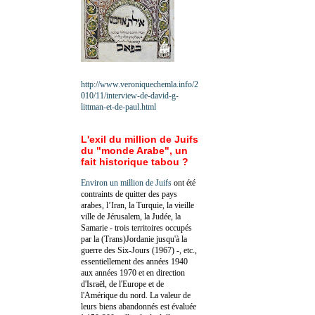
http://www.veroniquechemla.info/2
010/11/interview-de-david-g-
littman-et-de-paul.html
L'exil du million de Juifs
du "monde Arabe", un
fait historique tabou ?
Environ un million de Juifs
ont été
contraints de quitter des pays
arabes, l’Iran, la Turquie, la vieille
ville de Jérusalem, la Judée, la
Samarie - trois territoires occupés
par la (Trans)Jordanie jusqu'à la
guerre des Six-Jours (1967) -, etc.,
essentiellement des années 1940
aux années 1970 et en direction
d'Israël, de l'Europe et de
l'Amérique du nord. La valeur de
leurs biens abandonnés est évaluée