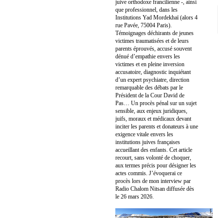
juive orthodoxe francilienne -, ainsi
que professionnel, dans les
Institutions Yad Mordekhaï (alors 4
rue Pavée, 75004 Paris).
Témoignages déchirants de jeunes
victimes traumatisées et de leurs
parents éprouvés, accusé souvent
dénué d’empathie envers les
victimes et en pleine inversion
accusatoire, diagnostic inquiétant
d’un expert psychiatre, direction
remarquable des débats par le
Président de la Cour David de
Pas… Un procès pénal sur un sujet
sensible, aux enjeux juridiques,
juifs, moraux et médicaux devant
inciter les parents et donateurs à une
exigence vitale envers les
institutions juives françaises
accueillant des enfants. Cet article
recourt, sans volonté de choquer,
aux termes précis pour désigner les
actes commis. J’évoquerai ce
procès lors de mon interview par
Radio Chalom Nitsan diffusée dès
le 26 mars 2026.