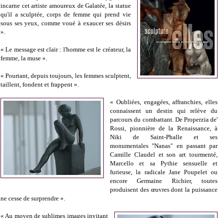
incarne cet artiste amoureux de Galatée, la statue
qu'il a sculptée, corps de femme qui prend vie
sous ses yeux, comme voué à exaucer ses désirs
».
« Le message est clair : l'homme est le créateur, la
femme, la muse ».
« Pourtant, depuis toujours, les femmes sculptent,
taillent, fondent et frappent ».
« Oubliées, engagées, affranchies, elles
connaissent un destin qui relève du
parcours du combattant. De Properzia de'
Rossi, pionnière de la Renaissance, à
Niki de Saint-Phalle et ses
monumentales "Nanas" en passant par
Camille Claudel et son art tourmenté,
Marcello et sa Pythie sensuelle et
furieuse, la radicale Jane Poupelet ou
encore Germaine Richier, toutes
produisent des œuvres dont la puissance
ne cesse de surprendre ».
« Au moyen de sublimes images invitant