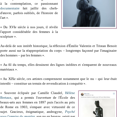
à la contemplation, ce passionnant
documentaire
fait jaillir des chefs-
d'œuvre, parfois oubliés, de l'histoire de
l'art ».
« Du XVIe siècle à nos jours, il révèle
l'apport considérable des femmes à la
sculpture ».
Au-delà de son intérêt historique, la réflexion d'Émilie Valentin et Tristan Benoit
porte aussi sur la réappropriation du corps – longtemps façonné par l'imaginaire
des hommes – par les femmes ».
« Au fil du temps, elles dessinent des lignes inédites et s'emparent de nouveaux
matériaux ».
« Au XIXe siècle, ces artistes comprennent notamment que le nu – qui leur était
interdit – constitue un terrain de revendication à conquérir ».
« Souvent éclipsée par Camille Claudel,
Hélène
Bertaux
, qui a permis l'ouverture de l'École des
beaux-arts aux femmes en 1897 puis l'accès au prix
de Rome en 1903, s'empare avec virtuosité de ce
sujet. Gracieux, énigmatique, androgyne,
Psyché
sous l'empire du mystère
, son nu en bronze, saisit par