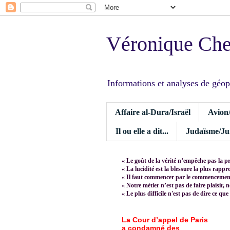
Véronique Ch
Informations et analyses de géopoli
Affaire al-Dura/Israël
Avion
Il ou elle a dit...
Judaïsme/Jui
« Le goût de la vérité n’empêche pas la p
« La lucidité est la blessure la plus rapp
« Il faut commencer par le commencement,
« Notre métier n’est pas de faire plaisir, 
« Le plus difficile n'est pas de dire ce que
La Cour d’appel de Paris
a condamné des