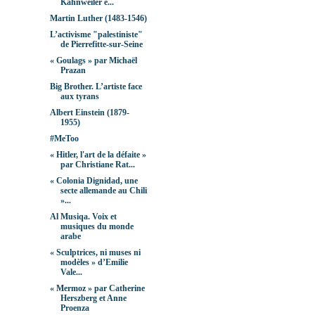
Kahnweiler e...
Martin Luther (1483-1546)
L’activisme "palestiniste"
de Pierrefitte-sur-Seine
« Goulags » par Michaël
Prazan
Big Brother. L’artiste face
aux tyrans
Albert Einstein (1879-
1955)
#MeToo
« Hitler, l'art de la défaite »
par Christiane Rat...
« Colonia Dignidad, une
secte allemande au Chili
»...
Al Musiqa. Voix et
musiques du monde
arabe
« Sculptrices, ni muses ni
modèles » d’Emilie
Vale...
« Mermoz » par Catherine
Herszberg et Anne
Proenza