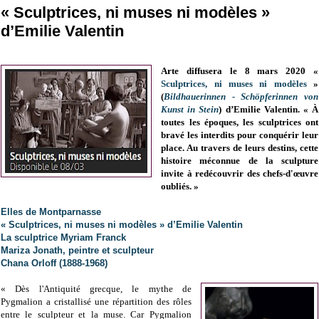
« Sculptrices, ni muses ni modèles »
d’Emilie Valentin
Arte diffusera le 8 mars 2020 «
Sculptrices, ni muses ni modèles
»
(
Bildhauerinnen - Schöpferinnen von
Kunst in Stein
) d’Emilie Valentin. « À
toutes les époques, les sculptrices ont
bravé les interdits pour conquérir leur
place. Au travers de leurs destins, cette
histoire méconnue de la sculpture
invite à redécouvrir des chefs-d'œuvre
oubliés. »
Elles de Montparnasse
« Sculptrices, ni muses ni modèles » d’Emilie Valentin
La sculptrice Myriam Franck
Mariza Jonath, peintre et sculpteur
Chana Orloff (1888-1968)
« Dès l'Antiquité grecque, le mythe de
Pygmalion a cristallisé une répartition des rôles
entre le sculpteur et la muse. Car Pygmalion