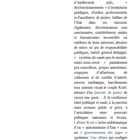
d’intellectuels juifs, «
dysfonctionnements » d’institutions
publiques, d'ordres professionnels
et d'auxiliaires de justice, faillites de
l’Etat dans ses missions
régaliennes, discriminations non
sanctionnées,
establishment
, entités
et bureaucraties incontrôlés ou
oublieux de leurs missions, absence
de mises en jeu de responsabilités
publiques, intérêt général dédaigné,
« système-de-santé-que-le-monde-
entier-nous-envie » partialement
peu sourcilleux, propos antisémites,
soupçons d’affairisme, de
collusions et de conflits d’intérêt,
omerta
médiatique, harcèlements
tous azimuts visant le couple Krief,
menace d'un
huissier de justice
de
casser une porte…
A la confluence
entre politique et santé, à la jonction
entre secteurs public et privé, à
l’articulation entre pouvoirs
politiques nationaux et locaux,
l’affaire Krief
s’avère emblématique
d’un « antisémitisme d’Etat » sous
un «
gouvernement des juges
»
spoliateur.
Une affaire
qui souligne