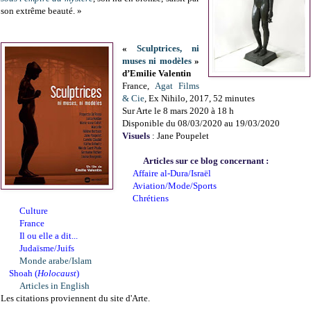
son extrême beauté. »
«
Sculptrices, ni
muses ni modèles
»
d’Emilie Valentin
France,
Agat Films
& Cie
, Ex Nihilo, 2017, 52 minutes
Sur Arte le 8 mars 2020 à 18 h
Disponible du 08/03/2020 au 19/03/2020
Visuels
: Jane Poupelet
Articles sur ce blog concernant :
Affaire al-Dura/Israël
Aviation/Mode/Sports
Chrétiens
Culture
France
Il ou elle a dit...
Judaïsme/Juifs
Monde arabe/Islam
Shoah (
Holocaust
)
Articles in English
Les citations proviennent du site d'Arte.