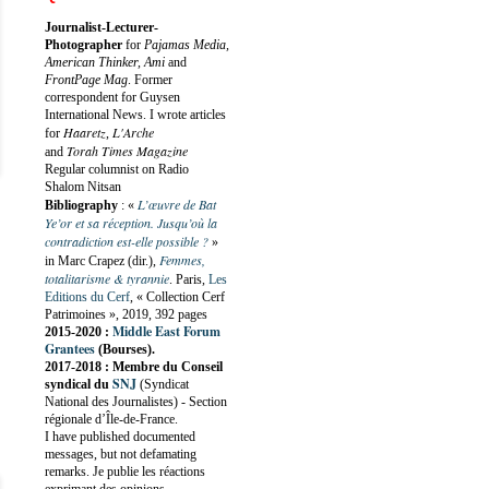
Journalist-Lecturer-
Photographer
for
Pajamas Media,
American Thinker, Ami
and
FrontPage Mag
. Former
correspondent for Guysen
International News. I wrote articles
Haaretz
L'Arche
for
,
Torah Times Magazine
and
Regular columnist on Radio
Shalom Nitsan
L’œuvre de Bat
Bibliography
:
«
Ye’or et sa réception. Jusqu’où la
contradiction est-elle possible ?
»
Femmes,
in Marc Crapez (dir.),
totalitarisme & tyrannie
. Paris,
Les
Editions du Cerf
, « Collection Cerf
Patrimoines », 2019, 392 pages
Middle East Forum
2015-2020 :
Grantees
(Bourses).
2017-2018 : Membre du Conseil
SNJ
syndical du
(Syndicat
National des Journalistes) - Section
régionale d’Île-de-France.
I have published documented
messages, but not defamating
remarks. Je publie les réactions