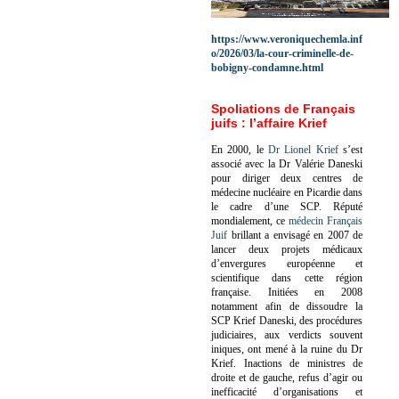
https://www.veroniquechemla.inf
o/2026/03/la-cour-criminelle-de-
bobigny-condamne.html
Spoliations de Français
juifs : l’affaire Krief
En 2000, le
Dr Lionel Krief
s’est
associé avec la Dr Valérie Daneski
pour diriger deux centres de
médecine nucléaire en Picardie dans
le cadre d’une SCP.
Réputé
mondialement, ce
médecin Français
Juif
brillant a envisagé en 2007 de
lancer deux projets médicaux
d’envergures européenne et
scientifique dans cette région
française.
Initiées en 2008
notamment afin de dissoudre la
SCP Krief Daneski, des procédures
judiciaires, aux verdicts souvent
iniques, ont mené à la ruine du Dr
Krief.
Inactions de ministres de
droite et de gauche, refus d’agir ou
inefficacité d’organisations et