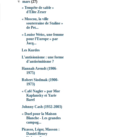
▼
mars
(27)
« Tempête de sable »
d'Elite Zexer
« Moscou, la ville
souterraine de Staline »
de Pet...
« Louise Weiss, une femme
pour l’Europe » par
Jacq...
Les Kurdes
L’antisionisme : une forme
d’antisémitisme ?
Hannah Arendt (1906-
1975)
Robert Siodmak (1900-
1973)
« Café Nagler » par Mor
Kaplansky et Yariv
Barel
Johnny Cash (1932-2003)
« Duel pour la Maison
Blanche - Les grandes
campag...
Picasso, Léger, Masson :
Daniel-Henry