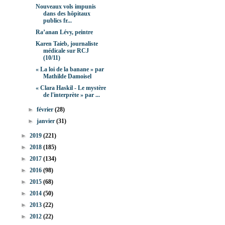
Nouveaux vols impunis
dans des hôpitaux
publics fr...
Ra’anan Lévy, peintre
Karen Taieb, journaliste
médicale sur RCJ
(10/11)
« La loi de la banane » par
Mathilde Damoisel
« Clara Haskil - Le mystère
de l'interprète » par ...
►
février
(28)
►
janvier
(31)
►
2019
(221)
►
2018
(185)
►
2017
(134)
►
2016
(98)
►
2015
(68)
►
2014
(50)
►
2013
(22)
►
2012
(22)