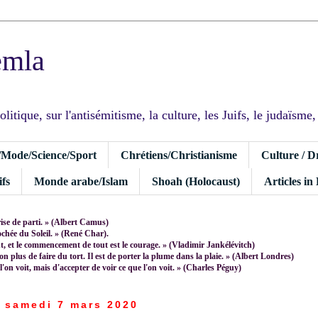
emla
tique, sur l'antisémitisme, la culture, les Juifs, le judaïsme, I
/Mode/Science/Sport
Chrétiens/Christianisme
Culture / D
fs
Monde arabe/Islam
Shoah (Holocaust)
Articles in
rise de parti. » (Albert Camus)
rochée du Soleil. » (René Char).
 et le commencement de tout est le courage. » (Vladimir Jankélévitch)
non plus de faire du tort. Il est de porter la plume dans la plaie. » (Albert Londres)
 l'on voit, mais d'accepter de voir ce que l'on voit. » (Charles Péguy)
samedi 7 mars 2020