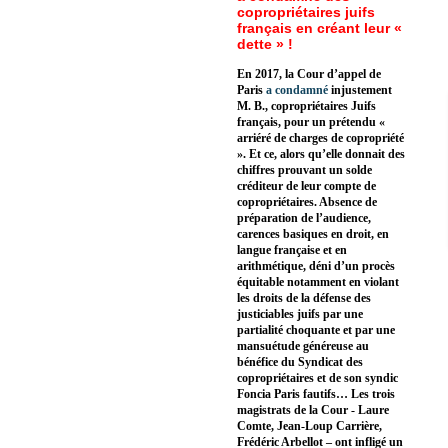
copropriétaires juifs
français en créant leur «
dette » !
En 2017, la Cour d’appel de
Paris
a condamné
injustement
M. B., copropriétaires Juifs
français, pour un prétendu «
arriéré de charges de copropriété
». Et ce, alors qu’elle donnait des
chiffres prouvant un solde
créditeur de leur compte de
copropriétaires. Absence de
préparation de l’audience,
carences basiques en droit, en
langue française et en
arithmétique, déni d’un procès
équitable notamment en violant
les droits de la défense des
justiciables juifs par une
partialité choquante et par une
mansuétude généreuse au
bénéfice du Syndicat des
copropriétaires et de son syndic
Foncia Paris fautifs… Les trois
magistrats de la Cour - Laure
Comte, Jean-Loup Carrière,
Frédéric Arbellot – ont infligé un