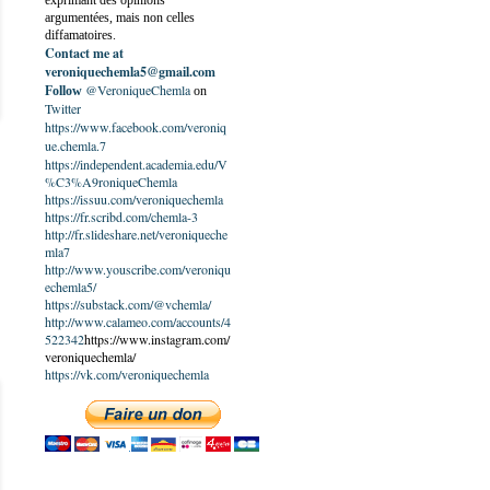
exprimant des opinions
argumentées, mais non celles
diffamatoires.
Contact me at
veroniquechemla5@gmail.com
@VeroniqueChemla
Follow
on
Twitter
https://www.facebook.com/veroniq
ue.chemla.7
https://independent.academia.edu/V
%C3%A9roniqueChemla
https://issuu.com/veroniquechemla
https://fr.scribd.com/chemla-3
http://fr.slideshare.net/veroniqueche
mla7
http://www.youscribe.com/veroniqu
echemla5/
https://substack.com/@vchemla/
http://www.calameo.com/accounts/4
522342
https://www.instagram.com/
veroniquechemla/
https://vk.com/veroniquechemla