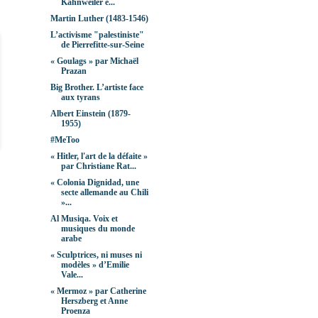
Kahnweiler e...
Martin Luther (1483-1546)
L’activisme "palestiniste"
de Pierrefitte-sur-Seine
« Goulags » par Michaël
Prazan
Big Brother. L’artiste face
aux tyrans
Albert Einstein (1879-
1955)
#MeToo
« Hitler, l'art de la défaite »
par Christiane Rat...
« Colonia Dignidad, une
secte allemande au Chili
»...
Al Musiqa. Voix et
musiques du monde
arabe
« Sculptrices, ni muses ni
modèles » d’Emilie
Vale...
« Mermoz » par Catherine
Herszberg et Anne
Proenza