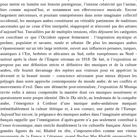
pour mettre en lumière son histoire prestigieuse, l’intense créativité qui l’anime,
hier comme aujourd’hui, et notamment son effervescence musicale. Encore
largement méconnues, et pourtant omniprésentes dans notre imaginaire collectif
occidental, les musiques arabes constituent un véritable patrimoine de traditions
ancestrales qui ne cesse d’être interprété, réapproprié et réinventé par des artistes
d’aujourd’hui. Travaillées par de multiples tensions, elles déjouent les catégories
en conciliant ce que l’Occident oppose fermement : l’inspiration mystique et
profane, populaire et savante, rurale et urbaine. De plus les musiques arabes
s’épanouissent sur un très large territoire, ouvert aux influences persanes, turques,
asiatiques à l’Est, berbères et africaines au Sud, enfin européennes au Nord -
surtout après la chute de l’Empire ottoman en 1918. De fait, si l’exposition ne
propose pas une définition stricte et définitive des musiques et de la culture
arabes, elle fournit davantage des repères aux visiteurs pour en apprécier la
diversité et la beauté inouïe – conscience nécessaire pour mieux déjouer les
préjugés dans notre approche contemporaine du monde arabe, de ses conflits et
mouvements d’exil. Dans une démarche post-orientaliste, l’exposition Al Musiqa
invite enfin à mieux comprendre la manière dont ces musiques nourrissent et
questionnent notre propre identité. Dès le IXe siècle, au lendemain de la conquête
arabe, l’émergence à Cordoue d’une musique arabo-andalouse marquait
irrémédiablement la culture ibérique et, à son contact, une partie de l’Europe.
Aujourd’hui encore, la prégnance des musiques arabes dans l’imaginaire artistique
français rappelle que l’immigration d’après-guerre n’a pas seulement contribué à
l’essor économique, mais enrichi durablement la vie culturelle française. Ainsi les
grandes figures du
raï
, Khaled en tête, s’imposent-elles comme une vitrine
rayonnante de la France à l’étranger, quand Bachar Mar Khalifé enorgueillit le