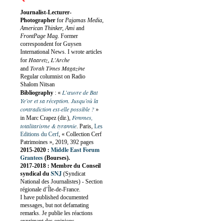
Journalist-Lecturer-
Photographer
for
Pajamas Media,
American Thinker, Ami
and
FrontPage Mag
. Former
correspondent for Guysen
International News. I wrote articles
Haaretz
L'Arche
for
,
Torah Times Magazine
and
Regular columnist on Radio
Shalom Nitsan
L’œuvre de Bat
Bibliography
:
«
Ye’or et sa réception. Jusqu’où la
contradiction est-elle possible ?
»
Femmes,
in Marc Crapez (dir.),
totalitarisme & tyrannie
. Paris,
Les
Editions du Cerf
, « Collection Cerf
Patrimoines », 2019, 392 pages
Middle East Forum
2015-2020 :
Grantees
(Bourses).
2017-2018 : Membre du Conseil
SNJ
syndical du
(Syndicat
National des Journalistes) - Section
régionale d’Île-de-France.
I have published documented
messages, but not defamating
remarks. Je publie les réactions