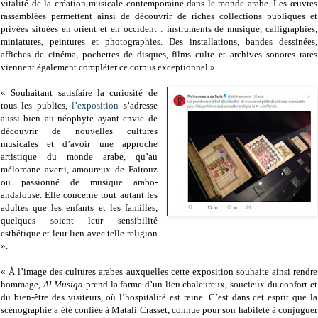
vitalité de la création musicale contemporaine dans le monde arabe. Les œuvres
rassemblées permettent ainsi de découvrir de riches collections publiques et
privées situées en orient et en occident : instruments de musique, calligraphies,
miniatures, peintures et photographies. Des installations, bandes dessinées,
affiches de cinéma, pochettes de disques, films culte et archives sonores rares
viennent également compléter ce corpus exceptionnel ».
« Souhaitant satisfaire la curiosité de
tous les publics,
l’exposition
s’adresse
aussi bien au néophyte ayant envie de
découvrir de nouvelles cultures
musicales et d’avoir une approche
artistique du monde arabe, qu’au
mélomane averti, amoureux de Fairouz
ou passionné de musique arabo-
andalouse. Elle concerne tout autant les
adultes que les enfants et les familles,
quelques soient leur sensibilité
esthétique et leur lien avec telle religion
».
« À l’image des cultures arabes auxquelles cette exposition souhaite ainsi rendre
hommage,
Al Musiqa
prend la forme d’un lieu chaleureux, soucieux du confort et
du bien-être des visiteurs, où l’hospitalité est reine. C’est dans cet esprit que la
scénographie a été confiée à Matali Crasset, connue pour son habileté à conjuguer