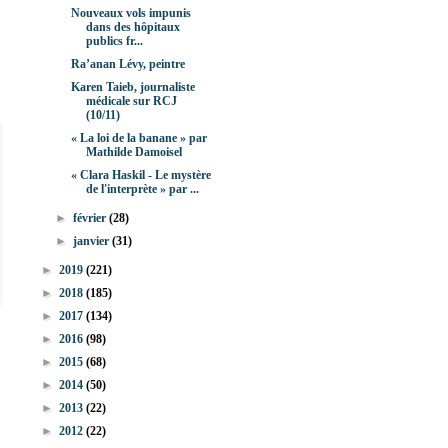
Nouveaux vols impunis
dans des hôpitaux
publics fr...
Ra’anan Lévy, peintre
Karen Taieb, journaliste
médicale sur RCJ
(10/11)
« La loi de la banane » par
Mathilde Damoisel
« Clara Haskil - Le mystère
de l'interprète » par ...
►
février
(28)
►
janvier
(31)
►
2019
(221)
►
2018
(185)
►
2017
(134)
►
2016
(98)
►
2015
(68)
►
2014
(50)
►
2013
(22)
►
2012
(22)