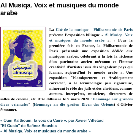
Al Musiqa. Voix et musiques du monde
arabe
La
Cité de la musique – Philharmonie de Paris
présenta l’exposition bilingue «
Al Musiqa. Voix
et musiques du monde arabe
». « Pour la
première fois en France, la Philharmonie de
Paris présentait une exposition dédiée aux
musiques arabes, célébrant à la fois la richesse
d’un patrimoine ancien méconnu et l’intense
créativité d’artistes issus des vingt-deux pays qui
forment aujourd’hui le monde arabe ». Une
exposition "islamiquement et Arabiquement
correcte", à la terminologie peu rigoureuse,
minorant le rôle des juifs et des chrétiens, comme
auteurs, interprètes, musiciens, directeurs de
salles de cinéma, etc. Arte diffusera le 9 mars 2020 "
Hommage aux grandes
divas orientales
" (
Hommage an die großen Diven des Orients
) d'Olivier
Simonnet.
« Oum Kalthoum, la voix du Caire », par Xavier Villetard
"El Gusto" de Safinez Bousbia
« Al Musiqa. Voix et musiques du monde arabe »