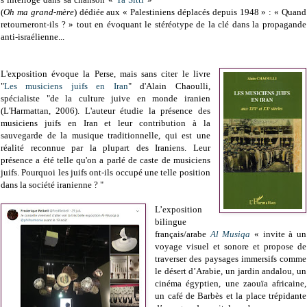
(
Oh ma grand-mère
) dédiée aux « Palestiniens déplacés depuis 1948 » : « Quand
retourneront-ils ? » tout en évoquant le stéréotype de la clé dans la propagande
anti-israélienne...
L'exposition évoque la Perse, mais sans citer le livre
"
Les musiciens juifs en Iran
" d'Alain Chaoulli,
spécialiste "de la culture juive en monde iranien
(L'Harmattan, 2006). L'auteur étudie la présence des
musiciens juifs en Iran et leur contribution à la
sauvegarde de la musique traditionnelle, qui est une
réalité reconnue par la plupart des Iraniens. Leur
présence a été telle qu'on a parlé de caste de musiciens
juifs. Pourquoi les juifs ont-ils occupé une telle position
dans la société iranienne ? "
L’exposition
bilingue
français/arabe
Al Musiqa
« invite à un
voyage visuel et sonore et propose de
traverser des paysages immersifs comme
le désert d’Arabie, un jardin andalou, un
cinéma égyptien, une zaouïa africaine,
un café de Barbès et la place trépidante