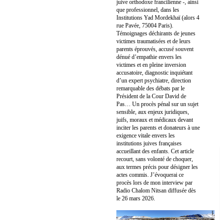
juive orthodoxe francilienne -, ainsi
que professionnel, dans les
Institutions Yad Mordekhaï (alors 4
rue Pavée, 75004 Paris).
Témoignages déchirants de jeunes
victimes traumatisées et de leurs
parents éprouvés, accusé souvent
dénué d’empathie envers les
victimes et en pleine inversion
accusatoire, diagnostic inquiétant
d’un expert psychiatre, direction
remarquable des débats par le
Président de la Cour David de
Pas… Un procès pénal sur un sujet
sensible, aux enjeux juridiques,
juifs, moraux et médicaux devant
inciter les parents et donateurs à une
exigence vitale envers les
institutions juives françaises
accueillant des enfants. Cet article
recourt, sans volonté de choquer,
aux termes précis pour désigner les
actes commis. J’évoquerai ce
procès lors de mon interview par
Radio Chalom Nitsan diffusée dès
le 26 mars 2026.