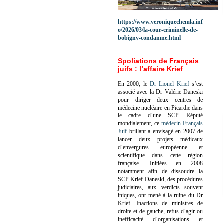
https://www.veroniquechemla.inf
o/2026/03/la-cour-criminelle-de-
bobigny-condamne.html
Spoliations de Français
juifs : l’affaire Krief
En 2000, le
Dr Lionel Krief
s’est
associé avec la Dr Valérie Daneski
pour diriger deux centres de
médecine nucléaire en Picardie dans
le cadre d’une SCP.
Réputé
mondialement, ce
médecin Français
Juif
brillant a envisagé en 2007 de
lancer deux projets médicaux
d’envergures européenne et
scientifique dans cette région
française.
Initiées en 2008
notamment afin de dissoudre la
SCP Krief Daneski, des procédures
judiciaires, aux verdicts souvent
iniques, ont mené à la ruine du Dr
Krief.
Inactions de ministres de
droite et de gauche, refus d’agir ou
inefficacité d’organisations et