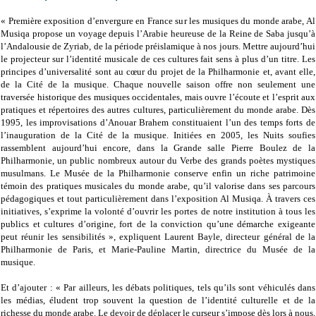
« Première exposition d’envergure en France sur les musiques du monde arabe, Al
Musiqa propose un voyage depuis l’Arabie heureuse de la Reine de Saba jusqu’à
l’Andalousie de Zyriab, de la période préislamique à nos jours. Mettre aujourd’hui
le projecteur sur l’identité musicale de ces cultures fait sens à plus d’un titre. Les
principes d’universalité sont au cœur du projet de la Philharmonie et, avant elle,
de la Cité de la musique. Chaque nouvelle saison offre non seulement une
traversée historique des musiques occidentales, mais ouvre l’écoute et l’esprit aux
pratiques et répertoires des autres cultures, particulièrement du monde arabe. Dès
1995, les improvisations d’Anouar Brahem constituaient l’un des temps forts de
l’inauguration de la Cité de la musique. Initiées en 2005, les Nuits soufies
rassemblent aujourd’hui encore, dans la Grande salle Pierre Boulez de la
Philharmonie, un public nombreux autour du Verbe des grands poètes mystiques
musulmans. Le Musée de la Philharmonie conserve enfin un riche patrimoine
témoin des pratiques musicales du monde arabe, qu’il valorise dans ses parcours
pédagogiques et tout particulièrement dans l’exposition Al Musiqa. À travers ces
initiatives, s’exprime la volonté d’ouvrir les portes de notre institution à tous les
publics et cultures d’origine, fort de la conviction qu’une démarche exigeante
peut réunir les sensibilités », expliquent Laurent Bayle, directeur général de la
Philharmonie de Paris, et Marie-Pauline Martin, directrice du Musée de la
musique.
Et d’ajouter : « Par ailleurs, les débats politiques, tels qu’ils sont véhiculés dans
les médias, éludent trop souvent la question de l’identité culturelle et de la
richesse du monde arabe. Le devoir de déplacer le curseur s’impose dès lors à nous,