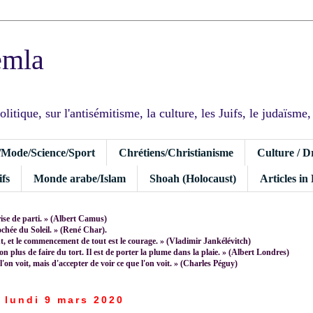
emla
tique, sur l'antisémitisme, la culture, les Juifs, le judaïsme, I
/Mode/Science/Sport
Chrétiens/Christianisme
Culture / D
fs
Monde arabe/Islam
Shoah (Holocaust)
Articles in
rise de parti. » (Albert Camus)
rochée du Soleil. » (René Char).
 et le commencement de tout est le courage. » (Vladimir Jankélévitch)
non plus de faire du tort. Il est de porter la plume dans la plaie. » (Albert Londres)
 l'on voit, mais d'accepter de voir ce que l'on voit. » (Charles Péguy)
lundi 9 mars 2020