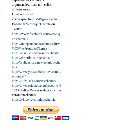
exprimant des opinions
argumentées, mais non celles
diffamatoires.
Contact me at
veroniquechemla5@gmail.com
@VeroniqueChemla
Follow
on
Twitter
https://www.facebook.com/veroniq
ue.chemla.7
https://independent.academia.edu/V
%C3%A9roniqueChemla
https://issuu.com/veroniquechemla
https://fr.scribd.com/chemla-3
http://fr.slideshare.net/veroniqueche
mla7
http://www.youscribe.com/veroniqu
echemla5/
https://substack.com/@vchemla/
http://www.calameo.com/accounts/4
522342
https://www.instagram.com/
veroniquechemla/
https://vk.com/veroniquechemla