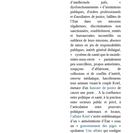
d’intellectuels juifs, «
dysfonctionnements » d’institutions
publiques, d'ordres professionnels
et d'auxiliaires de justice, faillites de
l’Etat dans ses missions
régaliennes, discriminations non
sanctionnées,
establishment
, entités
et bureaucraties incontrôlés ou
oublieux de leurs missions, absence
de mises en jeu de responsabilités
publiques, intérêt général dédaigné,
« système-de-santé-que-le-monde-
entier-nous-envie » partialement
peu sourcilleux, propos antisémites,
soupçons d’affairisme, de
collusions et de conflits d’intérêt,
omerta
médiatique, harcèlements
tous azimuts visant le couple Krief,
menace d'un
huissier de justice
de
casser une porte…
A la confluence
entre politique et santé, à la jonction
entre secteurs public et privé, à
l’articulation entre pouvoirs
politiques nationaux et locaux,
l’affaire Krief
s’avère emblématique
d’un « antisémitisme d’Etat » sous
un «
gouvernement des juges
»
spoliateur.
Une affaire
qui souligne