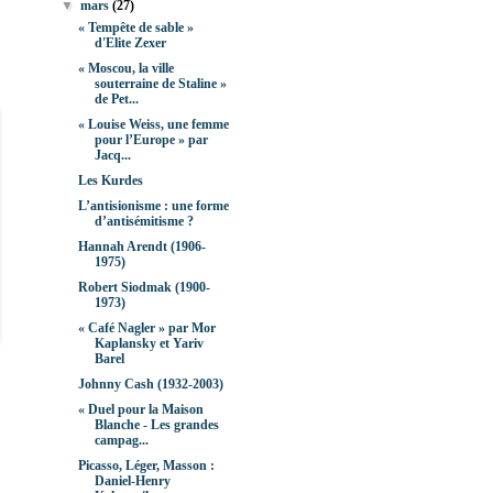
▼
mars
(27)
« Tempête de sable »
d'Elite Zexer
« Moscou, la ville
souterraine de Staline »
de Pet...
« Louise Weiss, une femme
pour l’Europe » par
Jacq...
Les Kurdes
L’antisionisme : une forme
d’antisémitisme ?
Hannah Arendt (1906-
1975)
Robert Siodmak (1900-
1973)
« Café Nagler » par Mor
Kaplansky et Yariv
Barel
Johnny Cash (1932-2003)
« Duel pour la Maison
Blanche - Les grandes
campag...
Picasso, Léger, Masson :
Daniel-Henry