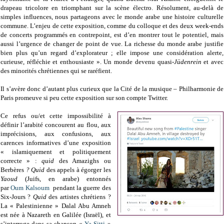
drapeau tricolore en triomphant sur la scène électro. Résolument, au-delà de
simples influences, nous partageons avec le monde arabe une histoire culturelle
commune. L’enjeu de cette exposition, comme du colloque et des deux week-ends
de concerts programmés en contrepoint, est d’en montrer tout le potentiel, mais
aussi l’urgence de changer de point de vue. La richesse du monde arabe justifie
bien plus qu’un regard d’explorateur ; elle impose une considération alerte,
curieuse, réfléchie et enthousiaste ». Un monde devenu quasi-
Jüdenrein
et avec
des minorités chrétiennes qui se raréfient.
Il s’avère donc d’autant plus curieux que la Cité de la musique – Philharmonie de
Paris promeuve si peu cette exposition sur son compte Twitter.
Ce refus ou/et cette impossibilité à
définir l’arabité concourent au flou, aux
imprécisions, aux confusions, aux
carences informatives d’une exposition
« islamiquement et politiquement
correcte » :
quid
des Amazighs ou
Berbères
? Quid
des appels à égorger les
Yaoud
(Juifs, en arabe) entonnés
par
Oum Kalsoum
pendant la guerre des
Six-Jours ?
Quid
des artistes chrétiens ?
La « Palestinienne » Dalal Abu Amneh
est née à Nazareth en Galilée (Israël), et
s’interroge dans sa chanson «
Ya Sitti
»