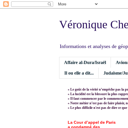
Véronique Ch
Informations et analyses de géopoli
Affaire al-Dura/Israël
Avion
Il ou elle a dit...
Judaïsme/Jui
« Le goût de la vérité n’empêche pas la p
« La lucidité est la blessure la plus rapp
« Il faut commencer par le commencement,
« Notre métier n’est pas de faire plaisir, 
« Le plus difficile n'est pas de dire ce que
La Cour d’appel de Paris
a condamné des