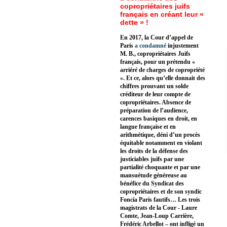
copropriétaires juifs
français en créant leur «
dette » !
En 2017, la Cour d’appel de
Paris
a condamné
injustement
M. B., copropriétaires Juifs
français, pour un prétendu «
arriéré de charges de copropriété
». Et ce, alors qu’elle donnait des
chiffres prouvant un solde
créditeur de leur compte de
copropriétaires. Absence de
préparation de l’audience,
carences basiques en droit, en
langue française et en
arithmétique, déni d’un procès
équitable notamment en violant
les droits de la défense des
justiciables juifs par une
partialité choquante et par une
mansuétude généreuse au
bénéfice du Syndicat des
copropriétaires et de son syndic
Foncia Paris fautifs… Les trois
magistrats de la Cour - Laure
Comte, Jean-Loup Carrière,
Frédéric Arbellot – ont infligé un