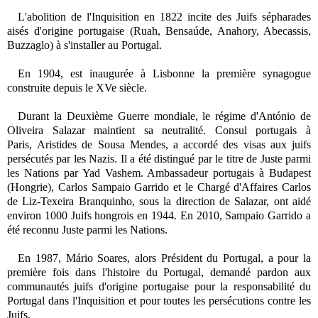
L'abolition de l'Inquisition en 1822 incite des Juifs sépharades
aisés d'origine portugaise (Ruah, Bensaúde, Anahory, Abecassis,
Buzzaglo) à s'installer au Portugal.
En 1904, est inaugurée à Lisbonne la première synagogue
construite depuis le XVe siècle.
Durant la Deuxième Guerre mondiale, le régime d'
António de
Oliveira Salazar maintient sa neutralité. Consul portugais à
Paris,
Aristides de Sousa Mendes, a accordé des visas aux juifs
persécutés par les Nazis. Il a été distingué par le titre de Juste parmi
les Nations
par Yad Vashem
. Ambassadeur portugais à
Budapest
(Hongrie), Carlos Sampaio Garrido et le Chargé d'Affaires Carlos
de Liz-Texeira Branquinho, sous la direction de Salazar, ont aidé
environ 1000 Juifs hongrois en 1944. En 2010, Sampaio Garrido a
été reconnu Juste parmi les Nations.
En 1987, Mário Soares, alors Président du Portugal, a pour la
première fois dans l'histoire du Portugal, demandé pardon aux
communautés juifs d'origine portugaise pour la responsabilité du
Portugal dans l'Inquisition et pour toutes les persécutions contre les
Juifs.