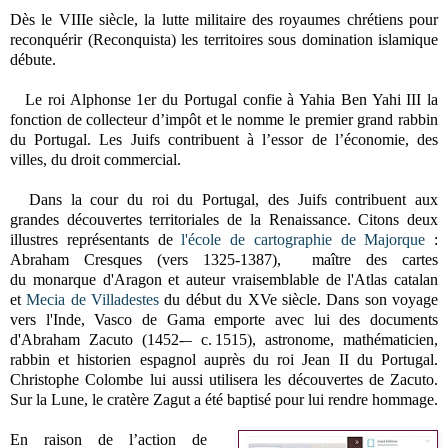
Dès le VIIIe siècle, la lutte militaire des royaumes chrétiens pour
reconquérir (Reconquista) les territoires sous domination islamique
débute.
Le roi Alphonse 1er du Portugal confie à Yahia Ben Yahi III la
fonction de collecteur d’impôt et le nomme le premier grand rabbin
du Portugal. Les Juifs contribuent à l’essor de l’économie, des
villes, du droit commercial.
Dans la cour du roi du Portugal, des Juifs contribuent aux
grandes découvertes territoriales de la Renaissance. Citons deux
illustres représentants de
l'école de cartographie de Majorque
:
Abraham Cresques (vers 1325-1387), maître des cartes
du monarque d'Aragon et auteur vraisemblable de l'Atlas catalan
et
Mecia de Villadestes
du début du XVe siècle.
Dans son voyage
vers l'Inde, Vasco de Gama emporte avec lui des documents
d'Abraham Zacuto (
1452-– c. 1515), astronome, mathématicien,
rabbin et historien espagnol auprès du roi Jean II du Portugal.
Christophe Colombe lui aussi utilisera les découvertes de Zacuto.
Sur la Lune, le cratère Zagut a été baptisé pour lui rendre hommage.
En raison de l’action de