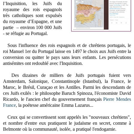
l’Inquisition, les Juifs du
royaume des rois espagnols
très catholiques sont expulsés
du royaume d’Espagne, et une
partie
– environ 100 000 Juifs
-
se réfugie au Portugal.
Sous l'influence des rois espagnols et de chrétiens portugais, le
roi Manuel 1er du Portugal laisse en 1497 le choix aux Juifs entre la
conversion ou quitter le pays sans leurs enfants. Les persécutions
antisémites ont redoublé avec l'Inquisition.
Des dizaines de milliers de Juifs portugais fuient vers
Amsterdam, Salonique, Constantinople (Istanbul), la France, le
Maroc, le Brésil, Curaçao et les Antilles. Parmi les descendants de
ces Juifs exilés : le philosophe Baruch Spinoza, l'économiste David
Ricardo, le l'ancien chef du gouvernement français
Pierre Mendes
France
, la poétesse américaine Emma Lazarus...
Ceux qui se convertissent sont appelés les "nouveaux chrétiens",
et nombre d'entre eux pratiquent le judaïsme en secret, comme à
Belmonte où la communauté, isolée, a pratiqué l'endogamie.