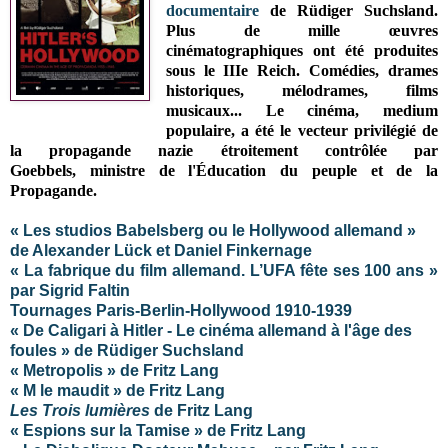
documentaire
de Rüdiger Suchsland.
P
lus de mille œuvres
cinématographiques ont été produites
sous le IIIe Reich.
Comédies, drames
historiques, mélodrames, films
musicaux... Le cinéma, medium
populaire, a été le vecteur privilégié de
la propagande nazie étroitement contrôlée par
Goebbels,
ministre de l'Éducation du peuple et de la
Propagande
.
« Les studios Babelsberg ou le Hollywood allemand »
de Alexander Lück et Daniel Finkernage
« La fabrique du film allemand. L’UFA fête ses 100 ans »
par Sigrid Faltin
Tournages Paris-Berlin-Hollywood 1910-1939
« De Caligari à Hitler - Le cinéma allemand à l'âge des
foules » de Rüdiger Suchsland
« Metropolis » de Fritz Lang
« M le maudit » de Fritz Lang
Les Trois lumières
de Fritz Lang
« Espions sur la Tamise » de Fritz Lang