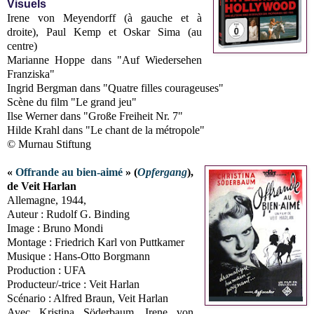
Visuels
Irene von Meyendorff (à gauche et à
droite), Paul Kemp et Oskar Sima (au
centre)
Marianne Hoppe dans "Auf Wiedersehen
Franziska"
Ingrid Bergman dans "Quatre filles courageuses"
Scène du film "Le grand jeu"
Ilse Werner dans "Große Freiheit Nr. 7"
Hilde Krahl dans "Le chant de la métropole"
© Murnau Stiftung
«
Offrande au bien-aimé
» (
Opfergang
),
de Veit Harlan
Allemagne, 1944,
Auteur : Rudolf G. Binding
Image : Bruno Mondi
Montage : Friedrich Karl von Puttkamer
Musique : Hans-Otto Borgmann
Production : UFA
Producteur/-trice : Veit Harlan
Scénario : Alfred Braun, Veit Harlan
Avec Kristina Söderbaum, Irene von