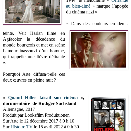
1944, le mélodrame «
Offrande
au bien-aimé
» marque l’apogée
du cinéma nazi ».
« Dans des couleurs en demi-
teinte, Veit Harlan filme en
Agfacolor la décadence du
monde bourgeois et met en scène
l’amour inassouvi d’un homme,
qui rappelle une fièvre délirante
».
Pourquoi Arte diffusa-t-elle ces
deux œuvres en pleine nuit ?
«
Quand Hitler faisait son cinéma
»,
documentaire de Rüdiger Suchsland
Allemagne, 2017
Produit par Looksfilm Produktionen
Sur Arte le 12 décembre 2017 à 0 h 10
Sur
Histoire TV
le 15 avril 2022 à 0 h 30