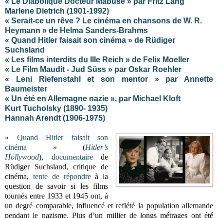
« Le Diabolique Docteur Mabuse » par Fritz Lang
Marlene Dietrich (1901-1992)
« Serait-ce un rêve ? Le cinéma en chansons de W. R.
Heymann » de Helma Sanders-Brahms
« Quand Hitler faisait son cinéma » de Rüdiger
Suchsland
« Les films interdits du IIIe Reich » de Felix Moeller
« Le Film Maudit - Jud Süss » par Oskar Roehler
« Leni Riefenstahl et son mentor » par Annette
Baumeister
« Un été en Allemagne nazie », par Michael Kloft
Kurt Tucholsky (1890- 1935)
Hannah Arendt (1906-1975)
«
Quand Hitler faisait son
cinéma
» (
Hitler’s
Hollywood
),
documentaire
de
Rüdiger Suchsland, critique de
cinéma,
tente de répondre
à la
question de savoir si les films
tournés entre 1933 et 1945 ont, à
un degré comparable, influencé et reflété la population allemande
pendant le nazisme. Plus d’un millier de longs métrages ont été