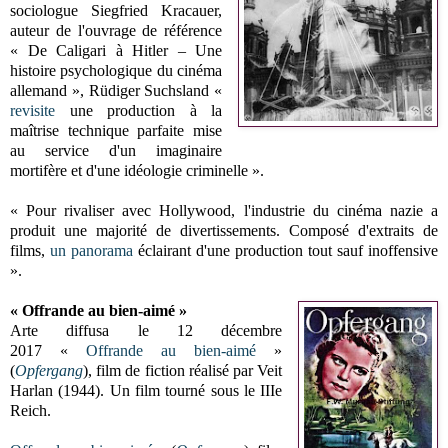
sociologue Siegfried Kracauer,
auteur de l'ouvrage de référence
« De Caligari à Hitler – Une
histoire psychologique du cinéma
allemand », Rüdiger Suchsland «
revisite
une production à la
maîtrise technique parfaite mise
au service d'un imaginaire
mortifère et d'une idéologie criminelle ».
« Pour rivaliser avec Hollywood, l'industrie du cinéma nazie a
produit une majorité de divertissements. Composé d'extraits de
films,
un panorama
éclairant d'une production tout sauf inoffensive
».
« Offrande au bien-aimé »
Arte diffusa le 12 décembre
2017 «
Offrande au bien-aimé
»
(
Opfergang
), film de fiction réalisé par Veit
Harlan (1944). Un film tourné sous le IIIe
Reich.