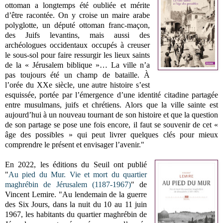
ottoman a longtemps été oubliée et mérite
d’être racontée. On y croise un maire arabe
polyglotte, un député ottoman franc-maçon,
des Juifs levantins, mais aussi des
archéologues occidentaux occupés à creuser
le sous-sol pour faire ressurgir les lieux saints
de la « Jérusalem biblique »… La ville n’a
pas toujours été un champ de bataille. À
l’orée du XXe siècle, une autre histoire s’est
esquissée, portée par l’émergence d’une identité citadine partagée
entre musulmans, juifs et chrétiens. Alors que la ville sainte est
aujourd’hui à un nouveau tournant de son histoire et que la question
de son partage se pose une fois encore, il faut se souvenir de cet «
âge des possibles » qui peut livrer quelques clés pour mieux
comprendre le présent et envisager l’avenir."
En 2022, les éditions du Seuil ont publié
"
Au pied du Mur. Vie et mort du quartier
maghrébin de Jérusalem (1187-1967)
" de
Vincent Lemire.
"Au lendemain de la guerre
des Six Jours, dans la nuit du 10 au 11 juin
1967, les habitants du quartier maghrébin de