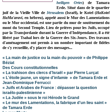
heiligen Ortes
) de Tamara
Erde
.
Situé dans de le quartier
juif de la Vieille Ville de
Jérusalem
(Israël), le Kotel (
HaKotel
HaMa'aravi
, en hébreu)
, appelé aussi le Mur des Lamentations
ou le Mur occidental, est une p
artie du mur de soutènement du
mont du Second Temple. Lieu de prières pour les Juifs, occupé
par la Transjordanie durant la Guerre d'Indépendance, il a été
libéré par Tsahal lors de la Guerre des Six-Jours. Des travaux
d'aménagement ont permis à un nombre important de fidèles
de s'y recueillir, d'y placer des messages...
« La main de justice ou la main du pouvoir » de Philippe
Béziat
Des Cours constitutionnelles
« La trahison des clercs d’Israël » par Pierre Lurçat
« L'étoile jaune, un signe d'infamie » de Tamara Erde et
Jean-Dominique Ferrucci
« Juifs et Arabes de France : dépasser la question
israélo-palestinienne »
« La Judée » sous le roi Hérode le Grand
« Le mur des Lamentations, la fabrique d'un lieu saint »
de Tamara Erde