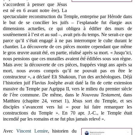
s’accordent à penser que Jésus
est né en 6 avant notre ère). La
spectaculaire reconstruction du Temple, entreprise par Hérode dans
le but de se concilier les juifs – l’esplanade fut élargie aux
dimensions actuelles, ce qui obligea à édifier des murs de
soutènement à l’est et au sud –, avait pris du temps. Ne serait-ce que
parce qu’il s’était engagé à ne pas interrompre le culte durant le
chantier. La découverte de ces pièces montre cependant que même
le gros œuvre aurait été, en partie, réalisé après sa mort. « Jusqu’ici,
nous pensions que ces murailles avaient été édifiées sous son règne.
Mais avec la découverte de ces pièces, frappées vingt ans après sa
mort, nous avons compris qu’il ne pouvait pas en être le
constructeur », a déclaré Eli Shakoun, l’un des archéologues. Déjà
l’historien juif Flavius Josèphe avait daté la fin de cette extension
massive du Temple par Agrippa II, vers le milieu du premier siècle
de l’ère commune. De même, dans le
Nouveau Testament
, dans
Matthieu (chapitre 24, verset 1), Jésus sort du Temple, et ses
disciples s’avancent vers lui « pour lui faire remarquer les
constructions du Temple ». En 70 apr. J.-C., le Temple était
incendié par les romains et ne fut plus jamais relevé ».
Avec
Vincent Lemire
, historien du