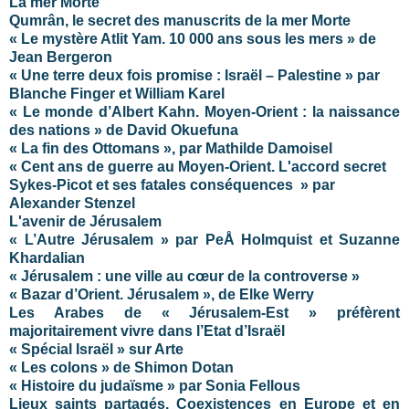
La mer Morte
Qumrân, le secret des manuscrits de la mer Morte
« Le mystère Atlit Yam. 10 000 ans sous les mers » de
Jean Bergeron
« Une terre deux fois promise : Israël – Palestine » par
Blanche Finger et William Karel
« Le monde d’Albert Kahn. Moyen-Orient : la naissance
des nations » de David Okuefuna
« La fin des Ottomans », par Mathilde Damoisel
« Cent ans de guerre au Moyen-Orient. L'accord secret
Sykes-Picot et ses fatales conséquences » par
Alexander Stenzel
L'avenir de Jérusalem
« L’Autre Jérusalem » par PeÅ Holmquist et Suzanne
Khardalian
« Jérusalem : une ville au cœur de la controverse »
« Bazar d’Orient. Jérusalem », de Elke Werry
Les Arabes de « Jérusalem-Est » préfèrent
majoritairement vivre dans l’Etat d’Israël
« Spécial Israël » sur Arte
« Les colons » de Shimon Dotan
« Histoire du judaïsme » par Sonia Fellous
Lieux saints partagés. Coexistences en Europe et en