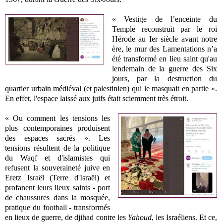
« Vestige de l’enceinte du
Temple reconstruit par le roi
Hérode au Ier siècle avant notre
ère, le mur des Lamentations n’a
été transformé en lieu saint qu'au
lendemain de la guerre des Six
jours, par la destruction du
quartier urbain médiéval (et palestinien) qui le masquait en partie
»
.
En effet, l'espace laissé aux juifs était sciemment très étroit.
«
Ou comment les tensions les
plus contemporaines produisent
des espaces sacrés ». Les
tensions résultent de la politique
du Waqf et d'islamistes qui
refusent la souveraineté juive en
Eretz Israël (Terre d'Israël) et
profanent leurs lieux saints - port
de chaussures dans la mosquée,
pratique du football - transformés
en lieux de guerre, de djihad contre les
Yahoud
, les Israéliens. Et ce,