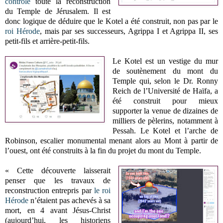
contrôlé
toute la reconstruction
du Temple de Jérusalem. Il est
donc logique de déduire que le Kotel a été construit, non pas par le
roi Hérode
, mais par ses successeurs, Agrippa I et Agrippa II, ses
petit-fils et arrière-petit-fils.
Le Kotel est un vestige du mur
de soutènement du mont du
Temple qui, selon le Dr. Ronny
Reich de l’Université de Haïfa, a
été construit pour mieux
supporter la venue de dizaines de
milliers de pèlerins, notamment à
Pessah. Le Kotel et l’arche de
Robinson, escalier monumental menant alors au Mont à partir de
l’ouest, ont été construits à la fin du projet du mont du Temple.
« Cette découverte laisserait
penser que les travaux de
reconstruction entrepris par
le roi
Hérode
n’étaient pas achevés à sa
mort, en 4 avant Jésus-Christ
(aujourd’hui, les historiens