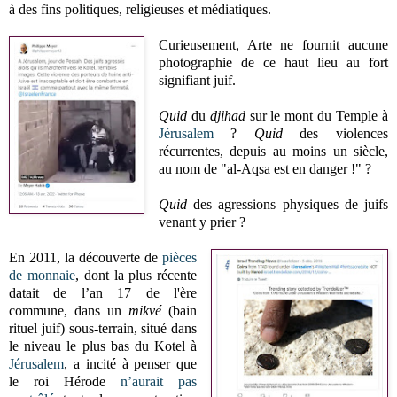
à des fins politiques, religieuses et médiatiques.
Curieusement, Arte ne fournit aucune
photographie de ce haut lieu au fort
signifiant juif.
Quid
du
djihad
sur le mont du Temple à
Jérusalem
?
Quid
des violences
récurrentes, depuis au moins un siècle,
au nom de "al-Aqsa est en danger !" ?
Quid
des agressions physiques de juifs
venant y prier ?
En 2011, la découverte de
pièces
de monnaie
, dont la plus récente
datait de l’an 17 de l'ère
commune, dans un
mikvé
(bain
rituel juif) sous-terrain, situé dans
le niveau le plus bas du Kotel à
Jérusalem
, a incité à penser que
le roi Hérode
n’aurait pas