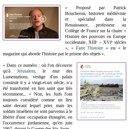
« Proposé par Patrick
Boucheron, historien médiéviste
et spécialisé dans la
Renaissance, professeur au
Collège de France sur la chaire «
Histoire des pouvoirs en Europe
occidentale, XIIIᵉ – XVIᵉ siècles
», «
Faire l'histoire
» est « le
magazine qui aborde l'histoire par le prisme des objets ».
« Dans ce numéro : où l'on découvre
qu'à
Jérusalem
, le mur des
Lamentations, vestige d'un palais
construit il y a vingt-et-un siècle, n’a
été transformé en lieu saint que très
récemment... » Non, les Juifs l'ont
toujours considéré comme un lieu
saint devant lequel prier, mais les
soldats israéliens ne sont parvenus à le
libérer d'une occupation étrangère, en
l'occurrence jordanienne, qu'en juin
1967, durant la Guerre des Six-Jours.