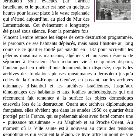
Jérusalem sont évacués par l’armée
israélienne et le quartier est rasé en quelques
heures pour laisser place à la vaste esplanade
qui s’étend aujourd’hui au pied du Mur des
Lamentations. Cet événement a longtemps
été passé sous silence. Pour la première fois,
Vincent Lemire retrace les étapes de cette destruction programmée,
le parcours de ses habitants déplacés, mais aussi l’histoire au long
cours de ce quartier fondé par Saladin en 1187 pour accueillir les
pèlerins musulmans marocains, algériens et tunisiens désireux de
séjourner à Jérusalem.
Pour redonner vie à ce quartier disparu,
l’auteur part en quête d’une documentation dispersée, depuis les
archives des fondations pieuses musulmanes à Jérusalem jusqu’à
celles de la Croix-Rouge à Genève, en passant par les archives
ottomanes d’Istanbul et les archives israéliennes, jusqu’aux
témoignages des habitants et aux fouilles archéologiques qui ont
récemment fait remonter à la surface les objets domestiques
ensevelis lors de la destruction. Quant aux archives diplomatiques
françaises, elles révèlent que dans les années 1950 ce quartier était
protégé par la France, qui se présentait alors avec fierté comme une
« puissance musulmane » au Maghreb et au Proche-Orient.
Au
moment où la Ville sainte est à nouveau au cœur des tensions
géopolitiques qui secouent la région, ce livre offre un point de vue