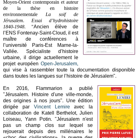
Moyen-Orient contemporain et auteur
de la t
hèse en histoire
environnementale
La soif de
Jérusalem. Essai d’hydrohistoire
1840-1948
. "
Ancien élève de
l’ENS Fontenay-Saint-Cloud, il est
maître de conférences à
l’université Paris-Est Marne-la-
Vallée. Spécialiste d’histoire
urbaine, il dirige actuellement le
projet européen
Open-Jerusalem,
qui vise à rassembler toute la documentation disponible
dans toutes les langues sur l’histoire de Jérusalem".
En 2016, Flammarion a publié
"Jérusalem. Histoire d'une ville-monde,
des origines à nos jours". Une édition
dirigée par
Vincent Lemire
avec la
collaboration de Katell Berthelot, Julien
Loiseau, Yann Potin. "Jérusalem n'est
pas un champ clos sur lequel se
rejouerait depuis des millénaires le
«choc des civilisations», la guerre des