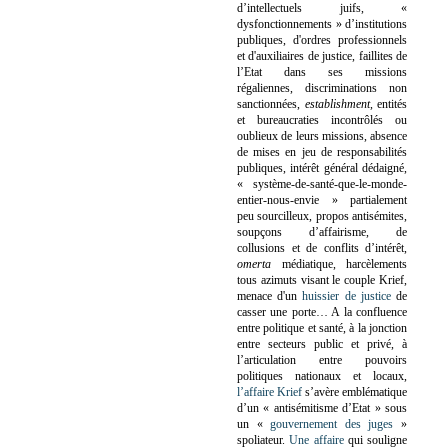
d’intellectuels juifs, «
dysfonctionnements » d’institutions
publiques, d'ordres professionnels
et d'auxiliaires de justice, faillites de
l’Etat dans ses missions
régaliennes, discriminations non
sanctionnées,
establishment
, entités
et bureaucraties incontrôlés ou
oublieux de leurs missions, absence
de mises en jeu de responsabilités
publiques, intérêt général dédaigné,
« système-de-santé-que-le-monde-
entier-nous-envie » partialement
peu sourcilleux, propos antisémites,
soupçons d’affairisme, de
collusions et de conflits d’intérêt,
omerta
médiatique, harcèlements
tous azimuts visant le couple Krief,
menace d'un
huissier de justice
de
casser une porte…
A la confluence
entre politique et santé, à la jonction
entre secteurs public et privé, à
l’articulation entre pouvoirs
politiques nationaux et locaux,
l’affaire Krief
s’avère emblématique
d’un « antisémitisme d’Etat » sous
un «
gouvernement des juges
»
spoliateur.
Une affaire
qui souligne