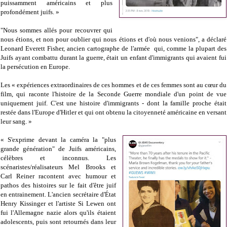
puissamment américains et plus
profondément juifs. »
"Nous sommes allés pour recouvrer qui
nous étions, et non pour oublier qui nous étions et d'où nous venions", a déclaré
Leonard Everett Fisher, ancien cartographe de l'armée qui, comme la plupart des
Juifs ayant combattu durant la guerre, était un enfant d'immigrants qui avaient fui
la persécution en Europe.
Les « expériences extraordinaires de ces hommes et de ces femmes sont au cœur du
film, qui raconte l'histoire de la Seconde Guerre mondiale d'un point de vue
uniquement juif. C'est une histoire d'immigrants - dont la famille proche était
restée dans l'Europe d'Hitler et qui ont obtenu la citoyenneté américaine en versant
leur sang. »
« S'exprime devant la caméra la "plus
grande génération" de Juifs américains,
célèbres et inconnus. Les
scénaristes/réalisateurs Mel Brooks et
Carl Reiner racontent avec humour et
pathos des histoires sur le fait d'être juif
en entrainement. L'ancien secrétaire d'État
Henry Kissinger et l'artiste Si Lewen ont
fui l'Allemagne nazie alors qu'ils étaient
adolescents, puis sont retournés dans leur