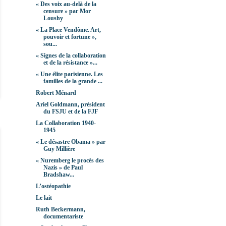
« Des voix au-delà de la
censure » par Mor
Loushy
« La Place Vendôme. Art,
pouvoir et fortune »,
sou...
« Signes de la collaboration
et de la résistance »...
« Une élite parisienne. Les
familles de la grande ...
Robert Ménard
Ariel Goldmann, président
du FSJU et de la FJF
La Collaboration 1940-
1945
« Le désastre Obama » par
Guy Millière
« Nuremberg le procès des
Nazis » de Paul
Bradshaw...
L’ostéopathie
Le lait
Ruth Beckermann,
documentariste