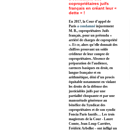
copropriétaires juifs
français en créant leur «
dette » !
En 2017, la Cour d’appel de
Paris
a condamné
injustement
M. B., copropriétaires Juifs
français, pour un prétendu «
arriéré de charges de copropriété
». Et ce, alors qu’elle donnait des
chiffres prouvant un solde
créditeur de leur compte de
copropriétaires. Absence de
préparation de l’audience,
carences basiques en droit, en
langue française et en
arithmétique, déni d’un procès
équitable notamment en violant
les droits de la défense des
justiciables juifs par une
partialité choquante et par une
mansuétude généreuse au
bénéfice du Syndicat des
copropriétaires et de son syndic
Foncia Paris fautifs… Les trois
magistrats de la Cour - Laure
Comte, Jean-Loup Carrière,
Frédéric Arbellot – ont infligé un