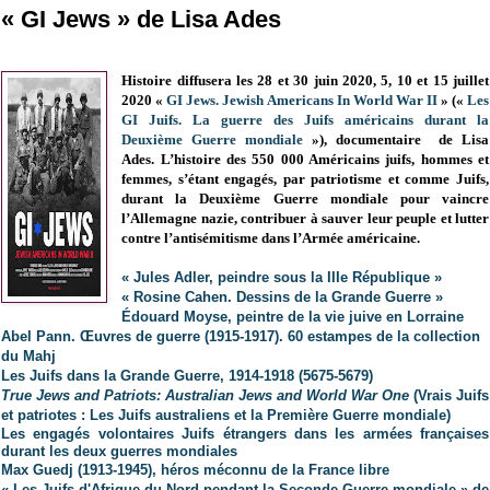
« GI Jews » de Lisa Ades
Histoire diffusera les 28 et 30 juin 2020, 5, 10 et 15 juillet
2020 «
GI Jews. Jewish Americans In World War II
» («
Les
GI Juifs. La guerre des Juifs américains durant la
Deuxième Guerre mondiale
»), documentaire de Lisa
Ades. L’histoire des 550 000 Américains juifs, hommes et
femmes, s’étant engagés, par patriotisme et comme Juifs,
durant la Deuxième Guerre mondiale pour vaincre
l’Allemagne nazie, contribuer à sauver leur peuple et lutter
contre l’antisémitisme dans l’Armée américaine.
« Jules Adler, peindre sous la IIIe République »
« Rosine Cahen. Dessins de la Grande Guerre »
Édouard Moyse, peintre de la vie juive en Lorraine
Abel Pann. Œuvres de guerre (1915-1917). 60 estampes de la collection
du Mahj
Les Juifs dans la Grande Guerre, 1914-1918 (5675-5679)
True Jews and Patriots: Australian Jews and World War One
(Vrais Juifs
et patriotes : Les Juifs australiens et la Première Guerre mondiale)
Les engagés volontaires Juifs étrangers dans les armées françaises
durant les deux guerres mondiales
Max Guedj (1913-1945), héros méconnu de la France libre
« Les Juifs d'Afrique du Nord pendant la Seconde Guerre mondiale » de