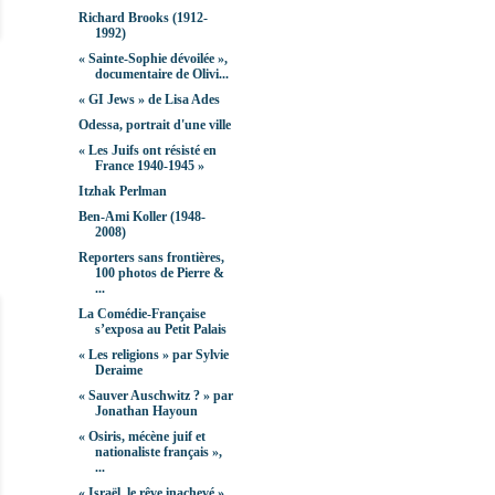
Richard Brooks (1912-
1992)
« Sainte-Sophie dévoilée »,
documentaire de Olivi...
« GI Jews » de Lisa Ades
Odessa, portrait d'une ville
« Les Juifs ont résisté en
France 1940-1945 »
Itzhak Perlman
Ben-Ami Koller (1948-
2008)
Reporters sans frontières,
100 photos de Pierre &
...
La Comédie-Française
s’exposa au Petit Palais
« Les religions » par Sylvie
Deraime
« Sauver Auschwitz ? » par
Jonathan Hayoun
« Osiris, mécène juif et
nationaliste français »,
...
« Israël, le rêve inachevé »