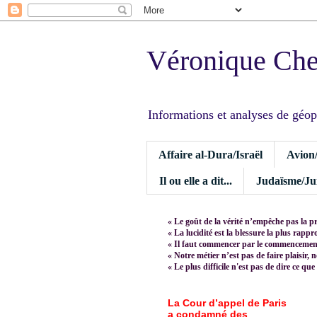
Véronique Ch
Informations et analyses de géopoli
Affaire al-Dura/Israël
Avion
Il ou elle a dit...
Judaïsme/Jui
« Le goût de la vérité n’empêche pas la p
« La lucidité est la blessure la plus rapp
« Il faut commencer par le commencement,
« Notre métier n’est pas de faire plaisir, 
« Le plus difficile n'est pas de dire ce que
La Cour d’appel de Paris
a condamné des