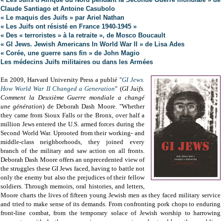
Claude Santiago et Antoine Casubolo
« Le maquis des Juifs » par Ariel Nathan
« Les Juifs ont résisté en France 1940-1945 »
« Des « terroristes » à la retraite », de Mosco Boucault
« GI Jews. Jewish Americans In World War II » de Lisa Ades
« Corée, une guerre sans fin » de John Magio
Les médecins Juifs militaires ou dans les Armées
En 2009, Harvard University Press a publié "
GI Jews.
How World War II Changed a Generation
" (
GI Juifs.
Comment la Deuxième Guerre mondiale a changé
une génération
) de Deborah Dash Moore. "Whether
they came from Sioux Falls or the Bronx, over half a
million Jews entered the U.S. armed forces during the
Second World War. Uprooted from their working- and
middle-class neighborhoods, they joined every
branch of the military and saw action on all fronts.
Deborah Dash Moore offers an unprecedented view of
the struggles these GI Jews faced, having to battle not
only the enemy but also the prejudices of their fellow
soldiers. Through memoirs, oral histories, and letters,
Moore charts the lives of fifteen young Jewish men as they faced military service
and tried to make sense of its demands. From confronting pork chops to enduring
front-line combat, from the temporary solace of Jewish worship to harrowing