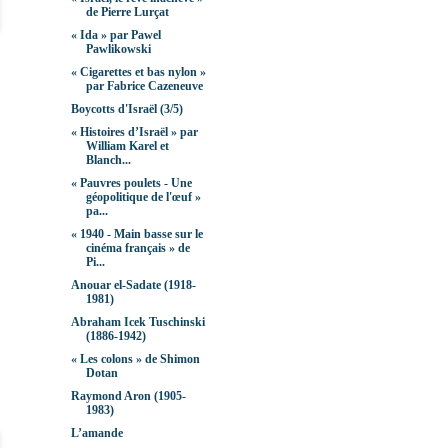
de Pierre Lurçat
« Ida » par Pawel
Pawlikowski
« Cigarettes et bas nylon »
par Fabrice Cazeneuve
Boycotts d'Israël (3/5)
« Histoires d’Israël » par
William Karel et
Blanch...
« Pauvres poulets - Une
géopolitique de l'œuf »
pa...
« 1940 - Main basse sur le
cinéma français » de
Pi...
Anouar el-Sadate (1918-
1981)
Abraham Icek Tuschinski
(1886-1942)
« Les colons » de Shimon
Dotan
Raymond Aron (1905-
1983)
L’amande