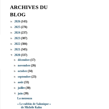
ARCHIVES DU
BLOG
►
2026
(143)
►
2025
(276)
►
2024
(237)
►
2023
(307)
►
2022
(384)
►
2021
(345)
▼
2020
(337)
►
décembre
(17)
►
novembre
(26)
►
octobre
(34)
►
septembre
(23)
►
août
(33)
►
juillet
(30)
▼
juin
(39)
La mezouza
« Le rabbin de Salonique »
de Michèle Kahn