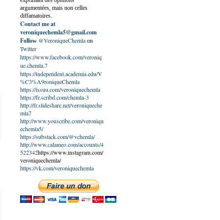
exprimant des opinions
argumentées, mais non celles
diffamatoires.
Contact me at
veroniquechemla5@gmail.com
@VeroniqueChemla
Follow
on
Twitter
https://www.facebook.com/veroniq
ue.chemla.7
https://independent.academia.edu/V
%C3%A9roniqueChemla
https://issuu.com/veroniquechemla
https://fr.scribd.com/chemla-3
http://fr.slideshare.net/veroniqueche
mla7
http://www.youscribe.com/veroniqu
echemla5/
https://substack.com/@vchemla/
http://www.calameo.com/accounts/4
522342
https://www.instagram.com/
veroniquechemla/
https://vk.com/veroniquechemla