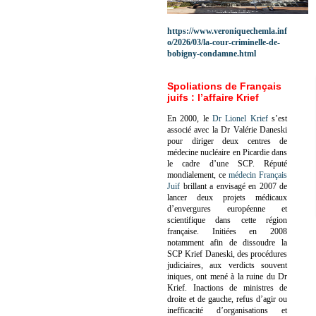
https://www.veroniquechemla.inf
o/2026/03/la-cour-criminelle-de-
bobigny-condamne.html
Spoliations de Français
juifs : l’affaire Krief
En 2000, le
Dr Lionel Krief
s’est
associé avec la Dr Valérie Daneski
pour diriger deux centres de
médecine nucléaire en Picardie dans
le cadre d’une SCP.
Réputé
mondialement, ce
médecin Français
Juif
brillant a envisagé en 2007 de
lancer deux projets médicaux
d’envergures européenne et
scientifique dans cette région
française.
Initiées en 2008
notamment afin de dissoudre la
SCP Krief Daneski, des procédures
judiciaires, aux verdicts souvent
iniques, ont mené à la ruine du Dr
Krief.
Inactions de ministres de
droite et de gauche, refus d’agir ou
inefficacité d’organisations et