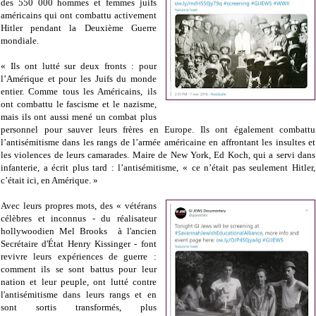
des 550 000 hommes et femmes juifs
américains qui ont combattu activement
Hitler pendant la Deuxième Guerre
mondiale.
« Ils ont lutté sur deux fronts : pour
l’Amérique et pour les Juifs du monde
entier. Comme tous les Américains, ils
ont combattu le fascisme et le nazisme,
mais ils ont aussi mené un combat plus
personnel pour sauver leurs frères en Europe. Ils ont également combattu
l’antisémitisme dans les rangs de l’armée américaine en affrontant les insultes et
les violences de leurs camarades. Maire de New York, Ed Koch, qui a servi dans
infanterie, a écrit plus tard : l’antisémitisme, « ce n’était pas seulement Hitler,
c’était ici, en Amérique. »
Avec leurs propres mots, des « vétérans
célèbres et inconnus - du réalisateur
hollywoodien Mel Brooks à l'ancien
Secrétaire d'État Henry Kissinger - font
revivre leurs expériences de guerre :
comment ils se sont battus pour leur
nation et leur peuple, ont lutté contre
l'antisémitisme dans leurs rangs et en
sont sortis transformés, plus