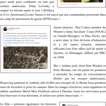
pays natal pour combattre en tant que
soldats américains. Ellan Levitsky a
soigné les blessés après le jour J (D-Day),
et le Lt. (lieutenant) Lester Tanner a été sauvé par son commandant protestant dans
un camp de prisonniers de guerre (POW) nazi ».
Autres témoins : Bea Cohen, membre du
Women’s Army Auxiliary Corps (WAAC)
en Grande-Bretagne; et Max Fuchs, qui
a servi dans la 1ère division d'infanterie
et a été cantor (chantre, ministre
officiant) lors d'un office juif de prière à
Aachen, en Allemagne, diffusé par NBC
en 1944.
Des « soldats juifs, dont Alan Moskin et
Eliot Herman, ont été parmi les premiers
à atteindre les camps de concentration
libérés par les troupes américaines.
Beaucoup parlaient le yiddish, afin d'offrir aux rescapés de la Shoah leurs premiers
mots de réconfort et pour les rassurer. Dans les images d'archives, nous regardons le
rabbin aumônier David Max Eichhorn arriver à Dachau, louer les survivants pour
leur bravoure et leur héroïsme, et initier une prière émouvante. »
Le film « présente également les histoires