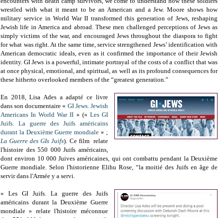
encounters with death camp survivors, we come to understand how these soldiers
wrestled with what it meant to be an American and a Jew. Moore shows how
military service in World War II transformed this generation of Jews, reshaping
Jewish life in America and abroad. These men challenged perceptions of Jews as
simply victims of the war, and encouraged Jews throughout the diaspora to fight
for what was right. At the same time, service strengthened Jews’ identification with
American democratic ideals, even as it confirmed the importance of their Jewish
identity. GI Jews is a powerful, intimate portrayal of the costs of a conflict that was
at once physical, emotional, and spiritual, as well as its profound consequences for
these hitherto overlooked members of the “greatest generation.”
En 2018, Lisa Ades a adapté ce livre
dans son documentaire «
GI Jews. Jewish
Americans In World War II
» («
Les GI
Juifs. La guerre des Juifs américains
durant la Deuxième Guerre mondiale
» ;
La Guerre des GIs Juifs
). Ce film relate
l'histoire des 550 000 Juifs américains,
dont environ 10 000 Juives américaines, qui ont combattu pendant la Deuxième
Guerre mondiale. Selon l'historienne Elihu Rose, “la moitié des Juifs en âge de
servir dans l'Armée y a servi.
« Les GI Juifs. La guerre des Juifs
américains durant la Deuxième Guerre
mondiale » relate l'histoire méconnue