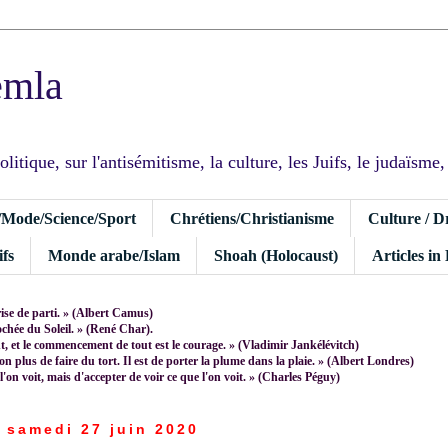
emla
tique, sur l'antisémitisme, la culture, les Juifs, le judaïsme, I
/Mode/Science/Sport
Chrétiens/Christianisme
Culture / D
fs
Monde arabe/Islam
Shoah (Holocaust)
Articles in
rise de parti. » (Albert Camus)
rochée du Soleil. » (René Char).
 et le commencement de tout est le courage. » (Vladimir Jankélévitch)
non plus de faire du tort. Il est de porter la plume dans la plaie. » (Albert Londres)
 l'on voit, mais d'accepter de voir ce que l'on voit. » (Charles Péguy)
samedi 27 juin 2020