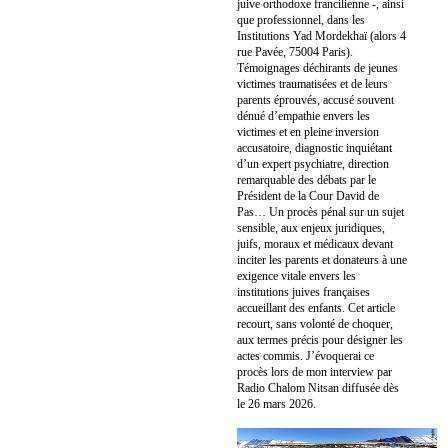
juive orthodoxe francilienne -, ainsi
que professionnel, dans les
Institutions Yad Mordekhaï (alors 4
rue Pavée, 75004 Paris).
Témoignages déchirants de jeunes
victimes traumatisées et de leurs
parents éprouvés, accusé souvent
dénué d’empathie envers les
victimes et en pleine inversion
accusatoire, diagnostic inquiétant
d’un expert psychiatre, direction
remarquable des débats par le
Président de la Cour David de
Pas… Un procès pénal sur un sujet
sensible, aux enjeux juridiques,
juifs, moraux et médicaux devant
inciter les parents et donateurs à une
exigence vitale envers les
institutions juives françaises
accueillant des enfants. Cet article
recourt, sans volonté de choquer,
aux termes précis pour désigner les
actes commis. J’évoquerai ce
procès lors de mon interview par
Radio Chalom Nitsan diffusée dès
le 26 mars 2026.