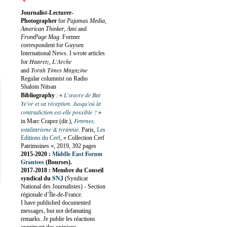
Journalist-Lecturer-
Photographer
for
Pajamas Media,
American Thinker, Ami
and
FrontPage Mag
. Former
correspondent for Guysen
International News. I wrote articles
Haaretz
L'Arche
for
,
Torah Times Magazine
and
Regular columnist on Radio
Shalom Nitsan
L’œuvre de Bat
Bibliography
:
«
Ye’or et sa réception. Jusqu’où la
contradiction est-elle possible ?
»
Femmes,
in Marc Crapez (dir.),
totalitarisme & tyrannie
. Paris,
Les
Editions du Cerf
, « Collection Cerf
Patrimoines », 2019, 392 pages
Middle East Forum
2015-2020 :
Grantees
(Bourses).
2017-2018 : Membre du Conseil
SNJ
syndical du
(Syndicat
National des Journalistes) - Section
régionale d’Île-de-France.
I have published documented
messages, but not defamating
remarks. Je publie les réactions