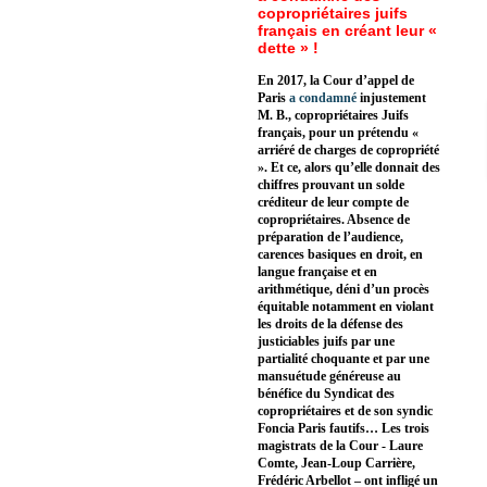
copropriétaires juifs
français en créant leur «
dette » !
En 2017, la Cour d’appel de
Paris
a condamné
injustement
M. B., copropriétaires Juifs
français, pour un prétendu «
arriéré de charges de copropriété
». Et ce, alors qu’elle donnait des
chiffres prouvant un solde
créditeur de leur compte de
copropriétaires. Absence de
préparation de l’audience,
carences basiques en droit, en
langue française et en
arithmétique, déni d’un procès
équitable notamment en violant
les droits de la défense des
justiciables juifs par une
partialité choquante et par une
mansuétude généreuse au
bénéfice du Syndicat des
copropriétaires et de son syndic
Foncia Paris fautifs… Les trois
magistrats de la Cour - Laure
Comte, Jean-Loup Carrière,
Frédéric Arbellot – ont infligé un