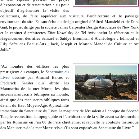
d’expansion et de restauration a eu pour
objectif d’agrémenter la visite des
collections, de faire apprécier aux visiteurs l’architecture et le paysage
environnant du site. Faisant écho au design originel d’Alfred Mansfeld et de Dora
Gad, le projet dirigé par la société James Carpenter Design Associates de New York
et le cabinet d’architectes Efrat-Kowalsky de Tel-Aviv inclut la réfection et le
réagencement des ailes Samuel et Saidye Bronfman d’Archéologie ; Edmond et
Lily Safra des Beaux-Arts ; Jack, Joseph et Morton Mandel de Culture et Art
Juifs."
"Au nombre des édifices les plus
prestigieux du campus, le
Sanctuaire du
Livre
dessiné par Armand Bartos et
Frederick Kiesler qui abrite les
Manuscrits de la mer Morte, les plus
anciens manuscrits bibliques au monde,
ainsi que des manuscrits bibliques rares
datant du Haut Moyen-Age. A proximité
immédiate du Sanctuaire du Livre, la maquette de Jérusalem à l’époque du Second
Temple reconstitue la topographie et l’architecture de la ville avant sa destruction
par les Romains en l’an 66 de l’ère chrétienne, et rappelle le contexte historique
des Manuscrits de la mer Morte tels qu’ils sont exposés au Sanctuaire du Livre."