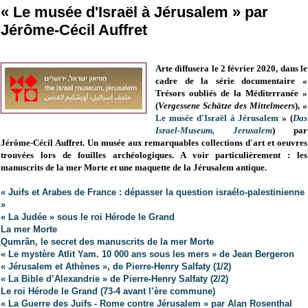
« Le musée d'Israël à Jérusalem » par
Jérôme-Cécil Auffret
Arte diffusera le 2 février 2020, dans le
cadre de la série documentaire «
Trésors oubliés de la Méditerranée »
(
Vergessene Schätze des Mittelmeers
), «
Le musée d'Israël à Jérusalem
» (
Das
Israel-Museum, Jerusalem
) par
Jérôme-Cécil Auffret. Un musée aux
remarquables
collections d'art et oeuvres
trouvées lors de fouilles archéologiques. A voir particulièrement : les
manuscrits de la mer Morte et une maquette de la Jérusalem antique.
« Juifs et Arabes de France : dépasser la question israélo-palestinienne
»
« La Judée » sous le roi Hérode le Grand
La mer Morte
Qumrân, le secret des manuscrits de la mer Morte
« Le mystère Atlit Yam. 10 000 ans sous les mers » de Jean Bergeron
« Jérusalem et Athènes », de Pierre-Henry Salfaty (1/2)
« La Bible d’Alexandrie » de Pierre-Henry Salfaty (2/2)
Le roi Hérode le Grand (73-4 avant l’ère commune)
« La Guerre des Juifs - Rome contre Jérusalem » par Alan Rosenthal