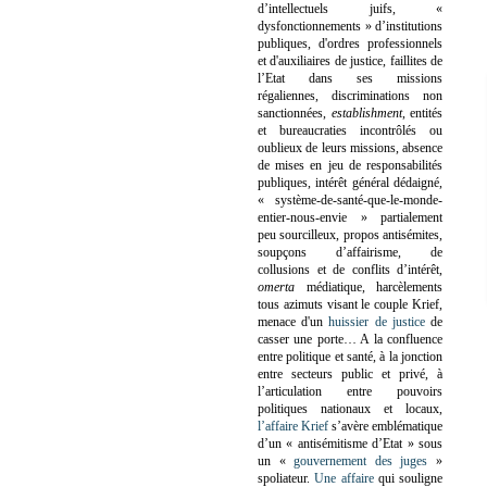
d’intellectuels juifs, «
dysfonctionnements » d’institutions
publiques, d'ordres professionnels
et d'auxiliaires de justice, faillites de
l’Etat dans ses missions
régaliennes, discriminations non
sanctionnées,
establishment
, entités
et bureaucraties incontrôlés ou
oublieux de leurs missions, absence
de mises en jeu de responsabilités
publiques, intérêt général dédaigné,
« système-de-santé-que-le-monde-
entier-nous-envie » partialement
peu sourcilleux, propos antisémites,
soupçons d’affairisme, de
collusions et de conflits d’intérêt,
omerta
médiatique, harcèlements
tous azimuts visant le couple Krief,
menace d'un
huissier de justice
de
casser une porte…
A la confluence
entre politique et santé, à la jonction
entre secteurs public et privé, à
l’articulation entre pouvoirs
politiques nationaux et locaux,
l’affaire Krief
s’avère emblématique
d’un « antisémitisme d’Etat » sous
un «
gouvernement des juges
»
spoliateur.
Une affaire
qui souligne