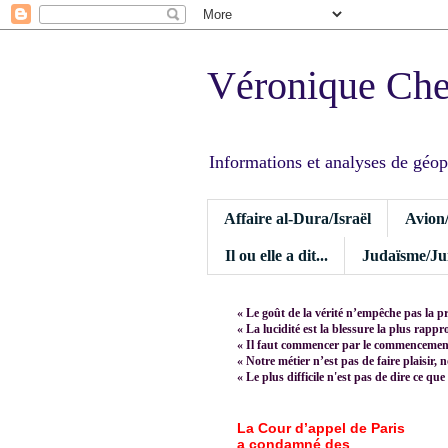
Véronique Ch
Informations et analyses de géopoli
Affaire al-Dura/Israël
Avion
Il ou elle a dit...
Judaïsme/Jui
« Le goût de la vérité n’empêche pas la p
« La lucidité est la blessure la plus rapp
« Il faut commencer par le commencement,
« Notre métier n’est pas de faire plaisir, 
« Le plus difficile n'est pas de dire ce que
La Cour d’appel de Paris
a condamné des