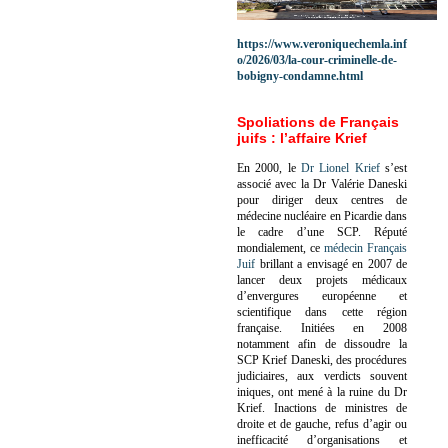
https://www.veroniquechemla.inf
o/2026/03/la-cour-criminelle-de-
bobigny-condamne.html
Spoliations de Français
juifs : l’affaire Krief
En 2000, le
Dr Lionel Krief
s’est
associé avec la Dr Valérie Daneski
pour diriger deux centres de
médecine nucléaire en Picardie dans
le cadre d’une SCP.
Réputé
mondialement, ce
médecin Français
Juif
brillant a envisagé en 2007 de
lancer deux projets médicaux
d’envergures européenne et
scientifique dans cette région
française.
Initiées en 2008
notamment afin de dissoudre la
SCP Krief Daneski, des procédures
judiciaires, aux verdicts souvent
iniques, ont mené à la ruine du Dr
Krief.
Inactions de ministres de
droite et de gauche, refus d’agir ou
inefficacité d’organisations et