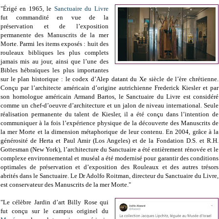
"Érigé en 1965, le
Sanctuaire du Livre
fut commandité en vue de la
préservation et de l’exposition
permanente des Manuscrits de la mer
Morte. Parmi les items exposés : huit des
rouleaux bibliques les plus complets
jamais mis au jour, ainsi que l’une des
Bibles hébraïques les plus importantes
sur le plan historique : le codex d’Alep datant du Xe siècle de l’ère chrétienne.
Conçu par l’architecte américain d’origine autrichienne Frederick Kiesler et par
son homologue américain Armand Bartos, le Sanctuaire du Livre est considéré
comme un chef-d’oeuvre d’architecture et un jalon de niveau international. Seule
réalisation permanente du talent de Kiesler, il a été conçu dans l’intention de
communiquer à la fois l’expérience physique de la découverte des Manuscrits de
la mer Morte et la dimension métaphorique de leur contenu. En 2004, grâce à la
générosité de Herta et Paul Amir (Los Angeles) et de la Fondation D.S. et R.H.
Gottesman (New York), l’architecture du Sanctuaire a été entièrement rénovée et le
complexe environnemental et muséal a été modernisé pour garantir des conditions
optimales de préservation et d’exposition des Rouleaux et des autres trésors
abrités dans le Sanctuaire. Le Dr Adolfo Roitman, directeur du Sanctuaire du Livre,
est conservateur des Manuscrits de la mer Morte."
"Le célèbre Jardin d’art Billy Rose qui
fut conçu sur le campus originel du