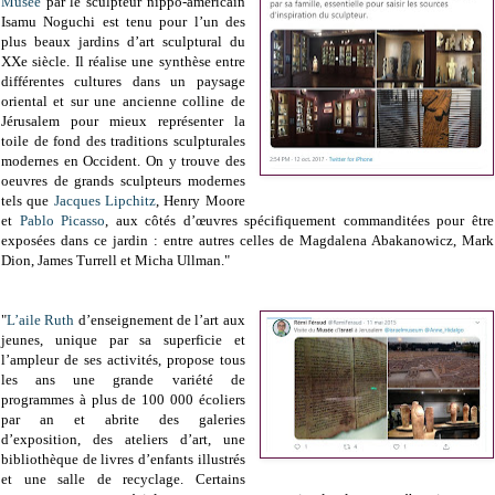
Musée
par le sculpteur nippo-américain
Isamu Noguchi est tenu pour l’un des
plus beaux jardins d’art sculptural du
XXe siècle. Il réalise une synthèse entre
différentes cultures dans un paysage
oriental et sur une ancienne colline de
Jérusalem pour mieux représenter la
toile de fond des traditions sculpturales
modernes en Occident. On y trouve des
oeuvres de grands sculpteurs modernes
tels que
Jacques Lipchitz
, Henry Moore
et
Pablo Picasso
, aux côtés d’œuvres spécifiquement commanditées pour être
exposées dans ce jardin : entre autres celles de Magdalena Abakanowicz, Mark
Dion, James Turrell et Micha Ullman."
"
L’aile Ruth
d’enseignement de l’art aux
jeunes, unique par sa superficie et
l’ampleur de ses activités, propose tous
les ans une grande variété de
programmes à plus de 100 000 écoliers
par an et abrite des galeries
d’exposition, des ateliers d’art, une
bibliothèque de livres d’enfants illustrés
et une salle de recyclage. Certains