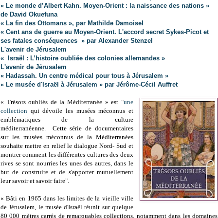
« Le monde d’Albert Kahn. Moyen-Orient : la naissance des nations »
de David Okuefuna
« La fin des Ottomans », par Mathilde Damoisel
« Cent ans de guerre au Moyen-Orient. L'accord secret Sykes-Picot et
ses fatales conséquences » par Alexander Stenzel
L'avenir de Jérusalem
«
Israël :
L
’histoire oubliée des colonies allemandes
»
L'avenir de Jérusalem
« Hadassah. Un centre médical pour tous à Jérusalem »
« Le musée d'Israël à Jérusalem » par Jérôme-Cécil Auffret
« Trésors oubliés de la Méditerranée » est "
u
ne
collection
qui dévoile les musées méconnus et
emblématiques de la culture
méditerranéenne.
Cette série de documentaires
sur les musées méconnus de la Méditerranées
souhaite mettre en relief le dialogue Nord- Sud et
montrer comment les différentes cultures des deux
rives se sont nourries les unes des autres, dans le
but de construire et de s'apporter mutuellement
leur savoir et savoir faire".
« Bâti en 1965 dans les limites de la vieille ville
de Jérusalem, le musée d'Israël réunit sur quelque
80 000 mètres carrés de remarquables collections, notamment dans les domaines