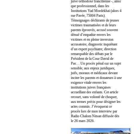
juive orthodoxe francilienne -, ainsi
que professionnel, dans les
Institutions Yad Mordekhaï (alors 4
rue Pavée, 75004 Paris).
Témoignages déchirants de jeunes
victimes traumatisées et de leurs
parents éprouvés, accusé souvent
dénué d’empathie envers les
victimes et en pleine inversion
accusatoire, diagnostic inquiétant
d’un expert psychiatre, direction
remarquable des débats par le
Président de la Cour David de
Pas… Un procès pénal sur un sujet
sensible, aux enjeux juridiques,
juifs, moraux et médicaux devant
inciter les parents et donateurs à une
exigence vitale envers les
institutions juives françaises
accueillant des enfants. Cet article
recourt, sans volonté de choquer,
aux termes précis pour désigner les
actes commis. J’évoquerai ce
procès lors de mon interview par
Radio Chalom Nitsan diffusée dès
le 26 mars 2026.