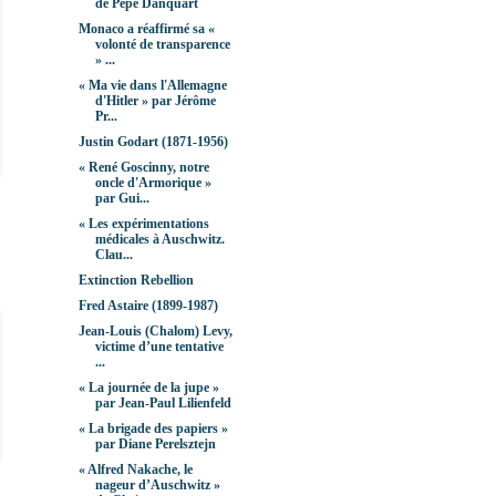
de Pepe Danquart
Monaco a réaffirmé sa «
volonté de transparence
» ...
« Ma vie dans l'Allemagne
d'Hitler » par Jérôme
Pr...
Justin Godart (1871-1956)
« René Goscinny, notre
oncle d'Armorique »
par Gui...
« Les expérimentations
médicales à Auschwitz.
Clau...
Extinction Rebellion
Fred Astaire (1899-1987)
Jean-Louis (Chalom) Levy,
victime d’une tentative
...
« La journée de la jupe »
par Jean-Paul Lilienfeld
« La brigade des papiers »
par Diane Perelsztejn
« Alfred Nakache, le
nageur d’Auschwitz »