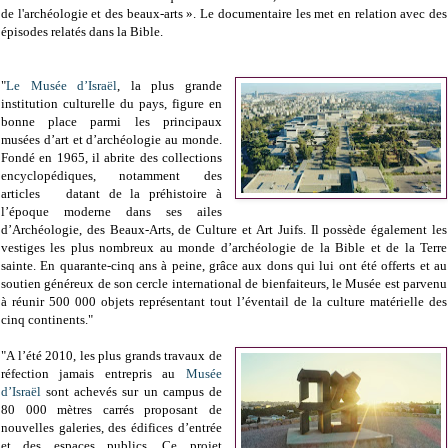
de l'archéologie et des beaux-arts ». Le documentaire les met en relation avec des
épisodes relatés dans la Bible.
"
Le Musée d’Israël
, la plus grande
institution culturelle du pays, figure en
bonne place parmi les principaux
musées d’art et d’archéologie au monde.
Fondé en 1965, il abrite des collections
encyclopédiques, notamment des
articles datant de la préhistoire à
l’époque moderne dans ses ailes
d’Archéologie, des Beaux-Arts, de Culture et Art Juifs. Il possède également les
vestiges les plus nombreux au monde d’archéologie de la Bible et de la Terre
sainte. En quarante-cinq ans à peine, grâce aux dons qui lui ont été offerts et au
soutien généreux de son cercle international de bienfaiteurs, le Musée est parvenu
à réunir 500 000 objets représentant tout l’éventail de la culture matérielle des
cinq continents."
"A l’été 2010, les plus grands travaux de
réfection jamais entrepris au
Musée
d’Israël
sont achevés sur un campus de
80 000 mètres carrés proposant de
nouvelles galeries, des édifices d’entrée
et des espaces publics. Ce projet