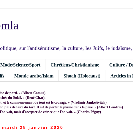
emla
tique, sur l'antisémitisme, la culture, les Juifs, le judaïsme, I
/Mode/Science/Sport
Chrétiens/Christianisme
Culture / D
fs
Monde arabe/Islam
Shoah (Holocaust)
Articles in
rise de parti. » (Albert Camus)
rochée du Soleil. » (René Char).
 et le commencement de tout est le courage. » (Vladimir Jankélévitch)
non plus de faire du tort. Il est de porter la plume dans la plaie. » (Albert Londres)
 l'on voit, mais d'accepter de voir ce que l'on voit. » (Charles Péguy)
mardi 28 janvier 2020