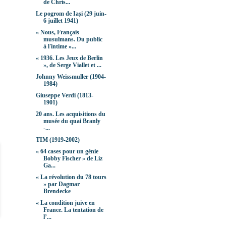
de Chris...
Le pogrom de Iași (29 juin-
6 juillet 1941)
« Nous, Français
musulmans. Du public
à l'intime »...
« 1936. Les Jeux de Berlin
», de Serge Viallet et ...
Johnny Weissmuller (1904-
1984)
Giuseppe Verdi (1813-
1901)
20 ans. Les acquisitions du
musée du quai Branly
-...
TIM (1919-2002)
« 64 cases pour un génie
Bobby Fischer » de Liz
Ga...
« La révolution du 78 tours
» par Dagmar
Brendecke
« La condition juive en
France. La tentation de
l’...