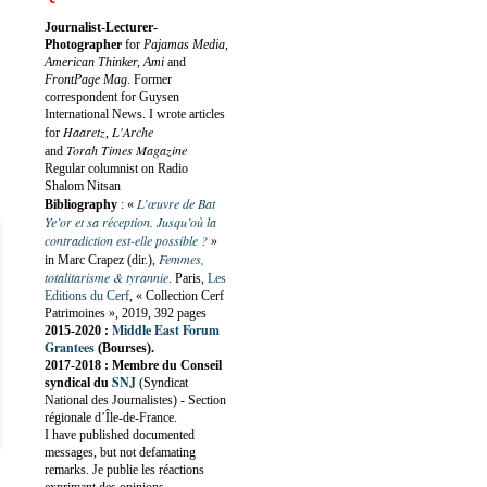
Journalist-Lecturer-
Photographer
for
Pajamas Media,
American Thinker, Ami
and
FrontPage Mag
. Former
correspondent for Guysen
International News. I wrote articles
Haaretz
L'Arche
for
,
Torah Times Magazine
and
Regular columnist on Radio
Shalom Nitsan
L’œuvre de Bat
Bibliography
:
«
Ye’or et sa réception. Jusqu’où la
contradiction est-elle possible ?
»
Femmes,
in Marc Crapez (dir.),
totalitarisme & tyrannie
. Paris,
Les
Editions du Cerf
, « Collection Cerf
Patrimoines », 2019, 392 pages
Middle East Forum
2015-2020 :
Grantees
(Bourses).
2017-2018 : Membre du Conseil
SNJ
syndical du
(Syndicat
National des Journalistes) - Section
régionale d’Île-de-France.
I have published documented
messages, but not defamating
remarks. Je publie les réactions