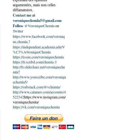
exprimant des opinions
argumentées, mais non celles
diffamatoires.
Contact me at
veroniquechemla5@gmail.com
@VeroniqueChemla
Follow
on
Twitter
https://www.facebook.com/veroniq
ue.chemla.7
https://independent.academia.edu/V
%C3%A9roniqueChemla
https://issuu.com/veroniquechemla
https://fr.scribd.com/chemla-3
http://fr.slideshare.net/veroniqueche
mla7
http://www.youscribe.com/veroniqu
echemla5/
https://substack.com/@vchemla/
http://www.calameo.com/accounts/4
522342
https://www.instagram.com/
veroniquechemla/
https://vk.com/veroniquechemla