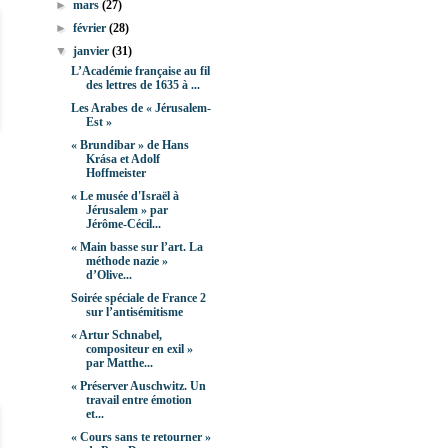
►
mars
(27)
►
février
(28)
▼
janvier
(31)
L’Académie française au fil
des lettres de 1635 à ...
Les Arabes de « Jérusalem-
Est »
« Brundibar » de Hans
Krása et Adolf
Hoffmeister
« Le musée d'Israël à
Jérusalem » par
Jérôme-Cécil...
« Main basse sur l’art. La
méthode nazie »
d’Olive...
Soirée spéciale de France 2
sur l’antisémitisme
« Artur Schnabel,
compositeur en exil »
par Matthe...
« Préserver Auschwitz. Un
travail entre émotion
et...
« Cours sans te retourner »