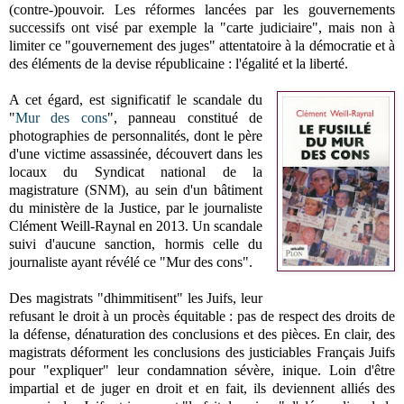
(contre-)pouvoir. Les réformes lancées par les gouvernements
successifs ont visé par exemple la "carte judiciaire", mais non à
limiter ce "gouvernement des juges" attentatoire à la démocratie et à
des éléments de la devise républicaine : l'égalité et la liberté.
A cet égard, est significatif le scandale du
"
Mur des cons
", panneau constitué de
photographies de personnalités, dont le père
d'une victime assassinée, découvert dans les
locaux du Syndicat national de la
magistrature (SNM), au sein d'un bâtiment
du ministère de la Justice, par le journaliste
Clément Weill-Raynal en 2013. Un scandale
suivi d'aucune sanction, hormis celle du
journaliste ayant révélé ce "Mur des cons".
Des magistrats "dhimmitisent" les Juifs, leur
refusant le droit à un procès équitable : pas de respect des droits de
la défense, dénaturation des conclusions et des pièces. En clair, des
magistrats déforment les conclusions des justiciables Français Juifs
pour "expliquer" leur condamnation sévère, inique. Loin d'être
impartial et de juger en droit et en fait, ils deviennent alliés des