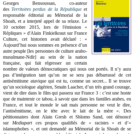
Georges Bensoussan, co-auteur
des
Territoires perdus de la République
et
responsable éditorial au Mémorial de la
Shoah, et a interjeté appel de sa relaxe. Le
10 octobre 2015, lors de l'émission «
Répliques » d'Alain Finkielkraut sur France
Culture, cet historien avait déclaré : «
Aujourd’hui nous sommes en présence d’un
autre peuple [les personnes de culture arabo-
musulmane-Ndlr] au sein de la nation
française, qui fait régresser un certain
nombre de valeurs démocratiques qui nous ont portés. Il n’y aura
pas d’intégration tant qu’on ne se sera pas débarrassé de cet
antisémitisme atavique qui est tu, comme un secret... Il se trouve
qu’un sociologue algérien, Smaïn Laacher, d’un très grand courage,
vient de dire dans le film qui passera sur France 3 : c’est une honte
que de maintenir ce tabou, à savoir que dans les familles arabes, en
France, et tout le monde le sait mais personne ne veut le dire,
l’antisémitisme, on le tète avec le lait de la mère ». Des
pétitionnaires dont Alain Gresh et Shlomo Sand, ont dénoncé
sur
Mediapart
ces propos qualifiés de « racistes » et d’«
islamophobes », et ont demandé au Mémorial de la Shoah de se