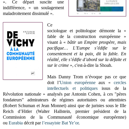
». Ce départ suscite une
indifférence, « un soulagement
maladroitement dissimulé ».
Ce
sociologue et politologue démonte la «
fable de la construction européenne »
visant à «
bâtir un Empire prospère, mais
pacifique… L’Europe s’édifie sur le
consentement et la paix, dit la fable. En
réalité, elle s’édifie d’abord sur la défaite et
sur le crime
», c'est-à-dire la Shoah.
Mais Danny Trom n’évoque pas ce que
doit l’
Union européenne
aux «
cercles
intellectuels et politiques
issus de la
Révolution nationale » analysés par Antonin Cohen, à ces "pères
fondateurs" admirateurs de régimes autoritaires ou attentistes
(Robert Schuman et Jean Monnet) ainsi que de juristes sous le IIIe
Reich d’Hitler (Walter Hallstein, premier président de la
Commission de la Communauté économique européenne)
ou
Eurabia
décrit par
l’essayiste
Bat Ye’or
.