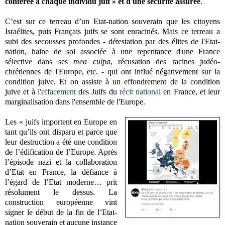
conférée à chaque individu juif » et d'une sécurité assurée
.
C’est sur ce terreau d’un Etat-nation souverain que les citoyens
Israélites, puis Français juifs se sont enracinés. Mais ce terreau a
subi des secousses profondes - détestation par des élites de l'Etat-
nation, haine de soi associée à une repentance d'une France
sélective dans ses
mea culpa
, récusation des racines judéo-
chrétiennes de l'Europe, etc. - qui ont influé négativement sur la
condition juive. Et on assiste à un effondrement de la condition
juive et à
l'effacement
des Juifs du
récit national
en France, et leur
marginalisation dans l'ensemble de l'Europe.
Les « juifs importent en Europe en
tant qu’ils ont disparu et parce que
leur destruction a été une condition
de l’édification de l’Europe. Après
l’épisode nazi et la collaboration
d’Etat en France, la défiance à
l’égard de l’Etat moderne… prit
résolument le dessus. La
construction européenne vint
signer le début de la fin de l’Etat-
nation souverain et aucune instance