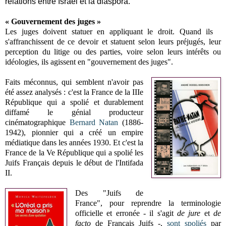
relations entre Israël et la diaspora."
« Gouvernement des juges »
Les juges doivent statuer en appliquant le droit. Quand ils
s'affranchissent de ce devoir et statuent selon leurs préjugés, leur
perception du litige ou des parties, voire selon leurs intérêts ou
idéologies, ils agissent en "gouvernement des juges".
Faits méconnus, qui semblent n'avoir pas
été assez analysés : c'est la France de la IIIe
République qui a spolié et durablement
diffamé le génial producteur
cinématographique
Bernard Natan
(1886-
1942), pionnier qui a créé un empire
médiatique dans les années 1930. Et c'est la
France de la Ve République qui a spolié les
Juifs Français depuis le début de l'Intifada
II.
Des "Juifs de
France", pour reprendre la terminologie
officielle et erronée - il s'agit
de jure
et
de
facto
de Français Juifs -,
sont spoliés
par