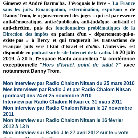
Gimenez et André Barmo'ha
. J’évoquais le livre «
La France
sans les juifs. Emancipation, extermination, expulsion
» de
Danny Trom, le
« gouvernement des juges » qui est par essence
anti-démocratique, anti-républicain, anti-judaïque, anti-juif et
anti-chrétien,
puis des
fonctionnaires problématiques de la
Direction des impôts
en parlant d'un « département-qui-n-
existe-pas » à Bercy et qui traquerait les transactions de
Français juifs vers l'Etat d'Israël et d'
olim
. L'interview est
disponible en
podcast sur le site Internet de la radio
.
Le 20 juin
2019, à 20 h, l'Espace Rachi accueillera "la conférence
exceptionnelle "
Hors d'Israël, point de salut ?
"
avec
notamment Danny Trom.
Mon interview par Radio Chalom Nitsan du 25 mars 2010
Mes interviews par Radio J et par Radio Chalom Nitsan
(podcast) des 24 et 25 novembre 2010
Interview par Radio Chalom Nitsan ce 31 mars 2011
Mon interview par Radio Chalom Nitsan le 17 novembre
2011
Mon interview sur Radio Chalom NItsan le 16 février
2012 à 13 h
Mon interview sur Radio J le 27 avril 2012
sur le « vote