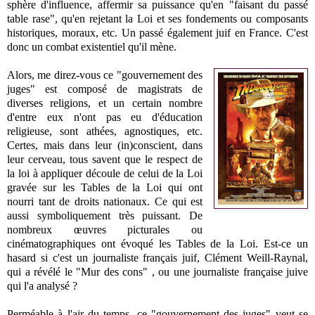
sphère d'influence, affermir sa puissance qu'en "faisant du passé
table rase", qu'en rejetant la Loi et ses fondements ou composants
historiques, moraux, etc. Un passé également juif en France. C'est
donc un combat existentiel qu'il mène.
Alors, me direz-vous ce "gouvernement des
juges" est composé de magistrats de
diverses religions, et un certain nombre
d'entre eux n'ont pas eu d'éducation
religieuse, sont athées, agnostiques, etc.
Certes, mais dans leur (in)conscient, dans
leur cerveau, tous savent que le respect de
la loi à appliquer découle de celui de la Loi
gravée sur les Tables de la Loi qui ont
nourri tant de droits nationaux. Ce qui est
aussi symboliquement très puissant. De
nombreux œuvres picturales ou
cinématographiques ont évoqué les Tables de la Loi. Est-ce un
hasard si c'est un journaliste français juif, Clément Weill-Raynal,
qui a révélé le "Mur des cons" , ou une journaliste française juive
qui l'a analysé ?
Perméable à l'air du temps, ce "gouvernement des juges" veut se