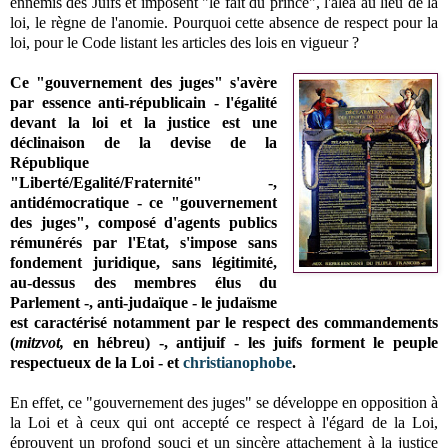
ennemis des Juifs et imposent "le fait du prince", l'aléa au lieu de la
loi, le règne de l'anomie. Pourquoi cette absence de respect pour la
loi, pour le Code listant les articles des lois en vigueur ?
Ce "gouvernement des juges" s'avère
par essence anti-républicain - l'égalité
devant la loi et la justice est une
déclinaison de la devise de la
République
"Liberté/Egalité/Fraternité" -,
antidémocratique - ce "gouvernement
des juges", composé d'agents publics
rémunérés par l'Etat, s'impose sans
fondement juridique, sans légitimité,
au-dessus des membres élus du
Parlement -, anti-judaïque - le judaïsme
est caractérisé notamment par le respect des commandements
(
mitzvot,
en hébreu) -, antijuif - les juifs forment le peuple
respectueux de la Loi - et
christianophobe
.
En effet, ce "gouvernement des juges" se développe en opposition à
la Loi et à ceux qui ont accepté ce respect à l'égard de la Loi,
éprouvent un profond souci et un sincère attachement à la justice