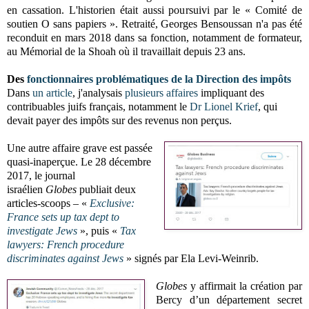
en cassation. L'historien était aussi poursuivi par le « Comité de
soutien O sans papiers ». Retraité, Georges Bensoussan n'a pas été
reconduit en mars 2018 dans sa fonction, notamment de formateur,
au Mémorial de la Shoah où il travaillait depuis 23 ans.
Des
fonctionnaires problématiques de la Direction des impôts
Dans
un article
, j'analysais
plusieurs affaires
impliquant des
contribuables juifs français, notamment le
Dr Lionel Krief
, qui
devait payer des impôts sur des revenus non perçus.
Une autre affaire grave est passée
quasi-inaperçue.
Le 28 décembre
2017, le journal
israélien
Globes
publiait deux
articles-scoops – «
Exclusive:
France sets up tax dept to
investigate Jews
», puis «
Tax
lawyers: French procedure
discriminates against Jews
» signés par Ela Levi-Weinrib.
Globes
y affirmait la création par
Bercy d’un département secret