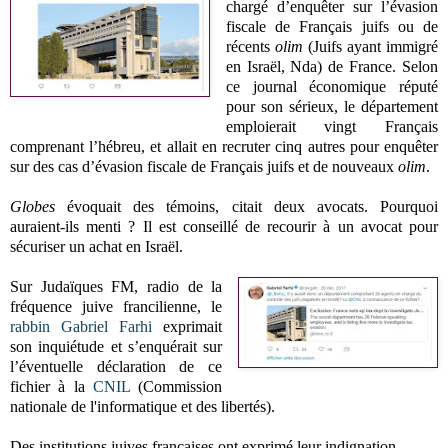
chargé d’enquêter sur l’évasion
fiscale de Français juifs ou de
récents
olim
(Juifs ayant immigré
en Israël, Nda)
de France. Selon
ce journal économique réputé
pour son sérieux, le département
emploierait vingt Français
comprenant l’hébreu, et allait en recruter cinq autres pour enquêter
sur des cas d’évasion fiscale de Français juifs et de nouveaux
olim
.
Globes
évoquait des témoins, citait deux avocats. Pourquoi
auraient-ils menti ? Il est conseillé de recourir à un avocat pour
sécuriser un achat en Israël.
Sur Judaïques FM, radio de la
fréquence juive francilienne, le
rabbin Gabriel Farhi
exprimait
son inquiétude et s’enquérait sur
l’éventuelle déclaration de ce
fichier à la
CNIL
(Commission
nationale de l'informatique et des libertés).
Des institutions juives françaises ont exprimé leur indignation.