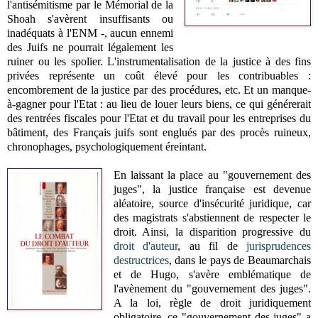
l'antisémitisme par le Mémorial de la
Shoah s'avèrent insuffisants ou
inadéquats à l'ENM -, aucun ennemi
des Juifs ne pourrait légalement les
ruiner ou les spolier. L'instrumentalisation de la justice à des fins
privées représente un coût élevé pour les contribuables :
encombrement de la justice par des procédures, etc. Et un manque-
à-gagner pour l'Etat : au lieu de louer leurs biens, ce qui générerait
des rentrées fiscales pour l'Etat et du travail pour les entreprises du
bâtiment, des Français juifs sont englués par des procès ruineux,
chronophages, psychologiquement éreintant.
En laissant la place au "gouvernement des
juges", la justice française est devenue
aléatoire, source d'insécurité juridique, car
des magistrats s'abstiennent de respecter le
droit. Ainsi, la disparition progressive du
droit d'auteur
, au fil de
jurisprudences
destructrices
, dans le pays de Beaumarchais
et de Hugo, s'avère emblématique de
l'avènement du "gouvernement des juges".
A la loi, règle de droit juridiquement
obligatoire, ce "gouvernement des juges" a