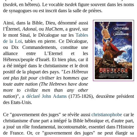
(
tsedek
, en hébreu). Le vocable
tsedek
figure souvent dans les noms
de synagogues ou est inscrit dans la salle de prières.
Ainsi, dans la Bible, Dieu, dénommé aussi
l’Éternel,
Adonaï
, ou
HaChem
, a gravé, sur
le mont Sinaï, le Décalogue sur les
Tables
de la Loi
, tables en pierre. Ce Décalogue,
ou Dix Commandements, constitue une
alliance entre L’Eternel
et les
Hébreux/peuple d'Israël. Et bien plus, car il
a été intégré dans le christianisme et le droit
positif de la plupart des pays. "
Les Hébreux
ont plus fait pour civiliser les hommes que
toute autre nation (The Hebrews have done
more to civilize men than any other
nation
)",
a déclaré
John Adams
(1735-1826), deuxième président
des Etats-Unis.
Ce "gouvernement des juges" se révèle aussi
christianophobe
car le
christianisme d'une part a intégré la Bible hébraïque et, d'autre part,
a joué un rôle fondamental, incontournable, essentiel dans l'Histoire
de France. Or, ce "gouvernement des juges" ne peut élargir sa