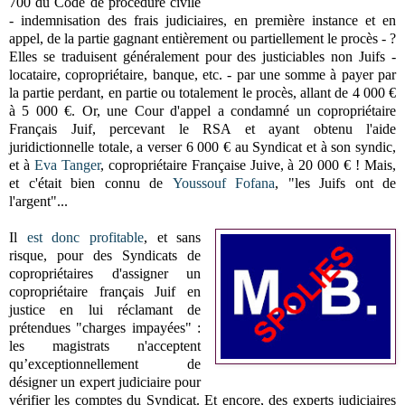
700 du Code de procédure civile
- indemnisation des frais judiciaires, en première instance et en
appel, de la partie gagnant entièrement ou partiellement le procès - ?
Elles se traduisent généralement pour des justiciables non Juifs -
locataire, copropriétaire, banque, etc. - par une somme à payer par
la partie perdant, en partie ou totalement le procès, allant de 4 000 €
à 5 000 €. Or, une Cour d'appel a condamné un copropriétaire
Français Juif, percevant le RSA et ayant obtenu l'aide
juridictionnelle totale, a verser 6 000 € au Syndicat et à son syndic,
et à
Eva Tanger
, copropriétaire Française Juive, à 20 000 € ! Mais,
et c'était bien connu de
Youssouf Fofana
, "les Juifs ont de
l'argent"...
Il
est donc profitable
, et sans
risque, pour des Syndicats de
copropriétaires d'assigner un
copropriétaire français Juif en
justice en lui réclamant de
prétendues "charges impayées" :
les magistrats n'acceptent
qu’exceptionnellement de
désigner un expert judiciaire pour
vérifier les comptes du Syndicat. Et encore, des experts judiciaires