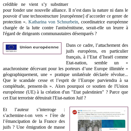
crédible ne vient s’y substituer
pour fonder une nouvelle alliance. Il n’est dans la nature ni dans le
pouvoir d’une technostructure [européenne] d’accorder ce genre de
protection ».
Katharina von Schnurbein
, coordinatrice européenne
chargée de la lutte contre l'antisémitisme, serait-elle un leurre à
l'égard de dirigeants communautaires désemparés ?
Dans ce cadre, l’attachement des
juifs européens, en particulier
français, à l’Etat d’Israël comme
Etat-nation, semble un «
anachronisme décevant pour les porteurs d’une Europe illimitée »
géographiquement, une « pratique unilatérale déclarée révolue...
Que le scandale cesse et l’esprit de l’Europe parviendra à sa
complétude, pensent-ils ». Alors pourquoi ce soutien de l'Union
européenne (UE) à la création d'un "Etat palestinien" ? Parce que
cet Etat terroriste détruirait l'Etat-nation Juif ?
Et l’auteur s’interroge :
s’achemine-t-on vers « l’ère de
l’émancipation de la France des
juifs ? Une émigration de masse