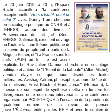
Le 20 juin 2019, à 20 h, l'Espace
Rachi accueillera "la conférence
exceptionnelle "
Hors d'Israël, point de
salut ?
"
avec Danny Trom, checheur
en sociologie politique au CNRS et à
l'EHESS, auteur des livres "
Persévérance du fait juif" (Seuil,
EHESS, Gallimard), excellent ouvrage
où l'auteur fait une théorie politique de
la survie du peuple juif à partir de la
Méguila Esther, et "La France sans les
Juifs" (PUF) où le titre est assez
explicite. Le
Rav Julien Darmon, chercheur en sociologie
politique et auteur de "L'Esprit de la kabbale" (Albin Michel),
viendra étayer ce que nous disent les textes
millénaires.
Avishag Zafrani, philosophe, auteure de "Le défi
du nihilisme, Ernst Bloch et Hans Jonas" (Hermann), la
finesse de son esprit de synthèse mettra en lumière les
divergences entre nos deux intervenants. Une conférence
organisée par
POL'ETHIQUE à l’occasion de la parution du
quatrième numéro de la revue de pensée
juive
L’Éclaireur
édité par les EEIF et avec le soutien de