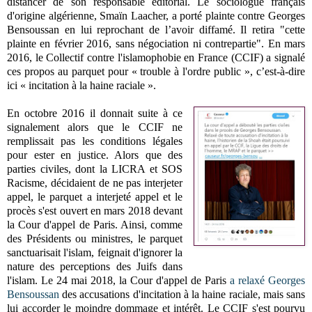
distancer de son responsable éditorial. Le sociologue français
d'origine algérienne, Smaïn Laacher, a porté plainte contre Georges
Bensoussan en lui reprochant de l’avoir diffamé. Il retira "cette
plainte en février 2016, sans négociation ni contrepartie". En mars
2016, le Collectif contre l'islamophobie en France (CCIF) a signalé
ces propos au parquet pour « trouble à l'ordre public », c’est-à-dire
ici « incitation à la haine raciale ».
En octobre 2016 il donnait suite à ce
signalement alors que le CCIF ne
remplissait pas les conditions légales
pour ester en justice. Alors que des
parties civiles, dont la LICRA et SOS
Racisme, décidaient de ne pas interjeter
appel, le parquet a interjeté appel et le
procès s'est ouvert en mars 2018 devant
la Cour d'appel de Paris. Ainsi, comme
des Présidents ou ministres, le parquet
sanctuarisait l'islam, feignait d'ignorer la
nature des perceptions des Juifs dans
l'islam. Le 24 mai 2018, la Cour d'appel de Paris
a relaxé
Georges
Bensoussan
des accusations d'incitation à la haine raciale, mais sans
lui accorder le moindre dommage et intérêt. Le CCIF s'est pourvu