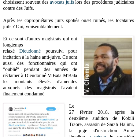
choisissent souvent des
avocats juifs
lors des procédures judiciaires
contre des Juifs.
Après les copropriétaires juifs spoliés ou/et ruinés, les locataires
juifs ? Oui, vraisemblablement.
Et ce sont d'autres magistrats qui ont
longtemps
relaxé
Dieudonné
poursuivi pour
incitation à la haine anti-juive. Ce sont
aussi des fonctionnaires qui ont
"oublié" pendant des années de
réclamer à Dieudonné M'Bala M'Bala
les montants élevés d'amendes
auxquels des magistrats l'avaient
finalement condamné.
Le
27 février 2018, après la
deuxième audition de Kobili
Traore, assassin de Sarah Halimi,
la juge d'instruction Anne
Ihuellou
a retenu
le caractère