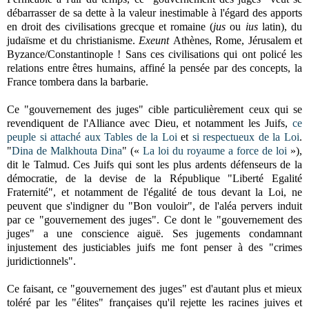
débarrasser de sa dette à la valeur inestimable à l'égard des apports
en droit des civilisations grecque et romaine (
jus
ou
ius
latin), du
judaïsme et du christianisme.
Exeunt
Athènes, Rome, Jérusalem et
Byzance/Constantinople ! Sans ces civilisations qui ont policé les
relations entre êtres humains, affiné la pensée par des concepts, la
France tombera dans la barbarie.
Ce "gouvernement des juges" cible particulièrement ceux qui se
revendiquent de l'Alliance avec Dieu, et notamment les Juifs,
ce
peuple si attaché aux Tables de la Loi
et
si respectueux de la Loi
.
"
Dina de Malkhouta Dina
" («
La loi du royaume a force de loi
»),
dit le Talmud. Ces Juifs qui sont les plus ardents défenseurs de la
démocratie, de la devise de la République "Liberté Egalité
Fraternité", et notamment de l'égalité de tous devant la Loi, ne
peuvent que s'indigner du "Bon vouloir", de l'aléa pervers induit
par ce "gouvernement des juges". Ce dont le "gouvernement des
juges" a une conscience aiguë. Ses jugements condamnant
injustement des justiciables juifs me font penser à des "crimes
juridictionnels".
Ce faisant, ce "gouvernement des juges" est d'autant plus et mieux
toléré par les "élites" françaises qu'il rejette les racines juives et