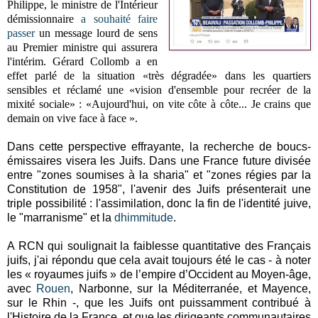
Philippe, le ministre de l'Intérieur
démissionnaire
a souhaité faire
passer
un message lourd de sens
au Premier ministre qui assurera
l'intérim.
Gérard Collomb a en
effet parlé de la situation «très dégradée» dans les quartiers
sensibles et réclamé une «vision d'ensemble pour recréer de la
mixité sociale» :
«Aujourd'hui, on vite côte à côte... Je crains que
demain on vive face à face ».
Dans cette perspective effrayante, la recherche de boucs-
émissaires visera les Juifs. Dans une France future divisée
entre "zones soumises à la sharia" et "zones régies par la
Constitution de 1958", l'avenir des Juifs présenterait une
triple possibilité : l'assimilation, donc la fin de l'identité juive,
le "marranisme" et la
dhimmitude
.
A RCN qui soulignait la faiblesse quantitative des Français
juifs, j'ai répondu que cela avait toujours été le cas - à noter
les « royaumes juifs » de l’empire d’Occident au Moyen-âge,
avec
Rouen
, Narbonne, sur la Méditerranée, et Mayence,
sur le Rhin -, que les Juifs ont puissamment contribué à
l'Histoire de la France, et que les dirigeants communautaires