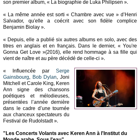
son premier album, « La biographie de Luka Philipsen ».
« La même année est sorti « Chambre avec vue » d’Henri
Salvador, qu'elle a coécrit avec son fidèle complice
Benjamin Biolay ».
« Depuis, elle a publié six autres albums en solo, avec des
titres en anglais et en français. Dans le dernier, « You're
Gonna Get Love »(2016), elle rend hommage à sa fille qui
vient de naître et au père décédé de celle-ci ».
« Influencée par
Serge
Gainsbourg
,
Bob Dylan
, Joni
Mitchell et Carole King, Keren
Ann signe des chansons
poétiques et mélodieuses,
présentées l’année dernière
dans le cadre d’une tournée
aux chanceux spectateurs du
Festival de Rudolstadt ».
"Les Concerts Volants avec Keren Ann à l'Institut du
Monde arabe. Sous l'eau"