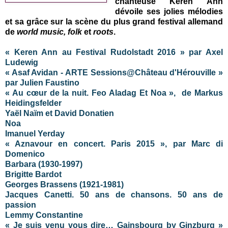
chanteuse Keren Ann
dévoile ses jolies mélodies
et sa grâce sur la scène du plus grand festival allemand
de
world music, folk
et
roots
.
« Keren Ann au Festival Rudolstadt 2016 » par Axel
Ludewig
« Asaf Avidan - ARTE Sessions@Château d'Hérouville »
par Julien Faustino
« Au cœur de la nuit. Feo Aladag Et Noa », de Markus
Heidingsfelder
Yaël Naïm et David Donatien
Noa
Imanuel Yerday
« Aznavour en concert. Paris 2015 », par Marc di
Domenico
Barbara (1930-1997)
Brigitte Bardot
Georges Brassens (1921-1981)
Jacques Canetti. 50 ans de chansons. 50 ans de
passion
Lemmy Constantine
« Je suis venu vous dire… Gainsbourg by Ginzburg »