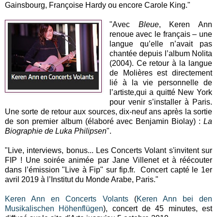
Gainsbourg, Françoise Hardy ou encore Carole King."
"Avec
Bleue
, Keren Ann
renoue avec le français – une
langue qu’elle n’avait pas
chantée depuis l’album Nolita
(2004). Ce retour à la langue
de Molières est directement
lié à la vie personnelle de
l’artiste,qui a quitté New York
pour venir s’installer à Paris.
Une sorte de retour aux sources, dix-neuf ans après la sortie
de son premier album (élaboré avec Benjamin Biolay) :
La
Biographie de Luka Philipsen
".
"Live, interviews, bonus... Les Concerts Volant s'invitent sur
FIP ! Une soirée animée par Jane Villenet et à réécouter
dans l’émission "Live à Fip" sur fip.fr. Concert capté le 1er
avril 2019 à l’Institut du Monde Arabe, Paris."
Keren Ann en Concerts Volants
(
Keren Ann bei den
Musikalischen Höhenflügen
), concert de 45 minutes, est