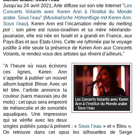
Jusqu'au 24 avril 2021, Arte diffuse sur son site Internet "
Les
Concerts Volants avec Keren Ann à l'Institut du Monde
arabe. Sous l'eau
" (
Musikalische Höhenflüge mit Keren Ann.
Sous l'eau
).
Keren Ann est l’incarnation même du
melting
pot
: son père est russo-israélien et sa mère néerlando-
javanaise, elle est née en Israël et a grandi en France, aux
Pays-Bas et aux Etats-Unis. Cette vie rythmée par le voyage
justifie à elle seule la présence de Keren Ann aux Concerts
Volants, le rendez-vous des artistes qui rêvent d’ailleurs."
"A l’heure où nous écrivons
ces lignes, Keren Ann
s’apprête à publier un nouvel
album baptisé
Bleue
. Avec un
tel titre, l’artiste annonce la
couleur (sans mauvais jeu de
mots) : cet opus sera empreint
de mélancolie et de sonorités
aquatiques. Une impression
qui se vérifie avec les deux
singles publiés jusqu’à présent : «
Sous l’eau
» et « Bleu ».
On retrouve dans cet opus les silhouettes de Serge